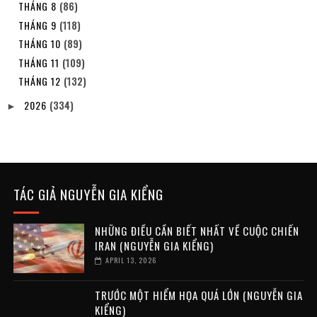
THÁNG 8
(86)
THÁNG 9
(118)
THÁNG 10
(89)
THÁNG 11
(109)
THÁNG 12
(132)
2026
(334)
►
TÁC GIẢ NGUYỄN GIA KIỂNG
NHỮNG ĐIỀU CẦN BIẾT NHẤT VỀ CUỘC CHIẾN
IRAN (NGUYỄN GIA KIỂNG)
APRIL 13, 2026
TRƯỚC MỘT HIỂM HỌA QUÁ LỚN (NGUYỄN GIA
KIỂNG)