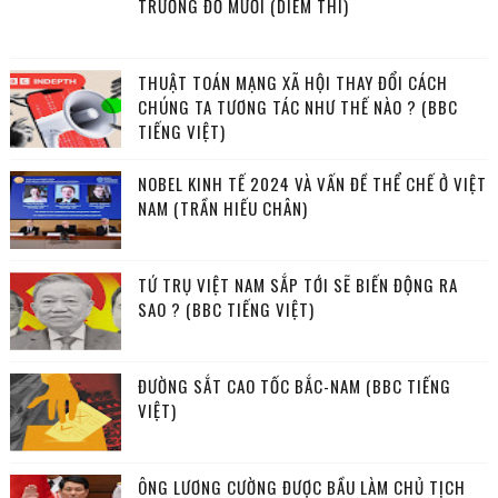
TRƯỚNG ĐỖ MƯỜI (DIỄM THI)
THUẬT TOÁN MẠNG XÃ HỘI THAY ĐỔI CÁCH
CHÚNG TA TƯƠNG TÁC NHƯ THẾ NÀO ? (BBC
TIẾNG VIỆT)
NOBEL KINH TẾ 2024 VÀ VẤN ĐỀ THỂ CHẾ Ở VIỆT
NAM (TRẦN HIẾU CHÂN)
TỨ TRỤ VIỆT NAM SẮP TỚI SẼ BIẾN ĐỘNG RA
SAO ? (BBC TIẾNG VIỆT)
ĐƯỜNG SẮT CAO TỐC BẮC-NAM (BBC TIẾNG
VIỆT)
ÔNG LƯƠNG CƯỜNG ĐƯỢC BẦU LÀM CHỦ TỊCH