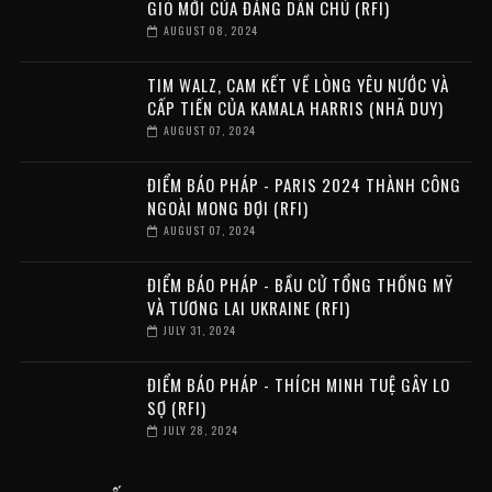
GIÓ MỚI CỦA ĐẢNG DÂN CHỦ (RFI)
AUGUST 08, 2024
TIM WALZ, CAM KẾT VỀ LÒNG YÊU NƯỚC VÀ
CẤP TIẾN CỦA KAMALA HARRIS (NHÃ DUY)
AUGUST 07, 2024
ĐIỂM BÁO PHÁP - PARIS 2024 THÀNH CÔNG
NGOÀI MONG ĐỢI (RFI)
AUGUST 07, 2024
ĐIỂM BÁO PHÁP - BẦU CỬ TỔNG THỐNG MỸ
VÀ TƯƠNG LAI UKRAINE (RFI)
JULY 31, 2024
ĐIỂM BÁO PHÁP - THÍCH MINH TUỆ GÂY LO
SỢ (RFI)
JULY 28, 2024