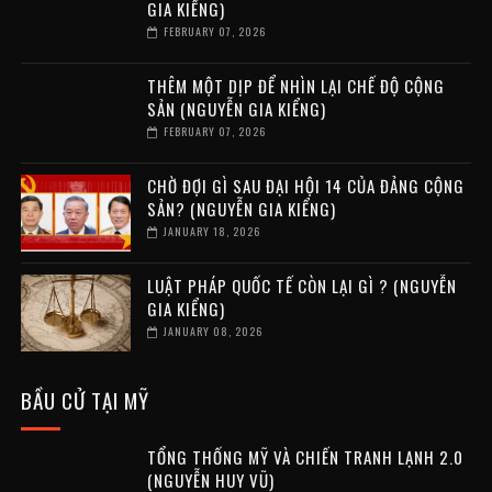
GIA KIỂNG)
FEBRUARY 07, 2026
THÊM MỘT DỊP ĐỂ NHÌN LẠI CHẾ ĐỘ CỘNG
SẢN (NGUYỄN GIA KIỂNG)
FEBRUARY 07, 2026
CHỜ ĐỢI GÌ SAU ĐẠI HỘI 14 CỦA ĐẢNG CỘNG
SẢN? (NGUYỄN GIA KIỂNG)
JANUARY 18, 2026
LUẬT PHÁP QUỐC TẾ CÒN LẠI GÌ ? (NGUYỄN
GIA KIỂNG)
JANUARY 08, 2026
BẦU CỬ TẠI MỸ
TỔNG THỐNG MỸ VÀ CHIẾN TRANH LẠNH 2.0
(NGUYỄN HUY VŨ)