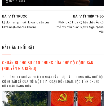
MAY 18, 2026
BÀI VIẾT TRƯỚC
BÀI VIẾT TIẾP THEO
Lý do Trump muốn khoáng sản của
Không có Hoa Kỳ liệu châu Âu có
Ukraine (Rebecca Thorn)
thể đối đầu quân sự với Nga ? (Anh
Vũ)
BÀI ĐĂNG NỔI BẬT
CHUẨN BỊ CHO SỰ CÁO CHUNG CỦA CHẾ ĐỘ CỘNG SẢN
(NGUYỄN GIA KIỂNG)
" CHÚNG TA KHÔNG PHẢI LO NGẠI RẰNG SỰ CÁO CHUNG CỦA CHẾ ĐỘ
CỘNG SẢN SẼ ĐƯA TỚI MỘT GIAI ĐOẠN HỖN LOẠN. ĐẶC TÍNH CHUNG
CỦA CÁC ĐẢNG CỘN...