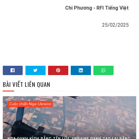
Chi Phương - RFI Tiếng Việt
25/02/2025
BÀI VIẾT LIÊN QUAN
Cuộc chiến Nga-Ukraine
NGA OANH KÍCH BẰNG TÊN LỬA, UKRAINE OANH TẠC LẠI BẰNG