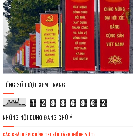
TỔNG SỐ LƯỢT XEM TRANG
1
2
9
8
6
9
6
2
NHỮNG NỘI DUNG ĐÁNG CHÚ Ý
CÁC KHÁI NIỆM CHÍNH TRỊ NỀN TẢNG (HỒNG VIỆT)