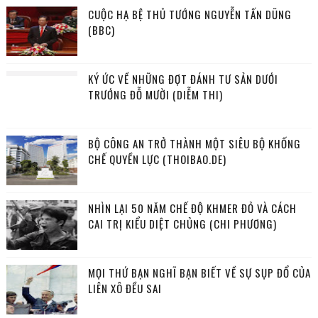
CUỘC HẠ BỆ THỦ TƯỚNG NGUYỄN TẤN DŨNG
(BBC)
KÝ ỨC VỀ NHỮNG ĐỢT ĐÁNH TƯ SẢN DƯỚI
TRƯỚNG ĐỖ MƯỜI (DIỄM THI)
BỘ CÔNG AN TRỞ THÀNH MỘT SIÊU BỘ KHỐNG
CHẾ QUYỀN LỰC (THOIBAO.DE)
NHÌN LẠI 50 NĂM CHẾ ĐỘ KHMER ĐỎ VÀ CÁCH
CAI TRỊ KIỂU DIỆT CHỦNG (CHI PHƯƠNG)
MỌI THỨ BẠN NGHĨ BẠN BIẾT VỀ SỰ SỤP ĐỔ CỦA
LIÊN XÔ ĐỀU SAI