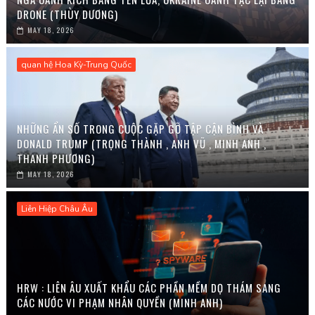
DRONE (THÙY DƯƠNG)
MAY 18, 2026
quan hệ Hoa Kỳ-Trung Quốc
NHỮNG ẨN SỐ TRONG CUỘC GẶP GỠ TẬP CẬN BÌNH VÀ
DONALD TRUMP (TRỌNG THÀNH , ANH VŨ , MINH ANH ,
THANH PHƯƠNG)
MAY 18, 2026
Liên Hiệp Châu Âu
HRW : LIÊN ÂU XUẤT KHẨU CÁC PHẦN MỀM DỌ THÁM SANG
CÁC NƯỚC VI PHẠM NHÂN QUYỀN (MINH ANH)