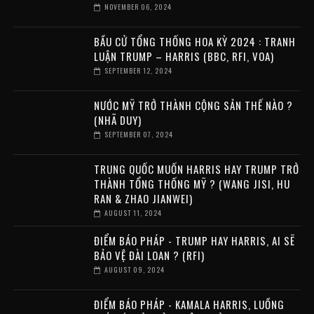
NOVEMBER 06, 2024
BẦU CỬ TỔNG THỐNG HOA KỲ 2024 : TRANH
LUẬN TRUMP – HARRIS (BBC, RFI, VOA)
SEPTEMBER 12, 2024
NƯỚC MỸ TRỞ THÀNH CỘNG SẢN THẾ NÀO ?
(NHÃ DUY)
SEPTEMBER 07, 2024
TRUNG QUỐC MUỐN HARRIS HAY TRUMP TRỞ
THÀNH TỔNG THỐNG MỸ ? (WANG JISI, HU
RAN & ZHAO JIANWEI)
AUGUST 11, 2024
ĐIỂM BÁO PHÁP - TRUMP HAY HARRIS, AI SẼ
BẢO VỆ ĐÀI LOAN ? (RFI)
AUGUST 09, 2024
ĐIỂM BÁO PHÁP - KAMALA HARRIS, LUỒNG