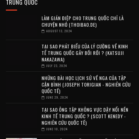
TRUNG QUỐC
LÀM GIÁN ĐIỆP CHO TRUNG QUỐC CHỈ LÀ
CHUYỆN NHỎ (THOIBAO.DE)
AUGUST 13, 2024
TẠI SAO PHÁT BIỂU CỦA LÝ CƯỜNG VỀ KINH
TẾ TRUNG QUỐC GÂY BỐI RỐI ? (KATSUJI
NAKAZAWA)
JULY 23, 2024
NHỮNG BÀI HỌC LỊCH SỬ VỀ NGA CỦA TẬP
CẬN BÌNH (JOSEPH TORIGIAN - NGHIÊN CỨU
QUỐC TẾ)
JUNE 29, 2024
TẠI SAO ÔNG TẬP KHÔNG VỰC DẬY NỔI NỀN
KINH TẾ TRUNG QUỐC ? (SCOTT KENEDY -
NGHIÊN CỨU QUỐC TẾ)
JUNE 10, 2024