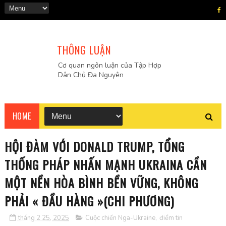
THÔNG LUẬN
Cơ quan ngôn luận của Tập Hợp
Dân Chủ Đa Nguyên
HOME
HỘI ĐÀM VỚI DONALD TRUMP, TỔNG
THỐNG PHÁP NHẤN MẠNH UKRAINA CẦN
MỘT NỀN HÒA BÌNH BỀN VỮNG, KHÔNG
PHẢI « ĐẦU HÀNG »(CHI PHƯƠNG)
tháng 2 25, 2025
Cuộc chiến Nga-Ukraine
,
điểm tin