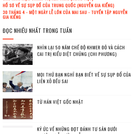
HỒ SƠ VỀ SỰ SỤP ĐỔ CỦA TRUNG QUỐC (NGUYỄN GIA KIỂNG)
30 THÁNG 4 - MỘT NGÀY LỄ LỚN CỦA MAI SAU - TUYỂN TẬP NGUYỄN
GIA KIỂNG
ĐỌC NHIỀU NHẤT TRONG TUẦN
NHÌN LẠI 50 NĂM CHẾ ĐỘ KHMER ĐỎ VÀ CÁCH
CAI TRỊ KIỂU DIỆT CHỦNG (CHI PHƯƠNG)
MỌI THỨ BẠN NGHĨ BẠN BIẾT VỀ SỰ SỤP ĐỔ CỦA
LIÊN XÔ ĐỀU SAI
TỪ HÁN VIỆT GỐC NHẬT
KÝ ỨC VỀ NHỮNG ĐỢT ĐÁNH TƯ SẢN DƯỚI