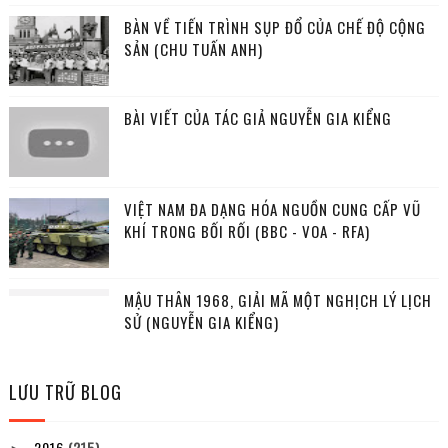
BÀN VỀ TIẾN TRÌNH SỤP ĐỔ CỦA CHẾ ĐỘ CỘNG
SẢN (CHU TUẤN ANH)
BÀI VIẾT CỦA TÁC GIẢ NGUYỄN GIA KIỂNG
VIỆT NAM ĐA DẠNG HÓA NGUỒN CUNG CẤP VŨ
KHÍ TRONG BỐI RỐI (BBC - VOA - RFA)
MẬU THÂN 1968, GIẢI MÃ MỘT NGHỊCH LÝ LỊCH
SỬ (NGUYỄN GIA KIỂNG)
LƯU TRỮ BLOG
2016
(215)