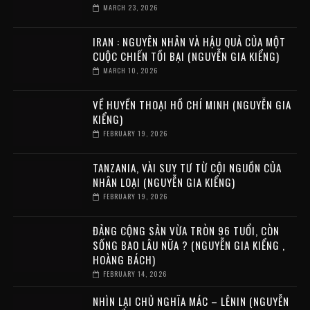
MARCH 23, 2026
IRAN : NGUYÊN NHÂN VÀ HẬU QUẢ CỦA MỘT
CUỘC CHIẾN TỒI BẠI (NGUYỄN GIA KIỂNG)
MARCH 10, 2026
VỀ HUYỀN THOẠI HỒ CHÍ MINH (NGUYỄN GIA
KIỂNG)
FEBRUARY 19, 2026
TANZANIA, VÀI SUY TƯ TỪ CỘI NGUỒN CỦA
NHÂN LOẠI (NGUYỄN GIA KIỂNG)
FEBRUARY 19, 2026
ĐẢNG CỘNG SẢN VỪA TRÒN 96 TUỔI, CÒN
SỐNG BAO LÂU NỮA ? (NGUYỄN GIA KIỂNG ,
HOÀNG BÁCH)
FEBRUARY 14, 2026
NHÌN LẠI CHỦ NGHĨA MÁC – LÊNIN (NGUYỄN