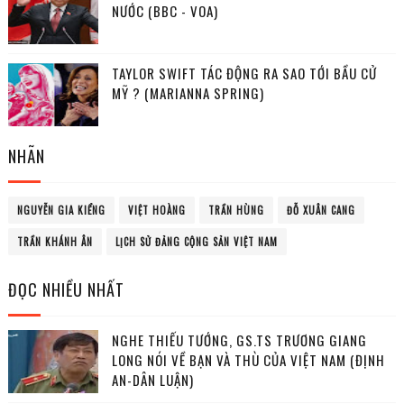
NƯỚC (BBC - VOA)
TAYLOR SWIFT TÁC ĐỘNG RA SAO TỚI BẦU CỬ
MỸ ? (MARIANNA SPRING)
NHÃN
NGUYỄN GIA KIỂNG
VIỆT HOÀNG
TRẦN HÙNG
ĐỖ XUÂN CANG
TRẦN KHÁNH ÂN
LỊCH SỬ ĐẢNG CỘNG SẢN VIỆT NAM
ĐỌC NHIỀU NHẤT
NGHE THIẾU TƯỚNG, GS.TS TRƯƠNG GIANG
LONG NÓI VỀ BẠN VÀ THÙ CỦA VIỆT NAM (ĐỊNH
AN-DÂN LUẬN)