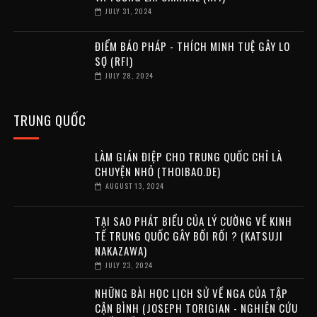
JULY 31, 2024
ĐIỂM BÁO PHÁP - THÍCH MINH TUỆ GÂY LO
SỢ (RFI)
JULY 28, 2024
TRUNG QUỐC
LÀM GIÁN ĐIỆP CHO TRUNG QUỐC CHỈ LÀ
CHUYỆN NHỎ (THOIBAO.DE)
AUGUST 13, 2024
TẠI SAO PHÁT BIỂU CỦA LÝ CƯỜNG VỀ KINH
TẾ TRUNG QUỐC GÂY BỐI RỐI ? (KATSUJI
NAKAZAWA)
JULY 23, 2024
NHỮNG BÀI HỌC LỊCH SỬ VỀ NGA CỦA TẬP
CẬN BÌNH (JOSEPH TORIGIAN - NGHIÊN CỨU