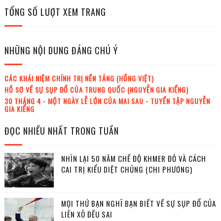
TỔNG SỐ LƯỢT XEM TRANG
NHỮNG NỘI DUNG ĐÁNG CHÚ Ý
CÁC KHÁI NIỆM CHÍNH TRỊ NỀN TẢNG (HỒNG VIỆT)
HỒ SƠ VỀ SỰ SỤP ĐỔ CỦA TRUNG QUỐC (NGUYỄN GIA KIỂNG)
30 THÁNG 4 - MỘT NGÀY LỄ LỚN CỦA MAI SAU - TUYỂN TẬP NGUYỄN
GIA KIỂNG
ĐỌC NHIỀU NHẤT TRONG TUẦN
NHÌN LẠI 50 NĂM CHẾ ĐỘ KHMER ĐỎ VÀ CÁCH
CAI TRỊ KIỂU DIỆT CHỦNG (CHI PHƯƠNG)
MỌI THỨ BẠN NGHĨ BẠN BIẾT VỀ SỰ SỤP ĐỔ CỦA
LIÊN XÔ ĐỀU SAI