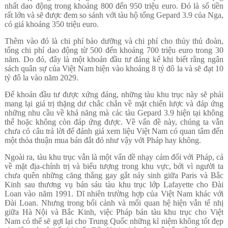
nhất dao động trong khoảng 800 đến 950 triệu euro. Đó là số tiền
rất lớn và sẽ được đem so sánh với tàu hộ tống Gepard 3.9 của Nga,
có giá khoảng 350 triệu euro.
Thêm vào đó là chi phí bảo dưỡng và chi phí cho thủy thủ đoàn,
tổng chi phí dao động từ 500 đến khoảng 700 triệu euro trong 30
năm. Do đó, đây là một khoản đầu tư đáng kể khi biết rằng ngân
sách quân sự của Việt Nam hiện vào khoảng 8 tỷ đô la và sẽ đạt 10
tỷ đô la vào năm 2029.
Để khoản đầu tư được xứng đáng, những tàu khu trục này sẽ phải
mang lại giá trị thặng dư chắc chắn về mặt chiến lược và đáp ứng
những nhu cầu về khả năng mà các tàu Gepard 3.9 hiện tại không
thể hoặc không còn đáp ứng được. Về vấn đề này, chúng ta vẫn
chưa có câu trả lời để đánh giá xem liệu Việt Nam có quan tâm đến
một thỏa thuận mua bán đắt đỏ như vậy với Pháp hay không.
Ngoài ra, tàu khu trục vẫn là một vấn đề nhạy cảm đối với Pháp, cả
về mặt địa-chính trị và biểu tượng trong khu vực, bởi vì người ta
chưa quên những căng thẳng gay gắt nảy sinh giữa Paris và Bắc
Kinh sau thương vụ bán sáu tàu khu trục lớp Lafayette cho Đài
Loan vào năm 1991. Dĩ nhiên trường hợp của Việt Nam khác với
Đài Loan. Nhưng trong bối cảnh và mối quan hệ hiện vẫn tế nhị
giữa Hà Nội và Bắc Kinh, việc Pháp bán tàu khu trục cho Việt
Nam có thể sẽ gợi lại cho Trung Quốc những kỉ niệm không tốt đẹp