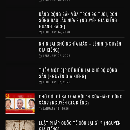
ĐẢNG CỘNG SẢN VỪA TRÒN 96 TUỔI, CÒN
SỐNG BAO LÂU NỮA ? (NGUYỄN GIA KIỂNG ,
HOÀNG BÁCH)
FEBRUARY 14, 2026
NHÌN LẠI CHỦ NGHĨA MÁC – LÊNIN (NGUYỄN
GIA KIỂNG)
FEBRUARY 07, 2026
THÊM MỘT DỊP ĐỂ NHÌN LẠI CHẾ ĐỘ CỘNG
SẢN (NGUYỄN GIA KIỂNG)
FEBRUARY 07, 2026
CHỜ ĐỢI GÌ SAU ĐẠI HỘI 14 CỦA ĐẢNG CỘNG
SẢN? (NGUYỄN GIA KIỂNG)
JANUARY 18, 2026
LUẬT PHÁP QUỐC TẾ CÒN LẠI GÌ ? (NGUYỄN
GIA KIỂNG)