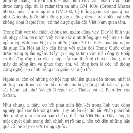
phương mang lại một lợi thế nhất định cho Việt Nam. Các mẫu
được cung cấp, dù là radar tầm xa như GM 400α (Ground Master
400α), radar tầm trung như GM 200, hệ thống giám sát quang học
như Artemis, hoặc hệ thống pháo chống drone trên biển và trên
không (loại RapidFire), có thể được quân đội Việt Nam quan tâm.
Trong lĩnh vực tác chiến chống tàu ngầm cũng vậy. Đây là lĩnh vực
rất nhạy cảm, đã được Việt Nam xác định thông qua việc mua 6 tàu
ngầm lớp Kilo của Nga vào những năm 2010. Việc mua tàu ngầm
đã giúp Hà Nội tái lập cân bằng với quân đội Trung Quốc cũng
được trang bị tàu ngầm. Đây lại cũng là lĩnh vực mà công ty Pháp
có thể đáp ứng qua việc cung cấp các thiết bị chuyên dụng, như
máy đo sóng âm và phao thủy âm, và rộng hơn là các hệ thống
công nghệ cao dành riêng cho giám sát điện tử.
Ngoài ra, còn có những cơ hội hợp tác liên quan đến drone, nhất là
những loại drone có sức bền dành cho hoạt động tình báo và giám
sát hàng hải như Watch Keeper của Thales và cả Patroller của
Safran.
Như chúng ta thấy, cơ hội phát triển liên kết trong lĩnh vực công
nghiệp quân sự là không thiếu. Tuy nhiên các đối tác Pháp phải tính
đến những nhu cầu và hạn chế cụ thể của Việt Nam. Đây cũng là
một quyết định mang tính chính trị rõ ràng, nếu xét đến những hậu
quả có thể xảy ra với Trung Quốc.