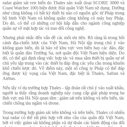
radar giám sát ven biển do Thales sản xuất (loại SCORE 3000 và
Coast Watcher 100) hiện được Hải quân Việt Nam sử dụng. Dường
như cũng không có bất kỳ thiết bị nào có nguồn gốc từ Pháp trong
bộ binh Việt Nam và không quân cũng không có máy bay Pháp.
Do đó, có thể có những cơ hội hấp dẫn cho ngành công nghiệp
quân sự về mặt hợp tác và trao đổi công nghệ.
Nhưng phải nhắc đến vấn đề các mối ưu tiên. Rõ ràng là trong bối
cảnh địa-chiến lược của Việt Nam, Hà Nội tập trung chú ý vào
không gian biển, dù là bảo vệ khu vực ven biển hay các đảo, đặc
biệt là quần đảo Trường Sa, nơi quân đội Việt Nam hiện diện. Do
đó, có thể giả định rằng việc hợp tác và mua sắm thiết bị quân sự sẽ
chủ yếu tập trung vào các thiết bị đáp ứng các yêu cầu trong khuôn
khổ chiến lược đó. Về điểm này, một số công ty Pháp có thể đáp
ứng được kỳ vọng của Việt Nam, đặc biệt là Thales, Safran và
Airbus.
Nếu lấy ví dụ trường hợp Thales - tập đoàn rất chú ý vào xuất khẩu,
người ta thấy rằng doanh nghiệp này cung cấp giải pháp trong ba
lĩnh vực mà Hà Nội quan tâm : giám sát trên không và trên biển, tác
chiến chống tàu ngầm và drone.
Trong trường hợp giám sát trên không và trên biển, Thales có nhiều
loại radar có thể rất phù hợp với nhu cầu của quân đội Việt Nam,
bởi vì việc giám sát không phận và dự đoán các hành động của đối