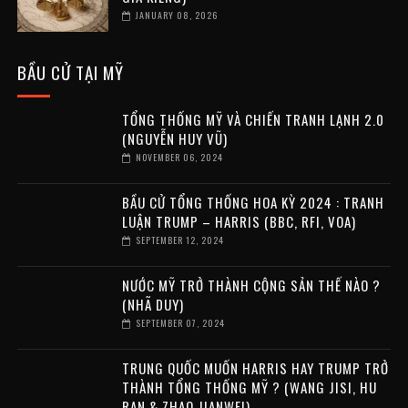
JANUARY 08, 2026
BẦU CỬ TẠI MỸ
TỔNG THỐNG MỸ VÀ CHIẾN TRANH LẠNH 2.0
(NGUYỄN HUY VŨ)
NOVEMBER 06, 2024
BẦU CỬ TỔNG THỐNG HOA KỲ 2024 : TRANH
LUẬN TRUMP – HARRIS (BBC, RFI, VOA)
SEPTEMBER 12, 2024
NƯỚC MỸ TRỞ THÀNH CỘNG SẢN THẾ NÀO ?
(NHÃ DUY)
SEPTEMBER 07, 2024
TRUNG QUỐC MUỐN HARRIS HAY TRUMP TRỞ
THÀNH TỔNG THỐNG MỸ ? (WANG JISI, HU
RAN & ZHAO JIANWEI)