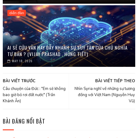
diễn đàn
AI SẼ CỨU VÃN HAY ĐẨY NHANH SỰ SUY TÀN CỦA CHỦ NGHĨA
TƯ BẢN ? (VIJAY PRASHAD , HÙNG TIẾT)
MAY 18, 2026
BÀI VIẾT TRƯỚC
BÀI VIẾT TIẾP THEO
Câu chuyện của Đức : "Em sẽ không
Nhìn Syria nghĩ về những sự tương
bao giờ bỏ rơi đất nước" (Trần
đồng với Việt Nam (Nguyễn Huy
Khánh Ân)
Vũ)
BÀI ĐĂNG NỔI BẬT