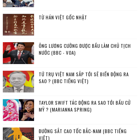
TỪ HÁN VIỆT GỐC NHẬT
ÔNG LƯƠNG CƯỜNG ĐƯỢC BẦU LÀM CHỦ TỊCH
NƯỚC (BBC - VOA)
TỨ TRỤ VIỆT NAM SẮP TỚI SẼ BIẾN ĐỘNG RA
SAO ? (BBC TIẾNG VIỆT)
TAYLOR SWIFT TÁC ĐỘNG RA SAO TỚI BẦU CỬ
MỸ ? (MARIANNA SPRING)
ĐƯỜNG SẮT CAO TỐC BẮC-NAM (BBC TIẾNG
VIỆT)