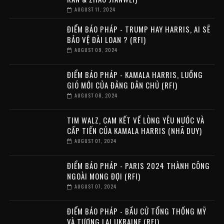
AUGUST 11, 2024
ĐIỂM BÁO PHÁP - TRUMP HAY HARRIS, AI SẼ
BẢO VỆ ĐÀI LOAN ? (RFI)
AUGUST 09, 2024
ĐIỂM BÁO PHÁP - KAMALA HARRIS, LUỒNG
GIÓ MỚI CỦA ĐẢNG DÂN CHỦ (RFI)
AUGUST 08, 2024
TIM WALZ, CAM KẾT VỀ LÒNG YÊU NƯỚC VÀ
CẤP TIẾN CỦA KAMALA HARRIS (NHÃ DUY)
AUGUST 07, 2024
ĐIỂM BÁO PHÁP - PARIS 2024 THÀNH CÔNG
NGOÀI MONG ĐỢI (RFI)
AUGUST 07, 2024
ĐIỂM BÁO PHÁP - BẦU CỬ TỔNG THỐNG MỸ
VÀ TƯƠNG LAI UKRAINE (RFI)