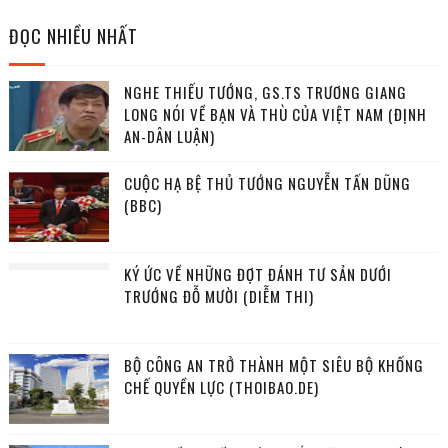
ĐỌC NHIỀU NHẤT
NGHE THIẾU TƯỚNG, GS.TS TRƯƠNG GIANG
LONG NÓI VỀ BẠN VÀ THÙ CỦA VIỆT NAM (ĐỊNH
AN-DÂN LUẬN)
CUỘC HẠ BỆ THỦ TƯỚNG NGUYỄN TẤN DŨNG
(BBC)
KÝ ỨC VỀ NHỮNG ĐỢT ĐÁNH TƯ SẢN DƯỚI
TRƯỚNG ĐỖ MƯỜI (DIỄM THI)
BỘ CÔNG AN TRỞ THÀNH MỘT SIÊU BỘ KHỐNG
CHẾ QUYỀN LỰC (THOIBAO.DE)