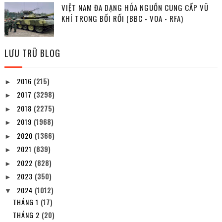
VIỆT NAM ĐA DẠNG HÓA NGUỒN CUNG CẤP VŨ
KHÍ TRONG BỐI RỐI (BBC - VOA - RFA)
LƯU TRỮ BLOG
2016
(215)
►
2017
(3298)
►
2018
(2275)
►
2019
(1968)
►
2020
(1366)
►
2021
(839)
►
2022
(828)
►
2023
(350)
►
2024
(1012)
▼
THÁNG 1
(17)
THÁNG 2
(20)