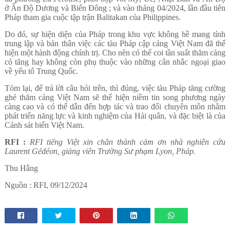
ở Ấn Độ Dương và Biển Đông ; và vào tháng 04/2024, lần đầu tiên
Pháp tham gia cuộc tập trận Balitakan của Philippines.
Do đó, sự hiện diện của Pháp trong khu vực không hề mang tính
trung lập và bản thân việc các tàu Pháp cập cảng Việt Nam đã thể
hiện một hành động chính trị. Cho nên có thể coi tần suất thăm cảng
có tăng hay không còn phụ thuộc vào những cân nhắc ngoại giao
về yếu tố Trung Quốc.
Tóm lại, để trả lời câu hỏi trên, thì đúng, việc tàu Pháp tăng cường
ghé thăm cảng Việt Nam sẽ thể hiện niềm tin song phương ngày
càng cao và có thể dẫn đến hợp tác và trao đổi chuyên môn nhằm
phát triển năng lực và kinh nghiệm của Hải quân, và đặc biệt là của
Cảnh sát biển Việt Nam.
RFI :
RFI tiếng Việt xin chân thành cảm ơn nhà nghiên cứu
Laurent Gédéon, giảng viên Trường Sư phạm Lyon, Pháp.
Thu Hằng
Nguồn : RFI, 09/12/2024