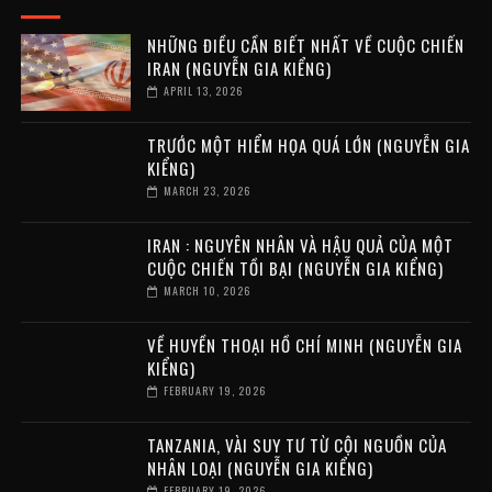
NHỮNG ĐIỀU CẦN BIẾT NHẤT VỀ CUỘC CHIẾN
IRAN (NGUYỄN GIA KIỂNG)
APRIL 13, 2026
TRƯỚC MỘT HIỂM HỌA QUÁ LỚN (NGUYỄN GIA
KIỂNG)
MARCH 23, 2026
IRAN : NGUYÊN NHÂN VÀ HẬU QUẢ CỦA MỘT
CUỘC CHIẾN TỒI BẠI (NGUYỄN GIA KIỂNG)
MARCH 10, 2026
VỀ HUYỀN THOẠI HỒ CHÍ MINH (NGUYỄN GIA
KIỂNG)
FEBRUARY 19, 2026
TANZANIA, VÀI SUY TƯ TỪ CỘI NGUỒN CỦA
NHÂN LOẠI (NGUYỄN GIA KIỂNG)
FEBRUARY 19, 2026