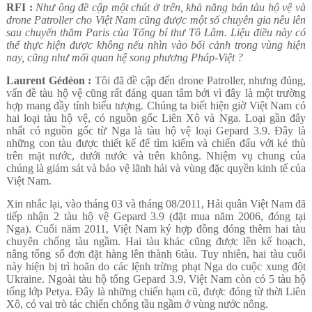
RFI :
Như ông đề cập một chút ở trên, khả năng bán tàu hộ vệ và
drone Patroller cho Việt Nam cũng được một số chuyên gia nêu lên
sau chuyến thăm Paris của Tổng bí thư Tô Lâm. Liệu điều này có
thể thực hiện được không nếu nhìn vào bối cảnh trong vùng hiện
nay, cũng như mối quan hệ song phương Pháp-Việt ?
Laurent Gédéon :
Tôi đã đề cập đến drone Patroller, nhưng đúng,
vấn đề tàu hộ vệ cũng rất đáng quan tâm bởi vì đây là một trường
hợp mang đầy tính biểu tượng. Chúng ta biết hiện giờ Việt Nam có
hai loại tàu hộ vệ, có nguồn gốc Liên Xô và Nga. Loại gần đây
nhất có nguồn gốc từ Nga là tàu hộ vệ loại Gepard 3.9. Đây là
những con tàu được thiết kế để tìm kiếm và chiến đấu với kẻ thù
trên mặt nước, dưới nước và trên không. Nhiệm vụ chung của
chúng là giám sát và bảo vệ lãnh hải và vùng đặc quyền kinh tế của
Việt Nam.
Xin nhắc lại, vào tháng 03 và tháng 08/2011, Hải quân Việt Nam đã
tiếp nhận 2 tàu hộ vệ Gepard 3.9 (đặt mua năm 2006, đóng tại
Nga). Cuối năm 2011, Việt Nam ký hợp đồng đóng thêm hai tàu
chuyên chống tàu ngầm. Hai tàu khác cũng được lên kế hoạch,
nâng tổng số đơn đặt hàng lên thành 6tàu. Tuy nhiên, hai tàu cuối
này hiện bị trì hoãn do các lệnh trừng phạt Nga do cuộc xung đột
Ukraine. Ngoài tàu hộ tống Gepard 3.9, Việt Nam còn có 5 tàu hộ
tống lớp Petya. Đây là những chiến hạm cũ, được đóng từ thời Liên
Xô, có vai trò tác chiến chống tầu ngầm ở vùng nước nông.