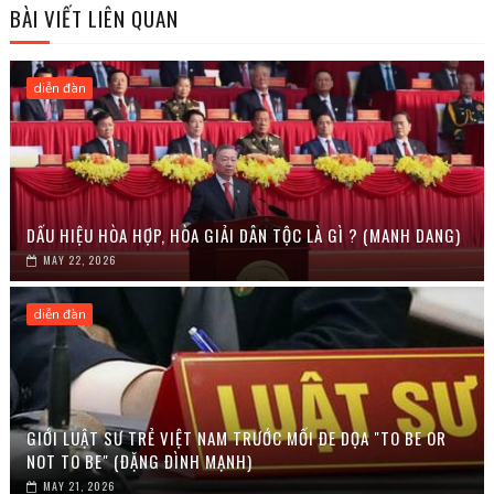
BÀI VIẾT LIÊN QUAN
diễn đàn
DẤU HIỆU HÒA HỢP, HÒA GIẢI DÂN TỘC LÀ GÌ ? (MANH DANG)
MAY 22, 2026
diễn đàn
GIỚI LUẬT SƯ TRẺ VIỆT NAM TRƯỚC MỐI ĐE DỌA "TO BE OR
NOT TO BE" (ĐẶNG ĐÌNH MẠNH)
MAY 21, 2026