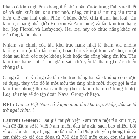
Pháp có kinh nghiệm không thể phủ nhận được trong lĩnh vực thiết
kế và sản xuất tàu khu trục nhỏ, bằng chứng là những tàu trong
biên chế của Hải quân Pháp. Chúng được chia thành hai loại, tàu
khu trục hạng nhất (lớp Horizon và Aquitaine) và tàu khu trục hạng
hai (lớp Floréal và Lafayette). Hai loại này có chức năng khác và
giá cũng khác nhau.
Nhiệm vụ chính của tàu khu trục hạng nhất là tham gia phòng
không cho đội tàu tác chiến, hoặc bảo vệ một khu vực hoặc một
đoàn tàu khỏi các cuộc không kích hoặc tấn công bằng tên lửa. Tàu
khu trục hạng hai là tàu giám sát, chủ yếu là tham gia tác chiến
chống tàu.
Cũng cần lưu ý rằng các tàu khu trục hàng hai sắp không còn được
sử dụng, thay vào đó là một mẫu tàu tàng hình mới, được gọi là tàu
khu trục phòng thủ và can thiệp (hoặc khinh hạm cỡ trung bình).
Loại tàu này sẽ do tập đoàn Naval Group chế tạo.
RFI :
Giả sử Việt Nam có ý định mua tàu khu trục Pháp, đâu sẽ là
trở ngại chính ?
Laurent Gédéon :
Đặt giả thuyết Việt Nam mua một tàu khu trục,
vấn đề đặt ra sẽ là Việt Nam muốn đầu tư ngân sách bao nhiêu, bởi
vì giá tàu khu trục hạng hai đời mới của Pháp chuyên phòng thủ và
can thiệp có giá dao động từ 760 đến 800 triệu euro, còn tàu hạng