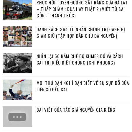
PHỤC HỒI TUYẾN ĐƯỜNG SẮT RĂNG CƯA ĐÀ LẠT
– THÁP CHÀM : ĐÙA HAY THẬT ? (VIẾT TỪ SÀI
GÒN - THANH TRÚC)
DANH SÁCH 364 TÙ NHÂN CHÍNH TRỊ ĐANG BỊ
GIAM GIỮ (TẬP HỢP DÂN CHỦ ĐA NGUYÊN)
NHÌN LẠI 50 NĂM CHẾ ĐỘ KHMER ĐỎ VÀ CÁCH
CAI TRỊ KIỂU DIỆT CHỦNG (CHI PHƯƠNG)
MỌI THỨ BẠN NGHĨ BẠN BIẾT VỀ SỰ SỤP ĐỔ CỦA
LIÊN XÔ ĐỀU SAI
BÀI VIẾT CỦA TÁC GIẢ NGUYỄN GIA KIỂNG