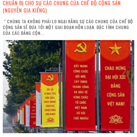
CHUẨN BỊ CHO SỰ CÁO CHUNG CỦA CHẾ ĐỘ CỘNG SẢN
(NGUYỄN GIA KIỂNG)
" CHÚNG TA KHÔNG PHẢI LO NGẠI RẰNG SỰ CÁO CHUNG CỦA CHẾ ĐỘ
CỘNG SẢN SẼ ĐƯA TỚI MỘT GIAI ĐOẠN HỖN LOẠN. ĐẶC TÍNH CHUNG
CỦA CÁC ĐẢNG CỘN...