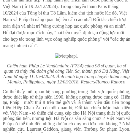
Việt Nam (từ 19-22/12/2024). Trong chuyến thăm Paris tháng
10/2024 của Tổng bí thư Tô Lâm, kiêm chủ tịch nước lúc đó, Việt
Nam và Pháp đã nâng quan hệ lên cấp cao nhất Đối tác chiến lược
toàn diện và nhất trí "tăng cường hợp tác quốc phòng và an ninh".
Để đạt được mục đích này, "hai bên quyết định tạo động lực mới
cho hợp tác trong lĩnh vực công nghiệp quốc phòng" với "các dự án
mang tính cơ cấu".
Chiến hạm Pháp Le Vendémiaire (F734) cùng 98 sĩ quan, hạ sĩ
quan và thủy thủ đoàn ghé cảng Tiên Sa, thành phố Đà Nẵng, Việt
Nam từ ngày 11-15/4/2024. Ảnh minh
họa trong chuyến thăm cảng
Manila, Philippines, ngày 12/03/2018. Reuters/Romeo Ranoco
Có thể thấy mối quan hệ song phương trong lĩnh vực quốc phòng,
được thiết lập từ thập niên 1990, không ngừng được củng cố. Hiện
tại, Pháp - nước thứ 8 trên thế giới và là thành viên đầu tiên trong
Liên Hiệp Châu Âu có mối quan hệ Đối tác chiến lược toàn diện
với Việt Nam - tỏ thiện chí cung cấp cho Hà Nội trang thiết bị quốc
phòng tân tiến, nhưng liệu Hà Nội đã sẵn sàng chưa ? Việt Nam và
Pháp có thể tính đến những dự án có quy mô lớn hơn không ? Nhà
nghiên cứu Laurent Gédéon, giảng viên Trường Sư phạm Lyon,