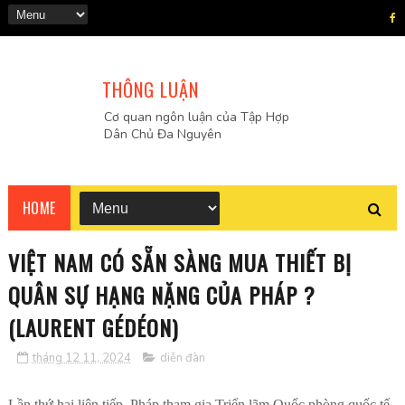
THÔNG LUẬN
Cơ quan ngôn luận của Tập Hợp
Dân Chủ Đa Nguyên
HOME
VIỆT NAM CÓ SẴN SÀNG MUA THIẾT BỊ
QUÂN SỰ HẠNG NẶNG CỦA PHÁP ?
(LAURENT GÉDÉON)
tháng 12 11, 2024
diễn đàn
Lần thứ hai liên tiếp, Pháp tham gia Triển lãm Quốc phòng quốc tế