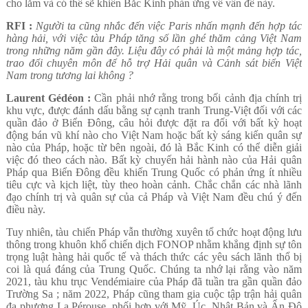
cho lắm và có thể sẽ khiến Bắc Kinh phản ứng về vấn đề này.
RFI :
Người ta cũng nhắc đến việc Paris nhấn mạnh đến hợp tác
hàng hải, với việc tàu Pháp tăng số lần ghé thăm cảng Việt Nam
trong những năm gần đây. Liệu đây có phải là một mảng hợp tác,
trao đổi chuyên môn để hỗ trợ Hải quân và Cảnh sát biển Việt
Nam trong tương lai không ?
Laurent Gédéon :
Cần phải nhớ rằng trong bối cảnh địa chính trị
khu vực, được đánh dấu bằng sự cạnh tranh Trung-Việt đối với các
quần đảo ở Biển Đông, câu hỏi được đặt ra đối với bất kỳ hoạt
động bán vũ khí nào cho Việt Nam hoặc bất kỳ sáng kiến quân sự
nào của Pháp, hoặc từ bên ngoài, đó là Bắc Kinh có thể diễn giải
việc đó theo cách nào. Bất kỳ chuyến hải hành nào của Hải quân
Pháp qua Biển Đông đều khiến Trung Quốc có phản ứng ít nhiều
tiêu cực và kịch liệt, tùy theo hoàn cảnh. Chắc chắn các nhà lãnh
đạo chính trị và quân sự của cả Pháp và Việt Nam đều chú ý đến
điều này.
Tuy nhiên, tàu chiến Pháp vẫn thường xuyên tổ chức hoạt động lưu
thông trong khuôn khổ chiến dịch FONOP nhằm khẳng định sự tôn
trọng luật hàng hải quốc tế và thách thức các yêu sách lãnh thổ bị
coi là quá đáng của Trung Quốc. Chúng ta nhớ lại rằng vào năm
2021, tàu khu trục Vendémiaire của Pháp đã tuần tra gần quần đảo
Trường Sa ; năm 2022, Pháp cũng tham gia cuộc tập trận hải quân
đa phương La Pérouse, phối hợp với Mỹ, Úc, Nhật Bản và Ấn Độ