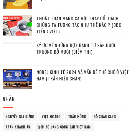
THUẬT TOÁN MẠNG XÃ HỘI THAY ĐỔI CÁCH
CHÚNG TA TƯƠNG TÁC NHƯ THẾ NÀO ? (BBC
TIẾNG VIỆT)
KÝ ỨC VỀ NHỮNG ĐỢT ĐÁNH TƯ SẢN DƯỚI
TRƯỚNG ĐỖ MƯỜI (DIỄM THI)
NOBEL KINH TẾ 2024 VÀ VẤN ĐỀ THỂ CHẾ Ở VIỆT
NAM (TRẦN HIẾU CHÂN)
NHÃN
NGUYỄN GIA KIỂNG
VIỆT HOÀNG
TRẦN HÙNG
ĐỖ XUÂN CANG
TRẦN KHÁNH ÂN
LỊCH SỬ ĐẢNG CỘNG SẢN VIỆT NAM