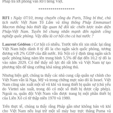
Pháp trả lời phỏng vấn RFI tiếng Việt.
******************
RFI :
Ngày 07/10, trong chuyến công du Paris, Tổng bí thư, chủ
tịch nước Việt Nam Tô Lâm và tổng thống Pháp Emmanuel
Macron thông báo thiết lập quan hệ đối tác chiến lược toàn diện
Pháp-Việt Nam. Tuyên bố chung nhấn mạnh đến ngành công
nghiệp quốc phòng. Vậy đâu là cơ hội cho cả hai nước ?
Laurent Gédéon :
Cơ hội có nhiều. Trước tiên tôi xin nhắc lại rằng
Việt Nam hiện dành 8 tỷ đô la cho ngân sách quốc phòng, tương
đương với 2% GDP của đất nước. Hà Nội có ý định tăng ngân sách
quốc phòng hàng năm lên trung bình 5,5% để đạt đến 10,2 tỷ đô la
vào năm 2029. Có thể thấy nỗ lực đó rất lớn và Việt Nam tự tạo
phương tiện để tăng cường khả năng phòng thủ.
Nhưng hiện giờ, chúng ta thấy các nhà cung cấp quân sự chính cho
Việt Nam vẫn là Nga, Mỹ và trong chừng mực nào đó là Israel. Việt
Nam cũng sản xuất một số vũ khí và trang thiết bị quân sự (chủ yếu
do Viettel sản xuất, trong đó có một số thiết bị được cấp phép).
Ngoài ra, quân đội Việt Nam vẫn được trang bị một phần thiết bị
của Liên Xô có từ thập niên 1970 và 1980.
Trên thực tế, chúng ta thấy rằng Pháp gần như không bán vũ khí
cho Việt Nam nếu loại trừ một số máy bay trực thăng Puma và