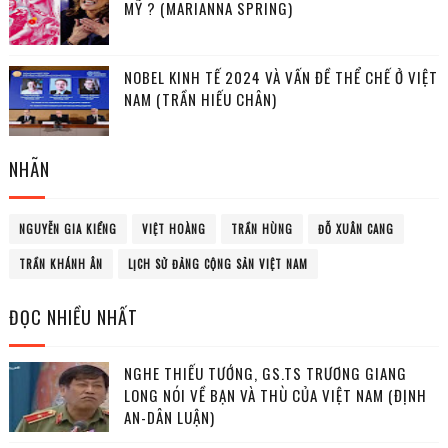
MỸ ? (MARIANNA SPRING)
NOBEL KINH TẾ 2024 VÀ VẤN ĐỀ THỂ CHẾ Ở VIỆT
NAM (TRẦN HIẾU CHÂN)
NHÃN
NGUYỄN GIA KIỂNG
VIỆT HOÀNG
TRẦN HÙNG
ĐỖ XUÂN CANG
TRẦN KHÁNH ÂN
LỊCH SỬ ĐẢNG CỘNG SẢN VIỆT NAM
ĐỌC NHIỀU NHẤT
NGHE THIẾU TƯỚNG, GS.TS TRƯƠNG GIANG
LONG NÓI VỀ BẠN VÀ THÙ CỦA VIỆT NAM (ĐỊNH
AN-DÂN LUẬN)