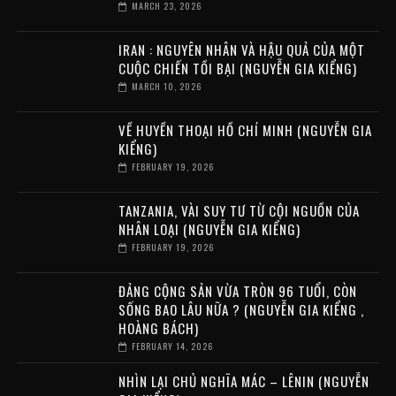
MARCH 23, 2026
IRAN : NGUYÊN NHÂN VÀ HẬU QUẢ CỦA MỘT
CUỘC CHIẾN TỒI BẠI (NGUYỄN GIA KIỂNG)
MARCH 10, 2026
VỀ HUYỀN THOẠI HỒ CHÍ MINH (NGUYỄN GIA
KIỂNG)
FEBRUARY 19, 2026
TANZANIA, VÀI SUY TƯ TỪ CỘI NGUỒN CỦA
NHÂN LOẠI (NGUYỄN GIA KIỂNG)
FEBRUARY 19, 2026
ĐẢNG CỘNG SẢN VỪA TRÒN 96 TUỔI, CÒN
SỐNG BAO LÂU NỮA ? (NGUYỄN GIA KIỂNG ,
HOÀNG BÁCH)
FEBRUARY 14, 2026
NHÌN LẠI CHỦ NGHĨA MÁC – LÊNIN (NGUYỄN