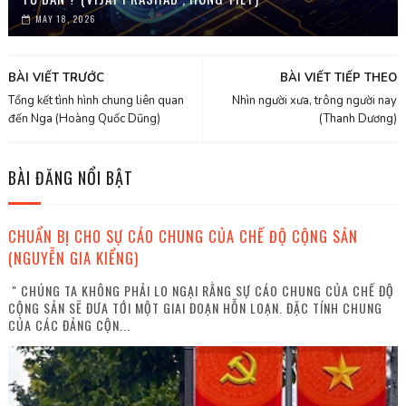
MAY 18, 2026
BÀI VIẾT TRƯỚC
BÀI VIẾT TIẾP THEO
Tổng kết tình hình chung liên quan
Nhìn người xưa, trông người nay
đến Nga (Hoàng Quốc Dũng)
(Thanh Dương)
BÀI ĐĂNG NỔI BẬT
CHUẨN BỊ CHO SỰ CÁO CHUNG CỦA CHẾ ĐỘ CỘNG SẢN
(NGUYỄN GIA KIỂNG)
" CHÚNG TA KHÔNG PHẢI LO NGẠI RẰNG SỰ CÁO CHUNG CỦA CHẾ ĐỘ
CỘNG SẢN SẼ ĐƯA TỚI MỘT GIAI ĐOẠN HỖN LOẠN. ĐẶC TÍNH CHUNG
CỦA CÁC ĐẢNG CỘN...