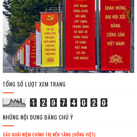
TỔNG SỐ LƯỢT XEM TRANG
1
2
9
7
4
0
2
0
NHỮNG NỘI DUNG ĐÁNG CHÚ Ý
CÁC KHÁI NIỆM CHÍNH TRỊ NỀN TẢNG (HỒNG VIỆT)