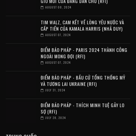
GIÓ MỚI CỦA ĐẢNG DÂN CHỦ (RFI)
AUGUST 08, 2024
TIM WALZ, CAM KẾT VỀ LÒNG YÊU NƯỚC VÀ
CẤP TIẾN CỦA KAMALA HARRIS (NHÃ DUY)
AUGUST 07, 2024
ĐIỂM BÁO PHÁP - PARIS 2024 THÀNH CÔNG
NGOÀI MONG ĐỢI (RFI)
AUGUST 07, 2024
ĐIỂM BÁO PHÁP - BẦU CỬ TỔNG THỐNG MỸ
VÀ TƯƠNG LAI UKRAINE (RFI)
JULY 31, 2024
ĐIỂM BÁO PHÁP - THÍCH MINH TUỆ GÂY LO
SỢ (RFI)
JULY 28, 2024