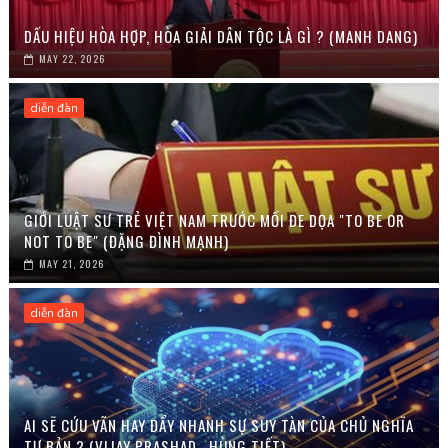
DẤU HIỆU HÒA HỢP, HÒA GIẢI DÂN TỘC LÀ GÌ ? (MANH DANG)
MAY 22, 2026
diễn đàn
GIỚI LUẬT SƯ TRẺ VIỆT NAM TRƯỚC MỐI ĐE DỌA "TO BE OR
NOT TO BE" (ĐẶNG ĐÌNH MẠNH)
MAY 21, 2026
diễn đàn
AI SẼ CỨU VÃN HAY ĐẨY NHANH SỰ SUY TÀN CỦA CHỦ NGHĨA
TƯ BẢN ? (VIJAY PRASHAD , HÙNG TIẾT)