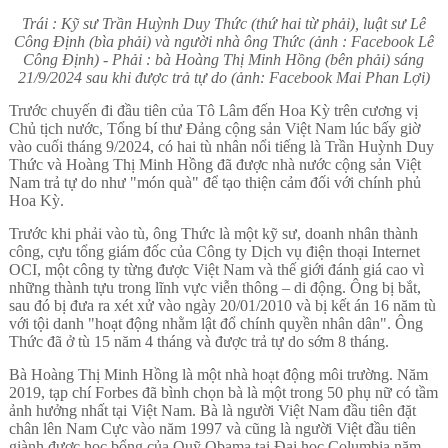
Trái : Kỹ sư Trần Huỳnh Duy Thức (thứ hai từ phải), luật sư Lê
Công Định (bìa phải) và người nhà ông Thức (ảnh : Facebook Lê
Công Định) - Phải : bà Hoàng Thị Minh Hồng (bên phải) sáng
21/9/2024 sau khi được trả tự do (ảnh: Facebook Mai Phan Lợi)
Trước chuyến đi đầu tiên của Tô Lâm đến Hoa Kỳ trên cương vị
Chủ tịch nước, Tổng bí thư Đảng cộng sản Việt Nam lúc bấy giờ
vào cuối tháng 9/2024, có hai tù nhân nổi tiếng là Trần Huỳnh Duy
Thức và Hoàng Thị Minh Hồng đã được nhà nước cộng sản Việt
Nam trả tự do như "món quà" để tạo thiện cảm đối với chính phủ
Hoa Kỳ.
Trước khi phải vào tù, ông Thức là một kỹ sư, doanh nhân thành
công, cựu tổng giám đốc của Công ty Dịch vụ điện thoại Internet
OCI, một công ty từng được Việt Nam và thế giới đánh giá cao vì
những thành tựu trong lĩnh vực viễn thông – di động. Ông bị bắt,
sau đó bị đưa ra xét xử vào ngày 20/01/2010 và bị kết án 16 năm tù
với tội danh "hoạt động nhằm lật đổ chính quyền nhân dân". Ông
Thức đã ở tù 15 năm 4 tháng và được trả tự do sớm 8 tháng.
Bà Hoàng Thị Minh Hồng là một nhà hoạt động môi trường. Năm
2019, tạp chí Forbes đã bình chọn bà là một trong 50 phụ nữ có tầm
ảnh hưởng nhất tại Việt Nam. Bà là người Việt Nam đầu tiên đặt
chân lên Nam Cực vào năm 1997 và cũng là người Việt đầu tiên
giành được học bổng của Quỹ Obama tại Đại học Columbia năm