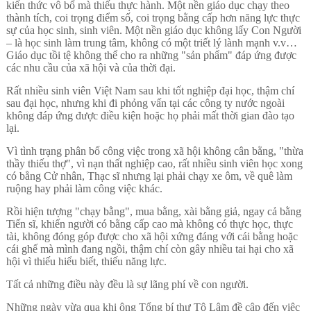
kiến thức vô bổ mà thiếu thực hành. Một nền giáo dục chạy theo
thành tích, coi trọng điểm số, coi trọng bằng cấp hơn năng lực thực
sự của học sinh, sinh viên. Một nền giáo dục không lấy Con Người
– là học sinh làm trung tâm, không có một triết lý lành mạnh v.v…
Giáo dục tồi tệ không thể cho ra những "sản phẩm" đáp ứng được
các nhu cầu của xã hội và của thời đại.
Rất nhiều sinh viên Việt Nam sau khi tốt nghiệp đại học, thậm chí
sau đại học, nhưng khi đi phỏng vấn tại các công ty nước ngoài
không đáp ứng được điều kiện hoặc họ phải mất thời gian đào tạo
lại.
Vì tình trạng phân bổ công việc trong xã hội không cân bằng, "thừa
thầy thiếu thợ", vì nạn thất nghiệp cao, rất nhiều sinh viên học xong
có bằng Cử nhân, Thạc sĩ nhưng lại phải chạy xe ôm, về quê làm
ruộng hay phải làm công việc khác.
Rồi hiện tượng "chạy bằng", mua bằng, xài bằng giả, ngay cả bằng
Tiến sĩ, khiến người có bằng cấp cao mà không có thực học, thực
tài, không đóng góp được cho xã hội xứng đáng với cái bằng hoặc
cái ghế mà mình đang ngồi, thậm chí còn gây nhiều tai hại cho xã
hội vì thiếu hiểu biết, thiếu năng lực.
Tất cả những điều này đều là sự lãng phí về con người.
Những ngày vừa qua khi ông Tổng bí thư Tô Lâm đề cập đến việc