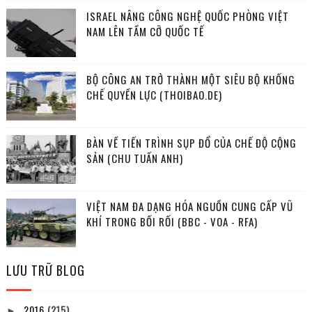
ISRAEL NÂNG CÔNG NGHỆ QUỐC PHÒNG VIỆT
NAM LÊN TẦM CỠ QUỐC TẾ
BỘ CÔNG AN TRỞ THÀNH MỘT SIÊU BỘ KHỐNG
CHẾ QUYỀN LỰC (THOIBAO.DE)
BÀN VỀ TIẾN TRÌNH SỤP ĐỔ CỦA CHẾ ĐỘ CỘNG
SẢN (CHU TUẤN ANH)
VIỆT NAM ĐA DẠNG HÓA NGUỒN CUNG CẤP VŨ
KHÍ TRONG BỐI RỐI (BBC - VOA - RFA)
LƯU TRỮ BLOG
2016
(215)
►