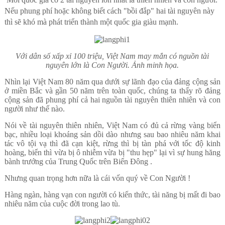
Nếu phung phí hoặc không biết cách "bồi đắp" hai tài nguyên này
thì sẽ khó mà phát triển thành một quốc gia giàu mạnh.
Với dân số xấp xỉ 100 triệu, Việt Nam may mắn có nguồn tài
nguyên lớn là Con Người. Ảnh minh họa.
Nhìn lại Việt Nam 80 năm qua dưới sự lãnh đạo của đảng cộng sản
ở miền Bắc và gần 50 năm trên toàn quốc, chúng ta thấy rõ đảng
cộng sản đã phung phí cả hai nguồn tài nguyên thiên nhiên và con
người như thế nào.
Nói về tài nguyên thiên nhiên, Việt Nam có đủ cả rừng vàng biển
bạc, nhiều loại khoáng sản dồi dào nhưng sau bao nhiêu năm khai
tác vô tội vạ thì đã cạn kiệt, rừng thì bị tàn phá với tốc độ kinh
hoàng, biển thì vừa bị ô nhiễm vừa bị "thu hẹp" lại vì sự hung hăng
bành trướng của Trung Quốc trên Biển Đông .
Nhưng quan trọng hơn nữa là cái vốn quý về Con Người !
Hàng ngàn, hàng vạn con người có kiến thức, tài năng bị mất đi bao
nhiêu năm của cuộc đời trong lao tù.