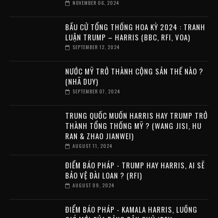
NOVEMBER 06, 2024
BẦU CỬ TỔNG THỐNG HOA KỲ 2024 : TRANH
LUẬN TRUMP – HARRIS (BBC, RFI, VOA)
SEPTEMBER 12, 2024
NƯỚC MỸ TRỞ THÀNH CỘNG SẢN THẾ NÀO ?
(NHÃ DUY)
SEPTEMBER 07, 2024
TRUNG QUỐC MUỐN HARRIS HAY TRUMP TRỞ
THÀNH TỔNG THỐNG MỸ ? (WANG JISI, HU
RAN & ZHAO JIANWEI)
AUGUST 11, 2024
ĐIỂM BÁO PHÁP - TRUMP HAY HARRIS, AI SẼ
BẢO VỆ ĐÀI LOAN ? (RFI)
AUGUST 09, 2024
ĐIỂM BÁO PHÁP - KAMALA HARRIS, LUỒNG