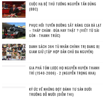
CUỘC HẠ BỆ THỦ TƯỚNG NGUYỄN TẤN DŨNG
(BBC)
PHỤC HỒI TUYẾN ĐƯỜNG SẮT RĂNG CƯA ĐÀ LẠT
– THÁP CHÀM : ĐÙA HAY THẬT ? (VIẾT TỪ SÀI
GÒN - THANH TRÚC)
DANH SÁCH 364 TÙ NHÂN CHÍNH TRỊ ĐANG BỊ
GIAM GIỮ (TẬP HỢP DÂN CHỦ ĐA NGUYÊN)
GIA PHẢ TÓM LƯỢC HỌ NGUYỄN HUYỆN THANH
TRÌ (1540-2006) - 2 (NGUYỄN TRỌNG KHA)
KÝ ỨC VỀ NHỮNG ĐỢT ĐÁNH TƯ SẢN DƯỚI
TRƯỚNG ĐỖ MƯỜI (DIỄM THI)