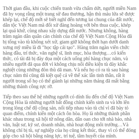
Thời gian đầu, khi cuộc chiến tranh vừa chấm dứt, người miền Nam
đã hy vọng rằng một trang sử đau thương, hận thù máu lửa sẽ được
khép lại, chế độ mới sẽ biết nghĩ đến tương lai chung của đất nước,
dân tộc Việt Nam mà đối xử đàng hoàng với bên thua cuộc, khép
lại quá khứ, cùng nhau xây dựng đất nước. Nhưng không, hàng
trăm ngàn dân quân cán chính của chế độ Việt Nam Cộng Hòa đã
bị tống vào tù không xét xử, giam giữ không thời hạn dưới danh
xưng mỹ miều là đi "học tập cải tạo". Hàng trăm ngàn viên chức
hàng đầu, trí thức, văn nghệ sĩ, linh mục, hòa thượng…có kiến
thức, có tài đã bị đày đọa một cách uổng phí hàng chục năm, và
nhiều người đã qua đời vì không chịu nổi điều kiện tù đày khắc
nghiệt cùng những đòn thù dã man. Và nếu họ có ra tù sau hàng
chục năm thì cũng đã kiệt quệ cả về thể xác lẫn tinh thần, rất ít
người trong số họ có thể giành lại những năm tháng đã mất bằng
những thành công rực rỡ.
Tiếp theo sau thế hệ những người có dính líu đến chế độ Việt Nam
Cộng Hòa là những người bất đồng chính kiến sinh ra và lớn lên
trong lòng chế độ cộng sản, nối tiếp nhau vào tù chỉ vì đã bày tỏ
quan điểm, chính kiến một cách ôn hòa. Họ là những thành phần
khác nhau trong xã hội từ nông dân, dân oan cho tới nhà báo, nhà
văn, luật sư, kỹ sư, doanh nhân, nhà hoạt động môi trường…Và
không chỉ bị tù, sự nghiệp của họ cũng kết thúc, thay vì có thể đóng
góp cho xã hội bằng năng lực, trí tuệ, tâm huyết của mình.