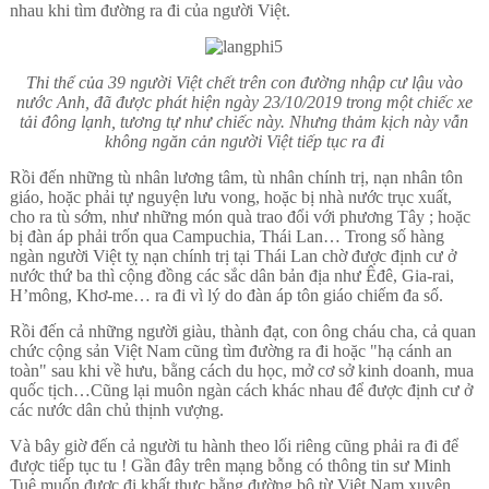
nhau khi tìm đường ra đi của người Việt.
Thi thể của 39 người Việt chết trên con đường nhập cư lậu vào
nước Anh, đã được phát hiện ngày 23/10/2019 trong một chiếc xe
tải đông lạnh, tương tự như chiếc này. Nhưng thảm kịch này vẫn
không ngăn cản người Việt tiếp tục ra đi
Rồi đến những tù nhân lương tâm, tù nhân chính trị, nạn nhân tôn
giáo, hoặc phải tự nguyện lưu vong, hoặc bị nhà nước trục xuất,
cho ra tù sớm, như những món quà trao đổi với phương Tây ; hoặc
bị đàn áp phải trốn qua Campuchia, Thái Lan… Trong số hàng
ngàn người Việt tỵ nạn chính trị tại Thái Lan chờ được định cư ở
nước thứ ba thì cộng đồng các sắc dân bản địa như Êđê, Gia-rai,
H’mông, Khơ-me… ra đi vì lý do đàn áp tôn giáo chiếm đa số.
Rồi đến cả những người giàu, thành đạt, con ông cháu cha, cả quan
chức cộng sản Việt Nam cũng tìm đường ra đi hoặc "hạ cánh an
toàn" sau khi về hưu, bằng cách du học, mở cơ sở kinh doanh, mua
quốc tịch…Cũng lại muôn ngàn cách khác nhau để được định cư ở
các nước dân chủ thịnh vượng.
Và bây giờ đến cả người tu hành theo lối riêng cũng phải ra đi để
được tiếp tục tu ! Gần đây trên mạng bỗng có thông tin sư Minh
Tuệ muốn được đi khất thực bằng đường bộ từ Việt Nam xuyên