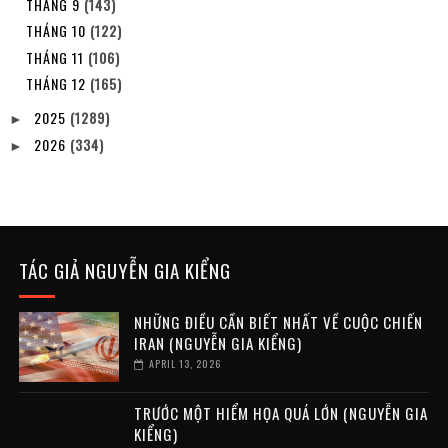
THÁNG 9
(143)
THÁNG 10
(122)
THÁNG 11
(106)
THÁNG 12
(165)
2025
(1289)
►
2026
(334)
►
TÁC GIẢ NGUYỄN GIA KIỂNG
NHỮNG ĐIỀU CẦN BIẾT NHẤT VỀ CUỘC CHIẾN
IRAN (NGUYỄN GIA KIỂNG)
APRIL 13, 2026
TRƯỚC MỘT HIỂM HỌA QUÁ LỚN (NGUYỄN GIA
KIỂNG)