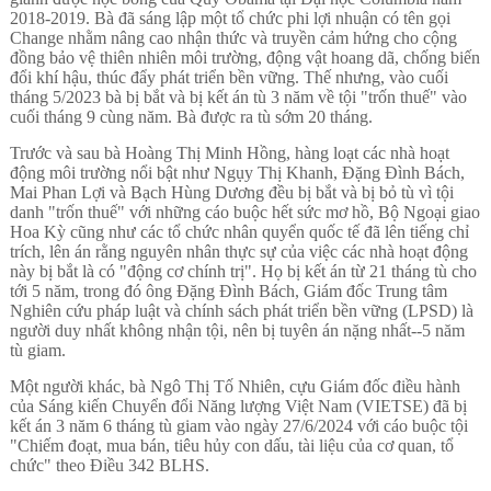
2018-2019. Bà đã sáng lập một tổ chức phi lợi nhuận có tên gọi
Change nhằm nâng cao nhận thức và truyền cảm hứng cho cộng
đồng bảo vệ thiên nhiên môi trường, động vật hoang dã, chống biến
đổi khí hậu, thúc đẩy phát triển bền vững. Thế nhưng, vào cuối
tháng 5/2023 bà bị bắt và bị kết án tù 3 năm về tội "trốn thuế" vào
cuối tháng 9 cùng năm. Bà được ra tù sớm 20 tháng.
Trước và sau bà Hoàng Thị Minh Hồng, hàng loạt các nhà hoạt
động môi trường nổi bật như Ngụy Thị Khanh, Đặng Đình Bách,
Mai Phan Lợi và Bạch Hùng Dương đều bị bắt và bị bỏ tù vì tội
danh "trốn thuế" với những cáo buộc hết sức mơ hồ, Bộ Ngoại giao
Hoa Kỳ cũng như các tổ chức nhân quyển quốc tế đã lên tiếng chỉ
trích, lên án rằng nguyên nhân thực sự của việc các nhà hoạt động
này bị bắt là có "động cơ chính trị". Họ bị kết án từ 21 tháng tù cho
tới 5 năm, trong đó ông Đặng Đình Bách, Giám đốc Trung tâm
Nghiên cứu pháp luật và chính sách phát triển bền vững (LPSD) là
người duy nhất không nhận tội, nên bị tuyên án nặng nhất--5 năm
tù giam.
Một người khác, bà Ngô Thị Tố Nhiên, cựu Giám đốc điều hành
của Sáng kiến Chuyển đổi Năng lượng Việt Nam (VIETSE) đã bị
kết án 3 năm 6 tháng tù giam vào ngày 27/6/2024 với cáo buộc tội
"Chiếm đoạt, mua bán, tiêu hủy con dấu, tài liệu của cơ quan, tổ
chức" theo Điều 342 BLHS.