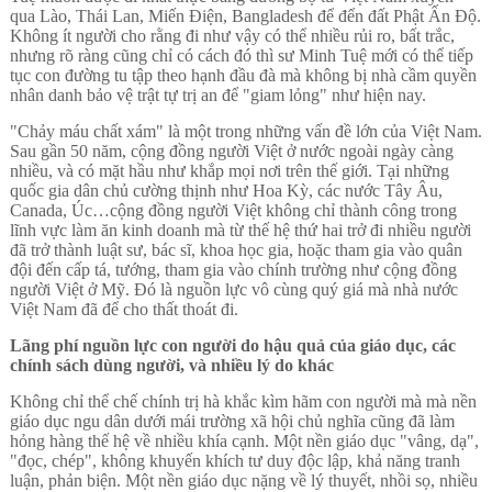
qua Lào, Thái Lan, Miến Điện, Bangladesh để đển đất Phật Ấn Độ.
Không ít người cho rằng đi như vậy có thể nhiều rủi ro, bất trắc,
nhưng rõ ràng cũng chỉ có cách đó thì sư Minh Tuệ mới có thể tiếp
tục con đường tu tập theo hạnh đầu đà mà không bị nhà cầm quyền
nhân danh bảo vệ trật tự trị an để "giam lỏng" như hiện nay.
"Chảy máu chất xám" là một trong những vấn đề lớn của Việt Nam.
Sau gần 50 năm, cộng đồng người Việt ở nước ngoài ngày càng
nhiều, và có mặt hầu như khắp mọi nơi trên thế giới. Tại những
quốc gia dân chủ cường thịnh như Hoa Kỳ, các nước Tây Âu,
Canada, Úc…cộng đồng người Việt không chỉ thành công trong
lĩnh vực làm ăn kinh doanh mà từ thế hệ thứ hai trở đi nhiều người
đã trở thành luật sư, bác sĩ, khoa học gia, hoặc tham gia vào quân
đội đến cấp tá, tướng, tham gia vào chính trường như cộng đồng
người Việt ở Mỹ. Đó là nguồn lực vô cùng quý giá mà nhà nước
Việt Nam đã để cho thất thoát đi.
Lãng phí nguồn lực con người do hậu quả của giáo dục, các
chính sách dùng người, và nhiều lý do khác
Không chỉ thể chế chính trị hà khắc kìm hãm con người mà mà nền
giáo dục ngu dân dưới mái trường xã hội chủ nghĩa cũng đã làm
hỏng hàng thế hệ về nhiều khía cạnh. Một nền giáo dục "vâng, dạ",
"đọc, chép", không khuyến khích tư duy độc lập, khả năng tranh
luận, phản biện. Một nền giáo dục nặng về lý thuyết, nhồi sọ, nhiều