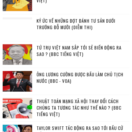
VIỆT)
KÝ ỨC VỀ NHỮNG ĐỢT ĐÁNH TƯ SẢN DƯỚI
TRƯỚNG ĐỖ MƯỜI (DIỄM THI)
TỨ TRỤ VIỆT NAM SẮP TỚI SẼ BIẾN ĐỘNG RA
SAO ? (BBC TIẾNG VIỆT)
ÔNG LƯƠNG CƯỜNG ĐƯỢC BẦU LÀM CHỦ TỊCH
NƯỚC (BBC - VOA)
THUẬT TOÁN MẠNG XÃ HỘI THAY ĐỔI CÁCH
CHÚNG TA TƯƠNG TÁC NHƯ THẾ NÀO ? (BBC
TIẾNG VIỆT)
TAYLOR SWIFT TÁC ĐỘNG RA SAO TỚI BẦU CỬ