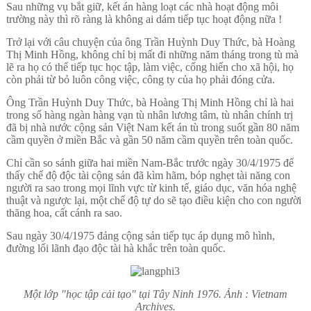
Sau những vụ bắt giữ, kết án hàng loạt các nhà hoạt động môi
trường này thì rõ ràng là không ai dám tiếp tục hoạt động nữa !
Trở lại với câu chuyện của ông Trần Huỳnh Duy Thức, bà Hoàng
Thị Minh Hồng, không chỉ bị mất đi những năm tháng trong tù mà
lẽ ra họ có thể tiếp tục học tập, làm việc, cống hiến cho xã hội, họ
còn phải từ bỏ luôn công việc, công ty của họ phải đóng cửa.
Ông Trần Huỳnh Duy Thức, bà Hoàng Thị Minh Hồng chỉ là hai
trong số hàng ngàn hàng vạn tù nhân lương tâm, tù nhân chính trị
đã bị nhà nước cộng sản Việt Nam kết án tù trong suốt gần 80 năm
cầm quyền ở miền Bắc và gần 50 năm cầm quyền trên toàn quốc.
Chỉ cần so sánh giữa hai miền Nam-Bắc trước ngày 30/4/1975 để
thấy chế độ độc tài cộng sản đã kìm hãm, bóp nghẹt tài năng con
người ra sao trong mọi lĩnh vực từ kinh tế, giáo dục, văn hóa nghệ
thuật và ngược lại, một chế độ tự do sẽ tạo điều kiện cho con người
thăng hoa, cất cánh ra sao.
Sau ngày 30/4/1975 đảng cộng sản tiếp tục áp dụng mô hình,
đường lối lãnh đạo độc tài hà khắc trên toàn quốc.
Một lớp "học tập cải tạo" tại Tây Ninh 1976. Ảnh : Vietnam
Archives.