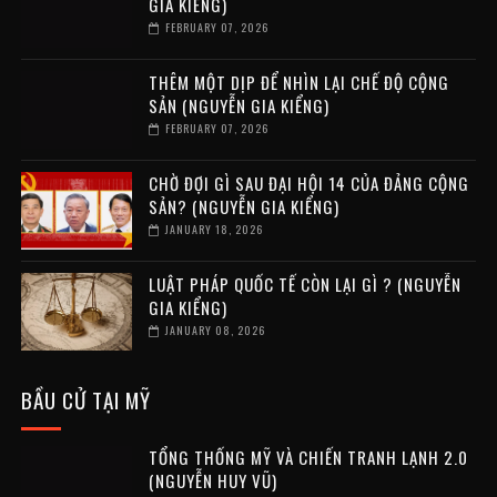
GIA KIỂNG)
FEBRUARY 07, 2026
THÊM MỘT DỊP ĐỂ NHÌN LẠI CHẾ ĐỘ CỘNG
SẢN (NGUYỄN GIA KIỂNG)
FEBRUARY 07, 2026
CHỜ ĐỢI GÌ SAU ĐẠI HỘI 14 CỦA ĐẢNG CỘNG
SẢN? (NGUYỄN GIA KIỂNG)
JANUARY 18, 2026
LUẬT PHÁP QUỐC TẾ CÒN LẠI GÌ ? (NGUYỄN
GIA KIỂNG)
JANUARY 08, 2026
BẦU CỬ TẠI MỸ
TỔNG THỐNG MỸ VÀ CHIẾN TRANH LẠNH 2.0
(NGUYỄN HUY VŨ)