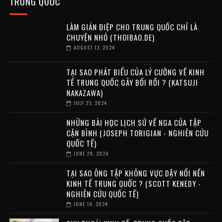
TRUNG QUỐC
LÀM GIÁN ĐIỆP CHO TRUNG QUỐC CHỈ LÀ
CHUYỆN NHỎ (THOIBAO.DE)
AUGUST 13, 2024
TẠI SAO PHÁT BIỂU CỦA LÝ CƯỜNG VỀ KINH
TẾ TRUNG QUỐC GÂY BỐI RỐI ? (KATSUJI
NAKAZAWA)
JULY 23, 2024
NHỮNG BÀI HỌC LỊCH SỬ VỀ NGA CỦA TẬP
CẬN BÌNH (JOSEPH TORIGIAN - NGHIÊN CỨU
QUỐC TẾ)
JUNE 29, 2024
TẠI SAO ÔNG TẬP KHÔNG VỰC DẬY NỔI NỀN
KINH TẾ TRUNG QUỐC ? (SCOTT KENEDY -
NGHIÊN CỨU QUỐC TẾ)
JUNE 10, 2024