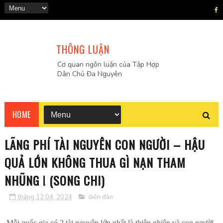
THÔNG LUẬN
Cơ quan ngôn luận của Tập Hợp
Dân Chủ Đa Nguyên
HOME
LÃNG PHÍ TÀI NGUYÊN CON NGƯỜI – HẬU
QUẢ LỚN KHÔNG THUA GÌ NẠN THAM
NHŨNG ! (SONG CHI)
tháng 12 04, 2024
diễn đàn
Mỗi quốc gia có 2 tài nguyên lớn nhất là thiên nhiên và con người.