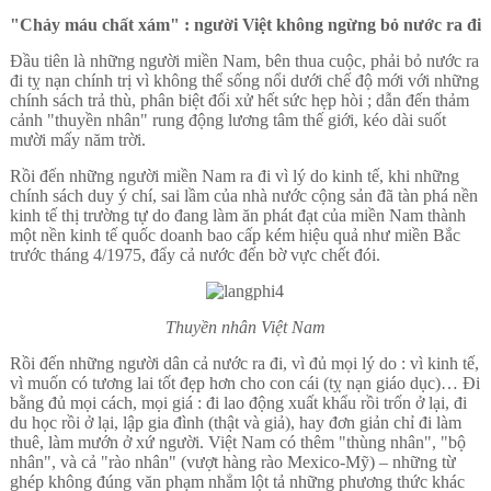
"Chảy máu chất xám" : người Việt không ngừng bỏ nước ra đi
Đầu tiên là những người miền Nam, bên thua cuộc, phải bỏ nước ra
đi tỵ nạn chính trị vì không thể sống nổi dưới chế độ mới với những
chính sách trả thù, phân biệt đối xử hết sức hẹp hòi ; dẫn đến thảm
cảnh "thuyền nhân" rung động lương tâm thế giới, kéo dài suốt
mười mấy năm trời.
Rồi đến những người miền Nam ra đi vì lý do kinh tế, khi những
chính sách duy ý chí, sai lầm của nhà nước cộng sản đã tàn phá nền
kinh tế thị trường tự do đang làm ăn phát đạt của miền Nam thành
một nền kinh tế quốc doanh bao cấp kém hiệu quả như miền Bắc
trước tháng 4/1975, đẩy cả nước đến bờ vực chết đói.
Thuyền nhân Việt Nam
Rồi đến những người dân cả nước ra đi, vì đủ mọi lý do : vì kinh tế,
vì muốn có tương lai tốt đẹp hơn cho con cái (tỵ nạn giáo dục)… Đi
bằng đủ mọi cách, mọi giá : đi lao động xuất khẩu rồi trốn ở lại, đi
du học rồi ở lại, lập gia đình (thật và giả), hay đơn giản chỉ đi làm
thuê, làm mướn ở xứ người. Việt Nam có thêm "thùng nhân", "bộ
nhân", và cả "rào nhân" (vượt hàng rào Mexico-Mỹ) – những từ
ghép không đúng văn phạm nhẳm lột tả những phương thức khác