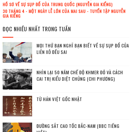
HỒ SƠ VỀ SỰ SỤP ĐỔ CỦA TRUNG QUỐC (NGUYỄN GIA KIỂNG)
30 THÁNG 4 - MỘT NGÀY LỄ LỚN CỦA MAI SAU - TUYỂN TẬP NGUYỄN
GIA KIỂNG
ĐỌC NHIỀU NHẤT TRONG TUẦN
MỌI THỨ BẠN NGHĨ BẠN BIẾT VỀ SỰ SỤP ĐỔ CỦA
LIÊN XÔ ĐỀU SAI
NHÌN LẠI 50 NĂM CHẾ ĐỘ KHMER ĐỎ VÀ CÁCH
CAI TRỊ KIỂU DIỆT CHỦNG (CHI PHƯƠNG)
TỪ HÁN VIỆT GỐC NHẬT
ĐƯỜNG SẮT CAO TỐC BẮC-NAM (BBC TIẾNG