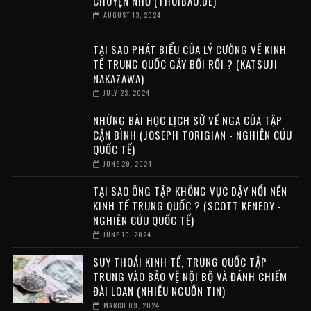
CHUYỆN NHỎ (THOIBAO.DE)
AUGUST 13, 2024
TẠI SAO PHÁT BIỂU CỦA LÝ CƯỜNG VỀ KINH
TẾ TRUNG QUỐC GÂY BỐI RỐI ? (KATSUJI
NAKAZAWA)
JULY 23, 2024
NHỮNG BÀI HỌC LỊCH SỬ VỀ NGA CỦA TẬP
CẬN BÌNH (JOSEPH TORIGIAN - NGHIÊN CỨU
QUỐC TẾ)
JUNE 29, 2024
TẠI SAO ÔNG TẬP KHÔNG VỰC DẬY NỔI NỀN
KINH TẾ TRUNG QUỐC ? (SCOTT KENEDY -
NGHIÊN CỨU QUỐC TẾ)
JUNE 10, 2024
SUY THOÁI KINH TẾ, TRUNG QUỐC TẬP
TRUNG VÀO BẢO VỆ NỘI BỘ VÀ ĐÁNH CHIẾM
ĐÀI LOAN (NHIỀU NGUỒN TIN)
MARCH 09, 2024