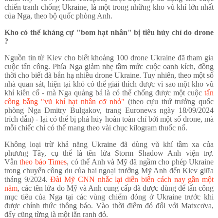
chiến tranh chống Ukraine, là một trong những kho vũ khí lớn nhất
của Nga, theo bộ quốc phòng Anh.
Kho có thể kháng cự "bom hạt nhân" bị tiêu hủy chỉ do drone
?
Nguồn tin từ Kiev cho biết khoảng 100 drone Ukraine đã tham gia
cuộc tấn công. Phía Nga giảm nhẹ tầm mức cuộc oanh kích, đồng
thời cho biết đã bắn hạ nhiều drone Ukraine. Tuy nhiên, theo một số
nhà quan sát, hiện tại khó có thể giải thích được vì sao một kho vũ
khí kiên cố - mà Nga quảng bá là có thể chống được một cuộc
tấn
công bằng "vũ khí hạt nhân cỡ nhỏ"
(theo cựu thứ trưởng quốc
phòng Nga Dmitry Bulgakov, trang Euronews ngày 18/09/2024
trích dẫn) - lại có thể bị phá hủy hoàn toàn chỉ bởi một số drone, mà
mỗi chiếc chỉ có thể mang theo vài chục kilogram thuốc nổ.
Không loại trừ khả năng Ukraine đã dùng vũ khí tầm xa của
phương Tây, cụ thể là tên lửa Storm Shadow Anh viện trợ.
Vẫn
theo báo Times
, có thể Anh và Mỹ đã ngầm cho phép Ukraine
trong chuyến công du của hai ngoại trưởng Mỹ Anh đến Kiev giữa
tháng 9/2024.
Đài Mỹ CNN nhắc lại diễn biến cách nay gần một
năm
, các tên lửa do Mỹ và Anh cung cấp đã được dùng để tấn công
mục tiêu của Nga tại các vùng chiếm đóng ở Ukraine trước khi
được chính thức thông báo. Vào thời điểm đó đối với Matxcơva,
đấy cũng từng là một lằn ranh đỏ.