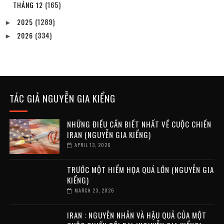
THÁNG 12
(165)
2025
(1289)
►
2026
(334)
►
TÁC GIẢ NGUYỄN GIA KIỂNG
NHỮNG ĐIỀU CẦN BIẾT NHẤT VỀ CUỘC CHIẾN
IRAN (NGUYỄN GIA KIỂNG)
APRIL 13, 2026
TRƯỚC MỘT HIỂM HỌA QUÁ LỚN (NGUYỄN GIA
KIỂNG)
MARCH 23, 2026
IRAN : NGUYÊN NHÂN VÀ HẬU QUẢ CỦA MỘT