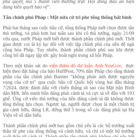
phủ quyết, mà 5 thành viên thường trực Hội đồng Bảo an hiện
đang kiên quyết bảo vệ".
Tân chính phủ Pháp : Một nửa cử tri phe tổng thống bất bình
Phải hai tháng sau cuộc bầu cử, tổng thống Pháp mới chọn được tân
thủ tướng, và phải hơn hai tuần sau khi có thủ tướng, ngày 21/09
vừa qua, nước Pháp mới biết được thành phần chính phủ mới. Thời
gian được coi là kỷ lục đối với việc lập chính phủ của nền đệ ngũ
cộng hòa Pháp. Tuy nhiên, thành phần chính phủ sau khi được
công bố đã ngay lập tức gây hoài nghi trong xã hội Pháp.
Theo một khảo sát do
viện thăm dò dư luận Anh YouGov,
thực
hiện theo đặt hàng của báo HuffPost, 70% dân Pháp cho rằng thành
phần của tân chính phủ Barnier "không phản ánh được nguyện
vọng của cử tri" qua cuộc bầu cử Quốc hội vòng hai đầu tháng
7/2024, được đánh dấu với chiến thắng sít sao của Mặt trận Bình
dân Mới, liên minh bốn đảng phái cánh tả và cực tả về đầu với 193
ghế. Ứng cử viên thủ tướng của liên đảng cánh tả đã không được
tổng thống lựa chọn. Ngược lại, người được chọn là một chính trị
gia cánh hữu, đảng LR, đứng thứ 5 trong số các đảng phái tại Hạ
Viện về số dân biểu.
Thành phần chính phủ mới bao gồm chủ yếu là các bộ trưởng xuất
thân từ phe của tổng thống và cánh hữu, và chỉ có một bộ trưởng
xuất thân từ cánh tả. Thành phần tân chính phủ không chỉ gây bất