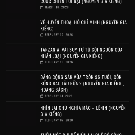
CUỘC CHIẾN TỒI BẠI (NGUYỄN GIA KIỂNG)
MARCH 10, 2026
VỀ HUYỀN THOẠI HỒ CHÍ MINH (NGUYỄN GIA
KIỂNG)
FEBRUARY 19, 2026
TANZANIA, VÀI SUY TƯ TỪ CỘI NGUỒN CỦA
NHÂN LOẠI (NGUYỄN GIA KIỂNG)
FEBRUARY 19, 2026
ĐẢNG CỘNG SẢN VỪA TRÒN 96 TUỔI, CÒN
SỐNG BAO LÂU NỮA ? (NGUYỄN GIA KIỂNG ,
HOÀNG BÁCH)
FEBRUARY 14, 2026
NHÌN LẠI CHỦ NGHĨA MÁC – LÊNIN (NGUYỄN
GIA KIỂNG)
FEBRUARY 07, 2026