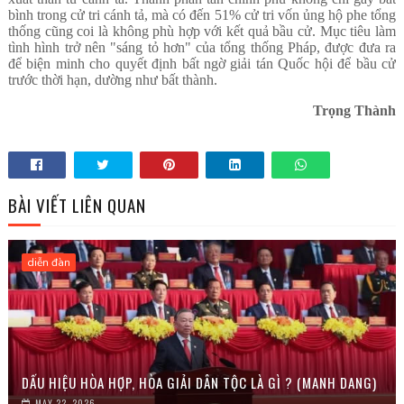
bình trong cử tri cánh tả, mà có đến 51% cử tri vốn ủng hộ phe tổng
thống cũng coi là không phù hợp với kết quả bầu cử. Mục tiêu làm
tình hình trở nên "sáng tỏ hơn" của tổng thống Pháp, được đưa ra
để biện minh cho quyết định bất ngờ giải tán Quốc hội để bầu cử
trước thời hạn, dường như bất thành.
Trọng Thành
BÀI VIẾT LIÊN QUAN
diễn đàn
DẤU HIỆU HÒA HỢP, HÒA GIẢI DÂN TỘC LÀ GÌ ? (MANH DANG)
MAY 22, 2026