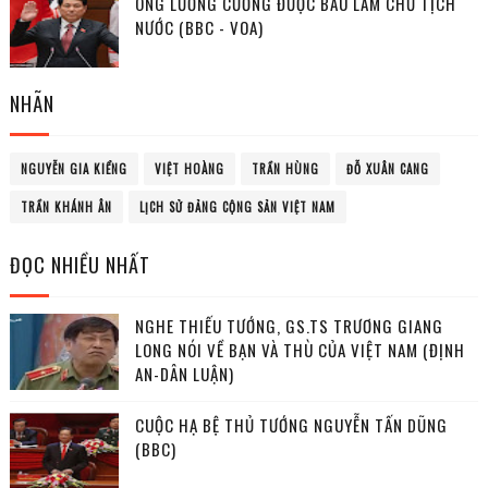
ÔNG LƯƠNG CƯỜNG ĐƯỢC BẦU LÀM CHỦ TỊCH
NƯỚC (BBC - VOA)
NHÃN
NGUYỄN GIA KIỂNG
VIỆT HOÀNG
TRẦN HÙNG
ĐỖ XUÂN CANG
TRẦN KHÁNH ÂN
LỊCH SỬ ĐẢNG CỘNG SẢN VIỆT NAM
ĐỌC NHIỀU NHẤT
NGHE THIẾU TƯỚNG, GS.TS TRƯƠNG GIANG
LONG NÓI VỀ BẠN VÀ THÙ CỦA VIỆT NAM (ĐỊNH
AN-DÂN LUẬN)
CUỘC HẠ BỆ THỦ TƯỚNG NGUYỄN TẤN DŨNG
(BBC)