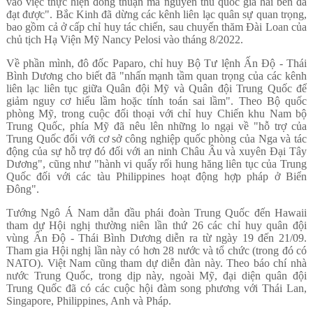
vào việc thực hiện đồng thuận mà nguyên thủ quốc gia hai bên đã
đạt được". Bắc Kinh đã dừng các kênh liên lạc quân sự quan trọng,
bao gồm cả ở cấp chỉ huy tác chiến, sau chuyến thăm Đài Loan của
chủ tịch Hạ Viện Mỹ Nancy Pelosi vào tháng 8/2022.
Về phần mình, đô đốc Paparo, chỉ huy Bộ Tư lệnh Ấn Độ - Thái
Bình Dương cho biết đã "nhấn mạnh tầm quan trọng của các kênh
liên lạc liên tục giữa Quân đội Mỹ và Quân đội Trung Quốc để
giảm nguy cơ hiểu lầm hoặc tính toán sai lầm". Theo Bộ quốc
phòng Mỹ, trong cuộc đối thoại với chỉ huy Chiến khu Nam bộ
Trung Quốc, phía Mỹ đã nêu lên những lo ngại về "hỗ trợ của
Trung Quốc đối với cơ sở công nghiệp quốc phòng của Nga và tác
động của sự hỗ trợ đó đối với an ninh Châu Âu và xuyên Đại Tây
Dương", cũng như "hành vi quấy rối hung hăng liên tục của Trung
Quốc đối với các tàu Philippines hoạt động hợp pháp ở Biển
Đông".
Tướng Ngô Á Nam dẫn đầu phái đoàn Trung Quốc đến Hawaii
tham dự Hội nghị thường niên lần thứ 26 các chỉ huy quân đội
vùng Ấn Độ - Thái Bình Dương diễn ra từ ngày 19 đến 21/09.
Tham gia Hội nghị lần này có hơn 28 nước và tổ chức (trong đó có
NATO). Việt Nam cũng tham dự diễn đàn này. Theo báo chí nhà
nước Trung Quốc, trong dịp này, ngoài Mỹ, đại diện quân đội
Trung Quốc đã có các cuộc hội đàm song phương với Thái Lan,
Singapore, Philippines, Anh và Pháp.