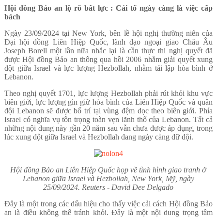
Hội đồng Bảo an lộ rõ bất lực : Cải tổ ngày càng là việc cấp
bách
Ngày 23/09/2024 tại New York, bên lề hội nghị thường niên của
Đại hội đồng Liên Hiệp Quốc, lãnh đạo ngoại giao Châu Âu
Joseph Borell một lần nữa nhắc lại là cần thực thi nghị quyết đã
được Hội đồng Bảo an thông qua hồi 2006 nhằm giải quyết xung
đột giữa Israel và lực lượng Hezbollah, nhằm tái lập hòa bình ở
Lebanon.
Theo nghị quyết 1701, lực lượng Hezbollah phải rút khỏi khu vực
biên giới
,
lực lượng gìn giữ hòa bình của Liên Hiệp Quốc và quân
đội Lebanon sẽ được bố trí tại vùng đệm dọc theo biên giới. Phía
Israel có nghĩa vụ tôn trọng toàn vẹn lãnh thổ của Lebanon. Tất cả
những nội dung này gần 20 năm sau vẫn chưa được áp dụng, trong
lúc xung đột giữa Israel và Hezbollah đang ngày càng dữ dội.
Hội đồng Bảo an Liên Hiệp Quốc họp về tình hình giao tranh ở
Lebanon giữa Israel và Hezbollah, New York, Mỹ, ngày
25/09/2024. Reuters - David Dee Delgado
Đây là một trong các dấu hiệu cho thấy việc cải cách Hội đồng Bảo
an là điều không thể tránh khỏi. Đây là một nội dung trọng tâm