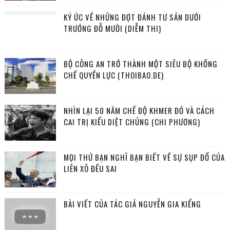
KÝ ỨC VỀ NHỮNG ĐỢT ĐÁNH TƯ SẢN DƯỚI
TRƯỚNG ĐỖ MƯỜI (DIỄM THI)
BỘ CÔNG AN TRỞ THÀNH MỘT SIÊU BỘ KHỐNG
CHẾ QUYỀN LỰC (THOIBAO.DE)
NHÌN LẠI 50 NĂM CHẾ ĐỘ KHMER ĐỎ VÀ CÁCH
CAI TRỊ KIỂU DIỆT CHỦNG (CHI PHƯƠNG)
MỌI THỨ BẠN NGHĨ BẠN BIẾT VỀ SỰ SỤP ĐỔ CỦA
LIÊN XÔ ĐỀU SAI
BÀI VIẾT CỦA TÁC GIẢ NGUYỄN GIA KIỂNG