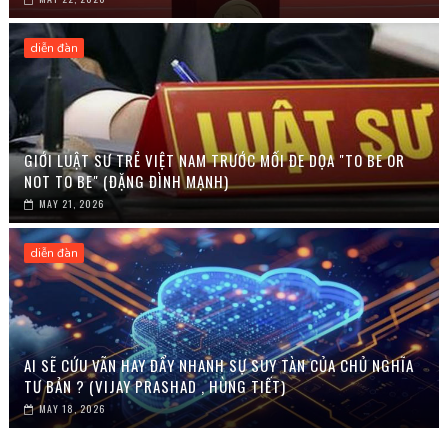
diễn đàn
GIỚI LUẬT SƯ TRẺ VIỆT NAM TRƯỚC MỐI ĐE DỌA "TO BE OR
NOT TO BE" (ĐẶNG ĐÌNH MẠNH)
MAY 21, 2026
diễn đàn
AI SẼ CỨU VÃN HAY ĐẨY NHANH SỰ SUY TÀN CỦA CHỦ NGHĨA
TƯ BẢN ? (VIJAY PRASHAD , HÙNG TIẾT)
MAY 18, 2026