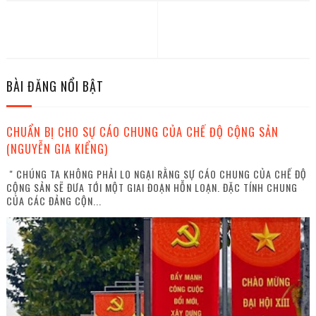
BÀI ĐĂNG NỔI BẬT
CHUẨN BỊ CHO SỰ CÁO CHUNG CỦA CHẾ ĐỘ CỘNG SẢN
(NGUYỄN GIA KIỂNG)
" CHÚNG TA KHÔNG PHẢI LO NGẠI RẰNG SỰ CÁO CHUNG CỦA CHẾ ĐỘ
CỘNG SẢN SẼ ĐƯA TỚI MỘT GIAI ĐOẠN HỖN LOẠN. ĐẶC TÍNH CHUNG
CỦA CÁC ĐẢNG CỘN...