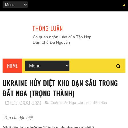
THÔNG LUẬN
Cơ quan ngôn luận của Tập Hợp
Dân Chủ Đa Nguyên
HOME
UKRAINE HỦY DIỆT KHO ĐẠN SÂU TRONG
ĐẤT NGA (TRỌNG THÀNH)
tháng 10 01, 2024
Cuộc chiến Nga-Ukraine
,
diễn đàn
Tạp chí đặc biệt
Nhờ tên lửa phương Tây hay do drone tự chế ?