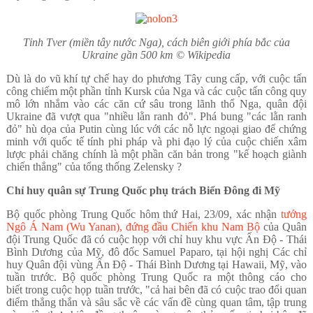
Tỉnh Tver (miền tây nước Nga), cách biên giới phía bắc của
Ukraine gần 500 km © Wikipedia
Dù là do vũ khí tự chế hay do phương Tây cung cấp, với cuộc tấn
công chiếm một phần tỉnh Kursk của Nga và các cuộc tấn công quy
mô lớn nhắm vào các căn cứ sâu trong lãnh thổ Nga, quân đội
Ukraine đã vượt qua "nhiều lằn ranh đỏ". Phá bung "các lằn ranh
đỏ" hù dọa của Putin cùng lúc với các nỗ lực ngoại giao để chứng
minh với quốc tế tính phi pháp và phi đạo lý của cuộc chiến xâm
lược phải chăng chính là một phần căn bản trong "kế hoạch giành
chiến thắng" của tổng thống Zelensky ?
Chỉ huy quân sự Trung Quốc phụ trách Biển Đông đi Mỹ
Bộ quốc phòng Trung Quốc hôm thứ Hai, 23/09, xác nhận
tướng
Ngô Á Nam (Wu Yanan), đứng đầu Chiến khu Nam Bộ
của Quân
đội Trung Quốc đã có cuộc họp với chỉ huy khu vực Ấn Độ - Thái
Bình Dương của Mỹ, đô đốc Samuel Paparo, tại hội nghị Các chỉ
huy Quân đội vùng Ấn Độ - Thái Bình Dương tại Hawaii, Mỹ, vào
tuần trước. Bộ quốc phòng Trung Quốc ra một thông cáo cho
biết trong cuộc họp tuần trước, "cả hai bên đã có cuộc trao đổi quan
điểm thẳng thắn và sâu sắc về các vấn đề cùng quan tâm, tập trung