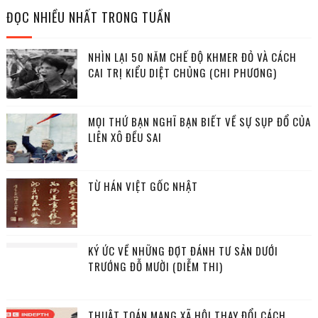
ĐỌC NHIỀU NHẤT TRONG TUẦN
NHÌN LẠI 50 NĂM CHẾ ĐỘ KHMER ĐỎ VÀ CÁCH
CAI TRỊ KIỂU DIỆT CHỦNG (CHI PHƯƠNG)
MỌI THỨ BẠN NGHĨ BẠN BIẾT VỀ SỰ SỤP ĐỔ CỦA
LIÊN XÔ ĐỀU SAI
TỪ HÁN VIỆT GỐC NHẬT
KÝ ỨC VỀ NHỮNG ĐỢT ĐÁNH TƯ SẢN DƯỚI
TRƯỚNG ĐỖ MƯỜI (DIỄM THI)
THUẬT TOÁN MẠNG XÃ HỘI THAY ĐỔI CÁCH