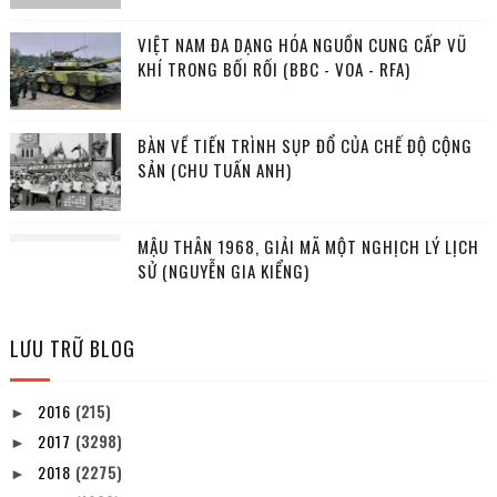
VIỆT NAM ĐA DẠNG HÓA NGUỒN CUNG CẤP VŨ
KHÍ TRONG BỐI RỐI (BBC - VOA - RFA)
BÀN VỀ TIẾN TRÌNH SỤP ĐỔ CỦA CHẾ ĐỘ CỘNG
SẢN (CHU TUẤN ANH)
MẬU THÂN 1968, GIẢI MÃ MỘT NGHỊCH LÝ LỊCH
SỬ (NGUYỄN GIA KIỂNG)
LƯU TRỮ BLOG
2016
(215)
►
2017
(3298)
►
2018
(2275)
►