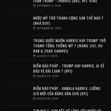
LUẬN TRUMP – HARRIS (BBC, RFI, VOA)
SEPTEMBER 12, 2024
NƯỚC MỸ TRỞ THÀNH CỘNG SẢN THẾ NÀO ?
(NHÃ DUY)
SEPTEMBER 07, 2024
TRUNG QUỐC MUỐN HARRIS HAY TRUMP TRỞ
THÀNH TỔNG THỐNG MỸ ? (WANG JISI, HU
RAN & ZHAO JIANWEI)
AUGUST 11, 2024
ĐIỂM BÁO PHÁP - TRUMP HAY HARRIS, AI SẼ
BẢO VỆ ĐÀI LOAN ? (RFI)
AUGUST 09, 2024
ĐIỂM BÁO PHÁP - KAMALA HARRIS, LUỒNG
GIÓ MỚI CỦA ĐẢNG DÂN CHỦ (RFI)
AUGUST 08, 2024
TIM WALZ, CAM KẾT VỀ LÒNG YÊU NƯỚC VÀ