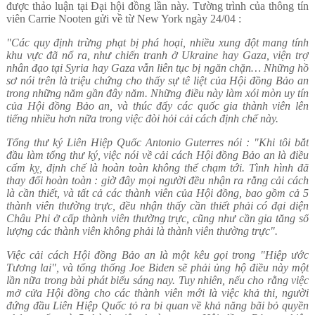
được thảo luận tại Đại hội đồng lần này. Tường trình của thông tín
viên Carrie Nooten gửi về từ New York ngày 24/04 :
"Các quy định trừng phạt bị phá hoại, nhiều xung đột mang tính
khu vực đã nổ ra, như chiến tranh ở Ukraine hay Gaza, viện trợ
nhân đạo tại Syria hay Gaza vẫn liên tục bị ngăn chặn… Những hồ
sơ nói trên là triệu chứng cho thấy sự tê liệt của Hội đồng Bảo an
trong những năm gần đây năm. Những điều này làm xói mòn uy tín
của Hội đồng Bảo an, và thúc đẩy các quốc gia thành viên lên
tiếng nhiều hơn nữa trong việc đòi hỏi cải cách định chế này.
Tổng thư ký Liên Hiệp Quốc Antonio Guterres nói : "Khi tôi bắt
đầu làm tổng thư ký, việc nói về cải cách Hội đồng Bảo an là điều
cấm kỵ, định chế là hoàn toàn không thể chạm tới. Tình hình đã
thay đổi hoàn toàn : giờ đây mọi người đều nhận ra rằng cải cách
là cần thiết, và tất cả các thành viên của Hội đồng, bao gồm cả 5
thành viên thường trực, đều nhận thấy cần thiết phải có đại diện
Châu Phi ở cấp thành viên thường trực, cũng như cần gia tăng số
lượng các thành viên không phải là thành viên thường trực".
Việc cải cách Hội đồng Bảo an là một kêu gọi trong "Hiệp ước
Tương lai", và tổng thống Joe Biden
sẽ phải ủng hộ điều này một
lần nữa trong bài phát biểu sáng nay. Tuy nhiên, nếu cho rằng việc
mở cửa Hội đồng cho các thành viên mới là việc khả thi, người
đứng đầu Liên Hiệp Quốc tỏ ra bi quan về khả năng bãi bỏ quyền