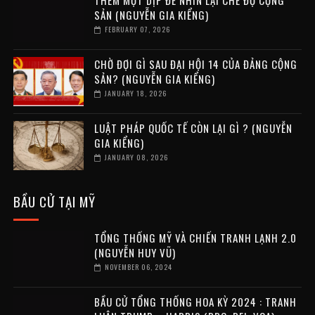
THÊM MỘT DỊP ĐỂ NHÌN LẠI CHẾ ĐỘ CỘNG
SẢN (NGUYỄN GIA KIỂNG)
FEBRUARY 07, 2026
CHỜ ĐỢI GÌ SAU ĐẠI HỘI 14 CỦA ĐẢNG CỘNG
SẢN? (NGUYỄN GIA KIỂNG)
JANUARY 18, 2026
LUẬT PHÁP QUỐC TẾ CÒN LẠI GÌ ? (NGUYỄN
GIA KIỂNG)
JANUARY 08, 2026
BẦU CỬ TẠI MỸ
TỔNG THỐNG MỸ VÀ CHIẾN TRANH LẠNH 2.0
(NGUYỄN HUY VŨ)
NOVEMBER 06, 2024
BẦU CỬ TỔNG THỐNG HOA KỲ 2024 : TRANH