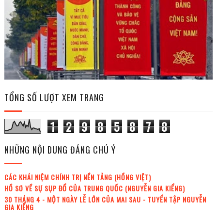
TỔNG SỐ LƯỢT XEM TRANG
1
2
9
8
5
8
7
8
NHỮNG NỘI DUNG ĐÁNG CHÚ Ý
CÁC KHÁI NIỆM CHÍNH TRỊ NỀN TẢNG (HỒNG VIỆT)
HỒ SƠ VỀ SỰ SỤP ĐỔ CỦA TRUNG QUỐC (NGUYỄN GIA KIỂNG)
30 THÁNG 4 - MỘT NGÀY LỄ LỚN CỦA MAI SAU - TUYỂN TẬP NGUYỄN
GIA KIỂNG