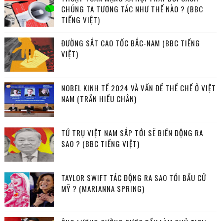
CHÚNG TA TƯƠNG TÁC NHƯ THẾ NÀO ? (BBC
TIẾNG VIỆT)
ĐƯỜNG SẮT CAO TỐC BẮC-NAM (BBC TIẾNG
VIỆT)
NOBEL KINH TẾ 2024 VÀ VẤN ĐỀ THỂ CHẾ Ở VIỆT
NAM (TRẦN HIẾU CHÂN)
TỨ TRỤ VIỆT NAM SẮP TỚI SẼ BIẾN ĐỘNG RA
SAO ? (BBC TIẾNG VIỆT)
TAYLOR SWIFT TÁC ĐỘNG RA SAO TỚI BẦU CỬ
MỸ ? (MARIANNA SPRING)