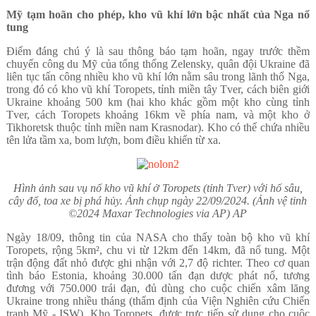
Mỹ tạm hoãn cho phép, kho vũ khí lớn bậc nhất của Nga nổ
tung
Điểm đáng chú ý là sau thông báo tạm hoãn, ngay trước thềm
chuyến công du Mỹ của tổng thống Zelensky, quân đội Ukraine đã
liên tục tấn công nhiều kho vũ khí lớn nằm sâu trong lãnh thổ Nga,
trong đó có kho vũ khí Toropets, tỉnh miền tây Tver, cách biên giới
Ukraine khoảng 500 km (hai kho khác gồm một kho cùng tỉnh
Tver, cách Toropets khoảng 16km về phía nam, và một kho ở
Tikhoretsk thuộc tỉnh miền nam Krasnodar). Kho có thể chứa nhiều
tên lửa tầm xa, bom lượn, bom điều khiển từ xa.
Hình ảnh sau vụ nổ kho vũ khí ở Toropets (tỉnh Tver) với hố sâu,
cây đổ, toa xe bị phá hủy. Ảnh chụp ngày 22/09/2024. (Ảnh vệ tinh
©2024 Maxar Technologies via AP) AP
Ngày 18/09, thông tin của NASA cho thấy toàn bộ kho vũ khí
Toropets, rộng 5km², chu vi từ 12km đến 14km, đã nổ tung. Một
trận động đất nhỏ được ghi nhận với 2,7 độ richter. Theo cơ quan
tình báo Estonia, khoảng 30.000 tấn đạn dược phát nổ, tương
đương với 750.000 trái đạn, đủ dùng cho cuộc chiến xâm lăng
Ukraine trong nhiều tháng (thẩm định của Viện Nghiên cứu Chiến
tranh Mỹ - ISW). Kho Toropets, được trực tiếp sử dụng cho cuộc