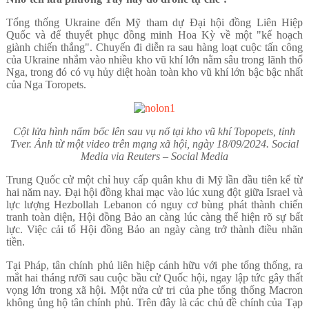
Tổng thống Ukraine đến Mỹ tham dự Đại hội đồng Liên Hiệp
Quốc và để thuyết phục đồng minh Hoa Kỳ về một "kế hoạch
giành chiến thắng". Chuyến đi diễn ra sau hàng loạt cuộc tấn công
của Ukraine nhắm vào nhiều kho vũ khí lớn nằm sâu trong lãnh thổ
Nga, trong đó có vụ hủy diệt hoàn toàn kho vũ khí lớn bậc bậc nhất
của Nga Toropets.
Cột lửa hình nấm bốc lên sau vụ nổ tại kho vũ khí Topopets, tỉnh
Tver.
Ảnh từ một video trên mạng xã hội, ngày 18/09/2024. Social
Media via Reuters – Social Media
Trung Quốc cử một chỉ huy cấp quân khu đi Mỹ lần đầu tiên kể từ
hai năm nay. Đại hội đồng khai mạc vào lúc xung đột giữa Israel và
lực lượng Hezbollah Lebanon có nguy cơ bùng phát thành chiến
tranh toàn diện, Hội đồng Bảo an càng lúc càng thể hiện rõ sự bất
lực. Việc cải tổ Hội đồng Bảo an ngày càng trở thành điều nhãn
tiền.
Tại Pháp, tân chính phủ liên hiệp cánh hữu với phe tổng thống, ra
mắt hai tháng rưỡi sau cuộc bầu cử Quốc hội, ngay lập tức gây thất
vọng lớn trong xã hội. Một nửa cử tri của phe tổng thống Macron
không ủng hộ tân chính phủ. Trên đây là các chủ đề chính của Tạp