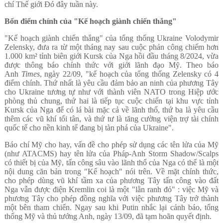
chí Thế giới Đó đây tuần này.
Bốn điểm chính của "Kế hoạch giành chiến thắng"
"Kế hoạch giành chiến thắng" của tổng thống Ukraine Volodymir
Zelensky, đưa ra từ một tháng nay sau cuộc phản công chiếm hơn
1.000 km² tỉnh biên giới Kursk của Nga hồi đầu tháng 8/2024, vừa
được thông báo chính thức với giới lãnh đạo Mỹ. Theo báo
Anh
Times
, ngày 22/09, "kế hoạch của tổng thống Zelensky có 4
điểm chính. Thứ nhất là yêu cầu đảm bảo an ninh của phương Tây
cho Ukraine tương tự như với thành viên NATO trong Hiệp ước
phòng thủ chung, thứ hai là tiếp tục cuộc chiến tại khu vực tỉnh
Kursk của Nga để có lá bài mặc cả về lãnh thổ, thứ ba là yêu cầu
thêm các vũ khí tối tân, và thứ tư là tăng cường viện trợ tài chính
quốc tế cho nền kinh tế đang bị tàn phá của Ukraine".
Báo chí Mỹ cho hay, vấn đề cho phép sử dụng các tên lửa của Mỹ
(như ATACMS) hay tên lửa của Pháp-Anh Storm Shadow/Scalps
có thiết bị của Mỹ, tấn công sâu vào lãnh thổ của Nga có thể là một
nội dung căn bản trong "Kế hoạch" nói trên. Về mặt chính thức,
cho phép dùng vũ khí tầm xa của phương Tây tấn công vào đất
Nga vẫn được điện Kremlin coi là một "lằn ranh đỏ" : việc Mỹ và
phương Tây cho phép đồng nghĩa với việc phương Tây trở thành
một bên tham chiến. Ngay sau khi Putin nhắc lại cảnh báo, tổng
thống Mỹ và thủ tướng Anh, ngày 13/09, đã tạm hoãn quyết định.