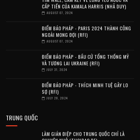
CẤP TIẾN CỦA KAMALA HARRIS (NHÃ DUY)
AUGUST 07, 2024
ĐIỂM BÁO PHÁP - PARIS 2024 THÀNH CÔNG
NGOÀI MONG ĐỢI (RFI)
AUGUST 07, 2024
ĐIỂM BÁO PHÁP - BẦU CỬ TỔNG THỐNG MỸ
VÀ TƯƠNG LAI UKRAINE (RFI)
JULY 31, 2024
ĐIỂM BÁO PHÁP - THÍCH MINH TUỆ GÂY LO
SỢ (RFI)
JULY 28, 2024
TRUNG QUỐC
LÀM GIÁN ĐIỆP CHO TRUNG QUỐC CHỈ LÀ