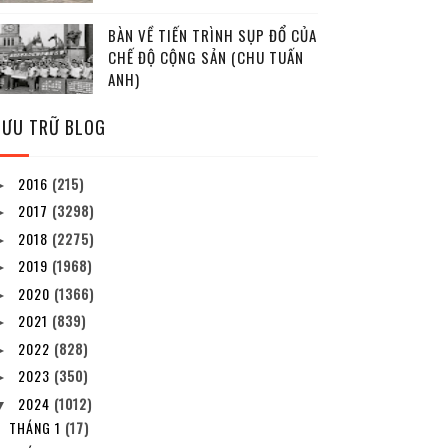
BÀN VỀ TIẾN TRÌNH SỤP ĐỔ CỦA
CHẾ ĐỘ CỘNG SẢN (CHU TUẤN
ANH)
LƯU TRỮ BLOG
2016
(215)
►
2017
(3298)
►
2018
(2275)
►
2019
(1968)
►
2020
(1366)
►
2021
(839)
►
2022
(828)
►
2023
(350)
►
2024
(1012)
▼
THÁNG 1
(17)