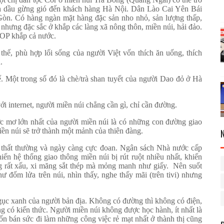
inh dầu gừng gió đến khách hàng Hà Nội. Dân Lào Cai Yên Bái
 Gòn. Có hàng ngàn mặt hàng đặc sản nho nhỏ, sản lượng thấp,
 nhưng đặc sắc ở khắp các làng xã nông thôn, miền núi, hải đảo.
COP khắp cả nước.
hế, phù hợp lối sống của người Việt vốn thích ăn uống, thích
.
 Một trong số đó là chè/trà shan tuyết của người Dao đỏ ở Hà
i internet, người miền núi chẳng cần gì, chỉ cần đường.
c mơ lớn nhất của người miền núi là có những con đường giao
iền núi sẽ trở thành một mảnh của thiên đàng.
t thất thường và ngày càng cực đoan. Ngân sách Nhà nước cấp
iến hệ thống giao thông miền núi bị rút ruột nhiều nhất, khiến
g rất xấu, xi măng sắt thép mà mỏng manh như giấy. Nên suốt
đốm lửa trên núi, nhìn thấy, nghe thấy mãi (trên tivi) nhưng
gục xanh của người bản địa. Không có đường thì không có điện,
g có kiến thức. Người miền núi không được học hành, ít nhất là
ốn bán sức đi làm những công việc rẻ mạt nhất ở thành thị cũng