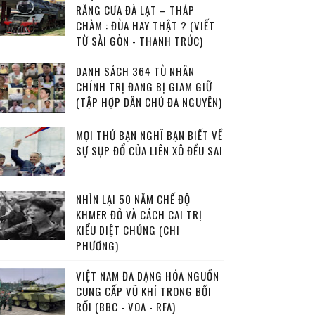
RĂNG CƯA ĐÀ LẠT – THÁP
CHÀM : ĐÙA HAY THẬT ? (VIẾT
TỪ SÀI GÒN - THANH TRÚC)
DANH SÁCH 364 TÙ NHÂN
CHÍNH TRỊ ĐANG BỊ GIAM GIỮ
(TẬP HỢP DÂN CHỦ ĐA NGUYÊN)
MỌI THỨ BẠN NGHĨ BẠN BIẾT VỀ
SỰ SỤP ĐỔ CỦA LIÊN XÔ ĐỀU SAI
NHÌN LẠI 50 NĂM CHẾ ĐỘ
KHMER ĐỎ VÀ CÁCH CAI TRỊ
KIỂU DIỆT CHỦNG (CHI
PHƯƠNG)
VIỆT NAM ĐA DẠNG HÓA NGUỒN
CUNG CẤP VŨ KHÍ TRONG BỐI
RỐI (BBC - VOA - RFA)