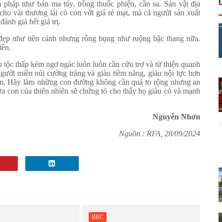
pháp như bán ma túy, trồng thuốc phiện, cần sa. Sản vật địa
cho vài thương lái cò con với giá rẻ mạt, mà cả người sản xuất
ánh giá hết giá trị.
ẹp như tiên cảnh nhưng rỗng bụng như ruộng bậc thang nữa.
iền.
 tộc thấp kém ngơ ngác luôn luôn cần cứu trợ và từ thiện quanh
ười miền núi cường tráng và giàu tiềm năng, giàu nội lực hơn
lắm. Hãy làm những con đường không cần quá to rộng nhưng an
ứa con của thiên nhiên sẽ chứng tỏ cho thấy họ giàu có và mạnh
Nguyễn Nhơn
Nguồn : RFA, 28/09/2024
BBC