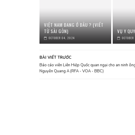
VIỆT NAM ĐANG Ở ĐÂU ? (VIẾT
TỪ SÀI GÒN)
VỤ Y QU
OCTOBER 04, 2024
OCTOBER 
BÀI VIẾT TRƯỚC
Báo cáo viên Liên Hiệp Quốc quan ngại cho an ninh ôn
Nguyễn Quang A (RFA - VOA - BBC)