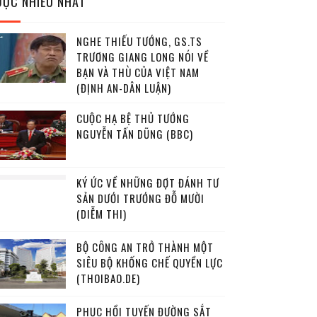
ĐỌC NHIỀU NHẤT
NGHE THIẾU TƯỚNG, GS.TS
TRƯƠNG GIANG LONG NÓI VỀ
BẠN VÀ THÙ CỦA VIỆT NAM
(ĐỊNH AN-DÂN LUẬN)
CUỘC HẠ BỆ THỦ TƯỚNG
NGUYỄN TẤN DŨNG (BBC)
KÝ ỨC VỀ NHỮNG ĐỢT ĐÁNH TƯ
SẢN DƯỚI TRƯỚNG ĐỖ MƯỜI
(DIỄM THI)
BỘ CÔNG AN TRỞ THÀNH MỘT
SIÊU BỘ KHỐNG CHẾ QUYỀN LỰC
(THOIBAO.DE)
PHỤC HỒI TUYẾN ĐƯỜNG SẮT