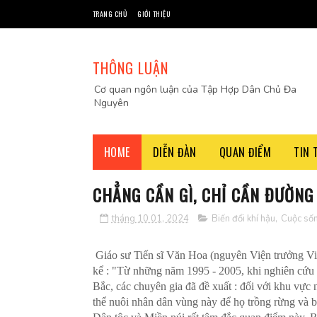
TRANG CHỦ
GIỚI THIỆU
THÔNG LUẬN
Cơ quan ngôn luận của Tập Hợp Dân Chủ Đa
Nguyên
HOME
DIỄN ĐÀN
QUAN ĐIỂM
TIN 
CHẲNG CẦN GÌ, CHỈ CẦN ĐƯỜNG
tháng 10 01, 2024
Biến đổi khí hậu
,
Cuộc số
Giáo sư Tiến sĩ Văn Hoa (nguyên Viện trưởng Vi
kể : "Từ những năm 1995 - 2005, khi nghiên cứu 
Bắc, các chuyên gia đã đề xuất : đối với khu vực
thể nuôi nhân dân vùng này để họ trồng rừng và