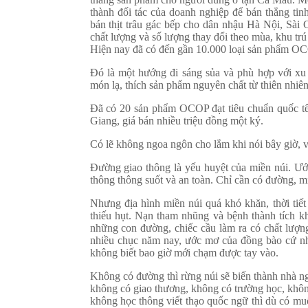
thành đối tác của doanh nghiệp để bán thẳng t
bán thịt trâu gác bếp cho dân nhậu Hà Nội, Sài
chất lượng và số lượng thay đổi theo mùa, khu trú
Hiện nay đã có đến gần 10.000 loại sản phẩm O
Đó là một hướng đi sáng sủa và phù hợp với xu t
món lạ, thích sản phẩm nguyên chất từ thiên nhiên
Đã có 20 sản phẩm OCOP đạt tiêu chuẩn quốc tế.
Giang, giá bán nhiều triệu đồng một ký.
Có lẽ không ngoa ngôn cho lắm khi nói bây giờ, vớ
Đường giao thông là yếu huyệt của miền núi. Ướ
thông thông suốt và an toàn. Chỉ cần có đường, m
Nhưng địa hình miền núi quá khó khăn, thời tiế
thiếu hụt. Nạn tham nhũng và bệnh thành tích kh
những con đường, chiếc cầu làm ra có chất lượn
nhiều chục năm nay, ước mơ của đồng bào cứ như 
không biết bao giờ mới chạm được tay vào.
Không có đường thì rừng núi sẽ biến thành nhà n
không có giao thương, không có trường học, khôn
không học thông viết thạo quốc ngữ thì dù có mu