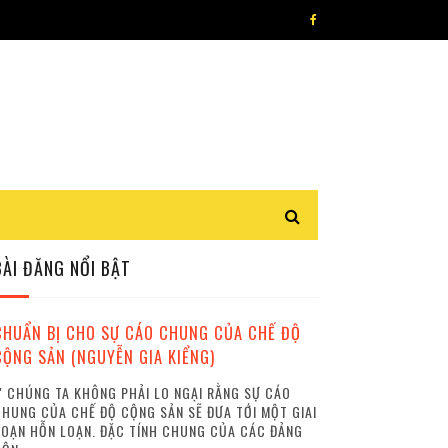
BÀI ĐĂNG NỔI BẬT
CHUẨN BỊ CHO SỰ CÁO CHUNG CỦA CHẾ ĐỘ
CỘNG SẢN (NGUYỄN GIA KIỂNG)
 CHÚNG TA KHÔNG PHẢI LO NGẠI RẰNG SỰ CÁO
HUNG CỦA CHẾ ĐỘ CỘNG SẢN SẼ ĐƯA TỚI MỘT GIAI
OẠN HỖN LOẠN. ĐẶC TÍNH CHUNG CỦA CÁC ĐẢNG