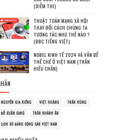
(DIỄM THI)
THUẬT TOÁN MẠNG XÃ HỘI
THAY ĐỔI CÁCH CHÚNG TA
TƯƠNG TÁC NHƯ THẾ NÀO ?
(BBC TIẾNG VIỆT)
NOBEL KINH TẾ 2024 VÀ VẤN ĐỀ
THỂ CHẾ Ở VIỆT NAM (TRẦN
HIẾU CHÂN)
NHÃN
NGUYỄN GIA KIỂNG
VIỆT HOÀNG
TRẦN HÙNG
ĐỖ XUÂN CANG
TRẦN KHÁNH ÂN
LỊCH SỬ ĐẢNG CỘNG SẢN VIỆT NAM