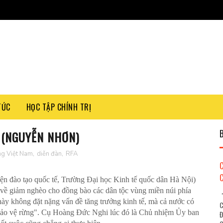
TỨC
HỌC TẬP CHÍNH TRỊ
 (NGUYỄN NHƠN)
ng Việt Nam
,
diễn đàn
,
RFA
ện đào tạo quốc tế, Trường Đại học Kinh tế quốc dân Hà Nội)
về giảm nghèo cho đồng bào các dân tộc vùng miền núi phía
"
 này không đặt nặng vấn đề tăng trưởng kinh tế, mà cả nước có
C
 bảo vệ rừng". Cụ Hoàng Đức Nghi lúc đó là Chủ nhiệm Ủy ban
Đ