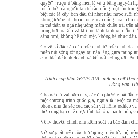
quyết" : rượu ủ bằng men lá và ủ bằng nguyên hạ
nó là thứ mà người ta chỉ cần uống một lần trong
biệt của lá cây, ban đầu thì nhạt như nước suối
không tưởng, dụ hoặc uống mãi uống hoài, cho đế
ra thả thân ta ngả nhẹ uống mảnh chiếu trải trên n
trong hơi lửa ấm và khí núi lành lạnh xen lẫn, 
sáng tươi, không hề mỏi mệt, không hề nhức đầu.
Có vô số đặc sản của miền núi, từ miền núi, do n
miền núi sống tốt ngay tại bản làng giữa thung l
cần thiết để kinh doanh và kết nối với người tiêu 
Hình chụp hôm 26/10/2018 : một phụ nữ Hmong
Đồng Văn, Hà
Cho nên từ vài năm nay, các địa phương bắt đầ
một chương trình quốc gia, nghĩa là "Một xã 
phong phú đa sắc của các sản vật nông nghiệp và 
thời cũng hạn chế được tính bất ổn, manh mún, c
Về lý thuyết, chính phủ kiểm soát và bảo đảm chấ
Với sự phát triển của thương mại điện tử, một n
thẳng sản phẩm cho người dùng ở tận Cà Mau. Một