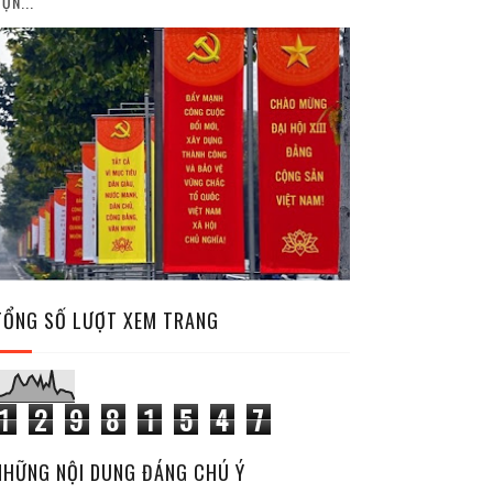
ỘN...
TỔNG SỐ LƯỢT XEM TRANG
1
2
9
8
1
5
4
7
NHỮNG NỘI DUNG ĐÁNG CHÚ Ý