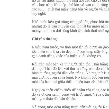
nó đã tạo được nguồn thu khá dồi dào cho cả đời
vài chục năm liên tiếp phủ kín vô vàn cánh rừng
cao su…, thiệt hại ngày càng lớn về người và của
suy nghĩ.
Nhà nước kêu gọi trồng rừng gỗ lớn, phục hồi rừ
nhưng đó là câu chuyện của ít nhất ba mươi năm.
mong muốn có đời sống kinh tế thảnh thơi như ng
Chỉ cần đường
Nhiều năm trước, vô tình một lần tôi được ăn gạ
tộc thiểu số mô tả : to đẹp như con ong, mẩy óng
gạo danh tiếng khác của miền xuôi không có.
Rồi trên một bản xa tít người dân tộc Thái trắn
dân tộc Thái đồ lên với thứ lá rừng nào đó chỉ h
bình thường người dân vẫn trồng. Nhưng thứ lá 
mùi thơm quyến rũ lạ lùng. Nó không bốc lên ng
mùi của ban mai giữa thiên nhiên tràn trề tươi mới
Ngay cả chén chẩm chéo để chấm xôi cũng đặc biệt
đỏ và ớt còn xanh, cùng với lá ớt rừng. Vị cay, 
mà ngon thấu đến tận tế bào.
Và trong một đêm uống rượu cần với người Re nơ