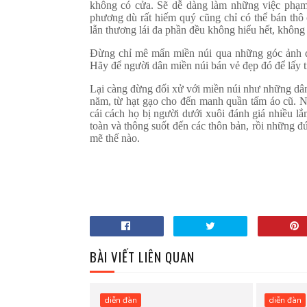
không có cửa. Sẽ dễ dàng làm những việc phạm 
phương dù rất hiếm quý cũng chỉ có thể bán thô 
lẫn thương lái đa phần đều không hiểu hết, không đ
Đừng chỉ mê mẩn miền núi qua những góc ảnh đ
Hãy để người dân miền núi bán vẻ đẹp đó để lấy t
Lại càng đừng đối xử với miền núi như những dân
năm, từ hạt gạo cho đến manh quần tấm áo cũ. Ng
cái cách họ bị người dưới xuôi đánh giá nhiều 
toàn và thông suốt đến các thôn bản, rồi những đ
mẽ thế nào.
BÀI VIẾT LIÊN QUAN
diễn đàn
diễn đàn