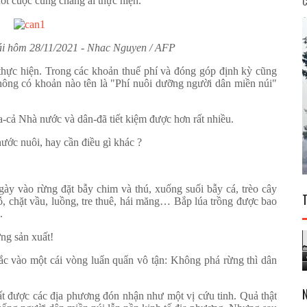
C
ốt cuộc cũng chẳng ai thực hiện.
ái hôm 28/11/2021 - Nhac Nguyen / AFP
thực hiện. Trong các khoản thuế phí và đóng góp định kỳ cũng
hông có khoản nào tên là "Phí nuôi dưỡng người dân miền núi"
a-cả Nhà nước và dân-đã tiết kiệm được hơn rất nhiều.
ước nuôi, hay cần điều gì khác ?
ày vào rừng đặt bẫy chim và thú, xuống suối bẫy cá, trèo cây
gỗ, chặt vầu, luồng, tre thuê, hái măng… Bắp lúa trồng được bao
o.
ng sản xuất!
c vào một cái vòng luẩn quẩn vô tận: Không phá rừng thì dân
t được các địa phương đón nhận như một vị cứu tinh. Quả thật