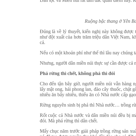
Dân tộc và Miền núi rất tâm đắc quan điểm này. R
Ruộng bậc thang ở Yên B
Đúng là về lý thuyết, kiến nghị này không được 
như đột xuất của hơn trăm triệu dân Việt Nam, k
cả.
Nếu có một khoản phí như thế thì lâu nay chúng t
Nhưng, người dân miền núi thực sự cần được cả n
Phá rừng thì chết, không phá thì đói
Cho đến tận bây giờ, người miền núi vẫn hàng ng
lấy mật ong, hái phong lan, đào cây thuốc, chặt 
nhiêu ăn bấy nhiêu, thiếu ăn có Nhà nước cấp gạ
Rừng nguyên sinh bị phá thì Nhà nước… trồng rừ
Rốt cuộc cả Nhà nước và dân miền núi đều bị mắ
đói. Mà phá rừng thì dân chết.
Mấy chục năm trước giải pháp trồng rừng sản xuấ