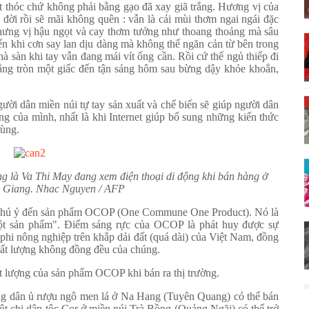
t thóc chứ không phải bằng gạo đã xay giã trắng. Hương vị của
 đời rồi sẽ mãi không quên : vẫn là cái mùi thơm ngai ngái đặc
 nhưng vị hậu ngọt và cay thơm tưởng như thoang thoảng mà sâu
n khi cơn say lan dịu dàng mà không thể ngăn cản từ bên trong
hà sàn khi tay vẫn đang mải vít ống cần. Rồi cứ thế ngủ thiếp đi
thẳng tròn một giấc đến tận sáng hôm sau bừng dậy khỏe khoắn,
gười dân miền núi tự tay sản xuất và chế biến sẽ giúp người dân
ũng của mình, nhất là khi Internet giúp bổ sung những kiến thức
dùng.
 là Va Thi May đang xem điện thoại di động khi bán hàng ở
 Giang. Nhac Nguyen / AFP
u chú ý đến sản phẩm OCOP (One Commune One Product). Nó là
một sản phẩm". Điểm sáng rực của OCOP là phát huy được sự
phi nông nghiệp trên khắp dải đất (quá dài) của Việt Nam, đồng
hất lượng không đồng đều của chúng.
t lượng của sản phẩm OCOP khi bán ra thị trường.
ông dân ủ rượu ngô men lá ở Na Hang (Tuyên Quang) có thể bán
 chị dân tộc Cor ở miền núi Trà Bồng (Quảng Ngãi) có thể trở