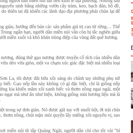
 sống người dân miền núi lẫn nền kinh tế địa phương. Nhưng sau
 nguyên sinh bằng những vườn cây tràm, keo, bạch đàn, bồ đề,
C
 do thiên tai đã khiến các lãnh đạo địa phương phải chùn lại để
H
G
ng giàu, hướng đến bán các sản phẩm giá trị cao từ rừng… Thế
3
 Trong ngắn hạn, người dân miền núi vẫn còn bị tắc nghẽn giữa
T
ười miền xuôi và khó khăn trùng điệp của vùng đất quê hương.
o nương, đúng thứ gạo nương được truyện cổ tích của nhiều dân
, vừa dẻo vừa giòn, một va chạm xúc giác đặc biệt mà nhiều loại
g Sơn La, tôi được đãi bữa xôi sáng do chính tay những phụ nữ
ọ biết. Gạo nếp lần này không có gì đặc biệt, chỉ là giống nếp
rừng kia khiến mâm xôi xanh biếc và thơm nồng ngai ngái, một
ào ngạt mà như ẩn như hiện, không giống mùi hương liệu mà là
.
 trong sự đơn giản. Nó được giã tay với muối hột, ớt trái chín
the, thơm nồng, chút mặn mòi quyện lấy miếng xôi nguyên vị, sao
i miền núi tít tắp Quảng Ngãi, người dân chỉ cho tôi vài "bí