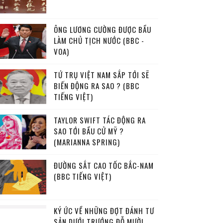
ÔNG LƯƠNG CƯỜNG ĐƯỢC BẦU
LÀM CHỦ TỊCH NƯỚC (BBC -
VOA)
TỨ TRỤ VIỆT NAM SẮP TỚI SẼ
BIẾN ĐỘNG RA SAO ? (BBC
TIẾNG VIỆT)
TAYLOR SWIFT TÁC ĐỘNG RA
SAO TỚI BẦU CỬ MỸ ?
(MARIANNA SPRING)
ĐƯỜNG SẮT CAO TỐC BẮC-NAM
(BBC TIẾNG VIỆT)
KÝ ỨC VỀ NHỮNG ĐỢT ĐÁNH TƯ
SẢN DƯỚI TRƯỚNG ĐỖ MƯỜI