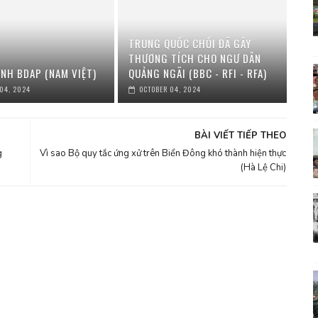
TRUNG QUỐC CHỐI ĐÃ GÂY
THƯƠNG TÍCH CHO NGƯ DÂN
YNH BDAP (NAM VIỆT)
QUẢNG NGÃI (BBC - RFI - RFA)
04, 2024
OCTOBER 04, 2024
BÀI VIẾT TIẾP THEO
g
Vì sao Bộ quy tắc ứng xử trên Biển Đông khó thành hiện thực
(Hà Lệ Chi)