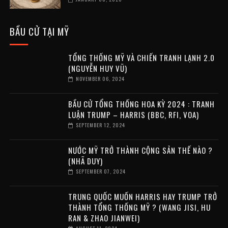
BẦU CỬ TẠI MỸ
TỔNG THỐNG MỸ VÀ CHIẾN TRANH LẠNH 2.0
(NGUYỄN HUY VŨ)
NOVEMBER 06, 2024
BẦU CỬ TỔNG THỐNG HOA KỲ 2024 : TRANH
LUẬN TRUMP – HARRIS (BBC, RFI, VOA)
SEPTEMBER 12, 2024
NƯỚC MỸ TRỞ THÀNH CỘNG SẢN THẾ NÀO ?
(NHÃ DUY)
SEPTEMBER 07, 2024
TRUNG QUỐC MUỐN HARRIS HAY TRUMP TRỞ
THÀNH TỔNG THỐNG MỸ ? (WANG JISI, HU
RAN & ZHAO JIANWEI)