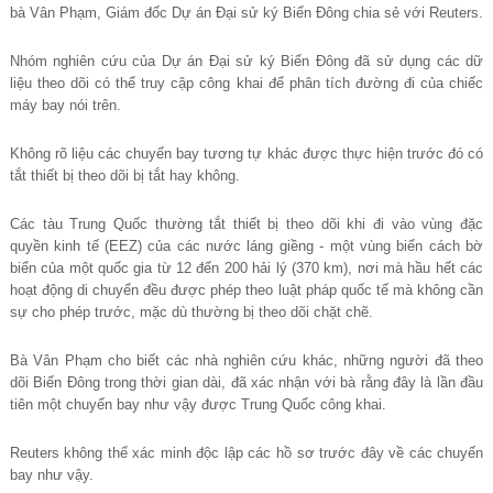
bà Vân Phạm, Giám đốc Dự án Đại sử ký Biển Đông chia sẻ với Reuters.
Nhóm nghiên cứu của Dự án Đại sử ký Biển Đông đã sử dụng các dữ
liệu theo dõi có thể truy cập công khai để phân tích đường đi của chiếc
máy bay nói trên.
Không rõ liệu các chuyến bay tương tự khác được thực hiện trước đó có
tắt thiết bị theo dõi bị tắt hay không.
Các tàu Trung Quốc thường tắt thiết bị theo dõi khi đi vào vùng đặc
quyền kinh tế (EEZ) của các nước láng giềng - một vùng biển cách bờ
biển của một quốc gia từ 12 đến 200 hải lý (370 km), nơi mà hầu hết các
hoạt động di chuyển đều được phép theo luật pháp quốc tế mà không cần
sự cho phép trước, mặc dù thường bị theo dõi chặt chẽ.
Bà Vân Phạm cho biết các nhà nghiên cứu khác, những người đã theo
dõi Biển Đông trong thời gian dài, đã xác nhận với bà rằng đây là lần đầu
tiên một chuyến bay như vậy được Trung Quốc công khai.
Reuters không thể xác minh độc lập các hồ sơ trước đây về các chuyến
bay như vậy.