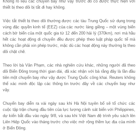
Không rõ liệu các chuyến bay như vậy trước đó có được thực hiện với
thiết bị theo dõi bị tắt đi hay không.
Việc tắt thiết bị theo dõi thường được các tàu Trung Quốc sử dụng trong
vùng đặc quyền kinh tế (EEZ) của các nước láng giềng – một vùng biển
cách bờ biển của một quốc gia từ 12 đến 200 hải lý (370km), nơi mà hầu
hết các hoạt động di chuyển đều được phép theo luật pháp quốc tế mà
không cần phải xin phép trước, mặc dù các hoạt động này thường bị theo
dõi chặt chẽ.
Theo lời bà Vân Phạm, các nhà nghiên cứu khác, những người đã theo
dõi Biển Đông trong thời gian dài, đã xác nhận với bà rằng đây là lần đầu
tiên một chuyến bay như vậy được Trung Quốc công khai. Reuters không
thể xác minh độc lập các thông tin trước đây về các chuyến bay như
vậy.
Chuyến bay diễn ra vài ngày sau khi Hà Nội tuyên bố sẽ tổ chức các
cuộc tập trận chung đầu tiên của lực lượng cảnh sát biển với Philippines,
dự kiến bắt đầu vào ngày 9/8, và sau khi Việt Nam đệ trình yêu sách lên
Liên Hiệp Quốc vào tháng trước cho việc mở rộng thềm lục địa của mình
ở Biển Đông.