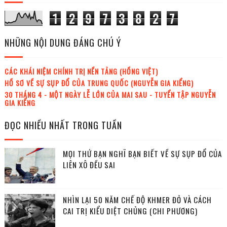
1
2
9
7
3
8
2
7
NHỮNG NỘI DUNG ĐÁNG CHÚ Ý
CÁC KHÁI NIỆM CHÍNH TRỊ NỀN TẢNG (HỒNG VIỆT)
HỒ SƠ VỀ SỰ SỤP ĐỔ CỦA TRUNG QUỐC (NGUYỄN GIA KIỂNG)
30 THÁNG 4 - MỘT NGÀY LỄ LỚN CỦA MAI SAU - TUYỂN TẬP NGUYỄN
GIA KIỂNG
ĐỌC NHIỀU NHẤT TRONG TUẦN
MỌI THỨ BẠN NGHĨ BẠN BIẾT VỀ SỰ SỤP ĐỔ CỦA
LIÊN XÔ ĐỀU SAI
NHÌN LẠI 50 NĂM CHẾ ĐỘ KHMER ĐỎ VÀ CÁCH
CAI TRỊ KIỂU DIỆT CHỦNG (CHI PHƯƠNG)