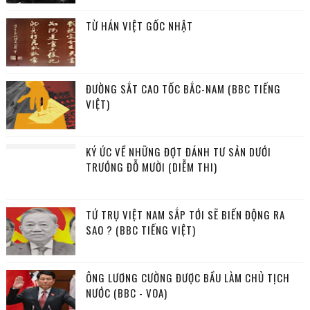
TỪ HÁN VIỆT GỐC NHẬT
ĐƯỜNG SẮT CAO TỐC BẮC-NAM (BBC TIẾNG
VIỆT)
KÝ ỨC VỀ NHỮNG ĐỢT ĐÁNH TƯ SẢN DƯỚI
TRƯỚNG ĐỖ MƯỜI (DIỄM THI)
TỨ TRỤ VIỆT NAM SẮP TỚI SẼ BIẾN ĐỘNG RA
SAO ? (BBC TIẾNG VIỆT)
ÔNG LƯƠNG CƯỜNG ĐƯỢC BẦU LÀM CHỦ TỊCH
NƯỚC (BBC - VOA)