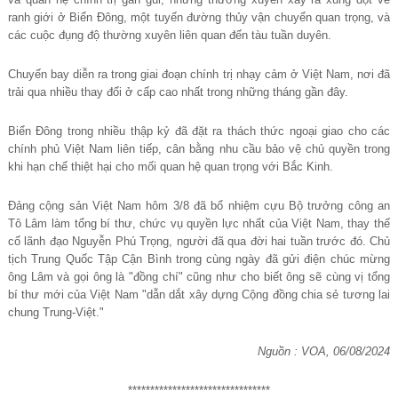
ranh giới ở Biển Đông, một tuyến đường thủy vận chuyển quan trọng, và
các cuộc đụng độ thường xuyên liên quan đến tàu tuần duyên.
Chuyến bay diễn ra trong giai đoạn chính trị nhạy cảm ở Việt Nam, nơi đã
trải qua nhiều thay đổi ở cấp cao nhất trong những tháng gần đây.
Biển Đông trong nhiều thập kỷ đã đặt ra thách thức ngoại giao cho các
chính phủ Việt Nam liên tiếp, cân bằng nhu cầu bảo vệ chủ quyền trong
khi hạn chế thiệt hại cho mối quan hệ quan trọng với Bắc Kinh.
Đảng cộng sản Việt Nam hôm 3/8 đã bổ nhiệm cựu Bộ trưởng công an
Tô Lâm làm tổng bí thư, chức vụ quyền lực nhất của Việt Nam, thay thế
cố lãnh đạo Nguyễn Phú Trọng, người đã qua đời hai tuần trước đó. Chủ
tịch Trung Quốc Tập Cận Bình trong cùng ngày đã gửi điện chúc mừng
ông Lâm và gọi ông là "đồng chí" cũng như cho biết ông sẽ cùng vị tổng
bí thư mới của Việt Nam "dẫn dắt xây dựng Cộng đồng chia sẻ tương lai
chung Trung-Việt."
Nguồn : VOA, 06/08/2024
********************************