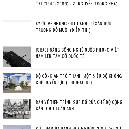
TRÌ (1540-2006) - 2 (NGUYỄN TRỌNG KHA)
KÝ ỨC VỀ NHỮNG ĐỢT ĐÁNH TƯ SẢN DƯỚI
TRƯỚNG ĐỖ MƯỜI (DIỄM THI)
ISRAEL NÂNG CÔNG NGHỆ QUỐC PHÒNG VIỆT
NAM LÊN TẦM CỠ QUỐC TẾ
BỘ CÔNG AN TRỞ THÀNH MỘT SIÊU BỘ KHỐNG
CHẾ QUYỀN LỰC (THOIBAO.DE)
BÀN VỀ TIẾN TRÌNH SỤP ĐỔ CỦA CHẾ ĐỘ CỘNG
SẢN (CHU TUẤN ANH)
VIỆT NAM ĐA DẠNG HÓA NGUỒN CUNG CẤP VŨ