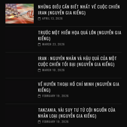
NHỮNG ĐIỀU CẦN BIẾT NHẤT VỀ CUỘC CHIẾN
IRAN (NGUYỄN GIA KIỂNG)
APRIL 13, 2026
TRƯỚC MỘT HIỂM HỌA QUÁ LỚN (NGUYỄN GIA
KIỂNG)
MARCH 23, 2026
IRAN : NGUYÊN NHÂN VÀ HẬU QUẢ CỦA MỘT
CUỘC CHIẾN TỒI BẠI (NGUYỄN GIA KIỂNG)
MARCH 10, 2026
VỀ HUYỀN THOẠI HỒ CHÍ MINH (NGUYỄN GIA
KIỂNG)
FEBRUARY 19, 2026
TANZANIA, VÀI SUY TƯ TỪ CỘI NGUỒN CỦA
NHÂN LOẠI (NGUYỄN GIA KIỂNG)
FEBRUARY 19, 2026