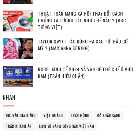
THUẬT TOÁN MẠNG XÃ HỘI THAY ĐỔI CÁCH
CHÚNG TA TƯƠNG TÁC NHƯ THẾ NÀO ? (BBC
TIẾNG VIỆT)
TAYLOR SWIFT TÁC ĐỘNG RA SAO TỚI BẦU CỬ
MỸ ? (MARIANNA SPRING)
NOBEL KINH TẾ 2024 VÀ VẤN ĐỀ THỂ CHẾ Ở VIỆT
NAM (TRẦN HIẾU CHÂN)
NHÃN
NGUYỄN GIA KIỂNG
VIỆT HOÀNG
TRẦN HÙNG
ĐỖ XUÂN CANG
TRẦN KHÁNH ÂN
LỊCH SỬ ĐẢNG CỘNG SẢN VIỆT NAM