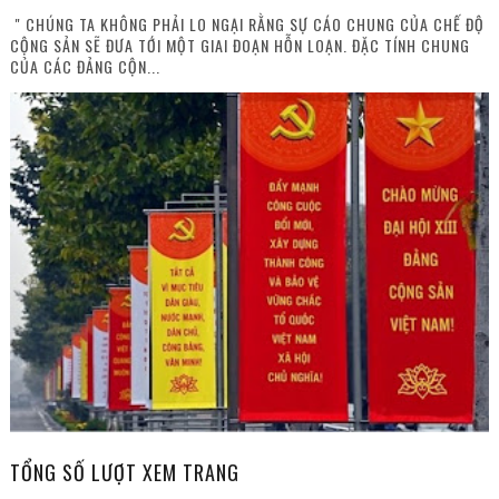
" CHÚNG TA KHÔNG PHẢI LO NGẠI RẰNG SỰ CÁO CHUNG CỦA CHẾ ĐỘ
CỘNG SẢN SẼ ĐƯA TỚI MỘT GIAI ĐOẠN HỖN LOẠN. ĐẶC TÍNH CHUNG
CỦA CÁC ĐẢNG CỘN...
TỔNG SỐ LƯỢT XEM TRANG