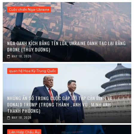
Cuộc chiến Nga-Ukraine
NGA OANH KÍCH BẰNG TÊN LỬA, UKRAINE OANH TẠC LẠI BẰNG
DRONE (THÙY DƯƠNG)
MAY 18, 2026
quan hệ Hoa Kỳ-Trung Quốc
NHỮNG ẨN SỐ TRONG CUỘC GẶP GỠ TẬP CẬN BÌNH VÀ
DONALD TRUMP (TRỌNG THÀNH , ANH VŨ , MINH ANH ,
THANH PHƯƠNG)
MAY 18, 2026
Liên Hiệp Châu Âu