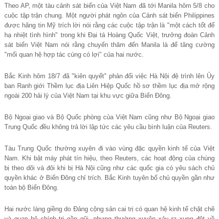
Theo AP, một tàu cảnh sát biển của Việt Nam đã tới Manila hôm 5/8 cho
cuộc tập trận chung. Một người phát ngôn của Cảnh sát biển Philippines
được hãng tin Mỹ trích lời nói rằng các cuộc tập trận là "một cách tốt để
hạ nhiệt tình hình" trong khi Đại tá Hoàng Quốc Việt, trưởng đoàn Cảnh
sát biển Việt Nam nói rằng chuyến thăm đến Manila là để tăng cường
"mối quan hệ hợp tác cùng có lợi" của hai nước.
Bắc Kinh hôm 18/7 đã "kiên quyết" phản đối việc Hà Nội đệ trình lên Ủy
ban Ranh giới Thềm lục địa Liên Hiệp Quốc hồ sơ thềm lục địa mở rộng
ngoài 200 hải lý của Việt Nam tại khu vực giữa Biển Đông.
Bộ Ngoại giao và Bộ Quốc phòng của Việt Nam cũng như Bộ Ngoại giao
Trung Quốc đều không trả lời lập tức các yêu cầu bình luận của Reuters.
Tàu Trung Quốc thường xuyên đi vào vùng đặc quyền kinh tế của Việt
Nam. Khi bật máy phát tín hiệu, theo Reuters, các hoạt động của chúng
bị theo dõi và đôi khi bị Hà Nội cũng như các quốc gia có yêu sách chủ
quyền khác ở Biển Đông chỉ trích. Bắc Kinh tuyên bố chủ quyền gần như
toàn bộ Biển Đông.
Hai nước láng giềng do Đảng cộng sản cai trị có quan hệ kinh tế chặt chẽ
và quan hệ chính trị gần gũi, nhưng thường xuyên xảy ra xung đột về