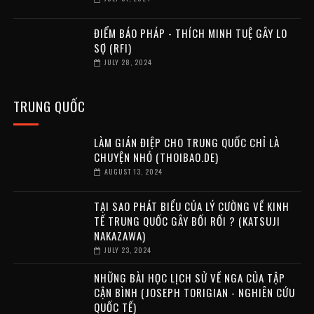
ĐIỂM BÁO PHÁP - THÍCH MINH TUỆ GÂY LO
SỢ (RFI)
JULY 28, 2024
TRUNG QUỐC
LÀM GIÁN ĐIỆP CHO TRUNG QUỐC CHỈ LÀ
CHUYỆN NHỎ (THOIBAO.DE)
AUGUST 13, 2024
TẠI SAO PHÁT BIỂU CỦA LÝ CƯỜNG VỀ KINH
TẾ TRUNG QUỐC GÂY BỐI RỐI ? (KATSUJI
NAKAZAWA)
JULY 23, 2024
NHỮNG BÀI HỌC LỊCH SỬ VỀ NGA CỦA TẬP
CẬN BÌNH (JOSEPH TORIGIAN - NGHIÊN CỨU
QUỐC TẾ)