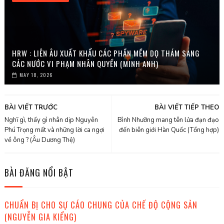
HRW : LIÊN ÂU XUẤT KHẨU CÁC PHẦN MỀM DỌ THÁM SANG
CÁC NƯỚC VI PHẠM NHÂN QUYỀN (MINH ANH)
MAY 18, 2026
BÀI VIẾT TRƯỚC
BÀI VIẾT TIẾP THEO
Nghĩ gì, thấy gì nhân dịp Nguyễn
Bình Nhưỡng mang tên lửa đạn đạo
Phú Trọng mất và những lời ca ngợi
đến biên giới Hàn Quốc (Tổng hợp)
về ông ? (Âu Dương Thệ)
BÀI ĐĂNG NỔI BẬT
CHUẨN BỊ CHO SỰ CÁO CHUNG CỦA CHẾ ĐỘ CỘNG SẢN
(NGUYỄN GIA KIỂNG)