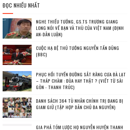
ĐỌC NHIỀU NHẤT
NGHE THIẾU TƯỚNG, GS.TS TRƯƠNG GIANG
LONG NÓI VỀ BẠN VÀ THÙ CỦA VIỆT NAM (ĐỊNH
AN-DÂN LUẬN)
CUỘC HẠ BỆ THỦ TƯỚNG NGUYỄN TẤN DŨNG
(BBC)
PHỤC HỒI TUYẾN ĐƯỜNG SẮT RĂNG CƯA ĐÀ LẠT
– THÁP CHÀM : ĐÙA HAY THẬT ? (VIẾT TỪ SÀI
GÒN - THANH TRÚC)
DANH SÁCH 364 TÙ NHÂN CHÍNH TRỊ ĐANG BỊ
GIAM GIỮ (TẬP HỢP DÂN CHỦ ĐA NGUYÊN)
GIA PHẢ TÓM LƯỢC HỌ NGUYỄN HUYỆN THANH