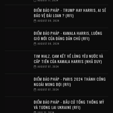
AUGUST 11, 2024
ĐIỂM BÁO PHÁP - TRUMP HAY HARRIS, AI SẼ
BẢO VỆ ĐÀI LOAN ? (RFI)
AUGUST 09, 2024
ĐIỂM BÁO PHÁP - KAMALA HARRIS, LUỒNG
GIÓ MỚI CỦA ĐẢNG DÂN CHỦ (RFI)
AUGUST 08, 2024
TIM WALZ, CAM KẾT VỀ LÒNG YÊU NƯỚC VÀ
CẤP TIẾN CỦA KAMALA HARRIS (NHÃ DUY)
AUGUST 07, 2024
ĐIỂM BÁO PHÁP - PARIS 2024 THÀNH CÔNG
NGOÀI MONG ĐỢI (RFI)
AUGUST 07, 2024
ĐIỂM BÁO PHÁP - BẦU CỬ TỔNG THỐNG MỸ
VÀ TƯƠNG LAI UKRAINE (RFI)
JULY 31, 2024