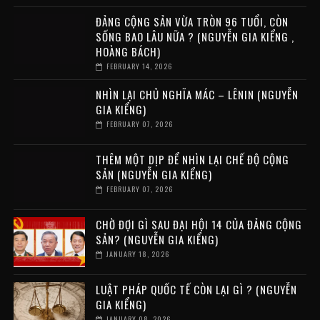
ĐẢNG CỘNG SẢN VỪA TRÒN 96 TUỔI, CÒN
SỐNG BAO LÂU NỮA ? (NGUYỄN GIA KIỂNG ,
HOÀNG BÁCH)
FEBRUARY 14, 2026
NHÌN LẠI CHỦ NGHĨA MÁC – LÊNIN (NGUYỄN
GIA KIỂNG)
FEBRUARY 07, 2026
THÊM MỘT DỊP ĐỂ NHÌN LẠI CHẾ ĐỘ CỘNG
SẢN (NGUYỄN GIA KIỂNG)
FEBRUARY 07, 2026
CHỜ ĐỢI GÌ SAU ĐẠI HỘI 14 CỦA ĐẢNG CỘNG
SẢN? (NGUYỄN GIA KIỂNG)
JANUARY 18, 2026
LUẬT PHÁP QUỐC TẾ CÒN LẠI GÌ ? (NGUYỄN
GIA KIỂNG)
JANUARY 08, 2026