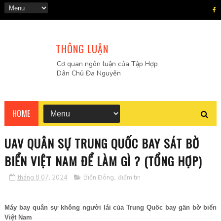
THÔNG LUẬN
Cơ quan ngôn luận của Tập Hợp
Dân Chủ Đa Nguyên
HOME
UAV QUÂN SỰ TRUNG QUỐC BAY SÁT BỜ
BIỂN VIỆT NAM ĐỂ LÀM GÌ ? (TỔNG HỢP)
tháng 8 07, 2024
Biển Đông
,
điểm tin
Máy bay quân sự không người lái của Trung Quốc bay gần bờ biển
Việt Nam