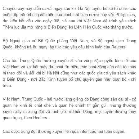
Chuyến bay này diễn ra vài ngày sau khi Hà Nội tuyên bố sẽ tổ chức các
cuộc tập trận chung đầu tiên của cảnh sát biển nước này với Philippines,
dự kiến
b
ắ
t
đầ
u v
à
o ng
à
y 9/8, v
à
sau khi Vi
ệ
t Nam
đệ
tr
ì
nh y
ê
u s
á
ch
Th
ề
m l
ụ
c
đị
a m
ở
r
ộ
ng
ở
Bi
ể
n
Đô
ng l
ê
n Li
ê
n Hi
ệ
p Qu
ố
c v
à
o th
á
ng tr
ướ
c.
Bộ Ngoại giao và Bộ Quốc phòng Việt Nam, và Bộ ngoại giao Trung
Quốc, không trả lời ngay lập tức các yêu cầu bình luận của Reuters.
Các tàu Trung Quốc thường xuyên đi vào vùng đặc quyền kinh tế của
Việt Nam và khi bật máy thu phát tín hiệu, các hoạt động của các tàu này
bị theo dõi và đôi khi bị Hà Nội cũng như các quốc gia có yêu sách khác
ở Biển Đông - nơi Bắc Kinh tuyên bố chủ quyền gần như toàn bộ - chỉ
trích.
Việt Nam, Trung Quốc - hai nước láng giềng do Đảng cộng sản cai trị - có
quan hệ kinh tế chặt chẽ và quan hệ chính trị gần gũi, nhưng thường
xuyên xảy ra xung đột về ranh giới ở Biển Đông, một tuyến đường thủy
quan trọng, theo Reuters.
Các cuộc xung đột thường xuyên liên quan đến các tàu tuần duyên.