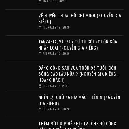
MARCH 10, 2026
VỀ HUYỀN THOẠI HỒ CHÍ MINH (NGUYỄN GIA
KIỂNG)
FEBRUARY 19, 2026
TANZANIA, VÀI SUY TƯ TỪ CỘI NGUỒN CỦA
NHÂN LOẠI (NGUYỄN GIA KIỂNG)
FEBRUARY 19, 2026
ĐẢNG CỘNG SẢN VỪA TRÒN 96 TUỔI, CÒN
SỐNG BAO LÂU NỮA ? (NGUYỄN GIA KIỂNG ,
HOÀNG BÁCH)
FEBRUARY 14, 2026
NHÌN LẠI CHỦ NGHĨA MÁC – LÊNIN (NGUYỄN
GIA KIỂNG)
FEBRUARY 07, 2026
THÊM MỘT DỊP ĐỂ NHÌN LẠI CHẾ ĐỘ CỘNG