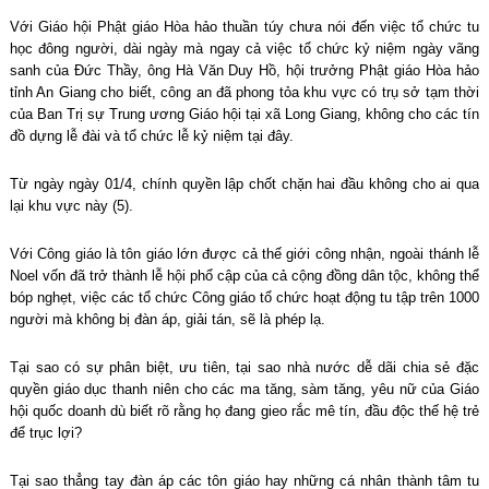
Với Giáo hội Phật giáo Hòa hảo thuần túy chưa nói đến việc tổ chức tu
học đông người, dài ngày mà ngay cả việc tổ chức kỷ niệm ngày vãng
sanh của Đức Thầy, ông Hà Văn Duy Hồ, hội trưởng Phật giáo Hòa hảo
tỉnh An Giang cho biết, công an đã phong tỏa khu vực có trụ sở tạm thời
của Ban Trị sự Trung ương Giáo hội tại xã Long Giang, không cho các tín
đồ dựng lễ đài và tổ chức lễ kỷ niệm tại đây.
Từ ngày ngày 01/4, chính quyền lập chốt chặn hai đầu không cho ai qua
lại khu vực này (5).
Với Công giáo là tôn giáo lớn được cả thế giới công nhận, ngoài thánh lễ
Noel vốn đã trở thành lễ hội phổ cập của cả cộng đồng dân tộc, không thể
bóp nghẹt, việc các tổ chức Công giáo tổ chức hoạt động tu tập trên 1000
người mà không bị đàn áp, giải tán, sẽ là phép lạ.
Tại sao có sự phân biệt, ưu tiên, tại sao nhà nước dễ dãi chia sẻ đặc
quyền giáo dục thanh niên cho các ma tăng, sàm tăng, yêu nữ của Giáo
hội quốc doanh dù biết rõ rằng họ đang gieo rắc mê tín, đầu độc thế hệ trẻ
để trục lợi?
Tại sao thẳng tay đàn áp các tôn giáo hay những cá nhân thành tâm tu