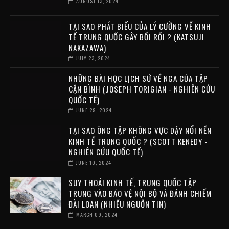
AUGUST 13, 2024
TẠI SAO PHÁT BIỂU CỦA LÝ CƯỜNG VỀ KINH
TẾ TRUNG QUỐC GÂY BỐI RỐI ? (KATSUJI
NAKAZAWA)
JULY 23, 2024
NHỮNG BÀI HỌC LỊCH SỬ VỀ NGA CỦA TẬP
CẬN BÌNH (JOSEPH TORIGIAN - NGHIÊN CỨU
QUỐC TẾ)
JUNE 29, 2024
TẠI SAO ÔNG TẬP KHÔNG VỰC DẬY NỔI NỀN
KINH TẾ TRUNG QUỐC ? (SCOTT KENEDY -
NGHIÊN CỨU QUỐC TẾ)
JUNE 10, 2024
SUY THOÁI KINH TẾ, TRUNG QUỐC TẬP
TRUNG VÀO BẢO VỆ NỘI BỘ VÀ ĐÁNH CHIẾM
ĐÀI LOAN (NHIỀU NGUỒN TIN)
MARCH 09, 2024