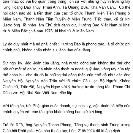
tiến nhất, có vai trò quan trọng trong lịch sử với những huynh trưởng lẫy
lừng Hoàng Đạo Thúy, Phan Anh, Tạ Quang Bửu, Kha Vạn Cân… Có thể
nói cách nào đó là tiền thân của các tổ chức Thanh Niên Tiền Phong ở
Miền Nam, Thanh Niên Tiền Tuyến ở Miền Trung. Tiếc thay, kể từ khi
được ông Hồ nhận làm Chủ tịch danh dự, Hướng Đạo Việt Nam bị khai
tử ở Miền Bắc ; và sau 1975, bị khai tử ở Miền Nam.
Lý do duy nhất mà nó phải chết : Hướng Đạo là phong trào, là tổ chức phi
chính phủ, không chấp nhận sự lãnh đạo của đảng.
Sự nghi kỵ, độc đoán của đảng, nhà nước cộng sản không tha thứ cho
bất cứ một tổ chức, cá nhân nào thoát ra ngoài quỹ đạo, vòng tay của tập
thể chóp bu, cho dù đó là những đại công thần của chế độ như các ông
Nguyễn Hộ, Nguyễn Văn Trấn với tổ chức Câu Lạc Bộ Người Kháng
Chiến cũ, Trần Độ, Nguyên Ngọc với ý hướng tự do sáng tác, Phạm Chí
Dũng với Hội Nhà Báo Việt Nam độc lập.
Với tôn giáo, trừ Phật giáo quốc doanh, sự nghi kỵ, độc đoán hà hiếp của
chính quyền với các tôn giáo khác không bao giờ lơi lỏng.
Trả lời RFA, ông Nguyễn Thanh Phong, Tổng vụ thanh sinh Trung ương
Giáo hội Phật giáo Hòa hảo thuần túy, hôm 21/6/2024 đã khẳng định :