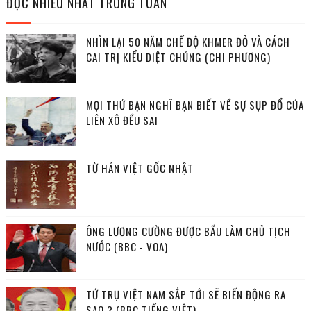
ĐỌC NHIỀU NHẤT TRONG TUẦN
NHÌN LẠI 50 NĂM CHẾ ĐỘ KHMER ĐỎ VÀ CÁCH
CAI TRỊ KIỂU DIỆT CHỦNG (CHI PHƯƠNG)
MỌI THỨ BẠN NGHĨ BẠN BIẾT VỀ SỰ SỤP ĐỔ CỦA
LIÊN XÔ ĐỀU SAI
TỪ HÁN VIỆT GỐC NHẬT
ÔNG LƯƠNG CƯỜNG ĐƯỢC BẦU LÀM CHỦ TỊCH
NƯỚC (BBC - VOA)
TỨ TRỤ VIỆT NAM SẮP TỚI SẼ BIẾN ĐỘNG RA
SAO ? (BBC TIẾNG VIỆT)