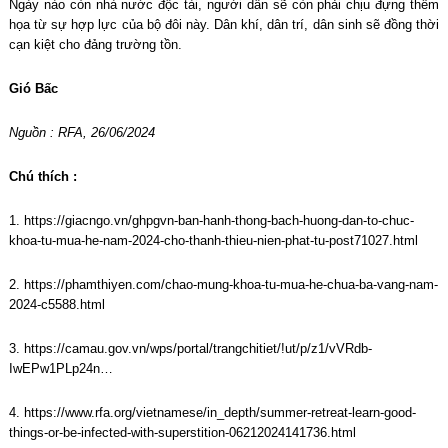
Ngày nào còn nhà nước độc tài, người dân sẽ còn phải chịu đựng thêm
họa từ sự hợp lực của bộ đôi này. Dân khí, dân trí, dân sinh sẽ đồng thời
cạn kiệt cho đảng trường tồn.
Gió Bấc
Nguồn : RFA, 26/06/2024
Chú thích :
1.
https://giacngo.vn/ghpgvn-ban-hanh-thong-bach-huong-dan-to-chuc-
khoa-tu-mua-he-nam-2024-cho-thanh-thieu-nien-phat-tu-post71027.html
2.
https://phamthiyen.com/chao-mung-khoa-tu-mua-he-chua-ba-vang-nam-
2024-c5588.html
3.
https://camau.gov.vn/wps/portal/trangchitiet/!ut/p/z1/vVRdb-
IwEPw1PLp24n…
4.
https://www.rfa.org/vietnamese/in_depth/summer-retreat-learn-good-
things-or-be-infected-with-superstition-06212024141736.html