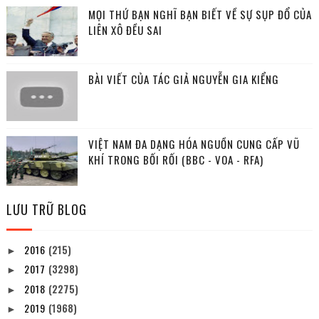
MỌI THỨ BẠN NGHĨ BẠN BIẾT VỀ SỰ SỤP ĐỔ CỦA
LIÊN XÔ ĐỀU SAI
BÀI VIẾT CỦA TÁC GIẢ NGUYỄN GIA KIỂNG
VIỆT NAM ĐA DẠNG HÓA NGUỒN CUNG CẤP VŨ
KHÍ TRONG BỐI RỐI (BBC - VOA - RFA)
LƯU TRỮ BLOG
2016
(215)
►
2017
(3298)
►
2018
(2275)
►
2019
(1968)
►