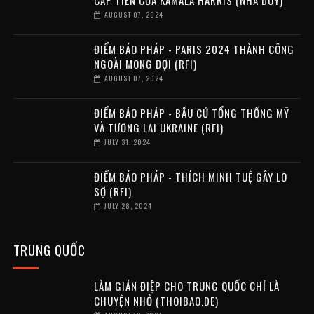
CẤP TIẾN CỦA KAMALA HARRIS (NHÃ DUY)
AUGUST 07, 2024
ĐIỂM BÁO PHÁP - PARIS 2024 THÀNH CÔNG
NGOÀI MONG ĐỢI (RFI)
AUGUST 07, 2024
ĐIỂM BÁO PHÁP - BẦU CỬ TỔNG THỐNG MỸ
VÀ TƯƠNG LAI UKRAINE (RFI)
JULY 31, 2024
ĐIỂM BÁO PHÁP - THÍCH MINH TUỆ GÂY LO
SỢ (RFI)
JULY 28, 2024
TRUNG QUỐC
LÀM GIÁN ĐIỆP CHO TRUNG QUỐC CHỈ LÀ
CHUYỆN NHỎ (THOIBAO.DE)