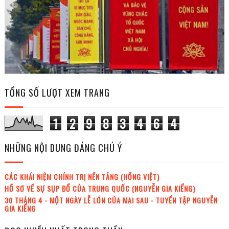
TỔNG SỐ LƯỢT XEM TRANG
1
2
9
8
3
4
6
4
NHỮNG NỘI DUNG ĐÁNG CHÚ Ý
CÁC KHÁI NIỆM CHÍNH TRỊ NỀN TẢNG (HỒNG VIỆT)
HỒ SƠ VỀ SỰ SỤP ĐỔ CỦA TRUNG QUỐC (NGUYỄN GIA KIỂNG)
30 THÁNG 4 - MỘT NGÀY LỄ LỚN CỦA MAI SAU - TUYỂN TẬP NGUYỄN
GIA KIỂNG