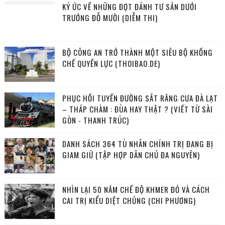
KÝ ỨC VỀ NHỮNG ĐỢT ĐÁNH TƯ SẢN DƯỚI
TRƯỚNG ĐỖ MƯỜI (DIỄM THI)
BỘ CÔNG AN TRỞ THÀNH MỘT SIÊU BỘ KHỐNG
CHẾ QUYỀN LỰC (THOIBAO.DE)
PHỤC HỒI TUYẾN ĐƯỜNG SẮT RĂNG CƯA ĐÀ LẠT
– THÁP CHÀM : ĐÙA HAY THẬT ? (VIẾT TỪ SÀI
GÒN - THANH TRÚC)
DANH SÁCH 364 TÙ NHÂN CHÍNH TRỊ ĐANG BỊ
GIAM GIỮ (TẬP HỢP DÂN CHỦ ĐA NGUYÊN)
NHÌN LẠI 50 NĂM CHẾ ĐỘ KHMER ĐỎ VÀ CÁCH
CAI TRỊ KIỂU DIỆT CHỦNG (CHI PHƯƠNG)