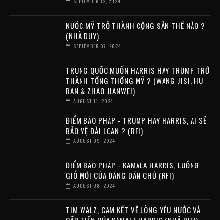
SEPTEMBER 12, 2024
NƯỚC MỸ TRỞ THÀNH CỘNG SẢN THẾ NÀO ?
(NHÃ DUY)
SEPTEMBER 07, 2024
TRUNG QUỐC MUỐN HARRIS HAY TRUMP TRỞ
THÀNH TỔNG THỐNG MỸ ? (WANG JISI, HU
RAN & ZHAO JIANWEI)
AUGUST 11, 2024
ĐIỂM BÁO PHÁP - TRUMP HAY HARRIS, AI SẼ
BẢO VỆ ĐÀI LOAN ? (RFI)
AUGUST 09, 2024
ĐIỂM BÁO PHÁP - KAMALA HARRIS, LUỒNG
GIÓ MỚI CỦA ĐẢNG DÂN CHỦ (RFI)
AUGUST 08, 2024
TIM WALZ, CAM KẾT VỀ LÒNG YÊU NƯỚC VÀ