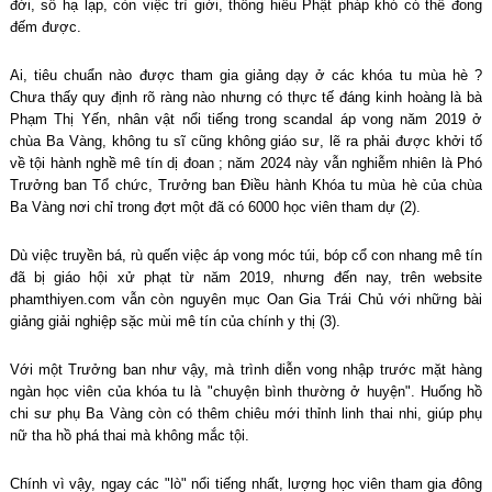
đời, số hạ lạp, còn việc trì giới, thông hiểu Phật pháp khó có thể đong
đếm được.
Ai, tiêu chuẩn nào được tham gia giảng dạy ở các khóa tu mùa hè ?
Chưa thấy quy định rõ ràng nào nhưng có thực tế đáng kinh hoàng là bà
Phạm Thị Yến, nhân vật nổi tiếng trong scandal áp vong năm 2019 ở
chùa Ba Vàng, không tu sĩ cũng không giáo sư, lẽ ra phải được khởi tố
về tội hành nghề mê tín dị đoan ; năm 2024 này vẫn nghiễm nhiên là Phó
Trưởng ban Tổ chức, Trưởng ban Điều hành Khóa tu mùa hè của chùa
Ba Vàng nơi chỉ trong đợt một đã có 6000 học viên tham dự (2).
Dù việc truyền bá, rù quến việc áp vong móc túi, bóp cổ con nhang mê tín
đã bị giáo hội xử phạt từ năm 2019, nhưng đến nay, trên website
phamthiyen.com vẫn còn nguyên mục Oan Gia Trái Chủ với những bài
giảng giải nghiệp sặc mùi mê tín của chính y thị (3).
Với một Trưởng ban như vậy, mà trình diễn vong nhập trước mặt hàng
ngàn học viên của khóa tu là "chuyện bình thường ở huyện". Huống hồ
chi sư phụ Ba Vàng còn có thêm chiêu mới thỉnh linh thai nhi, giúp phụ
nữ tha hồ phá thai mà không mắc tội.
Chính vì vậy, ngay các "lò" nổi tiếng nhất, lượng học viên tham gia đông