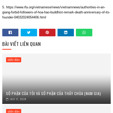
5.
https://www.rfa.org/vietnamese/news/vietnamnews/authorities-in-an-
giang-forbid-followers-of-hoa-hao-buddhist-remark-death-anniversary-of-its-
founder-04032024054406.html
BÀI VIẾT LIÊN QUAN
diễn đàn
SỐ PHẬN CỦA TÔI VÀ SỐ PHẬN CỦA THẦY CHÙA (NAM GIA)
JULY 17, 2024
diễn đàn