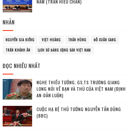
NAM (TRẦN HIẾU CHÂN)
NHÃN
NGUYỄN GIA KIỂNG
VIỆT HOÀNG
TRẦN HÙNG
ĐỖ XUÂN CANG
TRẦN KHÁNH ÂN
LỊCH SỬ ĐẢNG CỘNG SẢN VIỆT NAM
ĐỌC NHIỀU NHẤT
NGHE THIẾU TƯỚNG, GS.TS TRƯƠNG GIANG
LONG NÓI VỀ BẠN VÀ THÙ CỦA VIỆT NAM (ĐỊNH
AN-DÂN LUẬN)
CUỘC HẠ BỆ THỦ TƯỚNG NGUYỄN TẤN DŨNG
(BBC)