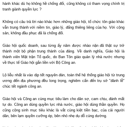
hành khác dù họ không hề chống đối, cũng không có tham vọng chính trị
tranh giành quyền lực ?
Không có câu trả lời nào khác hơn những giáo hội, tổ chức tôn giáo khác
vẫn trung thành với niềm tin, giáo lý, đấng thiêng liêng của họ. Với cộng
sản, không đầu phục đã là chống đối.
Giáo hội quốc doanh, sau từng ấy năm được nhào nặn đã thật sự trở
thành một bộ phận trung thành của đảng. Về danh nghĩa, Giáo hội là
thành viên Mặt trận Tổ quốc, do Ban Tôn giáo quản lý nhà nước nhưng
về thực tế Giáo hội gắn liền với Bộ Công an.
Lộ liễu nhất là vào dịp tết nguyên đán, toàn thể hệ thống giáo hội từ trung
ương đến địa phương đều long trọng, nghiêm cẩn đến trụ sở "đảnh lễ"
chúc tết ngành công an.
Giáo hội và Công an cùng mục tiêu làm cho dân sợ, cam chịu, đánh mất
tự do. Công an dùng quyền lực nhà nước, giáo hội dùng thần quyền. Họ
cũng cộng sinh mục tiêu khác là vắt cùng kiệt tiền bạc, của cải người
dân, bên lạm quyền cưỡng ép, bên nhỏ nhẹ dụ dỗ cúng dường.