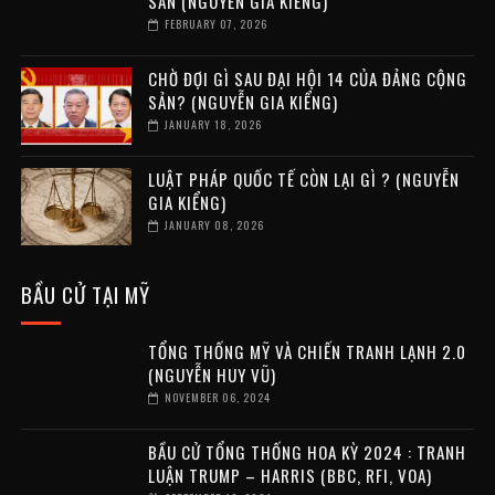
SẢN (NGUYỄN GIA KIỂNG)
FEBRUARY 07, 2026
CHỜ ĐỢI GÌ SAU ĐẠI HỘI 14 CỦA ĐẢNG CỘNG
SẢN? (NGUYỄN GIA KIỂNG)
JANUARY 18, 2026
LUẬT PHÁP QUỐC TẾ CÒN LẠI GÌ ? (NGUYỄN
GIA KIỂNG)
JANUARY 08, 2026
BẦU CỬ TẠI MỸ
TỔNG THỐNG MỸ VÀ CHIẾN TRANH LẠNH 2.0
(NGUYỄN HUY VŨ)
NOVEMBER 06, 2024
BẦU CỬ TỔNG THỐNG HOA KỲ 2024 : TRANH
LUẬN TRUMP – HARRIS (BBC, RFI, VOA)