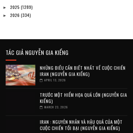
2025
(1289)
►
2026
(334)
►
TÁC GIẢ NGUYỄN GIA KIỂNG
NHỮNG ĐIỀU CẦN BIẾT NHẤT VỀ CUỘC CHIẾN
IRAN (NGUYỄN GIA KIỂNG)
APRIL 13, 2026
TRƯỚC MỘT HIỂM HỌA QUÁ LỚN (NGUYỄN GIA
KIỂNG)
MARCH 23, 2026
IRAN : NGUYÊN NHÂN VÀ HẬU QUẢ CỦA MỘT
CUỘC CHIẾN TỒI BẠI (NGUYỄN GIA KIỂNG)