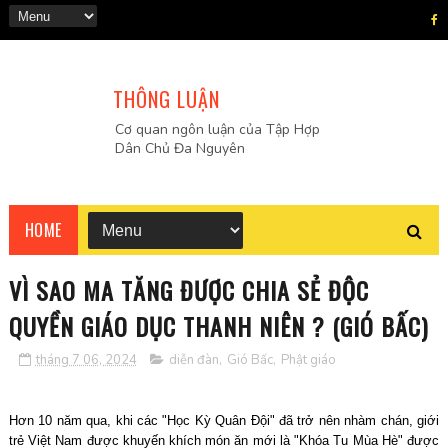
THÔNG LUẬN
Cơ quan ngôn luận của Tập Hợp
Dân Chủ Đa Nguyên
HOME
VÌ SAO MA TĂNG ĐƯỢC CHIA SẺ ĐỘC
QUYỀN GIÁO DỤC THANH NIÊN ? (GIÓ BẤC)
tháng 7 06, 2024
diễn đàn
,
Gió Bấc
,
Phật giáo
Hơn 10 năm qua, khi các "Học Kỳ Quân Đội" đã trở nên nhàm chán, giới
trẻ Việt Nam được khuyến khích món ăn mới là "Khóa Tu Mùa Hè" được