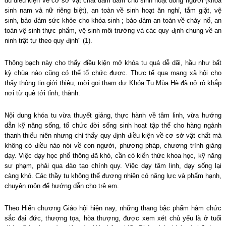
đủ điều kiện về cơ sở vật chất đảm đảm cho sinh hoạt đông người (khóa
sinh nam và nữ riêng biệt), an toàn về sinh hoạt ăn nghỉ, tắm giặt, vệ
sinh, bảo đảm sức khỏe cho khóa sinh ; bảo đảm an toàn về cháy nổ, an
toàn vệ sinh thực phẩm, vệ sinh môi trường và các quy định chung về an
ninh trật tự theo quy định" (1).
Thông bạch này cho thấy điều kiện mở khóa tu quá dễ dãi, hầu như bất
kỳ chùa nào cũng có thể tổ chức được. Thực tế qua mạng xã hội cho
thấy thông tin giới thiệu, mời gọi tham dự Khóa Tu Mùa Hè đã nở rộ khắp
nơi từ quê tới tỉnh, thành.
Nội dung khóa tu vừa thuyết giảng, thực hành về tâm linh, vừa hướng
dẫn kỹ năng sống, tổ chức đời sống sinh hoạt tập thể cho hàng ngành
thanh thiếu niên nhưng chỉ thấy quy định điều kiện về cơ sở vật chất mà
không có điều nào nói về con người, phương pháp, chương trình giảng
dạy. Việc dạy học phổ thông đã khó, cần có kiến thức khoa học, kỹ năng
sư phạm, phải qua đào tạo chính quy. Việc dạy tâm linh, dạy sống lại
càng khó. Các thầy tu không thể đương nhiên có năng lực và phẩm hạnh,
chuyên môn để hướng dẫn cho trẻ em.
Theo Hiến chương Giáo hội hiện nay, những thang bậc phẩm hàm chức
sắc đại đức, thượng tọa, hòa thượng, được xem xét chủ yếu là ở tuổi