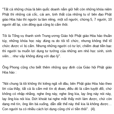
"Tất cả những chùa là bên quốc doanh nắm giữ hết còn những khóa niệm
Phật thì những cái cốc, cái am, tịnh thất của những tu sĩ bên đạo Phật
giáo Hòa hảo thì người ta làm riêng, một số người, chừng 5, 7 người, 10
người đổ lại, còn đông quá cũng bị cấm thôi.
Tôi là Tổng vụ thanh sinh Trung ương Giáo hội Phật giáo Hòa hảo thuần
túy, những khóa học này đúng ra do tôi tổ chức, nhưng không thể tổ
chức được vì bị cấm. Nhưng những người có tư lợi, chiếm đoạt tiền bạc
thì người ta muốn lợi dụng tư tưởng của những em nhỏ học sinh, sinh
viên… như vậy không đúng với đạo lý".
Ông Phong cũng cho biết thêm những quy định của Giáo hội Phật giáo
Hòa hảo :
"Nói chung là tôi không thì kiêng ngã về đâu, bên Phật giáo Hòa hảo theo
lời của thầy, tất cả là cấm mê tín dị đoan, điều đó là cấm tuyệt đối, chứ
không có nhập nhằng, nghe ông này, nghe ông kia, lạy ông này nói này,
lạy ông kia nói kia. Dứt khoát tai nghe mắt thấy mới làm được, chứ còn
dạng mê tín, ông lên bà xuống, dẫn dắt thế này thế kia là không được…
Con người ta có nhiều cách lợi dụng cũng chỉ vì tiền thôi". (4).