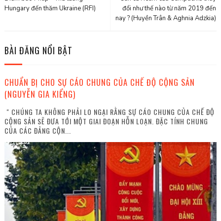
Hungary đến thăm Ukraine (RFI)
đổi như thế nào từ năm 2019 đến
nay ? (Huyền Trân & Aghnia Adzkia)
BÀI ĐĂNG NỔI BẬT
CHUẨN BỊ CHO SỰ CÁO CHUNG CỦA CHẾ ĐỘ CỘNG SẢN
(NGUYỄN GIA KIỂNG)
" CHÚNG TA KHÔNG PHẢI LO NGẠI RẰNG SỰ CÁO CHUNG CỦA CHẾ ĐỘ
CỘNG SẢN SẼ ĐƯA TỚI MỘT GIAI ĐOẠN HỖN LOẠN. ĐẶC TÍNH CHUNG
CỦA CÁC ĐẢNG CỘN...