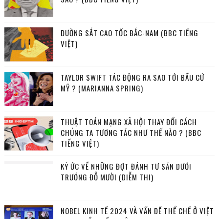
ĐƯỜNG SẮT CAO TỐC BẮC-NAM (BBC TIẾNG
VIỆT)
TAYLOR SWIFT TÁC ĐỘNG RA SAO TỚI BẦU CỬ
MỸ ? (MARIANNA SPRING)
THUẬT TOÁN MẠNG XÃ HỘI THAY ĐỔI CÁCH
CHÚNG TA TƯƠNG TÁC NHƯ THẾ NÀO ? (BBC
TIẾNG VIỆT)
KÝ ỨC VỀ NHỮNG ĐỢT ĐÁNH TƯ SẢN DƯỚI
TRƯỚNG ĐỖ MƯỜI (DIỄM THI)
NOBEL KINH TẾ 2024 VÀ VẤN ĐỀ THỂ CHẾ Ở VIỆT