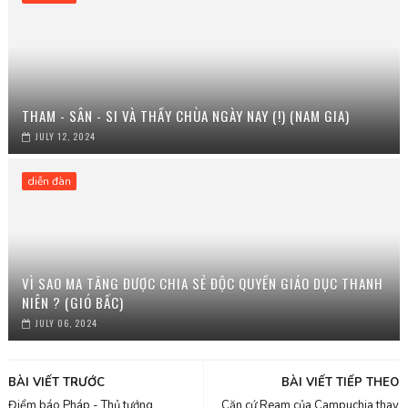
THAM - SÂN - SI VÀ THẦY CHÙA NGÀY NAY (!) (NAM GIA)
JULY 12, 2024
diễn đàn
VÌ SAO MA TĂNG ĐƯỢC CHIA SẺ ĐỘC QUYỀN GIÁO DỤC THANH
NIÊN ? (GIÓ BẤC)
JULY 06, 2024
BÀI VIẾT TRƯỚC
BÀI VIẾT TIẾP THEO
Điểm báo Pháp - Thủ tướng
Căn cứ Ream của Campuchia thay