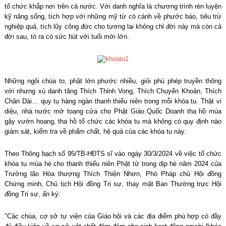
tổ chức khắp nơi trên cả nước. Với danh nghĩa là chương trình rèn luyện
kỹ năng sống, tích hợp với những mỹ từ có cánh về phước báo, tiêu trừ
nghiệp quả, tích lũy công đức cho tương lai không chỉ đời này mà còn cả
đời sau, tỏ ra có sức hút với tuổi mới lớn.
Những ngôi chùa to, phật lớn phước nhiều, giỏi phù phép truyền thông
với nhưng xú danh tăng Thích Thỉnh Vong, Thích Chuyển Khoản, Thích
Chân Dài… quy tụ hàng ngàn thanh thiếu niên trong mỗi khóa tu. Thật vi
diệu, nhà nước mở toang cửa cho Phật Giáo Quốc Doanh tha hồ múa
gậy vườn hoang, tha hồ tổ chức các khóa tu mà không có quy định nào
giám sát, kiểm tra về phẩm chất, hệ quả của các khóa tu này.
Theo Thông bạch số 95/TB-HĐTS sĩ vào ngày 30/3/2024 về việc tổ chức
khóa tu mùa hè cho thanh thiếu niên Phật tử trong dịp hè năm 2024 của
Trưởng lão Hòa thượng Thích Thiện Nhơn, Phó Pháp chủ Hội đồng
Chứng minh, Chủ tịch Hội đồng Trị sự, thay mặt Ban Thường trực Hội
đồng Trị sự, ấn ký:
"Các chùa, cơ sở tự viện của Giáo hội và các địa điểm phù hợp có đầy