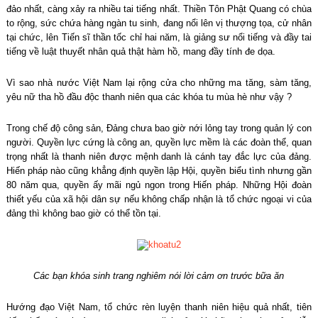
đảo nhất, càng xảy ra nhiều tai tiếng nhất. Thiền Tôn Phật Quang có chùa
to rộng, sức chứa hàng ngàn tu sinh, đang nổi lên vị thượng tọa, cử nhân
tại chức, lên Tiến sĩ thần tốc chỉ hai năm, là giảng sư nổi tiếng và đầy tai
tiếng về luật thuyết nhân quả thật hàm hồ, mang đầy tính đe dọa.
Vì sao nhà nước Việt Nam lại rộng cửa cho những ma tăng, sàm tăng,
yêu nữ tha hồ đầu độc thanh niên qua các khóa tu mùa hè như vậy ?
Trong chế độ công sản, Đảng chưa bao giờ nới lỏng tay trong quản lý con
người. Quyền lực cứng là công an, quyền lực mềm là các đoàn thể, quan
trọng nhất là thanh niên được mệnh danh là cánh tay đắc lực của đảng.
Hiến pháp nào cũng khẳng định quyền lập Hội, quyền biểu tình nhưng gần
80 năm qua, quyền ấy mãi ngủ ngon trong Hiến pháp. Những Hội đoàn
thiết yếu của xã hội dân sự nếu không chấp nhận là tổ chức ngoại vi của
đảng thì không bao giờ có thể tồn tại.
Các bạn khóa sinh trang nghiêm nói lời cảm ơn trước bữa ăn
Hướng đạo Việt Nam, tổ chức rèn luyện thanh niên hiệu quả nhất, tiên