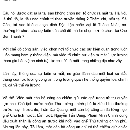
Sài Gòn.
Câu hỏi được đặt ra là tại sao không chọn nơi tổ chức ra mắt tại Hà Nội,
là thủ đô, là đầu não chính trị theo truyền thống ? Thậm chí, nếu tại Sài
Gòn, tại sao không chọn dinh Độc Lập hoặc đại lộ Thống Nhất, nơi
thường tổ chức các sự kiện của chế độ mà lại chọn nơi tổ chức tại Chợ
Bến Thành ?
Với chế độ cộng sản, việc chọn nơi tổ chức các sự kiện quan trọng luôn
luôn mang hàm ý thông điệp, mà việc tổ chức sự kiện ra mắt "Lực lượng
tham gia bảo vệ an ninh trật tự cơ sở" là một trong những dịp như vậy.
Lần này, thông qua sự kiện ra mắt, nó giúp đánh dấu một loạt sự đắc
thắng của lực lượng công an trong tương quan hệ thống quyền lực chính
trị, cả về thế và lượng.
Về thế. Việc một cán bộ công an chiếm giữ các ghế trong tứ trụ quyền
lực như Chủ tịch nước hoặc Thủ tướng chính phủ là điều bình thường
trước nay. Trước đó, Trần Đại Quang, một cán bộ công an đã từng ngồi
ghế Chủ tịch nước. Lần lượt, Nguyễn Tấn Dũng, Phạm Minh Chính cũng
đều xuất thân là công an trước khi ngồi vào ghế Thủ tướng chính phủ.
Nhưng lần này, Tô Lâm, một cán bộ công an chỉ có thể chiếm giữ chiếc