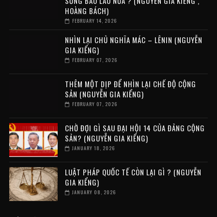
SỐNG BAO LÂU NỮA ? (NGUYỄN GIA KIỂNG ,
HOÀNG BÁCH)
FEBRUARY 14, 2026
NHÌN LẠI CHỦ NGHĨA MÁC – LÊNIN (NGUYỄN
GIA KIỂNG)
FEBRUARY 07, 2026
THÊM MỘT DỊP ĐỂ NHÌN LẠI CHẾ ĐỘ CỘNG
SẢN (NGUYỄN GIA KIỂNG)
FEBRUARY 07, 2026
CHỜ ĐỢI GÌ SAU ĐẠI HỘI 14 CỦA ĐẢNG CỘNG
SẢN? (NGUYỄN GIA KIỂNG)
JANUARY 18, 2026
LUẬT PHÁP QUỐC TẾ CÒN LẠI GÌ ? (NGUYỄN
GIA KIỂNG)
JANUARY 08, 2026