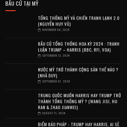
BẦU CỬ TẠI MỸ
TỔNG THỐNG MỸ VÀ CHIẾN TRANH LẠNH 2.0
(NGUYỄN HUY VŨ)
NOVEMBER 06, 2024
BẦU CỬ TỔNG THỐNG HOA KỲ 2024 : TRANH
LUẬN TRUMP – HARRIS (BBC, RFI, VOA)
SEPTEMBER 12, 2024
NƯỚC MỸ TRỞ THÀNH CỘNG SẢN THẾ NÀO ?
(NHÃ DUY)
SEPTEMBER 07, 2024
TRUNG QUỐC MUỐN HARRIS HAY TRUMP TRỞ
THÀNH TỔNG THỐNG MỸ ? (WANG JISI, HU
RAN & ZHAO JIANWEI)
AUGUST 11, 2024
ĐIỂM BÁO PHÁP - TRUMP HAY HARRIS, AI SẼ