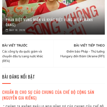
PHÂN BIỆT VÙNG MIỀN VÀ KHÁC BIỆT VÙNG MIỀN (MANH
DANG)
MAY 18, 2026
BÀI VIẾT TRƯỚC
BÀI VIẾT TIẾP THEO
Các công ty đa quốc giảm và
Điểm báo Pháp - Thủ tướng
chuyển đầu tư sang nước khác
Hungary đến thăm Ukraine (RFI)
(RFA)
BÀI ĐĂNG NỔI BẬT
CHUẨN BỊ CHO SỰ CÁO CHUNG CỦA CHẾ ĐỘ CỘNG SẢN
(NGUYỄN GIA KIỂNG)
" CHÚNG TA KHÔNG PHẢI LO NGẠI RẰNG SỰ CÁO CHUNG CỦA CHẾ ĐỘ