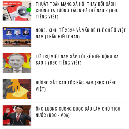
THUẬT TOÁN MẠNG XÃ HỘI THAY ĐỔI CÁCH
CHÚNG TA TƯƠNG TÁC NHƯ THẾ NÀO ? (BBC
TIẾNG VIỆT)
NOBEL KINH TẾ 2024 VÀ VẤN ĐỀ THỂ CHẾ Ở VIỆT
NAM (TRẦN HIẾU CHÂN)
TỨ TRỤ VIỆT NAM SẮP TỚI SẼ BIẾN ĐỘNG RA
SAO ? (BBC TIẾNG VIỆT)
ĐƯỜNG SẮT CAO TỐC BẮC-NAM (BBC TIẾNG
VIỆT)
ÔNG LƯƠNG CƯỜNG ĐƯỢC BẦU LÀM CHỦ TỊCH
NƯỚC (BBC - VOA)