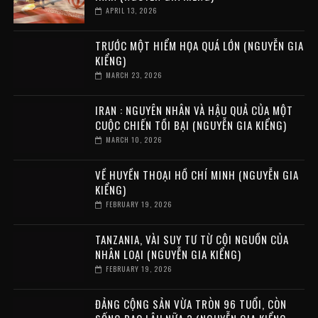
APRIL 13, 2026
TRƯỚC MỘT HIỂM HỌA QUÁ LỚN (NGUYỄN GIA
KIỂNG)
MARCH 23, 2026
IRAN : NGUYÊN NHÂN VÀ HẬU QUẢ CỦA MỘT
CUỘC CHIẾN TỒI BẠI (NGUYỄN GIA KIỂNG)
MARCH 10, 2026
VỀ HUYỀN THOẠI HỒ CHÍ MINH (NGUYỄN GIA
KIỂNG)
FEBRUARY 19, 2026
TANZANIA, VÀI SUY TƯ TỪ CỘI NGUỒN CỦA
NHÂN LOẠI (NGUYỄN GIA KIỂNG)
FEBRUARY 19, 2026
ĐẢNG CỘNG SẢN VỪA TRÒN 96 TUỔI, CÒN