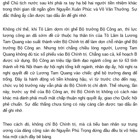
ghế Chủ tịch nước sau khi phải ra tay hạ bệ hai người tiền nhiệm khác
trong thời gian rất ngắn gồm Nguyễn Xuân Phúc và Võ Văn Thưởng. Sự
đắc thắng ấy cần được tạo dấu ấn để ghi nhớ.
Không chỉ thế, khi Tô Lâm dợm rời ghế Bộ trưởng Bộ Công an, thì lực
lượng công an đã sớm đề cử thuộc hạ thân tín của Tô Lâm là Lương
Tam Quang vào suất thành viên Bộ Chính trị để làm dọn chỗ nhận ghế Bộ
trưởng Bộ Công an. Nhưng trời chẳng chiều lòng người, Lương Tam
Quang không đủ túc số phiếu vào Bộ Chính trị. Chẳng sao cả, kế hoạch B
được sử dụng. Bộ Công an triệu tập lãnh đạo ngành công an từ 63 tỉnh
thành về Hà Nội tham dự hội nghị tổng kết ngành, nhân dịp ấy, hội nghị ra
nghị quyết đề cử Lương Tam Quang vào chiếc ghế bộ trưởng đang để
trống. Đây là hành động vô tiền khoáng hậu, vì từ trước cho đến nay,
chức vụ bộ trưởng này vẫn phải do Bộ Chính trị chỉ định. Thế nhưng, lần
này, trước uy thế của Bộ Công an, thì Bộ Chính trị không có cách nào
khác mà đành phải muối mặt chấp thuận nghị quyết ấy, giao cho Quốc hội
phê chuẩn. Sự đắc thắng chưa từng có này càng cần được tạo dấu ấn
để ghi nhớ.
Theo cách đó, không chỉ Bộ Chính trị, mà cả tiểu ban nhân sự trung
ương của đảng cộng sản do Nguyễn Phú Trọng đứng đầu đều bị vô hiệu
hóa một cách đầy bẽ bàng.