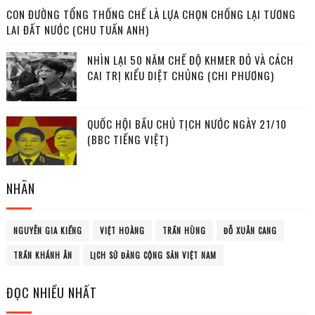
CON ĐƯỜNG TỔNG THỐNG CHẾ LÀ LỰA CHỌN CHỐNG LẠI TƯƠNG
LAI ĐẤT NƯỚC (CHU TUẤN ANH)
NHÌN LẠI 50 NĂM CHẾ ĐỘ KHMER ĐỎ VÀ CÁCH
CAI TRỊ KIỂU DIỆT CHỦNG (CHI PHƯƠNG)
QUỐC HỘI BẦU CHỦ TỊCH NƯỚC NGÀY 21/10
(BBC TIẾNG VIỆT)
NHÃN
NGUYỄN GIA KIỂNG
VIỆT HOÀNG
TRẦN HÙNG
ĐỖ XUÂN CANG
TRẦN KHÁNH ÂN
LỊCH SỬ ĐẢNG CỘNG SẢN VIỆT NAM
ĐỌC NHIỀU NHẤT