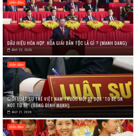
diễn đàn
DẤU HIỆU HÒA HỢP, HÒA GIẢI DÂN TỘC LÀ GÌ ? (MANH DANG)
MAY 22, 2026
diễn đàn
GIỚI LUẬT SƯ TRẺ VIỆT NAM TRƯỚC MỐI ĐE DỌA "TO BE OR
NOT TO BE" (ĐẶNG ĐÌNH MẠNH)
MAY 21, 2026
diễn đàn