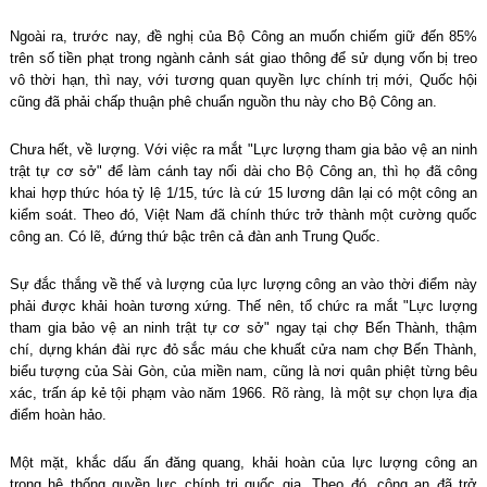
Ngoài ra, trước nay, đề nghị của Bộ Công an muốn chiếm giữ đến 85%
trên số tiền phạt trong ngành cảnh sát giao thông để sử dụng vốn bị treo
vô thời hạn, thì nay, với tương quan quyền lực chính trị mới, Quốc hội
cũng đã phải chấp thuận phê chuẩn nguồn thu này cho Bộ Công an.
Chưa hết, về lượng. Với việc ra mắt "Lực lượng tham gia bảo vệ an ninh
trật tự cơ sở" để làm cánh tay nối dài cho Bộ Công an, thì họ đã công
khai hợp thức hóa tỷ lệ 1/15, tức là cứ 15 lương dân lại có một công an
kiểm soát. Theo đó, Việt Nam đã chính thức trở thành một cường quốc
công an. Có lẽ, đứng thứ bậc trên cả đàn anh Trung Quốc.
Sự đắc thắng về thế và lượng của lực lượng công an vào thời điểm này
phải được khải hoàn tương xứng. Thế nên, tổ chức ra mắt "Lực lượng
tham gia bảo vệ an ninh trật tự cơ sở" ngay tại chợ Bến Thành, thậm
chí, dựng khán đài rực đỏ sắc máu che khuất cửa nam chợ Bến Thành,
biểu tượng của Sài Gòn, của miền nam, cũng là nơi quân phiệt từng bêu
xác, trấn áp kẻ tội phạm vào năm 1966. Rõ ràng, là một sự chọn lựa địa
điểm hoàn hảo.
Một mặt, khắc dấu ấn đăng quang, khải hoàn của lực lượng công an
trong hệ thống quyền lực chính trị quốc gia. Theo đó, công an đã trở