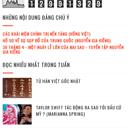
1
2
9
9
1
3
2
9
NHỮNG NỘI DUNG ĐÁNG CHÚ Ý
CÁC KHÁI NIỆM CHÍNH TRỊ NỀN TẢNG (HỒNG VIỆT)
HỒ SƠ VỀ SỰ SỤP ĐỔ CỦA TRUNG QUỐC (NGUYỄN GIA KIỂNG)
30 THÁNG 4 - MỘT NGÀY LỄ LỚN CỦA MAI SAU - TUYỂN TẬP NGUYỄN
GIA KIỂNG
ĐỌC NHIỀU NHẤT TRONG TUẦN
TỪ HÁN VIỆT GỐC NHẬT
TAYLOR SWIFT TÁC ĐỘNG RA SAO TỚI BẦU CỬ
MỸ ? (MARIANNA SPRING)