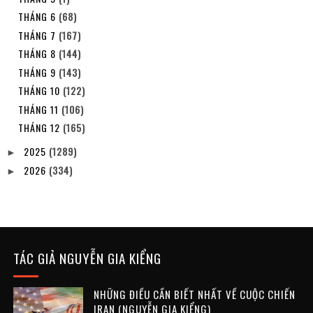
THÁNG 6
(68)
THÁNG 7
(167)
THÁNG 8
(144)
THÁNG 9
(143)
THÁNG 10
(122)
THÁNG 11
(106)
THÁNG 12
(165)
2025
(1289)
►
2026
(334)
►
TÁC GIẢ NGUYỄN GIA KIỂNG
NHỮNG ĐIỀU CẦN BIẾT NHẤT VỀ CUỘC CHIẾN
IRAN (NGUYỄN GIA KIỂNG)