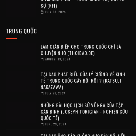
SỢ (RFI)
JULY 28, 2024
TRUNG QUỐC
LÀM GIÁN ĐIỆP CHO TRUNG QUỐC CHỈ LÀ
CHUYỆN NHỎ (THOIBAO.DE)
AUGUST 13, 2024
TẠI SAO PHÁT BIỂU CỦA LÝ CƯỜNG VỀ KINH
TẾ TRUNG QUỐC GÂY BỐI RỐI ? (KATSUJI
NAKAZAWA)
JULY 23, 2024
NHỮNG BÀI HỌC LỊCH SỬ VỀ NGA CỦA TẬP
CẬN BÌNH (JOSEPH TORIGIAN - NGHIÊN CỨU
QUỐC TẾ)
JUNE 29, 2024