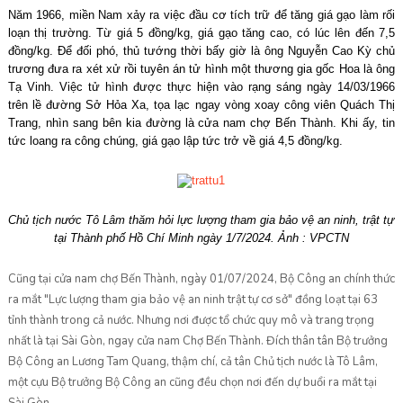
Năm 1966, miền Nam xảy ra việc đầu cơ tích trữ để tăng giá gạo làm rối
loạn thị trường. Từ giá 5 đồng/kg, giá gạo tăng cao, có lúc lên đến 7,5
đồng/kg. Để đối phó, thủ tướng thời bấy giờ là ông Nguyễn Cao Kỳ chủ
trương đưa ra xét xử rồi tuyên án tử hình một thương gia gốc Hoa là ông
Tạ Vinh. Việc tử hình được thực hiện vào rạng sáng ngày 14/03/1966
trên lề đường Sở Hỏa Xa, tọa lạc ngay vòng xoay công viên Quách Thị
Trang, nhìn sang bên kia đường là cửa nam chợ Bến Thành. Khi ấy, tin
tức loang ra công chúng, giá gạo lập tức trở về giá 4,5 đồng/kg.
Chủ tịch nước Tô Lâm thăm hỏi lực lượng tham gia bảo vệ an ninh, trật tự
tại Thành phố Hồ Chí Minh ngày 1/7/2024. Ảnh : VPCTN
Cũng tại cửa nam chợ Bến Thành, ngày 01/07/2024, Bộ Công an chính thức
ra mắt "Lực lượng tham gia bảo vệ an ninh trật tự cơ sở" đồng loạt tại 63
tỉnh thành trong cả nước. Nhưng nơi được tổ chức quy mô và trang trọng
nhất là tại Sài Gòn, ngay cửa nam Chợ Bến Thành. Đích thân tân Bộ trưởng
Bộ Công an Lương Tam Quang, thậm chí, cả tân Chủ tịch nước là Tô Lâm,
một cựu Bộ trưởng Bộ Công an cũng đều chọn nơi đến dự buổi ra mắt tại