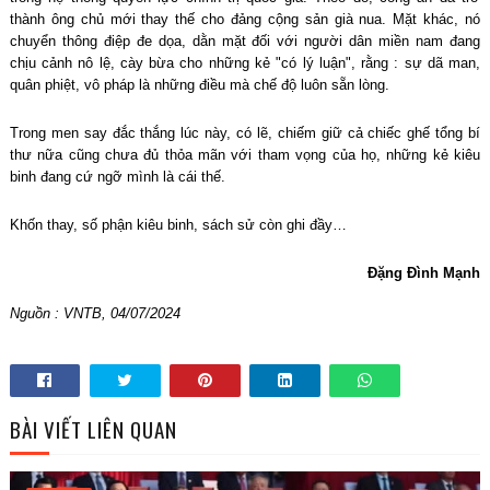
thành ông chủ mới thay thế cho đảng cộng sản già nua. Mặt khác, nó
chuyển thông điệp đe dọa, dằn mặt đối với người dân miền nam đang
chịu cảnh nô lệ, cày bừa cho những kẻ "có lý luận", rằng : sự dã man,
quân phiệt, vô pháp là những điều mà chế độ luôn sẵn lòng.
Trong men say đắc thắng lúc này, có lẽ, chiếm giữ cả chiếc ghế tổng bí
thư nữa cũng chưa đủ thỏa mãn với tham vọng của họ, những kẻ kiêu
binh đang cứ ngỡ mình là cái thế.
Khốn thay, số phận kiêu binh, sách sử còn ghi đầy…
Đặng Đình Mạnh
Nguồn : VNTB, 04/07/2024
BÀI VIẾT LIÊN QUAN