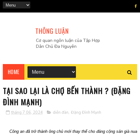
THÔNG LUẬN
Cơ quan ngôn luận của Tập Hợp
Dân Chủ Đa Nguyên
HOME
TẠI SAO LẠI LÀ CHỢ BẾN THÀNH ? (ĐẶNG
ĐÌNH MẠNH)
tháng 7 06, 2024
diễn đàn
,
Đặng Đình Mạnh
Công an đã trở thành ông chủ mới thay thế cho đảng cộng sản già nua