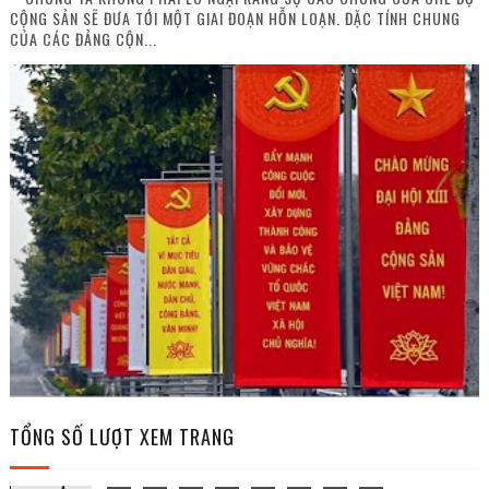
CỘNG SẢN SẼ ĐƯA TỚI MỘT GIAI ĐOẠN HỖN LOẠN. ĐẶC TÍNH CHUNG
CỦA CÁC ĐẢNG CỘN...
TỔNG SỐ LƯỢT XEM TRANG