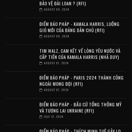
BẢO VỆ ĐÀI LOAN ? (RFI)
AUGUST 09, 2024
ĐIỂM BÁO PHÁP - KAMALA HARRIS, LUỒNG
GIÓ MỚI CỦA ĐẢNG DÂN CHỦ (RFI)
AUGUST 08, 2024
TIM WALZ, CAM KẾT VỀ LÒNG YÊU NƯỚC VÀ
CẤP TIẾN CỦA KAMALA HARRIS (NHÃ DUY)
AUGUST 07, 2024
ĐIỂM BÁO PHÁP - PARIS 2024 THÀNH CÔNG
NGOÀI MONG ĐỢI (RFI)
AUGUST 07, 2024
ĐIỂM BÁO PHÁP - BẦU CỬ TỔNG THỐNG MỸ
VÀ TƯƠNG LAI UKRAINE (RFI)
JULY 31, 2024
ĐIỂM BÁO PHÁP - THÍCH MINH TUỆ GÂY LO