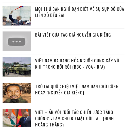
MỌI THỨ BẠN NGHĨ BẠN BIẾT VỀ SỰ SỤP ĐỔ CỦA
LIÊN XÔ ĐỀU SAI
BÀI VIẾT CỦA TÁC GIẢ NGUYỄN GIA KIỂNG
VIỆT NAM ĐA DẠNG HÓA NGUỒN CUNG CẤP VŨ
KHÍ TRONG BỐI RỐI (BBC - VOA - RFA)
TRỞ LẠI QUỐC HIỆU VIỆT NAM DÂN CHỦ CỘNG
HÒA? (NGUYỄN GIA KIỂNG)
VIỆT – ẤN VỚI "ĐỐI TÁC CHIẾN LƯỢC TĂNG
CƯỜNG" : LÀM CHO RÕ MẶT ĐÔI TA... (ĐINH
HOÀNG THẮNG)