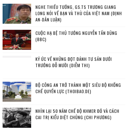
NGHE THIẾU TƯỚNG, GS.TS TRƯƠNG GIANG
LONG NÓI VỀ BẠN VÀ THÙ CỦA VIỆT NAM (ĐỊNH
AN-DÂN LUẬN)
CUỘC HẠ BỆ THỦ TƯỚNG NGUYỄN TẤN DŨNG
(BBC)
KÝ ỨC VỀ NHỮNG ĐỢT ĐÁNH TƯ SẢN DƯỚI
TRƯỚNG ĐỖ MƯỜI (DIỄM THI)
BỘ CÔNG AN TRỞ THÀNH MỘT SIÊU BỘ KHỐNG
CHẾ QUYỀN LỰC (THOIBAO.DE)
NHÌN LẠI 50 NĂM CHẾ ĐỘ KHMER ĐỎ VÀ CÁCH
CAI TRỊ KIỂU DIỆT CHỦNG (CHI PHƯƠNG)