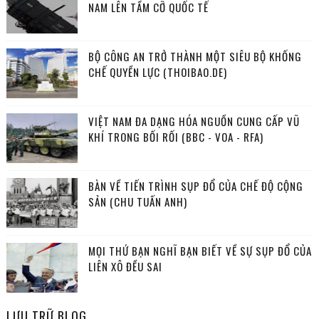
NAM LÊN TẦM CỠ QUỐC TẾ
BỘ CÔNG AN TRỞ THÀNH MỘT SIÊU BỘ KHỐNG
CHẾ QUYỀN LỰC (THOIBAO.DE)
VIỆT NAM ĐA DẠNG HÓA NGUỒN CUNG CẤP VŨ
KHÍ TRONG BỐI RỐI (BBC - VOA - RFA)
BÀN VỀ TIẾN TRÌNH SỤP ĐỔ CỦA CHẾ ĐỘ CỘNG
SẢN (CHU TUẤN ANH)
MỌI THỨ BẠN NGHĨ BẠN BIẾT VỀ SỰ SỤP ĐỔ CỦA
LIÊN XÔ ĐỀU SAI
LƯU TRỮ BLOG