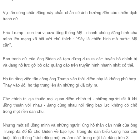
Vụ tấn công chấn động này chắc chắn sẽ ảnh hưởng đến các chiến dịch
tranh cử.
Eric Trump - con trai vị cựu tổng thống Mỹ - nhanh chóng đăng hình cha
mình lên mạng xã hội với chú thích : "Đây là chiến binh mà nước Mỹ
cần".
Ban tranh cử của ông Biden đã tạm dừng đưa ra các tuyên bố chính trị
và đang nỗ lực gỡ bỏ các quảng cáo trên truyền hình nhanh nhất có thể.
Họ tin rằng việc tấn công ông Trump vào thời điểm này là không phù hợp.
Thay vào đó, họ tập trung lên án những gì đã xảy ra.
Các chính trị gia thuộc mọi quan điểm chính trị - những người rất ít khi
đồng thuận với nhau - đang cùng nhau nói rằng bạo lực không có chỗ
trong một nền dân chủ.
Nhưng một số đồng minh và những người ủng hộ thân cận nhất của ông
Trump đã đổ lỗi cho Biden về bạo lực, trong đó dân biểu Cộng hòa cáo
buộc tổng thống "kích động một vụ ám sát" trong một bài đăng trên X.