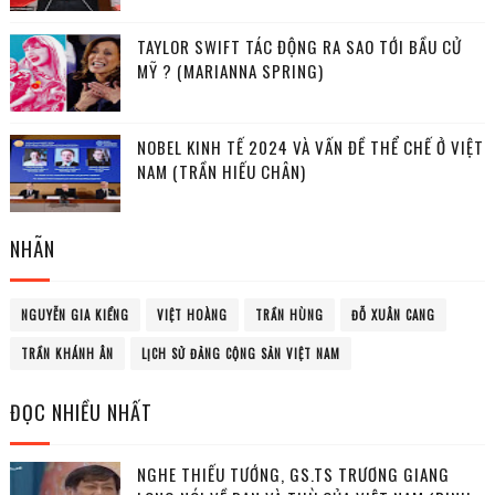
TAYLOR SWIFT TÁC ĐỘNG RA SAO TỚI BẦU CỬ
MỸ ? (MARIANNA SPRING)
NOBEL KINH TẾ 2024 VÀ VẤN ĐỀ THỂ CHẾ Ở VIỆT
NAM (TRẦN HIẾU CHÂN)
NHÃN
NGUYỄN GIA KIỂNG
VIỆT HOÀNG
TRẦN HÙNG
ĐỖ XUÂN CANG
TRẦN KHÁNH ÂN
LỊCH SỬ ĐẢNG CỘNG SẢN VIỆT NAM
ĐỌC NHIỀU NHẤT
NGHE THIẾU TƯỚNG, GS.TS TRƯƠNG GIANG