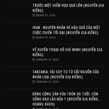
TRƯỚC MỘT HIỂM HỌA QUÁ LỚN (NGUYỄN GIA
KIỂNG)
MARCH 23, 2026
IRAN : NGUYÊN NHÂN VÀ HẬU QUẢ CỦA MỘT
CUỘC CHIẾN TỒI BẠI (NGUYỄN GIA KIỂNG)
MARCH 10, 2026
VỀ HUYỀN THOẠI HỒ CHÍ MINH (NGUYỄN GIA
KIỂNG)
FEBRUARY 19, 2026
TANZANIA, VÀI SUY TƯ TỪ CỘI NGUỒN CỦA
NHÂN LOẠI (NGUYỄN GIA KIỂNG)
FEBRUARY 19, 2026
ĐẢNG CỘNG SẢN VỪA TRÒN 96 TUỔI, CÒN
SỐNG BAO LÂU NỮA ? (NGUYỄN GIA KIỂNG ,
HOÀNG BÁCH)
FEBRUARY 14, 2026