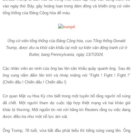
v
à
o ng
à
y th
ứ
B
ả
y, g
â
y ho
ả
ng lo
ạ
n trong
đá
m
đô
ng v
à
khi
ế
n
ứ
ng c
ử
vi
ê
n
t
ổ
ng th
ố
ng c
ủ
a
Đ
ả
ng C
ộ
ng h
ò
a
đ
ổ
m
á
u.
Ứ
ng c
ử
viên t
ổ
ng th
ố
ng c
ủ
a Đ
ả
ng C
ộ
ng hòa, c
ự
u T
ổ
ng th
ố
ng Donald
Trump, đ
ượ
c dìu ra kh
ỏ
i sân kh
ấ
u t
ạ
i m
ộ
t s
ự
ki
ệ
n v
ậ
n đ
ộ
ng tranh c
ử
ở
Butler, bang Pennsylvania, ngày 13/7/2024.
Các nhân viên an ninh c
ủ
a
ô
ng lao l
ê
n s
â
n kh
ấ
u qu
â
y quanh
ô
ng. Sau
đó
ô
ng vung n
ắ
m
đ
ấ
m l
ê
n tr
ờ
i v
à
nh
é
p mi
ệ
ng n
ó
i "Fight ! Fight ! Fight !"
(Chi
ế
n
đ
ấ
u ! Chi
ế
n
đ
ấ
u ! Chi
ế
n
đ
ấ
u !)
C
ơ
quan M
ậ
t v
ụ
Hoa K
ỳ
cho bi
ế
t trong m
ộ
t tuy
ê
n b
ố
r
ằ
ng ng
ườ
i n
ổ
s
ú
ng
đã
ch
ế
t. M
ộ
t ng
ườ
i tham d
ự
cu
ộ
c t
ậ
p h
ợ
p thi
ệ
t m
ạ
ng v
à
hai kh
á
n gi
ả
kh
á
c b
ị
th
ươ
ng. M
ộ
t ngu
ồ
n tin n
ó
i v
ớ
i h
ã
ng tin Reuters r
ằ
ng v
ụ
vi
ệ
c
đ
ang
đ
ượ
c
đ
i
ề
u tra nh
ư
m
ộ
t n
ỗ
l
ự
c
á
m s
á
t.
Ông Trump, 78 tu
ổ
i, v
ừ
a b
ắ
t
đ
ầ
u ph
á
t bi
ể
u th
ì
ti
ế
ng s
ú
ng vang l
ê
n.
Ô
ng