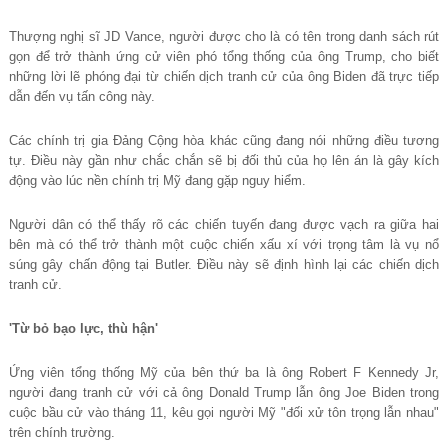
Thượng nghị sĩ JD Vance, người được cho là có tên trong danh sách rút
gọn để trở thành ứng cử viên phó tổng thống của ông Trump, cho biết
những lời lẽ phóng đại từ chiến dịch tranh cử của ông Biden đã trực tiếp
dẫn đến vụ tấn công này.
Các chính trị gia Đảng Cộng hòa khác cũng đang nói những điều tương
tự. Điều này gần như chắc chắn sẽ bị đối thủ của họ lên án là gây kích
động vào lúc nền chính trị Mỹ đang gặp nguy hiểm.
Người dân có thể thấy rõ các chiến tuyến đang được vạch ra giữa hai
bên mà có thể trở thành một cuộc chiến xấu xí với trọng tâm là vụ nổ
súng gây chấn động tại Butler. Điều này sẽ định hình lại các chiến dịch
tranh cử.
'Từ bỏ bạo lực, thù hận'
Ứng viên tổng thống Mỹ của bên thứ ba là ông Robert F Kennedy Jr,
người đang tranh cử với cả ông Donald Trump lẫn ông Joe Biden trong
cuộc bầu cử vào tháng 11, kêu gọi người Mỹ "đối xử tôn trọng lẫn nhau"
trên chính trường.