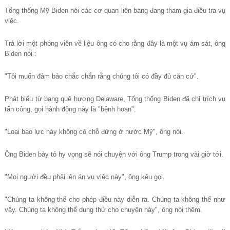
Tổng thống Mỹ Biden nói các cơ quan liên bang đang tham gia điều tra vụ
việc.
Trả lời một phóng viên về liệu ông có cho rằng đây là một vụ ám sát, ông
Biden nói :
"Tôi muốn đảm bảo chắc chắn rằng chúng tôi có đầy đủ căn cứ".
Phát biểu từ bang quê hương Delaware, Tổng thống Biden đã chỉ trích vụ
tấn công, gọi hành động này là "bệnh hoạn".
"Loại bạo lực này không có chỗ đứng ở nước Mỹ", ông nói.
Ông Biden bày tỏ hy vọng sẽ nói chuyện với ông Trump trong vài giờ tới.
"Mọi người đều phải lên án vụ việc này", ông kêu gọi.
"Chúng ta không thể cho phép điều này diễn ra. Chúng ta không thể như
vậy. Chúng ta không thể dung thứ cho chuyện này", ông nói thêm.