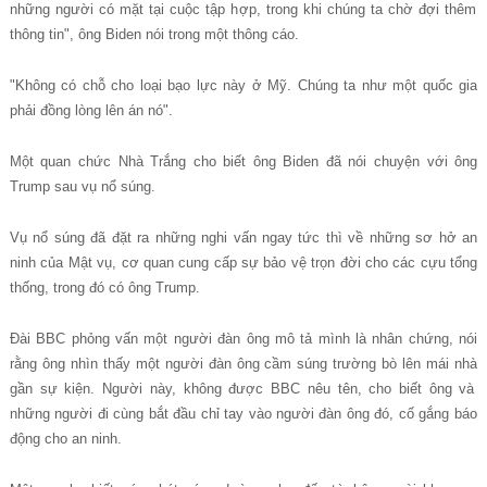
nh
ữ
ng ng
ườ
i c
ó
m
ặ
t t
ạ
i cu
ộ
c t
ậ
p h
ợ
p, trong khi ch
ú
ng ta ch
ờ
đ
ợ
i th
ê
m
th
ô
ng tin",
ô
ng Biden n
ó
i trong m
ộ
t th
ô
ng c
á
o.
"Không có ch
ỗ
cho lo
ạ
i b
ạ
o l
ự
c n
à
y
ở
M
ỹ
. Ch
ú
ng ta nh
ư
m
ộ
t qu
ố
c gia
ph
ả
i
đ
ồ
ng l
ò
ng l
ê
n
á
n n
ó
".
M
ộ
t quan ch
ứ
c Nh
à
Tr
ắ
ng cho bi
ế
t
ô
ng Biden
đã
n
ó
i chuy
ệ
n v
ớ
i
ô
ng
Trump sau v
ụ
n
ổ
s
ú
ng.
V
ụ
n
ổ
s
ú
ng
đã
đ
ặ
t ra nh
ữ
ng nghi v
ấ
n ngay t
ứ
c th
ì
v
ề
nh
ữ
ng s
ơ
h
ở
an
ninh c
ủ
a M
ậ
t v
ụ
, c
ơ
quan cung c
ấ
p s
ự
b
ả
o v
ệ
tr
ọ
n
đ
ờ
i cho c
á
c c
ự
u t
ổ
ng
th
ố
ng, trong
đó
c
ó
ô
ng Trump.
Đài BBC ph
ỏ
ng v
ấ
n m
ộ
t ng
ườ
i
đà
n
ô
ng m
ô
t
ả
m
ì
nh l
à
nh
â
n ch
ứ
ng, n
ó
i
r
ằ
ng
ô
ng nh
ì
n th
ấ
y m
ộ
t ng
ườ
i
đà
n
ô
ng c
ầ
m s
ú
ng tr
ườ
ng b
ò
l
ê
n m
á
i nh
à
g
ầ
n s
ự
ki
ệ
n. Ng
ườ
i n
à
y, kh
ô
ng
đ
ượ
c BBC n
ê
u t
ê
n, cho bi
ế
t
ô
ng v
à
nh
ữ
ng ng
ườ
i
đ
i c
ù
ng b
ắ
t
đ
ầ
u ch
ỉ
tay v
à
o ng
ườ
i
đà
n
ô
ng
đó
, c
ố
g
ắ
ng b
á
o
đ
ộ
ng cho an ninh.