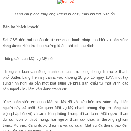
Hình chụp cho thấy ông Trump bị chảy máu nhưng "vẫn ổn"
Bắn hạ 'thích khách'
Đài CBS dẫn hai nguồn tin từ cơ quan hành pháp cho biết vụ bắn súng
đang được điều tra theo hướng là ám sát có chủ đích.
Thông cáo của Mật vụ Mỹ nêu :
"Trong sự kiện vận động tranh cử của cựu Tổng thống Trump ở thành
phố Butler, bang Pennsylvania, vào khoảng 18 giờ 15 ngày 13/7, một tay
súng tình nghi đã bắn một loạt súng về phía sân khấu từ một vị trí cao
bên ngoài địa điểm vận động tranh cử.
"Các nhân viên cơ quan Mật vụ Mỹ đã vô hiệu hóa tay súng này, hiện
người này đã chết. Cơ quan Mật vụ Mỹ nhanh chóng đáp trả bằng các
biện pháp bảo vệ và cựu Tổng thống Trump đã an toàn. Một người tham
dự sự kiện bị thiệt mạng, hai người tham dự khác bị thương nghiêm
trọng. Vụ việc đang được điều tra và cơ quan Mật vụ đã thông báo đến