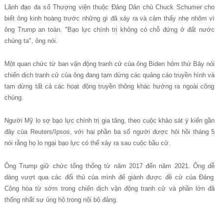
Lãnh đ
ạ
o
đ
a s
ố
Th
ượ
ng vi
ệ
n thu
ộ
c
Đ
ả
ng D
â
n ch
ủ
Chuck Schumer cho
bi
ế
t
ô
ng kinh ho
à
ng tr
ướ
c nh
ữ
ng g
ì
đã
x
ả
y ra v
à
c
ả
m th
ấ
y nh
ẹ
nh
õ
m v
ì
ô
ng Trump an to
à
n.
"
B
ạ
o l
ự
c ch
í
nh tr
ị
kh
ô
ng c
ó
ch
ỗ
đ
ứ
ng
ở
đ
ấ
t n
ướ
c
ch
ú
ng ta",
ô
ng n
ó
i.
M
ộ
t quan ch
ứ
c t
ừ
ban v
ậ
n
đ
ộ
ng tranh c
ử
c
ủ
a
ô
ng Biden h
ô
m th
ứ
B
ả
y n
ó
i
chi
ế
n d
ị
ch tranh c
ử
c
ủ
a
ô
ng
đ
ang t
ạ
m d
ừ
ng c
á
c qu
ả
ng c
á
o truy
ề
n h
ì
nh v
à
t
ạ
m d
ừ
ng t
ấ
t c
ả
c
á
c ho
ạ
t
đ
ộ
ng truy
ề
n th
ô
ng kh
á
c h
ướ
ng ra ngo
à
i c
ô
ng
ch
ú
ng.
Ng
ườ
i M
ỹ
lo s
ợ
b
ạ
o l
ự
c ch
í
nh tr
ị
gia t
ă
ng, theo cu
ộ
c kh
ả
o s
á
t
ý
ki
ế
n g
ầ
n
đâ
y c
ủ
a Reuters/Ipsos, v
ớ
i hai ph
ầ
n ba s
ố
ng
ườ
i
đ
ượ
c h
ỏ
i h
ồ
i th
á
ng 5
n
ó
i r
ằ
ng h
ọ
lo ng
ạ
i b
ạ
o l
ự
c c
ó
th
ể
x
ả
y ra sau cu
ộ
c b
ầ
u c
ử
.
Ông Trump gi
ữ
ch
ứ
c t
ổ
ng th
ố
ng t
ừ
n
ă
m 2017
đ
ế
n n
ă
m 2021.
Ô
ng d
ễ
d
à
ng v
ượ
t qua c
á
c
đ
ố
i th
ủ
c
ủ
a m
ì
nh
đ
ể
gi
à
nh
đ
ượ
c
đ
ề
c
ử
c
ủ
a
Đ
ả
ng
C
ộ
ng h
ò
a t
ừ
s
ớ
m trong chi
ế
n d
ị
ch v
ậ
n
đ
ộ
ng tranh c
ử
v
à
ph
ầ
n l
ớ
n
đã
th
ố
ng nh
ấ
t s
ự
ủ
ng h
ộ
trong n
ộ
i b
ộ
đ
ả
ng.