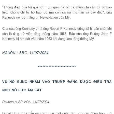
"Thông điệp của tôi gửi tới mọi người là tất cả chúng ta cần từ bỏ bạo
lực. Không chỉ từ bỏ bạo lực mà còn cả sự thù hận và cay độc", ông
Kennedy nói với hãng tin NewsNation của Mỹ.
Cha của ông Kennedy Jr là ông Robert F Kennedy cũng đã bị bắn chết khi
còn là ứng cử viên tổng thống năm 1968. Bác của ông là ông John F
Kennedy bị ám sát vào năm 1963 khi đang làm tổng thống Mỹ.
NGUỒN : BBC, 14/07/2024
*************************
V
Ụ
N
Ổ
SÚNG NH
Ắ
M VÀO TRUMP ĐANG Đ
ƯỢ
C ĐI
Ề
U TRA
NH
Ư
N
Ỗ
L
Ự
C ÁM SÁT
Reuters & AP VOA, 14/07/2024
Donald Trump b
ị
b
ắ
n v
à
o tai trong m
ộ
t cu
ộ
c t
ậ
p h
ợ
p v
ậ
n
đ
ộ
ng tranh c
ử