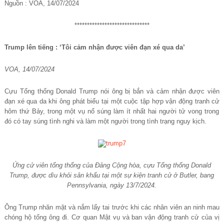
Nguồn : VOA, 14/07/2024
******************************
Trump lên ti
ế
ng : ‘Tôi c
ả
m nh
ậ
n đ
ượ
c viên đ
ạ
n xé qua da’
VOA, 14/07/2024
C
ự
u T
ổ
ng th
ố
ng Donald Trump n
ó
i
ô
ng b
ị
b
ắ
n v
à
c
ả
m nh
ậ
n
đ
ượ
c vi
ê
n
đ
ạ
n x
é
qua da khi
ô
ng ph
á
t bi
ể
u t
ạ
i m
ộ
t cu
ộ
c t
ậ
p h
ợ
p v
ậ
n
đ
ộ
ng tranh c
ử
h
ô
m th
ứ
B
ả
y, trong m
ộ
t v
ụ
n
ổ
s
ú
ng l
à
m
í
t nh
ấ
t hai ng
ườ
i t
ử
vong trong
đó
c
ó
tay s
ú
ng t
ì
nh nghi v
à
l
à
m m
ộ
t ng
ườ
i trong t
ì
nh tr
ạ
ng nguy k
ị
ch.
Ứ
ng c
ử
vi
ê
n t
ổ
ng th
ố
ng c
ủ
a
Đ
ả
ng C
ộ
ng h
ò
a, c
ự
u T
ổ
ng th
ố
ng Donald
Trump,
đ
ượ
c d
ì
u kh
ỏ
i s
â
n kh
ấ
u t
ạ
i m
ộ
t s
ự
ki
ệ
n tranh c
ử
ở
Butler, bang
Pennsylvania, ng
à
y 13/7/2024.
Ông Trump nhăn m
ặ
t v
à
n
ắ
m l
ấ
y tai tr
ướ
c khi c
á
c nh
â
n vi
ê
n an ninh mau
ch
ó
ng h
ộ
t
ố
ng
ô
ng
đ
i.
C
ơ
quan M
ậ
t v
ụ
v
à
ban v
ậ
n
đ
ộ
ng tranh c
ử
c
ủ
a v
ị