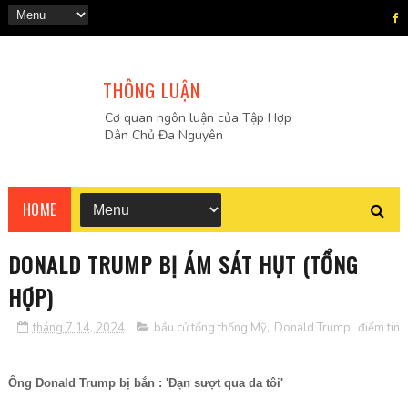
THÔNG LUẬN
Cơ quan ngôn luận của Tập Hợp
Dân Chủ Đa Nguyên
HOME
DONALD TRUMP BỊ ÁM SÁT HỤT (TỔNG
HỢP)
tháng 7 14, 2024
bầu cử tổng thống Mỹ
,
Donald Trump
,
điểm tin
Ông Donald Trump bị bắn : 'Đạn sượt qua da tôi'