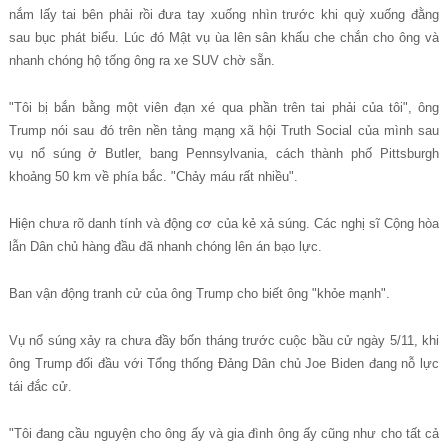
n
ắ
m l
ấ
y tai b
ê
n ph
ả
i r
ồ
i
đ
ư
a tay xu
ố
ng nh
ì
n tr
ướ
c khi qu
ỳ
xu
ố
ng
đ
ằ
ng
sau b
ụ
c ph
á
t bi
ể
u. L
ú
c
đó
M
ậ
t v
ụ
ù
a l
ê
n s
â
n kh
ấ
u che ch
ắ
n cho
ô
ng v
à
nhanh ch
ó
ng h
ộ
t
ố
ng
ô
ng ra xe SUV ch
ờ
s
ẵ
n.
"Tôi b
ị
b
ắ
n b
ằ
ng m
ộ
t vi
ê
n
đ
ạ
n x
é
qua ph
ầ
n tr
ê
n tai ph
ả
i c
ủ
a t
ô
i",
ô
ng
Trump n
ó
i sau
đó
tr
ê
n n
ề
n t
ả
ng m
ạ
ng x
ã
h
ộ
i Truth Social c
ủ
a m
ì
nh sau
v
ụ
n
ổ
s
ú
ng
ở
Butler, bang Pennsylvania, c
á
ch th
à
nh ph
ố
Pittsburgh
kho
ả
ng 50 km v
ề
ph
í
a b
ắ
c. "Ch
ả
y m
á
u r
ấ
t nhi
ề
u".
Hi
ệ
n ch
ư
a r
õ
danh t
í
nh v
à
đ
ộ
ng c
ơ
c
ủ
a k
ẻ
x
ả
s
ú
ng. C
á
c ngh
ị
s
ĩ
C
ộ
ng h
ò
a
l
ẫ
n D
â
n ch
ủ
h
à
ng
đ
ầ
u
đã
nhanh ch
ó
ng l
ê
n
á
n b
ạ
o l
ự
c.
Ban v
ậ
n
đ
ộ
ng tranh c
ử
c
ủ
a
ô
ng Trump cho bi
ế
t
ô
ng "kh
ỏ
e m
ạ
nh".
V
ụ
n
ổ
s
ú
ng x
ả
y ra ch
ư
a
đ
ầ
y b
ố
n th
á
ng tr
ướ
c cu
ộ
c b
ầ
u c
ử
ng
à
y 5/11, khi
ô
ng Trump
đ
ố
i
đ
ầ
u v
ớ
i T
ổ
ng th
ố
ng
Đ
ả
ng D
â
n ch
ủ
Joe Biden
đ
ang n
ỗ
l
ự
c
t
á
i
đ
ắ
c c
ử
.
"Tôi đang c
ầ
u nguy
ệ
n cho
ô
ng
ấ
y v
à
gia
đì
nh
ô
ng
ấ
y c
ũ
ng nh
ư
cho t
ấ
t c
ả