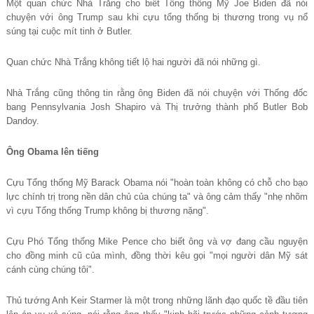
Một quan chức Nhà Trắng cho biết Tổng thống Mỹ Joe Biden đã nói
chuyện với ông Trump sau khi cựu tổng thống bị thương trong vụ nổ
súng tại cuộc mít tinh ở Butler.
Quan chức Nhà Trắng không tiết lộ hai người đã nói những gì.
Nhà Trắng cũng thông tin rằng ông Biden đã nói chuyện với Thống đốc
bang Pennsylvania Josh Shapiro và Thị trưởng thành phố Butler Bob
Dandoy.
Ông Obama lên tiếng
Cựu Tổng thống Mỹ Barack Obama nói "hoàn toàn không có chỗ cho bạo
lực chính trị trong nền dân chủ của chúng ta" và ông cảm thấy "nhẹ nhõm
vì cựu Tổng thống Trump không bị thương nặng".
Cựu Phó Tổng thống Mike Pence cho biết ông và vợ đang cầu nguyện
cho đồng minh cũ của mình, đồng thời kêu gọi "mọi người dân Mỹ sát
cánh cùng chúng tôi".
Thủ tướng Anh Keir Starmer là một trong những lãnh đạo quốc tề đầu tiên