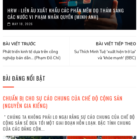
HRW : LIÊN ÂU XUẤT KHẨU CÁC PHẦN MỀM DỌ THÁM SANG
CÁC NƯỚC VI PHẠM NHÂN QUYỀN (MINH ANH)
MAY 18, 2026
BÀI VIẾT TRƯỚC
BÀI VIẾT TIẾP THEO
Phát triển kinh tế dựa trên công
Sư Thích Minh Tuệ 'xuất hiện trở lại'
nghiệp bán dẫn... (Phạm Đỗ Chí)
và 'khỏe mạnh' (BBC)
BÀI ĐĂNG NỔI BẬT
CHUẨN BỊ CHO SỰ CÁO CHUNG CỦA CHẾ ĐỘ CỘNG SẢN
(NGUYỄN GIA KIỂNG)
" CHÚNG TA KHÔNG PHẢI LO NGẠI RẰNG SỰ CÁO CHUNG CỦA CHẾ ĐỘ
CỘNG SẢN SẼ ĐƯA TỚI MỘT GIAI ĐOẠN HỖN LOẠN. ĐẶC TÍNH CHUNG
CỦA CÁC ĐẢNG CỘN...