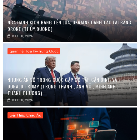
NGA OANH KÍCH BẰNG TÊN LỬA, UKRAINE OANH TẠC LẠI BẰNG
DRONE (THÙY DƯƠNG)
MAY 18, 2026
quan hệ Hoa Kỳ-Trung Quốc
NHỮNG ẨN SỐ TRONG CUỘC GẶP GỠ TẬP CẬN BÌNH VÀ
DONALD TRUMP (TRỌNG THÀNH , ANH VŨ , MINH ANH ,
THANH PHƯƠNG)
MAY 18, 2026
Liên Hiệp Châu Âu