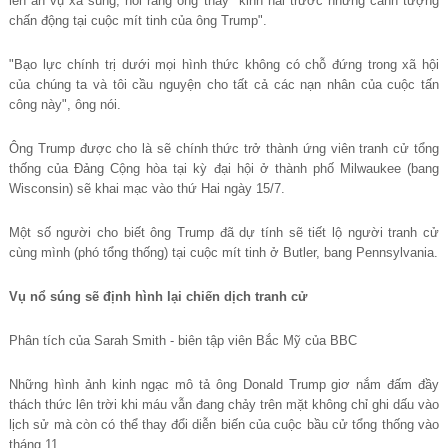
lên án vụ xả súng, nói rằng ông thấy "kinh hãi trước những cảnh tượng
chấn động tại cuộc mít tinh của ông Trump".
"Bạo lực chính trị dưới mọi hình thức không có chỗ đứng trong xã hội
của chúng ta và tôi cầu nguyện cho tất cả các nạn nhân của cuộc tấn
công này", ông nói.
Ông Trump được cho là sẽ chính thức trở thành ứng viên tranh cử tổng
thống của Đảng Cộng hòa tại kỳ đại hội ở thành phố Milwaukee (bang
Wisconsin) sẽ khai mạc vào thứ Hai ngày 15/7.
Một số người cho biết ông Trump đã dự tính sẽ tiết lộ người tranh cử
cùng mình (phó tổng thống) tại cuộc mít tinh ở Butler, bang Pennsylvania.
Vụ nổ súng sẽ định hình lại chiến dịch tranh cử
Phân tích của Sarah Smith - biên tập viên Bắc Mỹ của BBC
Những hình ảnh kinh ngạc mô tả ông Donald Trump giơ nắm đấm đầy
thách thức lên trời khi máu vẫn đang chảy trên mặt không chỉ ghi dấu vào
lịch sử mà còn có thể thay đổi diễn biến của cuộc bầu cử tổng thống vào
tháng 11.