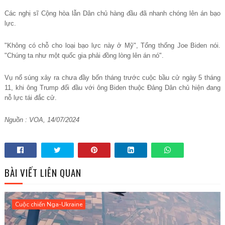
Các ngh
ị
s
ĩ
C
ộ
ng h
ò
a l
ẫ
n D
â
n ch
ủ
h
à
ng
đ
ầ
u
đã
nhanh ch
ó
ng l
ê
n
á
n b
ạ
o
l
ự
c.
"Không có ch
ỗ
cho lo
ạ
i b
ạ
o l
ự
c n
à
y
ở
M
ỹ
", T
ổ
ng th
ố
ng Joe Biden n
ó
i.
"
Ch
ú
ng ta nh
ư
m
ộ
t qu
ố
c gia ph
ả
i
đ
ồ
ng l
ò
ng l
ê
n
á
n n
ó
".
V
ụ
n
ổ
s
ú
ng x
ả
y ra ch
ư
a
đ
ầ
y b
ố
n th
á
ng tr
ướ
c cu
ộ
c b
ầ
u c
ử
ng
à
y 5 th
á
ng
11, khi
ô
ng Trump
đ
ố
i
đ
ầ
u v
ớ
i
ô
ng Biden thu
ộ
c
Đ
ả
ng D
â
n ch
ủ
hi
ệ
n
đ
ang
n
ỗ
l
ự
c t
á
i
đ
ắ
c c
ử
.
Nguồn : VOA, 14/07/2024
BÀI VIẾT LIÊN QUAN
Cuộc chiến Nga-Ukraine