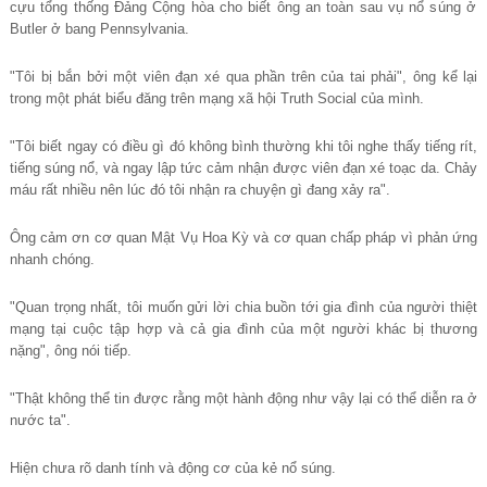
c
ự
u t
ổ
ng th
ố
ng
Đ
ả
ng C
ộ
ng h
ò
a cho bi
ế
t
ô
ng an to
à
n sau v
ụ
n
ổ
s
ú
ng
ở
Butler
ở
bang Pennsylvania.
"Tôi b
ị
b
ắ
n b
ở
i m
ộ
t vi
ê
n
đ
ạ
n x
é
qua ph
ầ
n tr
ê
n c
ủ
a tai ph
ả
i",
ô
ng k
ể
l
ạ
i
trong m
ộ
t ph
á
t bi
ể
u
đă
ng tr
ê
n m
ạ
ng x
ã
h
ộ
i Truth Social c
ủ
a m
ì
nh.
"Tôi bi
ế
t ngay c
ó
đ
i
ề
u g
ì
đó
kh
ô
ng b
ì
nh th
ườ
ng khi t
ô
i nghe th
ấ
y ti
ế
ng r
í
t,
ti
ế
ng s
ú
ng n
ổ
, v
à
ngay l
ậ
p t
ứ
c c
ả
m nh
ậ
n
đ
ượ
c vi
ê
n
đ
ạ
n x
é
to
ạ
c da. Ch
ả
y
m
á
u r
ấ
t nhi
ề
u n
ê
n l
ú
c
đó
t
ô
i nh
ậ
n ra chuy
ệ
n g
ì
đ
ang x
ả
y ra".
Ông c
ả
m
ơ
n c
ơ
quan M
ậ
t V
ụ
Hoa K
ỳ
v
à
c
ơ
quan ch
ấ
p ph
á
p v
ì
ph
ả
n
ứ
ng
nhanh ch
ó
ng.
"Quan tr
ọ
ng nh
ấ
t, t
ô
i mu
ố
n g
ử
i l
ờ
i chia bu
ồ
n t
ớ
i gia
đì
nh c
ủ
a ng
ườ
i thi
ệ
t
m
ạ
ng t
ạ
i cu
ộ
c t
ậ
p h
ợ
p v
à
c
ả
gia
đì
nh c
ủ
a m
ộ
t ng
ườ
i kh
á
c b
ị
th
ươ
ng
n
ặ
ng",
ô
ng n
ó
i ti
ế
p.
"Th
ậ
t kh
ô
ng th
ể
tin
đ
ượ
c r
ằ
ng m
ộ
t h
à
nh
đ
ộ
ng nh
ư
v
ậ
y l
ạ
i c
ó
th
ể
di
ễ
n ra
ở
n
ướ
c ta".
Hi
ệ
n ch
ư
a r
õ
danh t
í
nh v
à
đ
ộ
ng c
ơ
c
ủ
a k
ẻ
n
ổ
s
ú
ng.