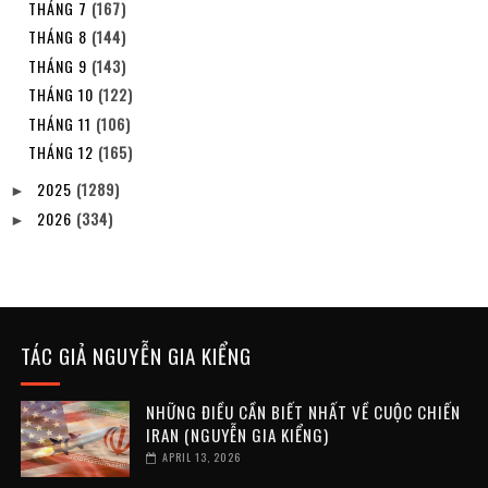
THÁNG 7
(167)
THÁNG 8
(144)
THÁNG 9
(143)
THÁNG 10
(122)
THÁNG 11
(106)
THÁNG 12
(165)
2025
(1289)
►
2026
(334)
►
TÁC GIẢ NGUYỄN GIA KIỂNG
NHỮNG ĐIỀU CẦN BIẾT NHẤT VỀ CUỘC CHIẾN
IRAN (NGUYỄN GIA KIỂNG)
APRIL 13, 2026