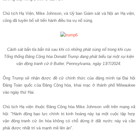
Ch
ủ
t
ị
ch H
ạ
Vi
ệ
n, Mike Johnson, v
à
U
ỷ
ban Gi
á
m s
á
t v
à
N
ộ
i an H
ạ
vi
ệ
n,
c
ũ
ng
đã
tuy
ê
n b
ố
s
ẽ
ti
ế
n h
à
nh
đ
i
ề
u tra v
ụ
n
ổ
s
ú
ng.
C
ả
nh sát b
ắ
n t
ỉ
a b
ắ
n tr
ả
sau khi có nh
ữ
ng phát súng n
ổ
trong khi c
ự
u
T
ổ
ng th
ố
ng Đ
ả
ng C
ộ
ng hòa Donald Trump đang phát bi
ể
u t
ạ
i m
ộ
t s
ự
ki
ệ
n
v
ậ
n đ
ộ
ng tranh c
ử
ở
Butler, Pennsylvania, ngày 13/7/2024.
Ông Trump s
ẽ
nh
ậ
n
đ
ượ
c
đ
ề
c
ử
ch
í
nh th
ứ
c c
ủ
a
đ
ả
ng m
ì
nh t
ạ
i
Đ
ạ
i h
ộ
i
Đ
ả
ng To
à
n qu
ố
c c
ủ
a
Đ
ả
ng C
ộ
ng h
ò
a, khai m
ạ
c
ở
th
à
nh ph
ố
Milwaukee
v
à
o ng
à
y th
ứ
Hai.
Ch
ủ
t
ị
ch H
ạ
vi
ệ
n thu
ộ
c
Đ
ả
ng C
ộ
ng h
ò
a Mike Johnson vi
ế
t tr
ê
n m
ạ
ng x
ã
h
ộ
i:
"
H
à
nh
đ
ộ
ng b
ạ
o l
ự
c ch
í
nh tr
ị
kinh ho
à
ng n
à
y t
ạ
i m
ộ
t cu
ộ
c t
ậ
p h
ợ
p
v
ậ
n
đ
ộ
ng tranh c
ử
ô
n h
ò
a kh
ô
ng c
ó
ch
ỗ
đ
ứ
ng
ở
đ
ấ
t n
ướ
c n
à
y v
à
c
ầ
n
ph
ả
i
đ
ượ
c nh
ấ
t tr
í
v
à
m
ạ
nh m
ẽ
l
ê
n
á
n".