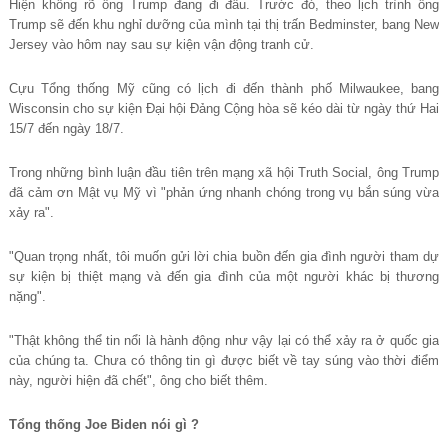
Hiện không rõ ông Trump đang đi đâu. Trước đó, theo lịch trình ông
Trump sẽ đến khu nghỉ dưỡng của mình tại thị trấn Bedminster, bang New
Jersey vào hôm nay sau sự kiện vận động tranh cử.
Cựu Tổng thống Mỹ cũng có lịch đi đến thành phố Milwaukee, bang
Wisconsin cho sự kiện Đại hội Đảng Cộng hòa sẽ kéo dài từ ngày thứ Hai
15/7 đến ngày 18/7.
Trong những bình luận đầu tiên trên mạng xã hội Truth Social, ông Trump
đã cảm ơn Mật vụ Mỹ vì "phản ứng nhanh chóng trong vụ bắn súng vừa
xảy ra".
"Quan trọng nhất, tôi muốn gửi lời chia buồn đến gia đình người tham dự
sự kiện bị thiệt mạng và đến gia đình của một người khác bị thương
nặng".
"Thật không thể tin nổi là hành động như vậy lại có thể xảy ra ở quốc gia
của chúng ta. Chưa có thông tin gì được biết về tay súng vào thời điểm
này, người hiện đã chết", ông cho biết thêm.
Tổng thống Joe Biden nói gì ?