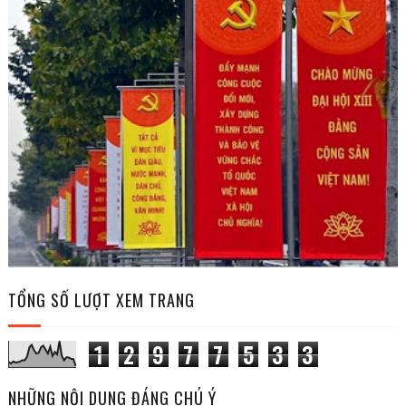
TỔNG SỐ LƯỢT XEM TRANG
1
2
9
7
7
5
3
3
NHỮNG NỘI DUNG ĐÁNG CHÚ Ý