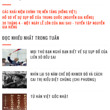
CÁC KHÁI NIỆM CHÍNH TRỊ NỀN TẢNG (HỒNG VIỆT)
HỒ SƠ VỀ SỰ SỤP ĐỔ CỦA TRUNG QUỐC (NGUYỄN GIA KIỂNG)
30 THÁNG 4 - MỘT NGÀY LỄ LỚN CỦA MAI SAU - TUYỂN TẬP NGUYỄN
GIA KIỂNG
ĐỌC NHIỀU NHẤT TRONG TUẦN
MỌI THỨ BẠN NGHĨ BẠN BIẾT VỀ SỰ SỤP ĐỔ CỦA
LIÊN XÔ ĐỀU SAI
NHÌN LẠI 50 NĂM CHẾ ĐỘ KHMER ĐỎ VÀ CÁCH
CAI TRỊ KIỂU DIỆT CHỦNG (CHI PHƯƠNG)
TỪ HÁN VIỆT GỐC NHẬT