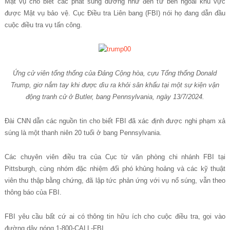
M
ậ
t v
ụ
cho bi
ế
t c
á
c ph
á
t s
ú
ng d
ườ
ng nh
ư
đ
ế
n t
ừ
b
ê
n ngo
à
i khu v
ự
c
đ
ượ
c M
ậ
t v
ụ
b
ả
o v
ệ
. C
ụ
c
Đ
i
ề
u tra Li
ê
n bang (FBI) n
ó
i h
ọ
đ
ang d
ẫ
n
đ
ầ
u
cu
ộ
c
đ
i
ề
u tra v
ụ
t
ấ
n c
ô
ng.
Ứ
ng c
ử
viên t
ổ
ng th
ố
ng c
ủ
a Đ
ả
ng C
ộ
ng hòa, c
ự
u T
ổ
ng th
ố
ng Donald
Trump, gi
ơ
n
ắ
m tay khi đ
ượ
c dìu ra kh
ỏ
i sân kh
ấ
u t
ạ
i m
ộ
t s
ự
ki
ệ
n v
ậ
n
đ
ộ
ng tranh c
ử
ở
Butler, bang Pennsylvania, ngày 13/7/2024.
Đài CNN d
ẫ
n c
á
c ngu
ồ
n tin cho bi
ế
t FBI
đã
x
á
c
đ
ị
nh
đ
ượ
c nghi ph
ạ
m x
ả
s
ú
ng l
à
m
ộ
t thanh ni
ê
n 20 tu
ổ
i
ở
bang Pennsylvania.
Các chuyên viên đi
ề
u tra c
ủ
a C
ụ
c t
ừ
v
ă
n ph
ò
ng chi nh
á
nh FBI t
ạ
i
Pittsburgh, c
ù
ng nh
ó
m
đ
ặ
c nhi
ệ
m
đ
ố
i ph
ó
kh
ủ
ng ho
ả
ng v
à
c
á
c k
ỹ
thu
ậ
t
vi
ê
n thu th
ậ
p b
ằ
ng ch
ứ
ng,
đã
l
ậ
p t
ứ
c ph
ả
n
ứ
ng v
ớ
i v
ụ
n
ổ
s
ú
ng, v
ẫ
n theo
th
ô
ng b
á
o c
ủ
a FBI.
FBI yêu c
ầ
u b
ấ
t c
ứ
ai c
ó
th
ô
ng tin h
ữ
u
í
ch cho cu
ộ
c
đ
i
ề
u tra, g
ọ
i v
à
o
đ
ườ
ng d
â
y n
ó
ng 1-800-CALL-FBI.