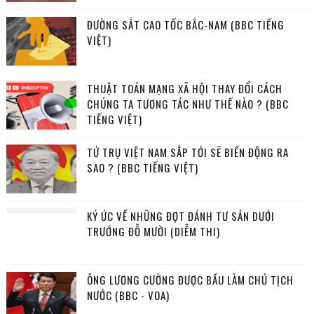
ĐƯỜNG SẮT CAO TỐC BẮC-NAM (BBC TIẾNG
VIỆT)
THUẬT TOÁN MẠNG XÃ HỘI THAY ĐỔI CÁCH
CHÚNG TA TƯƠNG TÁC NHƯ THẾ NÀO ? (BBC
TIẾNG VIỆT)
TỨ TRỤ VIỆT NAM SẮP TỚI SẼ BIẾN ĐỘNG RA
SAO ? (BBC TIẾNG VIỆT)
KÝ ỨC VỀ NHỮNG ĐỢT ĐÁNH TƯ SẢN DƯỚI
TRƯỚNG ĐỖ MƯỜI (DIỄM THI)
ÔNG LƯƠNG CƯỜNG ĐƯỢC BẦU LÀM CHỦ TỊCH
NƯỚC (BBC - VOA)