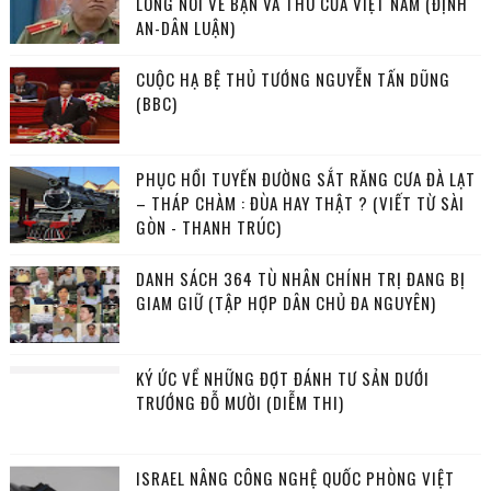
LONG NÓI VỀ BẠN VÀ THÙ CỦA VIỆT NAM (ĐỊNH
AN-DÂN LUẬN)
CUỘC HẠ BỆ THỦ TƯỚNG NGUYỄN TẤN DŨNG
(BBC)
PHỤC HỒI TUYẾN ĐƯỜNG SẮT RĂNG CƯA ĐÀ LẠT
– THÁP CHÀM : ĐÙA HAY THẬT ? (VIẾT TỪ SÀI
GÒN - THANH TRÚC)
DANH SÁCH 364 TÙ NHÂN CHÍNH TRỊ ĐANG BỊ
GIAM GIỮ (TẬP HỢP DÂN CHỦ ĐA NGUYÊN)
KÝ ỨC VỀ NHỮNG ĐỢT ĐÁNH TƯ SẢN DƯỚI
TRƯỚNG ĐỖ MƯỜI (DIỄM THI)
ISRAEL NÂNG CÔNG NGHỆ QUỐC PHÒNG VIỆT