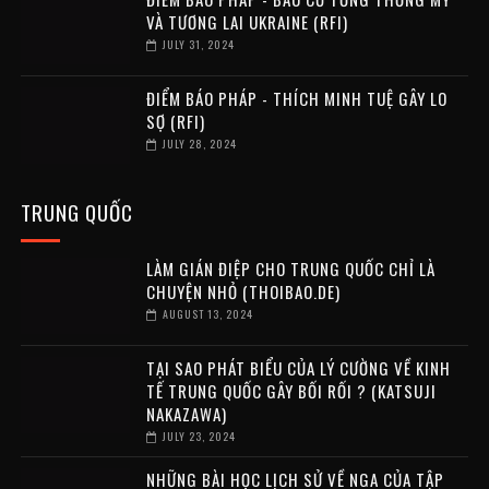
VÀ TƯƠNG LAI UKRAINE (RFI)
JULY 31, 2024
ĐIỂM BÁO PHÁP - THÍCH MINH TUỆ GÂY LO
SỢ (RFI)
JULY 28, 2024
TRUNG QUỐC
LÀM GIÁN ĐIỆP CHO TRUNG QUỐC CHỈ LÀ
CHUYỆN NHỎ (THOIBAO.DE)
AUGUST 13, 2024
TẠI SAO PHÁT BIỂU CỦA LÝ CƯỜNG VỀ KINH
TẾ TRUNG QUỐC GÂY BỐI RỐI ? (KATSUJI
NAKAZAWA)
JULY 23, 2024
NHỮNG BÀI HỌC LỊCH SỬ VỀ NGA CỦA TẬP