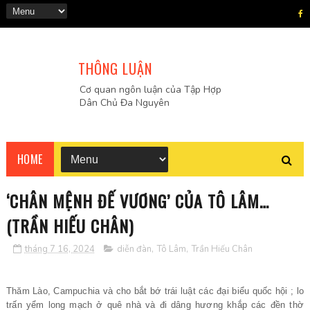
THÔNG LUẬN
Cơ quan ngôn luận của Tập Hợp
Dân Chủ Đa Nguyên
HOME
‘CHÂN MỆNH ĐẾ VƯƠNG’ CỦA TÔ LÂM…
(TRẦN HIẾU CHÂN)
tháng 7 16, 2024
diễn đàn
,
Tô Lâm
,
Trần Hiếu Chân
Thăm Lào, Campuchia và cho bắt bớ trái luật các đại biểu quốc hội ; lo
trấn yểm long mạch ở quê nhà và đi dâng hương khắp các đền thờ