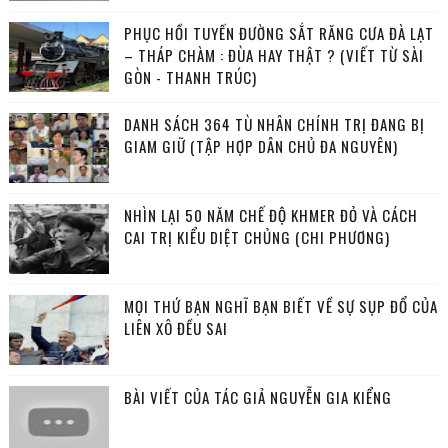
PHỤC HỒI TUYẾN ĐƯỜNG SẮT RĂNG CƯA ĐÀ LẠT
– THÁP CHÀM : ĐÙA HAY THẬT ? (VIẾT TỪ SÀI
GÒN - THANH TRÚC)
DANH SÁCH 364 TÙ NHÂN CHÍNH TRỊ ĐANG BỊ
GIAM GIỮ (TẬP HỢP DÂN CHỦ ĐA NGUYÊN)
NHÌN LẠI 50 NĂM CHẾ ĐỘ KHMER ĐỎ VÀ CÁCH
CAI TRỊ KIỂU DIỆT CHỦNG (CHI PHƯƠNG)
MỌI THỨ BẠN NGHĨ BẠN BIẾT VỀ SỰ SỤP ĐỔ CỦA
LIÊN XÔ ĐỀU SAI
BÀI VIẾT CỦA TÁC GIẢ NGUYỄN GIA KIỂNG