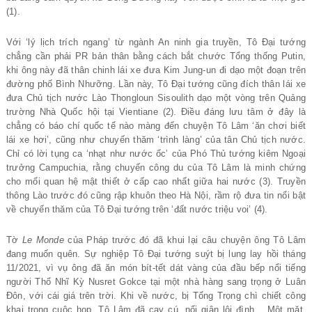
(1).
Với ‘lý lịch trích ngang’ từ ngành An ninh gia truyền, Tô Đại tướng
chẳng cần phải PR bản thân bằng cách bắt chước Tổng thống Putin,
khi ông này đã thân chinh lái xe đưa Kim Jung-un đi dạo một đoạn trên
đường phố Bình Nhưỡng. Lần này, Tô Đại tướng cũng đích thân lái xe
đưa Chủ tịch nước Lào Thongloun Sisoulith dạo một vòng trên Quảng
trường Nhà Quốc hội tại Vientiane (2). Điều đáng lưu tâm ở đây là
chẳng có báo chí quốc tế nào màng đến chuyện Tô Lâm ‘ăn chơi biết
lái xe hơi’, cũng như chuyến thăm ‘trình làng’ của tân Chủ tịch nước.
Chỉ có lời tụng ca ‘nhạt như nước ốc’ của Phó Thủ tướng kiêm Ngoại
trưởng Campuchia, rằng chuyến công du của Tô Lâm là minh chứng
cho mối quan hệ mật thiết ở cấp cao nhất giữa hai nước (3). Truyền
thông Lào trước đó cũng rập khuôn theo Hà Nội, rầm rộ đưa tin nổi bật
về chuyến thăm của Tô Đại tướng trên ‘đất nước triệu voi’ (4).
Tờ
Le Monde
của Pháp trước đó đã khui lại câu chuyện ông Tô Lâm
đang muốn quên. Sự nghiệp Tô Đại tướng suýt bị lung lay hồi tháng
11/2021, vì vụ ông đã ăn món bít-tết dát vàng của đầu bếp nổi tiếng
người Thổ Nhĩ Kỳ Nusret Gokce tại một nhà hàng sang trọng ở Luân
Đôn, với cái giá trên trời. Khi về nước, bị Tổng Trọng chì chiết công
khai trong cuộc họp, Tô Lâm đã cay cú, nổi giận lôi đình… Một mặt,