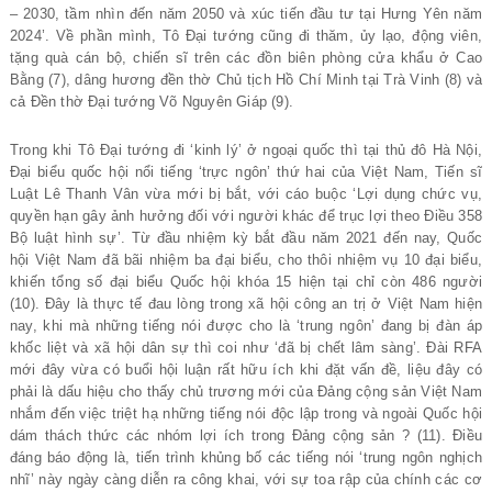
– 2030, tầm nhìn đến năm 2050 và xúc tiến đầu tư tại Hưng Yên năm
2024’. Về phần mình, Tô Đại tướng cũng đi thăm, ủy lạo, động viên,
tặng quà cán bộ, chiến sĩ trên các đồn biên phòng cửa khẩu ở Cao
Bằng (7), dâng hương đền thờ Chủ tịch Hồ Chí Minh tại Trà Vinh (8) và
cả Đền thờ Đại tướng Võ Nguyên Giáp (9).
Trong khi Tô Đại tướng đi ‘kinh lý’ ở ngoại quốc thì tại thủ đô Hà Nội,
Đại biểu quốc hội nổi tiếng ‘trực ngôn’ thứ hai của Việt Nam, Tiến sĩ
Luật Lê Thanh Vân vừa mới bị bắt, với cáo buộc ‘Lợi dụng chức vụ,
quyền hạn gây ảnh hưởng đối với người khác để trục lợi theo Điều 358
Bộ luật hình sự’. Từ đầu nhiệm kỳ bắt đầu năm 2021 đến nay, Quốc
hội Việt Nam đã bãi nhiệm ba đại biểu, cho thôi nhiệm vụ 10 đại biểu,
khiến tổng số đại biểu Quốc hội khóa 15 hiện tại chỉ còn 486 người
(10). Đây là thực tế đau lòng trong xã hội công an trị ở Việt Nam hiện
nay, khi mà những tiếng nói được cho là ‘trung ngôn’ đang bị đàn áp
khốc liệt và xã hội dân sự thì coi như ‘đã bị chết lâm sàng’. Đài RFA
mới đây vừa có buổi hội luận rất hữu ích khi đặt vấn đề, liệu đây có
phải là dấu hiệu cho thấy chủ trương mới của Đảng cộng sản Việt Nam
nhắm đến việc triệt hạ những tiếng nói độc lập trong và ngoài Quốc hội
dám thách thức các nhóm lợi ích trong Đảng cộng sản ? (11). Điều
đáng báo động là, tiến trình khủng bố các tiếng nói ‘trung ngôn nghịch
nhĩ’ này ngày càng diễn ra công khai, với sự toa rập của chính các cơ