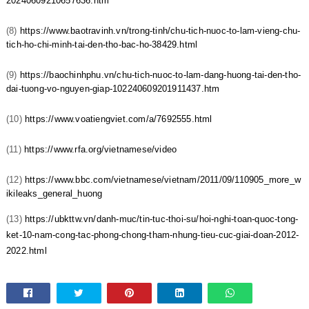
20240609210657636.htm
(8)
https://www.baotravinh.vn/trong-tinh/chu-tich-nuoc-to-lam-vieng-chu-
tich-ho-chi-minh-tai-den-tho-bac-ho-38429.html
(9)
https://baochinhphu.vn/chu-tich-nuoc-to-lam-dang-huong-tai-den-tho-
dai-tuong-vo-nguyen-giap-102240609201911437.htm
(10)
https://www.voatiengviet.com/a/7692555.html
(11)
https://www.rfa.org/vietnamese/video
(12)
https://www.bbc.com/vietnamese/vietnam/2011/09/110905_more_w
ikileaks_general_huong
(13)
https://ubkttw.vn/danh-muc/tin-tuc-thoi-su/hoi-nghi-toan-quoc-tong-
ket-10-nam-cong-tac-phong-chong-tham-nhung-tieu-cuc-giai-doan-2012-
2022.html