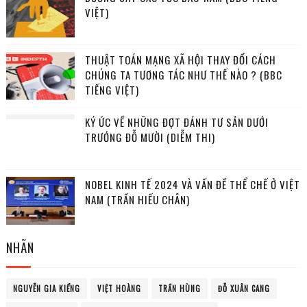
VIỆT)
THUẬT TOÁN MẠNG XÃ HỘI THAY ĐỔI CÁCH
CHÚNG TA TƯƠNG TÁC NHƯ THẾ NÀO ? (BBC
TIẾNG VIỆT)
KÝ ỨC VỀ NHỮNG ĐỢT ĐÁNH TƯ SẢN DƯỚI
TRƯỚNG ĐỖ MƯỜI (DIỄM THI)
NOBEL KINH TẾ 2024 VÀ VẤN ĐỀ THỂ CHẾ Ở VIỆT
NAM (TRẦN HIẾU CHÂN)
NHÃN
NGUYỄN GIA KIỂNG
VIỆT HOÀNG
TRẦN HÙNG
ĐỖ XUÂN CANG