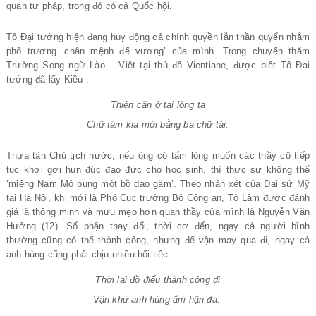
quan tư pháp, trong đó có cả Quốc hội.
Tô Đại tướng hiện đang huy động cả chính quyền lẫn thần quyển nhằm
phô trương ‘chân mệnh đế vương’ của mình. Trong chuyến thăm
Trường Song ngữ Lào – Việt tại thủ đô Vientiane, được biết Tô Đại
tướng đã lẩy Kiều :
Thiện căn ở tại lòng ta
Chữ tâm kia mới bằng ba chữ tài.
Thưa tân Chủ tịch nước, nếu ông có tấm lòng muốn các thầy cô tiếp
tục khơi gợi hun đúc đạo đức cho học sinh, thì thực sự không thể
‘miệng Nam Mô bụng một bồ dao găm’. Theo nhận xét của Đại sứ Mỹ
tại Hà Nội, khi mới là Phó Cục trưởng Bộ Công an, Tô Lâm được đánh
giá là thông minh và mưu mẹo hơn quan thầy của mình là Nguyễn Văn
Hưởng (12). Số phận thay đổi, thời cơ đến, ngay cả người bình
thường cũng có thể thành công, nhưng để vận may qua đi, ngay cả
anh hùng cũng phải chịu nhiều hối tiếc :
Thời lai đồ điếu thành công dị
Vận khứ anh hùng ẩm hận đa.