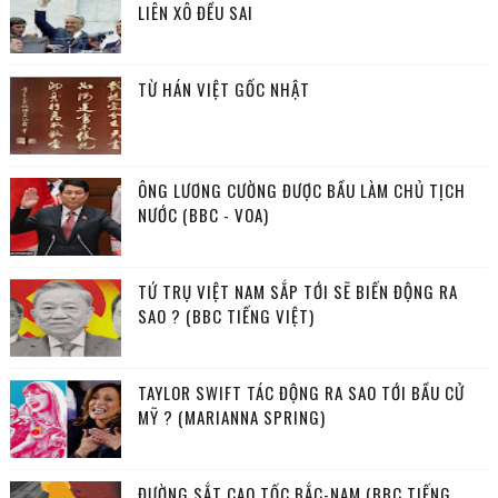
LIÊN XÔ ĐỀU SAI
TỪ HÁN VIỆT GỐC NHẬT
ÔNG LƯƠNG CƯỜNG ĐƯỢC BẦU LÀM CHỦ TỊCH
NƯỚC (BBC - VOA)
TỨ TRỤ VIỆT NAM SẮP TỚI SẼ BIẾN ĐỘNG RA
SAO ? (BBC TIẾNG VIỆT)
TAYLOR SWIFT TÁC ĐỘNG RA SAO TỚI BẦU CỬ
MỸ ? (MARIANNA SPRING)
ĐƯỜNG SẮT CAO TỐC BẮC-NAM (BBC TIẾNG