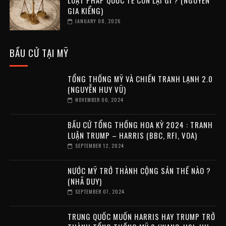
LUẬT PHÁP QUỐC TẾ CÒN LẠI GÌ ? (NGUYỄN
GIA KIỂNG)
JANUARY 08, 2026
BẦU CỬ TẠI MỸ
TỔNG THỐNG MỸ VÀ CHIẾN TRANH LẠNH 2.0
(NGUYỄN HUY VŨ)
NOVEMBER 06, 2024
BẦU CỬ TỔNG THỐNG HOA KỲ 2024 : TRANH
LUẬN TRUMP – HARRIS (BBC, RFI, VOA)
SEPTEMBER 12, 2024
NƯỚC MỸ TRỞ THÀNH CỘNG SẢN THẾ NÀO ?
(NHÃ DUY)
SEPTEMBER 07, 2024
TRUNG QUỐC MUỐN HARRIS HAY TRUMP TRỞ