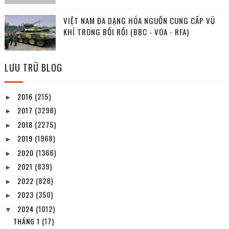
VIỆT NAM ĐA DẠNG HÓA NGUỒN CUNG CẤP VŨ
KHÍ TRONG BỐI RỐI (BBC - VOA - RFA)
LƯU TRỮ BLOG
2016
(215)
►
2017
(3298)
►
2018
(2275)
►
2019
(1968)
►
2020
(1366)
►
2021
(839)
►
2022
(828)
►
2023
(350)
►
2024
(1012)
▼
THÁNG 1
(17)