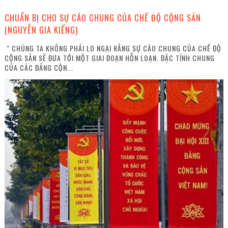
CHUẨN BỊ CHO SỰ CÁO CHUNG CỦA CHẾ ĐỘ CỘNG SẢN
(NGUYỄN GIA KIỂNG)
" CHÚNG TA KHÔNG PHẢI LO NGẠI RẰNG SỰ CÁO CHUNG CỦA CHẾ ĐỘ
CỘNG SẢN SẼ ĐƯA TỚI MỘT GIAI ĐOẠN HỖN LOẠN. ĐẶC TÍNH CHUNG
CỦA CÁC ĐẢNG CỘN...