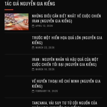
TÁC GIẢ NGUYỄN GIA KIỂNG
NHỮNG ĐIỀU CẦN BIẾT NHẤT VỀ CUỘC CHIẾN
IRAN (NGUYỄN GIA KIỂNG)
APRIL 13, 2026
TRƯỚC MỘT HIỂM HỌA QUÁ LỚN (NGUYỄN GIA
KIỂNG)
MARCH 23, 2026
IRAN : NGUYÊN NHÂN VÀ HẬU QUẢ CỦA MỘT
CUỘC CHIẾN TỒI BẠI (NGUYỄN GIA KIỂNG)
MARCH 10, 2026
VỀ HUYỀN THOẠI HỒ CHÍ MINH (NGUYỄN GIA
KIỂNG)
FEBRUARY 19, 2026
TANZANIA, VÀI SUY TƯ TỪ CỘI NGUỒN CỦA