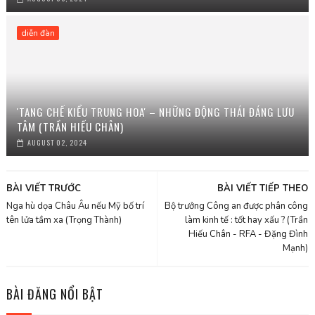
diễn đàn
'TANG CHẾ KIỂU TRUNG HOA' – NHỮNG ĐỘNG THÁI ĐÁNG LƯU
TÂM (TRẦN HIẾU CHÂN)
AUGUST 02, 2024
BÀI VIẾT TRƯỚC
BÀI VIẾT TIẾP THEO
Nga hù dọa Châu Âu nếu Mỹ bố trí
Bộ trưởng Công an được phân công
tên lửa tầm xa (Trọng Thành)
làm kinh tế : tốt hay xấu ? (Trần
Hiếu Chân - RFA - Đặng Đình
Mạnh)
BÀI ĐĂNG NỔI BẬT