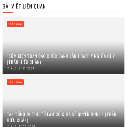
BÀI VIẾT LIÊN QUAN
diễn đàn
"SỚM KIỆN TOÀN CÁC CHỨC DANH LÃNH ĐẠO" Ý NGHĨA GÌ ?
(TRẦN HIẾU CHÂN)
AUGUST 11, 2024
diễn đàn
TÂN TỔNG BÍ THƯ TÔ LÂM CÓ CHIA SẺ QUYỀN BÍNH ? (TRẦN
HIẾU CHÂN)
AUGUST 06, 2024