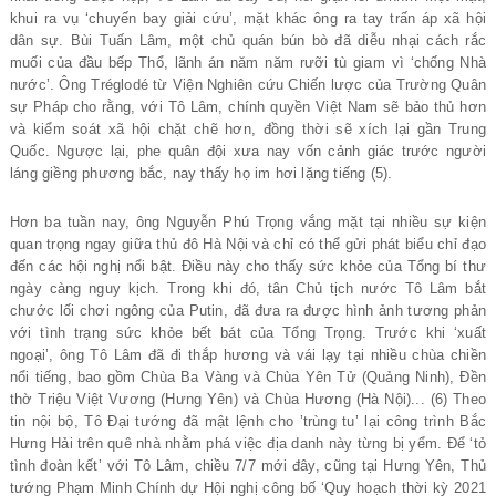
khui ra vụ ‘chuyến bay giải cứu’, mặt khác ông ra tay trấn áp xã hội
dân sự. Bùi Tuấn Lâm, một chủ quán bún bò đã diễu nhại cách rắc
muối của đầu bếp Thổ, lãnh án năm năm rưỡi tù giam vì ‘chống Nhà
nước’. Ông Tréglodé từ Viện Nghiên cứu Chiến lược của Trường Quân
sự Pháp cho rằng, với Tô Lâm, chính quyền Việt Nam sẽ bảo thủ hơn
và kiểm soát xã hội chặt chẽ hơn, đồng thời sẽ xích lại gần Trung
Quốc. Ngược lại, phe quân đội xưa nay vốn cảnh giác trước người
láng giềng phương bắc, nay thấy họ im hơi lặng tiếng (5).
Hơn ba tuần nay, ông Nguyễn Phú Trọng vắng mặt tại nhiều sự kiện
quan trọng ngay giữa thủ đô Hà Nội và chỉ có thể gửi phát biểu chỉ đạo
đến các hội nghị nổi bật. Điều này cho thấy sức khỏe của Tổng bí thư
ngày càng nguy kịch. Trong khi đó, tân Chủ tịch nước Tô Lâm bắt
chước lối chơi ngông của Putin, đã đưa ra được hình ảnh tương phản
với tình trạng sức khỏe bết bát của Tổng Trọng. Trước khi ‘xuất
ngoại’, ông Tô Lâm đã đi thắp hương và vái lạy tại nhiều chùa chiền
nổi tiếng, bao gồm Chùa Ba Vàng và Chùa Yên Tử (Quảng Ninh), Đền
thờ Triệu Việt Vương (Hưng Yên) và Chùa Hương (Hà Nội)... (6) Theo
tin nội bộ, Tô Đại tướng đã mật lệnh cho ’trùng tu’ lại công trình Bắc
Hưng Hải trên quê nhà nhằm phá việc địa danh này từng bị yểm. Để ‘tỏ
tình đoàn kết’ với Tô Lâm, chiều 7/7 mới đây, cũng tại Hưng Yên, Thủ
tướng Phạm Minh Chính dự Hội nghị công bố ‘Quy hoạch thời kỳ 2021