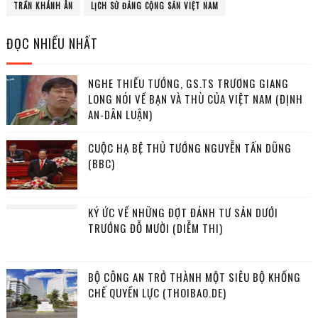
TRẦN KHÁNH ÂN
LỊCH SỬ ĐẢNG CỘNG SẢN VIỆT NAM
ĐỌC NHIỀU NHẤT
NGHE THIẾU TƯỚNG, GS.TS TRƯƠNG GIANG
LONG NÓI VỀ BẠN VÀ THÙ CỦA VIỆT NAM (ĐỊNH
AN-DÂN LUẬN)
CUỘC HẠ BỆ THỦ TƯỚNG NGUYỄN TẤN DŨNG
(BBC)
KÝ ỨC VỀ NHỮNG ĐỢT ĐÁNH TƯ SẢN DƯỚI
TRƯỚNG ĐỖ MƯỜI (DIỄM THI)
BỘ CÔNG AN TRỞ THÀNH MỘT SIÊU BỘ KHỐNG
CHẾ QUYỀN LỰC (THOIBAO.DE)