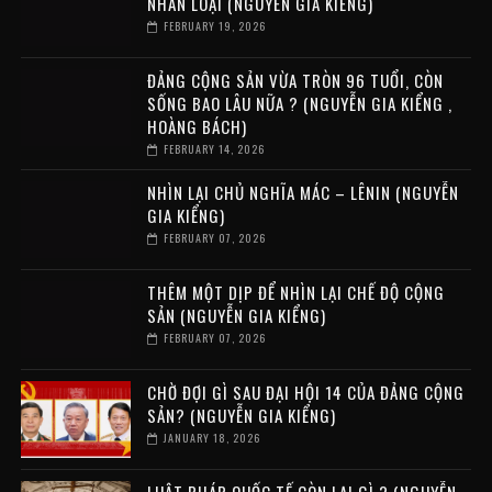
NHÂN LOẠI (NGUYỄN GIA KIỂNG)
FEBRUARY 19, 2026
ĐẢNG CỘNG SẢN VỪA TRÒN 96 TUỔI, CÒN
SỐNG BAO LÂU NỮA ? (NGUYỄN GIA KIỂNG ,
HOÀNG BÁCH)
FEBRUARY 14, 2026
NHÌN LẠI CHỦ NGHĨA MÁC – LÊNIN (NGUYỄN
GIA KIỂNG)
FEBRUARY 07, 2026
THÊM MỘT DỊP ĐỂ NHÌN LẠI CHẾ ĐỘ CỘNG
SẢN (NGUYỄN GIA KIỂNG)
FEBRUARY 07, 2026
CHỜ ĐỢI GÌ SAU ĐẠI HỘI 14 CỦA ĐẢNG CỘNG
SẢN? (NGUYỄN GIA KIỂNG)
JANUARY 18, 2026