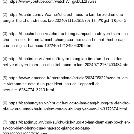
(1)
https://www.youtube.com/watch?v=gAbCL1I7wss
(2)
https://dantri.com.vn/xa-hoi/chu-tich-nuoc-to-lam-lai-xe-dien-cho-
tong-bi-thu-chu-tich-nuoc-lao-20240711152619797.htm#&gid=1&pid=3
(3)
https://baochinhphu.vn/pho-thu-tuong-campuchia-chuyen-tham-cua-
chu-tich-nuoc-to-lam-la-minh-chung-cua-moi-quan-he-mat-thiet-o-cap-
cao-nhat-giua-hai-nuoc-102240712124906329.htm
(4)
https://baotintuc.vn/thoi-su/truyen-thong-lao-tiep-tuc-dua-tin-dam-
net-ve-chuyen-tham-cua-chu-tich-nuoc-to-lam-20240712162400484.htm
(5)
https://www.lemonde.fr/international/article/2024/05/22/avec-to-lam-
le-vietnam-se-dote-d-un-president-issu-de-l-appareil-de-
securite_6234774_3210.html
(6)
https://baohungyen.vn/chu-tich-nuoc-to-lam-dang-huong-tai-den-tho-
trieu-viet-vuong-khu-luu-niem-tong-bi-thu-nguyen-van-lin-3172674.html
(7)
https://baotintuc.vn/thoi-su/chu-tich-nuoc-to-lam-tham-can-bo-chien-
sy-don-bien-phong-cua-khau-soc-giang-cao-bang-