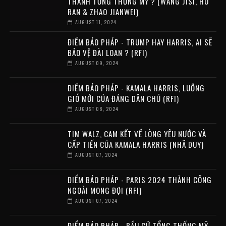
THÀNH TỔNG THỐNG MỸ ? (WANG JISI, HU
RAN & ZHAO JIANWEI)
AUGUST 11, 2024
ĐIỂM BÁO PHÁP - TRUMP HAY HARRIS, AI SẼ
BẢO VỆ ĐÀI LOAN ? (RFI)
AUGUST 09, 2024
ĐIỂM BÁO PHÁP - KAMALA HARRIS, LUỒNG
GIÓ MỚI CỦA ĐẢNG DÂN CHỦ (RFI)
AUGUST 08, 2024
TIM WALZ, CAM KẾT VỀ LÒNG YÊU NƯỚC VÀ
CẤP TIẾN CỦA KAMALA HARRIS (NHÃ DUY)
AUGUST 07, 2024
ĐIỂM BÁO PHÁP - PARIS 2024 THÀNH CÔNG
NGOÀI MONG ĐỢI (RFI)
AUGUST 07, 2024
ĐIỂM BÁO PHÁP - BẦU CỬ TỔNG THỐNG MỸ