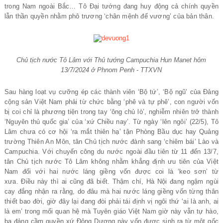
trong Nam ngoài Bắc… Tô Đại tướng đang huy động cả chính quyền
lẫn thần quyền nhằm phô trương ‘chân mệnh đế vương’ của bản thân.
Chủ tịch nước Tô Lâm với Thủ tướng Campuchia Hun Manet hôm
13/7/2024 ở Phnom Penh - TTXVN
Sau hàng loạt vụ cưỡng ép các thành viên ‘Bộ tứ’, ‘Bộ ngũ’ của Đảng
cộng sản Việt Nam phải từ chức bằng ‘phê và tự phê’, con người vốn
bị coi chỉ là phương tiện trong tay ‘ông chủ lò’, nghiễm nhiên trở thành
‘Nguyên thủ quốc gia’ của ‘xứ Chiều nay’. Từ ngày ‘lên ngôi’ (22/5), Tô
Lâm chưa có cơ hội ‘ra mắt thiên hạ’ tận Phòng Bầu dục hay Quảng
trường Thiên An Môn, tân Chủ tịch nước đành sang ‘chiêm bái’ Lào và
Campuchia. Với chuyến công du nước ngoài đầu tiên từ 11 đến 13/7,
tân Chủ tịch nước Tô Lâm không nhằm khẳng định ưu tiên của Việt
Nam đối với hai nước láng giềng vốn được coi là ‘keo sơn’ từ
xưa. Điều này thì ai cũng đã biết. Thậm chí, Hà Nội đang ngậm ngùi
cay đắng nhận ra rằng, do đâu mà hai nước láng giềng vốn từng thân
thiết bao đời, giờ đây lại đang đòi phải tái định vị ngôi thứ ‘ai là anh, ai
là em’ trong mối quan hệ mà Tuyên giáo Việt Nam giờ này vẫn tự hào,
ba đảng cầm quyền xứ Đông Dương này vốn được sinh ra từ một gốc