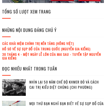
TỔNG SỐ LƯỢT XEM TRANG
NHỮNG NỘI DUNG ĐÁNG CHÚ Ý
CÁC KHÁI NIỆM CHÍNH TRỊ NỀN TẢNG (HỒNG VIỆT)
HỒ SƠ VỀ SỰ SỤP ĐỔ CỦA TRUNG QUỐC (NGUYỄN GIA KIỂNG)
30 THÁNG 4 - MỘT NGÀY LỄ LỚN CỦA MAI SAU - TUYỂN TẬP NGUYỄN
GIA KIỂNG
ĐỌC NHIỀU NHẤT TRONG TUẦN
NHÌN LẠI 50 NĂM CHẾ ĐỘ KHMER ĐỎ VÀ CÁCH
CAI TRỊ KIỂU DIỆT CHỦNG (CHI PHƯƠNG)
MỌI THỨ BẠN NGHĨ BẠN BIẾT VỀ SỰ SỤP ĐỔ CỦA