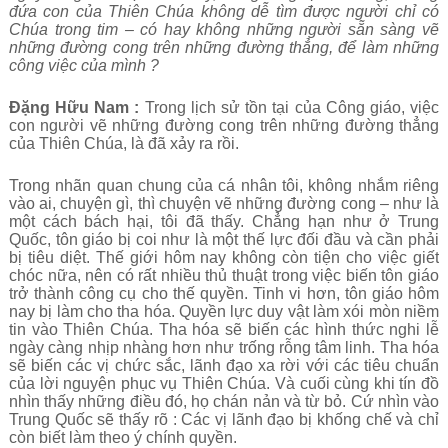
đứa con của Thiên Chúa không dễ tìm được người chỉ có
Chúa trong tim – có hay không những người sẵn sàng vẽ
những đường cong trên những đường thẳng, để làm những
công việc của mình ?
Đặng Hữu Nam :
Trong lịch sử tồn tại của Công giáo, việc
con người vẽ những đường cong trên những đường thẳng
của Thiên Chúa, là đã xảy ra rồi.
Trong nhãn quan chung của cá nhân tôi, không nhắm riêng
vào ai, chuyện gì, thì chuyện vẽ những đường cong – như là
một cách bách hại, tôi đã thấy. Chẳng hạn như ở Trung
Quốc, tôn giáo bị coi như là một thế lực đối đầu và cần phải
bị tiêu diệt. Thế giới hôm nay không còn tiện cho việc giết
chóc nữa, nên có rất nhiều thủ thuật trong việc biến tôn giáo
trở thành công cụ cho thế quyền. Tinh vi hơn, tôn giáo hôm
nay bị làm cho tha hóa. Quyền lực duy vật làm xói mòn niềm
tin vào Thiên Chúa. Tha hóa sẽ biến các hình thức nghi lễ
ngày càng nhịp nhàng hơn như trống rỗng tâm linh. Tha hóa
sẽ biến các vị chức sắc, lãnh đạo xa rời với các tiêu chuẩn
của lời nguyện phục vụ Thiên Chúa. Và cuối cùng khi tín đồ
nhìn thấy những điều đó, họ chán nản và từ bỏ. Cứ nhìn vào
Trung Quốc sẽ thấy rõ : Các vị lãnh đạo bị khống chế và chỉ
còn biết làm theo ý chính quyền.