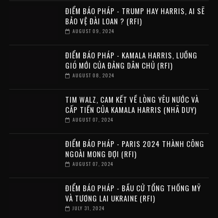
ĐIỂM BÁO PHÁP - TRUMP HAY HARRIS, AI SẼ
BẢO VỆ ĐÀI LOAN ? (RFI)
AUGUST 09, 2024
ĐIỂM BÁO PHÁP - KAMALA HARRIS, LUỒNG
GIÓ MỚI CỦA ĐẢNG DÂN CHỦ (RFI)
AUGUST 08, 2024
TIM WALZ, CAM KẾT VỀ LÒNG YÊU NƯỚC VÀ
CẤP TIẾN CỦA KAMALA HARRIS (NHÃ DUY)
AUGUST 07, 2024
ĐIỂM BÁO PHÁP - PARIS 2024 THÀNH CÔNG
NGOÀI MONG ĐỢI (RFI)
AUGUST 07, 2024
ĐIỂM BÁO PHÁP - BẦU CỬ TỔNG THỐNG MỸ
VÀ TƯƠNG LAI UKRAINE (RFI)
JULY 31, 2024