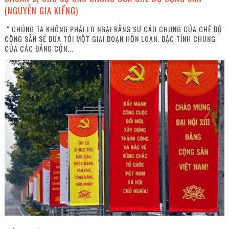
(NGUYỄN GIA KIỂNG)
" CHÚNG TA KHÔNG PHẢI LO NGẠI RẰNG SỰ CÁO CHUNG CỦA CHẾ ĐỘ
CỘNG SẢN SẼ ĐƯA TỚI MỘT GIAI ĐOẠN HỖN LOẠN. ĐẶC TÍNH CHUNG
CỦA CÁC ĐẢNG CỘN...