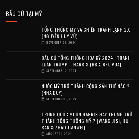
BẦU CỬ TẠI MỸ
TỔNG THỐNG MỸ VÀ CHIẾN TRANH LẠNH 2.0
(NGUYỄN HUY VŨ)
NOVEMBER 06, 2024
BẦU CỬ TỔNG THỐNG HOA KỲ 2024 : TRANH
LUẬN TRUMP – HARRIS (BBC, RFI, VOA)
SEPTEMBER 12, 2024
NƯỚC MỸ TRỞ THÀNH CỘNG SẢN THẾ NÀO ?
(NHÃ DUY)
SEPTEMBER 07, 2024
TRUNG QUỐC MUỐN HARRIS HAY TRUMP TRỞ
THÀNH TỔNG THỐNG MỸ ? (WANG JISI, HU
RAN & ZHAO JIANWEI)
AUGUST 11, 2024