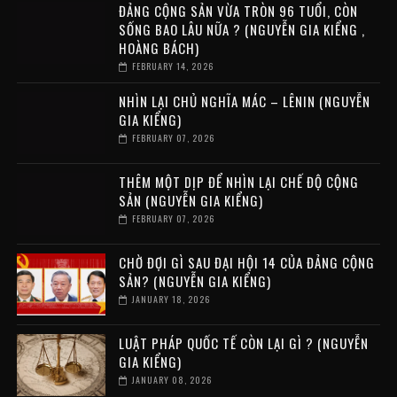
ĐẢNG CỘNG SẢN VỪA TRÒN 96 TUỔI, CÒN
SỐNG BAO LÂU NỮA ? (NGUYỄN GIA KIỂNG ,
HOÀNG BÁCH)
FEBRUARY 14, 2026
NHÌN LẠI CHỦ NGHĨA MÁC – LÊNIN (NGUYỄN
GIA KIỂNG)
FEBRUARY 07, 2026
THÊM MỘT DỊP ĐỂ NHÌN LẠI CHẾ ĐỘ CỘNG
SẢN (NGUYỄN GIA KIỂNG)
FEBRUARY 07, 2026
CHỜ ĐỢI GÌ SAU ĐẠI HỘI 14 CỦA ĐẢNG CỘNG
SẢN? (NGUYỄN GIA KIỂNG)
JANUARY 18, 2026
LUẬT PHÁP QUỐC TẾ CÒN LẠI GÌ ? (NGUYỄN
GIA KIỂNG)
JANUARY 08, 2026