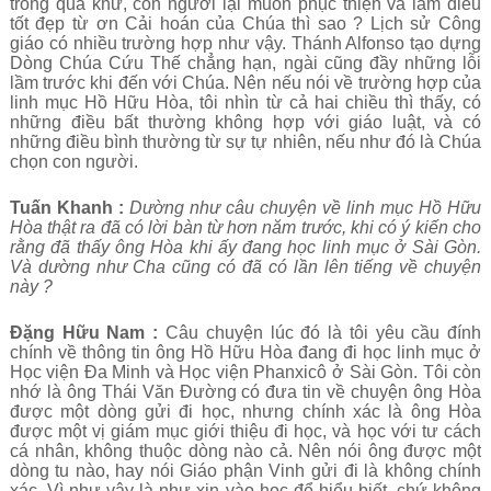
trong quá khứ, con người lại muốn phục thiện và làm điều
tốt đẹp từ ơn Cải hoán của Chúa thì sao ? Lịch sử Công
giáo có nhiều trường hợp như vậy. Thánh Alfonso tạo dựng
Dòng Chúa Cứu Thế chẳng hạn, ngài cũng đầy những lỗi
lầm trước khi đến với Chúa. Nên nếu nói về trường hợp của
linh mục Hồ Hữu Hòa, tôi nhìn từ cả hai chiều thì thấy, có
những điều bất thường không hợp với giáo luật, và có
những điều bình thường từ sự tự nhiên, nếu như đó là Chúa
chọn con người.
Tuấn Khanh :
Dường như câu chuyện về linh mục Hồ Hữu
Hòa thật ra đã có lời bàn từ hơn năm trước, khi có ý kiến cho
rằng đã thấy ông Hòa khi ấy đang học linh mục ở Sài Gòn.
Và dường như Cha cũng có đã có lần lên tiếng về chuyện
này ?
Đặng Hữu Nam :
Câu chuyện lúc đó là tôi yêu cầu đính
chính về thông tin ông Hồ Hữu Hòa đang đi học linh mục ở
Học viện Đa Minh và Học viện Phanxicô ở Sài Gòn. Tôi còn
nhớ là ông Thái Văn Đường có đưa tin về chuyện ông Hòa
được một dòng gửi đi học, nhưng chính xác là ông Hòa
được một vị giám mục giới thiệu đi học, và học với tư cách
cá nhân, không thuộc dòng nào cả. Nên nói ông được một
dòng tu nào, hay nói Giáo phận Vinh gửi đi là không chính
xác. Vì như vậy là như xin vào học để hiểu biết, chứ không