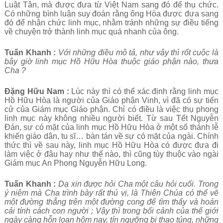
Luật Tân, mà được đưa từ Việt Nam sang đó để thụ chức.
Có những bình luận suy đoán rằng ông Hòa được đưa sang
đó để nhận chức linh mục, nhằm tránh những sự điều tiếng
về chuyện trở thành linh mục quá nhanh của ông.
Tuấn Khanh :
Với những điều mô tả, như vậy thì rốt cuộc là
bây giờ linh mục Hồ Hữu Hòa thuộc giáo phận nào, thưa
Cha ?
Đặng Hữu Nam :
Lúc này thì có thể xác định rằng linh mục
Hồ Hữu Hòa là người của Giáo phận Vinh, vì đã có sự tiến
cử của Giám mục Giáo phận. Chỉ có điều là việc thụ phong
linh mục này không nhiều người biết. Từ sau Tết Nguyễn
Đán, sự có mặt của linh mục Hồ Hữu Hòa ở một số thánh lễ
khiến giáo dân, tu sĩ… bàn tán về sự có mặt của ngài. Chính
thức thì về sau này, linh mục Hồ Hữu Hòa có được đưa đi
làm việc ở đâu hay như thế nào, thì cũng tùy thuộc vào ngài
Giám mục An Phong Nguyễn Hữu Long.
Tuấn Khanh :
Dạ xin được hỏi Cha một câu hỏi cuối. Trong
ý niệm mà Cha trình bày rất thú vị, là Thiên Chúa có thể vẽ
một đường thẳng trên một đường cong để tìm thấy và hoán
cải tính cách con người ; Vậy thì trong bối cảnh của thế giới
ngày càng hỗn loạn hôm nay, tín ngưỡng bị thao túng, những