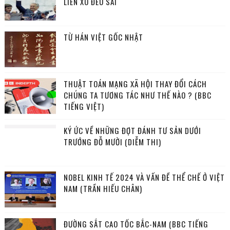
LIÊN XÔ ĐỀU SAI
TỪ HÁN VIỆT GỐC NHẬT
THUẬT TOÁN MẠNG XÃ HỘI THAY ĐỔI CÁCH
CHÚNG TA TƯƠNG TÁC NHƯ THẾ NÀO ? (BBC
TIẾNG VIỆT)
KÝ ỨC VỀ NHỮNG ĐỢT ĐÁNH TƯ SẢN DƯỚI
TRƯỚNG ĐỖ MƯỜI (DIỄM THI)
NOBEL KINH TẾ 2024 VÀ VẤN ĐỀ THỂ CHẾ Ở VIỆT
NAM (TRẦN HIẾU CHÂN)
ĐƯỜNG SẮT CAO TỐC BẮC-NAM (BBC TIẾNG