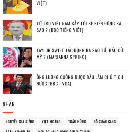
VIỆT)
TỨ TRỤ VIỆT NAM SẮP TỚI SẼ BIẾN ĐỘNG RA
SAO ? (BBC TIẾNG VIỆT)
TAYLOR SWIFT TÁC ĐỘNG RA SAO TỚI BẦU CỬ
MỸ ? (MARIANNA SPRING)
ÔNG LƯƠNG CƯỜNG ĐƯỢC BẦU LÀM CHỦ TỊCH
NƯỚC (BBC - VOA)
NHÃN
NGUYỄN GIA KIỂNG
VIỆT HOÀNG
TRẦN HÙNG
ĐỖ XUÂN CANG