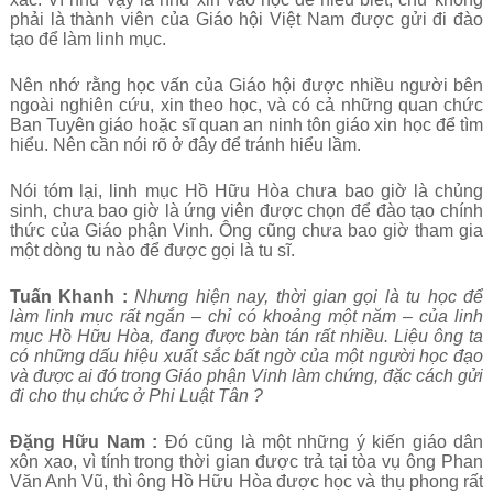
phải là thành viên của Giáo hội Việt Nam được gửi đi đào
tạo để làm linh mục.
Nên nhớ rằng học vấn của Giáo hội được nhiều người bên
ngoài nghiên cứu, xin theo học, và có cả những quan chức
Ban Tuyên giáo hoặc sĩ quan an ninh tôn giáo xin học để tìm
hiểu. Nên cần nói rõ ở đây để tránh hiểu lầm.
Nói tóm lại, linh mục Hồ Hữu Hòa chưa bao giờ là chủng
sinh, chưa bao giờ là ứng viên được chọn để đào tạo chính
thức của Giáo phận Vinh. Ông cũng chưa bao giờ tham gia
một dòng tu nào để được gọi là tu sĩ.
Tuấn Khanh :
Nhưng hiện nay, thời gian gọi là tu học để
làm linh mục rất ngắn – chỉ có khoảng một năm – của linh
mục Hồ Hữu Hòa, đang được bàn tán rất nhiều. Liệu ông ta
có những dấu hiệu xuất sắc bất ngờ của một người học đạo
và được ai đó trong Giáo phận Vinh làm chứng, đặc cách gửi
đi cho thụ chức ở Phi Luật Tân ?
Đặng Hữu Nam :
Đó cũng là một những ý kiến giáo dân
xôn xao, vì tính trong thời gian được trả tại tòa vụ ông Phan
Văn Anh Vũ, thì ông Hồ Hữu Hòa được học và thụ phong rất