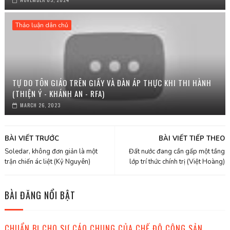
Thảo luận dân chủ
TỰ DO TÔN GIÁO TRÊN GIẤY VÀ ĐÀN ÁP THỰC KHI THI HÀNH
(THIỆN Ý - KHÁNH AN - RFA)
MARCH 26, 2023
BÀI VIẾT TRƯỚC
BÀI VIẾT TIẾP THEO
Soledar, không đơn giản là một
Đất nước đang cần gấp một tầng
trận chiến ác liệt (Kỷ Nguyên)
lớp trí thức chính trị (Việt Hoàng)
BÀI ĐĂNG NỔI BẬT
CHUẨN BỊ CHO SỰ CÁO CHUNG CỦA CHẾ ĐỘ CỘNG SẢN