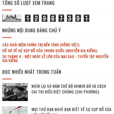
TỔNG SỐ LƯỢT XEM TRANG
1
2
9
8
7
3
9
1
NHỮNG NỘI DUNG ĐÁNG CHÚ Ý
CÁC KHÁI NIỆM CHÍNH TRỊ NỀN TẢNG (HỒNG VIỆT)
HỒ SƠ VỀ SỰ SỤP ĐỔ CỦA TRUNG QUỐC (NGUYỄN GIA KIỂNG)
30 THÁNG 4 - MỘT NGÀY LỄ LỚN CỦA MAI SAU - TUYỂN TẬP NGUYỄN
GIA KIỂNG
ĐỌC NHIỀU NHẤT TRONG TUẦN
NHÌN LẠI 50 NĂM CHẾ ĐỘ KHMER ĐỎ VÀ CÁCH
CAI TRỊ KIỂU DIỆT CHỦNG (CHI PHƯƠNG)
MỌI THỨ BẠN NGHĨ BẠN BIẾT VỀ SỰ SỤP ĐỔ CỦA