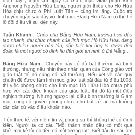
hiện này ; thậm chí ngay cả Giám mục Giáo phận Vinh
Anphong Nguyễn Hữu Long, người giới thiệu cho Hồ Hữu
Hòa chịu chức ở Phi Luật Tân – cũng im lặng. Cuộc trò
chuyện ngắn sau đây với linh mục Đặng Hữu Nam có thể hé
lộ đôi điều về sự kiện này.
Tuấn Khanh :
Chào cha Đặng Hữu Nam, trường hợp đào
tạo nhanh, thụ chức nhanh của linh mục Hồ Hữu Hòa, đang
được nhiều người bàn tán, đặc biệt khi ông ta được đồn
đoán là một người có dính líu đến giới an ninh ở Đà Nẵng…
Đặng Hữu Nam :
Chuyện này có đủ bất thường và bình
thường, nhưng nếu nhìn theo nhãn quan của Công giáo với
giáo luật thì nó cũng có bất thường. Nếu xét về các quy
chuẩn để được làm linh mục, giáo luật bắt đầu từ điều 1008,
thì việc phong chức cho linh mục Hồ Hữu Hòa chưa phù
hợp với các điều khoản của giáo luật, thì đó là một điều
nghịch thường. Nhưng ngược lại, điều bình thường là Giám
mục cũng có quyền phong chức cho bất cứ ai, mà không
cần căn cứ vào điều khoản nào.
Trên thực tế, với niềm tin và phụng sự thì không thể có định
kiến. Người ta có câu "Mỗi thánh nhân đều có một quá
khứ, mỗi kẻ tội đồ đều có một tương lai". Biết đâu từ sai lầm