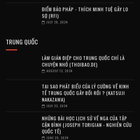
ĐIỂM BÁO PHÁP - THÍCH MINH TUỆ GÂY LO
SỢ (RFI)
JULY 28, 2024
TRUNG QUỐC
LÀM GIÁN ĐIỆP CHO TRUNG QUỐC CHỈ LÀ
CHUYỆN NHỎ (THOIBAO.DE)
AUGUST 13, 2024
TẠI SAO PHÁT BIỂU CỦA LÝ CƯỜNG VỀ KINH
TẾ TRUNG QUỐC GÂY BỐI RỐI ? (KATSUJI
NAKAZAWA)
JULY 23, 2024
NHỮNG BÀI HỌC LỊCH SỬ VỀ NGA CỦA TẬP
CẬN BÌNH (JOSEPH TORIGIAN - NGHIÊN CỨU
QUỐC TẾ)
JUNE 29, 2024