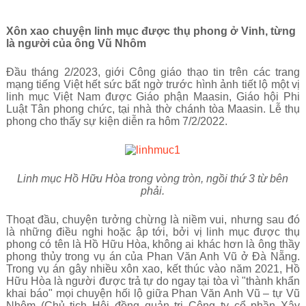
Xôn xao chuyện linh mục được thụ phong ở Vinh, từng
là người của ông Vũ Nhôm
Đầu tháng 2/2023, giới Công giáo thạo tin trên các trang
mạng tiếng Việt hết sức bất ngờ trước hình ảnh tiết lộ một vị
linh mục Việt Nam được Giáo phận Maasin, Giáo hội Phi
Luật Tân phong chức, tại nhà thờ chánh tòa Maasin. Lễ thụ
phong cho thấy sự kiện diễn ra hôm 7/2/2022.
Linh mục Hồ Hữu Hòa trong vòng tròn, ngồi thứ 3 từ bên
phải.
Thoạt đầu, chuyện tưởng chừng là niềm vui, nhưng sau đó
là những điều nghi hoặc ập tới, bởi vị linh mục được thụ
phong có tên là Hồ Hữu Hòa, không ai khác hơn là ông thầy
phong thủy trong vụ án của Phan Văn Anh Vũ ở Đà Nẵng.
Trong vụ án gây nhiều xôn xao, kết thúc vào năm 2021, Hồ
Hữu Hòa là người được trả tự do ngay tại tòa vì "thành khẩn
khai báo" mọi chuyện hối lộ giữa Phan Văn Anh Vũ – tự Vũ
Nhôm (Chủ tịch Hội đồng quản trị Công ty cổ phần Xây