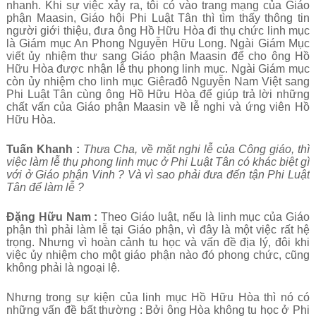
nhanh. Khi sự việc xảy ra, tôi có vào trang mạng của Giáo
phận Maasin, Giáo hội Phi Luật Tân thì tìm thấy thông tin
người giới thiệu, đưa ông Hồ Hữu Hòa đi thụ chức linh mục
là Giám mục An Phong Nguyễn Hữu Long. Ngài Giám Mục
viết ủy nhiệm thư sang Giáo phận Maasin để cho ông Hồ
Hữu Hòa được nhận lễ thụ phong linh mục. Ngài Giám mục
còn ủy nhiệm cho linh mục Giêrađô Nguyễn Nam Việt sang
Phi Luật Tân cùng ông Hồ Hữu Hòa để giúp trả lời những
chất vấn của Giáo phận Maasin về lễ nghi và ứng viên Hồ
Hữu Hòa.
Tuấn Khanh :
Thưa Cha, về mặt nghi lễ của Công giáo, thì
việc làm lễ thụ phong linh mục ở Phi Luật Tân có khác biệt gì
với ở Giáo phận Vinh ? Và vì sao phải đưa đến tận Phi Luật
Tân để làm lễ ?
Đặng Hữu Nam :
Theo Giáo luật, nếu là linh mục của Giáo
phận thì phải làm lễ tại Giáo phận, vì đây là một việc rất hệ
trọng. Nhưng vì hoàn cảnh tu học và vấn đề địa lý, đôi khi
việc ủy nhiệm cho một giáo phận nào đó phong chức, cũng
không phải là ngoại lệ.
Nhưng trong sự kiện của linh mục Hồ Hữu Hòa thì nó có
những vấn đề bất thường : Bởi ông Hòa không tu học ở Phi