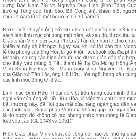
dựng Bắc Nam 79) và Nguyễn Duy Linh (Phó Tổng Cục
trưởng Tổng cục Tình báo, Bộ Công an), khiến một người
chịu 14 năm tù và một người chịu 30 năm tù.
Được biết chuyện ông Hồ Hữu Hòa đột nhiên học hết kinh
sách làm linh mục chỉ trong một năm, và sau đó, được thư từ
Giáo phận Vinh, gửi sang Phi Luật Tân để nhận lễ chịu chức
khiến ai nấy đề bất ngờ. Ngay sau khi có lời bàn tán, video
lễ thụ phong của ông Hòa bị gỡ khỏi Facebook của địa phận
Maasin, nhưng các hình ảnh rải rác được giáo dân tập hợp,
cho thấy vào mùng 5 Tết, thánh lễ Tạ Ơn Mừng Hồng Ân
Vĩnh Khấn Nữ Đan Sĩ : Maria Augustino Nguyễn Thị Nga
của Giáo xứ Tân Lộc, ông Hồ Hữu Hòa ngồi hàng đầu cùng
các linh mục đồng tế khác.
Linh mục Đinh Hữu Thoại có viết trên trang của mình điều
nghi vấn của ông về Hồ Hữu Hòa, là việc thụ chức linh mục
bất thường này, đã "lọt qua mắt của hàng ngàn giáo dân và
các Linh mục Giaso phận Vinh mà không gặp trở ngại nào,
là do trước đó không có rao phong chức như thông lệ Giáo
luật yêu cầu (GL 1043 và 1051)".
Hiện Giáo phận Vinh chưa có tiếng nói nào về những phát