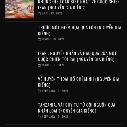
NHỮNG ĐIỀU CẦN BIẾT NHẤT VỀ CUỘC CHIẾN
IRAN (NGUYỄN GIA KIỂNG)
APRIL 13, 2026
TRƯỚC MỘT HIỂM HỌA QUÁ LỚN (NGUYỄN GIA
KIỂNG)
MARCH 23, 2026
IRAN : NGUYÊN NHÂN VÀ HẬU QUẢ CỦA MỘT
CUỘC CHIẾN TỒI BẠI (NGUYỄN GIA KIỂNG)
MARCH 10, 2026
VỀ HUYỀN THOẠI HỒ CHÍ MINH (NGUYỄN GIA
KIỂNG)
FEBRUARY 19, 2026
TANZANIA, VÀI SUY TƯ TỪ CỘI NGUỒN CỦA
NHÂN LOẠI (NGUYỄN GIA KIỂNG)
FEBRUARY 19, 2026