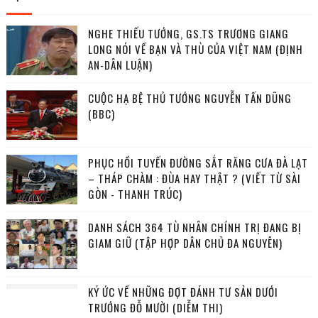
NGHE THIẾU TƯỚNG, GS.TS TRƯƠNG GIANG
LONG NÓI VỀ BẠN VÀ THÙ CỦA VIỆT NAM (ĐỊNH
AN-DÂN LUẬN)
CUỘC HẠ BỆ THỦ TƯỚNG NGUYỄN TẤN DŨNG
(BBC)
PHỤC HỒI TUYẾN ĐƯỜNG SẮT RĂNG CƯA ĐÀ LẠT
– THÁP CHÀM : ĐÙA HAY THẬT ? (VIẾT TỪ SÀI
GÒN - THANH TRÚC)
DANH SÁCH 364 TÙ NHÂN CHÍNH TRỊ ĐANG BỊ
GIAM GIỮ (TẬP HỢP DÂN CHỦ ĐA NGUYÊN)
KÝ ỨC VỀ NHỮNG ĐỢT ĐÁNH TƯ SẢN DƯỚI
TRƯỚNG ĐỖ MƯỜI (DIỄM THI)