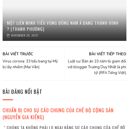
MỘT LIÊN MINH TIỂU VÙNG ĐÔNG NAM Á ĐANG THÀNH HÌNH
? (THANH PHƯƠNG)
NOVEMBER 26, 2021
BÀI VIẾT TRƯỚC
BÀI VIẾT TIẾP THEO
Virus corona: 33 tiểu bang tại Mỹ
Luật sư: Bản án 10 năm tù giam đối
bị lây nhiễm (Mai Vân)
với blogger Trương Duy Nhất là phi
lý! (RFA Tiếng Việt)
BÀI ĐĂNG NỔI BẬT
CHUẨN BỊ CHO SỰ CÁO CHUNG CỦA CHẾ ĐỘ CỘNG SẢN
(NGUYỄN GIA KIỂNG)
" CHÚNG TA KHÔNG PHẢI LO NGẠI RẰNG SỰ CÁO CHUNG CỦA CHẾ ĐỘ