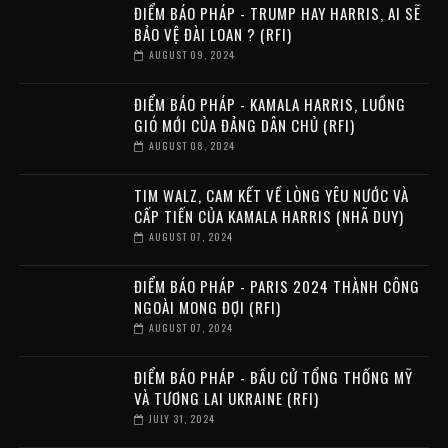
ĐIỂM BÁO PHÁP - TRUMP HAY HARRIS, AI SẼ
BẢO VỆ ĐÀI LOAN ? (RFI)
AUGUST 09, 2024
ĐIỂM BÁO PHÁP - KAMALA HARRIS, LUỒNG
GIÓ MỚI CỦA ĐẢNG DÂN CHỦ (RFI)
AUGUST 08, 2024
TIM WALZ, CAM KẾT VỀ LÒNG YÊU NƯỚC VÀ
CẤP TIẾN CỦA KAMALA HARRIS (NHÃ DUY)
AUGUST 07, 2024
ĐIỂM BÁO PHÁP - PARIS 2024 THÀNH CÔNG
NGOÀI MONG ĐỢI (RFI)
AUGUST 07, 2024
ĐIỂM BÁO PHÁP - BẦU CỬ TỔNG THỐNG MỸ
VÀ TƯƠNG LAI UKRAINE (RFI)
JULY 31, 2024