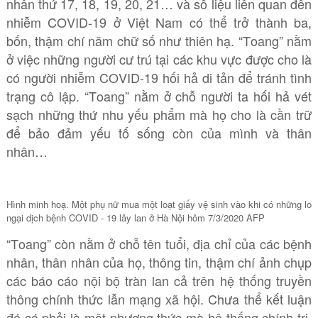
nhân thứ 17, 18, 19, 20, 21… và số liệu liên quan đến
nhiễm COVID-19 ở Việt Nam có thể trở thành ba,
bốn, thậm chí năm chữ số như thiên hạ. “Toang” nằm
ở việc những người cư trú tại các khu vực được cho là
có người nhiễm COVID-19 hối hả di tản để tránh tình
trạng cô lập. “Toang” nằm ở chỗ người ta hối hả vét
sạch những thứ nhu yếu phẩm mà họ cho là cần trữ
để bảo đảm yếu tố sống còn của mình và thân
nhân…
Hình minh hoạ. Một phụ nữ mua một loạt giấy vệ sinh vào khi có những lo
ngại dịch bệnh COVID - 19 lây lan ở Hà Nội hôm 7/3/2020 AFP
“Toang” còn nằm ở chỗ tên tuổi, địa chỉ của các bệnh
nhân, thân nhân của họ, thông tin, thậm chí ảnh chụp
các báo cáo nội bộ tràn lan cả trên hệ thống truyền
thông chính thức lẫn mạng xã hội. Chưa thể kết luận
đó có phải là một phương thức mà hệ thống chính trị,