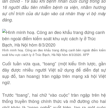
lan covid - 19 sau khi bệnh nhân cuối cùng trong số
16 người đầu tiên nhiễm bệnh ra viện, nhằm hướng
sự chỉ trích của dư luận vào cá nhân thay vì bộ máy
đảng.
Hình minh hoạ. Công an đeo khẩu trang đứng canh bên ngoài điểm kiểm
soát khu vực cách ly ở Trúc Bạch, Hà Nội hôm 8/3/2020. AFP
Cuối tuần vừa qua, “toang” (một kiểu tĩnh lược, gần
đây được nhiều người Việt sử dụng để diễn đạt sự
sụp đổ, tan hoang) tràn ngập trên mạng xã hội Việt
ngữ.
Trước “toang”, hai chữ “vào cuộc” tràn ngập trên hệ
thống truyền thông chính thức và mở đường cho hai
chữ khác là “ngạo nghễ” xuất hiện, tạo ra một cuộc