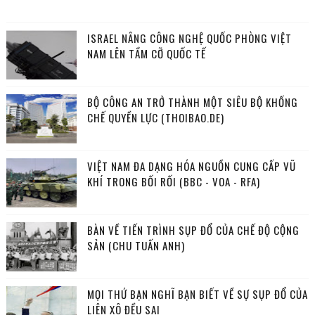
ISRAEL NÂNG CÔNG NGHỆ QUỐC PHÒNG VIỆT
NAM LÊN TẦM CỠ QUỐC TẾ
BỘ CÔNG AN TRỞ THÀNH MỘT SIÊU BỘ KHỐNG
CHẾ QUYỀN LỰC (THOIBAO.DE)
VIỆT NAM ĐA DẠNG HÓA NGUỒN CUNG CẤP VŨ
KHÍ TRONG BỐI RỐI (BBC - VOA - RFA)
BÀN VỀ TIẾN TRÌNH SỤP ĐỔ CỦA CHẾ ĐỘ CỘNG
SẢN (CHU TUẤN ANH)
MỌI THỨ BẠN NGHĨ BẠN BIẾT VỀ SỰ SỤP ĐỔ CỦA
LIÊN XÔ ĐỀU SAI