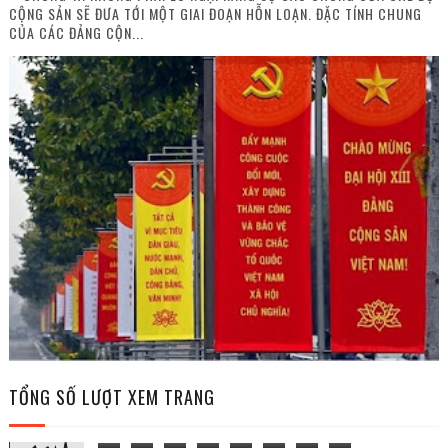
CỘNG SẢN SẼ ĐƯA TỚI MỘT GIAI ĐOẠN HỖN LOẠN. ĐẶC TÍNH CHUNG
CỦA CÁC ĐẢNG CỘN...
TỔNG SỐ LƯỢT XEM TRANG