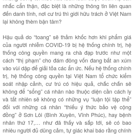
nhắc cẩn thận, đặc biệt là những thông tin liên quan
đến danh tính, nơi cư trú thì giới hữu trách ở Việt Nam
lại không thèm bận tâm?
Hậu quả do “toang” sẽ thảm khốc hơn khi phẩm giá
của người nhiễm COVID-19 bị hệ thống chính trị, hệ
thống công quyền mang ra chà đạp trước như một
cách “thị phạm” cho đám đông vốn đang bất an xúm
vào vùi dập để giải tỏa các ẩn ức. Nếu hệ thống chính
trị, hệ thống công quyền tại Việt Nam tổ chức kiểm
soát nhập cảnh, cư trú có hiệu quả, chắc chắn sẽ
không để “sổng” cá nhân nào thuộc diện cần cách ly
và tất nhiên sẽ không có những vụ “luận tội tập thể”
đối với những cá nhân “thiếu ý thức bảo vệ cộng
đồng” ở Sơn Lôi (Bình Xuyên, Vĩnh Phúc), hay bệnh
nhân thứ 17,… như đã thấy và sắp tới, sẽ có bao
nhiêu người đủ dũng cảm, tự giác khai báo rằng chính