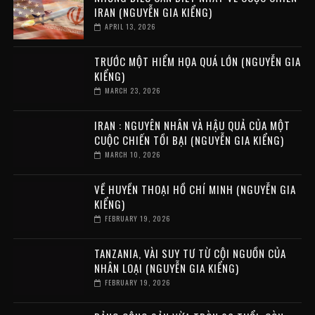
IRAN (NGUYỄN GIA KIỂNG)
APRIL 13, 2026
TRƯỚC MỘT HIỂM HỌA QUÁ LỚN (NGUYỄN GIA
KIỂNG)
MARCH 23, 2026
IRAN : NGUYÊN NHÂN VÀ HẬU QUẢ CỦA MỘT
CUỘC CHIẾN TỒI BẠI (NGUYỄN GIA KIỂNG)
MARCH 10, 2026
VỀ HUYỀN THOẠI HỒ CHÍ MINH (NGUYỄN GIA
KIỂNG)
FEBRUARY 19, 2026
TANZANIA, VÀI SUY TƯ TỪ CỘI NGUỒN CỦA
NHÂN LOẠI (NGUYỄN GIA KIỂNG)
FEBRUARY 19, 2026