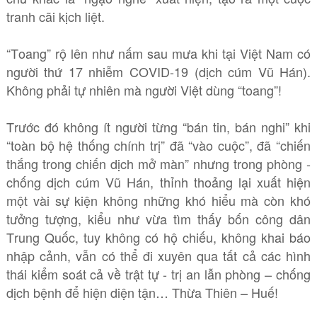
tranh cãi kịch liệt.
“Toang” rộ lên như nấm sau mưa khi tại Việt Nam có
người thứ 17 nhiễm COVID-19 (dịch cúm Vũ Hán).
Không phải tự nhiên mà người Việt dùng “toang”!
Trước đó không ít người từng “bán tin, bán nghi” khi
“toàn bộ hệ thống chính trị” đã “vào cuộc”, đã “chiến
thắng trong chiến dịch mở màn” nhưng trong phòng -
chống dịch cúm Vũ Hán, thỉnh thoảng lại xuất hiện
một vài sự kiện không những khó hiểu mà còn khó
tưởng tượng, kiểu như vừa tìm thấy bốn công dân
Trung Quốc, tuy không có hộ chiếu, không khai báo
nhập cảnh, vẫn có thể đi xuyên qua tất cả các hình
thái kiểm soát cả về trật tự - trị an lẫn phòng – chống
dịch bệnh để hiện diện tận… Thừa Thiên – Huế!