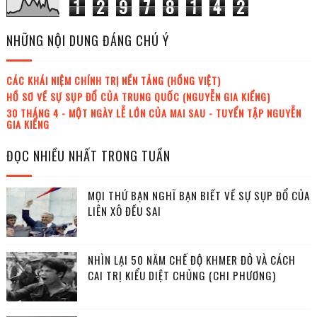
1
2
9
7
8
1
4
2
NHỮNG NỘI DUNG ĐÁNG CHÚ Ý
CÁC KHÁI NIỆM CHÍNH TRỊ NỀN TẢNG (HỒNG VIỆT)
HỒ SƠ VỀ SỰ SỤP ĐỔ CỦA TRUNG QUỐC (NGUYỄN GIA KIỂNG)
30 THÁNG 4 - MỘT NGÀY LỄ LỚN CỦA MAI SAU - TUYỂN TẬP NGUYỄN
GIA KIỂNG
ĐỌC NHIỀU NHẤT TRONG TUẦN
MỌI THỨ BẠN NGHĨ BẠN BIẾT VỀ SỰ SỤP ĐỔ CỦA
LIÊN XÔ ĐỀU SAI
NHÌN LẠI 50 NĂM CHẾ ĐỘ KHMER ĐỎ VÀ CÁCH
CAI TRỊ KIỂU DIỆT CHỦNG (CHI PHƯƠNG)