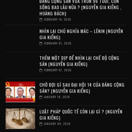
ĐẢNG CỘNG SẢN VỪA TRÒN 96 TUỔI, CÒN
SỐNG BAO LÂU NỮA ? (NGUYỄN GIA KIỂNG ,
HOÀNG BÁCH)
FEBRUARY 14, 2026
NHÌN LẠI CHỦ NGHĨA MÁC – LÊNIN (NGUYỄN
GIA KIỂNG)
FEBRUARY 07, 2026
THÊM MỘT DỊP ĐỂ NHÌN LẠI CHẾ ĐỘ CỘNG
SẢN (NGUYỄN GIA KIỂNG)
FEBRUARY 07, 2026
CHỜ ĐỢI GÌ SAU ĐẠI HỘI 14 CỦA ĐẢNG CỘNG
SẢN? (NGUYỄN GIA KIỂNG)
JANUARY 18, 2026
LUẬT PHÁP QUỐC TẾ CÒN LẠI GÌ ? (NGUYỄN
GIA KIỂNG)
JANUARY 08, 2026