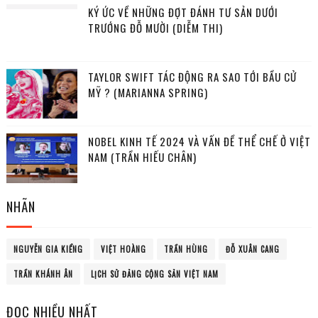
KÝ ỨC VỀ NHỮNG ĐỢT ĐÁNH TƯ SẢN DƯỚI
TRƯỚNG ĐỖ MƯỜI (DIỄM THI)
TAYLOR SWIFT TÁC ĐỘNG RA SAO TỚI BẦU CỬ
MỸ ? (MARIANNA SPRING)
NOBEL KINH TẾ 2024 VÀ VẤN ĐỀ THỂ CHẾ Ở VIỆT
NAM (TRẦN HIẾU CHÂN)
NHÃN
NGUYỄN GIA KIỂNG
VIỆT HOÀNG
TRẦN HÙNG
ĐỖ XUÂN CANG
TRẦN KHÁNH ÂN
LỊCH SỬ ĐẢNG CỘNG SẢN VIỆT NAM
ĐỌC NHIỀU NHẤT