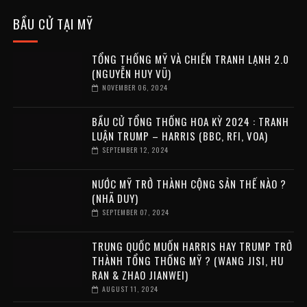
BẦU CỬ TẠI MỸ
TỔNG THỐNG MỸ VÀ CHIẾN TRANH LẠNH 2.0
(NGUYỄN HUY VŨ)
NOVEMBER 06, 2024
BẦU CỬ TỔNG THỐNG HOA KỲ 2024 : TRANH
LUẬN TRUMP – HARRIS (BBC, RFI, VOA)
SEPTEMBER 12, 2024
NƯỚC MỸ TRỞ THÀNH CỘNG SẢN THẾ NÀO ?
(NHÃ DUY)
SEPTEMBER 07, 2024
TRUNG QUỐC MUỐN HARRIS HAY TRUMP TRỞ
THÀNH TỔNG THỐNG MỸ ? (WANG JISI, HU
RAN & ZHAO JIANWEI)
AUGUST 11, 2024