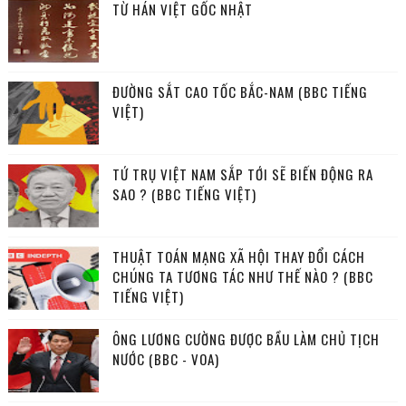
TỪ HÁN VIỆT GỐC NHẬT
ĐƯỜNG SẮT CAO TỐC BẮC-NAM (BBC TIẾNG
VIỆT)
TỨ TRỤ VIỆT NAM SẮP TỚI SẼ BIẾN ĐỘNG RA
SAO ? (BBC TIẾNG VIỆT)
THUẬT TOÁN MẠNG XÃ HỘI THAY ĐỔI CÁCH
CHÚNG TA TƯƠNG TÁC NHƯ THẾ NÀO ? (BBC
TIẾNG VIỆT)
ÔNG LƯƠNG CƯỜNG ĐƯỢC BẦU LÀM CHỦ TỊCH
NƯỚC (BBC - VOA)