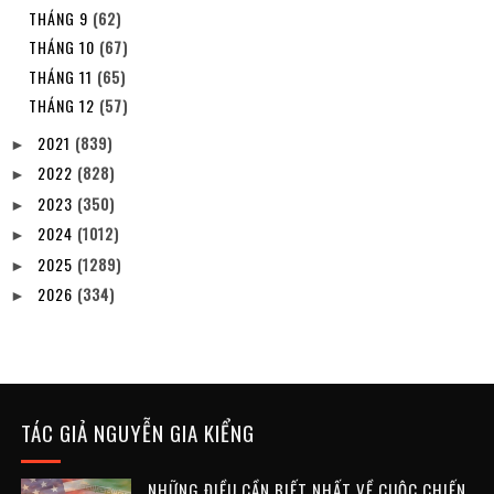
THÁNG 9
(62)
THÁNG 10
(67)
THÁNG 11
(65)
THÁNG 12
(57)
2021
(839)
►
2022
(828)
►
2023
(350)
►
2024
(1012)
►
2025
(1289)
►
2026
(334)
►
TÁC GIẢ NGUYỄN GIA KIỂNG
NHỮNG ĐIỀU CẦN BIẾT NHẤT VỀ CUỘC CHIẾN