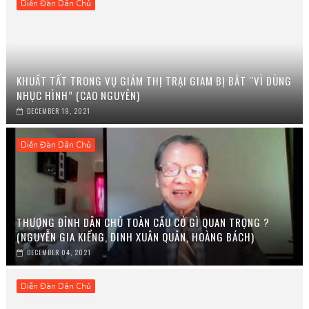
Diễn Đàn Dân Chủ
KHUẤT TẤT TRONG VỤ GIÁM THỊ TRẠI GIAM BỊ BẮT “VÌ DÙNG
NHỤC HÌNH” (CAO NGUYÊN)
DECEMBER 19, 2021
Diễn Đàn Dân Chủ
THƯỢNG ĐỈNH DÂN CHỦ TOÀN CẦU CÓ GÌ QUAN TRỌNG ?
(NGUYỄN GIA KIỂNG, ĐINH XUÂN QUÂN, HOÀNG BÁCH)
DECEMBER 04, 2021
Diễn Đàn Dân Chủ