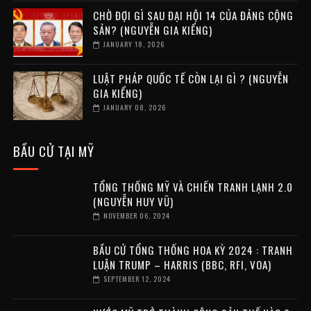
CHỜ ĐỢI GÌ SAU ĐẠI HỘI 14 CỦA ĐẢNG CỘNG
SẢN? (NGUYỄN GIA KIỂNG)
JANUARY 18, 2026
LUẬT PHÁP QUỐC TẾ CÒN LẠI GÌ ? (NGUYỄN
GIA KIỂNG)
JANUARY 08, 2026
BẦU CỬ TẠI MỸ
TỔNG THỐNG MỸ VÀ CHIẾN TRANH LẠNH 2.0
(NGUYỄN HUY VŨ)
NOVEMBER 06, 2024
BẦU CỬ TỔNG THỐNG HOA KỲ 2024 : TRANH
LUẬN TRUMP – HARRIS (BBC, RFI, VOA)
SEPTEMBER 12, 2024