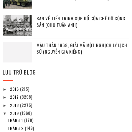
BÀN VỀ TIẾN TRÌNH SỤP ĐỔ CỦA CHẾ ĐỘ CỘNG
SẢN (CHU TUẤN ANH)
MẬU THÂN 1968, GIẢI MÃ MỘT NGHỊCH LÝ LỊCH
SỬ (NGUYỄN GIA KIỂNG)
LƯU TRỮ BLOG
2016
(215)
►
2017
(3298)
►
2018
(2275)
►
2019
(1968)
▼
THÁNG 1
(170)
THÁNG 2
(149)