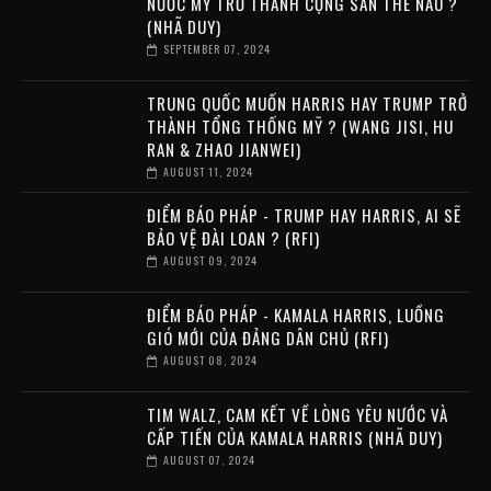
NƯỚC MỸ TRỞ THÀNH CỘNG SẢN THẾ NÀO ?
(NHÃ DUY)
SEPTEMBER 07, 2024
TRUNG QUỐC MUỐN HARRIS HAY TRUMP TRỞ
THÀNH TỔNG THỐNG MỸ ? (WANG JISI, HU
RAN & ZHAO JIANWEI)
AUGUST 11, 2024
ĐIỂM BÁO PHÁP - TRUMP HAY HARRIS, AI SẼ
BẢO VỆ ĐÀI LOAN ? (RFI)
AUGUST 09, 2024
ĐIỂM BÁO PHÁP - KAMALA HARRIS, LUỒNG
GIÓ MỚI CỦA ĐẢNG DÂN CHỦ (RFI)
AUGUST 08, 2024
TIM WALZ, CAM KẾT VỀ LÒNG YÊU NƯỚC VÀ
CẤP TIẾN CỦA KAMALA HARRIS (NHÃ DUY)
AUGUST 07, 2024