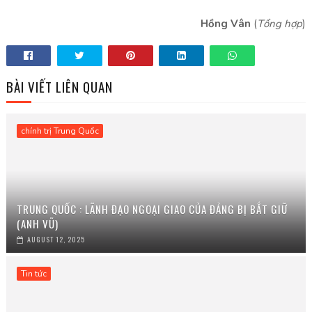
Hồng Vân
(
Tổng hợp
)
BÀI VIẾT LIÊN QUAN
chính trị Trung Quốc
TRUNG QUỐC : LÃNH ĐẠO NGOẠI GIAO CỦA ĐẢNG BỊ BẮT GIỮ
(ANH VŨ)
AUGUST 12, 2025
Tin tức