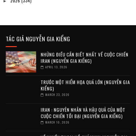
2026
(334)
►
TÁC GIẢ NGUYỄN GIA KIỂNG
NHỮNG ĐIỀU CẦN BIẾT NHẤT VỀ CUỘC CHIẾN
IRAN (NGUYỄN GIA KIỂNG)
APRIL 13, 2026
TRƯỚC MỘT HIỂM HỌA QUÁ LỚN (NGUYỄN GIA
KIỂNG)
MARCH 23, 2026
IRAN : NGUYÊN NHÂN VÀ HẬU QUẢ CỦA MỘT
CUỘC CHIẾN TỒI BẠI (NGUYỄN GIA KIỂNG)
MARCH 10, 2026