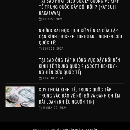
TẠI SAO PHÁT BIỂU CỦA LÝ CƯỜNG VỀ KINH
TẾ TRUNG QUỐC GÂY BỐI RỐI ? (KATSUJI
NAKAZAWA)
JULY 23, 2024
NHỮNG BÀI HỌC LỊCH SỬ VỀ NGA CỦA TẬP
CẬN BÌNH (JOSEPH TORIGIAN - NGHIÊN CỨU
QUỐC TẾ)
JUNE 29, 2024
TẠI SAO ÔNG TẬP KHÔNG VỰC DẬY NỔI NỀN
KINH TẾ TRUNG QUỐC ? (SCOTT KENEDY -
NGHIÊN CỨU QUỐC TẾ)
JUNE 10, 2024
SUY THOÁI KINH TẾ, TRUNG QUỐC TẬP
TRUNG VÀO BẢO VỆ NỘI BỘ VÀ ĐÁNH CHIẾM
ĐÀI LOAN (NHIỀU NGUỒN TIN)
MARCH 09, 2024