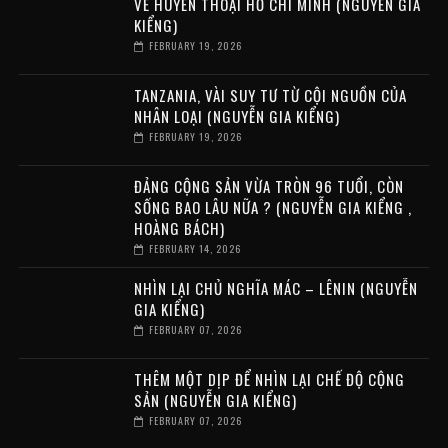
VỀ HUYỀN THOẠI HỒ CHÍ MINH (NGUYỄN GIA
KIỂNG)
FEBRUARY 19, 2026
TANZANIA, VÀI SUY TƯ TỪ CỘI NGUỒN CỦA
NHÂN LOẠI (NGUYỄN GIA KIỂNG)
FEBRUARY 19, 2026
ĐẢNG CỘNG SẢN VỪA TRÒN 96 TUỔI, CÒN
SỐNG BAO LÂU NỮA ? (NGUYỄN GIA KIỂNG ,
HOÀNG BÁCH)
FEBRUARY 14, 2026
NHÌN LẠI CHỦ NGHĨA MÁC – LÊNIN (NGUYỄN
GIA KIỂNG)
FEBRUARY 07, 2026
THÊM MỘT DỊP ĐỂ NHÌN LẠI CHẾ ĐỘ CỘNG
SẢN (NGUYỄN GIA KIỂNG)
FEBRUARY 07, 2026