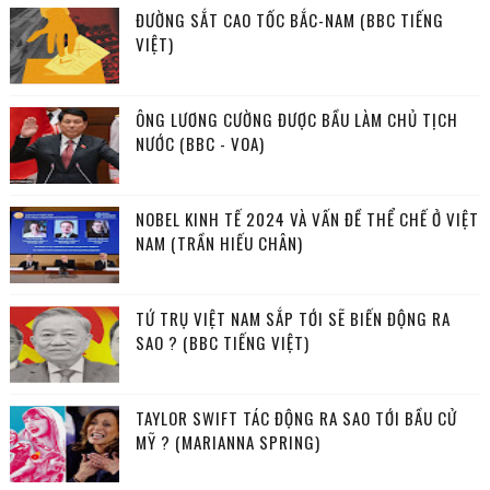
ĐƯỜNG SẮT CAO TỐC BẮC-NAM (BBC TIẾNG
VIỆT)
ÔNG LƯƠNG CƯỜNG ĐƯỢC BẦU LÀM CHỦ TỊCH
NƯỚC (BBC - VOA)
NOBEL KINH TẾ 2024 VÀ VẤN ĐỀ THỂ CHẾ Ở VIỆT
NAM (TRẦN HIẾU CHÂN)
TỨ TRỤ VIỆT NAM SẮP TỚI SẼ BIẾN ĐỘNG RA
SAO ? (BBC TIẾNG VIỆT)
TAYLOR SWIFT TÁC ĐỘNG RA SAO TỚI BẦU CỬ
MỸ ? (MARIANNA SPRING)