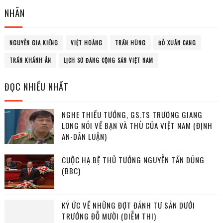
NHÃN
NGUYỄN GIA KIỂNG
VIỆT HOÀNG
TRẦN HÙNG
ĐỖ XUÂN CANG
TRẦN KHÁNH ÂN
LỊCH SỬ ĐẢNG CỘNG SẢN VIỆT NAM
ĐỌC NHIỀU NHẤT
NGHE THIẾU TƯỚNG, GS.TS TRƯƠNG GIANG
LONG NÓI VỀ BẠN VÀ THÙ CỦA VIỆT NAM (ĐỊNH
AN-DÂN LUẬN)
CUỘC HẠ BỆ THỦ TƯỚNG NGUYỄN TẤN DŨNG
(BBC)
KÝ ỨC VỀ NHỮNG ĐỢT ĐÁNH TƯ SẢN DƯỚI
TRƯỚNG ĐỖ MƯỜI (DIỄM THI)