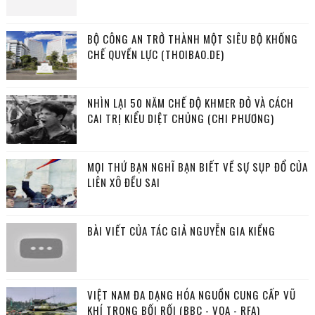
BỘ CÔNG AN TRỞ THÀNH MỘT SIÊU BỘ KHỐNG
CHẾ QUYỀN LỰC (THOIBAO.DE)
NHÌN LẠI 50 NĂM CHẾ ĐỘ KHMER ĐỎ VÀ CÁCH
CAI TRỊ KIỂU DIỆT CHỦNG (CHI PHƯƠNG)
MỌI THỨ BẠN NGHĨ BẠN BIẾT VỀ SỰ SỤP ĐỔ CỦA
LIÊN XÔ ĐỀU SAI
BÀI VIẾT CỦA TÁC GIẢ NGUYỄN GIA KIỂNG
VIỆT NAM ĐA DẠNG HÓA NGUỒN CUNG CẤP VŨ
KHÍ TRONG BỐI RỐI (BBC - VOA - RFA)