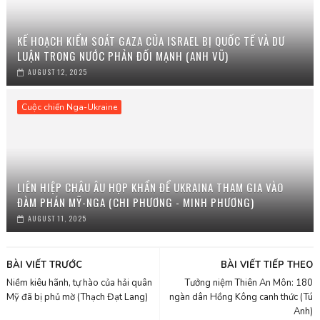
KẾ HOẠCH KIỂM SOÁT GAZA CỦA ISRAEL BỊ QUỐC TẾ VÀ DƯ
LUẬN TRONG NƯỚC PHẢN ĐỐI MẠNH (ANH VŨ)
AUGUST 12, 2025
Cuộc chiến Nga-Ukraine
LIÊN HIỆP CHÂU ÂU HỌP KHẨN ĐỂ UKRAINA THAM GIA VÀO
ĐÀM PHÁN MỸ-NGA (CHI PHƯƠNG - MINH PHƯƠNG)
AUGUST 11, 2025
BÀI VIẾT TRƯỚC
BÀI VIẾT TIẾP THEO
Niềm kiêu hãnh, tự hào của hải quân
Tưởng niệm Thiên An Môn: 180
Mỹ đã bị phủ mờ (Thạch Đạt Lang)
ngàn dân Hồng Kông canh thức (Tú
Anh)