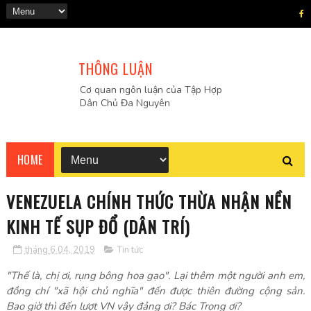
THÔNG LUẬN
Cơ quan ngôn luận của Tập Hợp
Dân Chủ Đa Nguyên
HOME
VENEZUELA CHÍNH THỨC THỪA NHẬN NỀN
KINH TẾ SỤP ĐỔ (DÂN TRÍ)
tháng 6 04, 2019
Tin tức
"Thế là, chị ơi, rụng bông hoa gạo". Lại thêm một người anh em,
đồng chí "xã hội chủ nghĩa" đến được thiên đường cộng sản.
Bao giờ thì đến lượt VN vậy đảng ơi? Bác Trọng ơi?