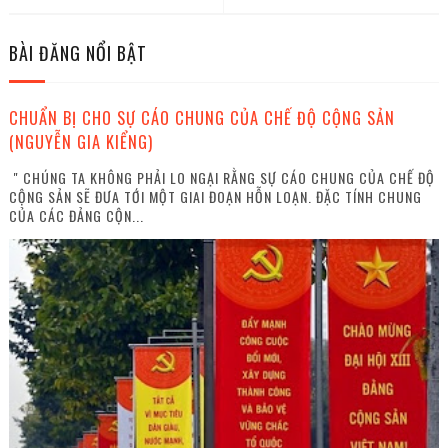
BÀI ĐĂNG NỔI BẬT
CHUẨN BỊ CHO SỰ CÁO CHUNG CỦA CHẾ ĐỘ CỘNG SẢN
(NGUYỄN GIA KIỂNG)
" CHÚNG TA KHÔNG PHẢI LO NGẠI RẰNG SỰ CÁO CHUNG CỦA CHẾ ĐỘ
CỘNG SẢN SẼ ĐƯA TỚI MỘT GIAI ĐOẠN HỖN LOẠN. ĐẶC TÍNH CHUNG
CỦA CÁC ĐẢNG CỘN...