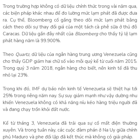
Trong trường hợp không có dữ liệu chính thức trong vài năm qua,
các biện pháp khác nhau để đo lường mức lạm phát đã được đưa
ra. Cụ thể, Bloomberg cố gắng theo dõi mức lạm phát bằng
cách theo dõi sự thay đổi giá của một tách cà phê sữa ở thủ đô
Caracas. Dữ liệu gần đây nhất của
Bloomberg
cho thấy tỷ lệ lạm
phát hàng năm là 99.900%.
Theo
Quartz
, dữ liệu của ngân hàng trung ương Venezuela cũng
cho thấy GDP giảm hai chữ số vào mỗi quý kể từ cuối năm 2015.
Trong quý 3 năm 2018, ngân hàng cho biết, nền kinh tế đã thu
nhỏ lại 23%.
Trong khi đó, IMF dự báo nền kinh tế Venezuela sẽ thiệt hại tới
25% trong riêng năm nay. Sự suy giảm mạnh như vậy dường như
khiến Venezuela không có khả năng níu kéo hàng triệu người đã
và đang chạy trốn khỏi đất nước.
Kể từ tháng 3, Venezuela đã trải qua sự cố mất điện thường
xuyên. Và trong tuần này, các cuộc đàm phán ở Na Uy giữa chính
phủ Maduro và phe đối lập đã kết thúc mà không có giải pháp.