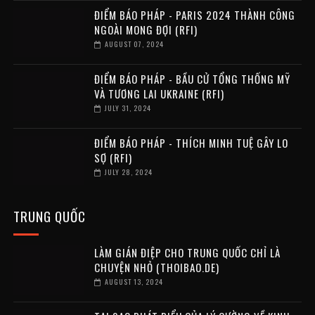
ĐIỂM BÁO PHÁP - PARIS 2024 THÀNH CÔNG
NGOÀI MONG ĐỢI (RFI)
AUGUST 07, 2024
ĐIỂM BÁO PHÁP - BẦU CỬ TỔNG THỐNG MỸ
VÀ TƯƠNG LAI UKRAINE (RFI)
JULY 31, 2024
ĐIỂM BÁO PHÁP - THÍCH MINH TUỆ GÂY LO
SỢ (RFI)
JULY 28, 2024
TRUNG QUỐC
LÀM GIÁN ĐIỆP CHO TRUNG QUỐC CHỈ LÀ
CHUYỆN NHỎ (THOIBAO.DE)
AUGUST 13, 2024