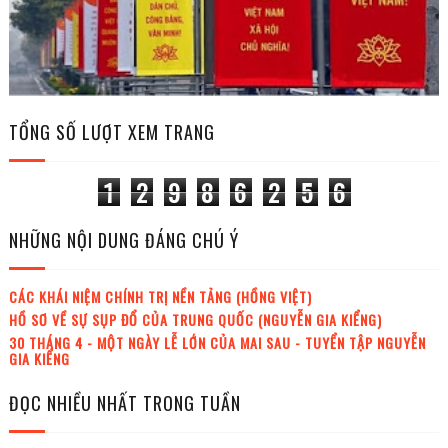
TỔNG SỐ LƯỢT XEM TRANG
1
2
9
8
6
2
5
6
NHỮNG NỘI DUNG ĐÁNG CHÚ Ý
CÁC KHÁI NIỆM CHÍNH TRỊ NỀN TẢNG (HỒNG VIỆT)
HỒ SƠ VỀ SỰ SỤP ĐỔ CỦA TRUNG QUỐC (NGUYỄN GIA KIỂNG)
30 THÁNG 4 - MỘT NGÀY LỄ LỚN CỦA MAI SAU - TUYỂN TẬP NGUYỄN
GIA KIỂNG
ĐỌC NHIỀU NHẤT TRONG TUẦN