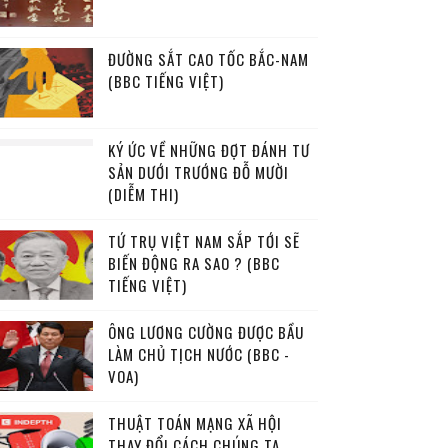
ĐƯỜNG SẮT CAO TỐC BẮC-NAM
(BBC TIẾNG VIỆT)
KÝ ỨC VỀ NHỮNG ĐỢT ĐÁNH TƯ
SẢN DƯỚI TRƯỚNG ĐỖ MƯỜI
(DIỄM THI)
TỨ TRỤ VIỆT NAM SẮP TỚI SẼ
BIẾN ĐỘNG RA SAO ? (BBC
TIẾNG VIỆT)
ÔNG LƯƠNG CƯỜNG ĐƯỢC BẦU
LÀM CHỦ TỊCH NƯỚC (BBC -
VOA)
THUẬT TOÁN MẠNG XÃ HỘI
THAY ĐỔI CÁCH CHÚNG TA