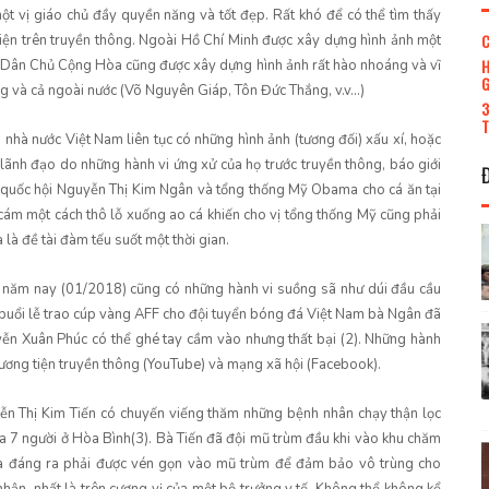
ột vị giáo chủ đầy quyền năng và tốt đẹp. Rất khó để có thể tìm thấy
C
hiện trên truyền thông. Ngoài Hồ Chí Minh được xây dựng hình ảnh một
H
am Dân Chủ Cộng Hòa cũng được xây dựng hình ảnh rất hào nhoáng và vĩ
G
g và cả ngoài nước (Võ Nguyên Giáp, Tôn Đức Thắng, v.v…)
3
T
nhà nước Việt Nam liên tục có những hình ảnh (tương đối) xấu xí, hoặc
 lãnh đạo do những hành vi ứng xử của họ trước truyền thông, báo giới
ch quốc hội Nguyễn Thị Kim Ngân và tổng thống Mỹ Obama cho cá ăn tại
cám một cách thô lỗ xuống ao cá khiến cho vị tổng thống Mỹ cũng phải
 là đề tài đàm tếu suốt một thời gian.
 năm nay (01/2018) cũng có những hành vi suồng sã như dúi đầu cầu
 buổi lễ trao cúp vàng AFF cho đội tuyển bóng đá Việt Nam bà Ngân đã
n Xuân Phúc có thể ghé tay cầm vào nhưng thất bại (2). Những hành
ương tiện truyền thông (YouTube) và mạng xã hội (Facebook).
ễn Thị Kim Tiến có chuyến viếng thăm những bệnh nhân chạy thận lọc
a 7 người ở Hòa Bình(3). Bà Tiến đã đội mũ trùm đầu khi vào khu chăm
mà đáng ra phải được vén gọn vào mũ trùm để đảm bảo vô trùng cho