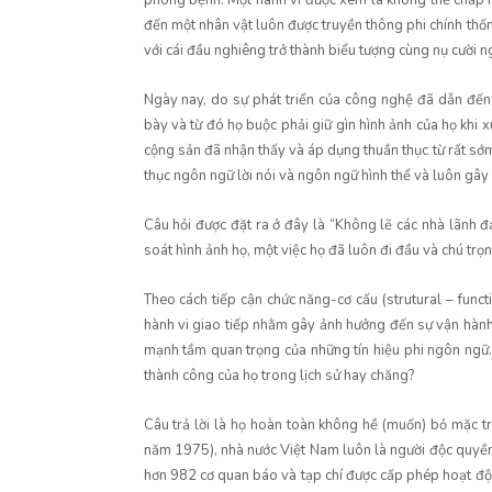
phòng bệnh. Một hành vi được xem là không thể chấp nh
đến một nhân vật luôn được truyền thông phi chính thốn
với cái đầu nghiêng trở thành biểu tượng cùng nụ cười
Ngày nay, do sự phát triển của công nghệ đã dẫn đến “h
bày và từ đó họ buộc phải giữ gìn hình ảnh của họ khi xu
cộng sản đã nhận thấy và áp dụng thuần thục từ rất sớm
thục ngôn ngữ lời nói và ngôn ngữ hình thể và luôn gây 
Câu hỏi được đặt ra ở đây là “Không lẽ các nhà lãnh
soát hình ảnh họ, một việc họ đã luôn đi đầu và chú trọ
Theo cách tiếp cận chức năng-cơ cấu (strutural – funct
hành vi giao tiếp nhằm gây ảnh hưởng đến sự vận hành c
mạnh tầm quan trọng của những tín hiệu phi ngôn ngữ.
thành công của họ trong lịch sử hay chăng?
Câu trả lời là họ hoàn toàn không hề (muốn) bỏ mặc 
năm 1975), nhà nước Việt Nam luôn là người độc quyền 
hơn 982 cơ quan báo và tạp chí được cấp phép hoạt độ