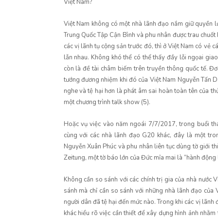
Việt Nam?
Việt Nam không có một nhà lãnh đạo nắm giữ quyền lực 
Trung Quốc Tập Cận Bình và phu nhân được trau chuốt kỹ
các vị lãnh tụ cộng sản trước đó, thì ở Việt Nam có vẻ c
lẫn nhau. Không khó thể có thể thấy đầy lỗi ngọai giao
còn là đề tài châm biếm trên truyền thông quốc tế. Đ
tướng đương nhiệm khi đó của Việt Nam Nguyễn Tấn Dũng
nghe và tệ hại hơn là phát âm sai hoàn toàn tên của t
một chương trình talk show (5).
Hoặc vụ việc vào năm ngoái 7/7/2017, trong buổi th
cùng với các nhà lãnh đạo G20 khác, đây là một tro
Nguyễn Xuân Phúc và phu nhân liên tục dùng tờ giới t
Zeitung, một tờ báo lớn của Đức mỉa mai là “hành động l
Không cần so sánh với các chính trị gia của nhà nướ
sánh mà chỉ cần so sánh với những nhà lãnh đạo của 
người dân đã tệ hại đến mức nào. Trong khi các vị lãnh
khác hiểu rõ việc cần thiết để xây dựng hình ảnh nhằm 