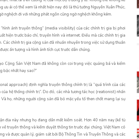
ận, nhất là trên cương vị của một bộ trưởng y tế. Không thể không kể
g ưu ái có thể xem là nhất hiện nay đó là thủ tướng Nguyễn Xuân Phúc,
 ngờ nghệch đi với những phát ngôn cũng ngờ nghệch không kém.
ình ảnh truyền thông” (media visibility) của các chính trị gia bị phơi
ất hiện trước báo chí, truyền hình và internet. Điều mà các chính trị gia
. Các chính trị gia cộng sản đã nhuần nhuyễn trong việc sử dụng thuần
được ấn tượng và hình ảnh tích cực trước dân chúng.
 đạo Cộng Sản Việt Nam đã không còn coi trọng việc quảng bá và kiểm
ng bậc nhất hay sao?”
ional approach) định nghĩa truyền thông chính trị là “quá trình của các
ủa hệ thống chính trị”. Do đó, các nhà tương tác học (reationist) nhấn
 Và họ, những người cộng sản đã bỏ mặc yếu tố then chốt mang lại sự
trận địa này nhưng họ đang dần mất kiểm soát. Hơn 40 năm nay (kể từ
về truyền thông và kiểm duyệt thông tin trước đại chúng. Việt Nam có
ng và được quản lý, giám sát bởi Bộ Thông Tin và Truyền Thông và các