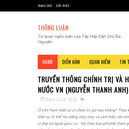
TRANG CHỦ
GIỚI THIỆU
THÔNG LUẬN
Cơ quan ngôn luận của Tập Hợp Dân Chủ Đa
Nguyên
HOME
DIỄN ĐÀN
QUAN ĐIỂM
TIN 
TRUYỀN THÔNG CHÍNH TRỊ VÀ 
NƯỚC VN (NGUYỄN THANH ANH)
tháng 12 24, 2018
Ở Việt Nam thật sự có chính trị gia hay không? Thưa
thật sự. Vì thế, họ chẳng mảy may và cảm thấy cần rèn
vi ứng xử ngoại giao, v.v… Họ chưa bao giờ phải tham g