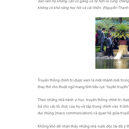
dân nên họ không cần cố gắng và tệ hơn là cũng chẳng c
không có khả năng học hỏi và cải thiện. (Nguyễn Thanh
Truyền thông chính trị được xem là một nhánh mới trong
thay thế cho thuật ngữ mang tính tiêu cực “tuyên truyề
Theo những nhà hành vi học, truyền thông chính trị đư
bá cho các tổ chức của họ và tập trung chính vào 4 lĩnh
đại chúng (mass communication) và quan hệ giữa truyề
Không khó để nhận thấy những nhà nước độc tài đã ý t