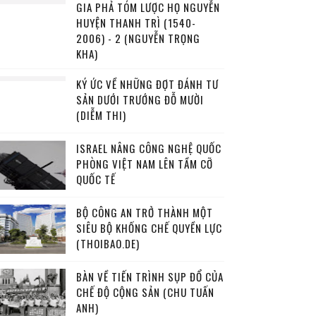
GIA PHẢ TÓM LƯỢC HỌ NGUYỄN
HUYỆN THANH TRÌ (1540-
2006) - 2 (NGUYỄN TRỌNG
KHA)
KÝ ỨC VỀ NHỮNG ĐỢT ĐÁNH TƯ
SẢN DƯỚI TRƯỚNG ĐỖ MƯỜI
(DIỄM THI)
ISRAEL NÂNG CÔNG NGHỆ QUỐC
PHÒNG VIỆT NAM LÊN TẦM CỠ
QUỐC TẾ
BỘ CÔNG AN TRỞ THÀNH MỘT
SIÊU BỘ KHỐNG CHẾ QUYỀN LỰC
(THOIBAO.DE)
BÀN VỀ TIẾN TRÌNH SỤP ĐỔ CỦA
CHẾ ĐỘ CỘNG SẢN (CHU TUẤN
ANH)