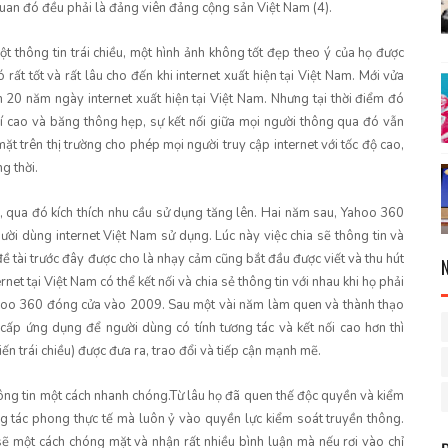
uan đó đều phải là đảng viên đảng cộng sản Việt Nam (4).
t thông tin trái chiều, một hình ảnh không tốt đẹp theo ý của họ được
 rất tốt và rất lâu cho đến khi internet xuất hiện tại Việt Nam. Mới vửa
 20 năm ngày internet xuất hiện tại Việt Nam. Nhưng tại thời điểm đó
hí cao và băng thông hẹp, sự kết nối giữa mọi người thông qua đó vẫn
trên thị trường cho phép mọi người truy cập internet với tốc độ cao,
g thời.
 qua đó kích thích nhu cầu sử dụng tăng lên. Hai năm sau, Yahoo 360
ười dùng internet Việt Nam sử dụng. Lúc này việc chia sẽ thông tin và
đề tài trước đây được cho là nhạy cảm cũng bắt đầu được viết và thu hút
et tại Việt Nam có thể kết nối và chia sẻ thông tin với nhau khi họ phải
yahoo 360 đóng cửa vào 2009. Sau một vài năm làm quen và thành thạo
p ứng dụng để người dùng có tính tương tác và kết nối cao hơn thì
iến trái chiều) được đưa ra, trao đổi và tiếp cận mạnh mẽ.
ông tin một cách nhanh chóng.Từ lâu họ đã quen thế độc quyền và kiểm
ựng tác phong thực tế mà luôn ỷ vào quyền lực kiểm soát truyền thông.
sẽ một cách chóng mặt và nhận rất nhiều bình luận mà nếu rơi vào chỉ