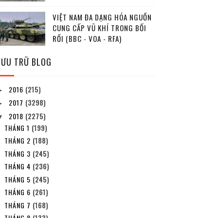
VIỆT NAM ĐA DẠNG HÓA NGUỒN
CUNG CẤP VŨ KHÍ TRONG BỐI
RỐI (BBC - VOA - RFA)
LƯU TRỮ BLOG
2016
(215)
►
2017
(3298)
►
2018
(2275)
▼
THÁNG 1
(199)
THÁNG 2
(188)
THÁNG 3
(245)
THÁNG 4
(236)
THÁNG 5
(245)
THÁNG 6
(261)
THÁNG 7
(168)
THÁNG 8
(133)