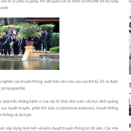
C
ần tỏ ra phải cố gắng. Khi đã quen với lối hành xử như thế thì họ cũng
 Anh)
 nghiên cứu truyền thông, xuất hiện vào nửa sau của thế kỷ 20 và được
n” (propaganda).
ợc dựa trên những hành vi của các tổ chức nhà nước với mục đích quảng
 vực: tuyên truyền, phân tích bầu cử (electoral analyses), truyền thông
n thông và dư luận.
hức xây dựng hình ảnh và kiểm duyệt truyền thông từ rất sớm. Các nhà