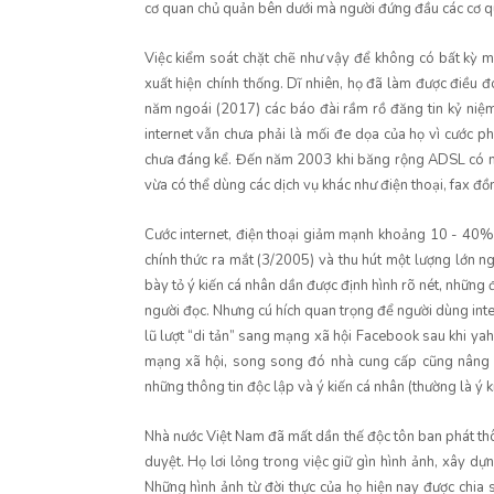
cơ quan chủ quản bên dưới mà người đứng đầu các cơ q
Việc kiểm soát chặt chẽ như vậy để không có bất kỳ mộ
xuất hiện chính thống. Dĩ nhiên, họ đã làm được điều đó
năm ngoái (2017) các báo đài rầm rồ đăng tin kỷ niệm
internet vẫn chưa phải là mối đe dọa của họ vì cước p
chưa đáng kể. Đến năm 2003 khi băng rộng ADSL có mặt 
vừa có thể dùng các dịch vụ khác như điện thoại, fax đồn
Cước internet, điện thoại giảm mạnh khoảng 10 - 40%,
chính thức ra mắt (3/2005) và thu hút một lượng lớn ng
bày tỏ ý kiến cá nhân dần được định hình rõ nét, những 
người đọc. Nhưng cú hích quan trọng để người dùng intern
lũ lượt “di tản” sang mạng xã hội Facebook sau khi 
mạng xã hội, song song đó nhà cung cấp cũng nâng cấ
những thông tin độc lập và ý kiến cá nhân (thường là ý k
Nhà nước Việt Nam đã mất dần thế độc tôn ban phát th
duyệt. Họ lơi lỏng trong việc giữ gìn hình ảnh, xây d
Những hình ảnh từ đời thực của họ hiện nay được chia 