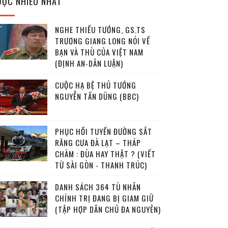
ĐỌC NHIỀU NHẤT
NGHE THIẾU TƯỚNG, GS.TS
TRƯƠNG GIANG LONG NÓI VỀ
BẠN VÀ THÙ CỦA VIỆT NAM
(ĐỊNH AN-DÂN LUẬN)
CUỘC HẠ BỆ THỦ TƯỚNG
NGUYỄN TẤN DŨNG (BBC)
PHỤC HỒI TUYẾN ĐƯỜNG SẮT
RĂNG CƯA ĐÀ LẠT – THÁP
CHÀM : ĐÙA HAY THẬT ? (VIẾT
TỪ SÀI GÒN - THANH TRÚC)
DANH SÁCH 364 TÙ NHÂN
CHÍNH TRỊ ĐANG BỊ GIAM GIỮ
(TẬP HỢP DÂN CHỦ ĐA NGUYÊN)