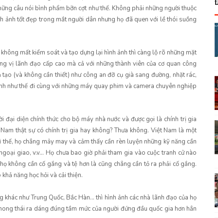
những câu nói bình phẩm bỡn cợt như thế. Không phải những người thuộc
h ảnh tốt đẹp trong mắt người dân nhưng họ đã quen với lề thói suồng
 không mất kiểm soát và tạo dựng lại hình ảnh thì càng lộ rõ những mặt
hững vị lãnh đạo cấp cao mà cả với những thành viên của cơ quan công
 tạo (và không cần thiết) như công an đỡ cụ già sang đường, nhặt rác,
 ảnh như thế đi cùng với những máy quay phim và camera chuyên nghiệp
i đại diện chính thức cho bộ máy nhà nước và được gọi là chính trị gia
t Nam thật sự có chính trị gia hay không? Thưa không. Việt Nam là một
Vì thế, họ chẳng mảy may và cảm thấy cần rèn luyện những kỹ năng cần
 ngoại giao, v.v… Họ chưa bao giờ phải tham gia vào cuộc tranh cử nào
họ không cần cố gắng và tệ hơn là cũng chẳng cần tỏ ra phải cố gắng.
 khả năng học hỏi và cải thiện.
g khác như Trung Quốc, Bắc Hàn… thì hình ảnh các nhà lãnh đạo của họ
 phong thái ra dáng đúng tầm mức của người đứng đầu quốc gia hơn hẳn