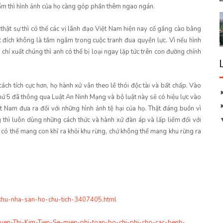
ẩm thì hình ảnh của họ càng góp phần thêm ngao ngán.
hật sự thì có thể các vị lãnh đạo Việt Nam hiện nay cố gắng cào bằng
c đích không là tầm ngắm trong cuộc tranh đua quyền lực. Vì nếu hình
 chí xuất chúng thì anh có thể bị loại ngay lặp tức trên con đường chính
cách tích cực hơn, họ hành xử vẫn theo lề thói độc tài và bất chấp. Vào
ứ 5 đã thông qua Luật An Ninh Mạng và bộ luật này sẽ có hiệu lực vào
 Nam đưa ra đối với những hình ảnh tệ hại của họ. Thật đáng buồn vì
ng thì luôn dùng những cách thức và hành xử đàn áp và lấp liếm đối với
 có thể mang con khỉ ra khỏi khu rừng, chứ không thể mang khu rừng ra
-khu-nha-san-ho-chu-tich-3407405.html
uyen-Thi-Kim-Tien-Se-mien-phi-toan-bo-chi-phi-cho-cac-benh-