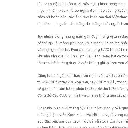
lãnh đạo độc tài luôn được xây dựng hình tượng như m
một hình ảnh xấu xí (theo nghĩa đen) nào của họ xuất 
cách rất hoàn hảo, các lãnh đạo khác của thời Việt N
đại, đem lại nguồn cảm hứng cho hứng nhiều người tron
Tuy nhiên, trong những năm gần đây những vị lãnh đạo 
có thể gọi là không phù hợp với cương vị là những nhà
và được ghi hình lại. Đơn cử như tháng 5/2016 chủ tị
khu nhà sàn của Hồ Chủ Tịch (1). Hành động hất cả xô 
tỏ ra hơi hốt hoảng được truyền thông ghi lại trọn vẹn và
Cũng là bà Ngân khi chào đón đội tuyển U23 vào đầu
thủ để vừa bắt tay vừa xoa đầu, hay vừa mới đây trong
cố gắng kéo tấm bảng phần thưởng để thủ tướng Nguyễ
động đó đều được ghi hình và chia sẻ thông qua các ph
Hoặc như vào cuối tháng 5/2017, bộ trưởng y tế Nguy
máu tại bệnh viện Bạch Mai – Hà Nội sau vụ tử vong củ
sóc đặc biệt sai quy cách. Tóc bà vẫn xõa lòa xòa 