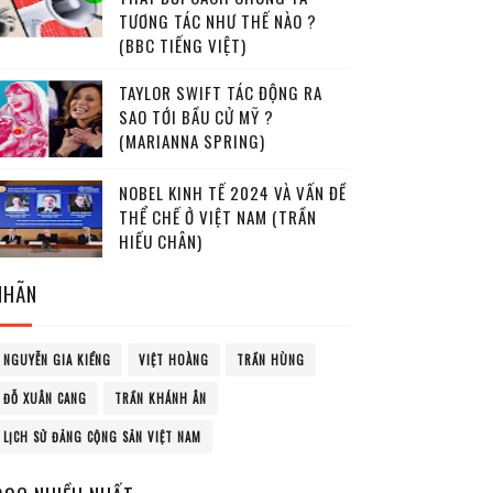
TƯƠNG TÁC NHƯ THẾ NÀO ?
(BBC TIẾNG VIỆT)
TAYLOR SWIFT TÁC ĐỘNG RA
SAO TỚI BẦU CỬ MỸ ?
(MARIANNA SPRING)
NOBEL KINH TẾ 2024 VÀ VẤN ĐỀ
THỂ CHẾ Ở VIỆT NAM (TRẦN
HIẾU CHÂN)
NHÃN
NGUYỄN GIA KIỂNG
VIỆT HOÀNG
TRẦN HÙNG
ĐỖ XUÂN CANG
TRẦN KHÁNH ÂN
LỊCH SỬ ĐẢNG CỘNG SẢN VIỆT NAM