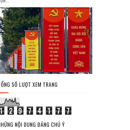
ỘN...
TỔNG SỐ LƯỢT XEM TRANG
1
2
9
7
4
1
7
7
NHỮNG NỘI DUNG ĐÁNG CHÚ Ý