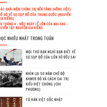
ÁC KHÁI NIỆM CHÍNH TRỊ NỀN TẢNG (HỒNG VIỆT)
Ồ SƠ VỀ SỰ SỤP ĐỔ CỦA TRUNG QUỐC (NGUYỄN
IA KIỂNG)
0 THÁNG 4 - MỘT NGÀY LỄ LỚN CỦA MAI SAU -
UYỂN TẬP NGUYỄN GIA KIỂNG
ĐỌC NHIỀU NHẤT TRONG TUẦN
MỌI THỨ BẠN NGHĨ BẠN BIẾT VỀ
SỰ SỤP ĐỔ CỦA LIÊN XÔ ĐỀU SAI
NHÌN LẠI 50 NĂM CHẾ ĐỘ
KHMER ĐỎ VÀ CÁCH CAI TRỊ
KIỂU DIỆT CHỦNG (CHI
PHƯƠNG)
TỪ HÁN VIỆT GỐC NHẬT