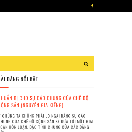
BÀI ĐĂNG NỔI BẬT
CHUẨN BỊ CHO SỰ CÁO CHUNG CỦA CHẾ ĐỘ
CỘNG SẢN (NGUYỄN GIA KIỂNG)
 CHÚNG TA KHÔNG PHẢI LO NGẠI RẰNG SỰ CÁO
HUNG CỦA CHẾ ĐỘ CỘNG SẢN SẼ ĐƯA TỚI MỘT GIAI
OẠN HỖN LOẠN. ĐẶC TÍNH CHUNG CỦA CÁC ĐẢNG