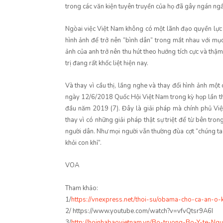
trong các văn kiện tuyên truyền của họ đã gây ngán ng
Ngòai việc Việt Nam không có một lãnh đạo quyền lực t
hình ảnh để trở nên “bình dân” trong mắt nhau với mụ
ảnh của anh trở nên thu hút theo hướng tích cực và thậm
trị đang rất khốc liệt hiện nay.
Và thay vì cầu thị, lắng nghe và thay đổi hình ảnh một 
ngày 12/6/2018 Quốc Hội Việt Nam trong kỳ họp lần th
đầu năm 2019 (7). Đây là giải pháp mà chính phủ Việt
thay vì có những giải pháp thật sự triệt để từ bên tro
người dân. Như mọi người vẫn thường đùa cợt “chúng ta
khỏi con khỉ”.
VOA
Tham khảo:
1/
https://vnexpress.net/thoi-su/obama-cho-ca-an-o
2/ https://www.youtube.com/watch?v=vfvQtsr9A6I
3/
http://hoinhabaovietnam.vn/Bo-truong-Bo-Y-te-Ng