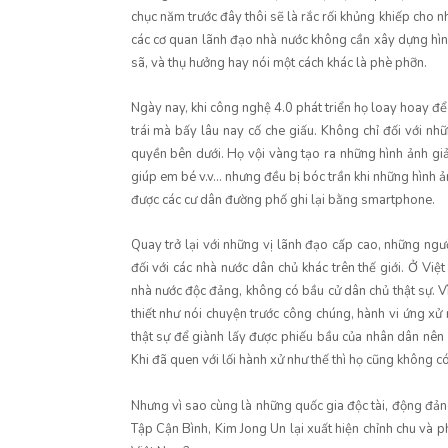
chục năm trước đây thôi sẽ là rắc rối khủng khiếp cho 
các cơ quan lãnh đạo nhà nước không cần xây dựng hìn
sã, và thụ hưởng hay nói một cách khác là phè phỡn.
Ngày nay, khi công nghệ 4.0 phát triển họ loay hoay để
trái mà bấy lâu nay cố che giấu. Không chỉ đối với n
quyền bên dưới. Họ vội vàng tạo ra những hình ảnh giả
giúp em bé v.v… nhưng đều bị bóc trần khi những hình
được các cư dân đường phố ghi lại bằng smartphone.
Quay trở lại với những vị lãnh đạo cấp cao, những ngườ
đối với các nhà nước dân chủ khác trên thế giới. Ở Việ
nhà nước độc đảng, không có bầu cử dân chủ thật sự. 
thiết như nói chuyện trước công chúng, hành vi ứng xử
thật sự để giành lấy được phiếu bầu của nhân dân nên 
Khi đã quen với lối hành xử như thế thì họ cũng không có
Nhưng vì sao cùng là những quốc gia độc tài, động đản
Tập Cận Bình, Kim Jong Un lại xuất hiện chỉnh chu và