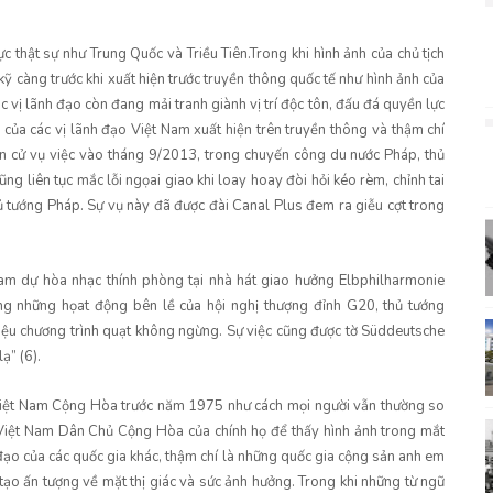
thật sự như Trung Quốc và Triều Tiên.Trong khi hình ảnh của chủ tịch
 càng trước khi xuất hiện trước truyền thông quốc tế như hình ảnh của
ác vị lãnh đạo còn đang mải tranh giành vị trí độc tôn, đấu đá quyền lực
 của các vị lãnh đạo Việt Nam xuất hiện trên truyền thông và thậm chí
ơn cử vụ việc vào tháng 9/2013, trong chuyến công du nước Pháp, thủ
 liên tục mắc lỗi ngọai giao khi loay hoay đòi hỏi kéo rèm, chỉnh tai
hủ tướng Pháp. Sự vụ này đã được đài Canal Plus đem ra giễu cợt trong
am dự hòa nhạc thính phòng tại nhà hát giao hưởng Elbphilharmonie
ng những họat động bên lề của hội nghị thượng đỉnh G20, thủ tướng
hiệu chương trình quạt không ngừng. Sự việc cũng được tờ Süddeutsche
ạ” (6).
c Việt Nam Cộng Hòa trước năm 1975 như cách mọi người vẫn thường so
Việt Nam Dân Chủ Cộng Hòa của chính họ để thấy hình ảnh trong mắt
 đạo của các quốc gia khác, thậm chí là những quốc gia cộng sản anh em
tạo ấn tượng về mặt thị giác và sức ảnh hưởng. Trong khi những từ ngữ