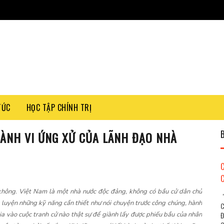
TỨC
HỌC TẬP CHÍNH TRỊ
HÀNH VI ỨNG XỬ CỦA LÃNH ĐẠO NHÀ
 không. Việt Nam là một nhà nước độc đảng, không có bầu cử dân chủ
"
 luyện những kỹ năng cần thiết như nói chuyện trước công chúng, hành
C
ia vào cuộc tranh cử nào thật sự để giành lấy được phiếu bầu của nhân
Đ