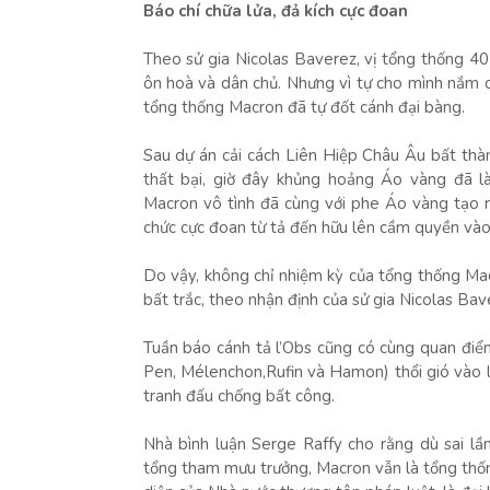
Báo chí chữa lửa, đả kích cực đoan
Theo sử gia Nicolas Baverez, vị tổng thống 40
ôn hoà và dân chủ. Nhưng vì tự cho mình nắm ch
tổng thống Macron đã tự đốt cánh đại bàng.
Sau dự án cải cách Liên Hiệp Châu Âu bất thà
thất bại, giờ đây khủng hoảng Áo vàng đã l
Macron vô tình đã cùng với phe Áo vàng tạo ra 
chức cực đoan từ tả đến hữu lên cầm quyền và
Do vậy, không chỉ nhiệm kỳ của tổng thống Ma
bất trắc, theo nhận định của sử gia Nicolas Ba
Tuần báo cánh tả l’Obs cũng có cùng quan điểm, 
Pen, Mélenchon,Rufin và Hamon) thổi gió vào 
tranh đấu chống bất công.
Nhà bình luận Serge Raffy cho rằng dù sai lầ
tổng tham mưu trưởng, Macron vẫn là tổng thốn