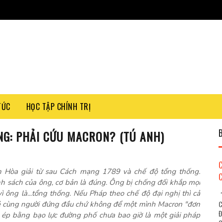
TỨC
HỌC TẬP CHÍNH TRỊ
G: PHẢI CỨU MACRON? (TÚ ANH)
ần Hòa giải từ sau Cách mạng 1789 và chế độ tổng thống.
nh sách của ông, cơ bản là đúng. Ông bị chống đối khắp mọi
vì ông là...tổng thống. Nếu Pháp theo chế độ đại nghị thì cả
"
C
ẻ cùng người đứng đầu chứ không để một mình Macron "đơn
Đ
ép bằng bạo lực đường phố chưa bao giờ là một giải pháp