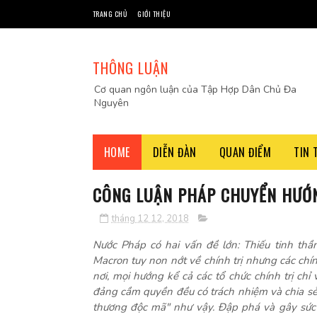
TRANG CHỦ
GIỚI THIỆU
THÔNG LUẬN
Cơ quan ngôn luận của Tập Hợp Dân Chủ Đa
Nguyên
HOME
DIỄN ĐÀN
QUAN ĐIỂM
TIN 
CÔNG LUẬN PHÁP CHUYỂN HƯỚN
tháng 12 12, 2018
Nước Pháp có hai vấn đề lớn: Thiếu tinh th
Macron tuy non nớt về chính trị nhưng các chí
nơi, mọi hướng kể cả các tổ chức chính trị chỉ 
đảng cầm quyền đều có trách nhiệm và chia s
thương độc mã" như vậy. Đập phá và gây sức 