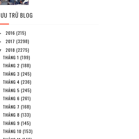
LƯU TRỮ BLOG
2016
(215)
►
2017
(3298)
►
2018
(2275)
▼
THÁNG 1
(199)
THÁNG 2
(188)
THÁNG 3
(245)
THÁNG 4
(236)
THÁNG 5
(245)
THÁNG 6
(261)
THÁNG 7
(168)
THÁNG 8
(133)
THÁNG 9
(145)
THÁNG 10
(153)