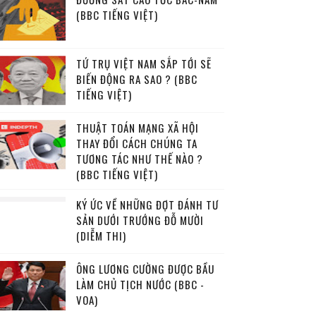
(BBC TIẾNG VIỆT)
TỨ TRỤ VIỆT NAM SẮP TỚI SẼ
BIẾN ĐỘNG RA SAO ? (BBC
TIẾNG VIỆT)
THUẬT TOÁN MẠNG XÃ HỘI
THAY ĐỔI CÁCH CHÚNG TA
TƯƠNG TÁC NHƯ THẾ NÀO ?
(BBC TIẾNG VIỆT)
KÝ ỨC VỀ NHỮNG ĐỢT ĐÁNH TƯ
SẢN DƯỚI TRƯỚNG ĐỖ MƯỜI
(DIỄM THI)
ÔNG LƯƠNG CƯỜNG ĐƯỢC BẦU
LÀM CHỦ TỊCH NƯỚC (BBC -
VOA)