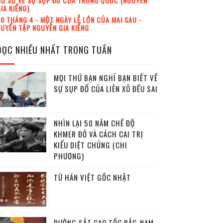
Ồ SƠ VỀ SỰ SỤP ĐỔ CỦA TRUNG QUỐC (NGUYỄN
IA KIỂNG)
0 THÁNG 4 - MỘT NGÀY LỄ LỚN CỦA MAI SAU -
UYỂN TẬP NGUYỄN GIA KIỂNG
ĐỌC NHIỀU NHẤT TRONG TUẦN
MỌI THỨ BẠN NGHĨ BẠN BIẾT VỀ
SỰ SỤP ĐỔ CỦA LIÊN XÔ ĐỀU SAI
NHÌN LẠI 50 NĂM CHẾ ĐỘ
KHMER ĐỎ VÀ CÁCH CAI TRỊ
KIỂU DIỆT CHỦNG (CHI
PHƯƠNG)
TỪ HÁN VIỆT GỐC NHẬT
ĐƯỜNG SẮT CAO TỐC BẮC-NAM