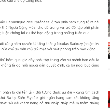
 biểu của chế độ Cộng hoà.
báo République des Pyrénées, ở tận phía nam cũng tỏ ra hài
o thủ Người Cộng Hòa, cho dù trong vai trò đối lập phê phán
g luận chống lại xu thế bạo động trong những tuần qua.
uối cùng nắm quyền là tổng thống Nicolas Sarkozy,(nhiệm kỳ
 của chế độ dân chủ đối mặt với một phong trào bạo động.
i thủ hôm qua, giờ đây phải tập trung vào sứ mệnh ban đầu là
 không là do mỗi người dân quyết định, cả ba ngòi bút cùng
h phần bị chỉ tên là « đối tượng được ưu đãi » cũng tìm cách
thứ Ba tại Điện Elysée, giới ngân hàng cam kết không tăng
 phạt đối với khách hàng có thu nhập thấp mà bị thâm thủng