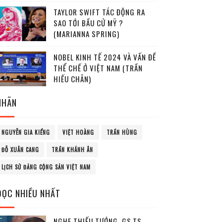
TAYLOR SWIFT TÁC ĐỘNG RA
SAO TỚI BẦU CỬ MỸ ?
(MARIANNA SPRING)
NOBEL KINH TẾ 2024 VÀ VẤN ĐỀ
THỂ CHẾ Ở VIỆT NAM (TRẦN
HIẾU CHÂN)
NHÃN
NGUYỄN GIA KIỂNG
VIỆT HOÀNG
TRẦN HÙNG
ĐỖ XUÂN CANG
TRẦN KHÁNH ÂN
LỊCH SỬ ĐẢNG CỘNG SẢN VIỆT NAM
ĐỌC NHIỀU NHẤT
NGHE THIẾU TƯỚNG, GS.TS