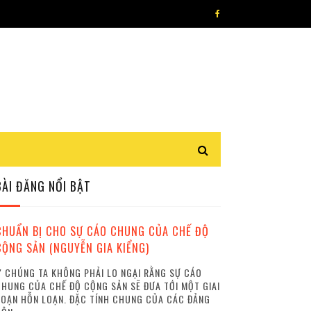
BÀI ĐĂNG NỔI BẬT
CHUẨN BỊ CHO SỰ CÁO CHUNG CỦA CHẾ ĐỘ
CỘNG SẢN (NGUYỄN GIA KIỂNG)
 CHÚNG TA KHÔNG PHẢI LO NGẠI RẰNG SỰ CÁO
HUNG CỦA CHẾ ĐỘ CỘNG SẢN SẼ ĐƯA TỚI MỘT GIAI
OẠN HỖN LOẠN. ĐẶC TÍNH CHUNG CỦA CÁC ĐẢNG