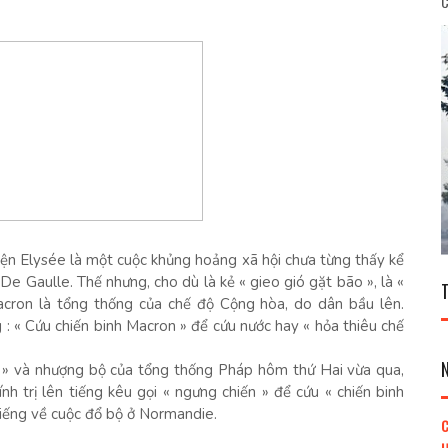
C
ện Elysée là một cuộc khủng hoảng xã hội chưa từng thấy kể
De Gaulle. Thế nhưng, cho dù là kẻ « gieo gió gặt bão », là «
ron là tổng thống của chế độ Cộng hòa, do dân bầu lên.
: « Cứu chiến binh Macron » để cứu nước hay « hỏa thiêu chế
i » và nhượng bộ của tổng thống Pháp hôm thứ Hai vừa qua,
h trị lên tiếng kêu gọi « ngưng chiến » để cứu « chiến binh
iếng về cuộc đổ bộ ở Normandie.
C