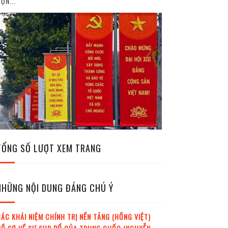
ỘN...
TỔNG SỐ LƯỢT XEM TRANG
NHỮNG NỘI DUNG ĐÁNG CHÚ Ý
ÁC KHÁI NIỆM CHÍNH TRỊ NỀN TẢNG (HỒNG VIỆT)