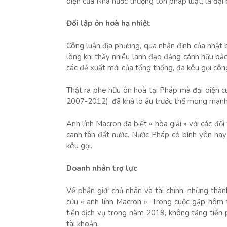
diện của Nhà nước thượng tôn pháp luật, là đại
Đối lập ôn hoà hạ nhiệt
Công luận địa phương, qua nhận định của nhật 
lòng khi thấy nhiều lãnh đạo đảng cánh hữu bả
các đề xuất mới của tổng thống, đã kêu gọi côn
Thật ra phe hữu ôn hoà tại Pháp mà đại diện c
2007-2012), đã khá lo âu trước thế mong manh
Anh lính Macron đã biết « hòa giải » với các đố
canh tân đất nước. Nước Pháp có bình yên hay
kêu gọi.
Doanh nhân trợ lực
Về phần giới chủ nhân và tài chính, những thàn
cứu « anh lính Macron ». Trong cuộc gặp hôm 
tiền dịch vụ trong năm 2019, không tăng tiền
tài khoản.