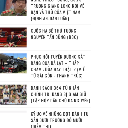
TRƯƠNG GIANG LONG NÓI VỀ
BẠN VÀ THÙ CỦA VIỆT NAM
(ĐỊNH AN-DÂN LUẬN)
CUỘC HẠ BỆ THỦ TƯỚNG
NGUYỄN TẤN DŨNG (BBC)
PHỤC HỒI TUYẾN ĐƯỜNG SẮT
RĂNG CƯA ĐÀ LẠT – THÁP
CHÀM : ĐÙA HAY THẬT ? (VIẾT
TỪ SÀI GÒN - THANH TRÚC)
DANH SÁCH 364 TÙ NHÂN
CHÍNH TRỊ ĐANG BỊ GIAM GIỮ
(TẬP HỢP DÂN CHỦ ĐA NGUYÊN)
KÝ ỨC VỀ NHỮNG ĐỢT ĐÁNH TƯ
SẢN DƯỚI TRƯỚNG ĐỖ MƯỜI
(DIỄM THI)