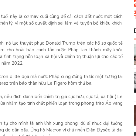
H
G
3
 tuổi này là cơ may cuối cùng để cải cách đất nước một cách
T
ân lý, vì một số quyết định sai lầm và tuyên bố khiêu khích,
nh, nỗ lực thuyết phục Donald Trump trên các hồ sơ quốc tế
àm cho hoài bão canh tân nước Pháp tan thành mây khói.
tình trạng hỗn loạn xã hội và chính trị thuận lợi cho các tổ
o năm 2022.
cron bị đe dọa mà nước Pháp cũng đứng trước một tương lai
verez trên báo thân hữu Le Figaro hôm thứ ba.
nêu đích danh bốn chính trị gia cực hữu, cực tả, xã hội ( Le
lửa nhằm tạo tính chất phiến loạn trong phong trào Áo vàng
m tự cho mình là anh lính xung phong, dù sỉ nhục đại tướng
g do dân bầu. Ủng hộ Macron vì chủ nhân Điện Elysée là đại