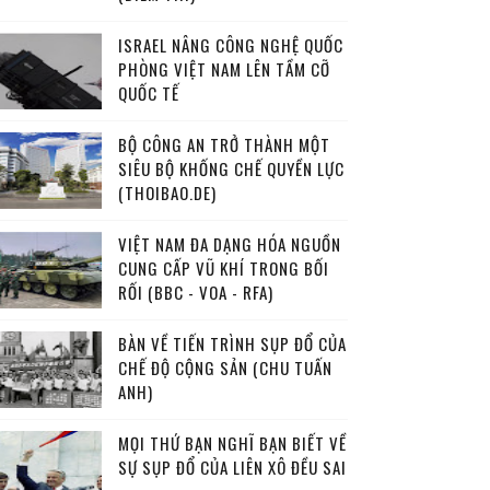
ISRAEL NÂNG CÔNG NGHỆ QUỐC
PHÒNG VIỆT NAM LÊN TẦM CỠ
QUỐC TẾ
BỘ CÔNG AN TRỞ THÀNH MỘT
SIÊU BỘ KHỐNG CHẾ QUYỀN LỰC
(THOIBAO.DE)
VIỆT NAM ĐA DẠNG HÓA NGUỒN
CUNG CẤP VŨ KHÍ TRONG BỐI
RỐI (BBC - VOA - RFA)
BÀN VỀ TIẾN TRÌNH SỤP ĐỔ CỦA
CHẾ ĐỘ CỘNG SẢN (CHU TUẤN
ANH)
MỌI THỨ BẠN NGHĨ BẠN BIẾT VỀ
SỰ SỤP ĐỔ CỦA LIÊN XÔ ĐỀU SAI