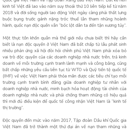
Quốc gia Việt Nam và Tập đoàn Xăng dầu Việt Nam. Bất kể nền
kinh tế Việt đã lao vào năm suy thoái thứ 10 liên tiếp kể từ năm
2018 và đời sống người lao động Việt ngày càng phải thắt lưng
buộc bụng trước gánh nặng tróc thuế lẫn tham nhũng hoành
hành, quốc nạn độc quền vẫn “bóc lột dân ta đến tận xương tủy”.
Một thực tồn khốn quẫn mà thế giới nếu chưa biết thì hãy cần
biết là nạn độc quyền ở Việt Nam đã bất chấp từ lâu phát sinh
nhiều phản ứng xã hội đòi hỏi chính phủ Việt Nam phải xóa bỏ
vai trò độc quyền của các doanh nghiệp nhà nước trên, trả kinh
doanh về môi trường cạnh tranh lành mạnh và công bằng, cũng
bất chấp những yêu cầu liên tục từ WTO và Quỹ tiền tệ quốc tế
(IMF) về việc Việt Nam phải thỏa mãn được các tiêu chí tạo môi
trường cạnh tranh bình đẳng giữa doanh nghiệp tư nhân với
doanh nghiệp nhà nước, minh bạch hóa hoạt động tài chính của
doanh nghiệp nhà nước và phải chống tham nhũng có hiệu quả
thì mới đủ điều kiện để quốc tế công nhận Việt Nam là “kinh tế
thị trường”.
Độc quyền đến mức vào năm 2017, Tập đoàn Dầu khí Quốc gia
Việt Nam đã trở thành một thứ đại án về nạn tham nhũng và