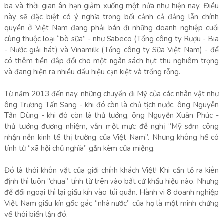
ba và thời gian ân hạn giảm xuống một nửa như hiện nay. Điều
này sẽ đặc biệt có ý nghĩa trong bối cảnh cả đảng lẫn chính
quyền ở Việt Nam đang phải bán đi những doanh nghiệp cuối
cùng thuộc loại “bò sữa” - như Sabeco (Tổng công ty Rượu - Bia
- Nước giải hát) và Vinamilk (Tổng công ty Sữa Việt Nam) - để
có thêm tiền đắp đổi cho một ngân sách hụt thu nghiêm trọng
và đang hiện ra nhiều dấu hiệu cạn kiệt và trống rỗng.
Từ năm 2013 đến nay, những chuyến đi Mỹ của các nhân vật như
ông Trương Tấn Sang - khi đó còn là chủ tịch nước, ông Nguyễn
Tấn Dũng - khi đó còn là thủ tướng, ông Nguyễn Xuân Phúc -
thủ tướng đương nhiệm, vẫn một mực đề nghị “Mỹ sớm công
nhận nền kinh tế thị trường của Việt Nam”. Nhưng không hề có
tính từ “xã hội chủ nghĩa” gắn kèm cửa miệng.
Đó là thói khôn vặt của giới chính khách Việt! Khi cần tỏ ra kiên
định thì luôn “chua” tính từ trên vào bất cứ khẩu hiệu nào. Nhưng
để đối ngoại thì lại giấu kín vào túi quần. Hành vi 8 doanh nghiệp
Việt Nam giấu kín gốc gác “nhà nước” của họ là một minh chứng
về thói biển lận đó.