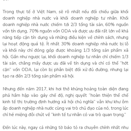
Trong thực tế ở Việt Nam, sẽ rõ nhất nếu đối chiếu giữa khối
doanh nghiệp nhà nước và khối doanh nghiệp tư nhân. Khối
doanh nghiệp nhà nước chiếm tới 2/3 tổng tài sản, 60% nguồn
vốn tín dụng, 70% nguồn vốn ODA và được ưu đãi rất lớn về khả
năng tiếp cận tín dụng và những điều kiện về chính sách, nhưng
lại hoạt động quá tệ. Ít nhất 30% doanh nghiệp nhà nước bị lỗ
và khối này chỉ đóng góp được khoảng 1/3 tổng sản phẩm xã
hội. Gần như ngược lại, khối doanh nghiệp tư nhân chỉ chiếm 1/3
tài sản, chẳng mấy được ưu đãi về tín dụng và chỉ có thể “hớt
cặn” vốn ODA, lại còn bị phân biệt đối xử đủ đường, nhưng lại
tạo ra đến 2/3 tổng sản phẩm xã hội.
Nhưng đến năm 2017, khi hơi thở khủng hoảng toàn diện đang
phả hầm hập vào gáy chế độ, nghị quyết “hoàn thiện thể chế
kinh tế thị trường định hướng xã hội chủ nghĩa” vẫn khư khư ôm
ấp doanh nghiệp nhà nước cùng vai trò chủ đạo của nó, trong lúc
chỉ hé miệng đôi chút về “kinh tế tư nhân có vai trò quan trọng.”
Đến lúc này, ngay cả những tờ báo tỏ ra chuyên chính nhất như