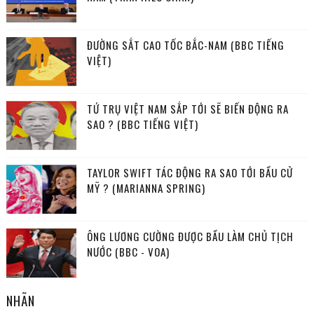
ĐƯỜNG SẮT CAO TỐC BẮC-NAM (BBC TIẾNG
VIỆT)
TỨ TRỤ VIỆT NAM SẮP TỚI SẼ BIẾN ĐỘNG RA
SAO ? (BBC TIẾNG VIỆT)
TAYLOR SWIFT TÁC ĐỘNG RA SAO TỚI BẦU CỬ
MỸ ? (MARIANNA SPRING)
ÔNG LƯƠNG CƯỜNG ĐƯỢC BẦU LÀM CHỦ TỊCH
NƯỚC (BBC - VOA)
NHÃN