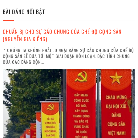
BÀI ĐĂNG NỔI BẬT
CHUẨN BỊ CHO SỰ CÁO CHUNG CỦA CHẾ ĐỘ CỘNG SẢN
(NGUYỄN GIA KIỂNG)
" CHÚNG TA KHÔNG PHẢI LO NGẠI RẰNG SỰ CÁO CHUNG CỦA CHẾ ĐỘ
CỘNG SẢN SẼ ĐƯA TỚI MỘT GIAI ĐOẠN HỖN LOẠN. ĐẶC TÍNH CHUNG
CỦA CÁC ĐẢNG CỘN...