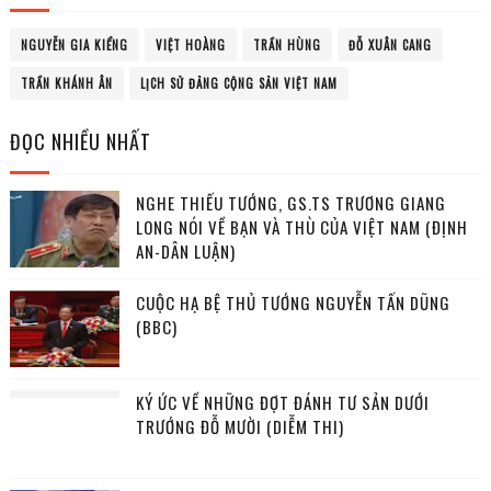
NGUYỄN GIA KIỂNG
VIỆT HOÀNG
TRẦN HÙNG
ĐỖ XUÂN CANG
TRẦN KHÁNH ÂN
LỊCH SỬ ĐẢNG CỘNG SẢN VIỆT NAM
ĐỌC NHIỀU NHẤT
NGHE THIẾU TƯỚNG, GS.TS TRƯƠNG GIANG
LONG NÓI VỀ BẠN VÀ THÙ CỦA VIỆT NAM (ĐỊNH
AN-DÂN LUẬN)
CUỘC HẠ BỆ THỦ TƯỚNG NGUYỄN TẤN DŨNG
(BBC)
KÝ ỨC VỀ NHỮNG ĐỢT ĐÁNH TƯ SẢN DƯỚI
TRƯỚNG ĐỖ MƯỜI (DIỄM THI)