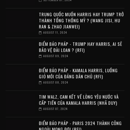
TRUNG QUỐC MUỐN HARRIS HAY TRUMP TRỞ
THÀNH TỔNG THỐNG MỸ ? (WANG JISI, HU
RAN & ZHAO JIANWEI)
AUGUST 11, 2024
ĐIỂM BÁO PHÁP - TRUMP HAY HARRIS, AI SẼ
BẢO VỆ ĐÀI LOAN ? (RFI)
AUGUST 09, 2024
ĐIỂM BÁO PHÁP - KAMALA HARRIS, LUỒNG
GIÓ MỚI CỦA ĐẢNG DÂN CHỦ (RFI)
AUGUST 08, 2024
TIM WALZ, CAM KẾT VỀ LÒNG YÊU NƯỚC VÀ
CẤP TIẾN CỦA KAMALA HARRIS (NHÃ DUY)
AUGUST 07, 2024
ĐIỂM BÁO PHÁP - PARIS 2024 THÀNH CÔNG
NGOÀI MONG ĐỢI (RFI)