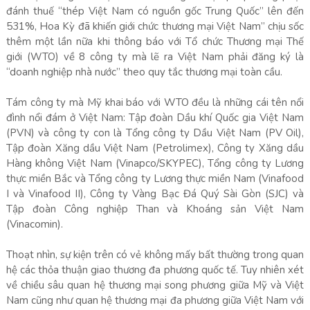
đánh thuế “thép Việt Nam có nguồn gốc Trung Quốc” lên đến
531%, Hoa Kỳ đã khiến giới chức thương mại Việt Nam” chịu sốc
thêm một lần nữa khi thông báo với Tổ chức Thương mại Thế
giới (WTO) về 8 công ty mà lẽ ra Việt Nam phải đăng ký là
“doanh nghiệp nhà nước” theo quy tắc thương mại toàn cầu.
Tám công ty mà Mỹ khai báo với WTO đều là những cái tên nổi
đình nổi đám ở Việt Nam: Tập đoàn Dầu khí Quốc gia Việt Nam
(PVN) và công ty con là Tổng công ty Dầu Việt Nam (PV Oil),
Tập đoàn Xăng dầu Việt Nam (Petrolimex), Công ty Xăng dầu
Hàng không Việt Nam (Vinapco/SKYPEC), Tổng công ty Lương
thực miền Bắc và Tổng công ty Lương thực miền Nam (Vinafood
I và Vinafood II), Công ty Vàng Bạc Đá Quý Sài Gòn (SJC) và
Tập đoàn Công nghiệp Than và Khoáng sản Việt Nam
(Vinacomin).
Thoạt nhìn, sự kiện trên có vẻ không mấy bất thường trong quan
hệ các thỏa thuận giao thương đa phương quốc tế. Tuy nhiên xét
về chiều sâu quan hệ thương mại song phương giữa Mỹ và Việt
Nam cũng như quan hệ thương mại đa phương giữa Việt Nam với