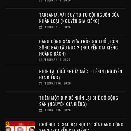
FEBRUARY 19, 2026
TANZANIA, VÀI SUY TƯ TỪ CỘI NGUỒN CỦA
NHÂN LOẠI (NGUYỄN GIA KIỂNG)
FEBRUARY 19, 2026
ĐẢNG CỘNG SẢN VỪA TRÒN 96 TUỔI, CÒN
SỐNG BAO LÂU NỮA ? (NGUYỄN GIA KIỂNG ,
HOÀNG BÁCH)
FEBRUARY 14, 2026
NHÌN LẠI CHỦ NGHĨA MÁC – LÊNIN (NGUYỄN
GIA KIỂNG)
FEBRUARY 07, 2026
THÊM MỘT DỊP ĐỂ NHÌN LẠI CHẾ ĐỘ CỘNG
SẢN (NGUYỄN GIA KIỂNG)
FEBRUARY 07, 2026
CHỜ ĐỢI GÌ SAU ĐẠI HỘI 14 CỦA ĐẢNG CỘNG
SẢN? (NGUYỄN GIA KIỂNG)