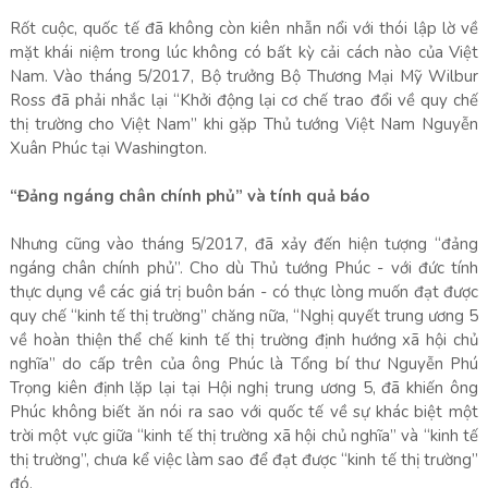
Rốt cuộc, quốc tế đã không còn kiên nhẫn nổi với thói lập lờ về
mặt khái niệm trong lúc không có bất kỳ cải cách nào của Việt
Nam. Vào tháng 5/2017, Bộ trưởng Bộ Thương Mại Mỹ Wilbur
Ross đã phải nhắc lại “Khởi động lại cơ chế trao đổi về quy chế
thị trường cho Việt Nam” khi gặp Thủ tướng Việt Nam Nguyễn
Xuân Phúc tại Washington.
“Đảng ngáng chân chính phủ” và tính quả báo
Nhưng cũng vào tháng 5/2017, đã xảy đến hiện tượng “đảng
ngáng chân chính phủ”. Cho dù Thủ tướng Phúc - với đức tính
thực dụng về các giá trị buôn bán - có thực lòng muốn đạt được
quy chế “kinh tế thị trường” chăng nữa, “Nghị quyết trung ương 5
về hoàn thiện thể chế kinh tế thị trường định hướng xã hội chủ
nghĩa” do cấp trên của ông Phúc là Tổng bí thư Nguyễn Phú
Trọng kiên định lặp lại tại Hội nghị trung ương 5, đã khiến ông
Phúc không biết ăn nói ra sao với quốc tế về sự khác biệt một
trời một vực giữa “kinh tế thị trường xã hội chủ nghĩa” và “kinh tế
thị trường”, chưa kể việc làm sao để đạt được “kinh tế thị trường”
đó.