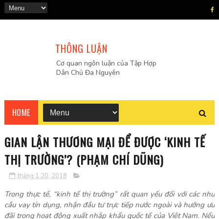
THÔNG LUẬN
Cơ quan ngôn luận của Tập Hợp
Dân Chủ Đa Nguyên
HOME
GIAN LẬN THƯƠNG MẠI ĐỂ ĐƯỢC ‘KINH TẾ
THỊ TRƯỜNG’? (PHẠM CHÍ DŨNG)
tháng 1 20, 2018
Trong thực tế, “kinh tế thị trường” rất quan yếu đối với các nhu
cầu vay tín dụng, nhận đầu tư trực tiếp nước ngoài và hưởng ưu
đãi trong hoạt động xuất nhập khẩu quốc tế của Việt Nam. Nếu