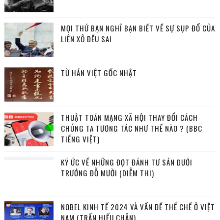
MỌI THỨ BẠN NGHĨ BẠN BIẾT VỀ SỰ SỤP ĐỔ CỦA
LIÊN XÔ ĐỀU SAI
TỪ HÁN VIỆT GỐC NHẬT
THUẬT TOÁN MẠNG XÃ HỘI THAY ĐỔI CÁCH
CHÚNG TA TƯƠNG TÁC NHƯ THẾ NÀO ? (BBC
TIẾNG VIỆT)
KÝ ỨC VỀ NHỮNG ĐỢT ĐÁNH TƯ SẢN DƯỚI
TRƯỚNG ĐỖ MƯỜI (DIỄM THI)
NOBEL KINH TẾ 2024 VÀ VẤN ĐỀ THỂ CHẾ Ở VIỆT
NAM (TRẦN HIẾU CHÂN)