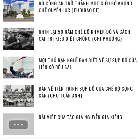
BỘ CÔNG AN TRỞ THÀNH MỘT SIÊU BỘ KHỐNG
CHẾ QUYỀN LỰC (THOIBAO.DE)
NHÌN LẠI 50 NĂM CHẾ ĐỘ KHMER ĐỎ VÀ CÁCH
CAI TRỊ KIỂU DIỆT CHỦNG (CHI PHƯƠNG)
MỌI THỨ BẠN NGHĨ BẠN BIẾT VỀ SỰ SỤP ĐỔ CỦA
LIÊN XÔ ĐỀU SAI
BÀN VỀ TIẾN TRÌNH SỤP ĐỔ CỦA CHẾ ĐỘ CỘNG
SẢN (CHU TUẤN ANH)
BÀI VIẾT CỦA TÁC GIẢ NGUYỄN GIA KIỂNG