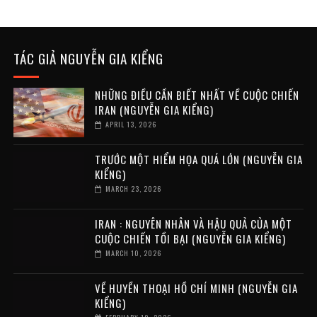
TÁC GIẢ NGUYỄN GIA KIỂNG
NHỮNG ĐIỀU CẦN BIẾT NHẤT VỀ CUỘC CHIẾN
IRAN (NGUYỄN GIA KIỂNG)
APRIL 13, 2026
TRƯỚC MỘT HIỂM HỌA QUÁ LỚN (NGUYỄN GIA
KIỂNG)
MARCH 23, 2026
IRAN : NGUYÊN NHÂN VÀ HẬU QUẢ CỦA MỘT
CUỘC CHIẾN TỒI BẠI (NGUYỄN GIA KIỂNG)
MARCH 10, 2026
VỀ HUYỀN THOẠI HỒ CHÍ MINH (NGUYỄN GIA
KIỂNG)