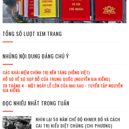
TỔNG SỐ LƯỢT XEM TRANG
NHỮNG NỘI DUNG ĐÁNG CHÚ Ý
CÁC KHÁI NIỆM CHÍNH TRỊ NỀN TẢNG (HỒNG VIỆT)
HỒ SƠ VỀ SỰ SỤP ĐỔ CỦA TRUNG QUỐC (NGUYỄN GIA KIỂNG)
30 THÁNG 4 - MỘT NGÀY LỄ LỚN CỦA MAI SAU - TUYỂN TẬP NGUYỄN
GIA KIỂNG
ĐỌC NHIỀU NHẤT TRONG TUẦN
NHÌN LẠI 50 NĂM CHẾ ĐỘ KHMER ĐỎ VÀ CÁCH
CAI TRỊ KIỂU DIỆT CHỦNG (CHI PHƯƠNG)