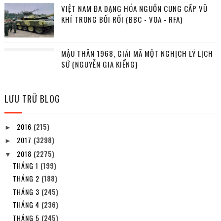
VIỆT NAM ĐA DẠNG HÓA NGUỒN CUNG CẤP VŨ
KHÍ TRONG BỐI RỐI (BBC - VOA - RFA)
MẬU THÂN 1968, GIẢI MÃ MỘT NGHỊCH LÝ LỊCH
SỬ (NGUYỄN GIA KIỂNG)
LƯU TRỮ BLOG
2016
(215)
►
2017
(3298)
►
2018
(2275)
▼
THÁNG 1
(199)
THÁNG 2
(188)
THÁNG 3
(245)
THÁNG 4
(236)
THÁNG 5
(245)