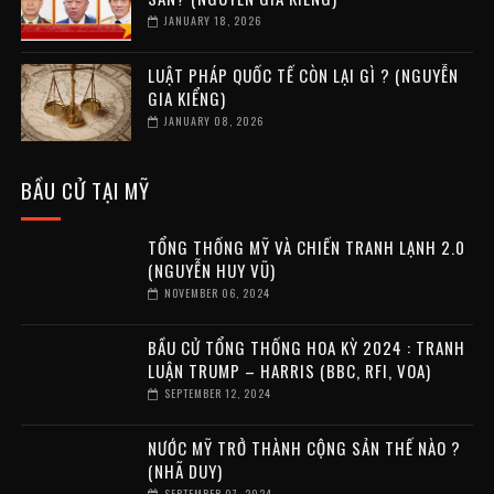
JANUARY 18, 2026
LUẬT PHÁP QUỐC TẾ CÒN LẠI GÌ ? (NGUYỄN
GIA KIỂNG)
JANUARY 08, 2026
BẦU CỬ TẠI MỸ
TỔNG THỐNG MỸ VÀ CHIẾN TRANH LẠNH 2.0
(NGUYỄN HUY VŨ)
NOVEMBER 06, 2024
BẦU CỬ TỔNG THỐNG HOA KỲ 2024 : TRANH
LUẬN TRUMP – HARRIS (BBC, RFI, VOA)
SEPTEMBER 12, 2024
NƯỚC MỸ TRỞ THÀNH CỘNG SẢN THẾ NÀO ?
(NHÃ DUY)
SEPTEMBER 07, 2024