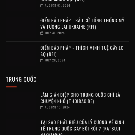
AUGUST 07, 2024
ĐIỂM BÁO PHÁP - BẦU CỬ TỔNG THỐNG MỸ
VÀ TƯƠNG LAI UKRAINE (RFI)
JULY 31, 2024
ĐIỂM BÁO PHÁP - THÍCH MINH TUỆ GÂY LO
SỢ (RFI)
JULY 28, 2024
TRUNG QUỐC
LÀM GIÁN ĐIỆP CHO TRUNG QUỐC CHỈ LÀ
CHUYỆN NHỎ (THOIBAO.DE)
AUGUST 13, 2024
TẠI SAO PHÁT BIỂU CỦA LÝ CƯỜNG VỀ KINH
TẾ TRUNG QUỐC GÂY BỐI RỐI ? (KATSUJI
NAKAZAWA)