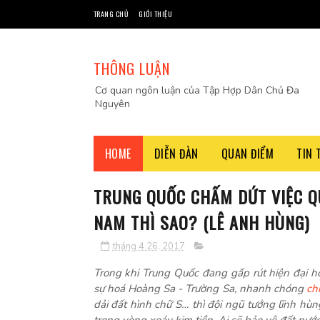
TRANG CHỦ
GIỚI THIỆU
THÔNG LUẬN
Cơ quan ngôn luận của Tập Hợp Dân Chủ Đa
Nguyên
HOME
DIỄN ĐÀN
QUAN ĐIỂM
TIN 
TRUNG QUỐC CHẤM DỨT VIỆC QU
NAM THÌ SAO? (LÊ ANH HÙNG)
tháng 4 26, 2017
Trong khi Trung Quốc đang gấp rút hiện đại h
sự hoá Hoàng Sa - Trường Sa, nhanh chóng
ch
dải đất hình chữ S… thì đội ngũ tướng lĩnh h