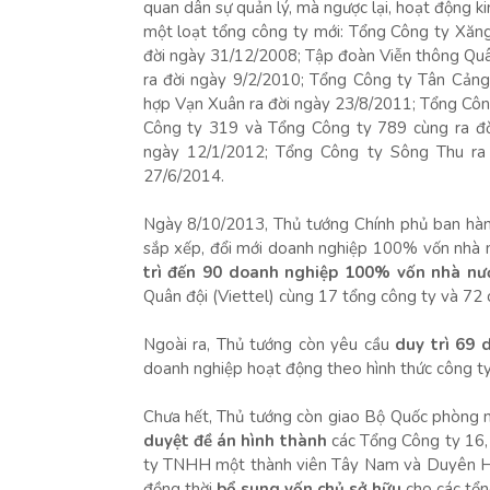
quan dân sự quản lý, mà ngược lại, hoạt động ki
một loạt tổng công ty mới: Tổng Công ty Xăn
đời ngày 31/12/2008; Tập đoàn Viễn thông Quâ
ra đời ngày 9/2/2010; Tổng Công ty Tân Cản
hợp Vạn Xuân ra đời ngày 23/8/2011; Tổng Công
Công ty 319 và Tổng Công ty 789 cùng ra đờ
ngày 12/1/2012; Tổng Công ty Sông Thu ra
27/6/2014.
Ngày 8/10/2013, Thủ tướng Chính phủ ban hà
sắp xếp, đổi mới doanh nghiệp 100% vốn nhà 
trì đến 90 doanh nghiệp 100% vốn nhà nư
Quân đội (Viettel) cùng 17 tổng công ty và 72 
Ngoài ra, Thủ tướng còn yêu cầu
duy trì 69
doanh nghiệp hoạt động theo hình thức công t
Chưa hết, Thủ tướng còn giao Bộ Quốc phòng n
duyệt đề án hình thành
các Tổng Công ty 16,
ty TNHH một thành viên Tây Nam và Duyên Hải
đồng thời
bổ sung vốn chủ sở hữu
cho các tổn