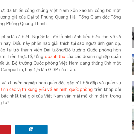
ực đã khiến công chúng Việt Nam xôn xao khi công bố một
g vương giả của Đại tá Phùng Quang Hải, Tổng Giám đốc Tổng
òng Phùng Quang Thanh.
i là cá biệt. Ngược lại, đó là hình ảnh tiêu biểu cho vô số
nay. Điều này phần nào giải thích tại sao người lính gan dạ,
o lại trở thành viên Đại tướng/Bộ trưởng Quốc phòng hèn
am. Trên thực tế, tổng
doanh thu
của các doanh nghiệp quân
hĩa là, Bộ trưởng Quốc phòng Việt Nam đang thống lĩnh một
 Campuchia, hay 1,5 lần GDP của Lào.
á và chuyên nghiệp hoá quân đội, gấp rút bồi đắp và quân sự
 lĩnh các vị trí xung yếu về an ninh quốc phòng
trên khắp dải
ậu bậc nhất thế giới của Việt Nam vẫn mải mê chìm đắm trong
g ta?