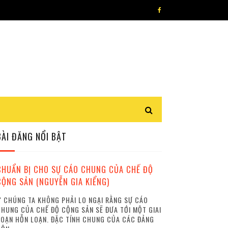
BÀI ĐĂNG NỔI BẬT
CHUẨN BỊ CHO SỰ CÁO CHUNG CỦA CHẾ ĐỘ
CỘNG SẢN (NGUYỄN GIA KIỂNG)
 CHÚNG TA KHÔNG PHẢI LO NGẠI RẰNG SỰ CÁO
HUNG CỦA CHẾ ĐỘ CỘNG SẢN SẼ ĐƯA TỚI MỘT GIAI
OẠN HỖN LOẠN. ĐẶC TÍNH CHUNG CỦA CÁC ĐẢNG