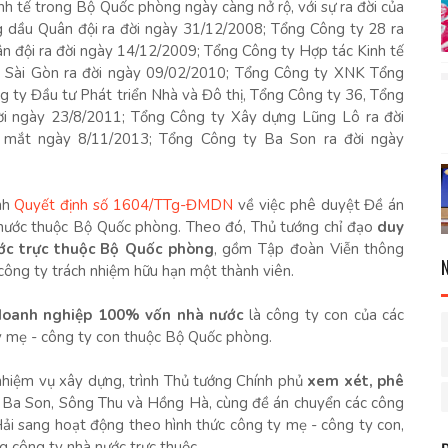
nh tế trong Bộ Quốc phòng ngày càng nở rộ, với sự ra đời của
g dầu Quân đội ra đời ngày 31/12/2008; Tổng Công ty 28 ra
n đội ra đời ngày 14/12/2009; Tổng Công ty Hợp tác Kinh tế
g Sài Gòn ra đời ngày 09/02/2010; Tổng Công ty XNK Tổng
 ty Đầu tư Phát triển Nhà và Đô thị, Tổng Công ty 36, Tổng
i ngày 23/8/2011; Tổng Công ty Xây dựng Lũng Lô ra đời
 mắt ngày 8/11/2013; Tổng Công ty Ba Son ra đời ngày
nh
Quyết định số 1604/TTg-ĐMDN
về việc phê duyệt Đề án
nước thuộc Bộ Quốc phòng. Theo đó, Thủ tướng chỉ đạo
duy
ớc trực thuộc Bộ Quốc phòng
, gồm Tập đoàn Viễn thông
công ty trách nhiệm hữu hạn một thành viên.
 doanh nghiệp 100% vốn nhà nước
là công ty con của các
y mẹ - công ty con thuộc Bộ Quốc phòng.
hiệm vụ xây dựng, trình Thủ tướng Chính phủ
xem xét, phê
 Ba Son, Sông Thu và Hồng Hà, cùng đề án chuyển các công
 sang hoạt động theo hình thức công ty mẹ - công ty con,
g công ty nhà nước trực thuộc.