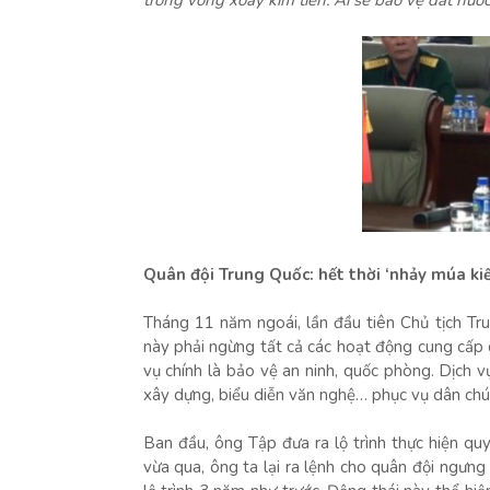
trong vòng xoáy kim tiền. Ai sẽ bảo vệ đất nướ
Quân đội Trung Quốc: hết thời ‘nhảy múa k
Tháng 11 năm ngoái, lần đầu tiên Chủ tịch Tr
này phải ngừng tất cả các hoạt động cung cấp d
vụ chính là bảo vệ an ninh, quốc phòng. Dịch 
xây dựng, biểu diễn văn nghệ… phục vụ dân chú
Ban đầu, ông Tập đưa ra lộ trình thực hiện qu
vừa qua, ông ta lại ra lệnh cho quân đội ngưng 