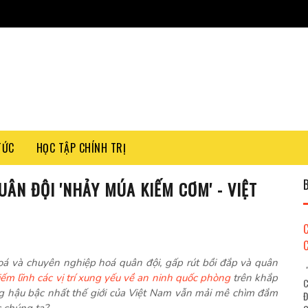
TỨC
HỌC TẬP CHÍNH TRỊ
ÂN ĐỘI 'NHẢY MÚA KIẾM CƠM' - VIỆT
oá và chuyên nghiệp hoá quân đội, gấp rút bồi đắp và quân
"
iếm lĩnh các vị trí xung yếu về an ninh quốc phòng
trên khắp
C
ùng hậu bậc nhất thế giới của Việt Nam vẫn mải mê chìm đắm
Đ