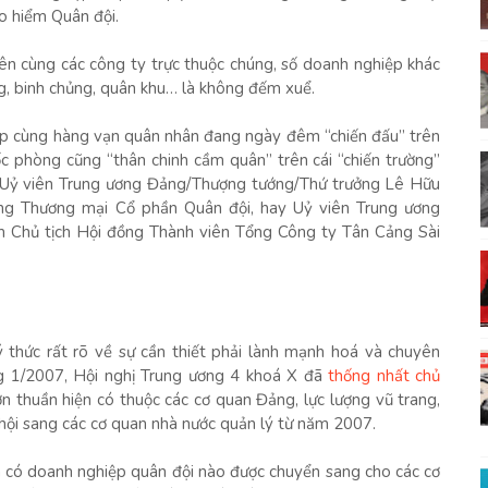
o hiểm Quân đội.
ên cùng các công ty trực thuộc chúng, số doanh nghiệp khác
g, binh chủng, quân khu… là không đếm xuể.
cấp cùng hàng vạn quân nhân đang ngày đêm “chiến đấu” trên
ốc phòng cũng “thân chinh cầm quân” trên cái “chiến trường”
 Uỷ viên Trung ương Đảng/Thượng tướng/Thứ trưởng Lê Hữu
ng Thương mại Cổ phần Quân đội, hay Uỷ viên Trung ương
 Chủ tịch Hội đồng Thành viên Tổng Công ty Tân Cảng Sài
ý thức rất rõ về sự cần thiết phải lành mạnh hoá và chuyên
g 1/2007, Hội nghị Trung ương 4 khoá X đã
thống nhất chủ
 thuần hiện có thuộc các cơ quan Đảng, lực lượng vũ trang,
 hội sang các cơ quan nhà nước quản lý từ năm 2007.
a có doanh nghiệp quân đội nào được chuyển sang cho các cơ