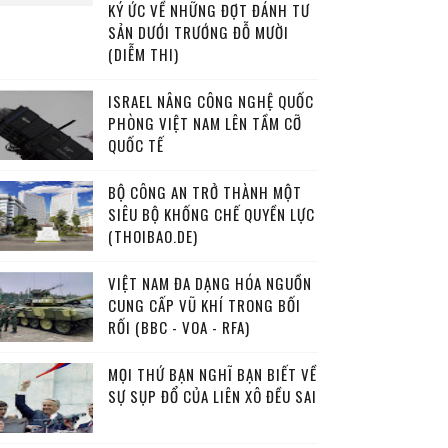
KÝ ỨC VỀ NHỮNG ĐỢT ĐÁNH TƯ
SẢN DƯỚI TRƯỚNG ĐỖ MƯỜI
(DIỄM THI)
ISRAEL NÂNG CÔNG NGHỆ QUỐC
PHÒNG VIỆT NAM LÊN TẦM CỠ
QUỐC TẾ
BỘ CÔNG AN TRỞ THÀNH MỘT
SIÊU BỘ KHỐNG CHẾ QUYỀN LỰC
(THOIBAO.DE)
VIỆT NAM ĐA DẠNG HÓA NGUỒN
CUNG CẤP VŨ KHÍ TRONG BỐI
RỐI (BBC - VOA - RFA)
MỌI THỨ BẠN NGHĨ BẠN BIẾT VỀ
SỰ SỤP ĐỔ CỦA LIÊN XÔ ĐỀU SAI