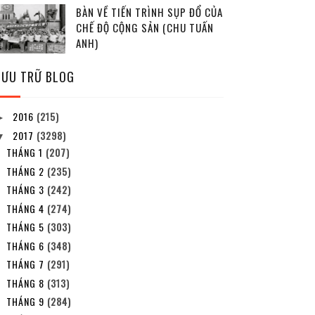
BÀN VỀ TIẾN TRÌNH SỤP ĐỔ CỦA
CHẾ ĐỘ CỘNG SẢN (CHU TUẤN
ANH)
LƯU TRỮ BLOG
2016
(215)
►
2017
(3298)
▼
THÁNG 1
(207)
THÁNG 2
(235)
THÁNG 3
(242)
THÁNG 4
(274)
THÁNG 5
(303)
THÁNG 6
(348)
THÁNG 7
(291)
THÁNG 8
(313)
THÁNG 9
(284)