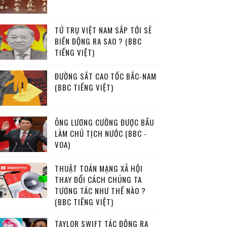
TỨ TRỤ VIỆT NAM SẮP TỚI SẼ
BIẾN ĐỘNG RA SAO ? (BBC
TIẾNG VIỆT)
ĐƯỜNG SẮT CAO TỐC BẮC-NAM
(BBC TIẾNG VIỆT)
ÔNG LƯƠNG CƯỜNG ĐƯỢC BẦU
LÀM CHỦ TỊCH NƯỚC (BBC -
VOA)
THUẬT TOÁN MẠNG XÃ HỘI
THAY ĐỔI CÁCH CHÚNG TA
TƯƠNG TÁC NHƯ THẾ NÀO ?
(BBC TIẾNG VIỆT)
TAYLOR SWIFT TÁC ĐỘNG RA