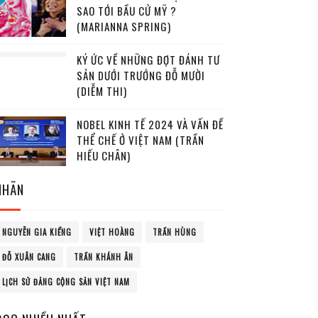
SAO TỚI BẦU CỬ MỸ ?
(MARIANNA SPRING)
KÝ ỨC VỀ NHỮNG ĐỢT ĐÁNH TƯ
SẢN DƯỚI TRƯỚNG ĐỖ MƯỜI
(DIỄM THI)
NOBEL KINH TẾ 2024 VÀ VẤN ĐỀ
THỂ CHẾ Ở VIỆT NAM (TRẦN
HIẾU CHÂN)
NHÃN
NGUYỄN GIA KIỂNG
VIỆT HOÀNG
TRẦN HÙNG
ĐỖ XUÂN CANG
TRẦN KHÁNH ÂN
LỊCH SỬ ĐẢNG CỘNG SẢN VIỆT NAM