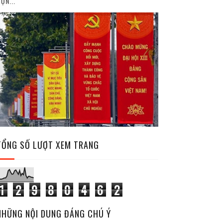
ỘN...
TỔNG SỐ LƯỢT XEM TRANG
1
2
9
8
0
4
6
2
NHỮNG NỘI DUNG ĐÁNG CHÚ Ý