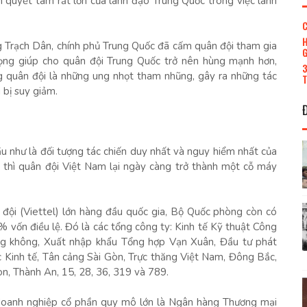
ện quyết tâm rất lớn của lãnh đạo Trung Quốc trong việc lành
C
H
ng Trạch Dân, chính phủ Trung Quốc đã cấm quân đội tham gia
G
trọng giúp cho quân đội Trung Quốc trở nên hùng mạnh hơn,
3
ng quân đội là những ung nhọt tham nhũng, gây ra những tác
T
 bị suy giảm.
ầu như là đối tượng tác chiến duy nhất và nguy hiểm nhất của
 thì quân đội Việt Nam lại ngày càng trở thành một cỗ máy
đội (Viettel) lớn hàng đầu quốc gia, Bộ Quốc phòng còn có
vốn điều lệ. Đó là các tổng công ty: Kinh tế Kỹ thuật Công
g không, Xuất nhập khẩu Tổng hợp Vạn Xuân, Đầu tư phát
c Kinh tế, Tân cảng Sài Gòn, Trực thăng Việt Nam, Đông Bắc,
on, Thành An, 15, 28, 36, 319 và 789.
oanh nghiệp cổ phần quy mô lớn là Ngân hàng Thương mại