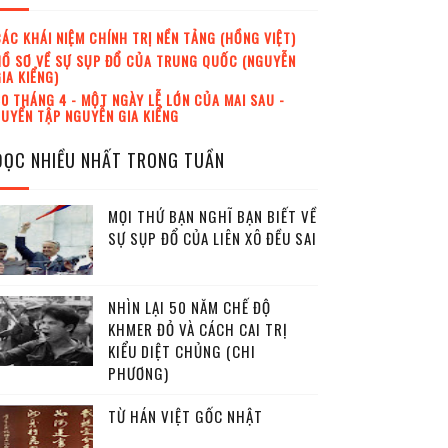
ÁC KHÁI NIỆM CHÍNH TRỊ NỀN TẢNG (HỒNG VIỆT)
Ồ SƠ VỀ SỰ SỤP ĐỔ CỦA TRUNG QUỐC (NGUYỄN
IA KIỂNG)
0 THÁNG 4 - MỘT NGÀY LỄ LỚN CỦA MAI SAU -
UYỂN TẬP NGUYỄN GIA KIỂNG
ĐỌC NHIỀU NHẤT TRONG TUẦN
MỌI THỨ BẠN NGHĨ BẠN BIẾT VỀ
SỰ SỤP ĐỔ CỦA LIÊN XÔ ĐỀU SAI
NHÌN LẠI 50 NĂM CHẾ ĐỘ
KHMER ĐỎ VÀ CÁCH CAI TRỊ
KIỂU DIỆT CHỦNG (CHI
PHƯƠNG)
TỪ HÁN VIỆT GỐC NHẬT