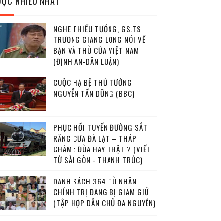
ĐỌC NHIỀU NHẤT
NGHE THIẾU TƯỚNG, GS.TS
TRƯƠNG GIANG LONG NÓI VỀ
BẠN VÀ THÙ CỦA VIỆT NAM
(ĐỊNH AN-DÂN LUẬN)
CUỘC HẠ BỆ THỦ TƯỚNG
NGUYỄN TẤN DŨNG (BBC)
PHỤC HỒI TUYẾN ĐƯỜNG SẮT
RĂNG CƯA ĐÀ LẠT – THÁP
CHÀM : ĐÙA HAY THẬT ? (VIẾT
TỪ SÀI GÒN - THANH TRÚC)
DANH SÁCH 364 TÙ NHÂN
CHÍNH TRỊ ĐANG BỊ GIAM GIỮ
(TẬP HỢP DÂN CHỦ ĐA NGUYÊN)