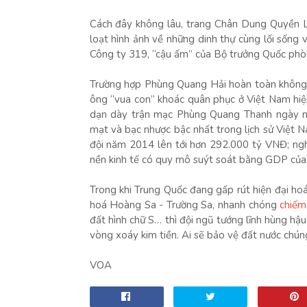
Cách đây không lâu, trang Chân Dung Quyền L
loạt hình ảnh về những dinh thự cùng lối sốn
Công ty 319, “cậu ấm” của Bộ trưởng Quốc ph
Trường hợp Phùng Quang Hải hoàn toàn không phả
ông “vua con” khoác quân phục ở Việt Nam hiện 
dạn dày trận mạc Phùng Quang Thanh ngày nà
mạt và bạc nhược bậc nhất trong lịch sử Việt N
đội năm 2014 lên tới hơn 292.000 tỷ VNĐ; ng
nền kinh tế có quy mô suýt soát bằng GDP của
Trong khi Trung Quốc đang gấp rút hiện đại ho
hoá Hoàng Sa - Trường Sa, nhanh chóng
chiếm
đất hình chữ S… thì đội ngũ tướng lĩnh hùng h
vòng xoáy kim tiền. Ai sẽ bảo vệ đất nước chún
VOA