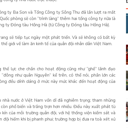
ông ty Ba Son và Tổng Công ty Sông Thu đã lần lượt ra mắt
Quốc phòng sẽ còn “trình làng” thêm hai tổng công ty nữa là
ông ty Đóng tàu Hồng Hà (từ Công ty Đóng tàu Hồng Hà).
trang sẽ tiếp tục ngày một phát triển. Và sẽ không có bất kỳ
 thế giới về làm ăn kinh tế của quân đội nhân dân Việt Nam.
 thế lực che chắn cho hoạt động cũng như “ghế” lãnh đạo
 “đông như quân Nguyên” kể trên, có thể nói, phần lớn các
hòng đều dính dáng ở mức này mức khác đến hoạt động của
p nhà nước ở Việt Nam vốn dĩ đã nghiêm trọng; tham nhũng
còn phổ biến và trắng trợn hơn nhiều. Điều này xuất phát từ
 kín của môi trường quân đội, với hệ thống viện kiểm sát và
 đội hiếm khi bị phanh phui; trường hợp bị đưa ra toà xét xử