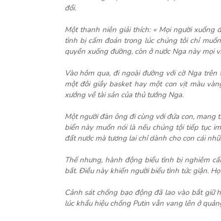
đổi.
Một thanh niên giải thích: « Mọi người xuống
tình bị cấm đoán trong lúc chúng tôi chỉ muốn c
quyền xuống đường, còn ở nước Nga này mọi việc
Vào hôm qua, đi ngoài đường với cờ Nga trên t
một đôi giầy basket hay một con vịt màu vàng
xướng về tài sản của thủ tướng Nga.
Một người đàn ông đi cùng với đứa con, mang th
biển này muốn nói là nếu chúng tội tiếp tục im
đất nước mà tương lai chỉ dành cho con cái nh
Thế nhưng, hành động biểu tình bị nghiêm cấ
bắt. Điều này khiến người biểu tình tức giận. H
Cảnh sát chống bạo động đã lao vào bắt giữ hà
lúc khẩu hiệu chống Putin vẫn vang lên ở quả