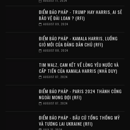
AUGUST 11, 2024
ĐIỂM BÁO PHÁP - TRUMP HAY HARRIS, AI SẼ
BẢO VỆ ĐÀI LOAN ? (RFI)
AUGUST 09, 2024
ĐIỂM BÁO PHÁP - KAMALA HARRIS, LUỒNG
GIÓ MỚI CỦA ĐẢNG DÂN CHỦ (RFI)
AUGUST 08, 2024
TIM WALZ, CAM KẾT VỀ LÒNG YÊU NƯỚC VÀ
CẤP TIẾN CỦA KAMALA HARRIS (NHÃ DUY)
AUGUST 07, 2024
ĐIỂM BÁO PHÁP - PARIS 2024 THÀNH CÔNG
NGOÀI MONG ĐỢI (RFI)
AUGUST 07, 2024
ĐIỂM BÁO PHÁP - BẦU CỬ TỔNG THỐNG MỸ
VÀ TƯƠNG LAI UKRAINE (RFI)
JULY 31, 2024