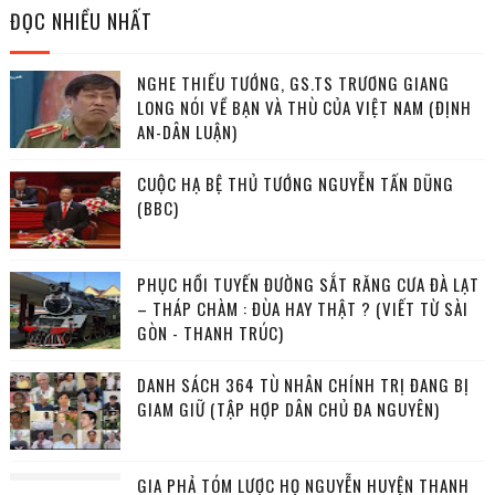
ĐỌC NHIỀU NHẤT
NGHE THIẾU TƯỚNG, GS.TS TRƯƠNG GIANG
LONG NÓI VỀ BẠN VÀ THÙ CỦA VIỆT NAM (ĐỊNH
AN-DÂN LUẬN)
CUỘC HẠ BỆ THỦ TƯỚNG NGUYỄN TẤN DŨNG
(BBC)
PHỤC HỒI TUYẾN ĐƯỜNG SẮT RĂNG CƯA ĐÀ LẠT
– THÁP CHÀM : ĐÙA HAY THẬT ? (VIẾT TỪ SÀI
GÒN - THANH TRÚC)
DANH SÁCH 364 TÙ NHÂN CHÍNH TRỊ ĐANG BỊ
GIAM GIỮ (TẬP HỢP DÂN CHỦ ĐA NGUYÊN)
GIA PHẢ TÓM LƯỢC HỌ NGUYỄN HUYỆN THANH