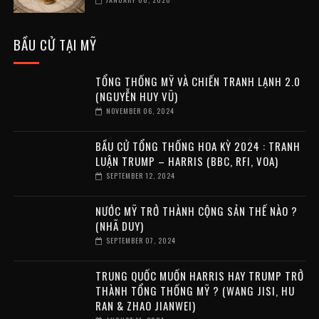
BẦU CỬ TẠI MỸ
TỔNG THỐNG MỸ VÀ CHIẾN TRANH LẠNH 2.0
(NGUYỄN HUY VŨ)
NOVEMBER 06, 2024
BẦU CỬ TỔNG THỐNG HOA KỲ 2024 : TRANH
LUẬN TRUMP – HARRIS (BBC, RFI, VOA)
SEPTEMBER 12, 2024
NƯỚC MỸ TRỞ THÀNH CỘNG SẢN THẾ NÀO ?
(NHÃ DUY)
SEPTEMBER 07, 2024
TRUNG QUỐC MUỐN HARRIS HAY TRUMP TRỞ
THÀNH TỔNG THỐNG MỸ ? (WANG JISI, HU
RAN & ZHAO JIANWEI)