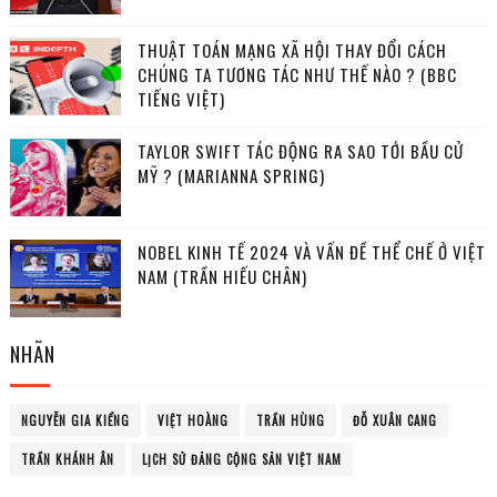
THUẬT TOÁN MẠNG XÃ HỘI THAY ĐỔI CÁCH
CHÚNG TA TƯƠNG TÁC NHƯ THẾ NÀO ? (BBC
TIẾNG VIỆT)
TAYLOR SWIFT TÁC ĐỘNG RA SAO TỚI BẦU CỬ
MỸ ? (MARIANNA SPRING)
NOBEL KINH TẾ 2024 VÀ VẤN ĐỀ THỂ CHẾ Ở VIỆT
NAM (TRẦN HIẾU CHÂN)
NHÃN
NGUYỄN GIA KIỂNG
VIỆT HOÀNG
TRẦN HÙNG
ĐỖ XUÂN CANG
TRẦN KHÁNH ÂN
LỊCH SỬ ĐẢNG CỘNG SẢN VIỆT NAM