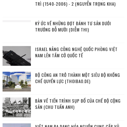
TRÌ (1540-2006) - 2 (NGUYỄN TRỌNG KHA)
KÝ ỨC VỀ NHỮNG ĐỢT ĐÁNH TƯ SẢN DƯỚI
TRƯỚNG ĐỖ MƯỜI (DIỄM THI)
ISRAEL NÂNG CÔNG NGHỆ QUỐC PHÒNG VIỆT
NAM LÊN TẦM CỠ QUỐC TẾ
BỘ CÔNG AN TRỞ THÀNH MỘT SIÊU BỘ KHỐNG
CHẾ QUYỀN LỰC (THOIBAO.DE)
BÀN VỀ TIẾN TRÌNH SỤP ĐỔ CỦA CHẾ ĐỘ CỘNG
SẢN (CHU TUẤN ANH)
VIỆT NAM ĐA DẠNG HÓA NGUỒN CUNG CẤP VŨ