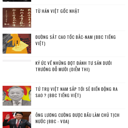
TỪ HÁN VIỆT GỐC NHẬT
ĐƯỜNG SẮT CAO TỐC BẮC-NAM (BBC TIẾNG
VIỆT)
KÝ ỨC VỀ NHỮNG ĐỢT ĐÁNH TƯ SẢN DƯỚI
TRƯỚNG ĐỖ MƯỜI (DIỄM THI)
TỨ TRỤ VIỆT NAM SẮP TỚI SẼ BIẾN ĐỘNG RA
SAO ? (BBC TIẾNG VIỆT)
ÔNG LƯƠNG CƯỜNG ĐƯỢC BẦU LÀM CHỦ TỊCH
NƯỚC (BBC - VOA)