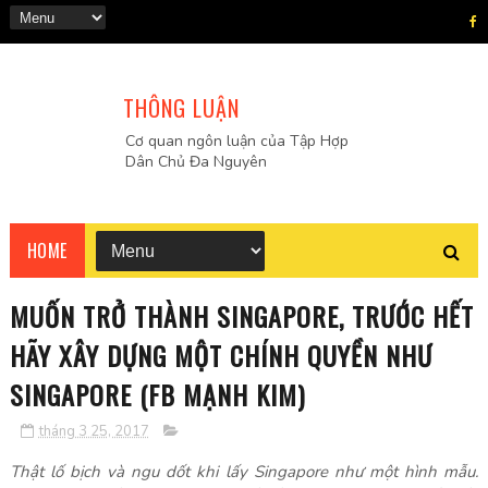
THÔNG LUẬN
Cơ quan ngôn luận của Tập Hợp
Dân Chủ Đa Nguyên
HOME
MUỐN TRỞ THÀNH SINGAPORE, TRƯỚC HẾT
HÃY XÂY DỰNG MỘT CHÍNH QUYỀN NHƯ
SINGAPORE (FB MẠNH KIM)
tháng 3 25, 2017
Thật lố bịch và ngu dốt khi lấy Singapore như một hình mẫu.