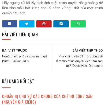
Hãy ngưng cái lối lấy hình ảnh một chính quyền đàng hoàng để
làm hình mẫu bất xứng cho lối hành xử ngu dốt của một chính
quyền ngu dốt!
BÀI VIẾT LIÊN QUAN
BÀI VIẾT TRƯỚC
BÀI VIẾT TIẾP THEO
Người thành phố và voọc rừng già
Phải chăng vấn đề môi trường sẽ
(VietTuSaiGon-RFA)
làm cho chính quyền Việt Nam sụp
đổ? (David Hutt-Diplomat)
BÀI ĐĂNG NỔI BẬT
CHUẨN BỊ CHO SỰ CÁO CHUNG CỦA CHẾ ĐỘ CỘNG SẢN
(NGUYỄN GIA KIỂNG)