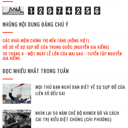
1
2
9
7
4
2
5
6
NHỮNG NỘI DUNG ĐÁNG CHÚ Ý
CÁC KHÁI NIỆM CHÍNH TRỊ NỀN TẢNG (HỒNG VIỆT)
HỒ SƠ VỀ SỰ SỤP ĐỔ CỦA TRUNG QUỐC (NGUYỄN GIA KIỂNG)
30 THÁNG 4 - MỘT NGÀY LỄ LỚN CỦA MAI SAU - TUYỂN TẬP NGUYỄN
GIA KIỂNG
ĐỌC NHIỀU NHẤT TRONG TUẦN
MỌI THỨ BẠN NGHĨ BẠN BIẾT VỀ SỰ SỤP ĐỔ CỦA
LIÊN XÔ ĐỀU SAI
NHÌN LẠI 50 NĂM CHẾ ĐỘ KHMER ĐỎ VÀ CÁCH
CAI TRỊ KIỂU DIỆT CHỦNG (CHI PHƯƠNG)