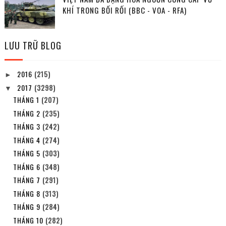
KHÍ TRONG BỐI RỐI (BBC - VOA - RFA)
LƯU TRỮ BLOG
2016
(215)
►
2017
(3298)
▼
THÁNG 1
(207)
THÁNG 2
(235)
THÁNG 3
(242)
THÁNG 4
(274)
THÁNG 5
(303)
THÁNG 6
(348)
THÁNG 7
(291)
THÁNG 8
(313)
THÁNG 9
(284)
THÁNG 10
(282)