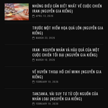
NHỮNG ĐIỀU CẦN BIẾT NHẤT VỀ CUỘC CHIẾN
IRAN (NGUYỄN GIA KIỂNG)
APRIL 13, 2026
TRƯỚC MỘT HIỂM HỌA QUÁ LỚN (NGUYỄN GIA
KIỂNG)
MARCH 23, 2026
IRAN : NGUYÊN NHÂN VÀ HẬU QUẢ CỦA MỘT
CUỘC CHIẾN TỒI BẠI (NGUYỄN GIA KIỂNG)
MARCH 10, 2026
VỀ HUYỀN THOẠI HỒ CHÍ MINH (NGUYỄN GIA
KIỂNG)
FEBRUARY 19, 2026
TANZANIA, VÀI SUY TƯ TỪ CỘI NGUỒN CỦA
NHÂN LOẠI (NGUYỄN GIA KIỂNG)
FEBRUARY 19, 2026