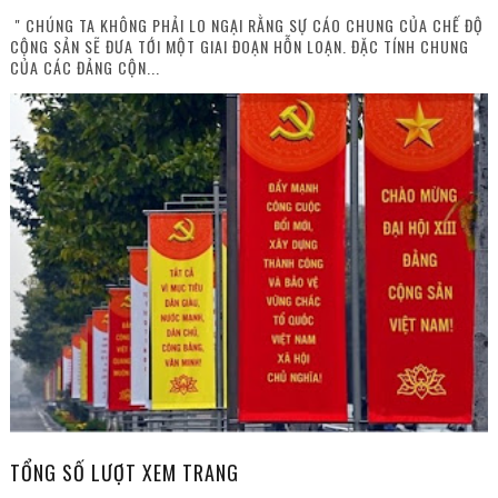
" CHÚNG TA KHÔNG PHẢI LO NGẠI RẰNG SỰ CÁO CHUNG CỦA CHẾ ĐỘ
CỘNG SẢN SẼ ĐƯA TỚI MỘT GIAI ĐOẠN HỖN LOẠN. ĐẶC TÍNH CHUNG
CỦA CÁC ĐẢNG CỘN...
TỔNG SỐ LƯỢT XEM TRANG