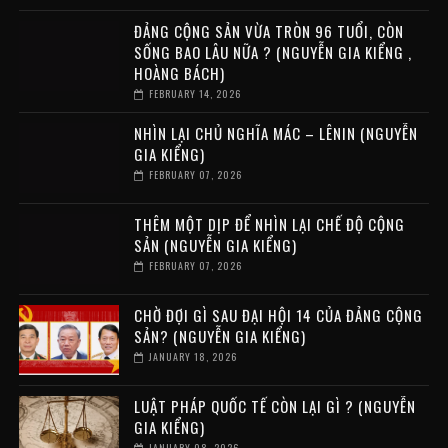
ĐẢNG CỘNG SẢN VỪA TRÒN 96 TUỔI, CÒN
SỐNG BAO LÂU NỮA ? (NGUYỄN GIA KIỂNG ,
HOÀNG BÁCH)
FEBRUARY 14, 2026
NHÌN LẠI CHỦ NGHĨA MÁC – LÊNIN (NGUYỄN
GIA KIỂNG)
FEBRUARY 07, 2026
THÊM MỘT DỊP ĐỂ NHÌN LẠI CHẾ ĐỘ CỘNG
SẢN (NGUYỄN GIA KIỂNG)
FEBRUARY 07, 2026
CHỜ ĐỢI GÌ SAU ĐẠI HỘI 14 CỦA ĐẢNG CỘNG
SẢN? (NGUYỄN GIA KIỂNG)
JANUARY 18, 2026
LUẬT PHÁP QUỐC TẾ CÒN LẠI GÌ ? (NGUYỄN
GIA KIỂNG)
JANUARY 08, 2026