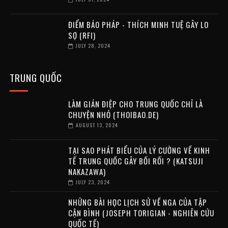
ĐIỂM BÁO PHÁP - THÍCH MINH TUỆ GÂY LO
SỢ (RFI)
JULY 28, 2024
TRUNG QUỐC
LÀM GIÁN ĐIỆP CHO TRUNG QUỐC CHỈ LÀ
CHUYỆN NHỎ (THOIBAO.DE)
AUGUST 13, 2024
TẠI SAO PHÁT BIỂU CỦA LÝ CƯỜNG VỀ KINH
TẾ TRUNG QUỐC GÂY BỐI RỐI ? (KATSUJI
NAKAZAWA)
JULY 23, 2024
NHỮNG BÀI HỌC LỊCH SỬ VỀ NGA CỦA TẬP
CẬN BÌNH (JOSEPH TORIGIAN - NGHIÊN CỨU
QUỐC TẾ)