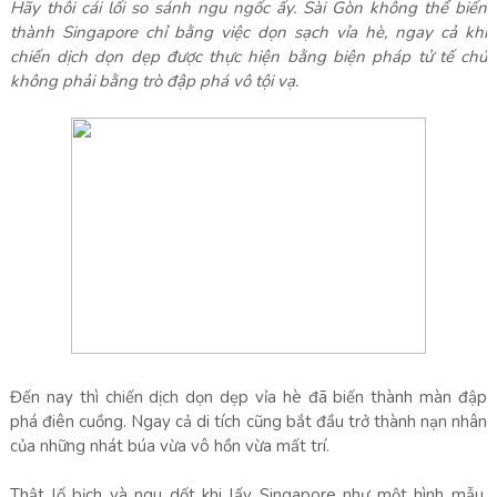
Hãy thôi cái lối so sánh ngu ngốc ấy. Sài Gòn không thể biến
thành Singapore chỉ bằng việc dọn sạch vỉa hè, ngay cả khi
chiến dịch dọn dẹp được thực hiện bằng biện pháp tử tế chứ
không phải bằng trò đập phá vô tội vạ.
Đến nay thì chiến dịch dọn dẹp vỉa hè đã biến thành màn đập
phá điên cuồng. Ngay cả di tích cũng bắt đầu trở thành nạn nhân
của những nhát búa vừa vô hồn vừa mất trí.
Thật lố bịch và ngu dốt khi lấy Singapore như một hình mẫu.