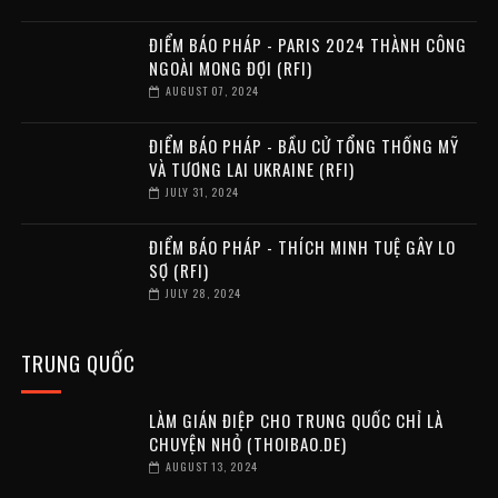
ĐIỂM BÁO PHÁP - PARIS 2024 THÀNH CÔNG
NGOÀI MONG ĐỢI (RFI)
AUGUST 07, 2024
ĐIỂM BÁO PHÁP - BẦU CỬ TỔNG THỐNG MỸ
VÀ TƯƠNG LAI UKRAINE (RFI)
JULY 31, 2024
ĐIỂM BÁO PHÁP - THÍCH MINH TUỆ GÂY LO
SỢ (RFI)
JULY 28, 2024
TRUNG QUỐC
LÀM GIÁN ĐIỆP CHO TRUNG QUỐC CHỈ LÀ
CHUYỆN NHỎ (THOIBAO.DE)
AUGUST 13, 2024