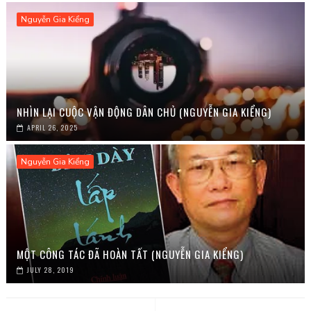
Nguyễn Gia Kiểng
NHÌN LẠI CUỘC VẬN ĐỘNG DÂN CHỦ (NGUYỄN GIA KIỂNG)
APRIL 26, 2025
Nguyễn Gia Kiểng
MỘT CÔNG TÁC ĐÃ HOÀN TẤT (NGUYỄN GIA KIỂNG)
JULY 28, 2019