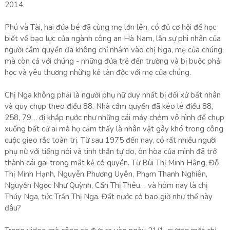
2014.
Phú và Tài, hai đứa bé đã cùng mẹ lớn lên, có đủ cơ hội để học
biết về bạo lực của ngành công an Hà Nam, lẫn sự phi nhân của
người cầm quyền đã không chỉ nhắm vào chị Nga, mẹ của chúng,
mà còn cả với chúng - những đứa trẻ đến trường và bị buộc phải
học và yêu thương những kẻ tàn độc với mẹ của chúng.
Chị Nga không phải là người phụ nữ duy nhất bị đối xử bất nhân
và quy chụp theo điều 88. Nhà cầm quyền đã kéo lê điều 88,
258, 79… đi khắp nước như những cái máy chém vô hình để chụp
xuống bất cứ ai mà họ cảm thấy là nhân vật gây khó trong công
cuộc gieo rắc toàn trị. Từ sau 1975 đến nay, có rất nhiều người
phụ nữ với tiếng nói và tinh thần tự do, ôn hòa của mình đã trở
thành cái gai trong mắt kẻ có quyền. Từ Bùi Thị Minh Hằng, Đỗ
Thị Minh Hạnh, Nguyễn Phương Uyên, Phạm Thanh Nghiên,
Nguyễn Ngọc Như Quỳnh, Cấn Thị Thêu… và hôm nay là chị
Thúy Nga, tức Trần Thị Nga. Đất nước có bao giờ như thế này
đâu?