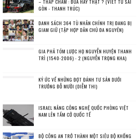
– THÁP CHÀM : ĐÙA HAY THẬT ? (VIẾT TỪ SÀI
GÒN - THANH TRÚC)
DANH SÁCH 364 TÙ NHÂN CHÍNH TRỊ ĐANG BỊ
GIAM GIỮ (TẬP HỢP DÂN CHỦ ĐA NGUYÊN)
GIA PHẢ TÓM LƯỢC HỌ NGUYỄN HUYỆN THANH
TRÌ (1540-2006) - 2 (NGUYỄN TRỌNG KHA)
KÝ ỨC VỀ NHỮNG ĐỢT ĐÁNH TƯ SẢN DƯỚI
TRƯỚNG ĐỖ MƯỜI (DIỄM THI)
ISRAEL NÂNG CÔNG NGHỆ QUỐC PHÒNG VIỆT
NAM LÊN TẦM CỠ QUỐC TẾ
BỘ CÔNG AN TRỞ THÀNH MỘT SIÊU BỘ KHỐNG