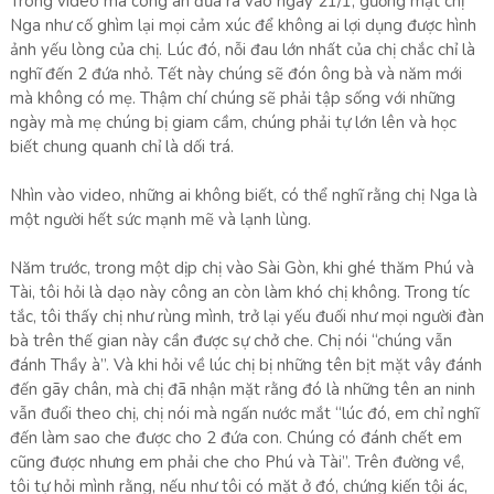
Trong video mà công an đưa ra vào ngày 21/1, gương mặt chị
Nga như cố ghìm lại mọi cảm xúc để không ai lợi dụng được hình
ảnh yếu lòng của chị. Lúc đó, nỗi đau lớn nhất của chị chắc chỉ là
nghĩ đến 2 đứa nhỏ. Tết này chúng sẽ đón ông bà và năm mới
mà không có mẹ. Thậm chí chúng sẽ phải tập sống với những
ngày mà mẹ chúng bị giam cầm, chúng phải tự lớn lên và học
biết chung quanh chỉ là dối trá.
Nhìn vào video, những ai không biết, có thể nghĩ rằng chị Nga là
một người hết sức mạnh mẽ và lạnh lùng.
Năm trước, trong một dịp chị vào Sài Gòn, khi ghé thăm Phú và
Tài, tôi hỏi là dạo này công an còn làm khó chị không. Trong tíc
tắc, tôi thấy chị như rùng mình, trở lại yếu đuối như mọi người đàn
bà trên thế gian này cần được sự chở che. Chị nói “chúng vẫn
đánh Thầy à”. Và khi hỏi về lúc chị bị những tên bịt mặt vây đánh
đến gãy chân, mà chị đã nhận mặt rằng đó là những tên an ninh
vẫn đuổi theo chị, chị nói mà ngấn nước mắt “lúc đó, em chỉ nghĩ
đến làm sao che được cho 2 đứa con. Chúng có đánh chết em
cũng được nhưng em phải che cho Phú và Tài”. Trên đường về,
tôi tự hỏi mình rằng, nếu như tôi có mặt ở đó, chứng kiến tội ác,