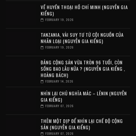
VỀ HUYỀN THOẠI HỒ CHÍ MINH (NGUYỄN GIA
KIỂNG)
FEBRUARY 19, 2026
TANZANIA, VÀI SUY TƯ TỪ CỘI NGUỒN CỦA
NHÂN LOẠI (NGUYỄN GIA KIỂNG)
FEBRUARY 19, 2026
ĐẢNG CỘNG SẢN VỪA TRÒN 96 TUỔI, CÒN
SỐNG BAO LÂU NỮA ? (NGUYỄN GIA KIỂNG ,
HOÀNG BÁCH)
FEBRUARY 14, 2026
NHÌN LẠI CHỦ NGHĨA MÁC – LÊNIN (NGUYỄN
GIA KIỂNG)
FEBRUARY 07, 2026
THÊM MỘT DỊP ĐỂ NHÌN LẠI CHẾ ĐỘ CỘNG
SẢN (NGUYỄN GIA KIỂNG)
FEBRUARY 07, 2026