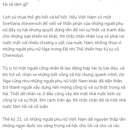
tôi sẽ làm gì?
Lịch sử chưa thể ghi hết và kể hết. Nếu Việt Nam có một
Svetlana Alexievich để viết về thân phận của những người phụ
nữ đầy sợ hãi nhưng quyết đứng lên để nói sự thật và tranh đấu
cho những oan khiên kẻ khác, thì chắc chắn nhân loại sẽ phải rơi
nước mắt với nhiều chương u uất của nước Nam, không thua vì
những người phụ nữ Nga trong Đệ nhị Thế chiến hay từ sự cố
Chernobyl.
Từ vị trí một người công nhân đi lao động hợp tác bị lừa đảo, và
khi trở về, nhận ra những bất công xã hội chung quanh mình, chị
Nga cũng như những người phụ nữ Việt Nam khác đã dấn thân,
trở thành người xây dựng nền móng công lý và sự thật trong xã
hội. Thật dễ nhận ra, ở đâu cũng vậy, khi một nhà nước kinh sợ
công lý và sự thật, tìm cách trấn áp, thì chắc chắn đó là một nhà
nước tăm tối và vô luân.
Thế kỷ 21, có những người phụ nữ Việt Nam đã nguyện thắp lên
những ngọn đuốc soi sáng trong xã hội, cho tôi và cho cả các