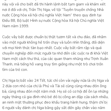
này vội vã cho biết đã thi hành lệnh bắt tạm giam và khám xét
nơi ở đối với chị, Trần Thị Nga, về tội “Tuyên truyền chống Nhà
nước Cộng hòa xã hội chủ nghĩa Việt Nam” theo quy định tại
Điều 88, Bộ luật Hình sự nước Cộng hòa Xã hội Chủ nghĩa Việt
Nam năm 1999.
Cuộc vây bắt được chuẩn bị thật tươm tất và chu đáo, đã nhắm
vào một người không hề trốn chạy và luôn nhìn thẳng, đối diện
với mọi hình thức tàn bạo nhất. Cuộc vây bắt rầm rập và quá
chuyên nghiệp đến mức người ta nhớ đến các cuộc ra đi khỏi Việt
Nam một cách thư thả, của các quan tham nhũng như Trịnh Xuân
Thanh, mà tiếng hô vang truy tìm giống như một trò chơi trốn
tìm của trẻ con.
Chị Nga bị bắt vào 24 Tết, tức chỉ còn vài ngày nữa là chị Nga và
2 đứa con nhỏ của chị là Phú và Tài sẽ cùng cùng nhau đón ông
bà, cùng nhau đón một năm mới. Họ sẽ có cơ hội để ôn lại những
ngày tháng cả gia đình nhỏ bé đó bị công an đập cửa sách nhiễu,
an ninh mặt thường phục đeo khẩu trang hành hung, thậm chí bị
6 người vây đánh chị Nga bằng gậy sắt đến gãy chân vào năm