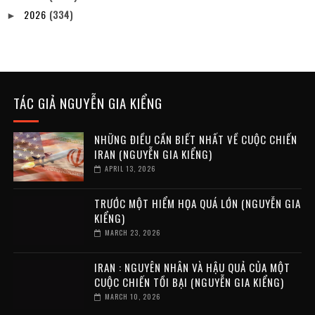
2026
(334)
►
TÁC GIẢ NGUYỄN GIA KIỂNG
NHỮNG ĐIỀU CẦN BIẾT NHẤT VỀ CUỘC CHIẾN
IRAN (NGUYỄN GIA KIỂNG)
APRIL 13, 2026
TRƯỚC MỘT HIỂM HỌA QUÁ LỚN (NGUYỄN GIA
KIỂNG)
MARCH 23, 2026
IRAN : NGUYÊN NHÂN VÀ HẬU QUẢ CỦA MỘT
CUỘC CHIẾN TỒI BẠI (NGUYỄN GIA KIỂNG)
MARCH 10, 2026