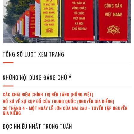
TỔNG SỐ LƯỢT XEM TRANG
NHỮNG NỘI DUNG ĐÁNG CHÚ Ý
CÁC KHÁI NIỆM CHÍNH TRỊ NỀN TẢNG (HỒNG VIỆT)
HỒ SƠ VỀ SỰ SỤP ĐỔ CỦA TRUNG QUỐC (NGUYỄN GIA KIỂNG)
30 THÁNG 4 - MỘT NGÀY LỄ LỚN CỦA MAI SAU - TUYỂN TẬP NGUYỄN
GIA KIỂNG
ĐỌC NHIỀU NHẤT TRONG TUẦN