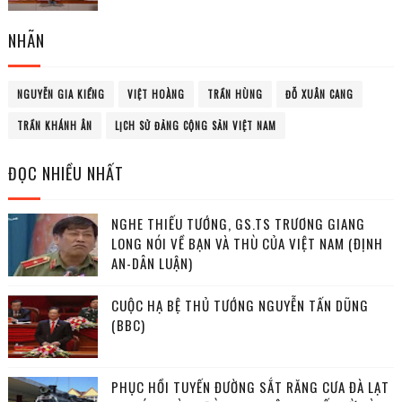
NHÃN
NGUYỄN GIA KIỂNG
VIỆT HOÀNG
TRẦN HÙNG
ĐỖ XUÂN CANG
TRẦN KHÁNH ÂN
LỊCH SỬ ĐẢNG CỘNG SẢN VIỆT NAM
ĐỌC NHIỀU NHẤT
NGHE THIẾU TƯỚNG, GS.TS TRƯƠNG GIANG
LONG NÓI VỀ BẠN VÀ THÙ CỦA VIỆT NAM (ĐỊNH
AN-DÂN LUẬN)
CUỘC HẠ BỆ THỦ TƯỚNG NGUYỄN TẤN DŨNG
(BBC)
PHỤC HỒI TUYẾN ĐƯỜNG SẮT RĂNG CƯA ĐÀ LẠT