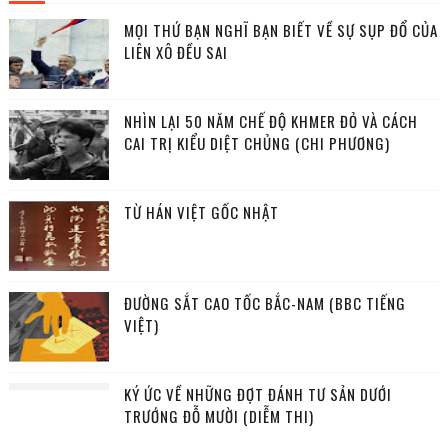
MỌI THỨ BẠN NGHĨ BẠN BIẾT VỀ SỰ SỤP ĐỔ CỦA
LIÊN XÔ ĐỀU SAI
NHÌN LẠI 50 NĂM CHẾ ĐỘ KHMER ĐỎ VÀ CÁCH
CAI TRỊ KIỂU DIỆT CHỦNG (CHI PHƯƠNG)
TỪ HÁN VIỆT GỐC NHẬT
ĐƯỜNG SẮT CAO TỐC BẮC-NAM (BBC TIẾNG
VIỆT)
KÝ ỨC VỀ NHỮNG ĐỢT ĐÁNH TƯ SẢN DƯỚI
TRƯỚNG ĐỖ MƯỜI (DIỄM THI)