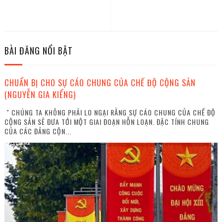
BÀI ĐĂNG NỔI BẬT
CHUẨN BỊ CHO SỰ CÁO CHUNG CỦA CHẾ ĐỘ CỘNG SẢN
(NGUYỄN GIA KIỂNG)
" CHÚNG TA KHÔNG PHẢI LO NGẠI RẰNG SỰ CÁO CHUNG CỦA CHẾ ĐỘ
CỘNG SẢN SẼ ĐƯA TỚI MỘT GIAI ĐOẠN HỖN LOẠN. ĐẶC TÍNH CHUNG
CỦA CÁC ĐẢNG CỘN...