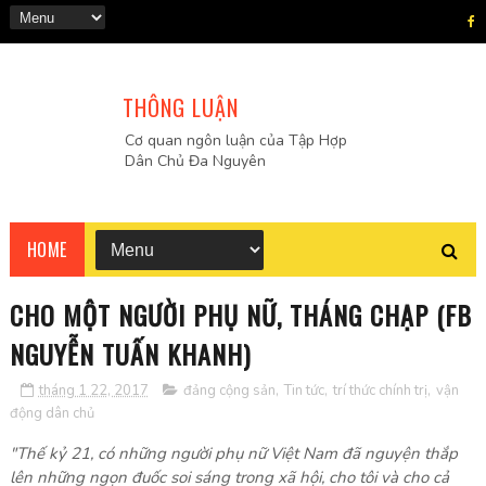
THÔNG LUẬN
Cơ quan ngôn luận của Tập Hợp
Dân Chủ Đa Nguyên
HOME
CHO MỘT NGƯỜI PHỤ NỮ, THÁNG CHẠP (FB
NGUYỄN TUẤN KHANH)
tháng 1 22, 2017
đảng cộng sản
,
Tin tức
,
trí thức chính trị
,
vận
động dân chủ
"Thế kỷ 21, có những người phụ nữ Việt Nam đã nguyện thắp
lên những ngọn đuốc soi sáng trong xã hội, cho tôi và cho cả