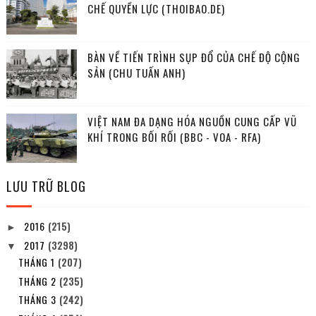
CHẾ QUYỀN LỰC (THOIBAO.DE)
BÀN VỀ TIẾN TRÌNH SỤP ĐỔ CỦA CHẾ ĐỘ CỘNG
SẢN (CHU TUẤN ANH)
VIỆT NAM ĐA DẠNG HÓA NGUỒN CUNG CẤP VŨ
KHÍ TRONG BỐI RỐI (BBC - VOA - RFA)
LƯU TRỮ BLOG
2016
(215)
►
2017
(3298)
▼
THÁNG 1
(207)
THÁNG 2
(235)
THÁNG 3
(242)