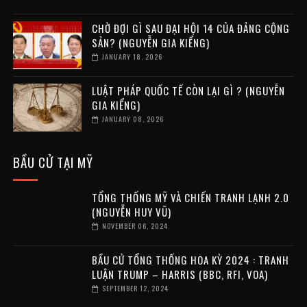
CHỜ ĐỢI GÌ SAU ĐẠI HỘI 14 CỦA ĐẢNG CỘNG
SẢN? (NGUYỄN GIA KIỂNG)
JANUARY 18, 2026
LUẬT PHÁP QUỐC TẾ CÒN LẠI GÌ ? (NGUYỄN
GIA KIỂNG)
JANUARY 08, 2026
BẦU CỬ TẠI MỸ
TỔNG THỐNG MỸ VÀ CHIẾN TRANH LẠNH 2.0
(NGUYỄN HUY VŨ)
NOVEMBER 06, 2024
BẦU CỬ TỔNG THỐNG HOA KỲ 2024 : TRANH
LUẬN TRUMP – HARRIS (BBC, RFI, VOA)
SEPTEMBER 12, 2024