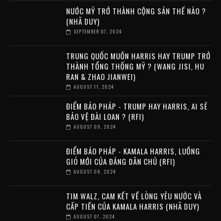
NƯỚC MỸ TRỞ THÀNH CỘNG SẢN THẾ NÀO ?
(NHÃ DUY)
SEPTEMBER 07, 2024
TRUNG QUỐC MUỐN HARRIS HAY TRUMP TRỞ
THÀNH TỔNG THỐNG MỸ ? (WANG JISI, HU
RAN & ZHAO JIANWEI)
AUGUST 11, 2024
ĐIỂM BÁO PHÁP - TRUMP HAY HARRIS, AI SẼ
BẢO VỆ ĐÀI LOAN ? (RFI)
AUGUST 09, 2024
ĐIỂM BÁO PHÁP - KAMALA HARRIS, LUỒNG
GIÓ MỚI CỦA ĐẢNG DÂN CHỦ (RFI)
AUGUST 08, 2024
TIM WALZ, CAM KẾT VỀ LÒNG YÊU NƯỚC VÀ
CẤP TIẾN CỦA KAMALA HARRIS (NHÃ DUY)
AUGUST 07, 2024