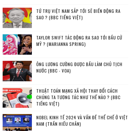
TỨ TRỤ VIỆT NAM SẮP TỚI SẼ BIẾN ĐỘNG RA
SAO ? (BBC TIẾNG VIỆT)
TAYLOR SWIFT TÁC ĐỘNG RA SAO TỚI BẦU CỬ
MỸ ? (MARIANNA SPRING)
ÔNG LƯƠNG CƯỜNG ĐƯỢC BẦU LÀM CHỦ TỊCH
NƯỚC (BBC - VOA)
THUẬT TOÁN MẠNG XÃ HỘI THAY ĐỔI CÁCH
CHÚNG TA TƯƠNG TÁC NHƯ THẾ NÀO ? (BBC
TIẾNG VIỆT)
NOBEL KINH TẾ 2024 VÀ VẤN ĐỀ THỂ CHẾ Ở VIỆT
NAM (TRẦN HIẾU CHÂN)