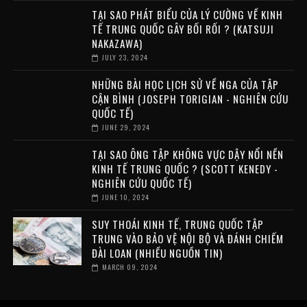
TẠI SAO PHÁT BIỂU CỦA LÝ CƯỜNG VỀ KINH
TẾ TRUNG QUỐC GÂY BỐI RỐI ? (KATSUJI
NAKAZAWA)
JULY 23, 2024
NHỮNG BÀI HỌC LỊCH SỬ VỀ NGA CỦA TẬP
CẬN BÌNH (JOSEPH TORIGIAN - NGHIÊN CỨU
QUỐC TẾ)
JUNE 29, 2024
TẠI SAO ÔNG TẬP KHÔNG VỰC DẬY NỔI NỀN
KINH TẾ TRUNG QUỐC ? (SCOTT KENEDY -
NGHIÊN CỨU QUỐC TẾ)
JUNE 10, 2024
SUY THOÁI KINH TẾ, TRUNG QUỐC TẬP
TRUNG VÀO BẢO VỆ NỘI BỘ VÀ ĐÁNH CHIẾM
ĐÀI LOAN (NHIỀU NGUỒN TIN)
MARCH 09, 2024