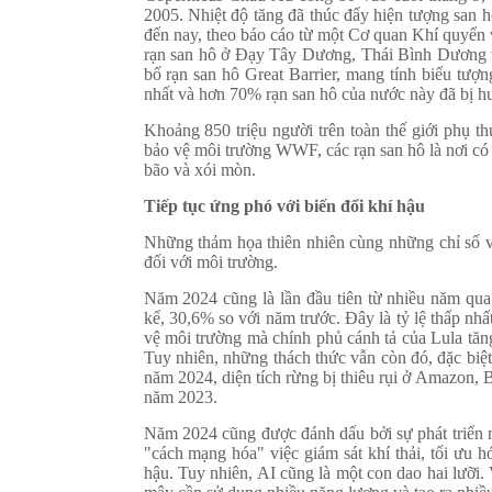
2005. Nhiệt độ tăng đã thúc đẩy hiện tượng san h
đến nay, theo báo cáo từ một Cơ quan Khí quyể
rạn san hô ở Đạy Tây Dương, Thái Bình Dương
bố rạn san hô Great Barrier, mang tính biểu tượn
nhất và hơn 70% rạn san hô của nước này đã bị hư
Khoảng 850 triệu người trên toàn thế giới phụ t
bảo vệ môi trường WWF, các rạn san hô là nơi có 
bão và xói mòn.
Tiếp tục ứng phó với biến đổi khí hậu
Những thảm họa thiên nhiên cùng những chỉ số về
đối với môi trường.
Năm 2024 cũng là lần đầu tiên từ nhiều năm qua,
kể, 30,6% so với năm trước. Đây là tỷ lệ thấp nh
vệ môi trường mà chính phủ cánh tả của Lula tăn
Tuy nhiên, những thách thức vẫn còn đó, đặc biệ
năm 2024, diện tích rừng bị thiêu rụi ở Amazon, 
năm 2023.
Năm 2024 cũng được đánh dấu bởi sự phát triển m
"cách mạng hóa" việc giám sát khí thải, tối ưu 
hậu. Tuy nhiên, AI cũng là một con dao hai lưỡi.