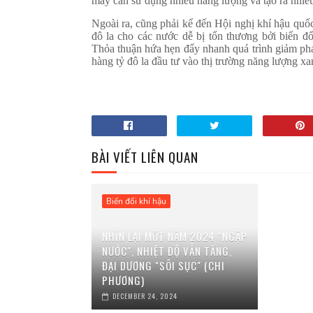
mây cần sử dụng nhiều năng lượng và tạo ra nhiều
Ngoài ra, cũng phải kể đến Hội nghị khí hậu quố
đô la cho các nước dễ bị tổn thương bởi biến đổ
Thỏa thuận hứa hẹn đẩy nhanh quá trình giảm phá
hàng tỷ đô la đầu tư vào thị trường năng lượng xa
BÀI VIẾT LIÊN QUAN
Biến đổi khí hậu
NHÌN LẠI MỘT NĂM 2024 "NGẬP
NƯỚC", NHIỆT ĐỘ VẪN TĂNG,
ĐẠI DƯƠNG "SÔI SỤC" (CHI
PHƯƠNG)
DECEMBER 24, 2024