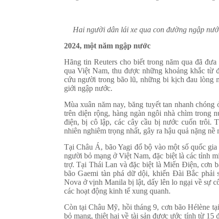
Hai người dân lái xe qua con đường ngập nướ
2024, một năm ngập nước
Hãng tin Reuters cho biết trong năm qua đã đưa 
qua Việt Nam, thu được những khoảng khắc từ đờ
cứu người trong bão lũ, những bi kịch đau lòng 
giới ngập nước.
Mùa xuân năm nay, băng tuyết tan nhanh chóng ở
trên diện rộng, hàng ngàn ngôi nhà chìm trong n
điện, bị cô lập, các cây cầu bị nước cuốn trôi.
nhiên nghiêm trọng nhất, gây ra hậu quả nặng nề 
Tại Châu Á, bão Yagi đổ bộ vào một số quốc gia 
người bỏ mạng ở Việt Nam, đặc biệt là các tỉnh 
trợ. Tại Thái Lan và đặc biệt là Miến Điện, cơn b
bão Gaemi tàn phá dữ dội, khiến Đài Bắc phải 
Nova ở vịnh Manila bị lật, dấy lên lo ngại về sự c
các hoạt động kinh tế xung quanh.
Còn tại Châu Mỹ, hồi tháng 9, cơn bão Hélène tại
bỏ mạng, thiệt hại về tài sản được ước tính từ 15