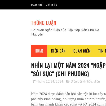
TRANG CHỦ
GIỚI THIỆU
THÔNG LUẬN
Cơ quan ngôn luận của Tập Hợp Dân Chủ Đa
Nguyên
HOME
DIỄN ĐÀN
QUAN ĐIỂM
TIN 
NHÌN LẠI MỘT NĂM 2024 "NGẬP
"SÔI SỤC" (CHI PHƯƠNG)
tháng 12 24, 2024
Biến đổi khí hậu
,
diễn
Năm 2024 được đánh dấu bởi các trận lũ lụt xảy 
phá hủy kinh hoàng, do lượng mưa như trút nước,
băng tan nhanh khiến các sông vỡ bờ. 2024 cũng 