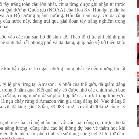
ô tẩy trắng toàn cầu lớn nhất, chưa từng được ghi nhận từ trước
n và Đại dương Quốc gia (NOAA) của Hoa Kỳ. Hơn hai phần ba
 và Ấn Độ Dương bị ảnh hưởng. Hồi đầu năm nay, Úc đã công
g của nước này, đang trải qua giai đoạn tẩy trắng nghiêm trọng
 hại.
huộc vào các rạn san hô để sinh kế. Theo tổ chức phi chính phủ
hệ sinh thái rất phong phú và đa dạng, giúp bảo vệ bờ biển khỏi
 khí hậu gây ra lo ngại, nhưng cũng phải kể đến những tin tốt
 tỷ lệ phá rừng tại Amazon, lá phổi của thế giới, đã giảm đáng
ất trong 9 năm qua. Kết quả này có được nhờ các chính sách bảo
g cường, cũng như nhờ sự phối hợp từ các nước trong khu vực.
t là nạn cháy rừng ở Amazon vẫn gia tăng đáng kể. Vào tháng 9
Brazil, đã tăng gần 18 lần, 39.983 km2, so với 4700km2 cùng kỳ
ạnh mẽ của Trí tuệ nhân tạo, với các loại công cụ, được cho là
hóa năng lượng, cũng như các hệ thống dự báo về thảm họa khí
 Việc thực hiện các phép tính và sử dụng công nghệ lưu trữ đám