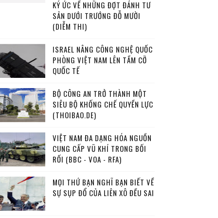
KÝ ỨC VỀ NHỮNG ĐỢT ĐÁNH TƯ
SẢN DƯỚI TRƯỚNG ĐỖ MƯỜI
(DIỄM THI)
ISRAEL NÂNG CÔNG NGHỆ QUỐC
PHÒNG VIỆT NAM LÊN TẦM CỠ
QUỐC TẾ
BỘ CÔNG AN TRỞ THÀNH MỘT
SIÊU BỘ KHỐNG CHẾ QUYỀN LỰC
(THOIBAO.DE)
VIỆT NAM ĐA DẠNG HÓA NGUỒN
CUNG CẤP VŨ KHÍ TRONG BỐI
RỐI (BBC - VOA - RFA)
MỌI THỨ BẠN NGHĨ BẠN BIẾT VỀ
SỰ SỤP ĐỔ CỦA LIÊN XÔ ĐỀU SAI