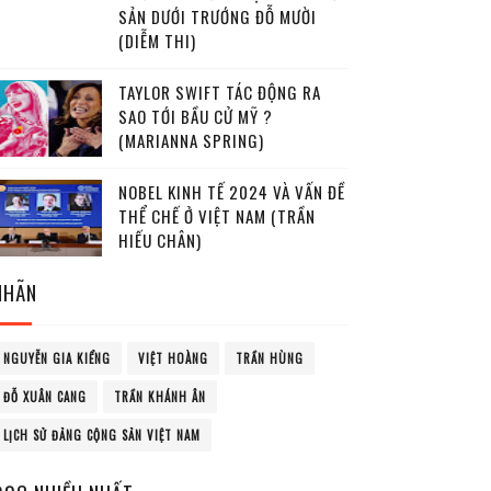
SẢN DƯỚI TRƯỚNG ĐỖ MƯỜI
(DIỄM THI)
TAYLOR SWIFT TÁC ĐỘNG RA
SAO TỚI BẦU CỬ MỸ ?
(MARIANNA SPRING)
NOBEL KINH TẾ 2024 VÀ VẤN ĐỀ
THỂ CHẾ Ở VIỆT NAM (TRẦN
HIẾU CHÂN)
NHÃN
NGUYỄN GIA KIỂNG
VIỆT HOÀNG
TRẦN HÙNG
ĐỖ XUÂN CANG
TRẦN KHÁNH ÂN
LỊCH SỬ ĐẢNG CỘNG SẢN VIỆT NAM