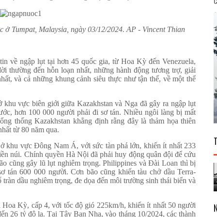
C
c ở Tumpat, Malaysia, ngày 03/12/2024. AP - Vincent Thian
tin về ngập lụt tại hơn 45 quốc gia, từ Hoa Kỳ đến Venezuela,
i thường đến hỗn loạn nhất, những hành động tương trợ, giải
nhất, và cả những khung cảnh siêu thực như tận thế, về một thế
 khu vực biên giới giữa Kazakhstan và Nga đã gây ra ngập lụt
ước, hơn 100 000 người phải đi sơ tán. Nhiều ngôi làng bị mất
 Tổng thống Kazakhstan khẳng định rằng đây là thảm họa thiên
nhất từ 80 năm qua.
ở khu vực Đông Nam Á, với sức tàn phá lớn, khiến ít nhất 233
miền núi. Chính quyền Hà Nội đã phải huy động quân đội để cứu
ão cũng gây lũ lụt nghiêm trọng. Philippines và Đài Loan thì bị
sơ tán 600 000 người. Cơn bão cũng khiến tàu chở dầu Terra-
ố tràn dầu nghiêm trọng, đe dọa đến môi trường sinh thái biển và
 Hoa Kỳ, cấp 4, với tốc độ gió 225km/h, khiến ít nhất 50 người
 đến 26 tỷ đô la. Tại Tây Ban Nha, vào tháng 10/2024, các thành