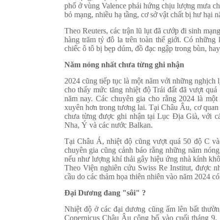
phố ở vùng Valence phải hứng chịu lượng mưa chỉ
bỏ mạng, nhiều hạ tầng, cơ sở vật chất bị hư hại n
Theo Reuters, các trận lũ lụt đã cướp đi sinh mạng
hàng trăm tỷ đô la trên toàn thế giới. Có những
chiếc ô tô bị bẹp dúm, đồ đạc ngập trong bùn, hay 
Năm nóng nhất chưa từng ghi nhận
2024 cũng tiếp tục là một năm với những nghịch lý 
cho thấy mức tăng nhiệt độ Trái đất đã vượt quá 
năm nay. Các chuyên gia cho rằng 2024 là một "
xuyên hơn trong tương lai. Tại Châu Âu, cơ quan
chưa từng được ghi nhận tại Lục Địa Già, với cá
Nha, Ý và các nước Balkan.
Tại Châu Á, nhiệt độ cũng vượt quá 50 độ C v
chuyên gia cũng cảnh báo rằng những năm nóng 
nếu như lượng khí thải gây hiệu ứng nhà kính kh
Theo Viện nghiên cứu Swiss Re Institut, được nhậ
cầu do các thảm họa thiên nhiên vào năm 2024 có t
Đại Dương đang "sôi" ?
Nhiệt độ ở các đại dương cũng ấm lên bất thường
Copernicus Châu Âu công bố vào cuối tháng 9, 