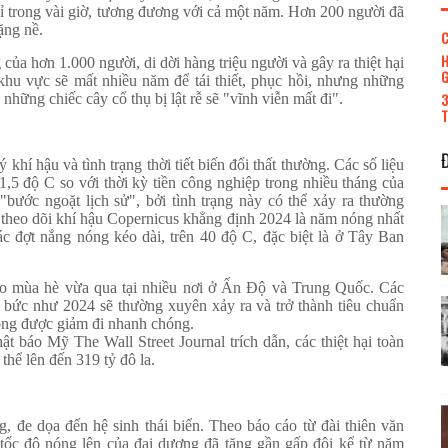
 trong vài giờ, tương đương với cả một năm. Hơn 200 người đã
ặng nề.
C
H
 của hơn 1.000 người, di dời hàng triệu người và gây ra thiệt hại
G
 khu vực sẽ mất nhiều năm để tái thiết, phục hồi, nhưng những
3
những chiếc cây cổ thụ bị lật rễ sẽ "vĩnh viễn mất đi".
T
khí hậu và tình trạng thời tiết biến đổi thất thường. Các số liệu
1,5 độ C so với thời kỳ tiền công nghiệp trong nhiều tháng của
bước ngoặt lịch sử", bởi tình trạng này có thể xảy ra thường
 theo dõi khí hậu Copernicus khẳng định 2024 là năm nóng nhất
c đợt nắng nóng kéo dài, trên 40 độ C, đặc biệt là ở Tây Ban
ào mùa hè vừa qua tại nhiều nơi ở Ấn Độ và Trung Quốc. Các
bức như 2024 sẽ thường xuyên xảy ra và trở thành tiêu chuẩn
ông được giảm đi nhanh chóng.
t báo Mỹ The Wall Street Journal trích dẫn, các thiệt hại toàn
hể lên đến 319 tỷ đô la.
, đe dọa đến hệ sinh thái biển. Theo báo cáo từ đài thiên văn
tốc độ nóng lên của đại dương đã tăng gần gấp đôi kể từ năm