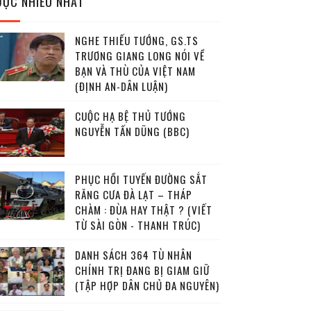
ĐỌC NHIỀU NHẤT
NGHE THIẾU TƯỚNG, GS.TS
TRƯƠNG GIANG LONG NÓI VỀ
BẠN VÀ THÙ CỦA VIỆT NAM
(ĐỊNH AN-DÂN LUẬN)
CUỘC HẠ BỆ THỦ TƯỚNG
NGUYỄN TẤN DŨNG (BBC)
PHỤC HỒI TUYẾN ĐƯỜNG SẮT
RĂNG CƯA ĐÀ LẠT – THÁP
CHÀM : ĐÙA HAY THẬT ? (VIẾT
TỪ SÀI GÒN - THANH TRÚC)
DANH SÁCH 364 TÙ NHÂN
CHÍNH TRỊ ĐANG BỊ GIAM GIỮ
(TẬP HỢP DÂN CHỦ ĐA NGUYÊN)