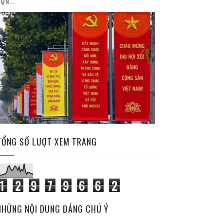
ỘN...
TỔNG SỐ LƯỢT XEM TRANG
1
2
9
7
9
6
6
2
NHỮNG NỘI DUNG ĐÁNG CHÚ Ý