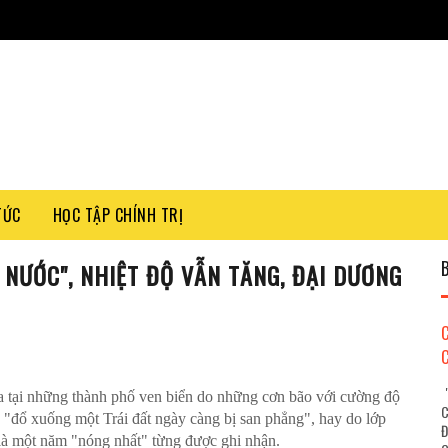
TỨC
HỌC TẬP CHÍNH TRỊ
 NƯỚC", NHIỆT ĐỘ VẪN TĂNG, ĐẠI DƯƠNG
"
ra tại những thành phố ven biển do những cơn bão với cường độ
C
 "đổ xuống một Trái đất ngày càng bị san phẳng", hay do lớp
Đ
là một năm "nóng nhất" từng được ghi nhận.