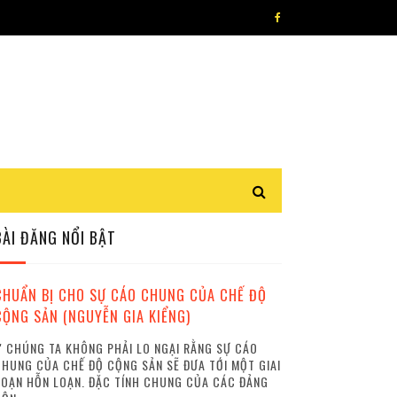
BÀI ĐĂNG NỔI BẬT
CHUẨN BỊ CHO SỰ CÁO CHUNG CỦA CHẾ ĐỘ
CỘNG SẢN (NGUYỄN GIA KIỂNG)
 CHÚNG TA KHÔNG PHẢI LO NGẠI RẰNG SỰ CÁO
HUNG CỦA CHẾ ĐỘ CỘNG SẢN SẼ ĐƯA TỚI MỘT GIAI
OẠN HỖN LOẠN. ĐẶC TÍNH CHUNG CỦA CÁC ĐẢNG