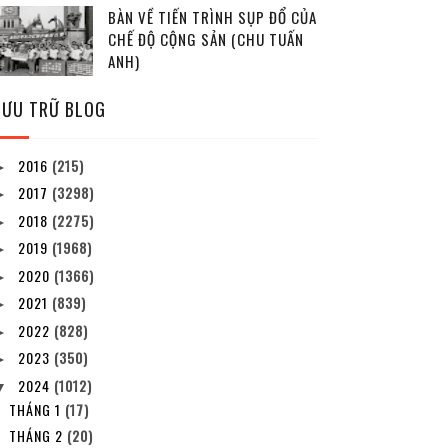
BÀN VỀ TIẾN TRÌNH SỤP ĐỔ CỦA
CHẾ ĐỘ CỘNG SẢN (CHU TUẤN
ANH)
LƯU TRỮ BLOG
2016
(215)
►
2017
(3298)
►
2018
(2275)
►
2019
(1968)
►
2020
(1366)
►
2021
(839)
►
2022
(828)
►
2023
(350)
►
2024
(1012)
▼
THÁNG 1
(17)
THÁNG 2
(20)