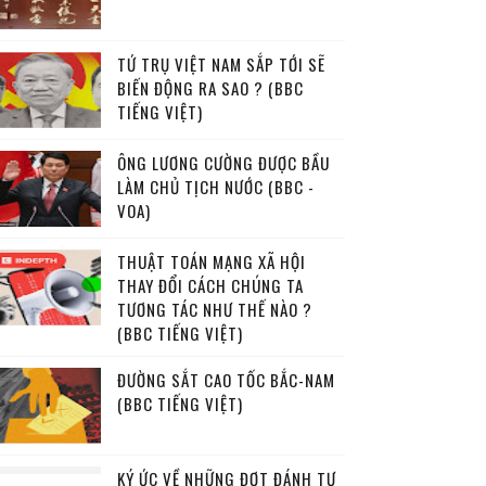
TỨ TRỤ VIỆT NAM SẮP TỚI SẼ
BIẾN ĐỘNG RA SAO ? (BBC
TIẾNG VIỆT)
ÔNG LƯƠNG CƯỜNG ĐƯỢC BẦU
LÀM CHỦ TỊCH NƯỚC (BBC -
VOA)
THUẬT TOÁN MẠNG XÃ HỘI
THAY ĐỔI CÁCH CHÚNG TA
TƯƠNG TÁC NHƯ THẾ NÀO ?
(BBC TIẾNG VIỆT)
ĐƯỜNG SẮT CAO TỐC BẮC-NAM
(BBC TIẾNG VIỆT)
KÝ ỨC VỀ NHỮNG ĐỢT ĐÁNH TƯ