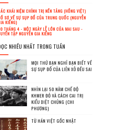
ÁC KHÁI NIỆM CHÍNH TRỊ NỀN TẢNG (HỒNG VIỆT)
Ồ SƠ VỀ SỰ SỤP ĐỔ CỦA TRUNG QUỐC (NGUYỄN
IA KIỂNG)
0 THÁNG 4 - MỘT NGÀY LỄ LỚN CỦA MAI SAU -
UYỂN TẬP NGUYỄN GIA KIỂNG
ĐỌC NHIỀU NHẤT TRONG TUẦN
MỌI THỨ BẠN NGHĨ BẠN BIẾT VỀ
SỰ SỤP ĐỔ CỦA LIÊN XÔ ĐỀU SAI
NHÌN LẠI 50 NĂM CHẾ ĐỘ
KHMER ĐỎ VÀ CÁCH CAI TRỊ
KIỂU DIỆT CHỦNG (CHI
PHƯƠNG)
TỪ HÁN VIỆT GỐC NHẬT