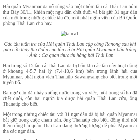
Hải quân Myanmar đã nổ súng vào một nhóm tàu cá Thái Lan hôm
thứ Bảy 30/11, khiến một ngư dân chết đuối và bắt giữ 31 ngư dân
của một trong những chiếc tàu đó, một phát ngôn viên của Bộ Quốc
phòng Thái Lan cho hay.
Các tàu tuần tra của Hải quân Thái Lan cập cảng Ranong sau khi
giải cứu thủy thủ đoàn của tàu cá bị Hải quân Myanmar bắn trúng
- Ảnh : Cơ quan thực thi hàng hải Thái Lan
Hai trong số 15 tàu cá Thái Lan đã bị bắn khi các tàu này hoạt động
ở khoảng 4-5,7 hải lý (7,4-10,6 km) bên trong lãnh hải của
Myanmar, phát ngôn viên Thanatip Sawangsang cho biết trong một
tuyên bố.
Ba ngư dân đã nhảy xuống nước trong vụ việc, một trong số họ đã
chết đuối, còn hai người kia được hải quân Thái Lan cứu, ông
Thanatip cho biết.
Một trong những chiếc tàu với 31 ngư dân đã bị hải quân Myanmar
bắt giữ trong cuộc chạm trán, ông Thanatip cho biết, đồng thời nói
thêm rằng hải quân Thái Lan đang thương lượng để phía Myanmar
thả các ngư dân.