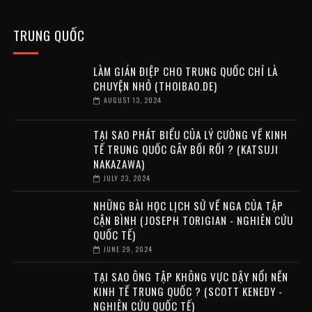
TRUNG QUỐC
LÀM GIÁN ĐIỆP CHO TRUNG QUỐC CHỈ LÀ
CHUYỆN NHỎ (THOIBAO.DE)
AUGUST 13, 2024
TẠI SAO PHÁT BIỂU CỦA LÝ CƯỜNG VỀ KINH
TẾ TRUNG QUỐC GÂY BỐI RỐI ? (KATSUJI
NAKAZAWA)
JULY 23, 2024
NHỮNG BÀI HỌC LỊCH SỬ VỀ NGA CỦA TẬP
CẬN BÌNH (JOSEPH TORIGIAN - NGHIÊN CỨU
QUỐC TẾ)
JUNE 29, 2024
TẠI SAO ÔNG TẬP KHÔNG VỰC DẬY NỔI NỀN
KINH TẾ TRUNG QUỐC ? (SCOTT KENEDY -
NGHIÊN CỨU QUỐC TẾ)