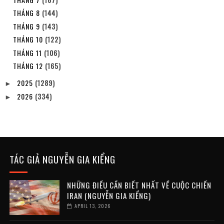
THÁNG 8
(144)
THÁNG 9
(143)
THÁNG 10
(122)
THÁNG 11
(106)
THÁNG 12
(165)
2025
(1289)
►
2026
(334)
►
TÁC GIẢ NGUYỄN GIA KIỂNG
NHỮNG ĐIỀU CẦN BIẾT NHẤT VỀ CUỘC CHIẾN
IRAN (NGUYỄN GIA KIỂNG)
APRIL 13, 2026