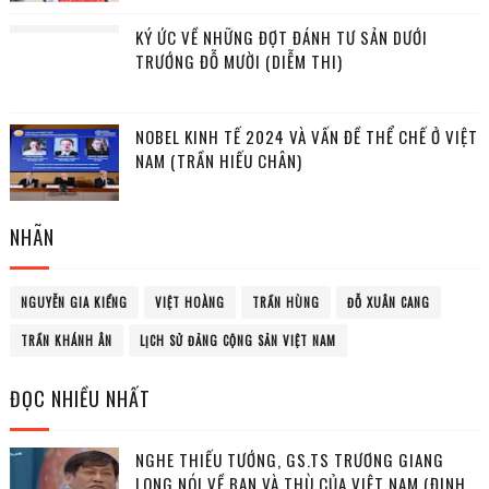
KÝ ỨC VỀ NHỮNG ĐỢT ĐÁNH TƯ SẢN DƯỚI
TRƯỚNG ĐỖ MƯỜI (DIỄM THI)
NOBEL KINH TẾ 2024 VÀ VẤN ĐỀ THỂ CHẾ Ở VIỆT
NAM (TRẦN HIẾU CHÂN)
NHÃN
NGUYỄN GIA KIỂNG
VIỆT HOÀNG
TRẦN HÙNG
ĐỖ XUÂN CANG
TRẦN KHÁNH ÂN
LỊCH SỬ ĐẢNG CỘNG SẢN VIỆT NAM
ĐỌC NHIỀU NHẤT
NGHE THIẾU TƯỚNG, GS.TS TRƯƠNG GIANG
LONG NÓI VỀ BẠN VÀ THÙ CỦA VIỆT NAM (ĐỊNH