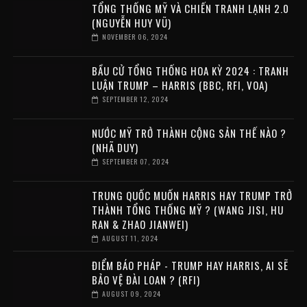
TỔNG THỐNG MỸ VÀ CHIẾN TRANH LẠNH 2.0
(NGUYỄN HUY VŨ)
NOVEMBER 06, 2024
BẦU CỬ TỔNG THỐNG HOA KỲ 2024 : TRANH
LUẬN TRUMP – HARRIS (BBC, RFI, VOA)
SEPTEMBER 12, 2024
NƯỚC MỸ TRỞ THÀNH CỘNG SẢN THẾ NÀO ?
(NHÃ DUY)
SEPTEMBER 07, 2024
TRUNG QUỐC MUỐN HARRIS HAY TRUMP TRỞ
THÀNH TỔNG THỐNG MỸ ? (WANG JISI, HU
RAN & ZHAO JIANWEI)
AUGUST 11, 2024
ĐIỂM BÁO PHÁP - TRUMP HAY HARRIS, AI SẼ
BẢO VỆ ĐÀI LOAN ? (RFI)
AUGUST 09, 2024