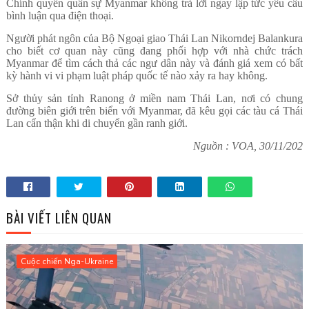
Chính quyền quân sự Myanmar không trả lời ngay lập tức yêu cầu
bình luận qua điện thoại.
Người phát ngôn của Bộ Ngoại giao Thái Lan Nikorndej Balankura
cho biết cơ quan này cũng đang phối hợp với nhà chức trách
Myanmar để tìm cách thả các ngư dân này và đánh giá xem có bất
kỳ hành vi vi phạm luật pháp quốc tế nào xảy ra hay không.
Sở thủy sản tỉnh Ranong ở miền nam Thái Lan, nơi có chung
đường biên giới trên biển với Myanmar, đã kêu gọi các tàu cá Thái
Lan cẩn thận khi di chuyển gần ranh giới.
Nguồn : VOA, 30/11/202
BÀI VIẾT LIÊN QUAN
Cuộc chiến Nga-Ukraine