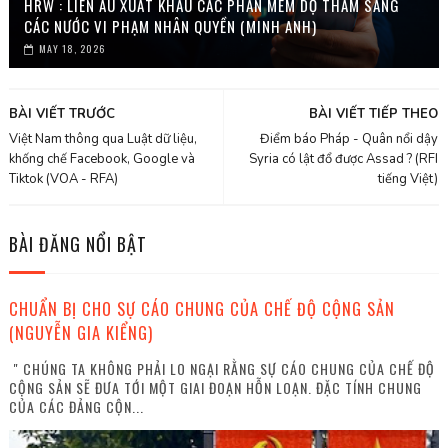
HRW : LIÊN ÂU XUẤT KHẨU CÁC PHẦN MỀM DỌ THÁM SANG
CÁC NƯỚC VI PHẠM NHÂN QUYỀN (MINH ANH)
MAY 18, 2026
BÀI VIẾT TRƯỚC
BÀI VIẾT TIẾP THEO
Việt Nam thông qua Luật dữ liệu,
Điểm báo Pháp - Quân nổi dậy
khống chế Facebook, Google và
Syria có lật đổ được Assad ? (RFI
Tiktok (VOA - RFA)
tiếng Việt)
BÀI ĐĂNG NỔI BẬT
CHUẨN BỊ CHO SỰ CÁO CHUNG CỦA CHẾ ĐỘ CỘNG SẢN
(NGUYỄN GIA KIỂNG)
" CHÚNG TA KHÔNG PHẢI LO NGẠI RẰNG SỰ CÁO CHUNG CỦA CHẾ ĐỘ
CỘNG SẢN SẼ ĐƯA TỚI MỘT GIAI ĐOẠN HỖN LOẠN. ĐẶC TÍNH CHUNG
CỦA CÁC ĐẢNG CỘN...