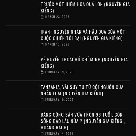
TRƯỚC MỘT HIỂM HỌA QUÁ LỚN (NGUYỄN GIA
KIỂNG)
MARCH 23, 2026
IRAN : NGUYÊN NHÂN VÀ HẬU QUẢ CỦA MỘT
CUỘC CHIẾN TỒI BẠI (NGUYỄN GIA KIỂNG)
MARCH 10, 2026
VỀ HUYỀN THOẠI HỒ CHÍ MINH (NGUYỄN GIA
KIỂNG)
FEBRUARY 19, 2026
TANZANIA, VÀI SUY TƯ TỪ CỘI NGUỒN CỦA
NHÂN LOẠI (NGUYỄN GIA KIỂNG)
FEBRUARY 19, 2026
ĐẢNG CỘNG SẢN VỪA TRÒN 96 TUỔI, CÒN
SỐNG BAO LÂU NỮA ? (NGUYỄN GIA KIỂNG ,
HOÀNG BÁCH)
FEBRUARY 14, 2026