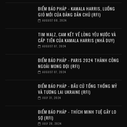
ĐIỂM BÁO PHÁP - KAMALA HARRIS, LUỒNG
GIÓ MỚI CỦA ĐẢNG DÂN CHỦ (RFI)
AUGUST 08, 2024
TIM WALZ, CAM KẾT VỀ LÒNG YÊU NƯỚC VÀ
CẤP TIẾN CỦA KAMALA HARRIS (NHÃ DUY)
AUGUST 07, 2024
ĐIỂM BÁO PHÁP - PARIS 2024 THÀNH CÔNG
NGOÀI MONG ĐỢI (RFI)
AUGUST 07, 2024
ĐIỂM BÁO PHÁP - BẦU CỬ TỔNG THỐNG MỸ
VÀ TƯƠNG LAI UKRAINE (RFI)
JULY 31, 2024
ĐIỂM BÁO PHÁP - THÍCH MINH TUỆ GÂY LO
SỢ (RFI)
JULY 28, 2024