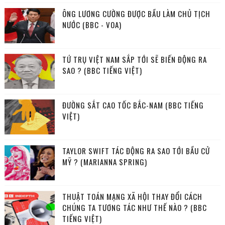
ÔNG LƯƠNG CƯỜNG ĐƯỢC BẦU LÀM CHỦ TỊCH
NƯỚC (BBC - VOA)
TỨ TRỤ VIỆT NAM SẮP TỚI SẼ BIẾN ĐỘNG RA
SAO ? (BBC TIẾNG VIỆT)
ĐƯỜNG SẮT CAO TỐC BẮC-NAM (BBC TIẾNG
VIỆT)
TAYLOR SWIFT TÁC ĐỘNG RA SAO TỚI BẦU CỬ
MỸ ? (MARIANNA SPRING)
THUẬT TOÁN MẠNG XÃ HỘI THAY ĐỔI CÁCH
CHÚNG TA TƯƠNG TÁC NHƯ THẾ NÀO ? (BBC
TIẾNG VIỆT)