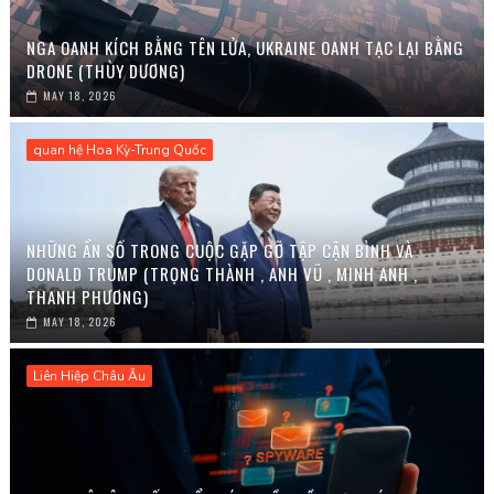
NGA OANH KÍCH BẰNG TÊN LỬA, UKRAINE OANH TẠC LẠI BẰNG
DRONE (THÙY DƯƠNG)
MAY 18, 2026
quan hệ Hoa Kỳ-Trung Quốc
NHỮNG ẨN SỐ TRONG CUỘC GẶP GỠ TẬP CẬN BÌNH VÀ
DONALD TRUMP (TRỌNG THÀNH , ANH VŨ , MINH ANH ,
THANH PHƯƠNG)
MAY 18, 2026
Liên Hiệp Châu Âu