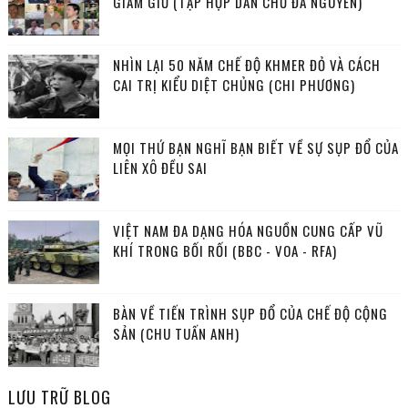
GIAM GIỮ (TẬP HỢP DÂN CHỦ ĐA NGUYÊN)
NHÌN LẠI 50 NĂM CHẾ ĐỘ KHMER ĐỎ VÀ CÁCH
CAI TRỊ KIỂU DIỆT CHỦNG (CHI PHƯƠNG)
MỌI THỨ BẠN NGHĨ BẠN BIẾT VỀ SỰ SỤP ĐỔ CỦA
LIÊN XÔ ĐỀU SAI
VIỆT NAM ĐA DẠNG HÓA NGUỒN CUNG CẤP VŨ
KHÍ TRONG BỐI RỐI (BBC - VOA - RFA)
BÀN VỀ TIẾN TRÌNH SỤP ĐỔ CỦA CHẾ ĐỘ CỘNG
SẢN (CHU TUẤN ANH)
LƯU TRỮ BLOG