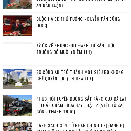
AN-DÂN LUẬN)
CUỘC HẠ BỆ THỦ TƯỚNG NGUYỄN TẤN DŨNG
(BBC)
KÝ ỨC VỀ NHỮNG ĐỢT ĐÁNH TƯ SẢN DƯỚI
TRƯỚNG ĐỖ MƯỜI (DIỄM THI)
BỘ CÔNG AN TRỞ THÀNH MỘT SIÊU BỘ KHỐNG
CHẾ QUYỀN LỰC (THOIBAO.DE)
PHỤC HỒI TUYẾN ĐƯỜNG SẮT RĂNG CƯA ĐÀ LẠT
– THÁP CHÀM : ĐÙA HAY THẬT ? (VIẾT TỪ SÀI
GÒN - THANH TRÚC)
DANH SÁCH 364 TÙ NHÂN CHÍNH TRỊ ĐANG BỊ