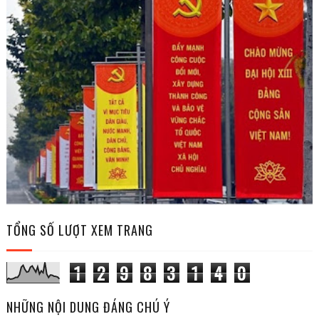
TỔNG SỐ LƯỢT XEM TRANG
1
2
9
8
3
1
4
0
NHỮNG NỘI DUNG ĐÁNG CHÚ Ý