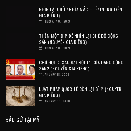
NHÌN LẠI CHỦ NGHĨA MÁC – LÊNIN (NGUYỄN
GIA KIỂNG)
FEBRUARY 07, 2026
THÊM MỘT DỊP ĐỂ NHÌN LẠI CHẾ ĐỘ CỘNG
SẢN (NGUYỄN GIA KIỂNG)
FEBRUARY 07, 2026
CHỜ ĐỢI GÌ SAU ĐẠI HỘI 14 CỦA ĐẢNG CỘNG
SẢN? (NGUYỄN GIA KIỂNG)
JANUARY 18, 2026
LUẬT PHÁP QUỐC TẾ CÒN LẠI GÌ ? (NGUYỄN
GIA KIỂNG)
JANUARY 08, 2026
BẦU CỬ TẠI MỸ