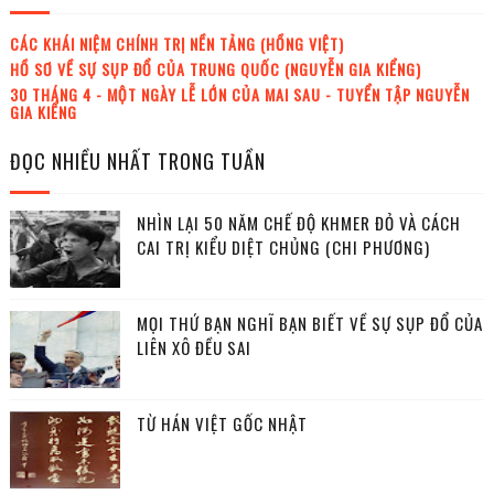
CÁC KHÁI NIỆM CHÍNH TRỊ NỀN TẢNG (HỒNG VIỆT)
HỒ SƠ VỀ SỰ SỤP ĐỔ CỦA TRUNG QUỐC (NGUYỄN GIA KIỂNG)
30 THÁNG 4 - MỘT NGÀY LỄ LỚN CỦA MAI SAU - TUYỂN TẬP NGUYỄN
GIA KIỂNG
ĐỌC NHIỀU NHẤT TRONG TUẦN
NHÌN LẠI 50 NĂM CHẾ ĐỘ KHMER ĐỎ VÀ CÁCH
CAI TRỊ KIỂU DIỆT CHỦNG (CHI PHƯƠNG)
MỌI THỨ BẠN NGHĨ BẠN BIẾT VỀ SỰ SỤP ĐỔ CỦA
LIÊN XÔ ĐỀU SAI
TỪ HÁN VIỆT GỐC NHẬT