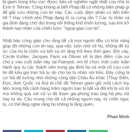
bị giam trong khu vực được bảo vệ nghiêm ngặt nhất của nhà tù
Evin ở Tehran. Cũng không ai biết Pháp đã có những biện pháp gì
để giải cứu những con tin này. Các cuộc đàm phán có tiến triển
tốt ? Hay chính phủ Pháp đang tỏ ra cứng rắn ? Các tù nhân và
gia đình đang chờ đợi trong nỗi thống khổ khôn lường, sau khi trở
thành nạn nhân của chiến lược "ngoại giao con tin".
Nhật báo công giáo cho rằng tất cả mọi người đều có khả năng
giúp đỡ những con tin này, qua việc luôn nhớ về họ, không để ký
ức của họ bị chôn vùi bởi sự im lặng trôi theo thời gian. Bởi vậy,
Cécile Kohler, Jacques Paris và Olivier sẽ là tâm điểm của sự
chú ý vào cuối tuần này tại Paimpol, nơi tổ chức một cuộc tuần
hành quy tụ các thành viên trong gia đình họ và một số cựu con
tin để kêu gọi Iran trả tự do cho ba tù nhân nói trên. Đây cũng là
cơ hội để tưởng nhớ những công dân Châu Âu khác (Thụy Điển,
Đức, Anh Quốc và Áo) bị chế độ Tehran giam giữ một cách tùy
tiện, trong bối cảnh hàng trăm người Iran bị bắt và đôi khi bị xử tử
mà không qua xét xử vì đã tham gia phong trao ủng hộ phụ nữ
hay tự do. Cầu mong cho tất cả những người này, từ chốn ngục
tù, có thể lắng nghe rằng họ không bị lãng quên.
Phan Minh