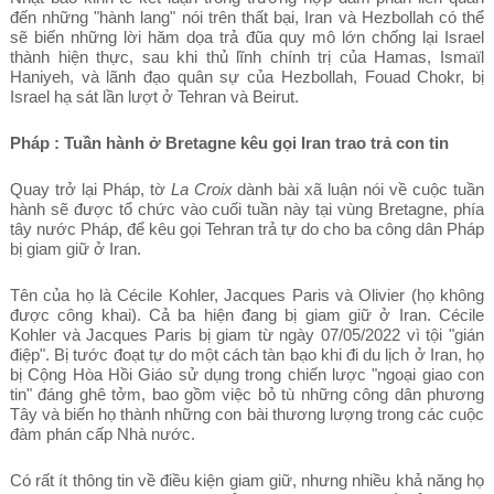
đến những "hành lang" nói trên thất bại, Iran và Hezbollah có thể
sẽ biến những lời hăm dọa trả đũa quy mô lớn chống lại Israel
thành hiện thực, sau khi thủ lĩnh chính trị của Hamas, Ismaïl
Haniyeh, và lãnh đạo quân sự của Hezbollah, Fouad Chokr, bị
Israel hạ sát lần lượt ở Tehran và Beirut.
Pháp : Tuần hành ở Bretagne kêu gọi Iran trao trả con tin
Quay trở lại Pháp, tờ
La Croix
dành bài xã luận nói về cuộc tuần
hành sẽ được tổ chức vào cuối tuần này tại vùng Bretagne, phía
tây nước Pháp, để kêu gọi Tehran trả tự do cho ba công dân Pháp
bị giam giữ ở Iran.
Tên của họ là Cécile Kohler, Jacques Paris và Olivier (họ không
được công khai). Cả ba hiện đang bị giam giữ ở Iran. Cécile
Kohler và Jacques Paris bị giam từ ngày 07/05/2022 vì tội "gián
điệp". Bị tước đoạt tự do một cách tàn bạo khi đi du lịch ở Iran, họ
bị Cộng Hòa Hồi Giáo sử dụng trong chiến lược "ngoại giao con
tin" đáng ghê tởm, bao gồm việc bỏ tù những công dân phương
Tây và biến họ thành những con bài thương lượng trong các cuộc
đàm phán cấp Nhà nước.
Có rất ít thông tin về điều kiện giam giữ, nhưng nhiều khả năng họ