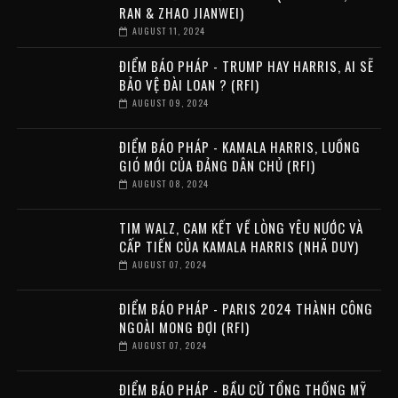
RAN & ZHAO JIANWEI)
AUGUST 11, 2024
ĐIỂM BÁO PHÁP - TRUMP HAY HARRIS, AI SẼ
BẢO VỆ ĐÀI LOAN ? (RFI)
AUGUST 09, 2024
ĐIỂM BÁO PHÁP - KAMALA HARRIS, LUỒNG
GIÓ MỚI CỦA ĐẢNG DÂN CHỦ (RFI)
AUGUST 08, 2024
TIM WALZ, CAM KẾT VỀ LÒNG YÊU NƯỚC VÀ
CẤP TIẾN CỦA KAMALA HARRIS (NHÃ DUY)
AUGUST 07, 2024
ĐIỂM BÁO PHÁP - PARIS 2024 THÀNH CÔNG
NGOÀI MONG ĐỢI (RFI)
AUGUST 07, 2024
ĐIỂM BÁO PHÁP - BẦU CỬ TỔNG THỐNG MỸ