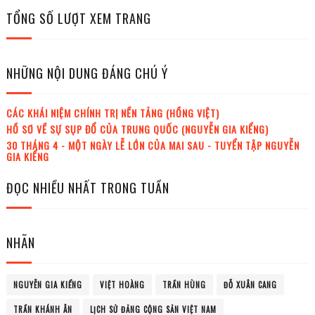
TỔNG SỐ LƯỢT XEM TRANG
NHỮNG NỘI DUNG ĐÁNG CHÚ Ý
CÁC KHÁI NIỆM CHÍNH TRỊ NỀN TẢNG (HỒNG VIỆT)
HỒ SƠ VỀ SỰ SỤP ĐỔ CỦA TRUNG QUỐC (NGUYỄN GIA KIỂNG)
30 THÁNG 4 - MỘT NGÀY LỄ LỚN CỦA MAI SAU - TUYỂN TẬP NGUYỄN
GIA KIỂNG
ĐỌC NHIỀU NHẤT TRONG TUẦN
NHÃN
NGUYỄN GIA KIỂNG
VIỆT HOÀNG
TRẦN HÙNG
ĐỖ XUÂN CANG
TRẦN KHÁNH ÂN
LỊCH SỬ ĐẢNG CỘNG SẢN VIỆT NAM