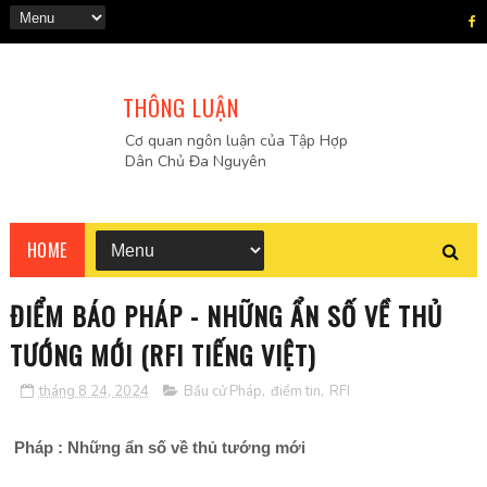
THÔNG LUẬN
Cơ quan ngôn luận của Tập Hợp
Dân Chủ Đa Nguyên
HOME
ĐIỂM BÁO PHÁP - NHỮNG ẨN SỐ VỀ THỦ
TƯỚNG MỚI (RFI TIẾNG VIỆT)
tháng 8 24, 2024
Bầu cử Pháp
,
điểm tin
,
RFI
Pháp : Những ẩn số về thủ tướng mới