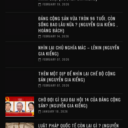
FEBRUARY 19, 2026
ĐẢNG CỘNG SẢN VỪA TRÒN 96 TUỔI, CÒN
SỐNG BAO LÂU NỮA ? (NGUYỄN GIA KIỂNG ,
HOÀNG BÁCH)
FEBRUARY 14, 2026
NHÌN LẠI CHỦ NGHĨA MÁC – LÊNIN (NGUYỄN
GIA KIỂNG)
FEBRUARY 07, 2026
THÊM MỘT DỊP ĐỂ NHÌN LẠI CHẾ ĐỘ CỘNG
SẢN (NGUYỄN GIA KIỂNG)
FEBRUARY 07, 2026
CHỜ ĐỢI GÌ SAU ĐẠI HỘI 14 CỦA ĐẢNG CỘNG
SẢN? (NGUYỄN GIA KIỂNG)
JANUARY 18, 2026
LUẬT PHÁP QUỐC TẾ CÒN LẠI GÌ ? (NGUYỄN