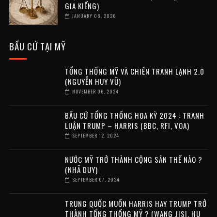
GIA KIỂNG)
JANUARY 08, 2026
BẦU CỬ TẠI MỸ
TỔNG THỐNG MỸ VÀ CHIẾN TRANH LẠNH 2.0
(NGUYỄN HUY VŨ)
NOVEMBER 06, 2024
BẦU CỬ TỔNG THỐNG HOA KỲ 2024 : TRANH
LUẬN TRUMP – HARRIS (BBC, RFI, VOA)
SEPTEMBER 12, 2024
NƯỚC MỸ TRỞ THÀNH CỘNG SẢN THẾ NÀO ?
(NHÃ DUY)
SEPTEMBER 07, 2024
TRUNG QUỐC MUỐN HARRIS HAY TRUMP TRỞ
THÀNH TỔNG THỐNG MỸ ? (WANG JISI, HU