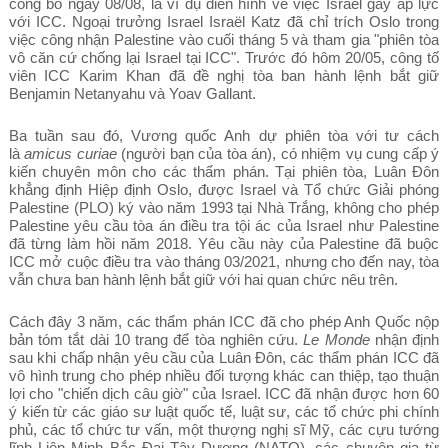
công bố ngày 08/08, là ví dụ điển hình về việc Israel gây áp lực
với ICC. Ngoại trưởng Israel Israël Katz đã chỉ trích Oslo trong
việc công nhận Palestine vào cuối tháng 5 và tham gia "phiên tòa
vô căn cứ chống lại Israel tại ICC". Trước đó hôm 20/05, công tố
viên ICC Karim Khan đã đề nghị tòa ban hành lệnh bắt giữ
Benjamin Netanyahu và Yoav Gallant.
Ba tuần sau đó, Vương quốc Anh dự phiên tòa với tư cách
là
amicus curiae
(người bạn của tòa án), có nhiệm vụ cung cấp ý
kiến chuyên môn cho các thẩm phán. Tại phiên tòa, Luân Đôn
khẳng định Hiệp định Oslo, được Israel và Tổ chức Giải phóng
Palestine (PLO) ký vào năm 1993 tại Nhà Trắng, không cho phép
Palestine yêu cầu tòa án điều tra tội ác của Israel như Palestine
đã từng làm hồi năm 2018. Yêu cầu này của Palestine đã buộc
ICC mở cuộc điều tra vào tháng 03/2021, nhưng cho đến nay, tòa
vẫn chưa ban hành lệnh bắt giữ với hai quan chức nêu trên.
Cách đây 3 năm, các thẩm phán ICC đã cho phép Anh Quốc nộp
bản tóm tắt dài 10 trang để tòa nghiên cứu.
Le Monde
nhận định
sau khi chấp nhận yêu cầu của Luân Đôn, các thẩm phán ICC đã
vô hình trung cho phép nhiều đối tượng khác can thiệp, tạo thuận
lợi cho "chiến dịch câu giờ" của Israel. ICC đã nhận được hơn 60
ý kiến từ các giáo sư luật quốc tế, luật sư, các tổ chức phi chính
phủ, các tổ chức tư vấn, một thượng nghị sĩ Mỹ, các cựu tướng
lĩnh Liên Minh Bắc Đại Tây Dương (NATO), các chuyên gia từ