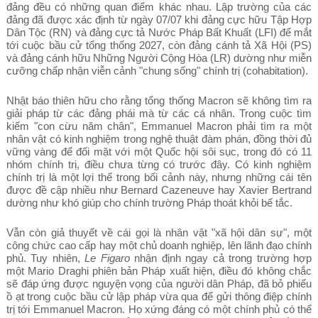
đảng đều có những quan điểm khác nhau. Lập trường của các
đảng đã được xác định từ ngày 07/07 khi đảng cực hữu Tập Hợp
Dân Tộc (RN) và đảng cực tả Nước Pháp Bất Khuất (LFI) để mắt
tới cuộc bầu cử tổng thống 2027, còn đảng cánh tả Xã Hội (PS)
và đảng cánh hữu Những Người Cộng Hòa (LR) dường như miễn
cưỡng chấp nhận viễn cảnh "chung sống" chính trị (cohabitation).
Nhật báo thiên hữu cho rằng tổng thống Macron sẽ không tìm ra
giải pháp từ các đảng phái mà từ các cá nhân. Trong cuộc tìm
kiếm "con cừu năm chân", Emmanuel Macron phải tìm ra một
nhân vật có kinh nghiệm trong nghệ thuật đàm phán, đồng thời đủ
vững vàng để đối mặt với một Quốc hội sôi sục, trong đó có 11
nhóm chính trị, điều chưa từng có trước đây. Có kinh nghiệm
chính trị là một lợi thế trong bối cảnh này, nhưng những cái tên
được đề cập nhiều như Bernard Cazeneuve hay Xavier Bertrand
dường như khó giúp cho chính trường Pháp thoát khỏi bế tắc.
Vẫn còn giả thuyết về cái gọi là nhân vật "xã hội dân sự", một
công chức cao cấp hay một chủ doanh nghiệp, lên lãnh đạo chính
phủ. Tuy nhiên,
Le Figaro
nhận định ngay cả trong trường hợp
một Mario Draghi phiên bản Pháp xuất hiện, điều đó không chắc
sẽ đáp ứng được nguyện vọng của người dân Pháp, đã bỏ phiếu
ồ ạt trong cuộc bầu cử lập pháp vừa qua để gửi thông điệp chính
trị tới Emmanuel Macron. Họ xứng đáng có một chính phủ có thể