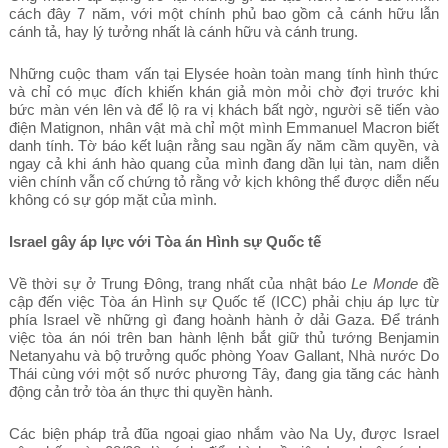
cách đây 7 năm, với một chính phủ bao gồm cả cánh hữu lẫn
cánh tả, hay lý tưởng nhất là cánh hữu và cánh trung.
Những cuộc tham vấn tại Elysée hoàn toàn mang tính hình thức
và chỉ có mục đích khiến khán giả mòn mỏi chờ đợi trước khi
bức màn vén lên và để lộ ra vị khách bất ngờ, người sẽ tiến vào
điện Matignon, nhân vật mà chỉ một mình Emmanuel Macron biết
danh tính. Tờ báo kết luận rằng sau ngần ấy năm cầm quyền, và
ngay cả khi ánh hào quang của mình đang dần lụi tàn, nam diễn
viên chính vẫn cố chứng tỏ rằng vở kịch không thể được diễn nếu
không có sự góp mặt của mình.
Israel gây áp lực với Tòa án Hình sự Quốc tế
Về thời sự ở Trung Đông, trang nhất của nhật báo
Le Monde
đề
cập đến việc Tòa án Hình sự Quốc tế (ICC) phải chịu áp lực từ
phía Israel về những gì đang hoành hành ở dải Gaza. Để tránh
việc tòa án nói trên ban hành lệnh bắt giữ thủ tướng Benjamin
Netanyahu và bộ trưởng quốc phòng Yoav Gallant, Nhà nước Do
Thái cùng với một số nước phương Tây, đang gia tăng các hành
động cản trở tòa án thực thi quyền hành.
Các biện pháp trả đũa ngoại giao nhắm vào Na Uy, được Israel