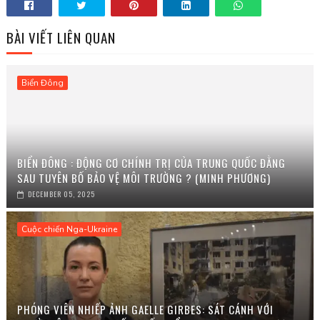
BÀI VIẾT LIÊN QUAN
Biển Đông
BIỂN ĐÔNG : ĐỘNG CƠ CHÍNH TRỊ CỦA TRUNG QUỐC ĐẰNG
SAU TUYÊN BỐ BẢO VỆ MÔI TRƯỜNG ? (MINH PHƯƠNG)
DECEMBER 05, 2025
Cuộc chiến Nga-Ukraine
PHÓNG VIÊN NHIẾP ẢNH GAELLE GIRBES: SÁT CÁNH VỚI