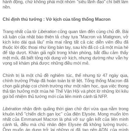
hành động, chứ không phải một nhóm "siêu lãnh đạo" chỉ biết làm
nền.
Chỉ định thủ tướng : Vở kịch của tổng thống Macron
Trang nhất của tờ
Libération
cũng quan tâm đến cùng chủ đề. Bài
xã luận của nhật báo thiên tả chạy tựa "Macron và Matignon, vở
kịch kéo dài quá lâu" mỉa mai rằng tất cả các diễn viên đều đã
thuộc lời độc thoại như lòng bàn tay, sau khi đã có cả một mùa hè
để tập dượt. Khán giả ngồi trong khán phòng, bắt đầu cảm thấy
mệt mỏi, đã biết tỏng nội dung vở kịch, nhưng dường như vẫn hy
vọng sẽ khám phá được những điều mới mẻ.
Chính trị là một chủ đề nghiêm túc, thế nhưng từ 47 ngày qua,
chính trường Pháp đã hoàn toàn bị tê liệt. Tổng thống Macron đã
chọn giải pháp coi chính trường như một năm học, qua việc thong
thả tận hưởng một mùa hè Thế Vận Hội và phớt lờ những lời kêu
gọi bổ nhiệm thủ tướng mới của liên minh cánh tả NFP.
Libération
nhận định quãng thời gian chờ đợi vừa qua nằm trong
khuôn khổ "chiến dịch gạn lọc" của điện Elysée. Mong muốn lớn
nhất của Emmanuel Macron là phá vỡ sự gắn kết của liên minh
cánh tả, điều mà chủ nhân điện Elysée đã không lường trước.
Ông muốn áp dụng trở lại những gì đã tạo nên ADN của mình