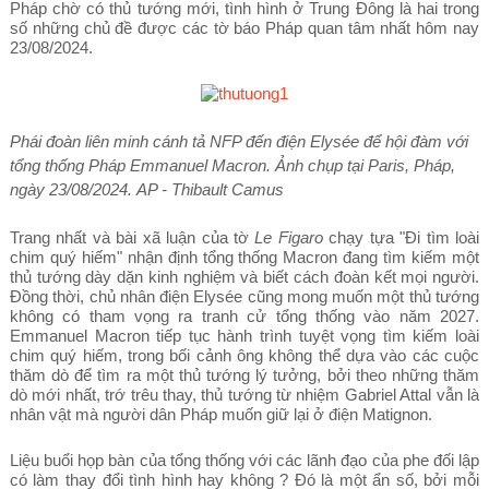
Pháp chờ có thủ tướng mới, tình hình ở Trung Đông là hai trong
số những chủ đề được các tờ báo Pháp quan tâm nhất hôm nay
23/08/2024.
Phái đoàn liên minh cánh tả NFP đến điện Elysée để hội đàm với
tổng thống Pháp Emmanuel Macron. Ảnh chụp tại Paris, Pháp,
ngày 23/08/2024. AP - Thibault Camus
Trang nhất và bài xã luận của tờ
Le Figaro
chạy tựa "Đi tìm loài
chim quý hiếm" nhận định tổng thống Macron đang tìm kiếm một
thủ tướng dày dặn kinh nghiệm và biết cách đoàn kết mọi người.
Đồng thời, chủ nhân điện Elysée cũng mong muốn một thủ tướng
không có tham vọng ra tranh cử tổng thống vào năm 2027.
Emmanuel Macron tiếp tục hành trình tuyệt vọng tìm kiếm loài
chim quý hiếm, trong bối cảnh ông không thể dựa vào các cuộc
thăm dò để tìm ra một thủ tướng lý tưởng, bởi theo những thăm
dò mới nhất, trớ trêu thay, thủ tướng từ nhiệm Gabriel Attal vẫn là
nhân vật mà người dân Pháp muốn giữ lại ở điện Matignon.
Liệu buổi họp bàn của tổng thống với các lãnh đạo của phe đối lập
có làm thay đổi tình hình hay không ? Đó là một ẩn số, bởi mỗi