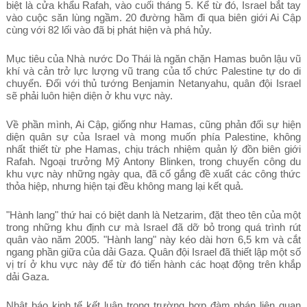
biệt là cửa khẩu Rafah, vào cuối tháng 5. Kể từ đó, Israel bắt tay
vào cuộc săn lùng ngầm. 20 đường hầm đi qua biên giới Ai Cập
cùng với 82 lối vào đã bị phát hiện và phá hủy.
Mục tiêu của Nhà nước Do Thái là ngăn chặn Hamas buôn lậu vũ
khí và cản trở lực lượng vũ trang của tổ chức Palestine tự do di
chuyển. Đối với thủ tướng Benjamin Netanyahu, quân đội Israel
sẽ phải luôn hiện diện ở khu vực này.
Về phần mình, Ai Cập, giống như Hamas, cũng phản đối sự hiện
diện quân sự của Israel và mong muốn phía Palestine, không
nhất thiết từ phe Hamas, chịu trách nhiệm quản lý đồn biên giới
Rafah. Ngoại trưởng Mỹ Antony Blinken, trong chuyến công du
khu vực này những ngày qua, đã cố gắng đề xuất các công thức
thỏa hiệp, nhưng hiện tại đều không mang lại kết quả.
"Hành lang" thứ hai có biệt danh là Netzarim, đặt theo tên của một
trong những khu định cư mà Israel đã dỡ bỏ trong quá trình rút
quân vào năm 2005. "Hành lang" này kéo dài hơn 6,5 km và cắt
ngang phần giữa của dải Gaza. Quân đội Israel đã thiết lập một số
vị trí ở khu vực này để từ đó tiến hành các hoạt động trên khắp
dải Gaza.
Nhật báo kinh tế kết luận trong trường hợp đàm phán liên quan