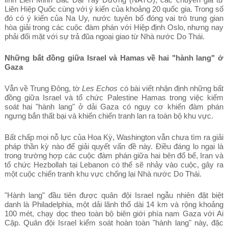
Liên Hiệp Quốc cùng với ý kiến của khoảng 20 quốc gia. Trong số
đó có ý kiến của Na Uy, nước tuyên bố đóng vai trò trung gian
hòa giải trong các cuộc đàm phán với Hiệp định Oslo, nhưng nay
phải đối mặt với sự trả đũa ngoại giao từ Nhà nước Do Thái.
Những bất đồng giữa Israel và Hamas về hai "hành lang" ở
Gaza
Vẫn về Trung Đông, tờ
Les Echos
có bài viết nhận định những bất
đồng giữa Israel và tổ chức Palestine Hamas trong việc kiểm
soát hai "hành lang" ở dải Gaza có nguy cơ khiến đàm phán
ngưng bắn thất bại và khiến chiến tranh lan ra toàn bộ khu vực.
Bất chấp mọi nỗ lực của Hoa Kỳ, Washington vẫn chưa tìm ra giải
pháp thần kỳ nào để giải quyết vấn đề này. Điều đáng lo ngại là
trong trường hợp các cuộc đàm phán giữa hai bên đổ bể, Iran và
tổ chức Hezbollah tại Lebanon có thể sẽ nhảy vào cuộc, gây ra
một cuộc chiến tranh khu vực chống lại Nhà nước Do Thái.
"Hành lang" đầu tiên được quân đội Israel ngẫu nhiên đặt biệt
danh là Philadelphia, một dải lãnh thổ dài 14 km và rộng khoảng
100 mét, chạy dọc theo toàn bộ biên giới phía nam Gaza với Ai
Cập. Quân đội Israel kiểm soát hoàn toàn "hành lang" này, đặc