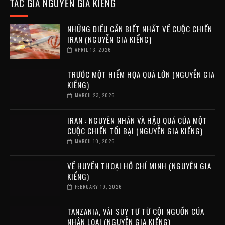
TÁC GIẢ NGUYỄN GIA KIỂNG
NHỮNG ĐIỀU CẦN BIẾT NHẤT VỀ CUỘC CHIẾN
IRAN (NGUYỄN GIA KIỂNG)
APRIL 13, 2026
TRƯỚC MỘT HIỂM HỌA QUÁ LỚN (NGUYỄN GIA
KIỂNG)
MARCH 23, 2026
IRAN : NGUYÊN NHÂN VÀ HẬU QUẢ CỦA MỘT
CUỘC CHIẾN TỒI BẠI (NGUYỄN GIA KIỂNG)
MARCH 10, 2026
VỀ HUYỀN THOẠI HỒ CHÍ MINH (NGUYỄN GIA
KIỂNG)
FEBRUARY 19, 2026
TANZANIA, VÀI SUY TƯ TỪ CỘI NGUỒN CỦA
NHÂN LOẠI (NGUYỄN GIA KIỂNG)