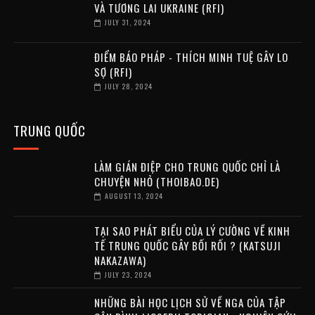
VÀ TƯƠNG LAI UKRAINE (RFI)
JULY 31, 2024
ĐIỂM BÁO PHÁP - THÍCH MINH TUỆ GÂY LO
SỢ (RFI)
JULY 28, 2024
TRUNG QUỐC
LÀM GIÁN ĐIỆP CHO TRUNG QUỐC CHỈ LÀ
CHUYỆN NHỎ (THOIBAO.DE)
AUGUST 13, 2024
TẠI SAO PHÁT BIỂU CỦA LÝ CƯỜNG VỀ KINH
TẾ TRUNG QUỐC GÂY BỐI RỐI ? (KATSUJI
NAKAZAWA)
JULY 23, 2024
NHỮNG BÀI HỌC LỊCH SỬ VỀ NGA CỦA TẬP