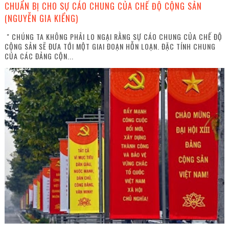
CHUẨN BỊ CHO SỰ CÁO CHUNG CỦA CHẾ ĐỘ CỘNG SẢN
(NGUYỄN GIA KIỂNG)
" CHÚNG TA KHÔNG PHẢI LO NGẠI RẰNG SỰ CÁO CHUNG CỦA CHẾ ĐỘ
CỘNG SẢN SẼ ĐƯA TỚI MỘT GIAI ĐOẠN HỖN LOẠN. ĐẶC TÍNH CHUNG
CỦA CÁC ĐẢNG CỘN...