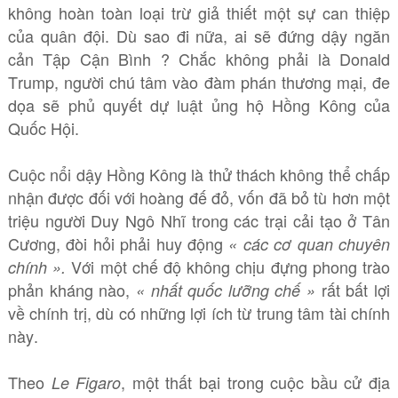
không hoàn toàn loại trừ giả thiết một sự can thiệp
của quân đội. Dù sao đi nữa, ai sẽ đứng dậy ngăn
cản Tập Cận Bình ? Chắc không phải là Donald
Trump, người chú tâm vào đàm phán thương mại, đe
dọa sẽ phủ quyết dự luật ủng hộ Hồng Kông của
Quốc Hội.
Cuộc nổi dậy Hồng Kông là thử thách không thể chấp
nhận được đối với hoàng đế đỏ, vốn đã bỏ tù hơn một
triệu người Duy Ngô Nhĩ trong các trại cải tạo ở Tân
Cương, đòi hỏi phải huy động
« các cơ quan chuyên
Với một chế độ không chịu đựng phong trào
chính ».
phản kháng nào,
rất bất lợi
« nhất quốc lưỡng chế »
về chính trị, dù có những lợi ích từ trung tâm tài chính
này.
Theo
, một thất bại trong cuộc bầu cử địa
Le Figaro