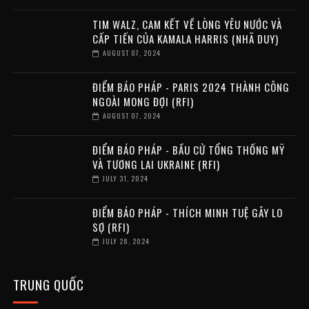
TIM WALZ, CAM KẾT VỀ LÒNG YÊU NƯỚC VÀ
CẤP TIẾN CỦA KAMALA HARRIS (NHÃ DUY)
AUGUST 07, 2024
ĐIỂM BÁO PHÁP - PARIS 2024 THÀNH CÔNG
NGOÀI MONG ĐỢI (RFI)
AUGUST 07, 2024
ĐIỂM BÁO PHÁP - BẦU CỬ TỔNG THỐNG MỸ
VÀ TƯƠNG LAI UKRAINE (RFI)
JULY 31, 2024
ĐIỂM BÁO PHÁP - THÍCH MINH TUỆ GÂY LO
SỢ (RFI)
JULY 28, 2024
TRUNG QUỐC