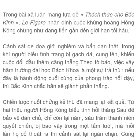
Trong bài xã luận mang tựa đề
« Thách thức cho Bắc
nhận định cuộc khủng hoảng Hồng
Kinh », Le Figaro
Kông chừng như đang tiến gần đến giới hạn tối hậu.
Cảnh sát đe dọa giới nghiêm và bắn đạn thật, trong
khi người biểu tình trang bị gạch đá, cung tên, khiến
cuộc đối đầu thêm căng thẳng.Theo tờ báo, việc vây
hãm trường đại học Bách Khoa là một sự trả thù : nếu
đây là hành động cuối cùng của phong trào nổi dậy,
thì Bắc Kinh chắc hẳn sẽ giành phần thắng.
Chiến lược nuốt chửng kẻ thù đã mang lại kết quả. Từ
hai triệu người Hồng Kông biểu tình hồi tháng Sáu để
bảo vệ dân chủ, chỉ còn lại năm, sáu trăm thanh niên
quyết chiến, bị bao vây trong một tấm lưới, mà mỗi
lần họ cố thoát ra thì cảnh sát lại ngăn chận. Cũng