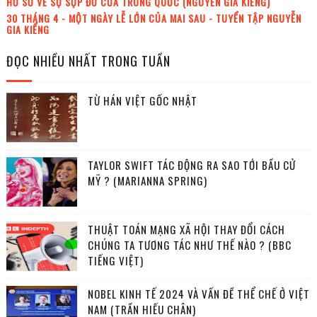
HỒ SƠ VỀ SỰ SỤP ĐỔ CỦA TRUNG QUỐC (NGUYỄN GIA KIỂNG)
30 THÁNG 4 - MỘT NGÀY LỄ LỚN CỦA MAI SAU - TUYỂN TẬP NGUYỄN
GIA KIỂNG
ĐỌC NHIỀU NHẤT TRONG TUẦN
TỪ HÁN VIỆT GỐC NHẬT
TAYLOR SWIFT TÁC ĐỘNG RA SAO TỚI BẦU CỬ
MỸ ? (MARIANNA SPRING)
THUẬT TOÁN MẠNG XÃ HỘI THAY ĐỔI CÁCH
CHÚNG TA TƯƠNG TÁC NHƯ THẾ NÀO ? (BBC
TIẾNG VIỆT)
NOBEL KINH TẾ 2024 VÀ VẤN ĐỀ THỂ CHẾ Ở VIỆT
NAM (TRẦN HIẾU CHÂN)