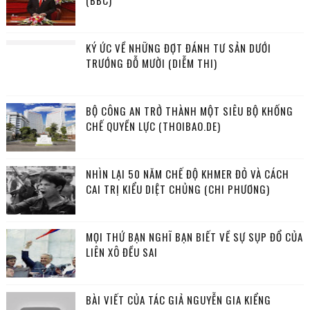
(BBC)
KÝ ỨC VỀ NHỮNG ĐỢT ĐÁNH TƯ SẢN DƯỚI
TRƯỚNG ĐỖ MƯỜI (DIỄM THI)
BỘ CÔNG AN TRỞ THÀNH MỘT SIÊU BỘ KHỐNG
CHẾ QUYỀN LỰC (THOIBAO.DE)
NHÌN LẠI 50 NĂM CHẾ ĐỘ KHMER ĐỎ VÀ CÁCH
CAI TRỊ KIỂU DIỆT CHỦNG (CHI PHƯƠNG)
MỌI THỨ BẠN NGHĨ BẠN BIẾT VỀ SỰ SỤP ĐỔ CỦA
LIÊN XÔ ĐỀU SAI
BÀI VIẾT CỦA TÁC GIẢ NGUYỄN GIA KIỂNG