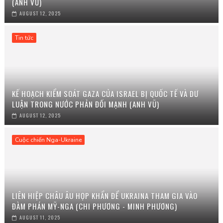
(ANH VŨ)
AUGUST 12, 2025
Tin tức
KẾ HOẠCH KIỂM SOÁT GAZA CỦA ISRAEL BỊ QUỐC TẾ VÀ DƯ
LUẬN TRONG NƯỚC PHẢN ĐỐI MẠNH (ANH VŨ)
AUGUST 12, 2025
Cuộc chiến Nga-Ukraine
LIÊN HIỆP CHÂU ÂU HỌP KHẨN ĐỂ UKRAINA THAM GIA VÀO
ĐÀM PHÁN MỸ-NGA (CHI PHƯƠNG - MINH PHƯƠNG)
AUGUST 11, 2025