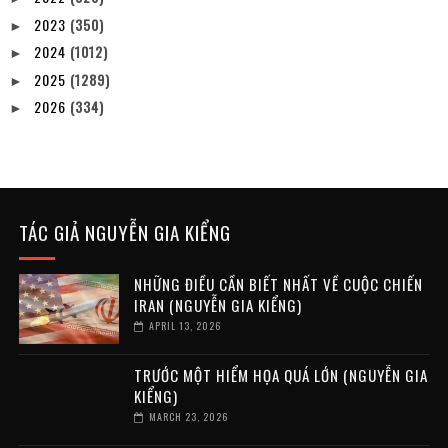
2023
(350)
►
2024
(1012)
►
2025
(1289)
►
2026
(334)
►
TÁC GIẢ NGUYỄN GIA KIỂNG
NHỮNG ĐIỀU CẦN BIẾT NHẤT VỀ CUỘC CHIẾN
IRAN (NGUYỄN GIA KIỂNG)
APRIL 13, 2026
TRƯỚC MỘT HIỂM HỌA QUÁ LỚN (NGUYỄN GIA
KIỂNG)
MARCH 23, 2026