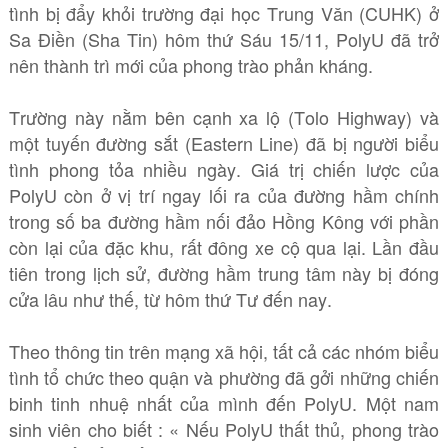
tình bị đẩy khỏi trường đại học Trung Văn (CUHK) ở
Sa Điền (Sha Tin) hôm thứ Sáu 15/11, PolyU đã trở
nên thành trì mới của phong trào phản kháng.
Trường này nằm bên cạnh xa lộ (Tolo Highway) và
một tuyến đường sắt (Eastern Line) đã bị người biểu
tình phong tỏa nhiều ngày. Giá trị chiến lược của
PolyU còn ở vị trí ngay lối ra của đường hầm chính
trong số ba đường hầm nối đảo Hồng Kông với phần
còn lại của đặc khu, rất đông xe cộ qua lại. Lần đầu
tiên trong lịch sử, đường hầm trung tâm này bị đóng
cửa lâu như thế, từ hôm thứ Tư đến nay.
Theo thông tin trên mạng xã hội, tất cả các nhóm biểu
tình tổ chức theo quận và phường đã gởi những chiến
binh tinh nhuệ nhất của mình đến PolyU. Một nam
sinh viên cho biết : « Nếu PolyU thất thủ, phong trào