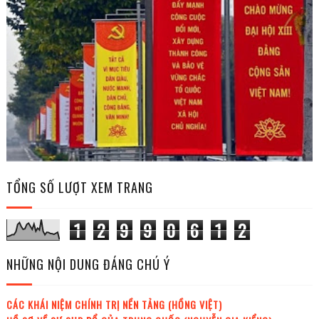
TỔNG SỐ LƯỢT XEM TRANG
1
2
9
9
0
6
1
2
NHỮNG NỘI DUNG ĐÁNG CHÚ Ý
CÁC KHÁI NIỆM CHÍNH TRỊ NỀN TẢNG (HỒNG VIỆT)