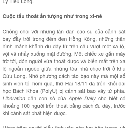
Lý Tiểu Long.
Cuộc tẩu thoát ấn tượng như trong xi-nê
Chống chọi với những lằn đạn cao su của cảnh sát
bay đầy trời trong đêm đen Hồng Kông, những thân
hình mảnh khảnh đu dây từ trên cầu vượt một xa lộ,
vội vã nhảy xuống mặt đường. Một chiếc xe gắn máy
trờ tới, đón người vừa thoát được và biến mất trên xa
lộ ngoằn ngoèo giữa những tòa nhà chọc trời ở khu
Cửu Long. Nhờ phương cách táo bạo này mà một số
sinh viên tối hôm qua, thứ Hai 18/11 đã trốn khỏi đại
học Bách Khoa (PolyU) bị cảnh sát bao vây tứ phía.
dẫn con số của
cho biết có
Libération
Apple Daily
khoảng 100 người trốn thoát bằng cách đu dây, trước
khi cảnh sát phát hiện được.
Hàng trăm người biểu tình vẫn còn kẹt bên trong, và