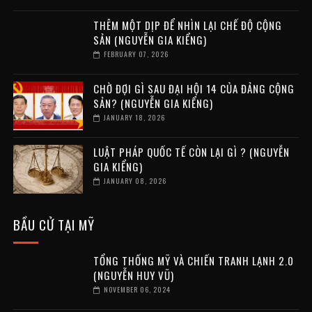
THÊM MỘT DỊP ĐỂ NHÌN LẠI CHẾ ĐỘ CỘNG
SẢN (NGUYỄN GIA KIỂNG)
FEBRUARY 07, 2026
CHỜ ĐỢI GÌ SAU ĐẠI HỘI 14 CỦA ĐẢNG CỘNG
SẢN? (NGUYỄN GIA KIỂNG)
JANUARY 18, 2026
LUẬT PHÁP QUỐC TẾ CÒN LẠI GÌ ? (NGUYỄN
GIA KIỂNG)
JANUARY 08, 2026
BẦU CỬ TẠI MỸ
TỔNG THỐNG MỸ VÀ CHIẾN TRANH LẠNH 2.0
(NGUYỄN HUY VŨ)
NOVEMBER 06, 2024