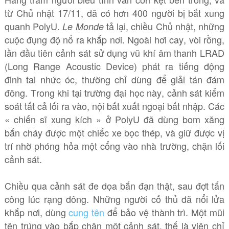
từ Chủ nhật 17/11, đã có hơn 400 người bị bắt xung
quanh PolyU.
tả lại, chiều Chủ nhật, những
Le Monde
cuộc đụng độ nổ ra khắp nơi. Ngoài hơi cay, vòi rồng,
lần đầu tiên cảnh sát sử dụng vũ khí âm thanh LRAD
(Long Range Acoustic Device) phát ra tiếng động
đinh tai nhức óc, thường chỉ dùng để giải tán đám
đông. Trong khi tại trường đại học này, cảnh sát kiểm
soát tất cả lối ra vào, nội bất xuất ngoại bất nhập. Các
« chiến sĩ xung kích » ở PolyU đã dùng bom xăng
bắn cháy được một chiếc xe bọc thép, và giữ được vị
trí nhờ phóng hỏa một cổng vào nhà trường, chặn lối
cảnh sát.
Chiều qua cảnh sát đe dọa bắn đạn thật, sau đợt tấn
công lúc rạng đông. Những người cố thủ đã nổi lửa
khắp nơi, dùng
cung tên
để bảo vệ thành trì. Một mũi
tên trúng vào bắp chân một cảnh sát, thế là viên chỉ