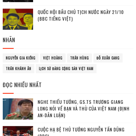
QUỐC HỘI BẦU CHỦ TỊCH NƯỚC NGÀY 21/10
(BBC TIẾNG VIỆT)
NHÃN
NGUYỄN GIA KIỂNG
VIỆT HOÀNG
TRẦN HÙNG
ĐỖ XUÂN CANG
TRẦN KHÁNH ÂN
LỊCH SỬ ĐẢNG CỘNG SẢN VIỆT NAM
ĐỌC NHIỀU NHẤT
NGHE THIẾU TƯỚNG, GS.TS TRƯƠNG GIANG
LONG NÓI VỀ BẠN VÀ THÙ CỦA VIỆT NAM (ĐỊNH
AN-DÂN LUẬN)
CUỘC HẠ BỆ THỦ TƯỚNG NGUYỄN TẤN DŨNG