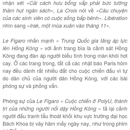
nhận xét
«Cải cách hưu bổng vấp phải bức tường
nói về
thâm hụt ngân sách», La Croix
«Câu chuyện
của các sinh viên có cuộc sống bấp bênh». Libération
nhìn sang
«Irak, một mùa xuân vào tháng 11».
nhấn mạnh
Le Figaro
« Trung Quốc gia tăng áp lực
với ảnh trang bìa là cảnh sát Hồng
lên Hồng Kông »
Kông đang đàn áp người biểu tình trong màn khói hơi
cay. Ở các trang trong, tất cả các nhật báo Paris hôm
nay đều dành rất nhiều đất cho cuộc chiến đấu vì tự
do dân chủ của người dân Hồng Kông, với các bài
phóng sự và phỏng vấn.
Phóng sự của
Le Figaro « Cuộc chiến ở PolyU, thành
tả lại cảnh
trì của những người nổi dậy Hồng Kông »
người đấu tranh tẩu thoát khỏi khu vực trường đại học
Bách Khoa bị vây hãm mấy ngày nay, như trong phim