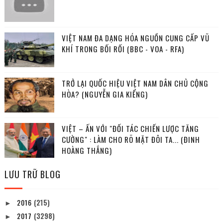
VIỆT NAM ĐA DẠNG HÓA NGUỒN CUNG CẤP VŨ
KHÍ TRONG BỐI RỐI (BBC - VOA - RFA)
TRỞ LẠI QUỐC HIỆU VIỆT NAM DÂN CHỦ CỘNG
HÒA? (NGUYỄN GIA KIỂNG)
VIỆT – ẤN VỚI "ĐỐI TÁC CHIẾN LƯỢC TĂNG
CƯỜNG" : LÀM CHO RÕ MẶT ĐÔI TA... (ĐINH
HOÀNG THẮNG)
LƯU TRỮ BLOG
2016
(215)
►
2017
(3298)
►