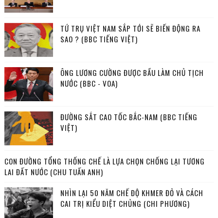
TỨ TRỤ VIỆT NAM SẮP TỚI SẼ BIẾN ĐỘNG RA
SAO ? (BBC TIẾNG VIỆT)
ÔNG LƯƠNG CƯỜNG ĐƯỢC BẦU LÀM CHỦ TỊCH
NƯỚC (BBC - VOA)
ĐƯỜNG SẮT CAO TỐC BẮC-NAM (BBC TIẾNG
VIỆT)
CON ĐƯỜNG TỔNG THỐNG CHẾ LÀ LỰA CHỌN CHỐNG LẠI TƯƠNG
LAI ĐẤT NƯỚC (CHU TUẤN ANH)
NHÌN LẠI 50 NĂM CHẾ ĐỘ KHMER ĐỎ VÀ CÁCH
CAI TRỊ KIỂU DIỆT CHỦNG (CHI PHƯƠNG)