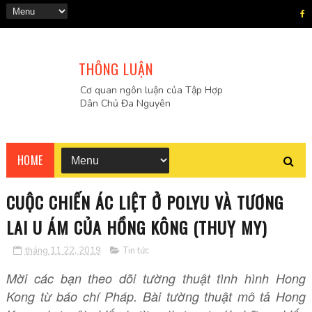
THÔNG LUẬN
Cơ quan ngôn luận của Tập Hợp
Dân Chủ Đa Nguyên
HOME
CUỘC CHIẾN ÁC LIỆT Ở POLYU VÀ TƯƠNG
LAI U ÁM CỦA HỒNG KÔNG (THUỴ MY)
tháng 11 22, 2019
Tin tức
Mời các bạn theo dõi tường thuật tình hình Hong
Kong từ báo chí Pháp. Bài tường thuật mô tả Hong