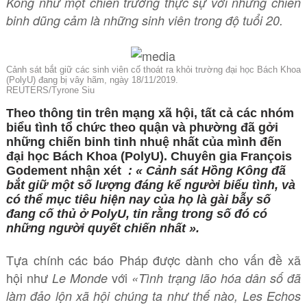
Kong như một chiến trường thực sự với những chiến
binh dũng cảm là những sinh viên trong độ tuổi 20.
Cảnh sát bắt giữ các sinh viên cố thoát ra khỏi trường đại học Bách Khoa
(PolyU) đang bị vây hãm, ngày 18/11/2019.
REUTERS/Tyrone Siu
Theo thông tin trên mạng xã hội, tất cả các nhóm
biểu tình tổ chức theo quận và phường đã gởi
những chiến binh tinh nhuệ nhất của mình đến
đại học Bách Khoa (PolyU). Chuyên gia François
Godement nhận xét
: « Cảnh sát Hồng Kông đã
bắt giữ một số lượng đáng kể người biểu tình, và
có thể mục tiêu hiện nay của họ là gài bẫy số
đang cố thủ ở PolyU, tin rằng trong số đó có
những người quyết chiến nhất ».
Tựa chính các báo Pháp được dành cho vấn đề xã
hội như
với
Le Monde
«Tình trạng lão hóa dân số đã
làm đảo lộn xã hội chúng ta như thế nào, Les Echos