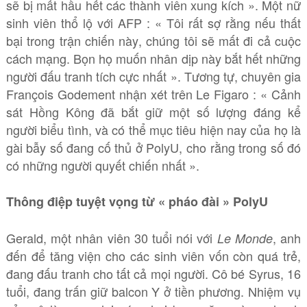
sẽ bị mất hầu hết các thành viên xung kích ». Một nữ
sinh viên thổ lộ với AFP : « Tôi rất sợ rằng nếu thất
bại trong trận chiến này, chúng tôi sẽ mất đi cả cuộc
cách mạng. Bọn họ muốn nhân dịp này bắt hết những
người đấu tranh tích cực nhất ». Tương tự, chuyên gia
François Godement nhận xét trên Le Figaro : « Cảnh
sát Hồng Kông đã bắt giữ một số lượng đáng kể
người biểu tình, và có thể mục tiêu hiện nay của họ là
gài bẫy số đang cố thủ ở PolyU, cho rằng trong số đó
có những người quyết chiến nhất ».
Thông điệp tuyệt vọng từ « pháo đài » PolyU
Gerald, một nhân viên 30 tuổi nói với
, anh
Le Monde
đến để tăng viện cho các sinh viên vốn còn quá trẻ,
đang đấu tranh cho tất cả mọi người. Cô bé Syrus, 16
tuổi, đang trấn giữ balcon Y ở tiền phương. Nhiệm vụ