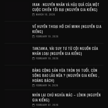
IRAN : NGUYÊN NHÂN VÀ HẬU QUẢ CỦA MỘT
CUỘC CHIẾN TỒI BẠI (NGUYỄN GIA KIỂNG)
MARCH 10, 2026
VỀ HUYỀN THOẠI HỒ CHÍ MINH (NGUYỄN GIA
KIỂNG)
FEBRUARY 19, 2026
TANZANIA, VÀI SUY TƯ TỪ CỘI NGUỒN CỦA
NHÂN LOẠI (NGUYỄN GIA KIỂNG)
FEBRUARY 19, 2026
ĐẢNG CỘNG SẢN VỪA TRÒN 96 TUỔI, CÒN
SỐNG BAO LÂU NỮA ? (NGUYỄN GIA KIỂNG ,
HOÀNG BÁCH)
FEBRUARY 14, 2026
NHÌN LẠI CHỦ NGHĨA MÁC – LÊNIN (NGUYỄN
GIA KIỂNG)
FEBRUARY 07, 2026