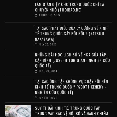
LÀM GIÁN ĐIỆP CHO TRUNG QUỐC CHỈ LÀ
CHUYỆN NHỎ (THOIBAO.DE)
AUGUST 13, 2024
TẠI SAO PHÁT BIỂU CỦA LÝ CƯỜNG VỀ KINH
TẾ TRUNG QUỐC GÂY BỐI RỐI ? (KATSUJI
NAKAZAWA)
JULY 23, 2024
NHỮNG BÀI HỌC LỊCH SỬ VỀ NGA CỦA TẬP
CẬN BÌNH (JOSEPH TORIGIAN - NGHIÊN CỨU
QUỐC TẾ)
JUNE 29, 2024
TẠI SAO ÔNG TẬP KHÔNG VỰC DẬY NỔI NỀN
KINH TẾ TRUNG QUỐC ? (SCOTT KENEDY -
NGHIÊN CỨU QUỐC TẾ)
JUNE 10, 2024
SUY THOÁI KINH TẾ, TRUNG QUỐC TẬP
TRUNG VÀO BẢO VỆ NỘI BỘ VÀ ĐÁNH CHIẾM