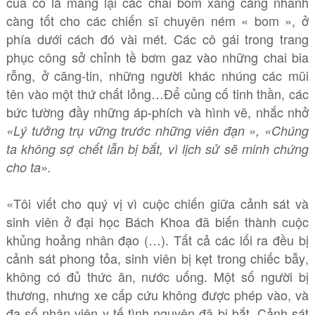
của cô là mang lại các chai bom xăng càng nhanh
càng tốt cho các chiến sĩ chuyên ném « bom », ở
phía dưới cách đó vài mét. Các cô gái trong trang
phục công sở chỉnh tề bơm gaz vào những chai bia
rỗng, ở căng-tin, những người khác nhúng các mũi
tên vào một thứ chất lỏng…Để củng cố tinh thần, các
bức tường đầy những áp-phích và hình vẽ, nhắc nhở
«Lý tưởng trụ vững trước những viên đạn », «Chúng
ta không sợ chết lẫn bị bắt, vì lịch sử sẽ minh chứng
cho ta».
«Tôi viết cho quý vị vì cuộc chiến giữa cảnh sát và
sinh viên ở đại học Bách Khoa đã biến thành cuộc
khủng hoảng nhân đạo (…). Tất cả các lối ra đều bị
cảnh sát phong tỏa, sinh viên bị kẹt trong chiếc bẫy,
không có đủ thức ăn, nước uống. Một số người bị
thương, nhưng xe cấp cứu không được phép vào, và
đa số nhân viên y tế tình nguyện đã bị bắt. Cảnh sát