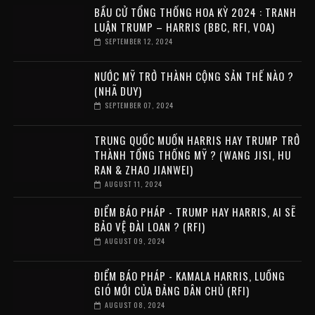
BẦU CỬ TỔNG THỐNG HOA KỲ 2024 : TRANH
LUẬN TRUMP – HARRIS (BBC, RFI, VOA)
SEPTEMBER 12, 2024
NƯỚC MỸ TRỞ THÀNH CỘNG SẢN THẾ NÀO ?
(NHÃ DUY)
SEPTEMBER 07, 2024
TRUNG QUỐC MUỐN HARRIS HAY TRUMP TRỞ
THÀNH TỔNG THỐNG MỸ ? (WANG JISI, HU
RAN & ZHAO JIANWEI)
AUGUST 11, 2024
ĐIỂM BÁO PHÁP - TRUMP HAY HARRIS, AI SẼ
BẢO VỆ ĐÀI LOAN ? (RFI)
AUGUST 09, 2024
ĐIỂM BÁO PHÁP - KAMALA HARRIS, LUỒNG
GIÓ MỚI CỦA ĐẢNG DÂN CHỦ (RFI)
AUGUST 08, 2024