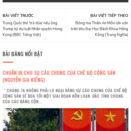
BÀI VIẾT TRƯỚC
BÀI VIẾT TIẾP THEO
Trung Quốc thề 'trả đũa' nếu ông
Bóng ma Thiên An Môn lởn vởn
Trump ký dự luật Nhân quyền Hong
trên khu Đại Học Bách Khoa Hồng
Kong (BBC Tiếng Việt)
Kông (Trọng Nghĩa)
BÀI ĐĂNG NỔI BẬT
CHUẨN BỊ CHO SỰ CÁO CHUNG CỦA CHẾ ĐỘ CỘNG SẢN
(NGUYỄN GIA KIỂNG)
" CHÚNG TA KHÔNG PHẢI LO NGẠI RẰNG SỰ CÁO CHUNG CỦA CHẾ ĐỘ
CỘNG SẢN SẼ ĐƯA TỚI MỘT GIAI ĐOẠN HỖN LOẠN. ĐẶC TÍNH CHUNG
CỦA CÁC ĐẢNG CỘN...