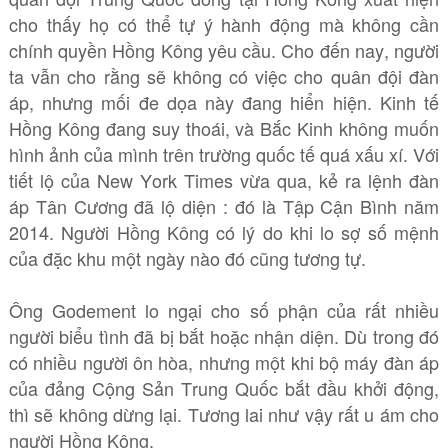
cho thấy họ có thể tự ý hành động mà không cần
chính quyền Hồng Kông yêu cầu. Cho đến nay, người
ta vẫn cho rằng sẽ không có việc cho quân đội đàn
áp, nhưng mối đe dọa này đang hiển hiện. Kinh tế
Hồng Kông đang suy thoái, và Bắc Kinh không muốn
hình ảnh của mình trên trường quốc tế quá xấu xí. Với
tiết lộ của New York Times vừa qua, kẻ ra lệnh đàn
áp Tân Cương đã lộ diện : đó là Tập Cận Bình năm
2014. Người Hồng Kông có lý do khi lo sợ số mệnh
của đặc khu một ngày nào đó cũng tương tự.
Ông Godement lo ngại cho số phận của rất nhiều
người biểu tình đã bị bắt hoặc nhận diện. Dù trong đó
có nhiều người ôn hòa, nhưng một khi bộ máy đàn áp
của đảng Cộng Sản Trung Quốc bắt đầu khởi động,
thì sẽ không dừng lại. Tương lai như vậy rất u ám cho
người Hồng Kông.