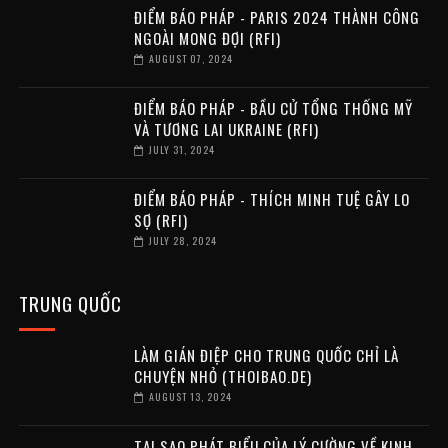
ĐIỂM BÁO PHÁP - PARIS 2024 THÀNH CÔNG
NGOÀI MONG ĐỢI (RFI)
AUGUST 07, 2024
ĐIỂM BÁO PHÁP - BẦU CỬ TỔNG THỐNG MỸ
VÀ TƯƠNG LAI UKRAINE (RFI)
JULY 31, 2024
ĐIỂM BÁO PHÁP - THÍCH MINH TUỆ GÂY LO
SỢ (RFI)
JULY 28, 2024
TRUNG QUỐC
LÀM GIÁN ĐIỆP CHO TRUNG QUỐC CHỈ LÀ
CHUYỆN NHỎ (THOIBAO.DE)
AUGUST 13, 2024
TẠI SAO PHÁT BIỂU CỦA LÝ CƯỜNG VỀ KINH