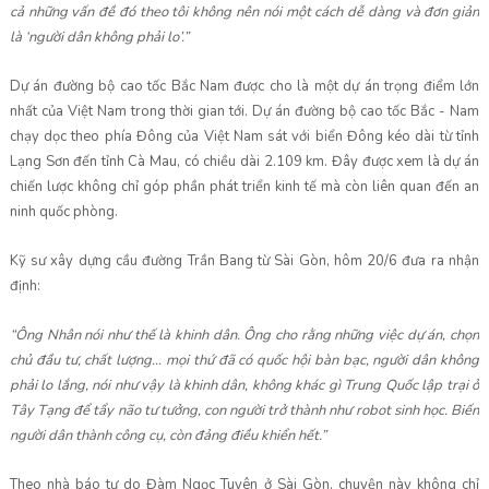
cả những vấn đề đó theo tôi không nên nói một cách dễ dàng và đơn giản
là ‘người dân không phải lo’.”
Dự án đường bộ cao tốc Bắc Nam được cho là một dự án trọng điểm lớn
nhất của Việt Nam trong thời gian tới. Dự án đường bộ cao tốc Bắc - Nam
chạy dọc theo phía Đông của Việt Nam sát với biển Đông kéo dài từ tỉnh
Lạng Sơn đến tỉnh Cà Mau, có chiều dài 2.109 km. Đây được xem là dự án
chiến lược không chỉ góp phần phát triển kinh tế mà còn liên quan đến an
ninh quốc phòng.
Kỹ sư xây dựng cầu đường Trần Bang từ Sài Gòn, hôm 20/6 đưa ra nhận
định:
“Ông Nhân nói như thế là khinh dân. Ông cho rằng những việc dự án, chọn
chủ đầu tư, chất lượng… mọi thứ đã có quốc hội bàn bạc, người dân không
phải lo lắng, nói như vậy là khinh dân, không khác gì Trung Quốc lập trại ở
Tây Tạng để tẩy não tư tưởng, con người trở thành như robot sinh học. Biến
người dân thành công cụ, còn đảng điều khiển hết.”
Theo nhà báo tự do Đàm Ngọc Tuyên ở Sài Gòn, chuyện này không chỉ