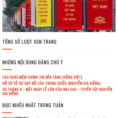
TỔNG SỐ LƯỢT XEM TRANG
NHỮNG NỘI DUNG ĐÁNG CHÚ Ý
CÁC KHÁI NIỆM CHÍNH TRỊ NỀN TẢNG (HỒNG VIỆT)
HỒ SƠ VỀ SỰ SỤP ĐỔ CỦA TRUNG QUỐC (NGUYỄN GIA KIỂNG)
30 THÁNG 4 - MỘT NGÀY LỄ LỚN CỦA MAI SAU - TUYỂN TẬP NGUYỄN
GIA KIỂNG
ĐỌC NHIỀU NHẤT TRONG TUẦN