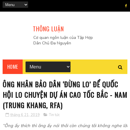
THÔNG LUẬN
Cơ quan ngôn luận của Tập Hợp
Dân Chủ Đa Nguyên
HOME
ÔNG NHÂN BẢO DÂN ‘ĐỪNG LO’ ĐỂ QUỐC
HỘI LO CHUYỆN DỰ ÁN CAO TỐC BẮC - NAM
(TRUNG KHANG, RFA)
tháng 6 21, 2019
Tin tức
“Ông ấy thích thì ông ấy nói thôi còn chúng tôi không nghe lời