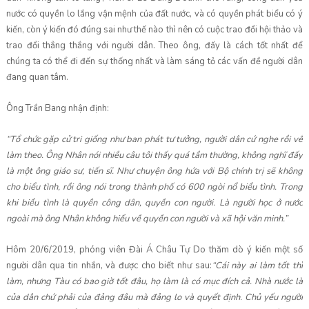
nước có quyền lo lắng vận mệnh của đất nước, và có quyền phát biểu có ý
kiến, còn ý kiến đó đúng sai như thế nào thì nên có cuộc trao đổi hội thảo và
trao đổi thẳng thắng với người dân. Theo ông, đấy là cách tốt nhất để
chúng ta có thể đi đến sự thống nhất và làm sáng tỏ các vấn đề người dân
đang quan tâm.
Ông Trần Bang nhận định:
“Tổ chức gặp cử tri giống như ban phát tư tưởng, người dân cứ nghe rồi về
làm theo. Ông Nhân nói nhiều câu tôi thấy quá tầm thường, không nghĩ đấy
là một ông giáo sư, tiến sĩ. Như chuyện ông hứa với Bộ chính trị sẽ không
cho biểu tình, rồi ông nói trong thành phố có 600 ngòi nổ biểu tình. Trong
khi biểu tình là quyền công dân, quyền con người. Là người học ở nước
ngoài mà ông Nhân không hiểu về quyền con người và xã hội văn minh.”
Hôm 20/6/2019, phóng viên Đài Á Châu Tự Do thăm dò ý kiến một số
người dân qua tin nhắn, và được cho biết như sau:
“Cái này ai làm tốt thì
làm, nhưng Tàu có bao giờ tốt đâu, họ làm là có mục đích cả. Nhà nước là
của dân chứ phải của đảng đâu mà đảng lo và quyết định. Chủ yếu người