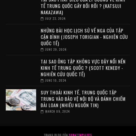
TẾ TRUNG QUỐC GÂY BỐI RỐI ? (KATSUJI
NAKAZAWA)
JULY 23, 2024
NHỮNG BÀI HỌC LỊCH SỬ VỀ NGA CỦA TẬP
CẬN BÌNH (JOSEPH TORIGIAN - NGHIÊN CỨU
QUỐC TẾ)
JUNE 29, 2024
TẠI SAO ÔNG TẬP KHÔNG VỰC DẬY NỔI NỀN
KINH TẾ TRUNG QUỐC ? (SCOTT KENEDY -
NGHIÊN CỨU QUỐC TẾ)
JUNE 10, 2024
SUY THOÁI KINH TẾ, TRUNG QUỐC TẬP
TRUNG VÀO BẢO VỆ NỘI BỘ VÀ ĐÁNH CHIẾM
ĐÀI LOAN (NHIỀU NGUỒN TIN)
MARCH 09, 2024
TRANG BLOG CỦA
SORATEMPLATES