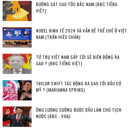
ĐƯỜNG SẮT CAO TỐC BẮC-NAM (BBC TIẾNG
VIỆT)
NOBEL KINH TẾ 2024 VÀ VẤN ĐỀ THỂ CHẾ Ở VIỆT
NAM (TRẦN HIẾU CHÂN)
TỨ TRỤ VIỆT NAM SẮP TỚI SẼ BIẾN ĐỘNG RA
SAO ? (BBC TIẾNG VIỆT)
TAYLOR SWIFT TÁC ĐỘNG RA SAO TỚI BẦU CỬ
MỸ ? (MARIANNA SPRING)
ÔNG LƯƠNG CƯỜNG ĐƯỢC BẦU LÀM CHỦ TỊCH
NƯỚC (BBC - VOA)