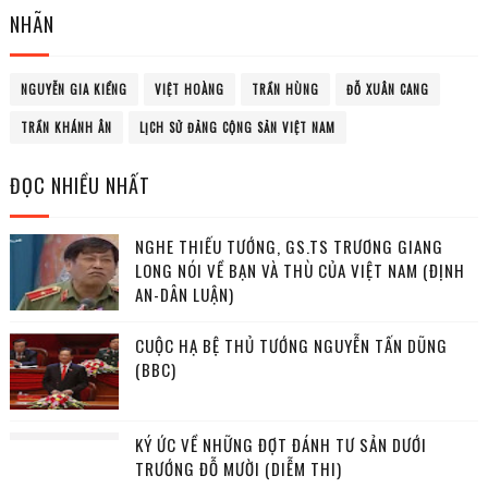
NHÃN
NGUYỄN GIA KIỂNG
VIỆT HOÀNG
TRẦN HÙNG
ĐỖ XUÂN CANG
TRẦN KHÁNH ÂN
LỊCH SỬ ĐẢNG CỘNG SẢN VIỆT NAM
ĐỌC NHIỀU NHẤT
NGHE THIẾU TƯỚNG, GS.TS TRƯƠNG GIANG
LONG NÓI VỀ BẠN VÀ THÙ CỦA VIỆT NAM (ĐỊNH
AN-DÂN LUẬN)
CUỘC HẠ BỆ THỦ TƯỚNG NGUYỄN TẤN DŨNG
(BBC)
KÝ ỨC VỀ NHỮNG ĐỢT ĐÁNH TƯ SẢN DƯỚI
TRƯỚNG ĐỖ MƯỜI (DIỄM THI)