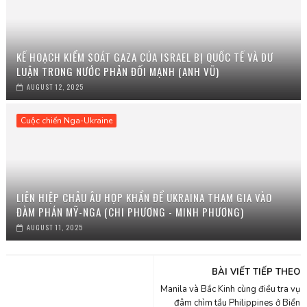
KẾ HOẠCH KIỂM SOÁT GAZA CỦA ISRAEL BỊ QUỐC TẾ VÀ DƯ
LUẬN TRONG NƯỚC PHẢN ĐỐI MẠNH (ANH VŨ)
AUGUST 12, 2025
Cuộc chiến Nga-Ukraine
LIÊN HIỆP CHÂU ÂU HỌP KHẨN ĐỂ UKRAINA THAM GIA VÀO
ĐÀM PHÁN MỸ-NGA (CHI PHƯƠNG - MINH PHƯƠNG)
AUGUST 11, 2025
BÀI VIẾT TIẾP THEO
Manila và Bắc Kinh cùng điều tra vụ
đâm chìm tầu Philippines ở Biển