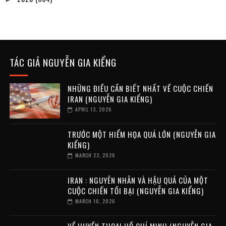
TÁC GIẢ NGUYỄN GIA KIỂNG
NHỮNG ĐIỀU CẦN BIẾT NHẤT VỀ CUỘC CHIẾN
IRAN (NGUYỄN GIA KIỂNG)
APRIL 13, 2026
TRƯỚC MỘT HIỂM HỌA QUÁ LỚN (NGUYỄN GIA
KIỂNG)
MARCH 23, 2026
IRAN : NGUYÊN NHÂN VÀ HẬU QUẢ CỦA MỘT
CUỘC CHIẾN TỒI BẠI (NGUYỄN GIA KIỂNG)
MARCH 10, 2026