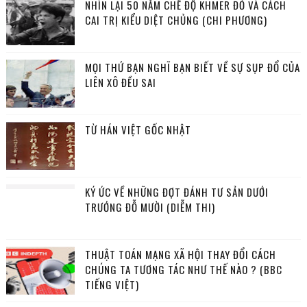
NHÌN LẠI 50 NĂM CHẾ ĐỘ KHMER ĐỎ VÀ CÁCH
CAI TRỊ KIỂU DIỆT CHỦNG (CHI PHƯƠNG)
MỌI THỨ BẠN NGHĨ BẠN BIẾT VỀ SỰ SỤP ĐỔ CỦA
LIÊN XÔ ĐỀU SAI
TỪ HÁN VIỆT GỐC NHẬT
KÝ ỨC VỀ NHỮNG ĐỢT ĐÁNH TƯ SẢN DƯỚI
TRƯỚNG ĐỖ MƯỜI (DIỄM THI)
THUẬT TOÁN MẠNG XÃ HỘI THAY ĐỔI CÁCH
CHÚNG TA TƯƠNG TÁC NHƯ THẾ NÀO ? (BBC
TIẾNG VIỆT)