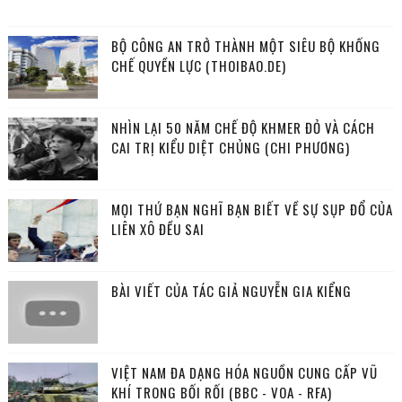
BỘ CÔNG AN TRỞ THÀNH MỘT SIÊU BỘ KHỐNG
CHẾ QUYỀN LỰC (THOIBAO.DE)
NHÌN LẠI 50 NĂM CHẾ ĐỘ KHMER ĐỎ VÀ CÁCH
CAI TRỊ KIỂU DIỆT CHỦNG (CHI PHƯƠNG)
MỌI THỨ BẠN NGHĨ BẠN BIẾT VỀ SỰ SỤP ĐỔ CỦA
LIÊN XÔ ĐỀU SAI
BÀI VIẾT CỦA TÁC GIẢ NGUYỄN GIA KIỂNG
VIỆT NAM ĐA DẠNG HÓA NGUỒN CUNG CẤP VŨ
KHÍ TRONG BỐI RỐI (BBC - VOA - RFA)