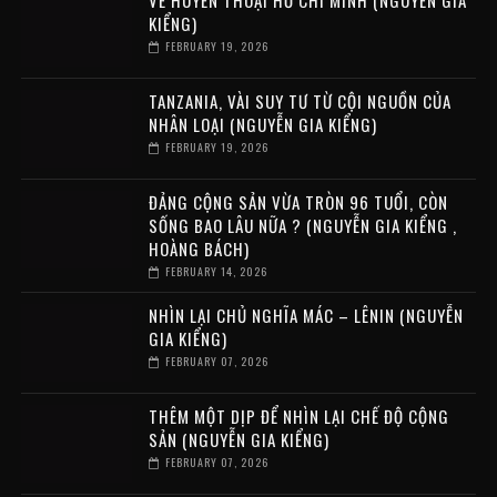
VỀ HUYỀN THOẠI HỒ CHÍ MINH (NGUYỄN GIA
KIỂNG)
FEBRUARY 19, 2026
TANZANIA, VÀI SUY TƯ TỪ CỘI NGUỒN CỦA
NHÂN LOẠI (NGUYỄN GIA KIỂNG)
FEBRUARY 19, 2026
ĐẢNG CỘNG SẢN VỪA TRÒN 96 TUỔI, CÒN
SỐNG BAO LÂU NỮA ? (NGUYỄN GIA KIỂNG ,
HOÀNG BÁCH)
FEBRUARY 14, 2026
NHÌN LẠI CHỦ NGHĨA MÁC – LÊNIN (NGUYỄN
GIA KIỂNG)
FEBRUARY 07, 2026
THÊM MỘT DỊP ĐỂ NHÌN LẠI CHẾ ĐỘ CỘNG
SẢN (NGUYỄN GIA KIỂNG)
FEBRUARY 07, 2026