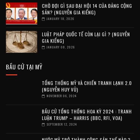
CHỜ ĐỢI GÌ SAU ĐẠI HỘI 14 CỦA ĐẢNG CỘNG
SẢN? (NGUYỄN GIA KIỂNG)
JANUARY 18, 2026
LUẬT PHÁP QUỐC TẾ CÒN LẠI GÌ ? (NGUYỄN
GIA KIỂNG)
JANUARY 08, 2026
BẦU CỬ TẠI MỸ
TỔNG THỐNG MỸ VÀ CHIẾN TRANH LẠNH 2.0
(NGUYỄN HUY VŨ)
NOVEMBER 06, 2024
BẦU CỬ TỔNG THỐNG HOA KỲ 2024 : TRANH
LUẬN TRUMP – HARRIS (BBC, RFI, VOA)
SEPTEMBER 12, 2024
NƯỚC MỸ TRỞ THÀNH CỘNG SẢN THẾ NÀO ?