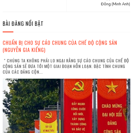
Đông (Minh Anh)
BÀI ĐĂNG NỔI BẬT
CHUẨN BỊ CHO SỰ CÁO CHUNG CỦA CHẾ ĐỘ CỘNG SẢN
(NGUYỄN GIA KIỂNG)
" CHÚNG TA KHÔNG PHẢI LO NGẠI RẰNG SỰ CÁO CHUNG CỦA CHẾ ĐỘ
CỘNG SẢN SẼ ĐƯA TỚI MỘT GIAI ĐOẠN HỖN LOẠN. ĐẶC TÍNH CHUNG
CỦA CÁC ĐẢNG CỘN...