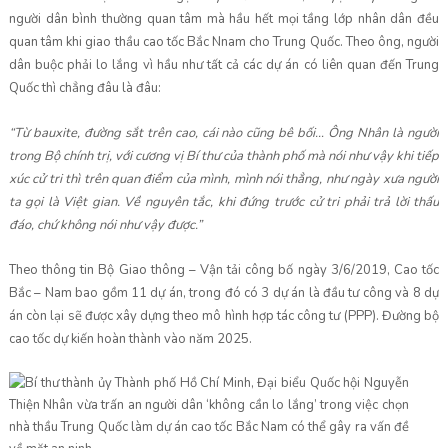
người dân bình thường quan tâm mà hầu hết mọi tầng lớp nhân dân đều
quan tâm khi giao thầu cao tốc Bắc Nnam cho Trung Quốc. Theo ông, người
dân buộc phải lo lắng vì hầu như tất cả các dự án có liên quan đến Trung
Quốc thì chẳng đâu là đâu:
“Từ bauxite, đường sắt trên cao, cái nào cũng bê bối… Ông Nhân là người
trong Bộ chính trị, với cương vị Bí thư của thành phố mà nói như vậy khi tiếp
xúc cử tri thì trên quan điểm của mình, mình nói thẳng, như ngày xưa người
ta gọi là Việt gian. Về nguyên tắc, khi đứng trước cử tri phải trả lời thấu
đáo, chứ không nói như vậy được.”
Theo thông tin Bộ Giao thông – Vận tải công bố ngày 3/6/2019, Cao tốc
Bắc – Nam bao gồm 11 dự án, trong đó có 3 dự án là đầu tư công và 8 dự
án còn lại sẽ được xây dựng theo mô hình hợp tác công tư (PPP). Đường bộ
cao tốc dự kiến hoàn thành vào năm 2025.