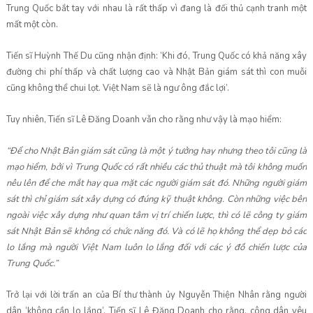
Trung Quốc bắt tay với nhau là rất thấp vì đang là đối thủ cạnh tranh một
mất một còn.
Tiến sĩ Huỳnh Thế Du cũng nhận định: ‘Khi đó, Trung Quốc có khả năng xây
đường chi phí thấp và chất lượng cao và Nhật Bản giám sát thì con muỗi
cũng không thể chui lọt. Việt Nam sẽ là ngư ông đắc lợi’.
Tuy nhiên, Tiến sĩ Lê Đăng Doanh vẫn cho rằng như vậy là mạo hiểm:
“Để cho Nhật Bản giám sát cũng là một ý tưởng hay nhưng theo tôi cũng là
mạo hiểm, bởi vì Trung Quốc có rất nhiều các thủ thuật mà tôi không muốn
nêu lên để che mắt hay qua mặt các người giám sát đó. Những người giám
sát thì chỉ giám sát xây dựng có đúng kỹ thuật không. Còn những việc bên
ngoài việc xây dựng như quan tâm vị trí chiến lược, thì có lẽ công ty giám
sát Nhật Bản sẽ không có chức năng đó. Và có lẽ họ không thể dẹp bỏ các
lo lắng mà người Việt Nam luôn lo lắng đối với các ý đồ chiến lược của
Trung Quốc.”
Trở lại với lời trấn an của Bí thư thành ủy Nguyễn Thiện Nhân rằng người
dân ‘không cần lo lắng’, Tiến sĩ Lê Đăng Doanh cho rằng, công dân yêu