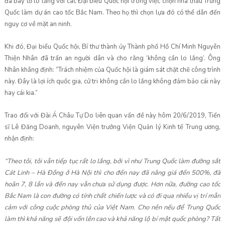
đã bày tỏ lo lắng với các Đại biểu Quốc hội trong việc chọn nhà thầu Trung
Quốc làm dự án cao tốc Bắc Nam. Theo họ thì chọn lựa đó có thể dẫn đến
nguy cơ về mặt an ninh.
Khi đó, Đại biểu Quốc hội, Bí thư thành ủy Thành phố Hồ Chí Minh Nguyễn
Thiện Nhân đã trấn an người dân và cho rằng ‘không cần lo lắng’. Ông
Nhân khẳng định: “Trách nhiệm của Quốc hội là giám sát chặt chẽ công trình
này. Đây là lợi ích quốc gia, cử tri không cần lo lắng không đảm bảo cái này
hay cái kia.”
Trao đổi với Đài Á Châu Tự Do liên quan vấn đề này hôm 20/6/2019, Tiến
sĩ Lê Đăng Doanh, nguyên Viện trưởng Viện Quản lý Kinh tế Trung ương,
nhận định:
“Theo tôi, tôi vẫn tiếp tục rất lo lắng, bởi vì như Trung Quốc làm đường sắt
Cát Linh – Hà Đồng ở Hà Nội thì cho đến nay đã nâng giá đến 500%, đã
hoãn 7, 8 lần và đến nay vẫn chưa sử dụng được. Hơn nữa, đường cao tốc
Bắc Nam là con đường có tính chất chiến lược và có đi qua nhiều vị trí mẫn
cảm với công cuộc phòng thủ của Việt Nam. Cho nên nếu để Trung Quốc
làm thì khả năng sẽ đội vốn lên cao và khả năng lộ bí mật quốc phòng? Tất