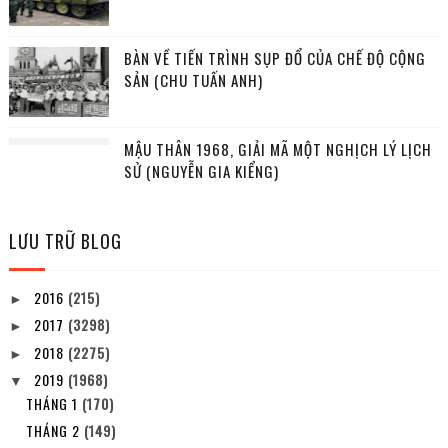
BÀN VỀ TIẾN TRÌNH SỤP ĐỔ CỦA CHẾ ĐỘ CỘNG
SẢN (CHU TUẤN ANH)
MẬU THÂN 1968, GIẢI MÃ MỘT NGHỊCH LÝ LỊCH
SỬ (NGUYỄN GIA KIỂNG)
LƯU TRỮ BLOG
2016
(215)
►
2017
(3298)
►
2018
(2275)
►
2019
(1968)
▼
THÁNG 1
(170)
THÁNG 2
(149)