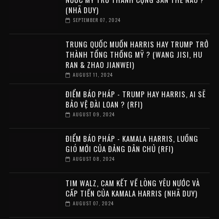
(NHÃ DUY)
SEPTEMBER 07, 2024
TRUNG QUỐC MUỐN HARRIS HAY TRUMP TRỞ
THÀNH TỔNG THỐNG MỸ ? (WANG JISI, HU
RAN & ZHAO JIANWEI)
AUGUST 11, 2024
ĐIỂM BÁO PHÁP - TRUMP HAY HARRIS, AI SẼ
BẢO VỆ ĐÀI LOAN ? (RFI)
AUGUST 09, 2024
ĐIỂM BÁO PHÁP - KAMALA HARRIS, LUỒNG
GIÓ MỚI CỦA ĐẢNG DÂN CHỦ (RFI)
AUGUST 08, 2024
TIM WALZ, CAM KẾT VỀ LÒNG YÊU NƯỚC VÀ
CẤP TIẾN CỦA KAMALA HARRIS (NHÃ DUY)
AUGUST 07, 2024