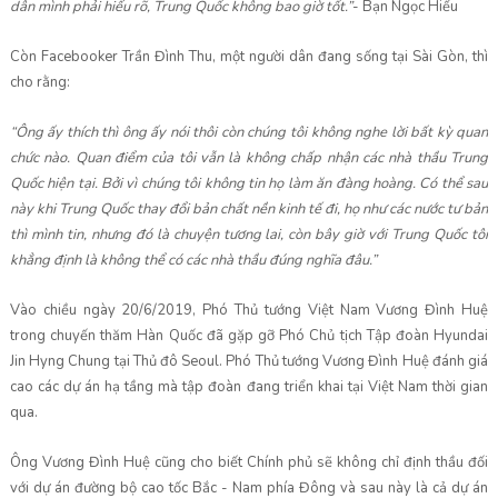
dân mình phải hiểu rõ, Trung Quốc không bao giờ tốt.”
- Bạn Ngọc Hiếu
Còn Facebooker Trần Đình Thu, một người dân đang sống tại Sài Gòn, thì
cho rằng:
“Ông ấy thích thì ông ấy nói thôi còn chúng tôi không nghe lời bất kỳ quan
chức nào. Quan điểm của tôi vẫn là không chấp nhận các nhà thầu Trung
Quốc hiện tại. Bởi vì chúng tôi không tin họ làm ăn đàng hoàng. Có thể sau
này khi Trung Quốc thay đổi bản chất nền kinh tế đi, họ như các nước tư bản
thì mình tin, nhưng đó là chuyện tương lai, còn bây giờ với Trung Quốc tôi
khẳng định là không thể có các nhà thầu đúng nghĩa đâu.”
Vào chiều ngày 20/6/2019, Phó Thủ tướng Việt Nam Vương Đình Huệ
trong chuyến thăm Hàn Quốc đã gặp gỡ Phó Chủ tịch Tập đoàn Hyundai
Jin Hyng Chung tại Thủ đô Seoul. Phó Thủ tướng Vương Đình Huệ đánh giá
cao các dự án hạ tầng mà tập đoàn đang triển khai tại Việt Nam thời gian
qua.
Ông Vương Đình Huệ cũng cho biết Chính phủ sẽ không chỉ định thầu đối
với dự án đường bộ cao tốc Bắc - Nam phía Đông và sau này là cả dự án