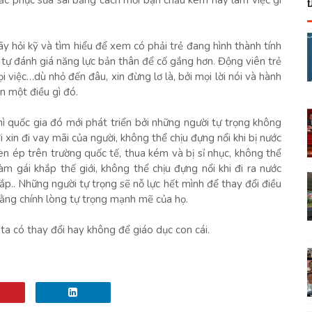
khắc phục sửa sai bằng cách mời bạn chầu kem hay làm việc gì
hãy hỏi kỹ và tìm hiểu để xem có phải trẻ đang hình thành tính
 tự đánh giá năng lực bản thân để cố gắng hơn. Động viên trẻ
i việc…dù nhỏ đến đâu, xin đừng lơ là, bởi mọi lời nói và hành
n một điều gì đó.
hì quốc gia đó mới phát triển bởi những người tự trọng không
 xin đi vay mãi của người, không thể chịu đựng nổi khi bị nước
èn ép trên trường quốc tế, thua kém và bị sỉ nhục, không thể
àm gái khắp thế giới, không thể chịu đựng nổi khi đi ra nước
p.. Những người tự trọng sẽ nỗ lực hết mình để thay đổi điều
ằng chính lòng tự trọng mạnh mẽ của họ.
ta có thay đổi hay không để giáo dục con cái.