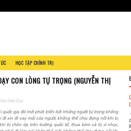
TỨC
HỌC TẬP CHÍNH TRỊ
 DẠY CON LÒNG TỰ TRỌNG (NGUYỄN THỊ
Hóa Giáo Dục
hì quốc gia đó mới phát triển bởi những người tự trọng không
"
đi xin đi vay mãi của người, không thể chịu đựng nổi khi bị
C
hi bị chèn ép trên trường quốc tế, thua kém và bị sỉ nhục,
Đ