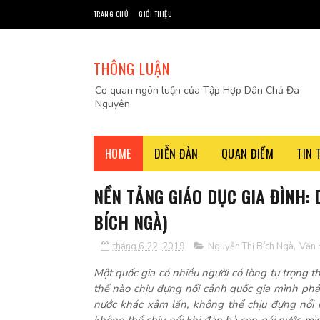
TRANG CHỦ
GIỚI THIỆU
THÔNG LUẬN
Cơ quan ngôn luận của Tập Hợp Dân Chủ Đa
Nguyên
HOME
DIỄN ĐÀN
QUAN ĐIỂM
TIN 
NỀN TẢNG GIÁO DỤC GIA ĐÌNH:
BÍCH NGÀ)
tháng 6 22, 2019
Nguyễn Thị Bích Ngà
,
Văn 
Một quốc gia có nhiều người có lòng tự trọng t
thể nào chịu đựng nổi cảnh quốc gia mình phải 
nước khác xâm lấn, không thể chịu đựng nổi k