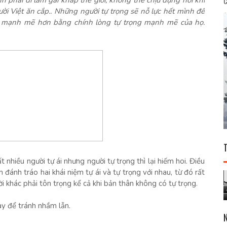
h phải đi làm gái khắp thế giới, không thể chịu đựng nổi khi
C
ời Việt ăn cắp.. Những người tự trọng sẽ nỗ lực hết mình để
ên mạnh mẽ hơn bằng chính lòng tự trọng mạnh mẽ của họ.
t nhiều người tự ái nhưng người tự trọng thì lại hiếm hoi. Điều
 đánh tráo hai khái niệm tự ái và tự trọng với nhau, từ đó rất
ời khác phải tôn trọng kể cả khi bản thân không có tự trọng.
này để tránh nhầm lẫn.