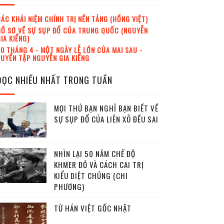
ÁC KHÁI NIỆM CHÍNH TRỊ NỀN TẢNG (HỒNG VIỆT)
Ồ SƠ VỀ SỰ SỤP ĐỔ CỦA TRUNG QUỐC (NGUYỄN
IA KIỂNG)
0 THÁNG 4 - MỘT NGÀY LỄ LỚN CỦA MAI SAU -
UYỂN TẬP NGUYỄN GIA KIỂNG
ĐỌC NHIỀU NHẤT TRONG TUẦN
MỌI THỨ BẠN NGHĨ BẠN BIẾT VỀ
SỰ SỤP ĐỔ CỦA LIÊN XÔ ĐỀU SAI
NHÌN LẠI 50 NĂM CHẾ ĐỘ
KHMER ĐỎ VÀ CÁCH CAI TRỊ
KIỂU DIỆT CHỦNG (CHI
PHƯƠNG)
TỪ HÁN VIỆT GỐC NHẬT