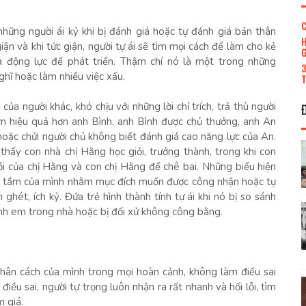
C
những người ái kỷ khi bị đánh giá hoặc tự đánh giá bản thân
H
ận và khi tức giận, người tự ái sẽ tìm mọi cách để làm cho kẻ
G
à động lực để phát triển. Thậm chí nó là một trong những
3
hĩ hoặc làm nhiều việc xấu.
T
ủa người khác, khó chịu với những lời chỉ trích, trả thù người
m hiệu quả hơn anh Bình, anh Bình được chủ thưởng, anh An
h hoặc chửi người chủ không biết đánh giá cao năng lực của An.
thấy con nhà chị Hằng học giỏi, trưởng thành, trong khi con
lỗi của chị Hằng và con chị Hằng để chê bai. Những biểu hiện
uá tầm của mình nhằm mục đích muốn được công nhận hoặc tự
n ghét, ích kỷ. Đứa trẻ hình thành tính tự ái khi nó bị so sánh
anh em trong nhà hoặc bị đối xử không công bằng.
 nhân cách của mình trong mọi hoàn cảnh, không làm điều sai
 điều sai, người tự trọng luôn nhận ra rất nhanh và hối lỗi, tìm
m giá.