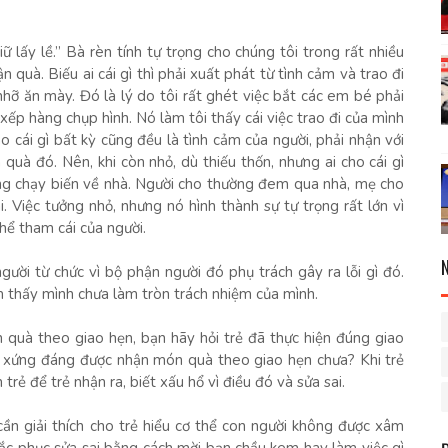
 lấy lề.” Bà rèn tính tự trọng cho chúng tôi trong rất nhiều
 quà. Biếu ai cái gì thì phải xuất phát từ tình cảm và trao đi
 nhỡ ăn mày. Đó là lý do tôi rất ghét việc bắt các em bé phải
ếp hàng chụp hình. Nó làm tôi thấy cái việc trao đi của mình
 cái gì bất kỳ cũng đều là tình cảm của người, phải nhận với
uà đó. Nên, khi còn nhỏ, dù thiếu thốn, nhưng ai cho cái gì
ng chạy biến về nhà. Người cho thường đem qua nhà, mẹ cho
 Việc tưởng nhỏ, nhưng nó hình thành sự tự trọng rất lớn vì
hể tham cái của người.
ười từ chức vì bộ phận người đó phụ trách gây ra lỗi gì đó.
m thấy mình chưa làm tròn trách nhiệm của mình.
 quà theo giao hẹn, bạn hãy hỏi trẻ đã thực hiện đúng giao
ó xứng đáng được nhận món quà theo giao hẹn chưa? Khi trẻ
trẻ để trẻ nhận ra, biết xấu hổ vì điều đó và sửa sai.
 cần giải thích cho trẻ hiểu cơ thể con người không được xâm