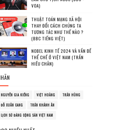
VOA)
THUẬT TOÁN MẠNG XÃ HỘI
THAY ĐỔI CÁCH CHÚNG TA
TƯƠNG TÁC NHƯ THẾ NÀO ?
(BBC TIẾNG VIỆT)
NOBEL KINH TẾ 2024 VÀ VẤN ĐỀ
THỂ CHẾ Ở VIỆT NAM (TRẦN
HIẾU CHÂN)
NHÃN
NGUYỄN GIA KIỂNG
VIỆT HOÀNG
TRẦN HÙNG
ĐỖ XUÂN CANG
TRẦN KHÁNH ÂN
LỊCH SỬ ĐẢNG CỘNG SẢN VIỆT NAM