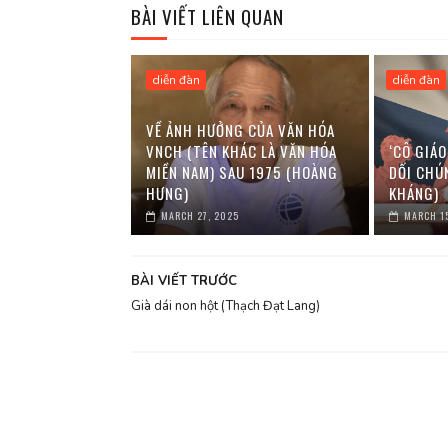
BÀI VIẾT LIÊN QUAN
diễn đàn
diễn đàn
VỀ ẢNH HƯỞNG CỦA VĂN HÓA
VNCH (TÊN KHÁC LÀ VĂN HÓA
‘CÔ GIÁO
MIỀN NAM) SAU 1975 (HOÀNG
DỐI CHÚ
HƯNG)
KHÁNG)
MARCH 27, 2025
MARCH 1
BÀI VIẾT TRƯỚC
Già dái non hột (Thạch Đạt Lang)