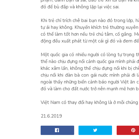
phạm, đánh bạn là sai, bảo trẻ xin lỗi bạn và 
đó để bù đắp và không lặp lại việc sai.
Khi trẻ chỉ trích chê bai bạn nào đó trong lớp, 
tự ái hay không. Khuyến khích trẻ thường xuyên
có thể làm tốt hơn nếu trẻ chú tâm, cố gắng. Mọ
động đều xuất phát từ một cái gì đó và đem đế
Một quốc gia có nhiều người có lòng tự trọng t
thể nào chịu đựng nổi cảnh quốc gia mình phải đi
khác xâm lấn, không thể chịu đựng nổi khi bị ch
chịu nổi khi đàn bà con gái nước mình phải đi l
ngoài thấy những biển cảnh báo người Việt ăn cắ
đó và làm cho đất nước trở nên mạnh mẽ hơn b
Việt Nam có thay đổi hay không là ở mỗi chúng 
21.6.2019