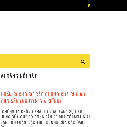
BÀI ĐĂNG NỔI BẬT
CHUẨN BỊ CHO SỰ CÁO CHUNG CỦA CHẾ ĐỘ
CỘNG SẢN (NGUYỄN GIA KIỂNG)
 CHÚNG TA KHÔNG PHẢI LO NGẠI RẰNG SỰ CÁO
HUNG CỦA CHẾ ĐỘ CỘNG SẢN SẼ ĐƯA TỚI MỘT GIAI
OẠN HỖN LOẠN. ĐẶC TÍNH CHUNG CỦA CÁC ĐẢNG