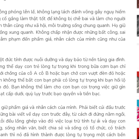
hông phóng lên lề, không lạng lách đánh võng gây nguy hiểm
g cố gắng làm thật tốt để không bị chê bai và làm cho người
ản thân cũng như xã hội, môi trường sống chung quanh. Họ giữ
 đồng xung quanh. Không chấp nhận được những bất công, sai
c xâm phạm đến phẩm giá, nhân cách của mình cũng như của
t đức tính được nuôi dưỡng và dạy bảo từ nền tảng gia đình.
ng thể dạy con trẻ lòng tự trọng khi trong bữa cơm bạn chỉ
a với chồng của cô A cô B hoặc bạn chở con vượt đèn đỏ hoặc
không thể bắt con bạn phải có lòng tự trọng khi bạn hối lộ
 đó. Bạn không thể làm cho con bạn coi trọng việc giữ gìn
t cấp dưới, quỳ lụy trước bạo quyền và tiền bạc.
giữ phẩm giá và nhân cách của mình. Phải biết cúi đầu trước
hững bài viết về dạy con trước đây, từ cách đi đứng nằm ngồi,
tôi đều lồng ghép vào đó việc loại trừ tính tự ái và dạy con
g, sống nhân văn, biết chia sẻ và sống có tổ chức, có trách
uanh thì nó đã hình thành được lòng tự trọng một cách bền