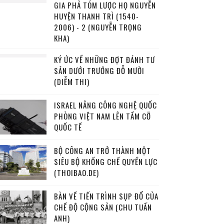
GIA PHẢ TÓM LƯỢC HỌ NGUYỄN
HUYỆN THANH TRÌ (1540-
2006) - 2 (NGUYỄN TRỌNG
KHA)
KÝ ỨC VỀ NHỮNG ĐỢT ĐÁNH TƯ
SẢN DƯỚI TRƯỚNG ĐỖ MƯỜI
(DIỄM THI)
ISRAEL NÂNG CÔNG NGHỆ QUỐC
PHÒNG VIỆT NAM LÊN TẦM CỠ
QUỐC TẾ
BỘ CÔNG AN TRỞ THÀNH MỘT
SIÊU BỘ KHỐNG CHẾ QUYỀN LỰC
(THOIBAO.DE)
BÀN VỀ TIẾN TRÌNH SỤP ĐỔ CỦA
CHẾ ĐỘ CỘNG SẢN (CHU TUẤN
ANH)