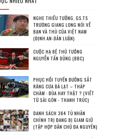
ĐỌC NHIỀU NHẤT
NGHE THIẾU TƯỚNG, GS.TS
TRƯƠNG GIANG LONG NÓI VỀ
BẠN VÀ THÙ CỦA VIỆT NAM
(ĐỊNH AN-DÂN LUẬN)
CUỘC HẠ BỆ THỦ TƯỚNG
NGUYỄN TẤN DŨNG (BBC)
PHỤC HỒI TUYẾN ĐƯỜNG SẮT
RĂNG CƯA ĐÀ LẠT – THÁP
CHÀM : ĐÙA HAY THẬT ? (VIẾT
TỪ SÀI GÒN - THANH TRÚC)
DANH SÁCH 364 TÙ NHÂN
CHÍNH TRỊ ĐANG BỊ GIAM GIỮ
(TẬP HỢP DÂN CHỦ ĐA NGUYÊN)