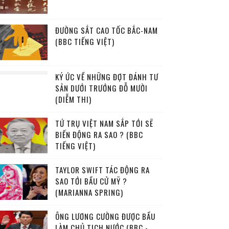
ĐƯỜNG SẮT CAO TỐC BẮC-NAM
(BBC TIẾNG VIỆT)
KÝ ỨC VỀ NHỮNG ĐỢT ĐÁNH TƯ
SẢN DƯỚI TRƯỚNG ĐỖ MƯỜI
(DIỄM THI)
TỨ TRỤ VIỆT NAM SẮP TỚI SẼ
BIẾN ĐỘNG RA SAO ? (BBC
TIẾNG VIỆT)
TAYLOR SWIFT TÁC ĐỘNG RA
SAO TỚI BẦU CỬ MỸ ?
(MARIANNA SPRING)
ÔNG LƯƠNG CƯỜNG ĐƯỢC BẦU
LÀM CHỦ TỊCH NƯỚC (BBC -