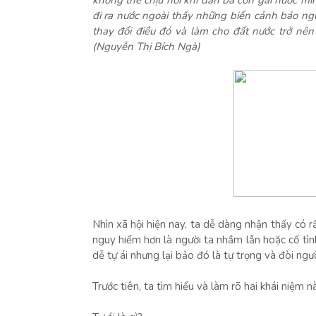
không thể chịu nổi khi đàn bà con gái nước mìn
đi ra nước ngoài thấy những biển cảnh báo ngư
thay đổi điều đó và làm cho đất nước trở n
(Nguyễn Thị Bích Ngà)
Nhìn xã hội hiện nay, ta dễ dàng nhận thấy có rấ
nguy hiểm hơn là người ta nhầm lẫn hoặc cố tình
dễ tự ái nhưng lại bảo đó là tự trọng và đòi ngư
Trước tiên, ta tìm hiểu và làm rõ hai khái niệm 