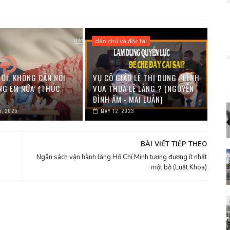
dân chủ và độc tài
 ƠI, KHÔNG CẦN NÓI
VỤ CÔ GIÁO LÊ THỊ DUNG : LỆNH
NG EM NỮA’ (THÚC
VUA THUA LỆ LÀNG ? (NGUYỄN
ĐÌNH ẤM - MAI LUÂN)
5, 2025
MAY 12, 2023
BÀI VIẾT TIẾP THEO
Ngân sách vận hành lăng Hồ Chí Minh tương đương ít nhất
một bộ (Luật Khoa)