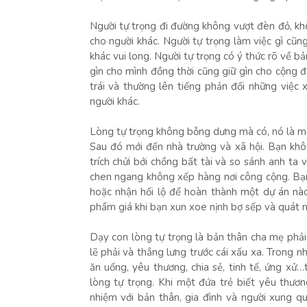
Người tự trọng đi đường không vượt đèn đỏ, k
cho người khác. Người tự trọng làm việc gì cũn
khác vui long. Người tự trọng có ý thức rõ về b
gìn cho mình đồng thời cũng giữ gìn cho cộng
trái và thường lên tiếng phản đối những việ
người khác.
Lòng tự trọng không bỗng dưng mà có, nó là mộ
Sau đó mới đến nhà trường và xã hội. Bạn khô
trích chửi bới chồng bất tài và so sánh anh t
chen ngang không xếp hàng nơi công cộng. Bạn 
hoặc nhận hối lộ để hoàn thành một dự án nào
phẩm giá khi bạn xun xoe nịnh bợ sếp và quát nạ
Dạy con lòng tự trọng là bản thân cha mẹ phải 
lẽ phải và thẳng lưng trước cái xấu xa. Trong n
ăn uống, yêu thương, chia sẻ, tinh tế, ứng xử…
lòng tự trọng. Khi một đứa trẻ biết yêu thươn
nhiệm với bản thân, gia đình và người xung q