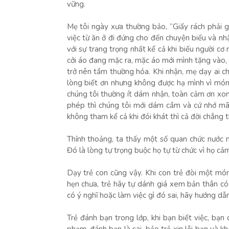
vững.
Mẹ tôi ngày xưa thường bảo, “Giấy rách phải giữ
việc từ ăn ở đi đứng cho đến chuyện biếu và nhận
với sự trang trọng nhất kể cả khi biếu người cơ
cởi áo đang mặc ra, mặc áo mới mình tặng vào, x
trở nên tầm thường hóa. Khi nhận, mẹ dạy ai cho
lòng biết ơn nhưng không được hạ mình vì món q
chúng tôi thường ít dám nhận, toàn cảm ơn xo
phép thì chúng tôi mới dám cầm và cứ nhớ mãi.
không tham kể cả khi đói khát thì cả đời chẳng t
Thỉnh thoảng, ta thấy một số quan chức nước ng
Đó là lòng tự trọng buộc họ tự từ chức vì họ cả
Dạy trẻ con cũng vậy. Khi con trẻ đòi một món
hẹn chưa, trẻ hãy tự dánh giá xem bản thân c
có ý nghĩ hoặc làm việc gì đó sai, hãy hướng dẫn 
Trẻ đánh bạn trong lớp, khi bạn biết việc, bạn