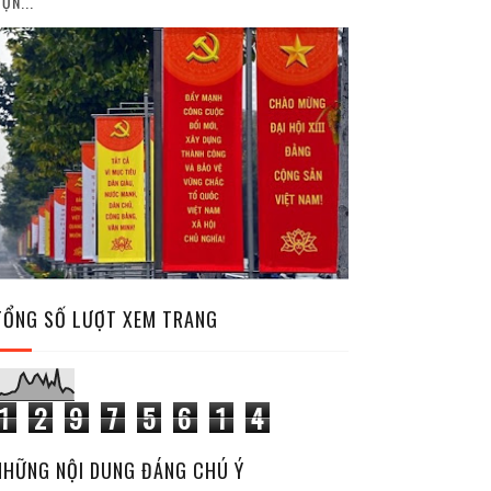
ỘN...
TỔNG SỐ LƯỢT XEM TRANG
1
2
9
7
5
6
1
4
NHỮNG NỘI DUNG ĐÁNG CHÚ Ý