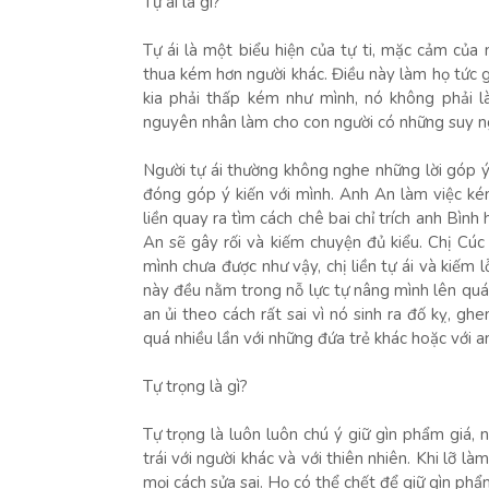
Tự ái là gì?
Tự ái là một biểu hiện của tự ti, mặc cảm của 
thua kém hơn người khác. Điều này làm họ tức gi
kia phải thấp kém như mình, nó không phải l
nguyên nhân làm cho con người có những suy ng
Người tự ái thường không nghe những lời góp ý c
đóng góp ý kiến với mình. Anh An làm việc ké
liền quay ra tìm cách chê bai chỉ trích anh Bìn
An sẽ gây rối và kiếm chuyện đủ kiểu. Chị Cúc 
mình chưa được như vậy, chị liền tự ái và kiếm 
này đều nằm trong nỗ lực tự nâng mình lên q
an ủi theo cách rất sai vì nó sinh ra đố kỵ, ghe
quá nhiều lần với những đứa trẻ khác hoặc với 
Tự trọng là gì?
Tự trọng là luôn luôn chú ý giữ gìn phẩm giá,
trái với người khác và với thiên nhiên. Khi lỡ làm
mọi cách sửa sai. Họ có thể chết để giữ gìn phẩ