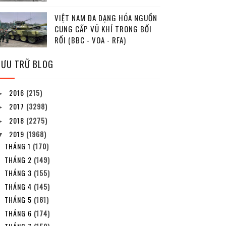
VIỆT NAM ĐA DẠNG HÓA NGUỒN
CUNG CẤP VŨ KHÍ TRONG BỐI
RỐI (BBC - VOA - RFA)
LƯU TRỮ BLOG
2016
(215)
►
2017
(3298)
►
2018
(2275)
►
2019
(1968)
▼
THÁNG 1
(170)
THÁNG 2
(149)
THÁNG 3
(155)
THÁNG 4
(145)
THÁNG 5
(161)
THÁNG 6
(174)