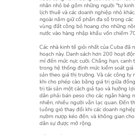
nhân nhỏ bé gồm những người "tự kinh 
lịch thuê và các doanh nghiệp nhỏ khác
ngoài nắm giữ cổ phần đa số trong các 
vùng đất công bỏ hoang cho những nông
nước vào hàng nhập khẩu vốn chiếm 70
Các nhà kinh tế giỏi nhất của Cuba đã 
hoạch này. Danh sách hơn 200 hoạt độn
mỉ đến mức nực cười. Chẳng hạn, canh 
trong hệ thống định mức kiểm soát giá 
sản theo giá thị trường. Và các công ty
khi cho phép cào bằng giá trị giữa đồn
trị tài sản một cách giả tạo và hưởng l
dân phải bán peso cho các ngân hàng nh
nhiên, nhiều người vẫn lạc quan. Đến
luồng gió thay đổi khi các doanh nghiệ
nườm nượp kéo đến, và không gian cho b
dân sự được mở rộng.