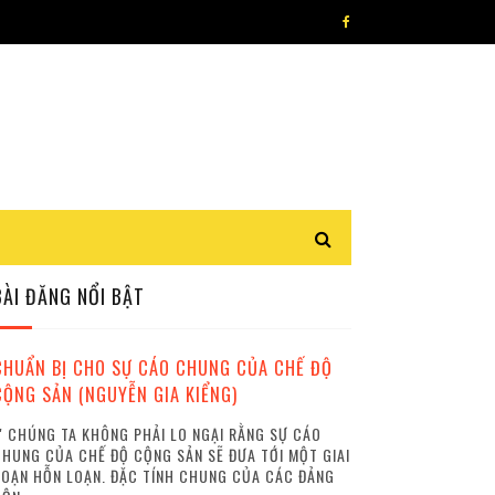
BÀI ĐĂNG NỔI BẬT
CHUẨN BỊ CHO SỰ CÁO CHUNG CỦA CHẾ ĐỘ
CỘNG SẢN (NGUYỄN GIA KIỂNG)
 CHÚNG TA KHÔNG PHẢI LO NGẠI RẰNG SỰ CÁO
HUNG CỦA CHẾ ĐỘ CỘNG SẢN SẼ ĐƯA TỚI MỘT GIAI
OẠN HỖN LOẠN. ĐẶC TÍNH CHUNG CỦA CÁC ĐẢNG