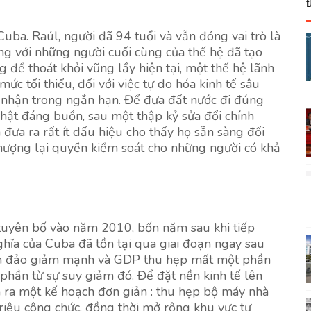
uba. Raúl, người đã 94 tuổi và vẫn đóng vai trò là
ùng với những người cuối cùng của thế hệ đã tạo
 thoát khỏi vũng lầy hiện tại, một thế hệ lãnh
ức tối thiểu, đối với việc tự do hóa kinh tế sâu
 nhận trong ngắn hạn. Để đưa đất nước đi đúng
hật đáng buồn, sau một thập kỷ sửa đổi chính
 đưa ra rất ít dấu hiệu cho thấy họ sẵn sàng đối
nhượng lại quyền kiểm soát cho những người có khả
 tuyên bố vào năm 2010, bốn năm sau khi tiếp
hĩa của Cuba đã tồn tại qua giai đoạn ngay sau
 hòn đảo giảm mạnh và GDP thu hẹp mất một phần
phần từ sự suy giảm đó. Để đặt nền kinh tế lên
 ra một kế hoạch đơn giản : thu hẹp bộ máy nhà
riệu công chức, đồng thời mở rộng khu vực tư