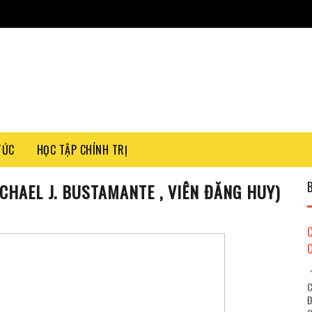
TỨC
HỌC TẬP CHÍNH TRỊ
CHAEL J. BUSTAMANTE , VIÊN ĐĂNG HUY)
"
C
Đ