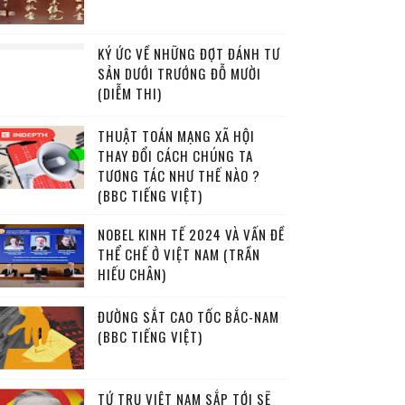
KÝ ỨC VỀ NHỮNG ĐỢT ĐÁNH TƯ
SẢN DƯỚI TRƯỚNG ĐỖ MƯỜI
(DIỄM THI)
THUẬT TOÁN MẠNG XÃ HỘI
THAY ĐỔI CÁCH CHÚNG TA
TƯƠNG TÁC NHƯ THẾ NÀO ?
(BBC TIẾNG VIỆT)
NOBEL KINH TẾ 2024 VÀ VẤN ĐỀ
THỂ CHẾ Ở VIỆT NAM (TRẦN
HIẾU CHÂN)
ĐƯỜNG SẮT CAO TỐC BẮC-NAM
(BBC TIẾNG VIỆT)
TỨ TRỤ VIỆT NAM SẮP TỚI SẼ