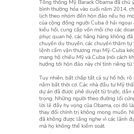
Tổng thống Mỹ Barack Obama đã chú ý đ
bình thường hóa vào cuối năm 2014, c
lịch theo nhóm đến hòn đảo nếu họ mo
của cộng đồng người Cuba ở hải ngoại
kiều hối, cung cấp vốn mồi cho các doan
phục quan hệ, các hãng hàng không đã t
chuyến du thuyền, các chuyến thăm tự t
lệnh cấm vận thương mại Mỹ-Cuba kéo 
mang hộ chiếu Mỹ và Cuba (nói cách kh
hướng tới hòn đảo này chỉ tính riêng từ
Tuy nhiên, bất chấp tất cả sự hồ hởi, 
nắm bắt thời cơ. Các nhà đầu tư Mỹ th
dự án đã được phê duyệt từ trước, dẫn 
trọng. Những người theo đường lối cứn
lời lẽ đầy hy vọng của Obama, coi đó l
thay đổi chính trị không mong muốn. Nh
đã không được lắng nghe vì các lãnh đạ
mà họ không thể kiểm soát.