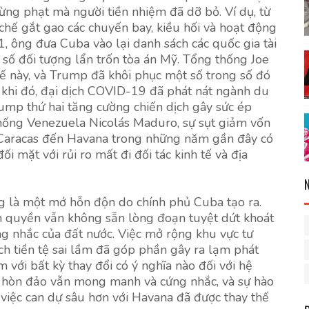
ừng phạt mà người tiền nhiệm đã dỡ bỏ. Ví dụ, từ
ế gắt gao các chuyến bay, kiều hối và hoạt động
 ông đưa Cuba vào lại danh sách các quốc gia tài
 số đối tượng lẩn trốn tòa án Mỹ. Tổng thống Joe
ế này, và Trump đã khôi phục một số trong số đó
 khi đó, đại dịch COVID-19 đã phát nát ngành du
rump thứ hai tăng cường chiến dịch gây sức ép
hống Venezuela Nicolás Maduro, sự sụt giảm vốn
Caracas đến Havana trong những năm gần đây có
ối mặt với rủi ro mất đi đối tác kinh tế và địa
ng là một mớ hỗn độn do chính phủ Cuba tạo ra.
nh quyền vẫn không sẵn lòng đoạn tuyệt dứt khoát
g nhắc của đất nước. Việc mở rộng khu vực tư
ách tiền tệ sai lầm đã góp phần gây ra lạm phát
với bất kỳ thay đổi có ý nghĩa nào đối với hệ
ế hòn đảo vẫn mong manh và cứng nhắc, và sự hào
việc can dự sâu hơn với Havana đã được thay thế