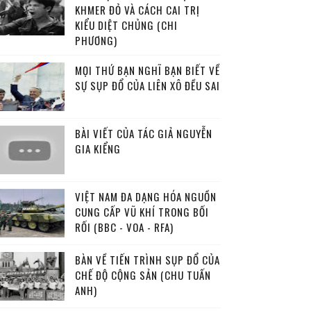
KHMER ĐỎ VÀ CÁCH CAI TRỊ
KIỂU DIỆT CHỦNG (CHI
PHƯƠNG)
MỌI THỨ BẠN NGHĨ BẠN BIẾT VỀ
SỰ SỤP ĐỔ CỦA LIÊN XÔ ĐỀU SAI
BÀI VIẾT CỦA TÁC GIẢ NGUYỄN
GIA KIỂNG
VIỆT NAM ĐA DẠNG HÓA NGUỒN
CUNG CẤP VŨ KHÍ TRONG BỐI
RỐI (BBC - VOA - RFA)
BÀN VỀ TIẾN TRÌNH SỤP ĐỔ CỦA
CHẾ ĐỘ CỘNG SẢN (CHU TUẤN
ANH)