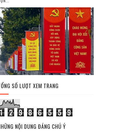
ỘN...
TỔNG SỐ LƯỢT XEM TRANG
1
2
9
8
6
5
5
9
NHỮNG NỘI DUNG ĐÁNG CHÚ Ý