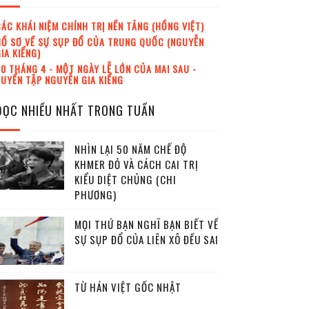
ÁC KHÁI NIỆM CHÍNH TRỊ NỀN TẢNG (HỒNG VIỆT)
Ồ SƠ VỀ SỰ SỤP ĐỔ CỦA TRUNG QUỐC (NGUYỄN
IA KIỂNG)
0 THÁNG 4 - MỘT NGÀY LỄ LỚN CỦA MAI SAU -
UYỂN TẬP NGUYỄN GIA KIỂNG
ĐỌC NHIỀU NHẤT TRONG TUẦN
NHÌN LẠI 50 NĂM CHẾ ĐỘ
KHMER ĐỎ VÀ CÁCH CAI TRỊ
KIỂU DIỆT CHỦNG (CHI
PHƯƠNG)
MỌI THỨ BẠN NGHĨ BẠN BIẾT VỀ
SỰ SỤP ĐỔ CỦA LIÊN XÔ ĐỀU SAI
TỪ HÁN VIỆT GỐC NHẬT