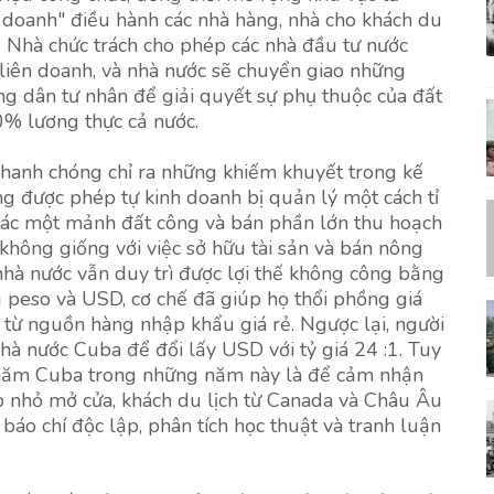
doanh" điều hành các nhà hàng, nhà cho khách du
. Nhà chức trách cho phép các nhà đầu tư nước
liên doanh, và nhà nước sẽ chuyển giao những
 dân tư nhân để giải quyết sự phụ thuộc của đất
% lương thực cả nước.
nhanh chóng chỉ ra những khiếm khuyết trong kế
g được phép tự kinh doanh bị quản lý một cách tỉ
tác một mảnh đất công và bán phần lớn thu hoạch
không giống với việc sở hữu tài sản và bán nông
 nhà nước vẫn duy trì được lợi thế không công bằng
g peso và USD, cơ chế đã giúp họ thổi phồng giá
ợi từ nguồn hàng nhập khẩu giá rẻ. Ngược lại, người
à nước Cuba để đổi lấy USD với tỷ giá 24 :1. Tuy
 thăm Cuba trong những năm này là để cảm nhận
p nhỏ mở cửa, khách du lịch từ Canada và Châu Âu
áo chí độc lập, phân tích học thuật và tranh luận