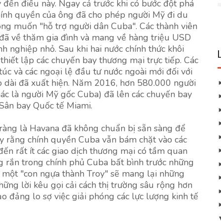
ến điều này. Ngay cả trước khi có bước đột phá
hính quyền của ông đã cho phép người Mỹ đi du
ng muốn "hỗ trợ người dân Cuba". Các thành viên
 đã về thăm gia đình và mang về hàng triệu USD
h nghiệp nhỏ. Sau khi hai nước chính thức khôi
hiết lập các chuyến bay thương mại trực tiếp. Các
úc và các ngoại lệ đầu tư nước ngoài mới đối với
dài đã xuất hiện. Năm 2016, hơn 580.000 người
ác là người Mỹ gốc Cuba) đã lên các chuyến bay
 Sân bay Quốc tế Miami.
rõ ràng là Havana đã không chuẩn bị sẵn sàng để
ấy rằng chính quyền Cuba vẫn bám chặt vào các
đến rất ít các giao dịch thương mại có tầm quan
g rắn trong chính phủ Cuba bất bình trước những
à một "con ngựa thành Troy" sẽ mang lại những
ững lời kêu gọi cải cách thị trường sâu rộng hơn
o đảng lo sợ việc giải phóng các lực lượng kinh tế