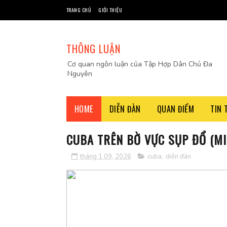
TRANG CHỦ
GIỚI THIỆU
THÔNG LUẬN
Cơ quan ngôn luận của Tập Hợp Dân Chủ Đa
Nguyên
HOME
DIỄN ĐÀN
QUAN ĐIỂM
TIN 
CUBA TRÊN BỜ VỰC SỤP ĐỔ (MI
tháng 1 09, 2026
cuba
,
diễn đàn