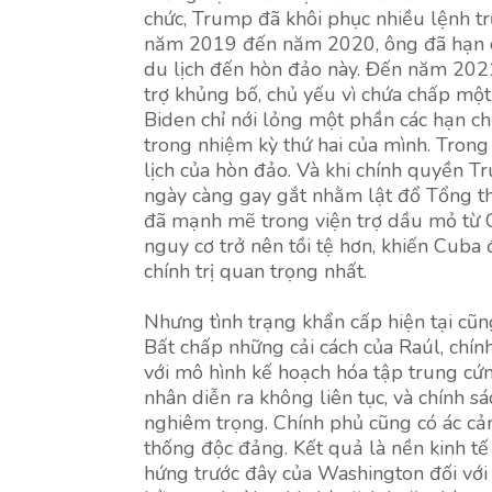
chức, Trump đã khôi phục nhiều lệnh tr
năm 2019 đến năm 2020, ông đã hạn ch
du lịch đến hòn đảo này. Đến năm 2021,
trợ khủng bố, chủ yếu vì chứa chấp một
Biden chỉ nới lỏng một phần các hạn ch
trong nhiệm kỳ thứ hai của mình. Trong
lịch của hòn đảo. Và khi chính quyền T
ngày càng gay gắt nhằm lật đổ Tổng t
đã mạnh mẽ trong viện trợ dầu mỏ từ 
nguy cơ trở nên tồi tệ hơn, khiến Cuba đ
chính trị quan trọng nhất.
Nhưng tình trạng khẩn cấp hiện tại cũ
Bất chấp những cải cách của Raúl, chí
với mô hình kế hoạch hóa tập trung cứn
nhân diễn ra không liên tục, và chính s
nghiêm trọng. Chính phủ cũng có ác cảm 
thống độc đảng. Kết quả là nền kinh t
hứng trước đây của Washington đối với 