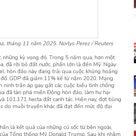
na, tháng 11 năm 2025. Norlys Perez / Reuters
c những kỳ vọng đó. Trong 5 năm qua, hơn một
a, đã rời bỏ đất nước, phần lớn là đến Mỹ. Ngày
nel, hòn đảo này đang trải qua cuộc khủng hoảng
 sụp đổ. GDP đã giảm 11% kể từ năm 2020. Mạng
n ninh trấn áp gay gắt các cuộc biểu tình chống
ssa đã tàn phá miền Đông hòn đảo, làm hư hại
à 101.171 hecta đất canh tác. Hiện nay, đợt bùng
irus do muỗi truyền khác đã đạt đến mức độ đại
ần là kết quả của những cú sốc từ bên ngoài,
của Tổng thống Mỹ Donald Trump. Sau khi nhậm