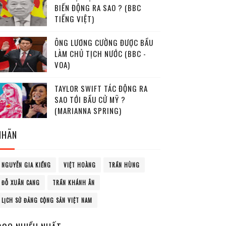
BIẾN ĐỘNG RA SAO ? (BBC
TIẾNG VIỆT)
ÔNG LƯƠNG CƯỜNG ĐƯỢC BẦU
LÀM CHỦ TỊCH NƯỚC (BBC -
VOA)
TAYLOR SWIFT TÁC ĐỘNG RA
SAO TỚI BẦU CỬ MỸ ?
(MARIANNA SPRING)
NHÃN
NGUYỄN GIA KIỂNG
VIỆT HOÀNG
TRẦN HÙNG
ĐỖ XUÂN CANG
TRẦN KHÁNH ÂN
LỊCH SỬ ĐẢNG CỘNG SẢN VIỆT NAM