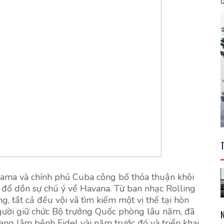
C
ama và chính phủ Cuba công bố thỏa thuận khôi
ã đổ dồn sự chú ý về Havana. Từ ban nhạc Rolling
, tất cả đều vội vã tìm kiếm một vị thế tại hòn
người giữ chức Bộ trưởng Quốc phòng lâu năm, đã
ang lâm bệnh Fidel vài năm trước đó và triển khai