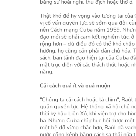
bằng sự hoài nghi, thù địch hoặc thờ ơ.
Thật khó để hy vọng vào tương lai của C
vị cố vấn quyền lực, sẽ sớm qua đời, c
nên Cách mạng Cuba năm 1959. Nhưng để
đạo mới sẽ phải cam kết nghiêm túc, ở m
rộng hơn – dù điều đó có thể khó chấp
hướng, họ cũng cần phải dân chủ hóa. T
sách, ban lãnh đạo hiện tại của Cuba đã
mặt trực diện với các thách thức hoặc 
năng.
Cải cách quá ít và quá muộn
"Chúng ta cải cách hoặc là chìm", Raúl
quản quyền lực. Hệ thống xã hội chủ ng
thời kỳ hậu Liên Xô, khi viện trợ cho
ba. Nhưng Cuba chỉ phục hồi được một 
một bệ đỡ vững chắc hơn, Raúl đã vạch
nước cồng kềnh bằng cách sa thải nửa t