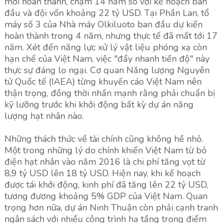
mới hoàn thành, chậm 14 năm so với kế hoạch ban
đầu và đội vốn khoảng 22 tỷ USD. Tại Phần Lan, tổ
máy số 3 của Nhà máy Olkiluoto ban đầu dự kiến
hoàn thành trong 4 năm, nhưng thực tế đã mất tới 17
năm. Xét đến năng lực xử lý vật liệu phóng xạ còn
hạn chế của Việt Nam, việc "đẩy nhanh tiến độ" này
thực sự đáng lo ngại. Cơ quan Năng lượng Nguyên
tử Quốc tế (IAEA) từng khuyến cáo Việt Nam nên
thận trọng, đồng thời nhấn mạnh rằng phải chuẩn bị
kỹ lưỡng trước khi khởi động bất kỳ dự án năng
lượng hạt nhân nào.
Những thách thức về tài chính cũng không hề nhỏ.
Một trong những lý do chính khiến Việt Nam từ bỏ
điện hạt nhân vào năm 2016 là chi phí tăng vọt từ
8,9 tỷ USD lên 18 tỷ USD. Hiện nay, khi kế hoạch
được tái khởi động, kinh phí đã tăng lên 22 tỷ USD,
tương đương khoảng 5% GDP của Việt Nam. Quan
trọng hơn nữa, dự án Ninh Thuận còn phải cạnh tranh
ngân sách với nhiều công trình hạ tầng trọng điểm