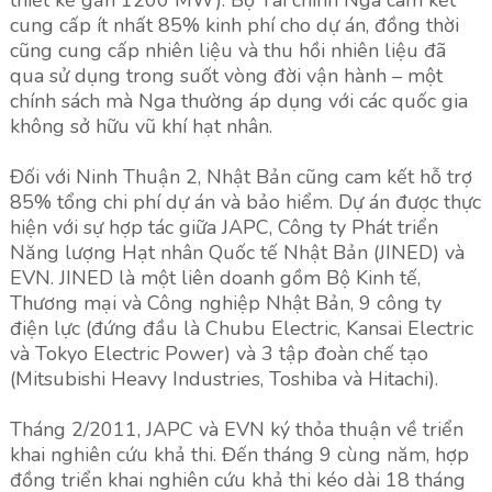
thiết kế gần 1200 MW). Bộ Tài chính Nga cam kết
cung cấp ít nhất 85% kinh phí cho dự án, đồng thời
cũng cung cấp nhiên liệu và thu hồi nhiên liệu đã
qua sử dụng trong suốt vòng đời vận hành – một
chính sách mà Nga thường áp dụng với các quốc gia
không sở hữu vũ khí hạt nhân.
Đối với Ninh Thuận 2, Nhật Bản cũng cam kết hỗ trợ
85% tổng chi phí dự án và bảo hiểm. Dự án được thực
hiện với sự hợp tác giữa JAPC, Công ty Phát triển
Năng lượng Hạt nhân Quốc tế Nhật Bản (JINED) và
EVN. JINED là một liên doanh gồm Bộ Kinh tế,
Thương mại và Công nghiệp Nhật Bản, 9 công ty
điện lực (đứng đầu là Chubu Electric, Kansai Electric
và Tokyo Electric Power) và 3 tập đoàn chế tạo
(Mitsubishi Heavy Industries, Toshiba và Hitachi).
Tháng 2/2011, JAPC và EVN ký thỏa thuận về triển
khai nghiên cứu khả thi. Đến tháng 9 cùng năm, hợp
đồng triển khai nghiên cứu khả thi kéo dài 18 tháng