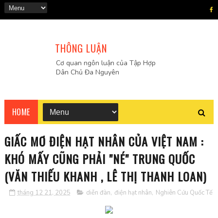
THÔNG LUẬN
Cơ quan ngôn luận của Tập Hợp
Dân Chủ Đa Nguyên
HOME
GIẤC MƠ ĐIỆN HẠT NHÂN CỦA VIỆT NAM :
KHÓ MẤY CŨNG PHẢI "NÉ" TRUNG QUỐC
(VĂN THIẾU KHANH , LÊ THỊ THANH LOAN)
tháng 12 21, 2025
diễn đàn
,
điện hạt nhân
,
Nghiên Cứu Quốc Tế