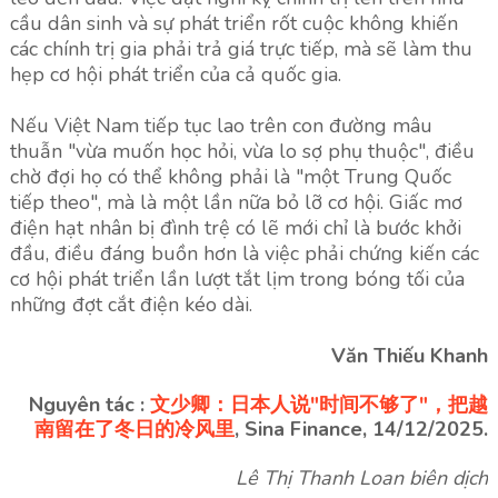
cầu dân sinh và sự phát triển rốt cuộc không khiến
các chính trị gia phải trả giá trực tiếp, mà sẽ làm thu
hẹp cơ hội phát triển của cả quốc gia.
Nếu Việt Nam tiếp tục lao trên con đường mâu
thuẫn "vừa muốn học hỏi, vừa lo sợ phụ thuộc", điều
chờ đợi họ có thể không phải là "một Trung Quốc
tiếp theo", mà là một lần nữa bỏ lỡ cơ hội. Giấc mơ
điện hạt nhân bị đình trệ có lẽ mới chỉ là bước khởi
đầu, điều đáng buồn hơn là việc phải chứng kiến các
cơ hội phát triển lần lượt tắt lịm trong bóng tối của
những đợt cắt điện kéo dài.
Văn Thiếu Khanh
Nguyên tác
:
文少卿：日本人说"时间不够了"，把越
南留在了冬日的冷风里
, Sina Finance, 14/12/2025.
Lê Thị Thanh Loan biên dịch