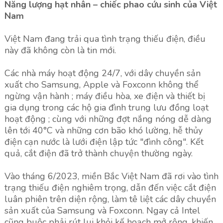
Năng lượng hạt nhân – chiếc phao cứu sinh của Việt
Nam
Việt Nam đang trải qua tình trạng thiếu điện, điều
này đã không còn là tin mới.
Các nhà máy hoạt động 24/7, với dây chuyền sản
xuất cho Samsung, Apple và Foxconn không thể
ngừng vận hành ; máy điều hòa, xe điện và thiết bị
gia dụng trong các hộ gia đình trung lưu đồng loạt
hoạt động ; cùng với những đợt nắng nóng dễ dàng
lên tới 40°C và những cơn bão khó lường, hễ thủy
điện cạn nước là lưới điện lập tức "đình công". Kết
quả, cắt điện đã trở thành chuyện thường ngày.
Vào tháng 6/2023, miền Bắc Việt Nam đã rơi vào tình
trạng thiếu điện nghiêm trọng, dẫn đến việc cắt điện
luân phiên trên diện rộng, làm tê liệt các dây chuyền
sản xuất của Samsung và Foxconn. Ngay cả Intel
cũng buộc phải rút lui khỏi kế hoạch mở rộng, khiến