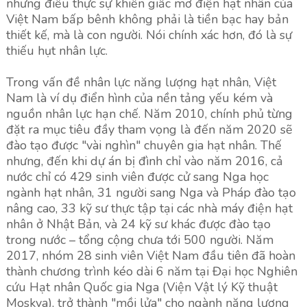
nhưng điều thực sự khiến giấc mơ điện hạt nhân của
Việt Nam bấp bênh không phải là tiền bạc hay bản
thiết kế, mà là con người. Nói chính xác hơn, đó là sự
thiếu hụt nhân lực.
Trong vấn đề nhân lực năng lượng hạt nhân, Việt
Nam là ví dụ điển hình của nền tảng yếu kém và
nguồn nhân lực hạn chế. Năm 2010, chính phủ từng
đặt ra mục tiêu đầy tham vọng là đến năm 2020 sẽ
đào tạo được "vài nghìn" chuyên gia hạt nhân. Thế
nhưng, đến khi dự án bị đình chỉ vào năm 2016, cả
nước chỉ có 429 sinh viên được cử sang Nga học
ngành hạt nhân, 31 người sang Nga và Pháp đào tạo
nâng cao, 33 kỹ sư thực tập tại các nhà máy điện hạt
nhân ở Nhật Bản, và 24 kỹ sư khác được đào tạo
trong nước – tổng cộng chưa tới 500 người. Năm
2017, nhóm 28 sinh viên Việt Nam đầu tiên đã hoàn
thành chương trình kéo dài 6 năm tại Đại học Nghiên
cứu Hạt nhân Quốc gia Nga (Viện Vật lý Kỹ thuật
Moskva), trở thành "mồi lửa" cho ngành năng lượng