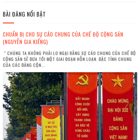
BÀI ĐĂNG NỔI BẬT
CHUẨN BỊ CHO SỰ CÁO CHUNG CỦA CHẾ ĐỘ CỘNG SẢN
(NGUYỄN GIA KIỂNG)
" CHÚNG TA KHÔNG PHẢI LO NGẠI RẰNG SỰ CÁO CHUNG CỦA CHẾ ĐỘ
CỘNG SẢN SẼ ĐƯA TỚI MỘT GIAI ĐOẠN HỖN LOẠN. ĐẶC TÍNH CHUNG
CỦA CÁC ĐẢNG CỘN...