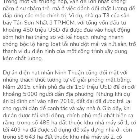
Trong một vài trường hợp, vấn đề lớn nhất không
nằm ở sự chậm trễ, mà ở việc đánh đổi chất lượng để
đáp ứng các mốc chính trị. Ví dụ, nhà ga T3 của sân
bay Tân Sơn Nhất ở TP.HCM, với tổng vốn đầu tư
khoảng 450 triệu USD, đã được đưa vào hoạt động
sớm hơn hai tháng so với kế hoạch, nhưng nhanh
chóng bộc lộ hàng loạt lỗi như dột mái và nứt sàn, trở
thành ví dụ điển hình của một công trình xây dựng
kém chất lượng.
Dự án điện hạt nhân Ninh Thuận cũng đối mặt với
những thách thức tương tự về giải phóng mặt bằng.
Năm 2015, chính phủ đã chi 150 triệu USD để di dời
khoảng 5.000 người dân địa phương. Nhưng khi dự
án bị đình chỉ vào năm 2016, đất đai đã được trả lại
cho người dân để canh tác và xây nhà ở. Giờ đây, khi
dự án được tái khởi động, chính phủ mới phát hiện ra
rằng, trong số 485 ha đất thuộc khu nhà máy số 1, có
tới 409 ha đã được sử dụng để xây dựng nhà ở ; còn
trong số 643 ha đất thuộc khu nhà máy số 2, có