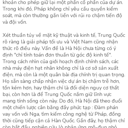
khoản cho phép giữ lại một phần cổ phần của dự án.
Trong khi đó, Pháp không chỉ yêu cầu quyền kiểm
soát, mà còn thường gắn liền với rủi ro chậm tiến độ
và đội vốn.
Xét thuần túy về mặt kỹ thuật và kinh tế, Trung Quốc
rõ ràng là giải pháp tối ưu và Việt Nam cũng nhận
thức rõ điều này. Vấn đề là Hà Nội chưa từng có ý
định "chỉ tính toán đơn thuần từ góc độ kinh tế".
Trong cách nhìn của giới hoạch định chính sách, các
nhà máy điện hạt nhân không chỉ là cơ sở sản xuất
điện, mà còn là một quân bài địa chính trị quan trọng.
Họ sẵn sàng chấp nhận việc dự án bị chậm trễ hơn,
tốn kém hơn, hay thậm chí là đối diện nguy cơ thất
bại, còn hơn là để Trung Quốc nắm giữ lĩnh vực
mang tính sống còn này. Do đó, Hà Nội đã theo đuổi
một chiến lược cân bằng đầy phức tạp : Đàm phán
vay vốn với Nga, tìm kiếm công nghệ từ Pháp, đồng
thời cũng tiếp cận cả Hàn Quốc. Gần đây, họ thậm chí
còn bắt đầu nghiên cứu lò phản ứng mô-đun nhỏ