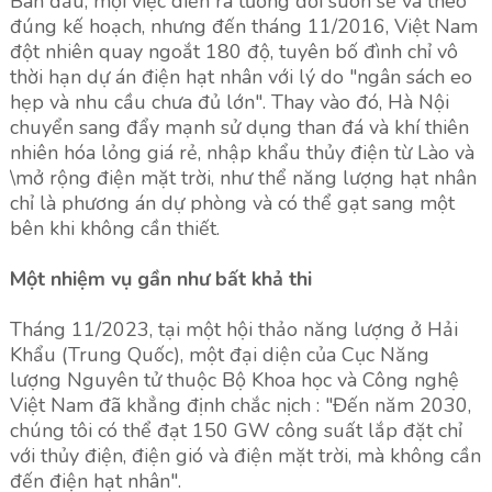
Ban đầu, mọi việc diễn ra tương đối suôn sẻ và theo
đúng kế hoạch, nhưng đến tháng 11/2016, Việt Nam
đột nhiên quay ngoắt 180 độ, tuyên bố đình chỉ vô
thời hạn dự án điện hạt nhân với lý do "ngân sách eo
hẹp và nhu cầu chưa đủ lớn". Thay vào đó, Hà Nội
chuyển sang đẩy mạnh sử dụng than đá và khí thiên
nhiên hóa lỏng giá rẻ, nhập khẩu thủy điện từ Lào và
\mở rộng điện mặt trời, như thể năng lượng hạt nhân
chỉ là phương án dự phòng và có thể gạt sang một
bên khi không cần thiết.
Một nhiệm vụ gần như bất khả thi
Tháng 11/2023, tại một hội thảo năng lượng ở Hải
Khẩu (Trung Quốc), một đại diện của Cục Năng
lượng Nguyên tử thuộc Bộ Khoa học và Công nghệ
Việt Nam đã khẳng định chắc nịch : "Đến năm 2030,
chúng tôi có thể đạt 150 GW công suất lắp đặt chỉ
với thủy điện, điện gió và điện mặt trời, mà không cần
đến điện hạt nhân".