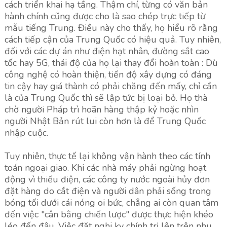
cách triển khai hạ tầng. Thậm chí, từng có văn bản
hành chính cũng được cho là sao chép trực tiếp từ
mẫu tiếng Trung. Điều này cho thấy, họ hiểu rõ rằng
cách tiếp cận của Trung Quốc có hiệu quả. Tuy nhiên,
đối với các dự án như điện hạt nhân, đường sắt cao
tốc hay 5G, thái độ của họ lại thay đổi hoàn toàn : Dù
công nghệ có hoàn thiện, tiến độ xây dựng có đáng
tin cậy hay giá thành có phải chăng đến mấy, chỉ cần
là của Trung Quốc thì sẽ lập tức bị loại bỏ. Họ thà
chờ người Pháp trì hoãn hàng thập kỷ hoặc nhìn
người Nhật Bản rút lui còn hơn là để Trung Quốc
nhập cuộc.
Tuy nhiên, thực tế lại không vận hành theo các tính
toán ngoại giao. Khi các nhà máy phải ngừng hoạt
động vì thiếu điện, các công ty nước ngoài hủy đơn
đặt hàng do cắt điện và người dân phải sống trong
bóng tối dưới cái nóng oi bức, chẳng ai còn quan tâm
đến việc "cân bằng chiến lược" được thực hiện khéo
léo đến đâu. Việc đặt nghi kỵ chính trị lên trên nhu