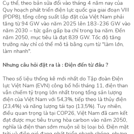
Cụ thể, theo bản sửa đổi vào tháng 4 năm nay của
Quy hoạch phát triển điện lực quốc gia giai đoạn VIII
(PDP8), tổng công suất lắp đặt của Việt Nam phải
tăng từ 94 GW vào năm 2025 lên 183-236 GW vào
năm 2030 – tức gần gấp ba chỉ trong ba năm. Đến
năm 2050, mục tiêu là đạt 839 GW. Tốc độ tăng
trưởng này chỉ có thể mô tả bằng cụm từ "làm lớn,
làm nhanh".
Nhưng câu hỏi đặt ra là : Điện đến từ đâu ?
Theo số liệu thống kê mới nhất do Tập đoàn Điện
lực Việt Nam (EVN) công bố hồi tháng 11, điện than
vẫn chiếm tỷ trọng lớn nhất trong tổng sản lượng
điện của Việt Nam với 54,3%, tiếp theo là thủy điện
(23,4%) và năng lượng tái tạo (13,5%). Tuy nhiên,
điều quan trọng là tại COP26, Việt Nam đã cam kết
đạt được mục tiêu trung hòa carbon vào năm 2050,
nghĩa là điện than sớm muộn sẽ bị loại bỏ. Điện mặt
trời và điện gió đang phát triển nhanh chóng, nhưng