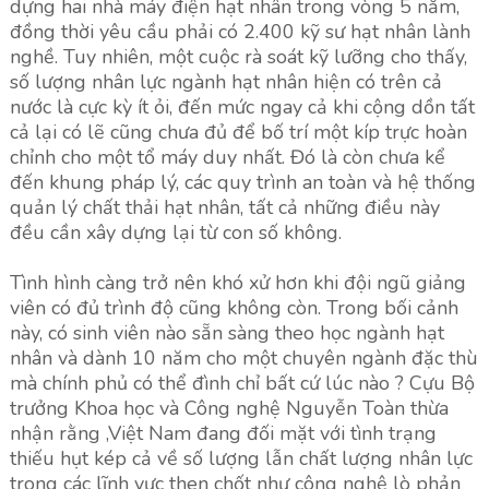
dựng hai nhà máy điện hạt nhân trong vòng 5 năm,
đồng thời yêu cầu phải có 2.400 kỹ sư hạt nhân lành
nghề. Tuy nhiên, một cuộc rà soát kỹ lưỡng cho thấy,
số lượng nhân lực ngành hạt nhân hiện có trên cả
nước là cực kỳ ít ỏi, đến mức ngay cả khi cộng dồn tất
cả lại có lẽ cũng chưa đủ để bố trí một kíp trực hoàn
chỉnh cho một tổ máy duy nhất. Đó là còn chưa kể
đến khung pháp lý, các quy trình an toàn và hệ thống
quản lý chất thải hạt nhân, tất cả những điều này
đều cần xây dựng lại từ con số không.
Tình hình càng trở nên khó xử hơn khi đội ngũ giảng
viên có đủ trình độ cũng không còn. Trong bối cảnh
này, có sinh viên nào sẵn sàng theo học ngành hạt
nhân và dành 10 năm cho một chuyên ngành đặc thù
mà chính phủ có thể đình chỉ bất cứ lúc nào ? Cựu Bộ
trưởng Khoa học và Công nghệ Nguyễn Toàn thừa
nhận rằng ,Việt Nam đang đối mặt với tình trạng
thiếu hụt kép cả về số lượng lẫn chất lượng nhân lực
trong các lĩnh vực then chốt như công nghệ lò phản