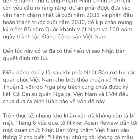
đến 5 năm ! Thủ tướng Phạm Minh Chính thậm chí
còn yêu cầu rõ ràng rằng, dự án phải được đưa vào
vận hành chậm nhất là cuối năm 2031 và phấn đấu
hoàn thành trước cuối năm 2030, để kịp chào mừng
kỷ niệm 85 năm Quốc khánh Việt Nam và 100 năm
ngày thành lập Đảng Cộng sản Việt Nam.
Đến lúc này, có lẽ đã có thể hiểu vì sao Nhật Bản
quyết định rút lui.
Điều đáng chú ý là, sau khi phía Nhật Bản rút lui, các
quan chức Việt Nam cho biết thỏa thuận về Ninh
Thuận 1 vốn do Nga phụ trách cũng chưa được ký
kết. Cả Đại sứ quán Nga tại Việt Nam và EVN đều
chưa đưa ra bình luận nào về vấn đề này.
Trên thực tế, những khó khăn vốn đã không còn là bí
mật. Tháng 6 vừa qua, tờ Nikkei Asian Review dẫn lời
một quan chức Nhật Bản từng thăm Việt Nam vào
tháng 2 cho biết : "Hiện tại, chúng tôi không có mẫu