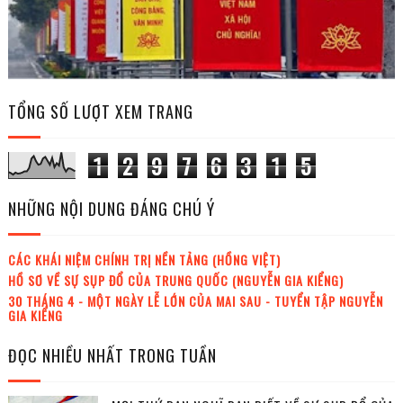
TỔNG SỐ LƯỢT XEM TRANG
1
2
9
7
6
3
1
5
NHỮNG NỘI DUNG ĐÁNG CHÚ Ý
CÁC KHÁI NIỆM CHÍNH TRỊ NỀN TẢNG (HỒNG VIỆT)
HỒ SƠ VỀ SỰ SỤP ĐỔ CỦA TRUNG QUỐC (NGUYỄN GIA KIỂNG)
30 THÁNG 4 - MỘT NGÀY LỄ LỚN CỦA MAI SAU - TUYỂN TẬP NGUYỄN
GIA KIỂNG
ĐỌC NHIỀU NHẤT TRONG TUẦN