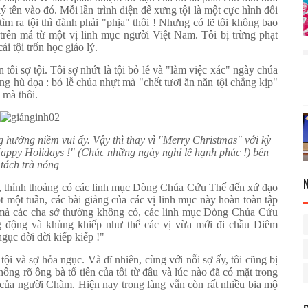
ý tên vào đó. Mỗi lần trình diện để xưng tội là một cực hình đối
tìm ra tội thì đành phải "phịa" thôi ! Nhưng có lẽ tôi không bao
trên má từ một vị linh mục người Việt Nam. Tôi bị trừng phạt
i tội trốn học giáo lý.
 tôi sợ tội. Tôi sợ nhứt là tội bỏ lễ và "làm việc xác" ngày chúa
ng hù dọa : bỏ lễ chúa nhựt mà "chết tươi ăn năn tội chẳng kịp"
 mà thôi.
g hưởng niềm vui ấy. Vậy thì thay vì "Merry Christmas" với kỳ
Happy Holidays !" (Chúc những ngày nghỉ lễ hạnh phúc !) bên
tách trà nóng
ớc, thỉnh thoảng có các linh mục Dòng Chúa Cứu Thế đến xứ đạo
ốt một tuần, các bài giảng của các vị linh mục này hoàn toàn tập
n mà các cha sở thường không có, các linh mục Dòng Chúa Cứu
g động và khủng khiếp như thể các vị vừa mới đi chầu Diêm
gục đời đời kiếp kiếp !"
tội và sợ hỏa ngục. Và dĩ nhiên, cùng với nỗi sợ ấy, tôi cũng bị
ông rõ ông bà tổ tiên của tôi từ đâu và lúc nào đã có mặt trong
 của người Chàm. Hiện nay trong làng vẫn còn rất nhiều bia mộ