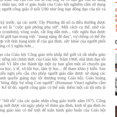
i nhân tạo, bởi vì giáo huấn của Giáo hội nghiêm cấm sử dụng
g người công giáo ở tuổi U80 như ông bạn đồng đạo của tôi và
C
H
G
kỷ trước, tại các nước Tây Phương đã nổ ra điều thường được
3
a nó là "cuộc giải phóng phụ nữ". Một cách cụ thể, nhờ các
T
u (condom), vòng xoắn, cắt ống dẫn tinh... việc ngừa thai được
hỉ giới hạn trong việc "mang nặng đẻ đau", vợ chồng có thể lên
p với tình trạng kinh tế của gia đình, sức khỏe của người phối
ng có ý nghĩa hơn...
 của Giáo hội Công giáo trên khắp thế giới và rất nhiều giáo
iếng nói chính thức của Giáo hội. Năm 1968, nhà lãnh đạo tối
aolô VI liền cho thành lập một ủy ban gồm một số chuyên gia
a học, y tế, xã hội học, tâm lý học... để tham khảo ý kiến. Sau
n kiến nghị yêu cầu cho phép người giáo dân được sử dụng các
anh quyền giảng dạy tối thượng trong Giáo hội, Giáo hoàng
 "Thông điệp Sự sống Con người" (Humanae Vitae) nghiêm cấm
. Kể từ đó, người công giáo có thể mắc thêm một cái tội nữa là
ự "bối rối" của các quân nhân công giáo trước năm 1975. Công
ng mới được vài ngày phép về thăm gia đình, kinh tế gia đình èo
công giáo nào có thể triệt để tuân hành giáo huấn của Giáo hội