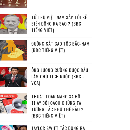
TỨ TRỤ VIỆT NAM SẮP TỚI SẼ
BIẾN ĐỘNG RA SAO ? (BBC
TIẾNG VIỆT)
ĐƯỜNG SẮT CAO TỐC BẮC-NAM
(BBC TIẾNG VIỆT)
ÔNG LƯƠNG CƯỜNG ĐƯỢC BẦU
LÀM CHỦ TỊCH NƯỚC (BBC -
VOA)
THUẬT TOÁN MẠNG XÃ HỘI
THAY ĐỔI CÁCH CHÚNG TA
TƯƠNG TÁC NHƯ THẾ NÀO ?
(BBC TIẾNG VIỆT)
TAYLOR SWIFT TÁC ĐỘNG RA