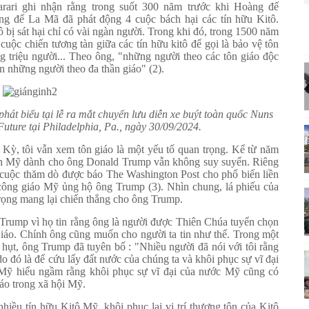
Harari ghi nhận rằng trong suốt 300 năm trước khi Hoàng đế
àng đế La Mã đã phát động 4 cuộc bách hại các tín hữu Kitô.
ô bị sát hại chỉ có vài ngàn người. Trong khi đó, trong 1500 năm
 cuộc chiến tương tàn giữa các tín hữu kitô để gọi là bảo vệ tôn
g triệu người... Theo ông, "những người theo các tôn giáo độc
 những người theo đa thần giáo" (2).
hát biểu tại lễ ra mắt chuyến lưu diễn xe buýt toàn quốc Nuns
uture tại Philadelphia, Pa., ngày 30/09/2024.
 Kỳ, tôi vẫn xem tôn giáo là một yếu tố quan trọng. Kể từ năm
ành Mỹ dành cho ông Donald Trump vẫn không suy suyển. Riêng
 cuộc thăm dò được báo The Washington Post cho phổ biến liền
công giáo Mỹ ủng hộ ông Trump (3). Nhìn chung, lá phiếu của
trọng mang lại chiến thắng cho ông Trump.
Trump vì họ tin rằng ông là người được Thiên Chúa tuyển chọn
iáo. Chính ông cũng muốn cho người ta tin như thế. Trong một
 hụt, ông Trump đã tuyên bố : "Nhiều người đã nói với tôi rằng
 do đó là để cứu lấy đất nước của chúng ta và khôi phục sự vĩ đại
 Mỹ hiểu ngầm rằng khôi phục sự vĩ đại của nước Mỹ cũng có
iáo trong xã hội Mỹ.
hiều tín hữu Kitô Mỹ, khôi phục lại vị trí thượng tôn của Kitô