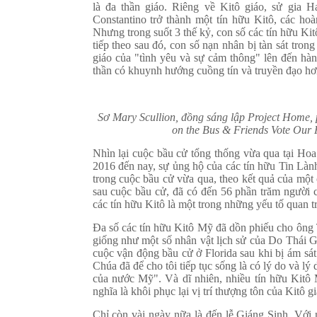
là đa thần giáo. Riêng về Kitô giáo, sử gia 
Constantino trở thành một tín hữu Kitô, các ho
Nhưng trong suốt 3 thế kỷ, con số các tín hữu Kit
tiếp theo sau đó, con số nạn nhân bị tàn sát trong
giáo của "tình yêu và sự cảm thông" lên đến hàn
thần có khuynh hướng cuồng tín và truyền đạo hơn
Sơ Mary Scullion, đồng sáng lập Project Home, p
on the Bus & Friends Vote Our F
Nhìn lại cuộc bầu cử tổng thống vừa qua tại Hoa
2016 đến nay, sự ủng hộ của các tín hữu Tin L
trong cuộc bầu cử vừa qua, theo kết quả của một
sau cuộc bầu cử, đã có đến 56 phần trăm người 
các tín hữu Kitô là một trong những yếu tố quan 
Đa số các tín hữu Kitô Mỹ đã dồn phiếu cho ông 
giống như một số nhân vật lịch sử của Do Thái G
cuộc vận động bầu cử ở Florida sau khi bị ám sát
Chúa đã để cho tôi tiếp tục sống là có lý do và lý
của nước Mỹ". Và dĩ nhiên, nhiều tín hữu Kitô
nghĩa là khôi phục lại vị trí thượng tôn của Kitô g
Chỉ còn vài ngày nữa là đến lễ Giáng Sinh. Với n