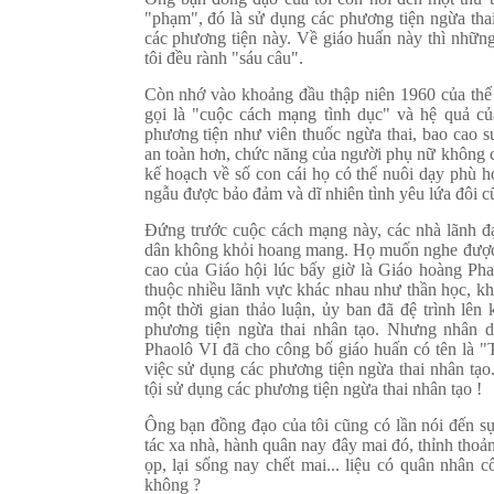
"phạm", đó là sử dụng các phương tiện ngừa tha
các phương tiện này. Về giáo huấn này thì nhữn
tôi đều rành "sáu câu".
Còn nhớ vào khoảng đầu thập niên 1960 của thế 
gọi là "cuộc cách mạng tình dục" và hệ quả củ
phương tiện như viên thuốc ngừa thai, bao cao s
an toàn hơn, chức năng của người phụ nữ không c
kế hoạch về số con cái họ có thể nuôi dạy phù hợ
ngẫu được bảo đảm và dĩ nhiên tình yêu lứa đôi cũ
Đứng trước cuộc cách mạng này, các nhà lãnh đạo
dân không khỏi hoang mang. Họ muốn nghe được t
cao của Giáo hội lúc bấy giờ là Giáo hoàng Ph
thuộc nhiều lãnh vực khác nhau như thần học, kho
một thời gian thảo luận, ủy ban đã đệ trình lê
phương tiện ngừa thai nhân tạo. Nhưng nhân d
Phaolô VI đã cho công bố giáo huấn có tên là
việc sử dụng các phương tiện ngừa thai nhân tạo
tội sử dụng các phương tiện ngừa thai nhân tạo !
Ông bạn đồng đạo của tôi cũng có lần nói đến s
tác xa nhà, hành quân nay đây mai đó, thỉnh thoả
ọp, lại sống nay chết mai... liệu có quân nhân 
không ?