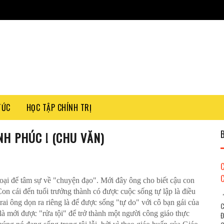
TỨC
HỌC TẬP CHÍNH TRỊ
H PHÚC ! (CHU VĂN)
oại để tâm sự về "chuyện đạo". Mới đây ông cho biết cậu con
Con cái đến tuổi trưởng thành có được cuộc sống tự lập là điều
"
ai ông dọn ra riêng là để được sống "tự do" với cô bạn gái của
C
 là mới được "rửa tội" để trở thành một người công giáo thực
Đ