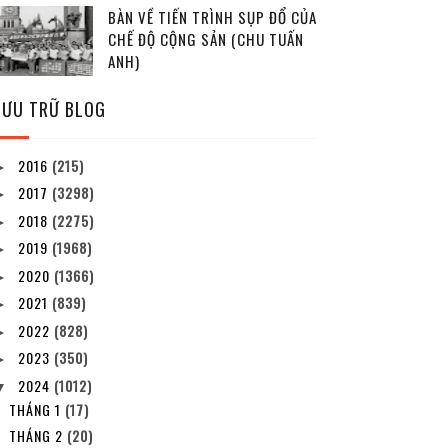
BÀN VỀ TIẾN TRÌNH SỤP ĐỔ CỦA
CHẾ ĐỘ CỘNG SẢN (CHU TUẤN
ANH)
LƯU TRỮ BLOG
2016
(215)
►
2017
(3298)
►
2018
(2275)
►
2019
(1968)
►
2020
(1366)
►
2021
(839)
►
2022
(828)
►
2023
(350)
►
2024
(1012)
▼
THÁNG 1
(17)
THÁNG 2
(20)