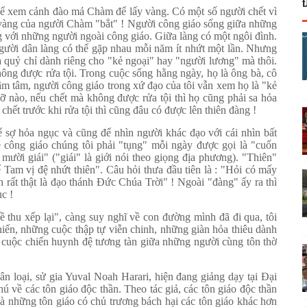
để xem cảnh đào mả Chàm để lấy vàng. Có một số người chết vì
 vàng của người Chàm "bắt" ! Người công giáo sống giữa những
g với những người ngoài công giáo. Giữa làng có một ngôi đình.
người dân làng có thể gặp nhau mỗi năm ít nhứt một lần. Nhưng
 quỷ chỉ dành riêng cho "kẻ ngoại" hay "người lương" mà thôi.
ng được rửa tội. Trong cuộc sống hằng ngày, họ là ông bà, cô
âm tâm, người công giáo trong xứ đạo của tôi vẫn xem họ là "kẻ
cỡ nào, nếu chết mà không được rửa tội thì họ cũng phải sa hỏa
hết trước khi rửa tội thì cũng đâu có được lên thiên đàng !
ể sợ hỏa ngục và cũng để nhìn người khác đạo với cái nhìn bất
 công giáo chúng tôi phải "tụng" mỗi ngày được gọi là "cuốn
 mười giái" ("giái" là giới nói theo giọng địa phương). "Thiên"
am vị đệ nhứt thiên". Câu hỏi thưa đầu tiên là : "Hỏi có mấy
 rất thật là đạo thánh Đức Chúa Trời" ! Ngoài "đàng" ấy ra thì
c !
về thu xếp lại", càng suy nghĩ về con đường mình đã đi qua, tôi
hiến, những cuộc thập tự viễn chinh, những giàn hỏa thiêu dành
 cuộc chiến huynh đệ tương tàn giữa những người cùng tôn thờ
ân loại, sử gia Yuval Noah Harari, hiện đang giảng dạy tại Đại
hú về các tôn giáo độc thần. Theo tác giả, các tôn giáo độc thần
à những tôn giáo có chủ trương bách hại các tôn giáo khác hơn