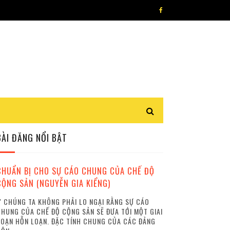
BÀI ĐĂNG NỔI BẬT
CHUẨN BỊ CHO SỰ CÁO CHUNG CỦA CHẾ ĐỘ
CỘNG SẢN (NGUYỄN GIA KIỂNG)
 CHÚNG TA KHÔNG PHẢI LO NGẠI RẰNG SỰ CÁO
HUNG CỦA CHẾ ĐỘ CỘNG SẢN SẼ ĐƯA TỚI MỘT GIAI
OẠN HỖN LOẠN. ĐẶC TÍNH CHUNG CỦA CÁC ĐẢNG