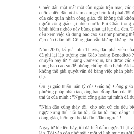
Chiến đấu một mất một còn ngoài trận mạc, các 
cuộc chiến đấu nội tâm cam go hơn khi phải đối 
của các quân nhân công giáo, tôi không thể khôn
người công giáo tại nhiều nước Phi Châu trong 
bệnh hiểm nghèo này bùng phát tại lục địa đen, 
đều xem việc sử dụng bao cao su như phương thế
đạo của Giáo hội Công giáo vẫn khăng khăng lên
Năm 2005, ký giả John Thavis, đặc phái viên của
đã ghi lại lập trường của Giáo hoàng Benedictô 
chuyến bay từ Ý sang Cameroun, khi được các ký
dụng bao cao su để phòng chống dịch bệnh Aids-H
không thể giải quyết vấn đề bằng việc phân phát b
(1).
Ôn lại giáo huấn luân lý của Giáo hội Công giáo
phương pháp nhân tạo, ông bạn đồng đạo của tôi 
trai út của mình : "Người công giáo tụi mình đã đ
"Nhìn đâu cũng thấy tội" cho nên cử chỉ tiêu b
ngực xưng thú "lỗi tại tôi, lỗi tại tôi mọi đàng
công giáo, luôn gọi họ là dân "đấm ngực" !
Ngay từ lúc lên bảy, tôi đã biết đấm ngực. Thật vậ
lần. Tôi vẫn còn nhớ mãi : một vị linh mục người