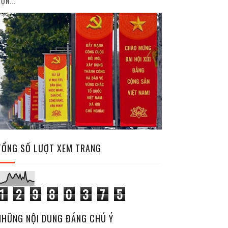
ỘN...
TỔNG SỐ LƯỢT XEM TRANG
1
2
9
8
0
3
7
5
NHỮNG NỘI DUNG ĐÁNG CHÚ Ý