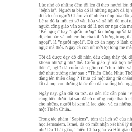
Lúc nhỏ có những đêm tôi lén đi theo người lớn 
"bệnh lạ". Người ta bảo đó là những người đã bị
di tích của người Chàm và dĩ nhiên cũng hòa đồn
Lẽ ra đó là một cơ sở văn hóa và xã hội để mọi 
người công giáo vẫn xem đó là nơi cư ngụ của ma
"Kẻ ngoại" hay "người lương" là những người khô
dì, chú bác và anh em họ của tôi. Nhưng trong th
ngoại", là "người ngoài". Dù có ăn ngay ở lành 
ngục mà thôi. Ngay cả con nít mới lọt lòng mẹ mà c
Tôi đã được dạy dỗ để nhìn đâu cũng thấy tội, đ
khoan nhượng như thế. Cuốn giáo lý mà bọn trẻ
thiên", nghĩa là cuốn sách gồm có "chín thiên và
thứ nhứt xướng như sau : "Thiên Chúa Nhứt Thể T
đàng lên thiên đàng ? Thưa có một đàng rất chánh
tất cả mọi con đường khác đều dẫn xuống hỏa ngụ
Ngày nay, gần đất xa trời, đã đến lúc cần phải "
càng hiểu được tại sao đã có những cuộc thánh c
cho những người bị xem là lạc giáo, và cả những
một Thiên Chúa...
Trong tác phẩm "Sapiens", tóm tắt lịch sử của nh
học Jerusalem, Israel, đã có một nhận xét khá lý t
như Do Thái giáo, Thiên Chúa giáo và Hồi giáo l