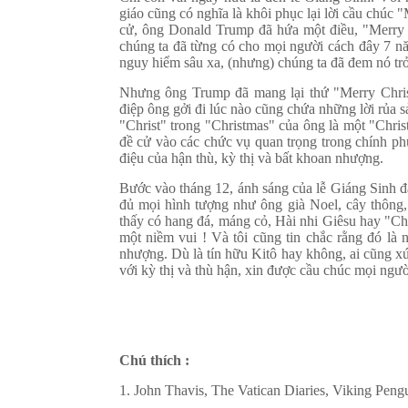
giáo cũng có nghĩa là khôi phục lại lời cầu chú
cử, ông Donald Trump đã hứa một điều, "Merry C
chúng ta đã từng có cho mọi người cách đây 7 nă
nguy hiểm sâu xa, (nhưng) chúng ta đã đem nó trở 
Nhưng ông Trump đã mang lại thứ "Merry Chri
điệp ông gởi đi lúc nào cũng chứa những lời rủa s
"Christ" trong "Christmas" của ông là một "Chri
đề cử vào các chức vụ quan trọng trong chính ph
điệu của hận thù, kỳ thị và bất khoan nhượng.
Bước vào tháng 12, ánh sáng của lễ Giáng Sinh đã
đủ mọi hình tượng như ông già Noel, cây thông,
thấy có hang đá, máng cỏ, Hài nhi Giêsu hay "Chri
một niềm vui ! Và tôi cũng tin chắc rằng đó là 
nhượng. Dù là tín hữu Kitô hay không, ai cũng x
với kỳ thị và thù hận, xin được cầu chúc mọi ng
Chú thích :
1. John Thavis, The Vatican Diaries, Viking Pengu