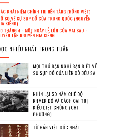
ÁC KHÁI NIỆM CHÍNH TRỊ NỀN TẢNG (HỒNG VIỆT)
Ồ SƠ VỀ SỰ SỤP ĐỔ CỦA TRUNG QUỐC (NGUYỄN
IA KIỂNG)
0 THÁNG 4 - MỘT NGÀY LỄ LỚN CỦA MAI SAU -
UYỂN TẬP NGUYỄN GIA KIỂNG
ĐỌC NHIỀU NHẤT TRONG TUẦN
MỌI THỨ BẠN NGHĨ BẠN BIẾT VỀ
SỰ SỤP ĐỔ CỦA LIÊN XÔ ĐỀU SAI
NHÌN LẠI 50 NĂM CHẾ ĐỘ
KHMER ĐỎ VÀ CÁCH CAI TRỊ
KIỂU DIỆT CHỦNG (CHI
PHƯƠNG)
TỪ HÁN VIỆT GỐC NHẬT