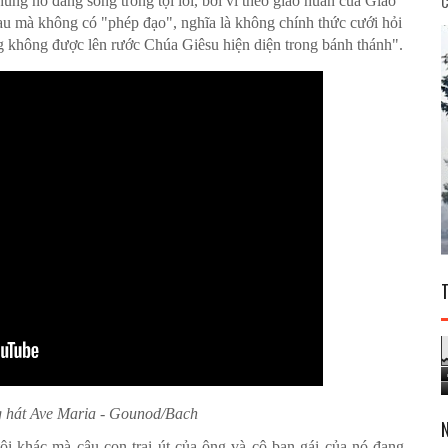
C
úng nó đang sống trong tội lỗi, bởi vì theo giáo huấn của Giáo
au mà không có "phép đạo", nghĩa là không chính thức cưới hỏi
ũng không được lên rước Chúa Giêsu hiện diện trong bánh thánh".
hát Ave Maria - Gounod/Bach
ội khác mà cậu con trai út của ông và cô bạn gái của nó đang