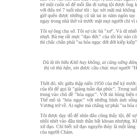
trẻ một cuốn sổ để mỗi lần đi xưng tội được ông k
với đứa trẻ 7 tuổi như tôi : lục xét mãi mà không 
giờ quên được những cú tát tai in năm ngón tay 
ngay trong nhà thờ và trước mặt mọi người chỉ vì cá
Tôi sợ ông cha sở. Tôi sợ các bà "xơ". Và dĩ nhiên
nhựt. Bà mẹ rất mực "đạo đức" của tôi lúc nào cũ
thì chắc chắn phải "sa hỏa ngục đời đời kiếp kiếp"
Dù là tín hữu Kitô hay không, ai cũng xứng đán
thị và thù hận, xin được cầu chúc mọi người "
Thời đó, tức giữa thập niên 1950 của thế kỷ trư
của tôi để gọi là "giảng tuần đại phúc". Trong su
trung vào chủ đề "hỏa ngục". Với tài hùng biệ
Thế mô tả "hỏa ngục" với những hình ảnh sốn
Vương trở về. Ai nghe mà chẳng sợ phải "sa hỏa n
Tôi được dạy dỗ để nhìn đâu cũng thấy tội, để sợ 
nhồi nhét vào đầu tinh thần bất khoan nhượng. Kh
xứ đạo. Chỉ biết xứ đạo nguyên thủy là một làng
của người Chàm.