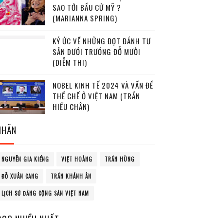
SAO TỚI BẦU CỬ MỸ ?
(MARIANNA SPRING)
KÝ ỨC VỀ NHỮNG ĐỢT ĐÁNH TƯ
SẢN DƯỚI TRƯỚNG ĐỖ MƯỜI
(DIỄM THI)
NOBEL KINH TẾ 2024 VÀ VẤN ĐỀ
THỂ CHẾ Ở VIỆT NAM (TRẦN
HIẾU CHÂN)
NHÃN
NGUYỄN GIA KIỂNG
VIỆT HOÀNG
TRẦN HÙNG
ĐỖ XUÂN CANG
TRẦN KHÁNH ÂN
LỊCH SỬ ĐẢNG CỘNG SẢN VIỆT NAM