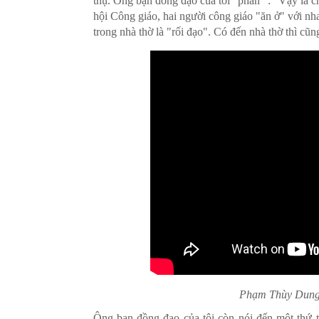
thụ. Ông bạn đồng đạo của tôi "phán" : "Vậy là ch
hội Công giáo, hai người công giáo "ăn ở" với nh
trong nhà thờ là "rối đạo". Có đến nhà thờ thì c
Phạm Thùy Dung 
Ông bạn đồng đạo của tôi còn nói đến một thứ t