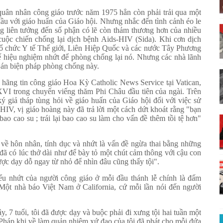
quân nhân công giáo trước năm 1975 hẳn còn phải trải qua một
đầu với giáo huấn của Giáo hội. Nhưng nhắc đến tình cảnh éo le
g liên tưởng đến số phận có lẽ còn thảm thương hơn của nhiều
cuộc chiến chống lại dịch bệnh Aids-HIV (Sida). Khi cơn dịch
Tổ chức Y tế Thế giới, Liên Hiệp Quốc và các nước Tây Phương
 hiệu nghiệm nhứt để phòng chống lại nó. Nhưng các nhà lãnh
 án biện pháp phòng chống này.
 hãng tin công giáo Hoa Kỳ Catholic News Service tại Vatican,
XVI trong chuyến viếng thăm Phi Châu đầu tiên của ngài. Trên
 giả tháp tùng hỏi về giáo huấn của Giáo hội đối với việc sử
IV, vị giáo hoàng này đã trả lời một cách dứt khoát rằng "bạn
ao cao su ; trái lại bao cao su làm cho vấn đề thêm tồi tệ hơn"
 về hôn nhân, tính dục và nhứt là vấn đề ngừa thai bằng những
đã có lúc thở dài như để bày tỏ một chút cảm thông với cậu con
ược dạy dỗ ngay từ nhỏ để nhìn đâu cũng thấy tội".
iểu nhứt của người công giáo ở mỗi đầu thánh lễ chính là đấm
". Một nhà báo Việt Nam ở California, cứ mỗi lần nói đến người
y, 7 tuổi, tôi đã được dạy và buộc phải đi xưng tội hai tuần một
 Pháp khi về làm quản nhiệm xứ đạo của tôi đã phát cho mỗi đứa