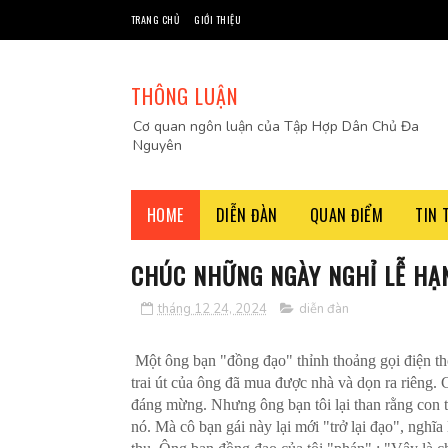
TRANG CHỦ
GIỚI THIỆU
THÔNG LUẬN
Cơ quan ngôn luận của Tập Hợp Dân Chủ Đa
Nguyên
HOME
DIỄN ĐÀN
QUAN ĐIỂM
TIN 
CHÚC NHỮNG NGÀY NGHỈ LỄ HẠN
tháng 12 24, 2024
diễn đàn
Một ông bạn "đồng đạo" thỉnh thoảng gọi điện th
trai út của ông đã mua được nhà và dọn ra riêng. 
đáng mừng. Nhưng ông bạn tôi lại than rằng con tr
nó. Mà cô bạn gái này lại mới "trở lại đạo", nghĩa