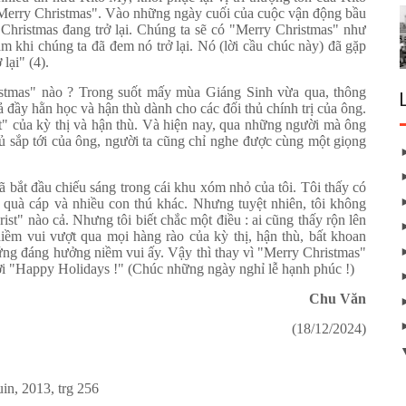
c "Merry Christmas". Vào những ngày cuối của cuộc vận động bầu
hristmas đang trở lại. Chúng ta sẽ có "Merry Christmas" như
m khi chúng ta đã đem nó trở lại. Nó (lời cầu chúc này) đã gặp
lại" (4).
stmas" nào ? Trong suốt mấy mùa Giáng Sinh vừa qua, thông
ả đầy hằn học và hận thù dành cho các đối thủ chính trị của ông.
st" của kỳ thị và hận thù. Và hiện nay, qua những người mà ông
ủ sắp tới của ông, người ta cũng chỉ nghe được cùng một giọng
 bắt đầu chiếu sáng trong cái khu xóm nhỏ của tôi. Tôi thấy có
 quà cáp và nhiều con thú khác. Nhưng tuyệt nhiên, tôi không
st" nào cả. Nhưng tôi biết chắc một điều : ai cũng thấy rộn lên
niềm vui vượt qua mọi hàng rào của kỳ thị, hận thù, bất khoan
ứng đáng hưởng niềm vui ấy. Vậy thì thay vì "Merry Christmas"
ười "Happy Holidays !" (Chúc những ngày nghỉ lễ hạnh phúc !)
Chu Văn
(18/12/2024)
in, 2013, trg 256