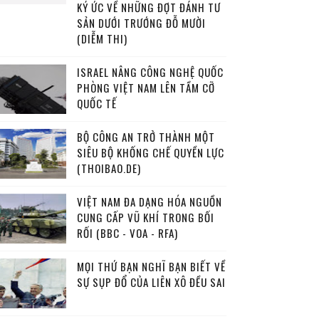
KÝ ỨC VỀ NHỮNG ĐỢT ĐÁNH TƯ
SẢN DƯỚI TRƯỚNG ĐỖ MƯỜI
(DIỄM THI)
ISRAEL NÂNG CÔNG NGHỆ QUỐC
PHÒNG VIỆT NAM LÊN TẦM CỠ
QUỐC TẾ
BỘ CÔNG AN TRỞ THÀNH MỘT
SIÊU BỘ KHỐNG CHẾ QUYỀN LỰC
(THOIBAO.DE)
VIỆT NAM ĐA DẠNG HÓA NGUỒN
CUNG CẤP VŨ KHÍ TRONG BỐI
RỐI (BBC - VOA - RFA)
MỌI THỨ BẠN NGHĨ BẠN BIẾT VỀ
SỰ SỤP ĐỔ CỦA LIÊN XÔ ĐỀU SAI