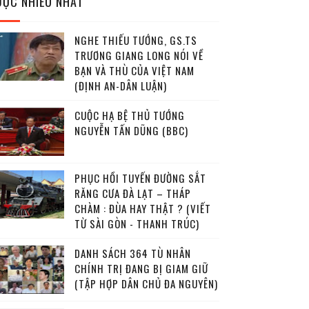
ĐỌC NHIỀU NHẤT
NGHE THIẾU TƯỚNG, GS.TS
TRƯƠNG GIANG LONG NÓI VỀ
BẠN VÀ THÙ CỦA VIỆT NAM
(ĐỊNH AN-DÂN LUẬN)
CUỘC HẠ BỆ THỦ TƯỚNG
NGUYỄN TẤN DŨNG (BBC)
PHỤC HỒI TUYẾN ĐƯỜNG SẮT
RĂNG CƯA ĐÀ LẠT – THÁP
CHÀM : ĐÙA HAY THẬT ? (VIẾT
TỪ SÀI GÒN - THANH TRÚC)
DANH SÁCH 364 TÙ NHÂN
CHÍNH TRỊ ĐANG BỊ GIAM GIỮ
(TẬP HỢP DÂN CHỦ ĐA NGUYÊN)