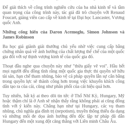
Để giải thích về công trình nghiên cứu của ba nhà kinh tế và tầm
quan trọng của công trình này, tác giả đã trò chuyện với Renaud
Foucart, giảng viên cao cấp về kinh tế tại Đại học Lancaster, Vương
quốc Anh.
Những cống hiến của Daron Acemoglu, Simon Johnson và
James Robinson
Ba học giả giành giải thưởng chủ yếu nhờ việc cung cấp bằng
chứng nhân quả về ảnh hưởng của chất lượng thể chế của một quốc
gia đối với sự thịnh vượng kinh tế của quốc gia đó.
Thoạt đầu nghe qua chuyện này như "thừa giấy vẽ voi". Hầu hết
mọi người đều đồng tình rằng một quốc gia thực thi quyền sở hữu
tài sản, hạn chế tham nhũng, bảo vệ cả pháp quyền lẫn sự cân bằng
trong quyền lực sẽ thành công hơn trong việc khuyến khích công
dân tạo ra của cải, cũng như phân phối của cải hiệu quả hơn.
Tuy nhiên, bất kỳ ai theo dõi tin tức ở Thổ Nhĩ Kỳ, Hungary, Mỹ
hoặc thậm chí là ở Anh sẽ nhận thấy rằng không phải ai cũng đồng
tình với ý kiến này. Chẳng hạn như tại Hungary, các vụ tham
nhũng, chủ nghĩa gia đình trị (nepotism), truyền thông thiếu đa dạng
và những mối đe dọa ảnh hưởng đến độc lập tư pháp đã dẫn
Hungary đến một xung đột căng thẳng với Liên minh Châu Âu.