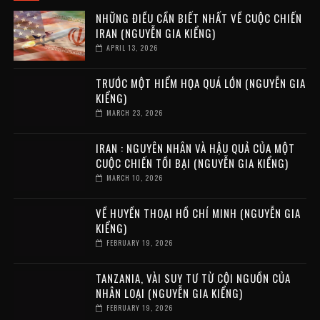
NHỮNG ĐIỀU CẦN BIẾT NHẤT VỀ CUỘC CHIẾN
IRAN (NGUYỄN GIA KIỂNG)
APRIL 13, 2026
TRƯỚC MỘT HIỂM HỌA QUÁ LỚN (NGUYỄN GIA
KIỂNG)
MARCH 23, 2026
IRAN : NGUYÊN NHÂN VÀ HẬU QUẢ CỦA MỘT
CUỘC CHIẾN TỒI BẠI (NGUYỄN GIA KIỂNG)
MARCH 10, 2026
VỀ HUYỀN THOẠI HỒ CHÍ MINH (NGUYỄN GIA
KIỂNG)
FEBRUARY 19, 2026
TANZANIA, VÀI SUY TƯ TỪ CỘI NGUỒN CỦA
NHÂN LOẠI (NGUYỄN GIA KIỂNG)
FEBRUARY 19, 2026