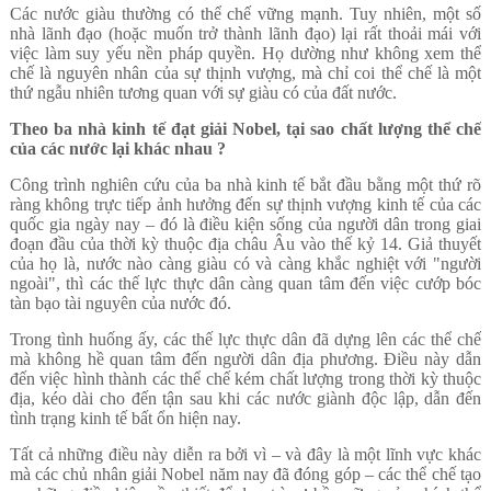
Các nước giàu thường có thể chế vững mạnh. Tuy nhiên, một số
nhà lãnh đạo (hoặc muốn trở thành lãnh đạo) lại rất thoải mái với
việc làm suy yếu nền pháp quyền. Họ dường như không xem thể
chế là nguyên nhân của sự thịnh vượng, mà chỉ coi thể chế là một
thứ ngẫu nhiên tương quan với sự giàu có của đất nước.
Theo ba nhà kinh tế đạt giải Nobel, tại sao chất lượng thể chế
của các nước lại khác nhau ?
Công trình nghiên cứu của ba nhà kinh tế bắt đầu bằng một thứ rõ
ràng không trực tiếp ảnh hưởng đến sự thịnh vượng kinh tế của các
quốc gia ngày nay – đó là điều kiện sống của người dân trong giai
đoạn đầu của thời kỳ thuộc địa châu Âu vào thế kỷ 14. Giả thuyết
của họ là, nước nào càng giàu có và càng khắc nghiệt với "người
ngoài", thì các thế lực thực dân càng quan tâm đến việc cướp bóc
tàn bạo tài nguyên của nước đó.
Trong tình huống ấy, các thế lực thực dân đã dựng lên các thể chế
mà không hề quan tâm đến người dân địa phương. Điều này dẫn
đến việc hình thành các thể chế kém chất lượng trong thời kỳ thuộc
địa, kéo dài cho đến tận sau khi các nước giành độc lập, dẫn đến
tình trạng kinh tế bất ổn hiện nay.
Tất cả những điều này diễn ra bởi vì – và đây là một lĩnh vực khác
mà các chủ nhân giải Nobel năm nay đã đóng góp – các thể chế tạo