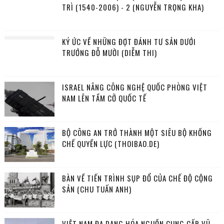
TRÌ (1540-2006) - 2 (NGUYỄN TRỌNG KHA)
KÝ ỨC VỀ NHỮNG ĐỢT ĐÁNH TƯ SẢN DƯỚI
TRƯỚNG ĐỖ MƯỜI (DIỄM THI)
ISRAEL NÂNG CÔNG NGHỆ QUỐC PHÒNG VIỆT
NAM LÊN TẦM CỠ QUỐC TẾ
BỘ CÔNG AN TRỞ THÀNH MỘT SIÊU BỘ KHỐNG
CHẾ QUYỀN LỰC (THOIBAO.DE)
BÀN VỀ TIẾN TRÌNH SỤP ĐỔ CỦA CHẾ ĐỘ CỘNG
SẢN (CHU TUẤN ANH)
VIỆT NAM ĐA DẠNG HÓA NGUỒN CUNG CẤP VŨ