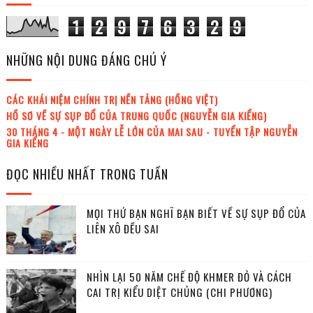
1
2
9
7
6
3
2
9
NHỮNG NỘI DUNG ĐÁNG CHÚ Ý
CÁC KHÁI NIỆM CHÍNH TRỊ NỀN TẢNG (HỒNG VIỆT)
HỒ SƠ VỀ SỰ SỤP ĐỔ CỦA TRUNG QUỐC (NGUYỄN GIA KIỂNG)
30 THÁNG 4 - MỘT NGÀY LỄ LỚN CỦA MAI SAU - TUYỂN TẬP NGUYỄN
GIA KIỂNG
ĐỌC NHIỀU NHẤT TRONG TUẦN
MỌI THỨ BẠN NGHĨ BẠN BIẾT VỀ SỰ SỤP ĐỔ CỦA
LIÊN XÔ ĐỀU SAI
NHÌN LẠI 50 NĂM CHẾ ĐỘ KHMER ĐỎ VÀ CÁCH
CAI TRỊ KIỂU DIỆT CHỦNG (CHI PHƯƠNG)