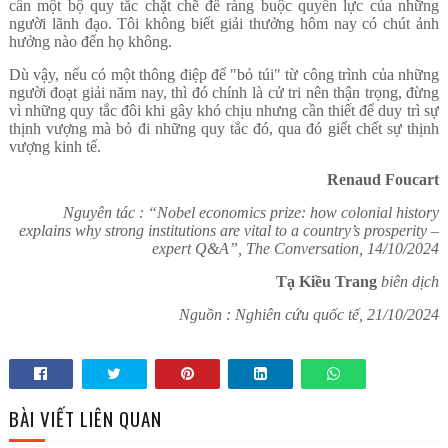
cần một bộ quy tắc chặt chẽ để ràng buộc quyền lực của những
người lãnh đạo. Tôi không biết giải thưởng hôm nay có chút ảnh
hưởng nào đến họ không.
Dù vậy, nếu có một thông điệp để "bỏ túi" từ công trình của những
người đoạt giải năm nay, thì đó chính là cử tri nên thận trọng, đừng
vì những quy tắc đôi khi gây khó chịu nhưng cần thiết để duy trì sự
thịnh vượng mà bỏ đi những quy tắc đó, qua đó giết chết sự thịnh
vượng kinh tế.
Renaud Foucart
Nguyên tác : “Nobel economics prize: how colonial history
explains why strong institutions are vital to a country’s prosperity –
expert Q&A”, The Conversation, 14/10/2024
Tạ Kiều Trang
biên dịch
Nguồn : Nghiên cứu quốc tế, 21/10/2024
BÀI VIẾT LIÊN QUAN