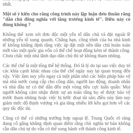
nhất.
Một số ý kiến cho rằng công trình này lập luận đơn thuần rằng
"dân chủ đồng nghĩa với tăng trưởng kinh tế". Điều này có
đúng không ?
Không thể xem xét đơn độc một yếu tố dân chủ và đặt ngoài lề
những yếu tố xung quanh. Chẳng hạn, công trình của ba nhà kinh
tế không khẳng định rằng việc áp đặt một nền dân chủ hoàn toàn
mới vào một quốc gia vốn có thể chế hoạt động kém sẽ thành công.
Chưa chắc một nhà lãnh đạo dân chủ thì sẽ không tham nhũng.
Các thể chế là một tổng thể hệ thống. Đó là lý do tại sao việc duy trì
các khía cạnh khác nhau của thể chế ngày nay lại quan trọng đến
vậy. Việc làm suy yếu ngay cả một phần nhỏ các biện pháp bảo vệ
mà nhà nước cung cấp cho công dân, người lao động, doanh nhân
và nhà đầu tư có thể dẫn đến một vòng tiêu cực luẩn quẩn: Mọi
người không cảm nhận được sự an toàn rằng họ sẽ được bảo vệ
trước tham nhũng hoặc việc bị tước đoạt tài sản; điều này làm suy
giảm mức độ thịnh vượng và gia tăng nhiều lời kêu gọi hơn về các
quy tắc độc tài.
Cũng có thể có những trường hợp ngoại lệ. Trung Quốc rõ ràng
đang cố gắng khẳng định quan điểm rằng chủ nghĩa tư bản không
cần dân chủ tự do vẫn có thể song hành với thành công kinh tế.