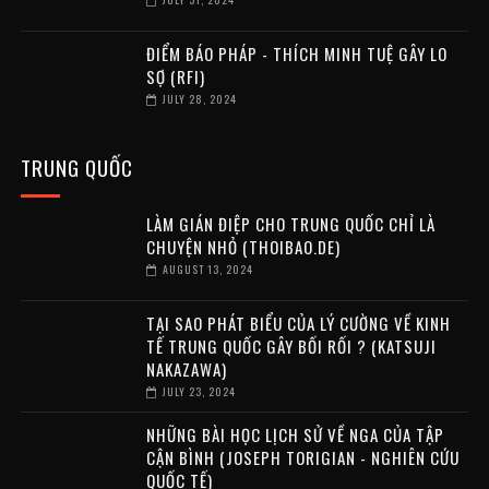
ĐIỂM BÁO PHÁP - THÍCH MINH TUỆ GÂY LO
SỢ (RFI)
JULY 28, 2024
TRUNG QUỐC
LÀM GIÁN ĐIỆP CHO TRUNG QUỐC CHỈ LÀ
CHUYỆN NHỎ (THOIBAO.DE)
AUGUST 13, 2024
TẠI SAO PHÁT BIỂU CỦA LÝ CƯỜNG VỀ KINH
TẾ TRUNG QUỐC GÂY BỐI RỐI ? (KATSUJI
NAKAZAWA)
JULY 23, 2024
NHỮNG BÀI HỌC LỊCH SỬ VỀ NGA CỦA TẬP
CẬN BÌNH (JOSEPH TORIGIAN - NGHIÊN CỨU
QUỐC TẾ)