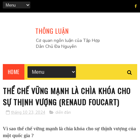
THÔNG LUẬN
Cơ quan ngôn luận của Tập Hợp
Dân Chủ Đa Nguyên
HOME
THỂ CHẾ VỮNG MẠNH LÀ CHÌA KHÓA CHO
SỰ THỊNH VƯỢNG (RENAUD FOUCART)
tháng 10 23, 2024
diễn đàn
Vì sao thể chế vững mạnh là chìa khóa cho sự thịnh vượng của
một quốc gia ?