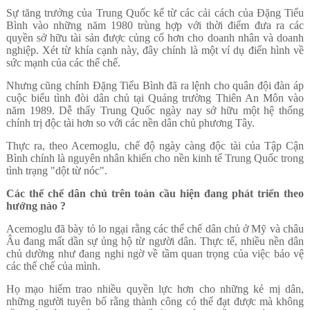
Sự tăng trưởng của Trung Quốc kể từ các cải cách của Đặng Tiểu
Bình vào những năm 1980 trùng hợp với thời điểm đưa ra các
quyền sở hữu tài sản được củng cố hơn cho doanh nhân và doanh
nghiệp. Xét từ khía cạnh này, đây chính là một ví dụ điển hình về
sức mạnh của các thể chế.
Nhưng cũng chính Đặng Tiểu Bình đã ra lệnh cho quân đội đàn áp
cuộc biểu tình đòi dân chủ tại Quảng trường Thiên An Môn vào
năm 1989. Dễ thấy Trung Quốc ngày nay sở hữu một hệ thống
chính trị độc tài hơn so với các nền dân chủ phương Tây.
Thực ra, theo Acemoglu, chế độ ngày càng độc tài của Tập Cận
Bình chính là nguyên nhân khiến cho nền kinh tế Trung Quốc trong
tình trạng "dột từ nóc".
Các thể chế dân chủ trên toàn cầu hiện đang phát triển theo
hướng nào ?
Acemoglu đã bày tỏ lo ngại rằng các thể chế dân chủ ở Mỹ và châu
Âu đang mất dần sự ủng hộ từ người dân. Thực tế, nhiều nền dân
chủ dường như đang nghi ngờ về tầm quan trọng của việc bảo vệ
các thể chế của mình.
Họ mạo hiểm trao nhiều quyền lực hơn cho những kẻ mị dân,
những người tuyên bố rằng thành công có thể đạt được mà không