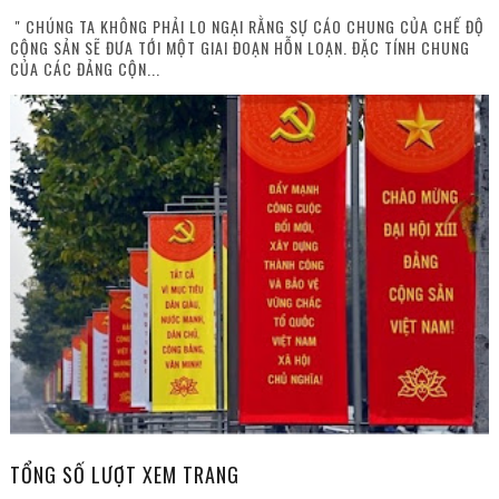
" CHÚNG TA KHÔNG PHẢI LO NGẠI RẰNG SỰ CÁO CHUNG CỦA CHẾ ĐỘ
CỘNG SẢN SẼ ĐƯA TỚI MỘT GIAI ĐOẠN HỖN LOẠN. ĐẶC TÍNH CHUNG
CỦA CÁC ĐẢNG CỘN...
TỔNG SỐ LƯỢT XEM TRANG