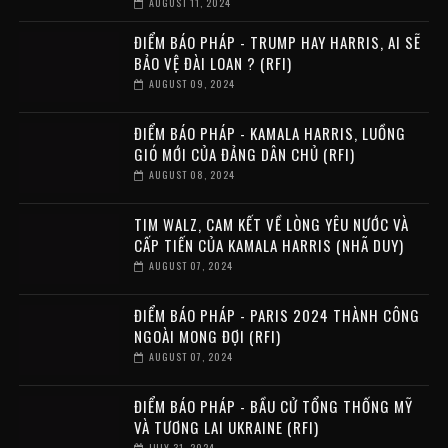
AUGUST 11, 2024
ĐIỂM BÁO PHÁP - TRUMP HAY HARRIS, AI SẼ
BẢO VỆ ĐÀI LOAN ? (RFI)
AUGUST 09, 2024
ĐIỂM BÁO PHÁP - KAMALA HARRIS, LUỒNG
GIÓ MỚI CỦA ĐẢNG DÂN CHỦ (RFI)
AUGUST 08, 2024
TIM WALZ, CAM KẾT VỀ LÒNG YÊU NƯỚC VÀ
CẤP TIẾN CỦA KAMALA HARRIS (NHÃ DUY)
AUGUST 07, 2024
ĐIỂM BÁO PHÁP - PARIS 2024 THÀNH CÔNG
NGOÀI MONG ĐỢI (RFI)
AUGUST 07, 2024
ĐIỂM BÁO PHÁP - BẦU CỬ TỔNG THỐNG MỸ
VÀ TƯƠNG LAI UKRAINE (RFI)
JULY 31, 2024