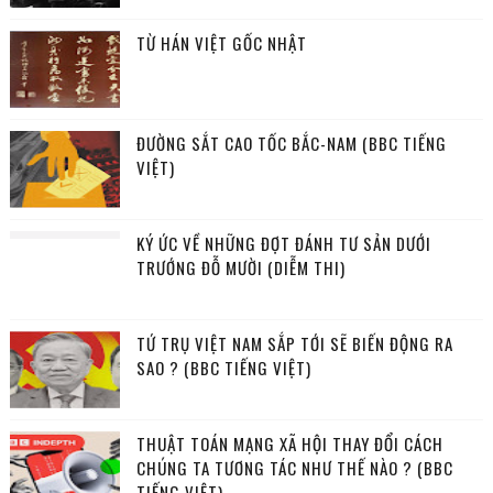
TỪ HÁN VIỆT GỐC NHẬT
ĐƯỜNG SẮT CAO TỐC BẮC-NAM (BBC TIẾNG
VIỆT)
KÝ ỨC VỀ NHỮNG ĐỢT ĐÁNH TƯ SẢN DƯỚI
TRƯỚNG ĐỖ MƯỜI (DIỄM THI)
TỨ TRỤ VIỆT NAM SẮP TỚI SẼ BIẾN ĐỘNG RA
SAO ? (BBC TIẾNG VIỆT)
THUẬT TOÁN MẠNG XÃ HỘI THAY ĐỔI CÁCH
CHÚNG TA TƯƠNG TÁC NHƯ THẾ NÀO ? (BBC
TIẾNG VIỆT)