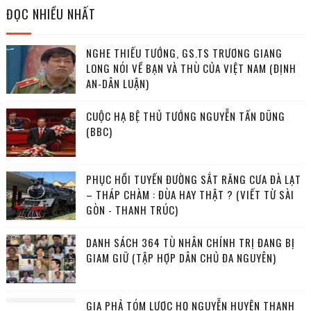
ĐỌC NHIỀU NHẤT
NGHE THIẾU TƯỚNG, GS.TS TRƯƠNG GIANG
LONG NÓI VỀ BẠN VÀ THÙ CỦA VIỆT NAM (ĐỊNH
AN-DÂN LUẬN)
CUỘC HẠ BỆ THỦ TƯỚNG NGUYỄN TẤN DŨNG
(BBC)
PHỤC HỒI TUYẾN ĐƯỜNG SẮT RĂNG CƯA ĐÀ LẠT
– THÁP CHÀM : ĐÙA HAY THẬT ? (VIẾT TỪ SÀI
GÒN - THANH TRÚC)
DANH SÁCH 364 TÙ NHÂN CHÍNH TRỊ ĐANG BỊ
GIAM GIỮ (TẬP HỢP DÂN CHỦ ĐA NGUYÊN)
GIA PHẢ TÓM LƯỢC HỌ NGUYỄN HUYỆN THANH