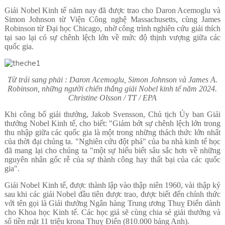
Giải Nobel Kinh tế năm nay đã được trao cho Daron Acemoglu và
Simon Johnson từ Viện Công nghệ Massachusetts, cùng James
Robinson từ Đại học Chicago, nhờ công trình nghiên cứu giải thích
tại sao lại có sự chênh lệch lớn về mức độ thịnh vượng giữa các
quốc gia.
Từ trái sang phải : Daron Acemoglu, Simon Johnson và James A.
Robinson, những người chiến thắng giải Nobel kinh tế năm 2024.
Christine Olsson / TT / EPA
Khi công bố giải thưởng, Jakob Svensson, Chủ tịch Ủy ban Giải
thưởng Nobel Kinh tế, cho biết: "Giảm bớt sự chênh lệch lớn trong
thu nhập giữa các quốc gia là một trong những thách thức lớn nhất
của thời đại chúng ta. "Nghiên cứu đột phá" của ba nhà kinh tế học
đã mang lại cho chúng ta "một sự hiểu biết sâu sắc hơn về những
nguyên nhân gốc rễ của sự thành công hay thất bại của các quốc
gia".
Giải Nobel Kinh tế, được thành lập vào thập niên 1960, vài thập kỷ
sau khi các giải Nobel đầu tiên được trao, được biết đến chính thức
với tên gọi là Giải thưởng Ngân hàng Trung ương Thuỵ Điển dành
cho Khoa học Kinh tế. Các học giả sẽ cùng chia sẻ giải thưởng và
số tiền mặt 11 triệu krona Thuỵ Điển (810.000 bảng Anh).