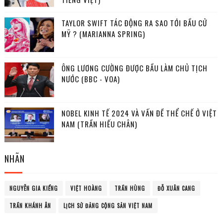
TAYLOR SWIFT TÁC ĐỘNG RA SAO TỚI BẦU CỬ
MỸ ? (MARIANNA SPRING)
ÔNG LƯƠNG CƯỜNG ĐƯỢC BẦU LÀM CHỦ TỊCH
NƯỚC (BBC - VOA)
NOBEL KINH TẾ 2024 VÀ VẤN ĐỀ THỂ CHẾ Ở VIỆT
NAM (TRẦN HIẾU CHÂN)
NHÃN
NGUYỄN GIA KIỂNG
VIỆT HOÀNG
TRẦN HÙNG
ĐỖ XUÂN CANG
TRẦN KHÁNH ÂN
LỊCH SỬ ĐẢNG CỘNG SẢN VIỆT NAM