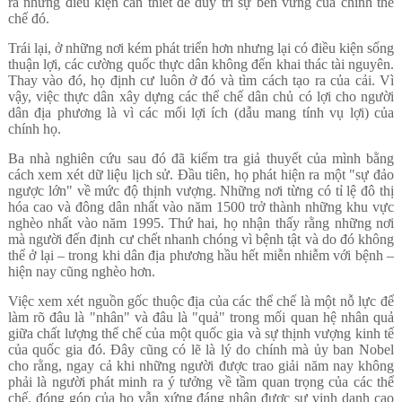
ra những điều kiện cần thiết để duy trì sự bền vững của chính thể
chế đó.
Trái lại, ở những nơi kém phát triển hơn nhưng lại có điều kiện sống
thuận lợi, các cường quốc thực dân không đến khai thác tài nguyên.
Thay vào đó, họ định cư luôn ở đó và tìm cách tạo ra của cải. Vì
vậy, việc thực dân xây dựng các thể chế dân chủ có lợi cho người
dân địa phương là vì các mối lợi ích (dẫu mang tính vụ lợi) của
chính họ.
Ba nhà nghiên cứu sau đó đã kiểm tra giả thuyết của mình bằng
cách xem xét dữ liệu lịch sử. Đầu tiên, họ phát hiện ra một "sự đảo
ngược lớn" về mức độ thịnh vượng. Những nơi từng có tỉ lệ đô thị
hóa cao và đông dân nhất vào năm 1500 trở thành những khu vực
nghèo nhất vào năm 1995. Thứ hai, họ nhận thấy rằng những nơi
mà người đến định cư chết nhanh chóng vì bệnh tật và do đó không
thể ở lại – trong khi dân địa phương hầu hết miễn nhiễm với bệnh –
hiện nay cũng nghèo hơn.
Việc xem xét nguồn gốc thuộc địa của các thể chế là một nỗ lực để
làm rõ đâu là "nhân" và đâu là "quả" trong mối quan hệ nhân quả
giữa chất lượng thể chế của một quốc gia và sự thịnh vượng kinh tế
của quốc gia đó. Đây cũng có lẽ là lý do chính mà ủy ban Nobel
cho rằng, ngay cả khi những người được trao giải năm nay không
phải là người phát minh ra ý tưởng về tầm quan trọng của các thể
chế, đóng góp của họ vẫn xứng đáng nhận được sự vinh danh cao