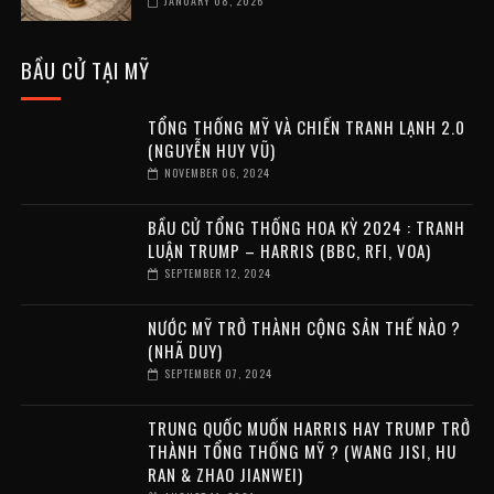
JANUARY 08, 2026
BẦU CỬ TẠI MỸ
TỔNG THỐNG MỸ VÀ CHIẾN TRANH LẠNH 2.0
(NGUYỄN HUY VŨ)
NOVEMBER 06, 2024
BẦU CỬ TỔNG THỐNG HOA KỲ 2024 : TRANH
LUẬN TRUMP – HARRIS (BBC, RFI, VOA)
SEPTEMBER 12, 2024
NƯỚC MỸ TRỞ THÀNH CỘNG SẢN THẾ NÀO ?
(NHÃ DUY)
SEPTEMBER 07, 2024
TRUNG QUỐC MUỐN HARRIS HAY TRUMP TRỞ
THÀNH TỔNG THỐNG MỸ ? (WANG JISI, HU
RAN & ZHAO JIANWEI)