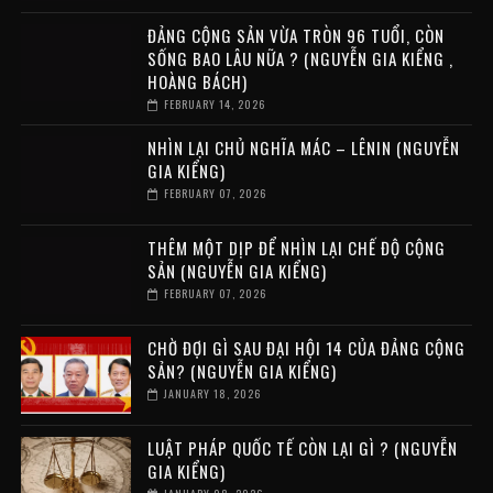
ĐẢNG CỘNG SẢN VỪA TRÒN 96 TUỔI, CÒN
SỐNG BAO LÂU NỮA ? (NGUYỄN GIA KIỂNG ,
HOÀNG BÁCH)
FEBRUARY 14, 2026
NHÌN LẠI CHỦ NGHĨA MÁC – LÊNIN (NGUYỄN
GIA KIỂNG)
FEBRUARY 07, 2026
THÊM MỘT DỊP ĐỂ NHÌN LẠI CHẾ ĐỘ CỘNG
SẢN (NGUYỄN GIA KIỂNG)
FEBRUARY 07, 2026
CHỜ ĐỢI GÌ SAU ĐẠI HỘI 14 CỦA ĐẢNG CỘNG
SẢN? (NGUYỄN GIA KIỂNG)
JANUARY 18, 2026
LUẬT PHÁP QUỐC TẾ CÒN LẠI GÌ ? (NGUYỄN
GIA KIỂNG)