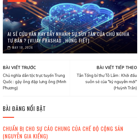
AI SẼ CỨU VÃN HAY ĐẨY NHANH SỰ SUY TÀN CỦA CHỦ NGHĨA
TƯ BẢN ? (VIJAY PRASHAD , HÙNG TIẾT)
MAY 18, 2026
BÀI VIẾT TRƯỚC
BÀI VIẾT TIẾP THEO
Chủ nghĩa dân tộc trực tuyến Trung
Tân Tổng bí thư Tô Lâm : Khởi đầu
Quốc : gậy ông đập lưng ông (Minh
suôn sẻ của "kỷ nguyên mới"
Phương)
(Huỳnh Trần)
BÀI ĐĂNG NỔI BẬT
CHUẨN BỊ CHO SỰ CÁO CHUNG CỦA CHẾ ĐỘ CỘNG SẢN
(NGUYỄN GIA KIỂNG)