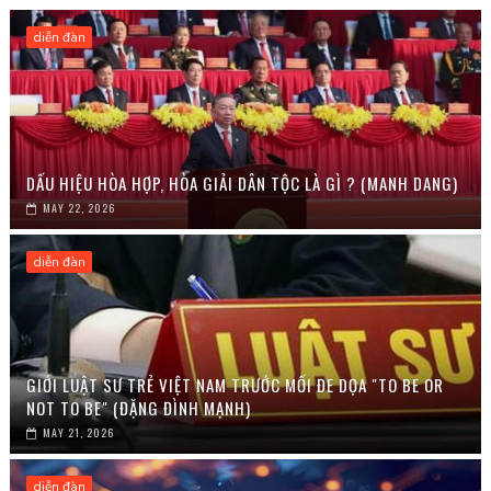
diễn đàn
DẤU HIỆU HÒA HỢP, HÒA GIẢI DÂN TỘC LÀ GÌ ? (MANH DANG)
MAY 22, 2026
diễn đàn
GIỚI LUẬT SƯ TRẺ VIỆT NAM TRƯỚC MỐI ĐE DỌA "TO BE OR
NOT TO BE" (ĐẶNG ĐÌNH MẠNH)
MAY 21, 2026
diễn đàn