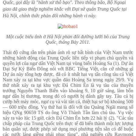
Quốc, gọi đây là "hành xử thô bạo". Theo thông báo, Bộ Ngoại
giao đã giao thiệp nghiêm khắc với Đại sứ quán Trung Quốc tại
Hà Nội, chính thức phản đối những hành vi này.
Một cuộc biểu tình ở Hà Nội phản đối đường lưỡi bò của Trung
Quốc, tháng Bảy 2011.
Thái độ cứng rắn trên phản ánh rõ sự bất bình của Việt Nam trước
những hành động của Trung Quốc liên tiếp vi phạm chủ quyền và
quyền lợi của ngư dân Việt Nam tại vùng biển Hoàng Sa (1). Dự án
Đại Sự Ký Biển Đông nói với BBC Tiếng Việt, căn cứ những gì
Dự án này tổng hợp được, đã có ít nhất hai vụ tấn công tàu cá Việt
Nam xảy ra tại khu vực quần đảo Hoàng Sa trong ngày 29/9. Vụ
thứ nhất xảy ra tại khu vực Đá Chim Én là vụ tàu của thuyền
trưởng Nguyễn Thanh Biên vào khoảng 9, 10 giờ sáng, làm bốn
ngư dân bị thương, trong đó có người bị đánh gãy tay. Tàu cá bị
cướp hết máy móc, ngư cụ và vài tấn cá, thiệt hại sơ bộ khoảng 500
— 600 triệu đồng. Vụ thứ hai là đối với tàu Quảng Ngãi mang số
hiệu QNg 90659 TS do ông Võ Thành Tân làm chủ tàu. Vụ việc
xảy ra vào lúc 15 giờ, cách Đá Chim Én hơn 22 hải lý (2). "Các tàu
chấp pháp của Trung Quốc trên thực tế đã biến thành một lực lượng
bán quân sự, được phép sử dụng mọi phương tiện sẵn có để buộc
các nước láng giềng phải phục tùng", nhà nghiên cứu Raymond