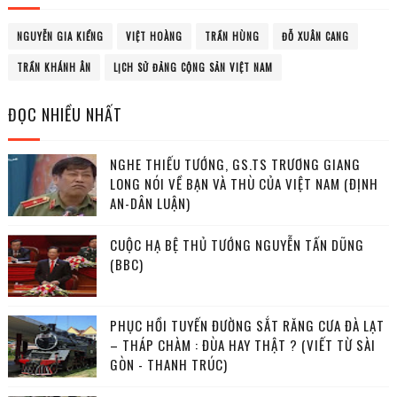
NGUYỄN GIA KIỂNG
VIỆT HOÀNG
TRẦN HÙNG
ĐỖ XUÂN CANG
TRẦN KHÁNH ÂN
LỊCH SỬ ĐẢNG CỘNG SẢN VIỆT NAM
ĐỌC NHIỀU NHẤT
NGHE THIẾU TƯỚNG, GS.TS TRƯƠNG GIANG
LONG NÓI VỀ BẠN VÀ THÙ CỦA VIỆT NAM (ĐỊNH
AN-DÂN LUẬN)
CUỘC HẠ BỆ THỦ TƯỚNG NGUYỄN TẤN DŨNG
(BBC)
PHỤC HỒI TUYẾN ĐƯỜNG SẮT RĂNG CƯA ĐÀ LẠT
– THÁP CHÀM : ĐÙA HAY THẬT ? (VIẾT TỪ SÀI
GÒN - THANH TRÚC)