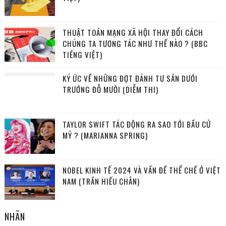
THUẬT TOÁN MẠNG XÃ HỘI THAY ĐỔI CÁCH
CHÚNG TA TƯƠNG TÁC NHƯ THẾ NÀO ? (BBC
TIẾNG VIỆT)
KÝ ỨC VỀ NHỮNG ĐỢT ĐÁNH TƯ SẢN DƯỚI
TRƯỚNG ĐỖ MƯỜI (DIỄM THI)
TAYLOR SWIFT TÁC ĐỘNG RA SAO TỚI BẦU CỬ
MỸ ? (MARIANNA SPRING)
NOBEL KINH TẾ 2024 VÀ VẤN ĐỀ THỂ CHẾ Ở VIỆT
NAM (TRẦN HIẾU CHÂN)
NHÃN