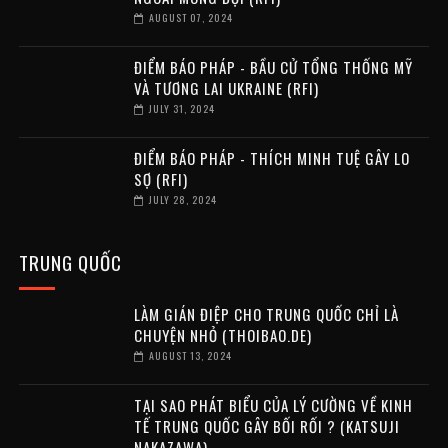
AUGUST 07, 2024
ĐIỂM BÁO PHÁP - BẦU CỬ TỔNG THỐNG MỸ
VÀ TƯƠNG LAI UKRAINE (RFI)
JULY 31, 2024
ĐIỂM BÁO PHÁP - THÍCH MINH TUỆ GÂY LO
SỢ (RFI)
JULY 28, 2024
TRUNG QUỐC
LÀM GIÁN ĐIỆP CHO TRUNG QUỐC CHỈ LÀ
CHUYỆN NHỎ (THOIBAO.DE)
AUGUST 13, 2024
TẠI SAO PHÁT BIỂU CỦA LÝ CƯỜNG VỀ KINH
TẾ TRUNG QUỐC GÂY BỐI RỐI ? (KATSUJI
NAKAZAWA)