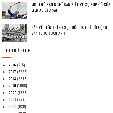
MỌI THỨ BẠN NGHĨ BẠN BIẾT VỀ SỰ SỤP ĐỔ CỦA
LIÊN XÔ ĐỀU SAI
BÀN VỀ TIẾN TRÌNH SỤP ĐỔ CỦA CHẾ ĐỘ CỘNG
SẢN (CHU TUẤN ANH)
LƯU TRỮ BLOG
2016
(215)
►
2017
(3298)
►
2018
(2275)
►
2019
(1968)
►
2020
(1366)
►
2021
(839)
►
2022
(828)
►