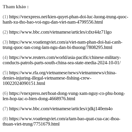
Tham khảo :
(1)
https://vnexpress.net/kien-quyet-phan-doi-luc-luong-trung-quoc-
hanh-xu-tho-bao-voi-ngu-dan-viet-nam-4799556.html
(2)
https://www.bbc.com/vietnamese/articles/cdxr44z71lgo
(3)
https://www.voatiengviet.com/a/viet-nam-phan-doi-hai-canh-
trung-quoc-tan-cong-lam-ngu-dan-bi-thuong/7808295.html
(4)
https://www.reuters.com/world/asia-pacific/chinese-military-
conducts-patrols-parts-south-china-sea-state-media-2024-10-01/
(5)
https://www.rfa.org/vietnamese/news/vietnamnews/china-
denies-injuring-illegal-vietnamese-fishing-crew-
10022024090151.html
(6)
https://vnexpress.net/hoat-dong-vung-xam-nguy-co-phu-bong-
len-hop-tac-o-bien-dong-4668976.html
(7)
https://www.bbc.com/vietnamese/articles/cjdkj140em4o
(8)
https://www.voatiengviet.com/a/tam-bao-quat-cua-cac-thoa-
thuan-viet-trung/7751679.html