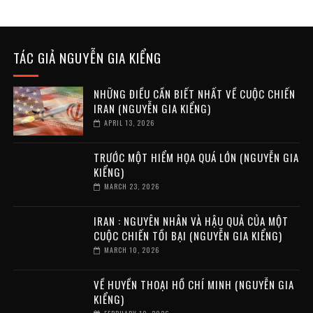
TÁC GIẢ NGUYỄN GIA KIỂNG
NHỮNG ĐIỀU CẦN BIẾT NHẤT VỀ CUỘC CHIẾN
IRAN (NGUYỄN GIA KIỂNG)
APRIL 13, 2026
TRƯỚC MỘT HIỂM HỌA QUÁ LỚN (NGUYỄN GIA
KIỂNG)
MARCH 23, 2026
IRAN : NGUYÊN NHÂN VÀ HẬU QUẢ CỦA MỘT
CUỘC CHIẾN TỒI BẠI (NGUYỄN GIA KIỂNG)
MARCH 10, 2026
VỀ HUYỀN THOẠI HỒ CHÍ MINH (NGUYỄN GIA
KIỂNG)