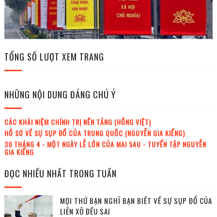
TỔNG SỐ LƯỢT XEM TRANG
NHỮNG NỘI DUNG ĐÁNG CHÚ Ý
CÁC KHÁI NIỆM CHÍNH TRỊ NỀN TẢNG (HỒNG VIỆT)
HỒ SƠ VỀ SỰ SỤP ĐỔ CỦA TRUNG QUỐC (NGUYỄN GIA KIỂNG)
30 THÁNG 4 - MỘT NGÀY LỄ LỚN CỦA MAI SAU - TUYỂN TẬP NGUYỄN
GIA KIỂNG
ĐỌC NHIỀU NHẤT TRONG TUẦN
MỌI THỨ BẠN NGHĨ BẠN BIẾT VỀ SỰ SỤP ĐỔ CỦA
LIÊN XÔ ĐỀU SAI