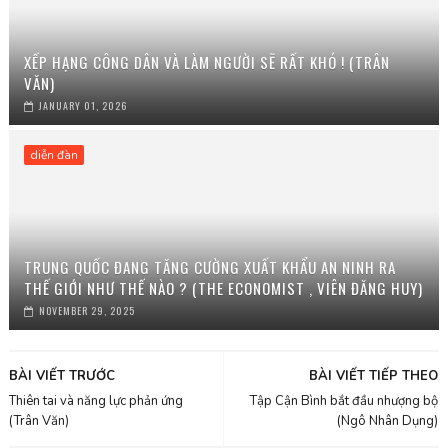
XẾP HẠNG CÔNG DÂN VÀ LÀM NGƯỜI SẼ RẤT KHÓ ! (TRÂN
VĂN)
JANUARY 01, 2026
diễn đàn
TRUNG QUỐC ĐANG TĂNG CƯỜNG XUẤT KHẨU AN NINH RA
THẾ GIỚI NHƯ THẾ NÀO ? (THE ECONOMIST , VIÊN ĐĂNG HUY)
NOVEMBER 29, 2025
BÀI VIẾT TRƯỚC
BÀI VIẾT TIẾP THEO
Thiên tai và năng lực phản ứng
Tập Cận Bình bắt đầu nhượng bộ
(Trân Văn)
(Ngô Nhân Dụng)