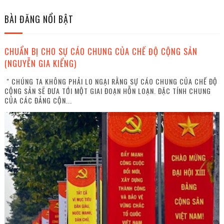
BÀI ĐĂNG NỔI BẬT
CHUẨN BỊ CHO SỰ CÁO CHUNG CỦA CHẾ ĐỘ CỘNG SẢN
(NGUYỄN GIA KIỂNG)
" CHÚNG TA KHÔNG PHẢI LO NGẠI RẰNG SỰ CÁO CHUNG CỦA CHẾ ĐỘ
CỘNG SẢN SẼ ĐƯA TỚI MỘT GIAI ĐOẠN HỖN LOẠN. ĐẶC TÍNH CHUNG
CỦA CÁC ĐẢNG CỘN...