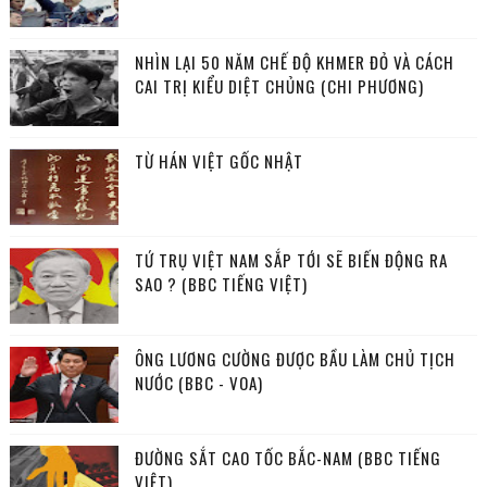
NHÌN LẠI 50 NĂM CHẾ ĐỘ KHMER ĐỎ VÀ CÁCH
CAI TRỊ KIỂU DIỆT CHỦNG (CHI PHƯƠNG)
TỪ HÁN VIỆT GỐC NHẬT
TỨ TRỤ VIỆT NAM SẮP TỚI SẼ BIẾN ĐỘNG RA
SAO ? (BBC TIẾNG VIỆT)
ÔNG LƯƠNG CƯỜNG ĐƯỢC BẦU LÀM CHỦ TỊCH
NƯỚC (BBC - VOA)
ĐƯỜNG SẮT CAO TỐC BẮC-NAM (BBC TIẾNG
VIỆT)