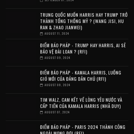
TRUNG QUỐC MUỐN HARRIS HAY TRUMP TRỞ
THÀNH TỔNG THỐNG MỸ ? (WANG JISI, HU
RAN & ZHAO JIANWEI)
AUGUST 11, 2024
ĐIỂM BÁO PHÁP - TRUMP HAY HARRIS, AI SẼ
BẢO VỆ ĐÀI LOAN ? (RFI)
AUGUST 09, 2024
ĐIỂM BÁO PHÁP - KAMALA HARRIS, LUỒNG
GIÓ MỚI CỦA ĐẢNG DÂN CHỦ (RFI)
AUGUST 08, 2024
TIM WALZ, CAM KẾT VỀ LÒNG YÊU NƯỚC VÀ
CẤP TIẾN CỦA KAMALA HARRIS (NHÃ DUY)
AUGUST 07, 2024
ĐIỂM BÁO PHÁP - PARIS 2024 THÀNH CÔNG
NGOÀI MONG ĐỢI (RFI)