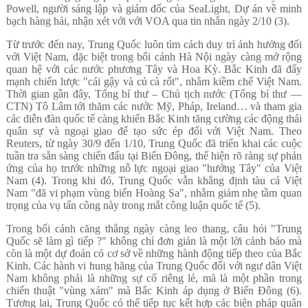
Powell, người sáng lập và giám đốc của SeaLight, Dự án về minh
bạch hàng hải, nhận xét với với VOA qua tin nhắn ngày 2/10 (3).
Từ trước đến nay, Trung Quốc luôn tìm cách duy trì ảnh hưởng đối
với Việt Nam, đặc biệt trong bối cảnh Hà Nội ngày càng mở rộng
quan hệ với các nước phương Tây và Hoa Kỳ. Bắc Kinh đã đẩy
mạnh chiến lược "cái gậy và củ cà rốt", nhằm kiềm chế Việt Nam.
Thời gian gần đây, Tổng bí thư – Chủ tịch nước (Tổng bí thư —
CTN) Tô Lâm tới thăm các nước Mỹ, Pháp, Ireland… và tham gia
các diễn đàn quốc tế càng khiến Bắc Kinh tăng cường các động thái
quân sự và ngoại giao để tạo sức ép đối với Việt Nam. Theo
Reuters, từ ngày 30/9 đến 1/10, Trung Quốc đã triển khai các cuộc
tuần tra sẵn sàng chiến đấu tại Biển Đông, thể hiện rõ ràng sự phản
ứng của họ trước những nỗ lực ngoại giao "hướng Tây" của Việt
Nam (4). Trong khi đó, Trung Quốc vẫn khẳng định tàu cá Việt
Nam "đã vi phạm vùng biển Hoàng Sa", nhằm giảm nhẹ tầm quan
trọng của vụ tấn công này trong mắt công luận quốc tế (5).
Trong bối cảnh căng thẳng ngày càng leo thang, câu hỏi "Trung
Quốc sẽ làm gì tiếp ?" không chỉ đơn giản là một lời cảnh báo mà
còn là một dự đoán có cơ sở về những hành động tiếp theo của Bắc
Kinh. Các hành vi hung hăng của Trung Quốc đối với ngư dân Việt
Nam không phải là những sự cố riêng lẻ, mà là một phần trong
chiến thuật "vùng xám" mà Bắc Kinh áp dụng ở Biển Đông (6).
Tương lai, Trung Quốc có thể tiếp tục kết hợp các biện pháp quân