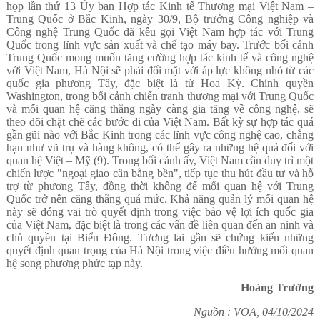
họp lần thứ 13 Ủy ban Hợp tác Kinh tế Thương mại Việt Nam –
Trung Quốc ở Bắc Kinh, ngày 30/9, Bộ trưởng Công nghiệp và
Công nghệ Trung Quốc đã kêu gọi Việt Nam hợp tác với Trung
Quốc trong lĩnh vực sản xuất và chế tạo máy bay. Trước bối cảnh
Trung Quốc mong muốn tăng cường hợp tác kinh tế và công nghệ
với Việt Nam, Hà Nội sẽ phải đối mặt với áp lực không nhỏ từ các
quốc gia phương Tây, đặc biệt là từ Hoa Kỳ. Chính quyền
Washington, trong bối cảnh chiến tranh thương mại với Trung Quốc
và mối quan hệ căng thẳng ngày càng gia tăng về công nghệ, sẽ
theo dõi chặt chẽ các bước đi của Việt Nam. Bất kỳ sự hợp tác quá
gần gũi nào với Bắc Kinh trong các lĩnh vực công nghệ cao, chẳng
hạn như vũ trụ và hàng không, có thể gây ra những hệ quả đối với
quan hệ Việt – Mỹ (9). Trong bối cảnh ấy, Việt Nam cần duy trì một
chiến lược "ngoại giao cân bằng bền", tiếp tục thu hút đầu tư và hỗ
trợ từ phương Tây, đồng thời không để mối quan hệ với Trung
Quốc trở nên căng thẳng quá mức. Khả năng quản lý mối quan hệ
này sẽ đóng vai trò quyết định trong việc bảo vệ lợi ích quốc gia
của Việt Nam, đặc biệt là trong các vấn đề liên quan đến an ninh và
chủ quyền tại Biển Đông. Tương lai gần sẽ chứng kiến những
quyết định quan trọng của Hà Nội trong việc điều hướng mối quan
hệ song phương phức tạp này.
Hoàng Trường
Nguồn : VOA, 04/10/2024