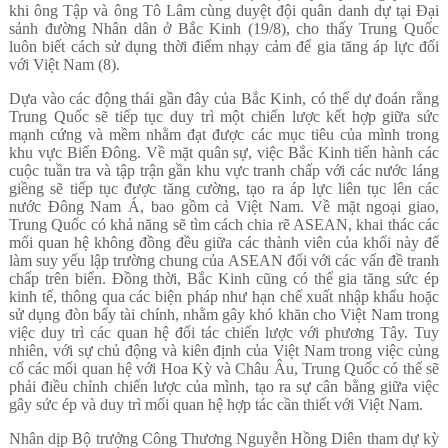
khi ông Tập và ông Tô Lâm cùng duyệt đội quân danh dự tại Đại
sảnh đường Nhân dân ở Bắc Kinh (19/8), cho thấy Trung Quốc
luôn biết cách sử dụng thời điểm nhạy cảm để gia tăng áp lực đối
với Việt Nam (8).
Dựa vào các động thái gần đây của Bắc Kinh, có thể dự đoán rằng
Trung Quốc sẽ tiếp tục duy trì một chiến lược kết hợp giữa sức
mạnh cứng và mềm nhằm đạt được các mục tiêu của mình trong
khu vực Biển Đông. Về mặt quân sự, việc Bắc Kinh tiến hành các
cuộc tuần tra và tập trận gần khu vực tranh chấp với các nước láng
giềng sẽ tiếp tục được tăng cường, tạo ra áp lực liên tục lên các
nước Đông Nam Á, bao gồm cả Việt Nam. Về mặt ngoại giao,
Trung Quốc có khả năng sẽ tìm cách chia rẽ ASEAN, khai thác các
mối quan hệ không đồng đều giữa các thành viên của khối này để
làm suy yếu lập trường chung của ASEAN đối với các vấn đề tranh
chấp trên biển. Đồng thời, Bắc Kinh cũng có thể gia tăng sức ép
kinh tế, thông qua các biện pháp như hạn chế xuất nhập khẩu hoặc
sử dụng đòn bẩy tài chính, nhằm gây khó khăn cho Việt Nam trong
việc duy trì các quan hệ đối tác chiến lược với phương Tây. Tuy
nhiên, với sự chủ động và kiên định của Việt Nam trong việc củng
cố các mối quan hệ với Hoa Kỳ và Châu Âu, Trung Quốc có thể sẽ
phải điều chỉnh chiến lược của mình, tạo ra sự cân bằng giữa việc
gây sức ép và duy trì mối quan hệ hợp tác cần thiết với Việt Nam.
Nhân dịp Bộ trưởng Công Thương Nguyễn Hồng Diên tham dự kỳ