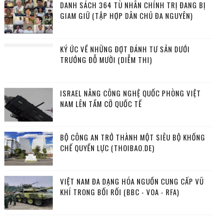
DANH SÁCH 364 TÙ NHÂN CHÍNH TRỊ ĐANG BỊ
GIAM GIỮ (TẬP HỢP DÂN CHỦ ĐA NGUYÊN)
KÝ ỨC VỀ NHỮNG ĐỢT ĐÁNH TƯ SẢN DƯỚI
TRƯỚNG ĐỖ MƯỜI (DIỄM THI)
ISRAEL NÂNG CÔNG NGHỆ QUỐC PHÒNG VIỆT
NAM LÊN TẦM CỠ QUỐC TẾ
BỘ CÔNG AN TRỞ THÀNH MỘT SIÊU BỘ KHỐNG
CHẾ QUYỀN LỰC (THOIBAO.DE)
VIỆT NAM ĐA DẠNG HÓA NGUỒN CUNG CẤP VŨ
KHÍ TRONG BỐI RỐI (BBC - VOA - RFA)