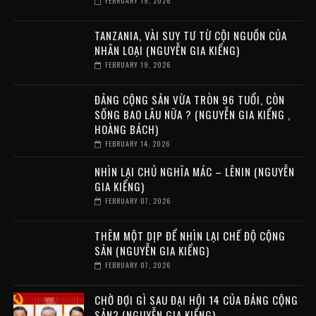
FEBRUARY 19, 2026
TANZANIA, VÀI SUY TƯ TỪ CỘI NGUỒN CỦA
NHÂN LOẠI (NGUYỄN GIA KIỂNG)
FEBRUARY 19, 2026
ĐẢNG CỘNG SẢN VỪA TRÒN 96 TUỔI, CÒN
SỐNG BAO LÂU NỮA ? (NGUYỄN GIA KIỂNG ,
HOÀNG BÁCH)
FEBRUARY 14, 2026
NHÌN LẠI CHỦ NGHĨA MÁC – LÊNIN (NGUYỄN
GIA KIỂNG)
FEBRUARY 07, 2026
THÊM MỘT DỊP ĐỂ NHÌN LẠI CHẾ ĐỘ CỘNG
SẢN (NGUYỄN GIA KIỂNG)
FEBRUARY 07, 2026
CHỜ ĐỢI GÌ SAU ĐẠI HỘI 14 CỦA ĐẢNG CỘNG
SẢN? (NGUYỄN GIA KIỂNG)