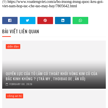
(9)
https://www.voatiengviet.com/a/bo-truong-trung-quoc-keu-goi-
viet-nam-hop-tac-che-tao-may-bay/7805642.html
BÀI VIẾT LIÊN QUAN
diễn đàn
QUYỀN LỰC CỦA TÔ LÂM CÓ THOÁT KHỎI VÒNG KIM CÔ CỦA
BẮC KINH KHÔNG ? (TRÀ MY , THOIBAO.DE , ÂN XÔ)
FEBRUARY 08, 2026
công an trị