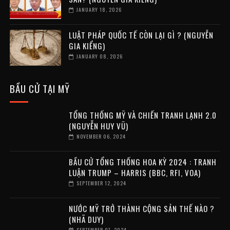
JANUARY 18, 2026
LUẬT PHÁP QUỐC TẾ CÒN LẠI GÌ ? (NGUYỄN
GIA KIỂNG)
JANUARY 08, 2026
BẦU CỬ TẠI MỸ
TỔNG THỐNG MỸ VÀ CHIẾN TRANH LẠNH 2.0
(NGUYỄN HUY VŨ)
NOVEMBER 06, 2024
BẦU CỬ TỔNG THỐNG HOA KỲ 2024 : TRANH
LUẬN TRUMP – HARRIS (BBC, RFI, VOA)
SEPTEMBER 12, 2024
NƯỚC MỸ TRỞ THÀNH CỘNG SẢN THẾ NÀO ?
(NHÃ DUY)
SEPTEMBER 07, 2024