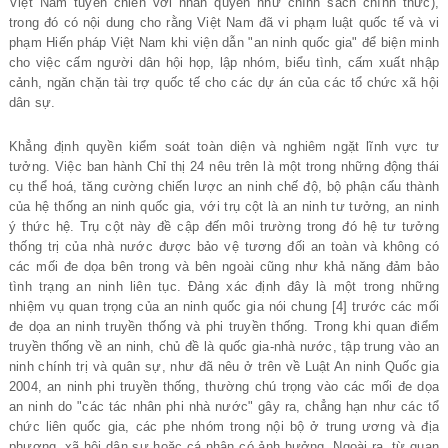
Việt Nam tuyên chiến với nhân quyền như chính sách chính thức),
trong đó có nội dung cho rằng Việt Nam đã vi phạm luật quốc tế và vi
phạm Hiến pháp Việt Nam khi viện dẫn "an ninh quốc gia" để biện minh
cho việc cấm người dân hội họp, lập nhóm, biểu tình, cấm xuất nhập
cảnh, ngăn chặn tài trợ quốc tế cho các dự án của các tổ chức xã hội
dân sự.
Khẳng định quyền kiểm soát toàn diện và nghiêm ngặt lĩnh vực tư
tưởng. Việc ban hành Chỉ thị 24 nêu trên là một trong những động thái
cụ thể hoá, tăng cường chiến lược an ninh chế độ, bộ phận cấu thành
của hệ thống an ninh quốc gia, với trụ cột là an ninh tư tưởng, an ninh
ý thức hệ. Trụ cột này đề cập đến môi trường trong đó hệ tư tưởng
thống trị của nhà nước được bảo vệ tương đối an toàn và không có
các mối đe dọa bên trong và bên ngoài cũng như khả năng đảm bảo
tình trạng an ninh liên tục. Đảng xác định đây là một trong những
nhiệm vụ quan trọng của an ninh quốc gia nói chung [4] trước các mối
đe dọa an ninh truyền thống và phi truyền thống. Trong khi quan điểm
truyền thống về an ninh, chủ đề là quốc gia-nhà nước, tập trung vào an
ninh chính trị và quân sự, như đã nêu ở trên về Luật An ninh Quốc gia
2004, an ninh phi truyền thống, thường chú trọng vào các mối đe dọa
an ninh do "các tác nhân phi nhà nước" gây ra, chẳng hạn như các tổ
chức liên quốc gia, các phe nhóm trong nội bộ ở trung ương và địa
phương, xã hội dân sự hoặc cá nhân có ảnh hưởng. Ngoài ra, từ quan