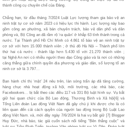
thành công cụ chuyên chế của Đảng.
Chẳng hạn, từ đầu tháng 7/2024 Luật Lực lượng tham gia bảo vệ an
ninh trật tự cơ sở năm 2023 có hiệu lực thi hành. Lực lượng này bao
gồm công an phường, xã bán chuyên trách, bảo vệ dân phố và dân
phòng và, Bộ Công an đã rầm rộ ‘ra quân’ ở khắp 63 tỉnh thành trong cả
nước. Tại Thành phố Hồ Chí Minh có 4.861 tổ bảo vệ an ninh trật tự
cơ sở với hơn 15.000 thành viên ; ở thủ đô Hà Nội – Thành phố lớn
thứ hai cả nước - thành lập hơn 5.430 tổ với 21.270 thành viên ;
tại Nghệ An nơi có nhiều người theo đạo Công giáo và là nơi có những
căng thẳng giữa chính quyền địa phương và giáo dân, số lượng tổ an
ninh cơ sở là 3.797…
Ban hành chỉ thị ‘mật’ 24 nêu trên, làn sóng trấn áp đã tăng cường,
hàng chục nhà hoạt động xã hội, môi trường, các nhà báo, các
Facebookers… bị bắt theo các điều 117 và 331 Bộ luật hình sự. Vụ bắt
giữ hai quan chức của Bộ Lao động, Thương Binh và Xã hội[6] và
Tổng Liên đoàn Lao động Việt Nam đã gây chú ý khi được cho là có
liên quan đến cải cách quyền của người lao động trong Bộ Luật Lao
động Việt Nam. và, mới đây ngày 7/6/2024 là hai vụ bắt giữ [7] Blogger
Huy Đức, nhà báo, tác giả cuốn sách nổi tiếng "Bên thắng cuộc" và
luật sư Trần Đình Triển, trưởng Văn phòng luật sư Vì Dân, Đoàn luật