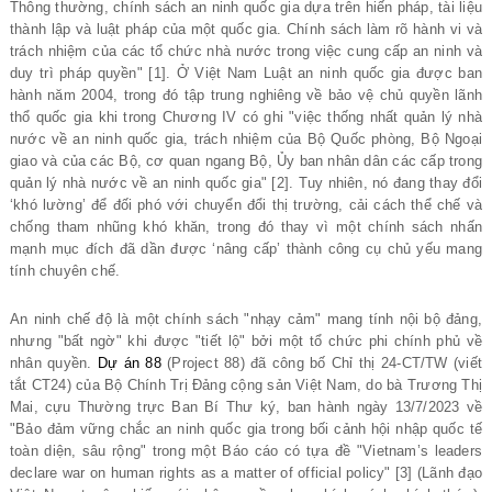
Thông thường, chính sách an ninh quốc gia dựa trên hiến pháp, tài liệu
thành lập và luật pháp của một quốc gia. Chính sách làm rõ hành vi và
trách nhiệm của các tổ chức nhà nước trong việc cung cấp an ninh và
duy trì pháp quyền" [1]. Ở Việt Nam Luật an ninh quốc gia được ban
hành năm 2004, trong đó tập trung nghiêng về bảo vệ chủ quyền lãnh
thổ quốc gia khi trong Chương IV có ghi "việc thống nhất quản lý nhà
nước về an ninh quốc gia, trách nhiệm của Bộ Quốc phòng, Bộ Ngoại
giao và của các Bộ, cơ quan ngang Bộ, Ủy ban nhân dân các cấp trong
quản lý nhà nước về an ninh quốc gia" [2]. Tuy nhiên, nó đang thay đổi
‘khó lường’ để đối phó với chuyển đổi thị trường, cải cách thể chế và
chống tham nhũng khó khăn, trong đó thay vì một chính sách nhấn
mạnh mục đích đã dần được ‘nâng cấp’ thành công cụ chủ yếu mang
tính chuyên chế.
An ninh chế độ là một chính sách "nhạy cảm" mang tính nội bộ đảng,
nhưng "bất ngờ" khi được "tiết lộ" bởi một tổ chức phi chính phủ về
nhân quyền.
Dự án 88
(Project 88) đã công bố Chỉ thị 24-CT/TW (viết
tắt CT24) của Bộ Chính Trị Đảng cộng sản Việt Nam, do bà Trương Thị
Mai, cựu Thường trực Ban Bí Thư ký, ban hành ngày 13/7/2023 về
"Bảo đảm vững chắc an ninh quốc gia trong bối cảnh hội nhập quốc tế
toàn diện, sâu rộng" trong một Báo cáo có tựa đề "Vietnam’s leaders
declare war on human rights as a matter of official policy" [3] (Lãnh đạo