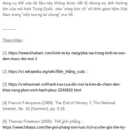
dung cụ thể của tài liệu này không được tiết lộ nhưng sự ảnh hưởng
lớn của mô hình Trung Quốc, như ‘vòng kim cô’ vô hình giam hãm Việt
Nam trong "một tương lai chung" mơ hồ.
______
Tham khảo
:
[1]
https://www.khaitam.com/kinh-te-ky-nang/pha-rao-trong-kinh-te-vao-
dem-truoc-doi-moi-1
[2]
https://vi.wikipedia.org/wiki/Bên_thắng_cuộc
;
[3]
https://vietnamnet.vn/thanh-tuu-cua-doi-moi-la-tien-de-cham-den-
khat-vong-phon-vinh-hanh-phuc-2246910.html
[4] Francis Fukuyama (1989). The End of History ?, The National
Interest, No. 16 (Summer), pp. 3-18.
[5] Thomas Friedman (2005). Thế giới phẳng ;
https://www.fahasa.com/the-gioi-phang-tom-luoc-lich-su-the-gioi-the-ky-