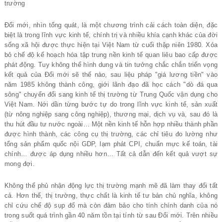
trường
Đổi mới, nhìn tổng quát, là một chương trình cải cách toàn diện, đặc
biệt là trong lĩnh vực kinh tế, chính trị và nhiều khía cạnh khác của đời
sống xã hội được thực hiện tại Việt Nam từ cuối thập niên 1980. Xóa
bỏ chế độ kế hoạch hóa tập trung nền kinh tế quan liêu bao cấp được
phát động. Tuy không thể hình dung và tin tưởng chắc chắn triển vọng
kết quả của Đổi mới sẽ thế nào, sau liệu pháp "giá lương tiền" vào
năm 1985 không thành công, giới lãnh đạo đã học cách "dò đá qua
sông" chuyển đổi sang kinh tế thị trường từ Trung Quốc vận dụng cho
Việt Nam. Nới dần từng bước tự do trong lĩnh vực kinh tế, sản xuất
(từ nông nghiệp sang công nghiệp), thương mại, dịch vụ và, sau đó là
thu hút đầu tư nước ngoài… Một nền kinh tế hỗn hợp nhiều thành phần
được hình thành, các công cụ thị trường, các chỉ tiêu đo lường như
tổng sản phẩm quốc nội GDP, lạm phát CPI, chuẩn mực kế toán, tài
chính… được áp dụng nhiều hơn… Tất cả dẫn đến kết quả vượt sự
mong đợi.
Không thể phủ nhận động lực thị trường mạnh mẽ đã làm thay đổi tất
cả. Hơn thế, thị trường, thực chất là kinh tế tư bản chủ nghĩa, không
chỉ cứu chế độ sụp đổ mà còn đảm bảo cho tính chính danh của nó
trong suốt quá trình gần 40 năm tồn tại tính từ sau Đổi mới. Trên nhiều