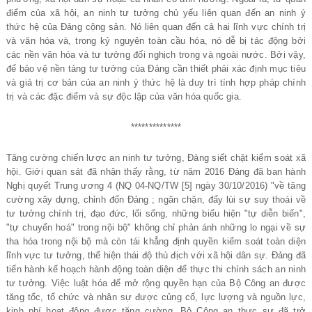
điểm của xã hội, an ninh tư tưởng chủ yếu liên quan đến an ninh ý
thức hệ của Đảng cộng sản. Nó liên quan đến cả hai lĩnh vực chính trị
và văn hóa và, trong kỷ nguyên toàn cầu hóa, nó dễ bị tác động bởi
các nền văn hóa và tư tưởng đối nghịch trong và ngoài nước. Bởi vậy,
để bảo vệ nền tảng tư tưởng của Đảng cần thiết phải xác định mục tiêu
và giá trị cơ bản của an ninh ý thức hệ là duy trì tính hợp pháp chính
trị và các đặc điểm và sự độc lập của văn hóa quốc gia.
**************
Tăng cường chiến lược an ninh tư tưởng, Đảng siết chặt kiểm soát xã
hội. Giới quan sát đã nhận thấy rằng, từ năm 2016 Đảng đã ban hành
Nghị quyết Trung ương 4 (NQ 04-NQ/TW [5] ngày 30/10/2016) "về tăng
cường xây dựng, chỉnh đốn Đảng ; ngăn chặn, đẩy lùi sự suy thoái về
tư tưởng chính trị, đạo đức, lối sống, những biểu hiện "tự diễn biến",
"tự chuyển hoá" trong nội bộ" không chỉ phản ánh những lo ngại về sự
tha hóa trong nội bộ mà còn tái khẳng định quyền kiểm soát toàn diện
lĩnh vực tư tưởng, thể hiện thái độ thù địch với xã hội dân sự. Đảng đã
tiến hành kế hoạch hành động toàn diện để thực thi chính sách an ninh
tư tưởng. Việc luật hóa để mở rộng quyền hạn của Bộ Công an được
tăng tốc, tổ chức và nhân sự được củng cố, lực lượng và nguồn lực,
kinh phí hoạt động được tăng cường. Bộ Công an thực sự đã trở