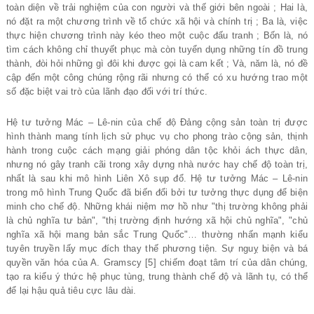
toàn diện về trải nghiệm của con người và thế giới bên ngoài ; Hai là,
nó đặt ra một chương trình về tổ chức xã hội và chính trị ; Ba là, việc
thực hiện chương trình này kéo theo một cuộc đấu tranh ; Bốn là, nó
tìm cách không chỉ thuyết phục mà còn tuyển dụng những tín đồ trung
thành, đòi hỏi những gì đôi khi được gọi là cam kết ; Và, năm là, nó đề
cập đến một công chúng rộng rãi nhưng có thể có xu hướng trao một
số đặc biệt vai trò của lãnh đạo đối với trí thức.
Hệ tư tưởng Mác – Lê-nin của chế độ Đảng cộng sản toàn trị được
hình thành mang tính lịch sử phục vụ cho phong trào cộng sản, thịnh
hành trong cuộc cách mạng giải phóng dân tộc khỏi ách thực dân,
nhưng nó gây tranh cãi trong xây dựng nhà nước hay chế độ toàn trị,
nhất là sau khi mô hình Liên Xô sụp đổ. Hệ tư tưởng Mác – Lê-nin
trong mô hình Trung Quốc đã biến đổi bởi tư tưởng thực dụng để biện
minh cho chế độ. Những khái niệm mơ hồ như "thị trường không phải
là chủ nghĩa tư bản", "thị trường định hướng xã hội chủ nghĩa", "chủ
nghĩa xã hội mang bản sắc Trung Quốc"… thường nhấn mạnh kiểu
tuyên truyền lấy mục đích thay thế phương tiện. Sự nguỵ biện và bá
quyền văn hóa của A. Gramscy [5] chiếm đoạt tâm trí của dân chúng,
tạo ra kiểu ý thức hệ phục tùng, trung thành chế độ và lãnh tụ, có thể
để lại hậu quả tiêu cực lâu dài.