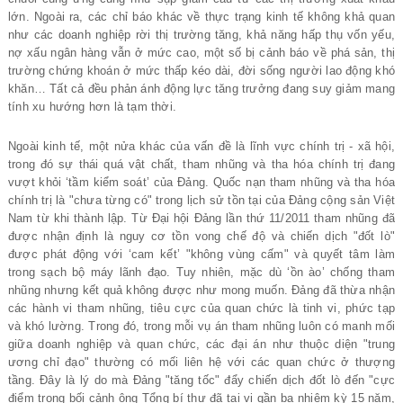
lớn. Ngoài ra, các chỉ báo khác về thực trạng kinh tế không khả quan
như các doanh nghiệp rời thị trường tăng, khả năng hấp thụ vốn yếu,
nợ xấu ngân hàng vẫn ở mức cao, một số bị cảnh báo về phá sản, thị
trường chứng khoán ở mức thấp kéo dài, đời sống người lao động khó
khăn… Tất cả đều phản ánh động lực tăng trưởng đang suy giảm mang
tính xu hướng hơn là tạm thời.
Ngoài kinh tế, một nửa khác của vấn đề là lĩnh vực chính trị - xã hội,
trong đó sự thái quá vật chất, tham nhũng và tha hóa chính trị đang
vượt khỏi ‘tầm kiểm soát’ của Đảng. Quốc nạn tham nhũng và tha hóa
chính trị là "chưa từng có" trong lịch sử tồn tại của Đảng cộng sản Việt
Nam từ khi thành lập. Từ Đại hội Đảng lần thứ 11/2011 tham nhũng đã
được nhận định là nguy cơ tồn vong chế độ và chiến dịch "đốt lò"
được phát động với ‘cam kết’ "không vùng cấm" và quyết tâm làm
trong sạch bộ máy lãnh đạo. Tuy nhiên, mặc dù ‘ồn ào’ chống tham
nhũng nhưng kết quả không được như mong muốn. Đảng đã thừa nhận
các hành vi tham nhũng, tiêu cực của quan chức là tinh vi, phức tạp
và khó lường. Trong đó, trong mỗi vụ án tham nhũng luôn có manh mối
giữa doanh nghiệp và quan chức, các đại án như thuộc diện "trung
ương chỉ đạo" thường có mối liên hệ với các quan chức ở thượng
tầng. Đây là lý do mà Đảng "tăng tốc" đẩy chiến dịch đốt lò đến "cực
điểm trong bối cảnh ông Tổng bí thư đã tại vị gần ba nhiệm kỳ 15 năm,