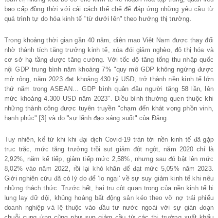
bao cấp đồng thời với cải cách thể chế để đáp ứng những yêu cầu từ
quá trình tự do hóa kinh tế "từ dưới lên" theo hướng thị trường.
Trong khoảng thời gian gần 40 năm, diện mạo Việt Nam được thay đổi
nhờ thành tích tăng trưởng kinh tế, xóa đói giảm nghèo, đô thị hóa và
cơ sở hạ tầng được tăng cường. Với tốc độ tăng tổng thu nhập quốc
nội GDP trung bình năm khoảng 7% "quy mô GDP không ngừng được
mở rộng, năm 2023 đạt khoảng 430 tỷ USD, trở thành nền kinh tế lớn
thứ năm trong ASEAN… GDP bình quân đầu người tăng 58 lần, lên
mức khoảng 4.300 USD năm 2023". Điều bình thường quen thuộc khi
những thành công được tuyên truyền "chạm đến khát vọng phồn vinh,
hạnh phúc" [3] và do "sự lãnh đạo sáng suốt" của Đảng.
Tuy nhiên, kể từ khi khi đại dịch Covid-19 tràn tới nền kinh tế đã gặp
trục trặc, mức tăng trưởng trồi sụt giảm đột ngột, năm 2020 chỉ là
2,92%, năm kế tiếp, giảm tiếp mức 2,58%, nhưng sau đó bật lên mức
8,02% vào năm 2022, rồi lại khó khăn để đạt mức 5,05% năm 2023.
Giới nghiên cứu đã có lý do để ‘lo ngại’ về sự suy giảm kinh tế khi nêu
những thách thức. Trước hết, hai trụ cột quan trọng của nền kinh tế bị
lung lay dữ dội, khủng hoảng bất động sản kéo theo vỡ nợ trái phiếu
doanh nghiệp và lệ thuộc vào đầu tư nước ngoài với sự gián đoạn
chuỗi cung ứng cũng như sụp giảm cầu từ các thị trường xuất khẩu