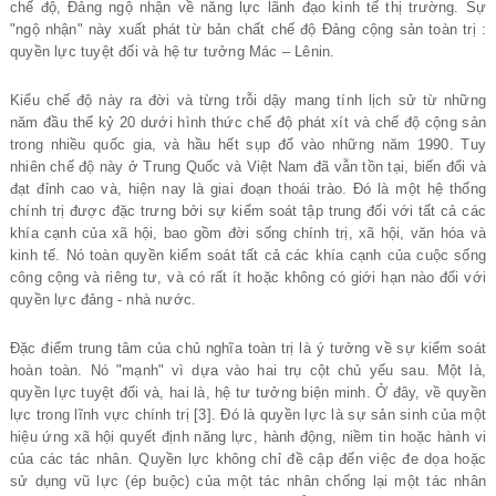
chế độ, Đảng ngộ nhận về năng lực lãnh đạo kinh tế thị trường. Sự
"ngộ nhận" này xuất phát từ bản chất chế độ Đảng cộng sản toàn trị :
quyền lực tuyệt đối và hệ tư tưởng Mác – Lênin.
Kiểu chế độ này ra đời và từng trỗi dậy mang tính lịch sử từ những
năm đầu thế kỷ 20 dưới hình thức chế độ phát xít và chế độ cộng sản
trong nhiều quốc gia, và hầu hết sụp đổ vào những năm 1990. Tuy
nhiên chế độ này ở Trung Quốc và Việt Nam đã vẫn tồn tại, biến đổi và
đạt đỉnh cao và, hiện nay là giai đoạn thoái trào. Đó là một hệ thống
chính trị được đặc trưng bởi sự kiểm soát tập trung đối với tất cả các
khía cạnh của xã hội, bao gồm đời sống chính trị, xã hội, văn hóa và
kinh tế. Nó toàn quyền kiểm soát tất cả các khía cạnh của cuộc sống
công cộng và riêng tư, và có rất ít hoặc không có giới hạn nào đối với
quyền lực đảng - nhà nước.
Đặc điểm trung tâm của chủ nghĩa toàn trị là ý tưởng về sự kiểm soát
hoàn toàn. Nó "mạnh" vì dựa vào hai trụ cột chủ yếu sau. Một là,
quyền lực tuyệt đối và, hai là, hệ tư tưởng biện minh. Ở đây, về quyền
lực trong lĩnh vực chính trị [3]. Đó là quyền lực là sự sản sinh của một
hiệu ứng xã hội quyết định năng lực, hành động, niềm tin hoặc hành vi
của các tác nhân. Quyền lực không chỉ đề cập đến việc đe dọa hoặc
sử dụng vũ lực (ép buộc) của một tác nhân chống lại một tác nhân