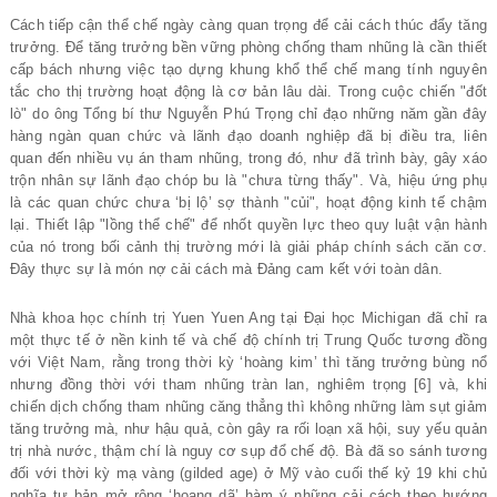
Cách tiếp cận thể chế ngày càng quan trọng để cải cách thúc đẩy tăng
trưởng. Để tăng trưởng bền vững phòng chống tham nhũng là cần thiết
cấp bách nhưng việc tạo dựng khung khổ thể chế mang tính nguyên
tắc cho thị trường hoạt động là cơ bản lâu dài. Trong cuộc chiến "đốt
lò" do ông Tổng bí thư Nguyễn Phú Trọng chỉ đạo những năm gần đây
hàng ngàn quan chức và lãnh đạo doanh nghiệp đã bị điều tra, liên
quan đến nhiều vụ án tham nhũng, trong đó, như đã trình bày, gây xáo
trộn nhân sự lãnh đạo chóp bu là "chưa từng thấy". Và, hiệu ứng phụ
là các quan chức chưa ‘bị lộ’ sợ thành "củi", hoạt động kinh tế chậm
lại. Thiết lập "lồng thể chế" để nhốt quyền lực theo quy luật vận hành
của nó trong bối cảnh thị trường mới là giải pháp chính sách căn cơ.
Đây thực sự là món nợ cải cách mà Đảng cam kết với toàn dân.
Nhà khoa học chính trị Yuen Yuen Ang tại Đại học Michigan đã chỉ ra
một thực tế ở nền kinh tế và chế độ chính trị Trung Quốc tương đồng
với Việt Nam, rằng trong thời kỳ ‘hoàng kim’ thì tăng trưởng bùng nổ
nhưng đồng thời với tham nhũng tràn lan, nghiêm trọng [6] và, khi
chiến dịch chống tham nhũng căng thẳng thì không những làm sụt giảm
tăng trưởng mà, như hậu quả, còn gây ra rối loạn xã hội, suy yếu quản
trị nhà nước, thậm chí là nguy cơ sụp đổ chế độ. Bà đã so sánh tương
đối với thời kỳ mạ vàng (gilded age) ở Mỹ vào cuối thế kỷ 19 khi chủ
nghĩa tư bản mở rộng ‘hoang dã’ hàm ý những cải cách theo hướng