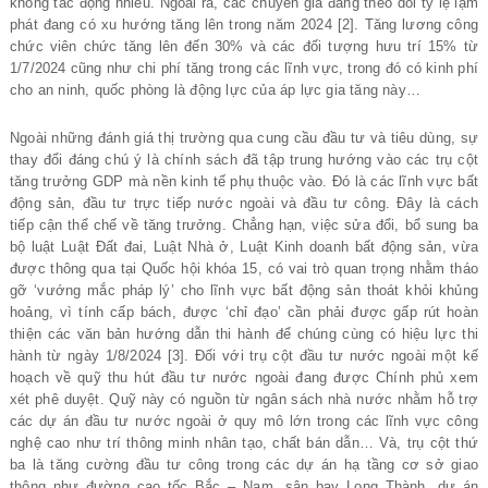
không tác động nhiều. Ngoài ra, các chuyên gia đang theo dõi tỷ lệ lạm
phát đang có xu hướng tăng lên trong năm 2024 [2]. Tăng lương công
chức viên chức tăng lên đến 30% và các đối tượng hưu trí 15% từ
1/7/2024 cũng như chi phí tăng trong các lĩnh vực, trong đó có kinh phí
cho an ninh, quốc phòng là động lực của áp lực gia tăng này…
Ngoài những đánh giá thị trường qua cung cầu đầu tư và tiêu dùng, sự
thay đổi đáng chú ý là chính sách đã tập trung hướng vào các trụ cột
tăng trưởng GDP mà nền kinh tế phụ thuộc vào. Đó là các lĩnh vực bất
động sản, đầu tư trực tiếp nước ngoài và đầu tư công. Đây là cách
tiếp cận thể chế về tăng trưởng. Chẳng hạn, việc sửa đổi, bổ sung ba
bộ luật Luật Đất đai, Luật Nhà ở, Luật Kinh doanh bất động sản, vừa
được thông qua tại Quốc hội khóa 15, có vai trò quan trọng nhằm tháo
gỡ ‘vướng mắc pháp lý’ cho lĩnh vực bất động sản thoát khỏi khủng
hoảng, vì tính cấp bách, được ‘chỉ đạo’ cần phải được gấp rút hoàn
thiện các văn bản hướng dẫn thi hành để chúng cùng có hiệu lực thi
hành từ ngày 1/8/2024 [3]. Đối với trụ cột đầu tư nước ngoài một kế
hoạch về quỹ thu hút đầu tư nước ngoài đang được Chính phủ xem
xét phê duyệt. Quỹ này có nguồn từ ngân sách nhà nước nhằm hỗ trợ
các dự án đầu tư nước ngoài ở quy mô lớn trong các lĩnh vực công
nghệ cao như trí thông minh nhân tạo, chất bán dẫn… Và, trụ cột thứ
ba là tăng cường đầu tư công trong các dự án hạ tầng cơ sở giao
thông như đường cao tốc Bắc – Nam, sân bay Long Thành, dự án