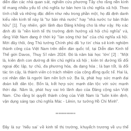
diễn đàn các nhà quan sát, nghiên cứu phương Tây cho rằng nền kinh
tế mang nhiều yếu tố chủ nghĩa tư bản hơn là chủ nghĩa xã hội. Theo
tính chất và những đặc điểm như nêu trong phần một, họ đã định danh
kiểu nền kinh tế này là "tư bản nhà nước" hay "nhà nước tư bản thân
hữu" [1]. Tuy nhiên, giới lãnh đạo Đảng không cho là như vậy. Họ xác
định đó là "nền kinh tế thị trường định hướng xã hội chủ nghĩa" và,
rằng Việt Nam đang ở thời kỳ "làn sóng thứ ba" của chủ nghĩa xã hội.
Mới đây thôi, ông Thủ tướng Chính phủ đã ‘tự tin’ chia sẻ kinh nghiệm
thành công của Việt Nam trên diễn đàn quốc tế, tại Diễn đàn Kinh tế
Thế giới Davos, Thuỵ Sĩ năm 2024. Đó là năm bài học ‘lớn’ [2] : "Một
là, kiên định con đường đi lên chủ nghĩa xã hội ; kiên trì đường lối đối
ngoại độc lập, tự chủ, đa phương hóa, đa dạng hóa ; là bạn tốt, là đối
tác tin cậy, là thành viên có trách nhiệm của cộng đồng quốc tế. Hai là,
coi nhân dân là người làm nên lịch sử. Ba là, phát huy sức mạnh đại
đoàn kết dân tộc. Bốn là, kết hợp sức mạnh dân tộc với sức mạnh
thời đại. Năm là, phát huy vai trò lãnh đạo của Đảng cộng sản Việt
Nam. Cho rằng bí quyết thành công của Việt Nam là "luôn kiên định,
vận dụng sáng tạo chủ nghĩa Mác - Lênin, tư tưởng Hồ Chí Minh".
*************
Đây là sự ‘hiểu sai’ về kinh tế thị trường, khuyếch trương về ưu thế