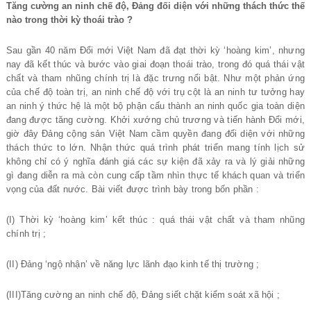
Tăng cường an ninh chế độ, Đảng đối diện với những thách thức thế
nào trong thời kỳ thoái trào ?
Sau gần 40 năm Đổi mới Việt Nam đã đạt thời kỳ ‘hoàng kim’, nhưng
nay đã kết thúc và bước vào giai đoạn thoái trào, trong đó quá thái vật
chất và tham nhũng chính trị là đặc trưng nổi bật. Như một phản ứng
của chế độ toàn trị, an ninh chế độ với trụ cột là an ninh tư tưởng hay
an ninh ý thức hệ là một bộ phận cấu thành an ninh quốc gia toàn diện
đang được tăng cường. Khởi xướng chủ trương và tiến hành Đổi mới,
giờ đây Đảng cộng sản Việt Nam cầm quyền đang đối diện với những
thách thức to lớn. Nhận thức quá trình phát triển mang tính lịch sử
không chỉ có ý nghĩa đánh giá các sự kiện đã xảy ra và lý giải những
gì đang diễn ra mà còn cung cấp tầm nhìn thực tế khách quan và triển
vọng của đất nước. Bài viết được trình bày trong bốn phần :
(I) Thời kỳ ‘hoàng kim’ kết thúc : quá thái vật chất và tham nhũng
chính trị ;
(II) Đảng ‘ngộ nhận’ về năng lực lãnh đạo kinh tế thị trường ;
(III)Tăng cường an ninh chế độ, Đảng siết chặt kiểm soát xã hội ;