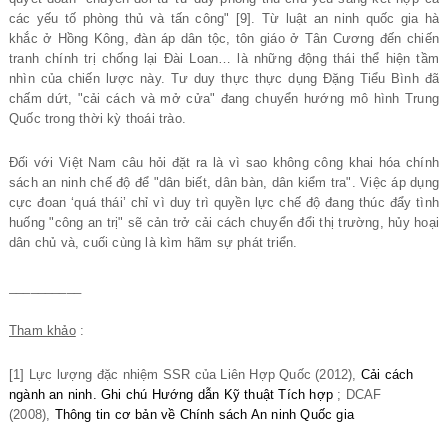
các yếu tố phòng thủ và tấn công" [9]. Từ luật an ninh quốc gia hà
khắc ở Hồng Kông, đàn áp dân tộc, tôn giáo ở Tân Cương đến chiến
tranh chính trị chống lại Đài Loan… là những động thái thể hiện tầm
nhìn của chiến lược này. Tư duy thực thực dụng Đặng Tiểu Bình đã
chấm dứt, "cải cách và mở cửa" đang chuyển hướng mô hình Trung
Quốc trong thời kỳ thoái trào.
Đối với Việt Nam câu hỏi đặt ra là vì sao không công khai hóa chính
sách an ninh chế độ để "dân biết, dân bàn, dân kiểm tra". Việc áp dụng
cực đoan ‘quá thái’ chỉ vì duy trì quyền lực chế độ đang thúc đẩy tình
huống "công an trị" sẽ cản trở cải cách chuyển đổi thị trường, hủy hoại
dân chủ và, cuối cùng là kìm hãm sự phát triển.
__________
Tham khảo
:
[1] Lực lượng đặc nhiệm SSR của Liên Hợp Quốc (2012),
Cải cách
ngành an ninh. Ghi chú Hướng dẫn Kỹ thuật Tích hợp
; DCAF
(2008),
Thông tin cơ bản về Chính sách An ninh Quốc gia