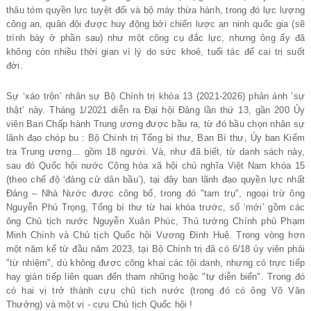
thâu tóm quyền lực tuyệt đối và bộ máy thừa hành, trong đó lực lượng
công an, quân đội được huy động bởi chiến lược an ninh quốc gia (sẽ
trình bày ở phần sau) như một công cụ đắc lực, nhưng ông ấy đã
không còn nhiều thời gian vì lý do sức khoẻ, tuổi tác để cai trị suốt
đời.
Sự ‘xáo trộn’ nhân sự Bộ Chính trị khóa 13 (2021-2026) phản ánh ‘sự
thật’ này. Tháng 1/2021 diễn ra Đại hội Đảng lần thứ 13, gần 200 Ủy
viên Ban Chấp hành Trung ương được bầu ra, từ đó bầu chọn nhân sự
lãnh đạo chóp bu : Bộ Chính trị Tổng bí thư, Ban Bí thư, Ủy ban Kiểm
tra Trung ương… gồm 18 người. Và, như đã biết, từ danh sách này,
sau đó Quốc hội nước Cộng hòa xã hội chủ nghĩa Việt Nam khóa 15
(theo chế độ ‘đảng cử dân bầu’), tại đây ban lãnh đạo quyền lực nhất
Đảng – Nhà Nước được công bố, trong đó "tam trụ", ngoại trừ ông
Nguyễn Phú Trọng, Tổng bí thư từ hai khóa trước, số ‘mới’ gồm các
ông Chủ tịch nước Nguyễn Xuân Phúc, Thủ tướng Chính phủ Phạm
Minh Chính và Chủ tịch Quốc hội Vương Đình Huệ. Trong vòng hơn
một năm kể từ đầu năm 2023, tại Bộ Chính trị đã có 6/18 ủy viên phải
"từ nhiệm", dù không được công khai các tội danh, nhưng có trực tiếp
hay gián tiếp liên quan đến tham nhũng hoặc "tự diễn biến". Trong đó
có hai vị trở thành cựu chủ tịch nước (trong đó có ông Võ Văn
Thưởng) và một vị - cựu Chủ tịch Quốc hội !