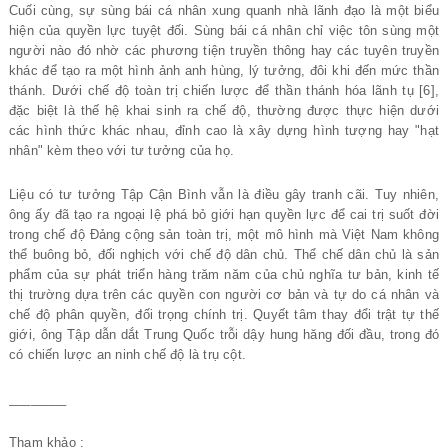
Cuối cùng, sự sùng bái cá nhân xung quanh nhà lãnh đạo là một biểu
hiện của quyền lực tuyệt đối. Sùng bái cá nhân chỉ việc tôn sùng một
người nào đó nhờ các phương tiện truyền thông hay các tuyên truyền
khác để tạo ra một hình ảnh anh hùng, lý tưởng, đôi khi đến mức thần
thánh. Dưới chế độ toàn trị chiến lược để thần thánh hóa lãnh tụ [6],
đặc biệt là thế hệ khai sinh ra chế độ, thường được thực hiện dưới
các hình thức khác nhau, đỉnh cao là xây dựng hình tượng hay "hạt
nhân" kèm theo với tư tưởng của họ.
Liệu có tư tưởng Tập Cận Bình vẫn là điều gây tranh cãi. Tuy nhiên,
ông ấy đã tạo ra ngoại lệ phá bỏ giới hạn quyền lực để cai trị suốt đời
trong chế độ Đảng cộng sản toàn trị, một mô hình mà Việt Nam không
thể buông bỏ, đối nghịch với chế độ dân chủ. Thể chế dân chủ là sản
phẩm của sự phát triển hàng trăm năm của chủ nghĩa tư bản, kinh tế
thị trường dựa trên các quyền con người cơ bản và tự do cá nhân và
chế độ phân quyền, đối trọng chính trị. Quyết tâm thay đổi trật tự thế
giới, ông Tập dẫn dắt Trung Quốc trỗi dậy hung hăng đối đầu, trong đó
có chiến lược an ninh chế độ là trụ cột.
________
Tham khảo
: