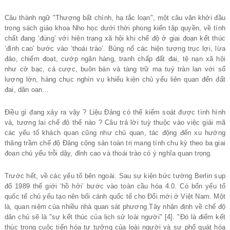
Câu thành ngữ "Thượng bất chính, hạ tắc loạn", một câu văn khởi đầu
trong sách giáo khoa Nho học dưới thời phong kiến tập quyền, về tính
chất đang ‘đúng’ với hiện trạng xã hội khi chế độ ở giai đoạn kết thúc
‘đỉnh cao’ bước vào ‘thoái trào’. Bùng nổ các hiện tượng trục lợi, lừa
đảo, chiếm đoạt, cướp ngân hàng, tranh chấp đất đai, tệ nạn xã hội
như cờ bạc, cá cược, buôn bán và tàng trữ ma tuý tràn lan với số
lượng lớn, hàng chục nghìn vụ khiếu kiện chủ yếu liên quan đến đất
đai, dân oan…
Điều gì đang xảy ra vậy ? Liệu Đảng có thể kiểm soát được tình hình
và, tương lai chế độ thế nào ? Câu trả lời tuỳ thuộc vào việc giải mã
các yếu tố khách quan cũng như chủ quan, tác động đến xu hướng
thăng trầm chế độ Đảng cộng sản toàn trị mang tính chu kỳ theo ba giai
đoạn chủ yếu trỗi dậy, đỉnh cao và thoái trào có ý nghĩa quan trọng.
Trước hết, về các yếu tố bên ngoài. Sau sự kiện bức tường Berlin sụp
đổ 1989 thế giới ‘hồ hởi’ bước vào toàn cầu hóa 4.0. Có bốn yếu tố
quốc tế chủ yếu tạo nên bối cảnh quốc tế cho Đổi mới ở Việt Nam. Một
là, quan niệm của nhiều nhà quan sát phương Tây nhận định về chế độ
dân chủ sẽ là "sự kết thúc của lịch sử loài người" [4]. "Đó là điểm kết
thúc trong cuộc tiến hóa tư tưởng của loài người và sự phổ quát hóa