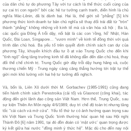
của dân chủ tự do phương Tây với tư cách là thể thức cuối cùng của
sự cai trị con người" bởi các hệ tư tưởng cạnh tranh, điển hình là chủ
nghĩa Mác-Lênin, đã bị đánh bại. Hai là, thế giới sẽ "phẳng" [5] khi
phương thức kinh doanh tư bản chủ nghĩa sẽ thay đổi trái đất từ "tròn"
thành "phẳng" không những về kinh tế mà cả văn hóa xã hội ; Ba là,
các quốc gia Đông Á trỗi dậy, nổi bật là các con ‘rồng, hổ’ Nhật, Hàn
Quốc, Đài Loan, Singapore… "vươn mình" về kinh tế đồng thời với quá
trình dân chủ hoá. Ba yếu tố trên quyết định chính sách can dự của
phương Tây, khuyến khích đầu tư ồ ạt vào Trung Quốc cho đến khi
"tỉnh ngộ" rằng tăng trưởng kinh tế đã không dẫn đến dân chủ hoá, thay
đổi thể chế chính trị. Trung Quốc giờ đây trỗi dậy hung hăng và, cuộc
thương chiến Mỹ - Trung ngày càng căng thẳng hướng tới trật tự thế
giới mới khó lường với hai hệ tư tưởng đối nghịch.
Và, bốn là, Liên Xô dưới thời M. Gorbachev (1985-1991) cũng đang
tiến hành chính sách Perestroika (cải tổ) và Glasnost (công khai), tác
động đến giới lãnh đạo cộng sản Việt Nam. Hơn thế, Trung Quốc, sau
sự kiện Thiên An Môn ngày 4/6/1989, duy trì chế độ toàn trị nhưng tăng
tốc "cải cách và mở cửa". Yếu tố thứ tư có ảnh hưởng quan trọng sau
khi Việt Nam và Trung Quốc ‘bình thường hóa’ quan hệ sau Hội nghị
Thành Đô [6] năm 1991, tại đó đồn đoán có ‘mật ước’ quan trọng được
ký kết giữa hai nước "đồng minh ý thức hệ". Mặc dù cho đến nay nội