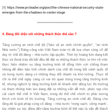
[9]
https://www.prcleader.org/post/the-chinese-national-security-state-
emerges-from-the-shadows-to-center-stage
*****************************
4. Đảng đối diện với những thách thức thế nào ?
Tăng cường an ninh chế độ ("bảo vệ an ninh chính quyền", "an ninh
Nhà nước") Đảng cộng sản Việt Nam toàn trị đã lựa chọn củng cố để
duy trì chế độ đảng – nhà nước tập quyền. Thời kỳ hoàng kim đang kết
thúc và thoái trào đã bắt đầu đã đặt ra những thách thức to lớn về việc
thực hiện nhiệm vụ tăng trưởng kinh tế đồng thời với chống tham
nhũng để đảm bảo tính chính danh của chế độ trong bối cảnh quốc tế
và trong nước đang có những thay đổi nhanh và khó lường. Thực tế
chỉ ra thể chế ngày càng có vai trò quan trọng trong tăng trưởng kinh
tế, nhưng nghịch lý tăng trưởng kinh tế nhanh nhờ động lực thị trường
và tham nhũng tràn lan đang đặt ra những vấn đề mới, phức tạp cho
cải cách thể chế ở Việt Nam, trong đó thể chế chính trị phải tương
thích với kinh tế thị trường. Tăng cường an ninh chế độ, Đảng cho
rằng đó là giải pháp củng cố đảng – nhà nước ‘trong sạch, vững mạnh’,
tuy nhiên sự tác động đến tăng trưởng kinh tế thế nào là vấn đề thách