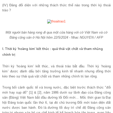
(IV) Đảng đối diện với những thách thức thế nào trong thời kỳ thoái
trào ?
Một người bán hàng rong đi qua một cửa hàng với cờ Việt Nam và cờ
Đảng cộng sản ở Hà Nội hôm 22/5/2024 - Nhac NGUYEN / AFP
I. Thời kỳ ‘hoàng kim’ kết thúc : quá thái vật chất và tham nhũng
chính trị
Thời kỳ ‘hoàng kim’ kết thúc, và thoái trào bắt đầu. Thời kỳ ‘hoàng
kim’ được đánh dấu bởi tăng trưởng kinh tế nhanh nhưng đồng thời
kéo theo sự thái quá vật chất và tham nhũng chính trị lan rộng.
Trong bối cảnh quốc tế và trong nước, đặc biệt trước thách thức "đổi
mới hay sụp đổ" [1] & [2], năm 1986 dưới sự lãnh đạo của Đảng cộng
sản (Đảng) Việt Nam bắt đầu đường lối Đổi mới… Mốc thời gian là Đại
hội Đảng toàn quốc lần thứ 6, tại đó chủ trương Đổi mới toàn diện đất
nước được ban hành. Đó là đường lối duy trì chế độ Đảng cộng sản
toàn trị nhưng xóa bỏ cơ chế kinh tế kế hoạch hóa tập trung, quan liêu