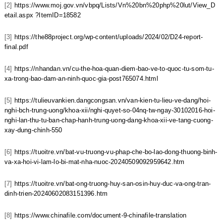
[2]
https://www.moj.gov.vn/vbpq/Lists/Vn%20bn%20php%20lut/View_D
etail.aspx ?ItemID=18582
[3]
https://the88project.org/wp-content/uploads/2024/02/D24-report-
final.pdf
[4]
https://nhandan.vn/cu-the-hoa-quan-diem-bao-ve-to-quoc-tu-som-tu-
xa-trong-bao-dam-an-ninh-quoc-gia-post765074.html
[5]
https://tulieuvankien.dangcongsan.vn/van-kien-tu-lieu-ve-dang/hoi-
nghi-bch-trung-uong/khoa-xii/nghi-quyet-so-04nq-tw-ngay-30102016-hoi-
nghi-lan-thu-tu-ban-chap-hanh-trung-uong-dang-khoa-xii-ve-tang-cuong-
xay-dung-chinh-550
[6]
https://tuoitre.vn/bat-vu-truong-vu-phap-che-bo-lao-dong-thuong-binh-
va-xa-hoi-vi-lam-lo-bi-mat-nha-nuoc-20240509092959642.htm
[7]
https://tuoitre.vn/bat-ong-truong-huy-san-osin-huy-duc-va-ong-tran-
dinh-trien-20240602083151396.htm
[8]
https://www.chinafile.com/document-9-chinafile-translation