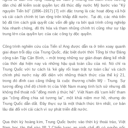
dân chủ để kiểm soát quyền lực đã thúc đẩy nước Mỹ bước vào "Kỷ
nguyên Tiến bộ" (1896–1917) [7] với đặc trưng là các hoạt động xã hội
và cải cách chính trị lan rộng trên khắp đất nước. Tại đó, các nhà tiến
bộ đã tìm cách giải quyết các vấn đề gây ra bởi quá trình công nghiệp
hóa nhanh chóng, đô thị hóa và tham nhũng chính trị cũng như sự tập
trung lớn của quyền lực của các công ty độc quyền.
Công trình nghiên cứu của Tiến sĩ Ang được dẫn ra ở trên xoay quanh
giai đoạn trỗi dậy của Trung Quốc, đặc biệt dưới thời Tổng bí thư Đảng
cộng sản Tập Cận Bình, – một trong những sự gián đoạn đáng kể nhất
của thời đại hiện nay và những hậu quả toàn cầu của nó. Nó chỉ ra
Trung Quốc với tư cách là ‘kẻ gây rối loạn trật tự toàn cầu’ và cách
chính phủ nước này đối diện với những thách thức của thế kỷ 21,
trong đó đỉnh cao căng thẳng là cuộc thương chiến Mỹ - Trung. Sự
tương đồng chế độ chính trị của Việt Nam mang tính lịch sử nhưng đã
không thể thoát nổi "đồng minh ý thức hệ". Việt Nam đã ‘cam kết’ tham
gia "cộng đồng chia sẻ tương lai", một khái niệm mơ hồ, nhưng do
Trung Quốc dẫn dắt. Đây thực sự là một thách thức lớn nhất, cơ bản
lâu dài đối với cải cách vì sự phát triển đất nước.
Qua thời kỳ hoàng kim, Trung Quốc bước vào thời kỳ thoái trào, Việt
Nam học tập thế nào [8] ? Chiến lược an ninh chế độ có nguồn gốc