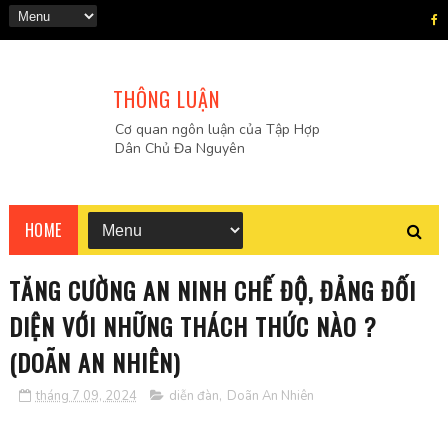
THÔNG LUẬN
Cơ quan ngôn luận của Tập Hợp
Dân Chủ Đa Nguyên
HOME
TĂNG CƯỜNG AN NINH CHẾ ĐỘ, ĐẢNG ĐỐI
DIỆN VỚI NHỮNG THÁCH THỨC NÀO ?
(DOÃN AN NHIÊN)
tháng 7 09, 2024
diễn đàn
,
Doãn An Nhiên