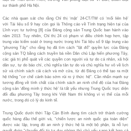
sư thành phố Hà Nội.
Các nhà quan sát cho rằng Chỉ thị ‘mật’ 24-CT/TW có ‘mối liên hệ’
với Tài liệu số 9 hay còn gọi là Thông cáo về Tình trạng hiện tại của
Lĩnh vực tư tưởng [8] của Đảng cộng sản Trung Quốc ban hành vào
năm 2013. Tuy nhiên, Chỉ thị 24 có phạm vi điều chỉnh hẹp hơn, tập
trung vào kiểm soát ở trong nước trong khi Tài liệu số 9 tập trung vào
"phương Tây" cho rằng họ đã tìm cách "lật đổ" quyền lực của Đảng
cộng sản TQ bằng cách truyền bá nền Dân chủ Lập hiến phương Tây,
các giá trị phổ quát về các quyền con người và tự do cá nhân, xã hội
dân sự, tự do báo chí, chủ nghĩa tân tự do và chủ nghĩa hư vô về lịch
sử và chính sách cải cách và mở cửa, từ đó Đảng có thể tạo ra một
hệ thống "cơ chế cảnh báo sớm rủi ro ý thức hệ". Cần nhấn mạnh sự
tương đồng về tính chất của chính sách an ninh chế độ của hai Đảng
cộng sản ‘đồng minh ý thức hệ’ là tất yếu nhưng Trung Quốc trực diện
đối đầu phương Tây trong khi Việt Nam thì không vì vị thế của mỗi
nước, trong đó có lý do kinh tế.
Trung Quốc dưới thời Tập Cận Bình đang tìm cách trở thành cường
quốc hàng đầu thế giới và, "chiến lược an ninh quốc gia toàn diện"
được xác lập, trong đó an ninh ý thức hệ là một bộ phận, là nỗ lực
quyết đoán "chuyển đổi từ tư duy phòng thủ chủ yếu sang kết hợp cả