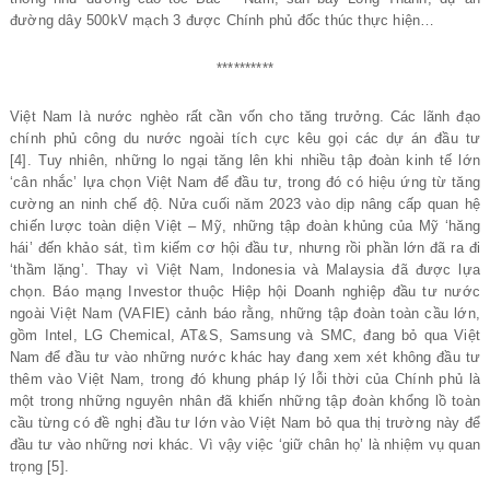
đường dây 500kV mạch 3 được Chính phủ đốc thúc thực hiện…
**********
Việt Nam là nước nghèo rất cần vốn cho tăng trưởng. Các lãnh đạo
chính phủ công du nước ngoài tích cực kêu gọi các dự án đầu tư
[4]. Tuy nhiên, những lo ngại tăng lên khi nhiều tập đoàn kinh tế lớn
‘cân nhắc’ lựa chọn Việt Nam để đầu tư, trong đó có hiệu ứng từ tăng
cường an ninh chế độ. Nửa cuối năm 2023 vào dịp nâng cấp quan hệ
chiến lược toàn diện Việt – Mỹ, những tập đoàn khủng của Mỹ ‘hăng
hái’ đến khảo sát, tìm kiếm cơ hội đầu tư, nhưng rồi phần lớn đã ra đi
‘thầm lặng’. Thay vì Việt Nam, Indonesia và Malaysia đã được lựa
chọn. Báo mạng Investor thuộc Hiệp hội Doanh nghiệp đầu tư nước
ngoài Việt Nam (VAFIE) cảnh báo rằng, những tập đoàn toàn cầu lớn,
gồm Intel, LG Chemical, AT&S, Samsung và SMC, đang bỏ qua Việt
Nam để đầu tư vào những nước khác hay đang xem xét không đầu tư
thêm vào Việt Nam, trong đó khung pháp lý lỗi thời của Chính phủ là
một trong những nguyên nhân đã khiến những tập đoàn khổng lồ toàn
cầu từng có đề nghị đầu tư lớn vào Việt Nam bỏ qua thị trường này để
đầu tư vào những nơi khác. Vì vậy việc ‘giữ chân họ’ là nhiệm vụ quan
trọng [5].