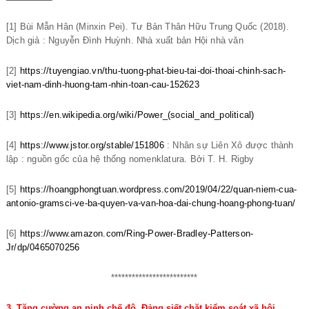
[1] Bùi Mẫn Hân (Minxin Pei). Tư Bản Thân Hữu Trung Quốc (2018).
Dịch giả : Nguyễn Đình Huỳnh. Nhà xuất bản Hội nhà văn
[2]
https://tuyengiao.vn/thu-tuong-phat-bieu-tai-doi-thoai-chinh-sach-
viet-nam-dinh-huong-tam-nhin-toan-cau-152623
[3]
https://en.wikipedia.org/wiki/Power_(social_and_political)
[4]
https://www.jstor.org/stable/151806
: Nhân sự Liên Xô được thành
lập : nguồn gốc của hệ thống nomenklatura. Bởi T. H. Rigby
[5]
https://hoangphongtuan.wordpress.com/2019/04/22/quan-niem-cua-
antonio-gramsci-ve-ba-quyen-va-van-hoa-dai-chung-hoang-phong-tuan/
[6]
https://www.amazon.com/Ring-Power-Bradley-Patterson-
Jr/dp/0465070256
*************************
3. Tăng cường an ninh chế độ, Đảng siết chặt kiểm soát xã hội