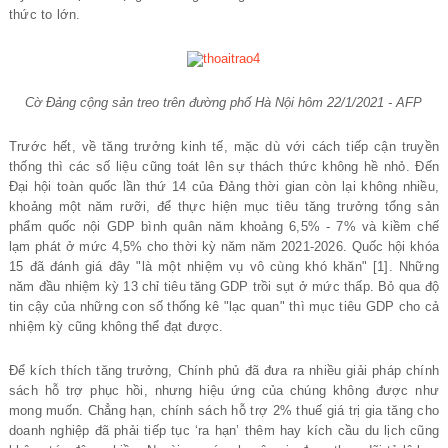
thức to lớn.
Cờ Đảng cộng sản treo trên đường phố Hà Nội hôm 22/1/2021 - AFP
Trước hết, về tăng trưởng kinh tế, mặc dù với cách tiếp cận truyền
thống thì các số liệu cũng toát lên sự thách thức không hề nhỏ. Đến
Đại hội toàn quốc lần thứ 14 của Đảng thời gian còn lại không nhiều,
khoảng một năm rưỡi, để thực hiện mục tiêu tăng trưởng tổng sản
phẩm quốc nội GDP bình quân năm khoảng 6,5% - 7% và kiềm chế
lạm phát ở mức 4,5% cho thời kỳ năm năm 2021-2026. Quốc hội khóa
15 đã đánh giá đây "là một nhiệm vụ vô cùng khó khăn" [1]. Những
năm đầu nhiệm kỳ 13 chỉ tiêu tăng GDP trồi sụt ở mức thấp. Bỏ qua độ
tin cậy của những con số thống kê "lạc quan" thì mục tiêu GDP cho cả
nhiệm kỳ cũng không thể đạt được.
Để kích thích tăng trưởng, Chính phủ đã đưa ra nhiều giải pháp chính
sách hỗ trợ phục hồi, nhưng hiệu ứng của chúng không được như
mong muốn. Chẳng hạn, chính sách hỗ trợ 2% thuế giá trị gia tăng cho
doanh nghiệp đã phải tiếp tục ‘ra hạn’ thêm hay kích cầu du lịch cũng