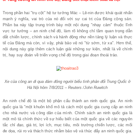
Trong phần hai "trụ cột" hệ tư tưởng Mác – Lê-nin được khái quát nhấn
mạnh ý nghĩa, vai trò của nó đối với sự cai trị của Đảng cộng sản.
Phần ba này tập trung trình bày một nội dung "nhạy cảm" thuộc lĩnh
vực tư tưởng – an ninh chế độ, làm rõ không chỉ tầm quan trọng dẫn
dắt chiến lược, chính sách và hành động như nền tảng lý luận và thực
tế của Đảng mà còn, vì vậy, phải bảo vệ nó "từ sớm, từ xa". Hơn thế,
nội dung này góp thêm cách luận giải những sự kiện, nhất là về chính
trị, hay suy đoán về triển vọng chế độ trong giai đoạn thoái trào.
Xe của công an đi qua đám đông người biểu tình phản đối Trung Quốc ở
Hà Nội hôm 7/8/2011 – Reuters /John Ruwitch
An ninh chế độ là một bộ phận cấu thành an ninh quốc gia. An ninh
quốc gia là "một khuôn khổ mô tả cách một quốc gia cung cấp an ninh
cho nhà nước và công dân của mình.
Chính sách an ninh quốc gia là
một mô tả chính thức về sự hiểu biết của một quốc gia về các nguyên
tắc chỉ đạo, giá trị, lợi ích, mục tiêu, môi trường chiến lược, các mối
đe dọa, rủi ro và thách thức nhằm bảo vệ và thúc đẩy an ninh quốc gia.