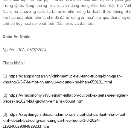
Trung Quốc đang chứng tỏ việc vận dụng trong điều kiện đặc thù Việt
Nam, họ là cường quốc ta là nước nhỏ, cũng là thách thức không nhỏ
khi hậu quả nhãn tiền là chế độ đã bị ‘công an hóa’, sự quá thái chuyên
chế sẽ hủy hoại sự phát triển đất nước và dân tộc.
Doãn An Nhiên
Nguồn : RFA, 05/07/2024
Tham khảo
:
[1]
https://dangcongsan.vn/kinh-te/muc-tieu-tang-truong-binh-quan-
khoang-6-5-7-la-mot-nhiem-vu-vo-cung-kho-khan-650101.html
[2]
https://vneconomy.vn/vietnam-inflation-outlook-experts-see-higher-
prices-in-2024-but-growth-remains-robust.htm
[3]
https://xaydungchinhsach.chinhphu.vn/luat-dat-dai-luat-nha-o-luat-
kinh-doanh-bat-dong-san-cung-co-hieu-luc-tu-1-8-2024-
119240629094929233.htm