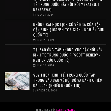
TẾ TRUNG QUỐC GÂY BỐI RỐI ? (KATSUJI
NAKAZAWA)
JULY 23, 2024
NHỮNG BÀI HỌC LỊCH SỬ VỀ NGA CỦA TẬP
CẬN BÌNH (JOSEPH TORIGIAN - NGHIÊN CỨU
QUỐC TẾ)
JUNE 29, 2024
TẠI SAO ÔNG TẬP KHÔNG VỰC DẬY NỔI NỀN
KINH TẾ TRUNG QUỐC ? (SCOTT KENEDY -
NGHIÊN CỨU QUỐC TẾ)
JUNE 10, 2024
SUY THOÁI KINH TẾ, TRUNG QUỐC TẬP
TRUNG VÀO BẢO VỆ NỘI BỘ VÀ ĐÁNH CHIẾM
ĐÀI LOAN (NHIỀU NGUỒN TIN)
MARCH 09, 2024
TRANG BLOG CỦA
SORATEMPLATES