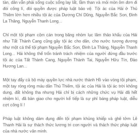
tàn, dân vẫn phải sống cuộc sống lay lất, lầm than và mỏi mòn ôm đơn đi
đòi công lí, đòi quyền được pháp luật bảo vệ. Tội ác của Hải ở Thủ
Thiêm lớn hơn nhiều tội ác của Dương Chí Dũng, Nguyễn Bắc Son, Đinh
La Thăng, Nguyễn Thanh Long...
Chỉ một tội phạm cộm cán trong băng nhóm lục lâm thảo khấu của Hải
như Tất Thành Cang cũng gây tội ác cho dân, cho nước tương đương
như một cá thể tội phạm Nguyễn Bắc Son, Đinh La Thăng, Nguyễn Thanh
Long... Hải không thể trốn tránh trách nhiệm của người đứng đầu trước
tội ác của Tất Thành Cang, Nguyễn Thành Tai, Nguyễn Hữu Tín, Đào
Hương Lan...
Một tay đẩy cả bộ máy quyền lực nhà nước thành Hồ vào vòng tội phạm,
một tay ròng ròng máu dân Thủ Thiêm, tội ác của Hải là tội ác trời không
dung, đất không tha nhưng Hải chỉ bị cách những chức vụ Hải đã hết
nhiệm kì, đã bàn giao cho người kế tiếp là sự phỉ báng pháp luật, diễu
cợt công lí !
Pháp luật không dám đụng đến tội phạm khủng khiếp và ghê tởm Lê
Thanh Hải là sự thách thức lương tri con người và thách thức pháp luật
của nhà nước văn minh.