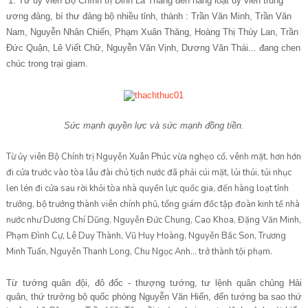
1. Từ ủy viên Bộ Chính trị Đinh La Thăng đến hàng loạt ủy viên trung
ương đảng, bí thư đảng bộ nhiều tỉnh, thành : Trần Văn Minh, Trần Văn
Nam, Nguyễn Nhân Chiến, Phạm Xuân Thăng, Hoàng Thị Thúy Lan, Trần
Đức Quận, Lê Viết Chữ, Nguyễn Văn Vịnh, Dương Văn Thái... đang chen
chúc trong trại giam.
Sức mạnh quyền lực và sức mạnh đồng tiền.
Từ ủy viên Bộ Chính trị Nguyễn Xuân Phúc vừa nghẹo cổ, vênh mặt, hơn hớn
đi cửa trước vào tòa lâu đài chủ tịch nước đã phải cúi mặt, lủi thủi, tủi nhục
len lén đi cửa sau rời khỏi tòa nhà quyền lực quốc gia, đến hàng loạt tỉnh
trưởng, bộ trưởng thành viên chính phủ, tổng giám đốc tập đoàn kinh tế nhà
nước như Dương Chí Dũng, Nguyễn Đức Chung, Cao Khoa, Đặng Văn Minh,
Phạm Đình Cự, Lê Duy Thành, Vũ Huy Hoàng, Nguyễn Bắc Son, Trương
Minh Tuấn, Nguyễn Thanh Long, Chu Ngọc Anh... trở thành tội phạm.
Từ tướng quân đội, đô đốc - thượng tướng, tư lệnh quân chủng Hải
quân, thứ trưởng bộ quốc phòng Nguyễn Văn Hiến, đến tướng ba sao thứ