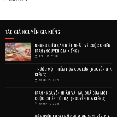
TÁC GIẢ NGUYỄN GIA KIỂNG
NHỮNG ĐIỀU CẦN BIẾT NHẤT VỀ CUỘC CHIẾN
IRAN (NGUYỄN GIA KIỂNG)
APRIL 13, 2026
TRƯỚC MỘT HIỂM HỌA QUÁ LỚN (NGUYỄN GIA
KIỂNG)
MARCH 23, 2026
IRAN : NGUYÊN NHÂN VÀ HẬU QUẢ CỦA MỘT
CUỘC CHIẾN TỒI BẠI (NGUYỄN GIA KIỂNG)
MARCH 10, 2026
VỀ HUYỀN THOẠI HỒ CHÍ MINH (NGUYỄN GIA