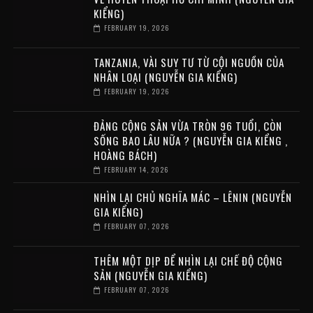
KIỂNG)
FEBRUARY 19, 2026
TANZANIA, VÀI SUY TƯ TỪ CỘI NGUỒN CỦA
NHÂN LOẠI (NGUYỄN GIA KIỂNG)
FEBRUARY 19, 2026
ĐẢNG CỘNG SẢN VỪA TRÒN 96 TUỔI, CÒN
SỐNG BAO LÂU NỮA ? (NGUYỄN GIA KIỂNG ,
HOÀNG BÁCH)
FEBRUARY 14, 2026
NHÌN LẠI CHỦ NGHĨA MÁC – LÊNIN (NGUYỄN
GIA KIỂNG)
FEBRUARY 07, 2026
THÊM MỘT DỊP ĐỂ NHÌN LẠI CHẾ ĐỘ CỘNG
SẢN (NGUYỄN GIA KIỂNG)
FEBRUARY 07, 2026