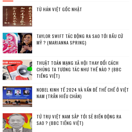
TỪ HÁN VIỆT GỐC NHẬT
TAYLOR SWIFT TÁC ĐỘNG RA SAO TỚI BẦU CỬ
MỸ ? (MARIANNA SPRING)
THUẬT TOÁN MẠNG XÃ HỘI THAY ĐỔI CÁCH
CHÚNG TA TƯƠNG TÁC NHƯ THẾ NÀO ? (BBC
TIẾNG VIỆT)
NOBEL KINH TẾ 2024 VÀ VẤN ĐỀ THỂ CHẾ Ở VIỆT
NAM (TRẦN HIẾU CHÂN)
TỨ TRỤ VIỆT NAM SẮP TỚI SẼ BIẾN ĐỘNG RA
SAO ? (BBC TIẾNG VIỆT)