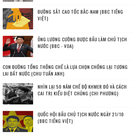
ĐƯỜNG SẮT CAO TỐC BẮC-NAM (BBC TIẾNG
VIỆT)
ÔNG LƯƠNG CƯỜNG ĐƯỢC BẦU LÀM CHỦ TỊCH
NƯỚC (BBC - VOA)
CON ĐƯỜNG TỔNG THỐNG CHẾ LÀ LỰA CHỌN CHỐNG LẠI TƯƠNG
LAI ĐẤT NƯỚC (CHU TUẤN ANH)
NHÌN LẠI 50 NĂM CHẾ ĐỘ KHMER ĐỎ VÀ CÁCH
CAI TRỊ KIỂU DIỆT CHỦNG (CHI PHƯƠNG)
QUỐC HỘI BẦU CHỦ TỊCH NƯỚC NGÀY 21/10
(BBC TIẾNG VIỆT)