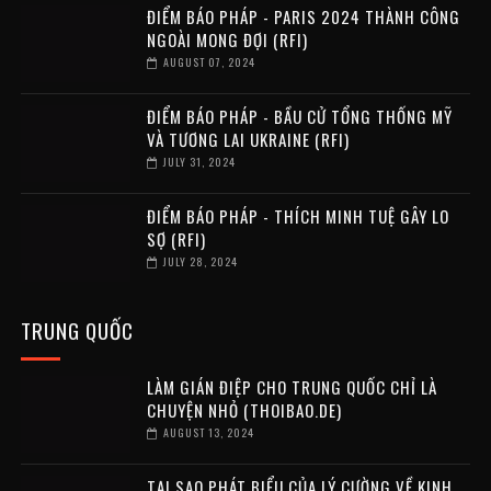
ĐIỂM BÁO PHÁP - PARIS 2024 THÀNH CÔNG
NGOÀI MONG ĐỢI (RFI)
AUGUST 07, 2024
ĐIỂM BÁO PHÁP - BẦU CỬ TỔNG THỐNG MỸ
VÀ TƯƠNG LAI UKRAINE (RFI)
JULY 31, 2024
ĐIỂM BÁO PHÁP - THÍCH MINH TUỆ GÂY LO
SỢ (RFI)
JULY 28, 2024
TRUNG QUỐC
LÀM GIÁN ĐIỆP CHO TRUNG QUỐC CHỈ LÀ
CHUYỆN NHỎ (THOIBAO.DE)
AUGUST 13, 2024
TẠI SAO PHÁT BIỂU CỦA LÝ CƯỜNG VỀ KINH