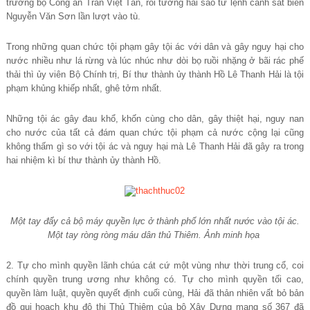
trưởng bộ Công an Trần Việt Tân, rồi tướng hai sao tư lệnh cảnh sát biển
Nguyễn Văn Sơn lần lượt vào tù.
Trong những quan chức tội phạm gây tội ác với dân và gây nguy hại cho
nước nhiều như lá rừng và lúc nhúc như dòi bọ ruồi nhặng ở bãi rác phế
thải thì ủy viên Bộ Chính trị, Bí thư thành ủy thành Hồ Lê Thanh Hải là tội
phạm khủng khiếp nhất, ghê tởm nhất.
Những tội ác gây đau khổ, khốn cùng cho dân, gây thiệt hại, nguy nan
cho nước của tất cả đám quan chức tội phạm cả nước cộng lại cũng
không thấm gì so với tội ác và nguy hại mà Lê Thanh Hải đã gây ra trong
hai nhiệm kì bí thư thành ủy thành Hồ.
Một tay đẩy cả bộ máy quyền lực ở thành phố lớn nhất nước vào tội ác.
Một tay ròng ròng máu dân thủ Thiêm. Ảnh minh họa
2. Tự cho mình quyền lãnh chúa cát cứ một vùng như thời trung cổ, coi
chính quyền trung ương như không có. Tự cho mình quyền tối cao,
quyền làm luật, quyền quyết định cuối cùng, Hải đã thản nhiên vất bỏ bản
đồ qui hoạch khu đô thị Thủ Thiêm của bộ Xây Dựng mang số 367 đã