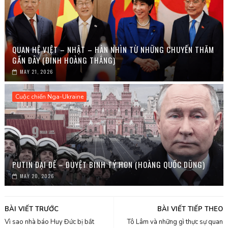
QUAN HỆ VIỆT – NHẬT – HÀN NHÌN TỪ NHỮNG CHUYẾN THĂM
GẦN ĐÂY (ĐINH HOÀNG THẮNG)
MAY 21, 2026
Cuộc chiến Nga-Ukraine
PUTIN ĐẠI ĐẾ – DUYỆT BINH TÝ HON (HOÀNG QUỐC DŨNG)
MAY 20, 2026
BÀI VIẾT TRƯỚC
BÀI VIẾT TIẾP THEO
Vì sao nhà báo Huy Đức bị bắt
Tô Lâm và những gì thực sự quan