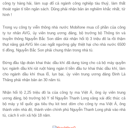
công ty hàng hải, làm sụp đổ cả ngành công nghiệp tàu thuỷ, làm thất
thoát ngàn tỉ tiền ngân sách. Dũng phải nhận bản án nghiêm khắc nhất, tử
hình !
Trong vụ công ty viễn thông nhà nước Mobifone mua cổ phần của công
ty tư nhân AVG, ủy viên trung ương đảng, bộ trưởng bộ Thông tin và
truyền thông Nguyễn Bắc Son dấm dúi nhận hối lộ 3 triệu đô la rồi thậm
thụt nâng giá AVG lên cao ngất ngưởng gây thiệt hại cho nhà nước 6500
tỉ đồng, Nguyễn Bắc Son phải chung thân trong nhà tù.
Đứng đầu tập đoàn khai thác dầu khí đã dung túng cho cả bộ máy quyền
lực ngành dầu khi rút ruột hàng ngàn tỉ tiền đầu tư khai thác dầu khí, làm
cho ngành dầu khí thua lỗ, lụn bại, ủy viên trung ương đảng Đinh Là
Thăng phải nhận bản án 30 năm tù.
Nhận hối lộ 2,25 triệu đô la của công ty ma Việt Á, ông ủy viên trung
ương đảng, bộ trưởng bộ Y tế Nguyễn Thanh Long xăng xái đốc thúc cả
bộ máy y tế quốc gia tiêu thụ kit test dỏm cho công ty ma Việt Á, ông
thành viên nhà đỏ, thành viên chính phủ Nguyễn Thanh Long phải vào nhà
tù, cách li với xã hội 18 năm.