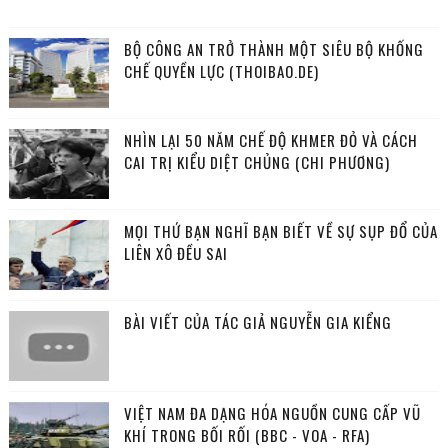
BỘ CÔNG AN TRỞ THÀNH MỘT SIÊU BỘ KHỐNG
CHẾ QUYỀN LỰC (THOIBAO.DE)
NHÌN LẠI 50 NĂM CHẾ ĐỘ KHMER ĐỎ VÀ CÁCH
CAI TRỊ KIỂU DIỆT CHỦNG (CHI PHƯƠNG)
MỌI THỨ BẠN NGHĨ BẠN BIẾT VỀ SỰ SỤP ĐỔ CỦA
LIÊN XÔ ĐỀU SAI
BÀI VIẾT CỦA TÁC GIẢ NGUYỄN GIA KIỂNG
VIỆT NAM ĐA DẠNG HÓA NGUỒN CUNG CẤP VŨ
KHÍ TRONG BỐI RỐI (BBC - VOA - RFA)