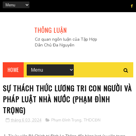
THÔNG LUẬN
Cơ quan ngôn luận của Tập Hợp
Dân Chủ Đa Nguyên
HOME
SỰ THÁCH THỨC LƯƠNG TRI CON NGƯỜI VÀ
PHÁP LUẬT NHÀ NƯỚC (PHẠM ĐÌNH
TRỌNG)
tháng 6 03, 2024
Phạm Đình Trọng
,
THDCĐN