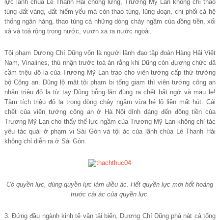
lực lãnh chúa Lê Thanh Hải chống lưng, Trương Mỹ Lan không chỉ thao
túng đất vàng, đất hiểm yếu mà còn thao túng, lũng đoạn, chi phối cả hệ
thống ngân hàng, thao túng cả những dòng chảy ngầm của đồng tiền, xối
xả và toả rộng trong nước, vươn xa ra nước ngoài.
Tội phạm Dương Chí Dũng vốn là người lãnh đạo tập đoàn Hàng Hải Việt
Nam, Vinalines, thú nhận trước toà án rằng khi Dũng còn đương chức đã
cầm triệu đô la của Trương Mỹ Lan trao cho viên tướng cấp thứ trưởng
bộ Công an. Dũng lộ mặt tội phạm bị tống giam thì viên tướng công an
nhận triệu đô la từ tay Dũng bỗng lăn đùng ra chết bất ngờ và mau lẹ!
Tăm tích triệu đô la trong dòng chảy ngầm vừa hé lộ liền mất hút. Cái
chết của viên tướng công an ở Hà Nội dính dáng đến đồng tiền của
Trương Mỹ Lan cho thấy thế lực ngầm của Trương Mỹ Lan không chỉ tác
yêu tác quái ở phạm vi Sài Gòn và tội ác của lãnh chúa Lê Thanh Hải
không chỉ diễn ra ở Sài Gòn.
Có quyền lực, dùng quyền lực làm điều ác. Hết quyền lực mới hốt hoảng
trước cái ác của quyền lực.
3. Đứng đầu ngành kinh tế vận tải biển, Dương Chí Dũng phá nát cả tổng