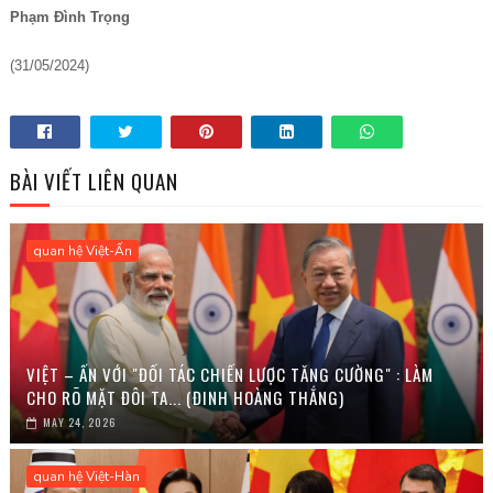
Phạm Đình Trọng
(31/05/2024)
BÀI VIẾT LIÊN QUAN
quan hệ Việt-Ấn
VIỆT – ẤN VỚI "ĐỐI TÁC CHIẾN LƯỢC TĂNG CƯỜNG" : LÀM
CHO RÕ MẶT ĐÔI TA... (ĐINH HOÀNG THẮNG)
MAY 24, 2026
quan hệ Việt-Hàn