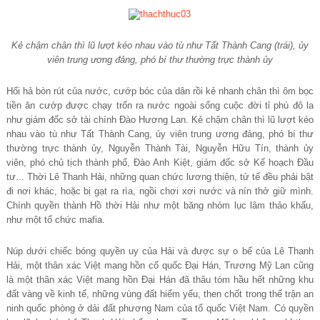
Kẻ chậm chân thì lũ lượt kéo nhau vào tù như Tất Thành Cang (trái), ủy
viên trung ương đảng, phó bí thư thường trực thành ủy
Hối hả bòn rút của nước, cướp bóc của dân rồi kẻ nhanh chân thì ôm bọc
tiền ăn cướp được chạy trốn ra nước ngoài sống cuộc đời tỉ phú đô la
như giám đốc sở tài chính Đào Hương Lan. Kẻ chậm chân thì lũ lượt kéo
nhau vào tù như Tất Thành Cang, ủy viên trung ương đảng, phó bí thư
thường trực thành ủy, Nguyễn Thành Tài, Nguyễn Hữu Tín, thành ủy
viên, phó chủ tịch thành phố, Đào Anh Kiệt, giám đốc sở Kế hoạch Đầu
tư... Thời Lê Thanh Hải, những quan chức lương thiện, tử tế đều phải bật
đi nơi khác, hoặc bị gạt ra rìa, ngồi chơi xơi nước và nín thở giữ mình.
Chính quyền thành Hồ thời Hải như một băng nhóm lục lâm thảo khấu,
như một tổ chức mafia.
Núp dưới chiếc bóng quyền uy của Hải và được sự o bế của Lê Thanh
Hải, một thân xác Việt mang hồn cố quốc Đại Hán, Trương Mỹ Lan cũng
là một thân xác Việt mang hồn Đại Hán đã thâu tóm hầu hết những khu
đất vàng về kinh tế, những vùng đất hiểm yếu, then chốt trong thế trận an
ninh quốc phòng ở dải đất phương Nam của tổ quốc Việt Nam. Có quyền