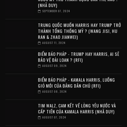
(NHÃ DUY)
SEPTEMBER 07, 2024
TRUNG QUỐC MUỐN HARRIS HAY TRUMP TRỞ
THÀNH TỔNG THỐNG MỸ ? (WANG JISI, HU
RAN & ZHAO JIANWEI)
AUGUST 11, 2024
ĐIỂM BÁO PHÁP - TRUMP HAY HARRIS, AI SẼ
BẢO VỆ ĐÀI LOAN ? (RFI)
AUGUST 09, 2024
ĐIỂM BÁO PHÁP - KAMALA HARRIS, LUỒNG
GIÓ MỚI CỦA ĐẢNG DÂN CHỦ (RFI)
AUGUST 08, 2024
TIM WALZ, CAM KẾT VỀ LÒNG YÊU NƯỚC VÀ
CẤP TIẾN CỦA KAMALA HARRIS (NHÃ DUY)
AUGUST 07, 2024