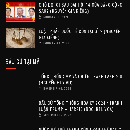
CHỜ ĐỢI GÌ SAU ĐẠI HỘI 14 CỦA ĐẢNG CỘNG
SẢN? (NGUYỄN GIA KIỂNG)
JANUARY 18, 2026
LUẬT PHÁP QUỐC TẾ CÒN LẠI GÌ ? (NGUYỄN
GIA KIỂNG)
JANUARY 08, 2026
BẦU CỬ TẠI MỸ
TỔNG THỐNG MỸ VÀ CHIẾN TRANH LẠNH 2.0
(NGUYỄN HUY VŨ)
NOVEMBER 06, 2024
BẦU CỬ TỔNG THỐNG HOA KỲ 2024 : TRANH
LUẬN TRUMP – HARRIS (BBC, RFI, VOA)
SEPTEMBER 12, 2024
NƯỚC MỸ TRỞ THÀNH CỘNG SẢN THẾ NÀO ?