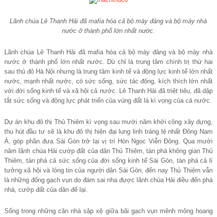
Lãnh chúa Lê Thanh Hải đã mafia hóa cả bộ máy đảng và bộ máy nhà
nước ở thành phố lớn nhất nước.
Lãnh chúa Lê Thanh Hải đã mafia hóa cả bộ máy đảng và bộ máy nhà
nước ở thành phố lớn nhất nước. Dù chỉ là trung tâm chính trị thứ hai
sau thủ đô Hà Nội nhưng là trung tâm kinh tế và động lực kinh tế lớn nhất
nước, mạnh nhất nước, có sức sống, sức tác động, kích thích lớn nhất
với đời sống kinh tế và xã hội cả nước. Lê Thanh Hải đã triệt tiêu, đã dập
tắt sức sống và động lực phát triển của vùng đất là kì vọng của cả nước.
Dự án khu đô thị Thủ Thiêm kì vọng sau mười năm khởi công xây dựng,
thu hút đầu tư sẽ là khu đô thị hiện đại lung linh tráng lệ nhất Đông Nam
Á, góp phần đưa Sài Gòn trở lại vị trí Hòn Ngọc Viễn Đông. Qua mười
năm lãnh chúa Hải cướp đất của dân Thủ Thiêm, tàn phá không gian Thủ
Thiêm, tàn phá cả sức sống của đời sống kinh tế Sài Gòn, tàn phá cả lí
tưởng xã hội và lòng tin của người dân Sài Gòn, đến nay Thủ Thiêm vẫn
là những đống gạch vụn do đám sai nha được lãnh chúa Hải điều đến phá
nhà, cướp đất của dân để lại.
Sống trong những căn nhà sập xệ giữa bãi gạch vụn mênh mông hoang