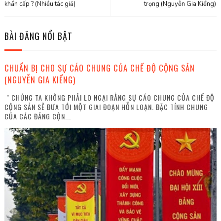
khẩn cấp ? (Nhiều tác giả)
trọng (Nguyễn Gia Kiểng)
BÀI ĐĂNG NỔI BẬT
CHUẨN BỊ CHO SỰ CÁO CHUNG CỦA CHẾ ĐỘ CỘNG SẢN
(NGUYỄN GIA KIỂNG)
" CHÚNG TA KHÔNG PHẢI LO NGẠI RẰNG SỰ CÁO CHUNG CỦA CHẾ ĐỘ
CỘNG SẢN SẼ ĐƯA TỚI MỘT GIAI ĐOẠN HỖN LOẠN. ĐẶC TÍNH CHUNG
CỦA CÁC ĐẢNG CỘN...