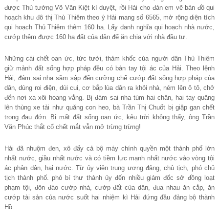
được Thủ tướng Võ Văn Kiệt kí duyệt, rồi Hải cho đàn em vẽ bản đồ qui
hoạch khu đô thị Thủ Thiêm theo ý Hải mang số 6565, mở rộng diện tích
qui hoạch Thủ Thiêm thêm 160 ha. Lấy danh nghĩa qui hoạch nhà nước,
cướp thêm được 160 ha đất của dân để ăn chia với nhà đầu tư.
Những cái chết oan ức, tức tưởi, thảm khốc của người dân Thủ Thiêm
giữ mảnh đất sống hợp pháp đều có bàn tay tội ác của Hải. Theo lệnh
Hải, đám sai nha sầm sập đến cưỡng chế cướp đất sống hợp pháp của
dân, dùng roi điện, dùi cui, cơ bắp lùa dân ra khỏi nhà, ném lên ô tô, chở
đến nơi xa xôi hoang vắng. Bị đám sai nha túm hai chân, hai tay quăng
lên thùng xe tải như quăng con heo, bà Trần Thị Chuốt bị giập gan chết
trong đau đớn. Bị mất đất sống oan ức, kêu trời không thấy, ông Trần
Văn Phúc thắt cổ chết mắt vẫn mở trừng trừng!
Hải đã nhuộm đen, xô đẩy cả bộ máy chính quyền một thành phố lớn
nhất nước, giầu nhất nước và có tiềm lực mạnh nhất nước vào vòng tội
ác phản dân, hại nước. Từ ủy viên trung ương đảng, chủ tịch, phó chủ
tịch thành phố. phó bí thư thành ủy đến nhiều giám đốc sở đồng loạt
phạm tội, đôn đáo cướp nhà, cướp đất của dân, đua nhau ăn cắp, ăn
cướp tài sản của nước suốt hai nhiệm kì Hải đứng đầu đảng bộ thành
Hồ.