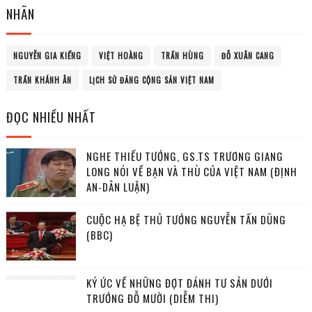
NHÃN
NGUYỄN GIA KIỂNG
VIỆT HOÀNG
TRẦN HÙNG
ĐỖ XUÂN CANG
TRẦN KHÁNH ÂN
LỊCH SỬ ĐẢNG CỘNG SẢN VIỆT NAM
ĐỌC NHIỀU NHẤT
NGHE THIẾU TƯỚNG, GS.TS TRƯƠNG GIANG
LONG NÓI VỀ BẠN VÀ THÙ CỦA VIỆT NAM (ĐỊNH
AN-DÂN LUẬN)
CUỘC HẠ BỆ THỦ TƯỚNG NGUYỄN TẤN DŨNG
(BBC)
KÝ ỨC VỀ NHỮNG ĐỢT ĐÁNH TƯ SẢN DƯỚI
TRƯỚNG ĐỖ MƯỜI (DIỄM THI)