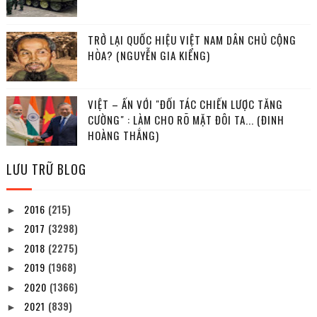
TRỞ LẠI QUỐC HIỆU VIỆT NAM DÂN CHỦ CỘNG
HÒA? (NGUYỄN GIA KIỂNG)
VIỆT – ẤN VỚI "ĐỐI TÁC CHIẾN LƯỢC TĂNG
CƯỜNG" : LÀM CHO RÕ MẶT ĐÔI TA... (ĐINH
HOÀNG THẮNG)
LƯU TRỮ BLOG
2016
(215)
►
2017
(3298)
►
2018
(2275)
►
2019
(1968)
►
2020
(1366)
►
2021
(839)
►