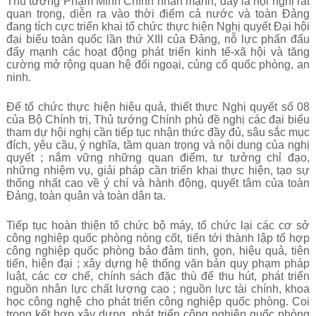
T
hủ tướng Phạm Minh Chính nhấn mạnh, đây là hội nghị rất
quan trọng, diễn ra vào thời điểm cả nước và toàn Đảng
đang tích cực triển khai tổ chức thực hiện Nghị quyết Đại hội
đại biểu toàn quốc lần thứ XIII của Đảng, nỗ lực phấn đấu
đẩy mạnh các hoạt động phát triển kinh tế-xã hội và tăng
cường mở rộng quan hệ đối ngoại, củng cố quốc phòng, an
ninh.
Để tổ chức thực hiện hiệu quả, thiết thực Nghị quyết số 08
của Bộ Chính trị, Thủ tướng Chính phủ đề nghị các đại biểu
tham dự hội nghị cần tiếp tục nhận thức đầy đủ, sâu sắc mục
đích, yêu cầu, ý nghĩa, tầm quan trọng và nội dung của nghị
quyết ; nắm vững những quan điểm, tư tưởng chỉ đạo,
những nhiệm vụ, giải pháp cần triển khai thực hiện, tạo sự
thống nhất cao về ý chí và hành động, quyết tâm của toàn
Đảng, toàn quân và toàn dân ta.
T
iếp tục hoàn thiện tổ chức bộ máy, tổ chức lại các cơ sở
công nghiệp quốc phòng nòng cốt, tiến tới thành lập tổ hợp
công nghiệp quốc phòng bảo đảm tinh, gọn, hiệu quả, tiên
tiến, hiện đại ; xây dựng hệ thống văn bản quy phạm pháp
luật, các cơ chế, chính sách đặc thù để thu hút, phát triển
nguồn nhân lực chất lượng cao ; nguồn lực tài chính, khoa
học công nghệ cho phát triển công nghiệp quốc phòng. Coi
trọng kết hợp xây dựng, phát triển công nghiệp quốc phòng