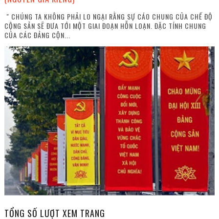
" CHÚNG TA KHÔNG PHẢI LO NGẠI RẰNG SỰ CÁO CHUNG CỦA CHẾ ĐỘ
CỘNG SẢN SẼ ĐƯA TỚI MỘT GIAI ĐOẠN HỖN LOẠN. ĐẶC TÍNH CHUNG
CỦA CÁC ĐẢNG CỘN...
TỔNG SỐ LƯỢT XEM TRANG