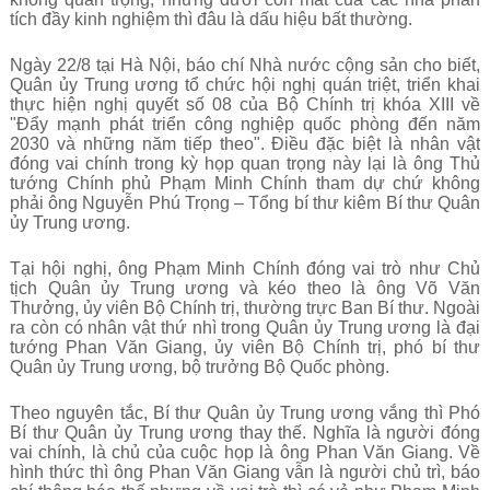
tích đầy kinh nghiệm thì đâu là dấu hiệu bất thường.
Ngày 22/8 tại Hà Nội, báo chí Nhà nước cộng sản cho biết,
Quân ủy Trung ương tổ chức hội nghị quán triệt, triển khai
thực hiện nghị quyết số 08 của Bộ Chính trị khóa XIII về
"
Đẩy mạnh phát triển công nghiệp quốc phòng đến năm
2030 và những năm tiếp theo
". Điều đặc biệt là nhân vật
đóng vai chính trong kỳ họp quan trọng này lại là ông Thủ
tướng Chính phủ Phạm Minh Chính tham dự chứ không
phải ông Nguyễn Phú Trọng – Tổng bí thư kiêm Bí thư Quân
ủy Trung ương.
Tại hội nghị, ông Phạm Minh Chính đóng vai trò như Chủ
tịch Quân ủy Trung ương và kéo theo là ông Võ Văn
Thưởng, ủy viên Bộ Chính trị, thường trực Ban Bí thư. Ngoài
ra còn có nhân vật thứ nhì trong Quân ủy Trung ương là đại
tướng Phan Văn Giang, ủy viên Bộ Chính trị, phó bí thư
Quân ủy Trung ương, bộ trưởng Bộ Quốc phòng.
Theo nguyên tắc, Bí thư Quân ủy Trung ương vắng thì Phó
Bí thư Quân ủy Trung ương thay thế. Nghĩa là người đóng
vai chính, là chủ của cuộc họp là ông Phan Văn Giang. Về
hình thức thì ông Phan Văn Giang vẫn là người chủ trì, báo