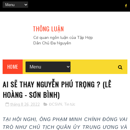
THÔNG LUẬN
Cơ quan ngôn luận của Tập Hợp
Dân Chủ Đa Nguyên
HOME
AI SẼ THAY NGUYỄN PHÚ TRỌNG ? (LÊ
HOÀNG - SƠN BÌNH)
tháng 8 26, 2022
ĐCSVN
,
Tin tức
TẠI HỘI NGHỊ, ÔNG PHẠM MINH CHÍNH ĐÓNG VAI
TRÒ NHƯ CHỦ TỊCH QUÂN ỦY TRUNG ƯƠNG VÀ