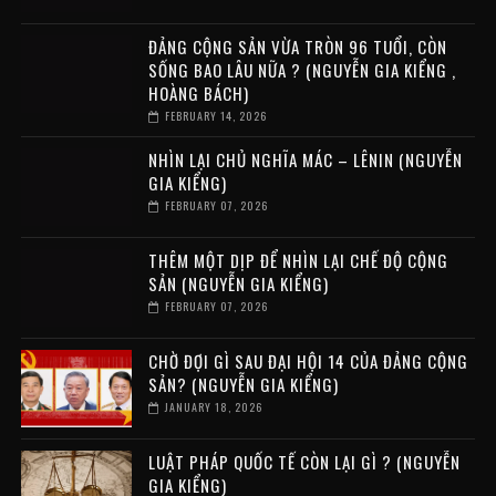
ĐẢNG CỘNG SẢN VỪA TRÒN 96 TUỔI, CÒN
SỐNG BAO LÂU NỮA ? (NGUYỄN GIA KIỂNG ,
HOÀNG BÁCH)
FEBRUARY 14, 2026
NHÌN LẠI CHỦ NGHĨA MÁC – LÊNIN (NGUYỄN
GIA KIỂNG)
FEBRUARY 07, 2026
THÊM MỘT DỊP ĐỂ NHÌN LẠI CHẾ ĐỘ CỘNG
SẢN (NGUYỄN GIA KIỂNG)
FEBRUARY 07, 2026
CHỜ ĐỢI GÌ SAU ĐẠI HỘI 14 CỦA ĐẢNG CỘNG
SẢN? (NGUYỄN GIA KIỂNG)
JANUARY 18, 2026
LUẬT PHÁP QUỐC TẾ CÒN LẠI GÌ ? (NGUYỄN
GIA KIỂNG)