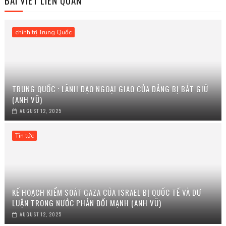
BÀI VIẾT LIÊN QUAN
chính trị Trung Quốc
TRUNG QUỐC : LÃNH ĐẠO NGOẠI GIAO CỦA ĐẢNG BỊ BẮT GIỮ
(ANH VŨ)
AUGUST 12, 2025
Tin tức
KẾ HOẠCH KIỂM SOÁT GAZA CỦA ISRAEL BỊ QUỐC TẾ VÀ DƯ
LUẬN TRONG NƯỚC PHẢN ĐỐI MẠNH (ANH VŨ)
AUGUST 12, 2025