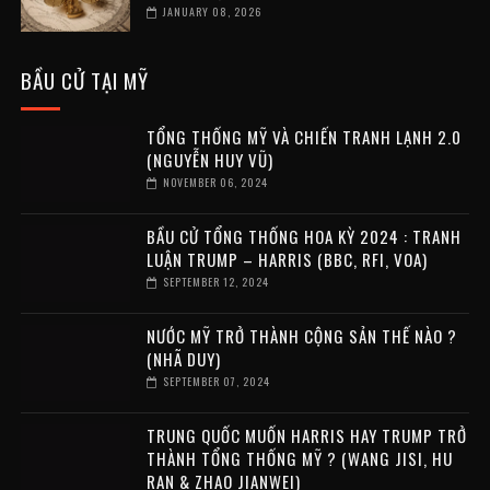
JANUARY 08, 2026
BẦU CỬ TẠI MỸ
TỔNG THỐNG MỸ VÀ CHIẾN TRANH LẠNH 2.0
(NGUYỄN HUY VŨ)
NOVEMBER 06, 2024
BẦU CỬ TỔNG THỐNG HOA KỲ 2024 : TRANH
LUẬN TRUMP – HARRIS (BBC, RFI, VOA)
SEPTEMBER 12, 2024
NƯỚC MỸ TRỞ THÀNH CỘNG SẢN THẾ NÀO ?
(NHÃ DUY)
SEPTEMBER 07, 2024
TRUNG QUỐC MUỐN HARRIS HAY TRUMP TRỞ
THÀNH TỔNG THỐNG MỸ ? (WANG JISI, HU
RAN & ZHAO JIANWEI)