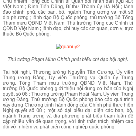
Chủ nhiệm Tổng cục Chính trị Quân đội nhân dân (QĐND)
Việt Nam ; Đinh Tiến Dũng, Bí thư Thành ủy Hà Nội ; lãnh
đạo chính phủ, các ban, bộ, ngành Trung ương và một số
địa phương ; lãnh đạo Bộ Quốc phòng, thủ trưởng Bộ Tổng
Tham mưu QĐND Việt Nam, Thủ trưởng Tổng cục Chính trị
QĐND Việt Nam ; lãnh đạo, chỉ huy các cơ quan, đơn vị trực
thuộc Bộ Quốc phòng.
Thủ tướng Phạm Minh Chính phát biểu chỉ đạo hội nghị.
Tại hội nghị, Thượng tướng Nguyễn Tân Cương, Ủy viên
Trung ương Đảng, Ủy viên Thường vụ Quân ủy Trung
ương, Tổng Tham mưu trưởng QĐND Việt Nam, Thứ
trưởng Bộ Quốc phòng giới thiệu nội dung cơ bản của Nghị
quyết số 08 ; Thượng tướng Phạm Hoài Nam, Ủy viên Trung
ương Đảng, Thứ trưởng Bộ Quốc phòng báo cáo quá trình
xây dựng Chương trình hành động của Chính phủ thực hiện
Nghị quyết số 08 ; một số đại biểu đại diện các ban, bộ,
ngành Trung ương và địa phương phát biểu tham luận đề
cập nhiều vấn đề quan trọng, với tinh thần trách nhiệm cao
đối với nhiệm vụ phát triển công nghiệp quốc phòng.