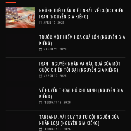
NHỮNG ĐIỀU CẦN BIẾT NHẤT VỀ CUỘC CHIẾN
IRAN (NGUYỄN GIA KIỂNG)
APRIL 13, 2026
TRƯỚC MỘT HIỂM HỌA QUÁ LỚN (NGUYỄN GIA
KIỂNG)
MARCH 23, 2026
IRAN : NGUYÊN NHÂN VÀ HẬU QUẢ CỦA MỘT
CUỘC CHIẾN TỒI BẠI (NGUYỄN GIA KIỂNG)
MARCH 10, 2026
VỀ HUYỀN THOẠI HỒ CHÍ MINH (NGUYỄN GIA
KIỂNG)
FEBRUARY 19, 2026
TANZANIA, VÀI SUY TƯ TỪ CỘI NGUỒN CỦA
NHÂN LOẠI (NGUYỄN GIA KIỂNG)
FEBRUARY 19, 2026