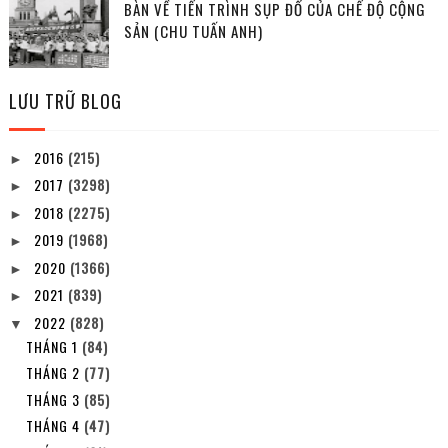
BÀN VỀ TIẾN TRÌNH SỤP ĐỔ CỦA CHẾ ĐỘ CỘNG
SẢN (CHU TUẤN ANH)
LƯU TRỮ BLOG
2016
(215)
►
2017
(3298)
►
2018
(2275)
►
2019
(1968)
►
2020
(1366)
►
2021
(839)
►
2022
(828)
▼
THÁNG 1
(84)
THÁNG 2
(77)
THÁNG 3
(85)
THÁNG 4
(47)