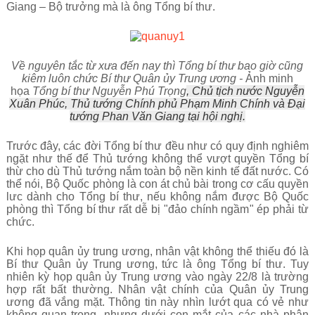
Giang – Bộ trưởng mà là ông Tổng bí thư.
Về nguyên tắc từ xưa đến nay thì Tổng bí thư bao giờ cũng
kiêm luôn chức Bí thư Quân ủy Trung ương -
Ảnh minh
họa
Tổng bí thư Nguyễn Phú Trọng
, Chủ tịch nước Nguyễn
Xuân Phúc, Thủ tướng Chính phủ Phạm Minh Chính và Đại
tướng Phan Văn Giang tại hội nghị.
Trước đây, các đời Tổng bí thư đều như có quy định nghiêm
ngặt như thế để Thủ tướng không thể vượt quyền Tổng bí
thừ cho dù Thủ tướng nắm toàn bộ nền kinh tế đất nước. Có
thể nói, Bộ Quốc phòng là con át chủ bài trong cơ cấu quyền
lưc dành cho Tổng bí thư, nếu không nắm được Bộ Quốc
phòng thì Tổng bí thư rất dễ bị "
đảo chính ngầm
" ép phải từ
chức.
Khi họp quân ủy trung ương, nhân vật không thể thiếu đó là
Bí thư Quân ủy Trung ương, tức là ông Tổng bí thư. Tuy
nhiên kỳ họp quân ủy Trung ương vào ngày 22/8 là trường
hợp rất bất thường. Nhân vật chính của Quân ủy Trung
ương đã vắng mặt. Thông tin này nhìn lướt qua có vẻ như
không quan trọng, nhưng dưới con mắt của các nhà phân