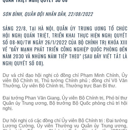
QUÁN TRIỆT NGHỊ QUYẾT SỐ 08
SƠN BÌNH, QUÂN ĐỘI NHÂN DÂN, 22/08/2022
SÁNG 22/8, TẠI HÀ NỘI, QUÂN ỦY TRUNG ƯƠNG TỔ CHỨC
HỘI NGHỊ QUÁN TRIỆT, TRIỂN KHAI THỰC HIỆN NGHỊ QUYẾT
SỐ 08-NQ/TW NGÀY 26/1/2022 CỦA BỘ CHÍNH TRỊ KHÓA XIII
VỀ "ĐẨY MẠNH PHÁT TRIỂN CÔNG NGHIỆP QUỐC PHÒNG ĐẾN
NĂM 2030 VÀ NHỮNG NĂM TIẾP THEO" (SAU ĐÂY VIẾT TẮT LÀ
NGHỊ QUYẾT SỐ 08).
Dự và chỉ đạo hội nghị có đồng chí
Phạm Minh Chính
, Ủy
viên Bộ Chính trị, Thủ tướng Chính phủ ; đồng chí Võ Văn
Thưởng, Ủy viên Bộ Chính trị, Thường trực Ban Bí thư.
Đại tướng Phan Văn Giang
, Ủy viên Bộ Chính trị, Phó bí thư
Quân ủy Trung ương, Bộ trưởng Bộ Quốc phòng chủ trì hội
nghị.
Dự hội nghị có các đồng chí Ủy viên Bộ Chính trị :
Đại tướng
Lương Cường
, Ủy viên Thường vụ Quân ủy Trung ương,