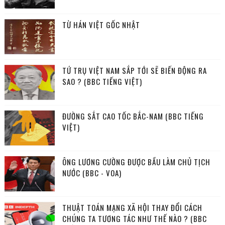
TỪ HÁN VIỆT GỐC NHẬT
TỨ TRỤ VIỆT NAM SẮP TỚI SẼ BIẾN ĐỘNG RA
SAO ? (BBC TIẾNG VIỆT)
ĐƯỜNG SẮT CAO TỐC BẮC-NAM (BBC TIẾNG
VIỆT)
ÔNG LƯƠNG CƯỜNG ĐƯỢC BẦU LÀM CHỦ TỊCH
NƯỚC (BBC - VOA)
THUẬT TOÁN MẠNG XÃ HỘI THAY ĐỔI CÁCH
CHÚNG TA TƯƠNG TÁC NHƯ THẾ NÀO ? (BBC