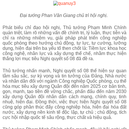
Đại tướng Phan Văn Giang chủ trì hội nghị.
P
hát biểu chỉ đạo hội nghị, Thủ tướng Phạm Minh Chính
quán triệt, làm rõ những vấn đề chính trị, lý luận, thực tiễn và
chỉ ra những nhiệm vụ, giải pháp phát triển công nghiệp
quốc phòng theo hướng chủ động, tự lực, tự cường, lưỡng
dụng, hiện đại trên ba yếu tố then chốt là: Tiềm lực khoa học
công nghệ, nhân lực và xây dựng thể chế, nhằm thực hiện
thắng lợi mục tiêu Nghị quyết số 08 đã đề ra.
Thủ tướng nhấn mạnh, Nghị quyết số 08 thể hiện sự quan
tâm sâu sắc, sự kỳ vọng và tin tưởng của Đảng, Nhà nước
và nhân dân đối với ngành Công nghiệp Quốc phòng, cụ thể
hóa mục tiêu xây dựng Quân đội đến năm 2025 cơ bản tinh,
gọn, mạnh, tạo tiền đề vững chắc, phấn đấu đến năm 2030
xây dựng Quân đội nhân dân cách mạng, chính quy, tinh
nhuệ, hiện đại. Đồng thời, việc thực hiện Nghị quyết số 08
cũng góp phần thúc đẩy công nghiệp hóa, hiện đại hóa đất
nước, xây dựng nền kinh tế độc lập, tự chủ ; chủ động, tích
cực hội nhập quốc tế sâu rộng, thực chất và hiệu quả.