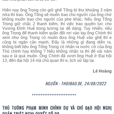
Hiện nay ông Trọng còn giữ ghế Tổng bí thư khoảng 3 năm
nữa thì trao. Ông Tổng sẽ muốn trao cho người của ông chứ
không muốn trao cho người của phe khác. Nếu ông Tổng
Trọng giữ chắc 2 thanh kiếm, thì việc trao quyền lực cho
Vương Đình Huệ trong tương lai dễ dàng. Tuy nhiên, nếu
ông Trọng để thanh kiếm quân đội rơi vào tay ông Chính thì
xem như ông Trọng có muốn đưa ông Huệ vào ghế thì e
cũng bị ngăn cản mạnh. Đấy là những gì đang diễn ra,
không biết liệu ông Tổng Trọng có nhận ra nước cờ của ông
Thủ chính hay không ? Nếu không nhận ra thì để vài năm
sau e là quá muộn. Ông Chính đã vượt ông Huệ ở Đại hội
13, đến đại hội 14 mà chủ quan thì e, lịch sử lặp lại.
Lê Hoàng
NGUỒN : THOIBAO.DE, 24/08/2022
*************************
THỦ TƯỚNG PHẠM MINH CHÍNH DỰ VÀ CHỈ ĐẠO HỘI NGHỊ