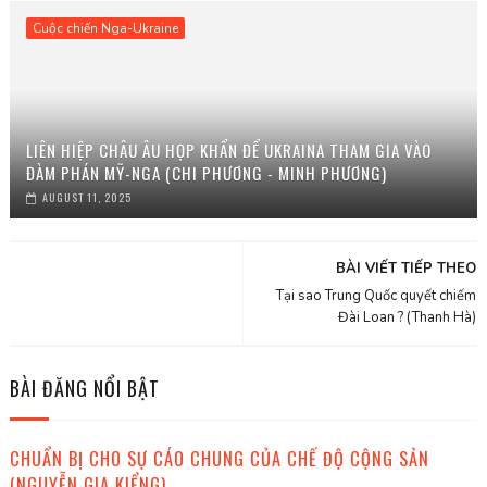
Cuộc chiến Nga-Ukraine
LIÊN HIỆP CHÂU ÂU HỌP KHẨN ĐỂ UKRAINA THAM GIA VÀO
ĐÀM PHÁN MỸ-NGA (CHI PHƯƠNG - MINH PHƯƠNG)
AUGUST 11, 2025
BÀI VIẾT TIẾP THEO
Tại sao Trung Quốc quyết chiếm
Đài Loan ? (Thanh Hà)
BÀI ĐĂNG NỔI BẬT
CHUẨN BỊ CHO SỰ CÁO CHUNG CỦA CHẾ ĐỘ CỘNG SẢN
(NGUYỄN GIA KIỂNG)