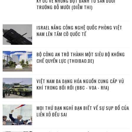
KÝ ỨC VỀ NHỮNG ĐỢT ĐÁNH TƯ SẢN DƯỚI
TRƯỚNG ĐỖ MƯỜI (DIỄM THI)
ISRAEL NÂNG CÔNG NGHỆ QUỐC PHÒNG VIỆT
NAM LÊN TẦM CỠ QUỐC TẾ
BỘ CÔNG AN TRỞ THÀNH MỘT SIÊU BỘ KHỐNG
CHẾ QUYỀN LỰC (THOIBAO.DE)
VIỆT NAM ĐA DẠNG HÓA NGUỒN CUNG CẤP VŨ
KHÍ TRONG BỐI RỐI (BBC - VOA - RFA)
MỌI THỨ BẠN NGHĨ BẠN BIẾT VỀ SỰ SỤP ĐỔ CỦA
LIÊN XÔ ĐỀU SAI