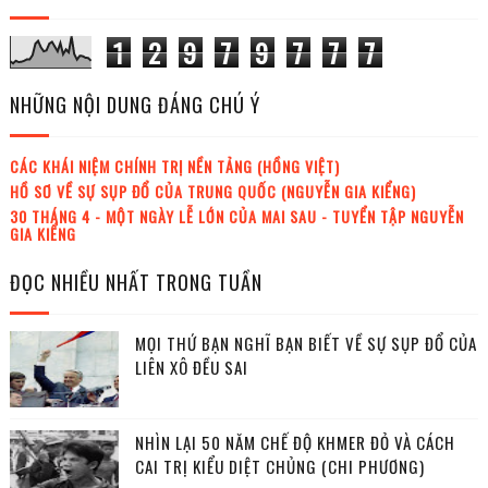
1
2
9
7
9
7
7
7
NHỮNG NỘI DUNG ĐÁNG CHÚ Ý
CÁC KHÁI NIỆM CHÍNH TRỊ NỀN TẢNG (HỒNG VIỆT)
HỒ SƠ VỀ SỰ SỤP ĐỔ CỦA TRUNG QUỐC (NGUYỄN GIA KIỂNG)
30 THÁNG 4 - MỘT NGÀY LỄ LỚN CỦA MAI SAU - TUYỂN TẬP NGUYỄN
GIA KIỂNG
ĐỌC NHIỀU NHẤT TRONG TUẦN
MỌI THỨ BẠN NGHĨ BẠN BIẾT VỀ SỰ SỤP ĐỔ CỦA
LIÊN XÔ ĐỀU SAI
NHÌN LẠI 50 NĂM CHẾ ĐỘ KHMER ĐỎ VÀ CÁCH
CAI TRỊ KIỂU DIỆT CHỦNG (CHI PHƯƠNG)