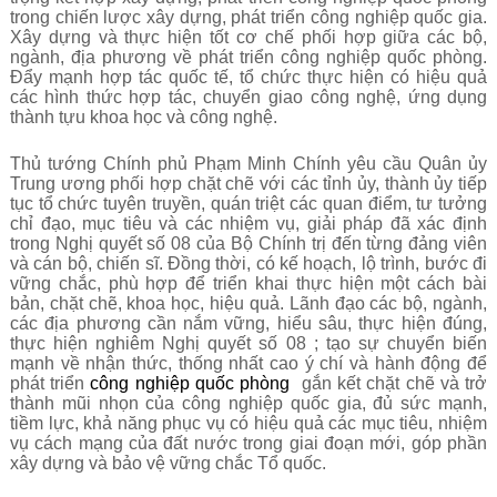
trong chiến lược xây dựng, phát triển công nghiệp quốc gia.
Xây dựng và thực hiện tốt cơ chế phối hợp giữa các bộ,
ngành, địa phương về phát triển công nghiệp quốc phòng.
Đẩy mạnh hợp tác quốc tế, tổ chức thực hiện có hiệu quả
các hình thức hợp tác, chuyển giao công nghệ, ứng dụng
thành tựu khoa học và công nghệ.
T
hủ tướng Chính phủ Phạm Minh Chính yêu cầu Quân ủy
Trung ương phối hợp chặt chẽ với các tỉnh ủy, thành ủy tiếp
tục tổ chức tuyên truyền, quán triệt các quan điểm, tư tưởng
chỉ đạo, mục tiêu và các nhiệm vụ, giải pháp đã xác định
trong Nghị quyết số 08 của Bộ Chính trị đến từng đảng viên
và cán bộ, chiến sĩ. Đồng thời, có kế hoạch, lộ trình, bước đi
vững chắc, phù hợp để triển khai thực hiện một cách bài
bản, chặt chẽ, khoa học, hiệu quả. Lãnh đạo các bộ, ngành,
các địa phương cần nắm vững, hiểu sâu, thực hiện đúng,
thực hiện nghiêm Nghị quyết số 08 ; tạo sự chuyển biến
mạnh về nhận thức, thống nhất cao ý chí và hành động để
phát triển
công nghiệp quốc phòng
gắn kết chặt chẽ và trở
thành mũi nhọn của công nghiệp quốc gia, đủ sức mạnh,
tiềm lực, khả năng phục vụ có hiệu quả các mục tiêu, nhiệm
vụ cách mạng của đất nước trong giai đoạn mới, góp phần
xây dựng và bảo vệ vững chắc Tổ quốc.