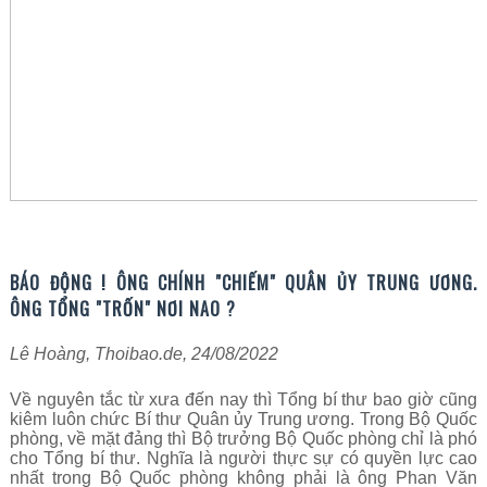
BÁO ĐỘNG ! ÔNG CHÍNH "CHIẾM" QUÂN ỦY TRUNG ƯƠNG.
ÔNG TỔNG "TRỐN" NƠI NAO ?
Lê Hoàng, Thoibao.de, 24/08/2022
Về nguyên tắc từ xưa đến nay thì Tổng bí thư bao giờ cũng
kiêm luôn chức Bí thư Quân ủy Trung ương. Trong Bộ Quốc
phòng, về mặt đảng thì Bộ trưởng Bộ Quốc phòng chỉ là phó
cho Tổng bí thư. Nghĩa là người thực sự có quyền lực cao
nhất trong Bộ Quốc phòng không phải là ông Phan Văn