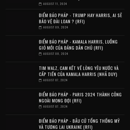
AUGUST 11, 2024
ĐIỂM BÁO PHÁP - TRUMP HAY HARRIS, AI SẼ
BẢO VỆ ĐÀI LOAN ? (RFI)
AUGUST 09, 2024
ĐIỂM BÁO PHÁP - KAMALA HARRIS, LUỒNG
GIÓ MỚI CỦA ĐẢNG DÂN CHỦ (RFI)
AUGUST 08, 2024
TIM WALZ, CAM KẾT VỀ LÒNG YÊU NƯỚC VÀ
CẤP TIẾN CỦA KAMALA HARRIS (NHÃ DUY)
AUGUST 07, 2024
ĐIỂM BÁO PHÁP - PARIS 2024 THÀNH CÔNG
NGOÀI MONG ĐỢI (RFI)
AUGUST 07, 2024
ĐIỂM BÁO PHÁP - BẦU CỬ TỔNG THỐNG MỸ
VÀ TƯƠNG LAI UKRAINE (RFI)