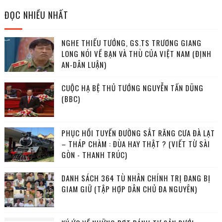
ĐỌC NHIỀU NHẤT
NGHE THIẾU TƯỚNG, GS.TS TRƯƠNG GIANG
LONG NÓI VỀ BẠN VÀ THÙ CỦA VIỆT NAM (ĐỊNH
AN-DÂN LUẬN)
CUỘC HẠ BỆ THỦ TƯỚNG NGUYỄN TẤN DŨNG
(BBC)
PHỤC HỒI TUYẾN ĐƯỜNG SẮT RĂNG CƯA ĐÀ LẠT
– THÁP CHÀM : ĐÙA HAY THẬT ? (VIẾT TỪ SÀI
GÒN - THANH TRÚC)
DANH SÁCH 364 TÙ NHÂN CHÍNH TRỊ ĐANG BỊ
GIAM GIỮ (TẬP HỢP DÂN CHỦ ĐA NGUYÊN)