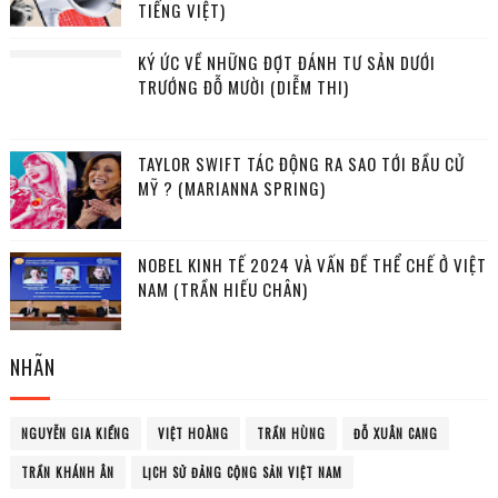
TIẾNG VIỆT)
KÝ ỨC VỀ NHỮNG ĐỢT ĐÁNH TƯ SẢN DƯỚI
TRƯỚNG ĐỖ MƯỜI (DIỄM THI)
TAYLOR SWIFT TÁC ĐỘNG RA SAO TỚI BẦU CỬ
MỸ ? (MARIANNA SPRING)
NOBEL KINH TẾ 2024 VÀ VẤN ĐỀ THỂ CHẾ Ở VIỆT
NAM (TRẦN HIẾU CHÂN)
NHÃN
NGUYỄN GIA KIỂNG
VIỆT HOÀNG
TRẦN HÙNG
ĐỖ XUÂN CANG
TRẦN KHÁNH ÂN
LỊCH SỬ ĐẢNG CỘNG SẢN VIỆT NAM