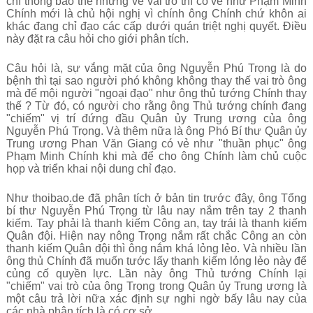
chí thông báo thế nhưng về vai trò thì có vẻ như Phạm Minh
Chính mới là chủ hội nghị vì chính ông Chính chứ khôn ai
khác đang chỉ đạo các cấp dưới quán triệt nghị quyết. Điều
này đặt ra câu hỏi cho giới phân tích.
Câu hỏi là, sự vắng mặt của ông Nguyễn Phú Trọng là do
bệnh thì tại sao người phó không không thay thế vai trò ông
mà để mội người "
ngoại đạo
" như ông thủ tướng Chính thay
thế ? Từ đó, có người cho rằng ông Thủ tướng chính đang
"
chiếm
" vị trí đứng đầu Quân ủy Trung ương của ông
Nguyễn Phú Trọng. Và thêm nữa là ông Phó Bí thư Quân ủy
Trung ương Phan Văn Giang có vẻ như "
thuần phục
" ông
Phạm Minh Chính khi mà để cho ông Chính làm chủ cuộc
họp và triển khai nội dung chỉ đạo.
Như thoibao.de đã phân tích ở bản tin trước đây, ông Tổng
bí thư Nguyễn Phú Trọng từ lâu nay nắm trên tay 2 thanh
kiếm. Tay phải là thanh kiếm Công an, tay trái là thanh kiếm
Quân đội. Hiện nay nông Trọng nắm rất chắc Công an còn
thanh kiếm Quân đội thì ông nắm khá lỏng lẻo. Và nhiều lần
ông thủ Chính đã muốn tước lấy thanh kiếm lỏng lẻo này để
củng cố quyền lực. Lần này ông Thủ tướng Chính lại
"
chiếm
" vai trò của ông Trọng trong Quân ủy Trung ương là
một câu trả lời nữa xác định sự nghi ngờ bấy lâu nay của
các nhà phân tích là có cơ sở.