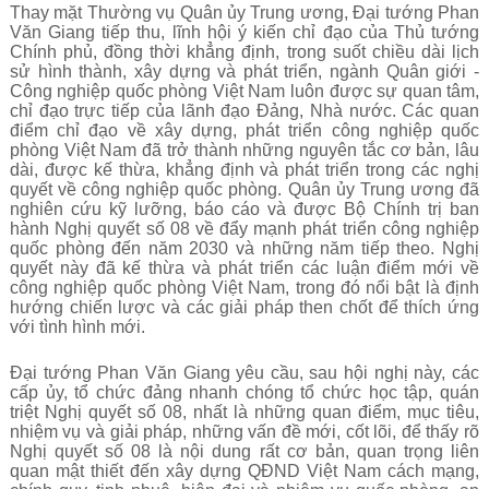
Thay mặt Thường vụ Quân ủy Trung ương, Đại tướng Phan
Văn Giang tiếp thu, lĩnh hội ý kiến chỉ đạo của Thủ tướng
Chính phủ, đồng thời khẳng định, trong suốt chiều dài lịch
sử hình thành, xây dựng và phát triển, ngành Quân giới -
Công nghiệp quốc phòng Việt Nam luôn được sự quan tâm,
chỉ đạo trực tiếp của lãnh đạo Đảng, Nhà nước. Các quan
điểm chỉ đạo về xây dựng, phát triển công nghiệp quốc
phòng Việt Nam đã trở thành những nguyên tắc cơ bản, lâu
dài, được kế thừa, khẳng định và phát triển trong các nghị
quyết về công nghiệp quốc phòng. Quân ủy Trung ương đã
nghiên cứu kỹ lưỡng, báo cáo và được Bộ Chính trị ban
hành Nghị quyết số 08 về đẩy mạnh phát triển công nghiệp
quốc phòng đến năm 2030 và những năm tiếp theo. Nghị
quyết này đã kế thừa và phát triển các luận điểm mới về
công nghiệp quốc phòng Việt Nam, trong đó nổi bật là định
hướng chiến lược và các giải pháp then chốt để thích ứng
với tình hình mới.
Đại tướng Phan Văn Giang yêu cầu, sau hội nghị này, các
cấp ủy, tổ chức đảng nhanh chóng tổ chức học tập, quán
triệt Nghị quyết số 08, nhất là những quan điểm, mục tiêu,
nhiệm vụ và giải pháp, những vấn đề mới, cốt lõi, để thấy rõ
Nghị quyết số 08 là nội dung rất cơ bản, quan trọng liên
quan mật thiết đến xây dựng QĐND Việt Nam cách mạng,