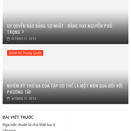
UY QUYỀN NÀO ĐÁNG SỢ NHẤT : ĐẢNG HAY NGUYỄN PHÚ
TRỌNG ?
OCTOBER 27, 2022
chính trị Trung Quốc
NHIỆM KỲ THỨ BA CỦA TẬP CÓ THỂ LÀ MỘT MÓN QUÀ ĐỐI VỚI
PHƯƠNG TÂY
OCTOBER 27, 2022
BÀI VIẾT TRƯỚC
Nga nên chuẩn bị cho thất bại ở
Ukraine