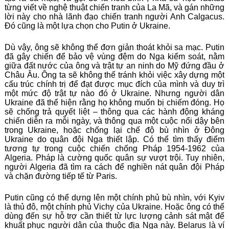
từng viết về nghệ thuật chiến tranh của La Mã, và gán những
lời này cho nhà lãnh đạo chiến tranh người Anh Calgacus.
Đó cũng là một lựa chọn cho Putin ở Ukraine.
Dù vậy, ông sẽ không thể đơn giản thoát khỏi sa mạc. Putin
đã gây chiến để bảo vệ vùng đệm do Nga kiểm soát, nằm
giữa đất nước của ông và trật tự an ninh do Mỹ đứng đầu ở
Châu Âu. Ông ta sẽ không thể tránh khỏi việc xây dựng một
cấu trúc chính trị để đạt được mục đích của mình và duy trì
một mức độ trật tự nào đó ở Ukraine. Nhưng người dân
Ukraine đã thể hiện rằng họ không muốn bị chiếm đóng. Họ
sẽ chống trả quyết liệt – thông qua các hành động kháng
chiến diễn ra mỗi ngày, và thông qua một cuộc nổi dậy bên
trong Ukraine, hoặc chống lại chế độ bù nhìn ở Đông
Ukraine do quân đội Nga thiết lập. Có thể tìm thấy điểm
tương tự trong cuộc chiến chống Pháp 1954-1962 của
Algeria. Pháp là cường quốc quân sự vượt trội. Tuy nhiên,
người Algeria đã tìm ra cách để nghiền nát quân đội Pháp
và chặn đường tiếp tế từ Paris.
Putin cũng có thể dựng lên một chính phủ bù nhìn, với Kyiv
là thủ đô, một chính phủ Vichy của Ukraine. Hoặc ông có thể
dùng đến sự hỗ trợ cần thiết từ lực lượng cảnh sát mật để
khuất phục người dân của thuộc địa Nga này. Belarus là ví