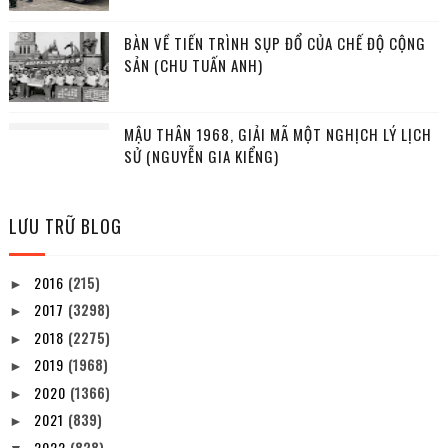
BÀN VỀ TIẾN TRÌNH SỤP ĐỔ CỦA CHẾ ĐỘ CỘNG
SẢN (CHU TUẤN ANH)
MẬU THÂN 1968, GIẢI MÃ MỘT NGHỊCH LÝ LỊCH
SỬ (NGUYỄN GIA KIỂNG)
LƯU TRỮ BLOG
2016
(215)
►
2017
(3298)
►
2018
(2275)
►
2019
(1968)
►
2020
(1366)
►
2021
(839)
►
2022
(828)