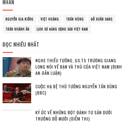
NHÃN
NGUYỄN GIA KIỂNG
VIỆT HOÀNG
TRẦN HÙNG
ĐỖ XUÂN CANG
TRẦN KHÁNH ÂN
LỊCH SỬ ĐẢNG CỘNG SẢN VIỆT NAM
ĐỌC NHIỀU NHẤT
NGHE THIẾU TƯỚNG, GS.TS TRƯƠNG GIANG
LONG NÓI VỀ BẠN VÀ THÙ CỦA VIỆT NAM (ĐỊNH
AN-DÂN LUẬN)
CUỘC HẠ BỆ THỦ TƯỚNG NGUYỄN TẤN DŨNG
(BBC)
KÝ ỨC VỀ NHỮNG ĐỢT ĐÁNH TƯ SẢN DƯỚI
TRƯỚNG ĐỖ MƯỜI (DIỄM THI)