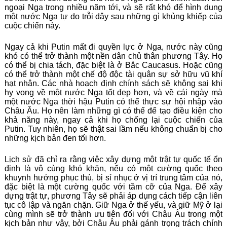
ngoại Nga trong nhiều năm tới, và sẽ rất khó để hình dung
một nước Nga tự do trỗi dậy sau những gì khủng khiếp của
cuộc chiến này.
Ngay cả khi Putin mất đi quyền lực ở Nga, nước này cũng
khó có thể trở thành một nền dân chủ thân phương Tây. Họ
có thể bị chia tách, đặc biệt là ở Bắc Caucasus. Hoặc cũng
có thể trở thành một chế độ độc tài quân sự sở hữu vũ khí
hạt nhân. Các nhà hoạch định chính sách sẽ không sai khi
hy vọng về một nước Nga tốt đẹp hơn, và về cái ngày mà
một nước Nga thời hậu Putin có thể thực sự hội nhập vào
Châu Âu. Họ nên làm những gì có thể để tạo điều kiện cho
khả năng này, ngay cả khi họ chống lại cuộc chiến của
Putin. Tuy nhiên, họ sẽ thật sai lầm nếu không chuẩn bị cho
những kịch bản đen tối hơn.
Lịch sử đã chỉ ra rằng việc xây dựng một trật tự quốc tế ổn
định là vô cùng khó khăn, nếu có một cường quốc theo
khuynh hướng phục thù, bị sỉ nhục ở vị trí trung tâm của nó,
đặc biệt là một cường quốc với tầm cỡ của Nga. Để xây
dựng trật tự, phương Tây sẽ phải áp dụng cách tiếp cận liên
tục cô lập và ngăn chặn. Giữ Nga ở thế yếu, và giữ Mỹ ở lại
cùng mình sẽ trở thành ưu tiên đối với Châu Âu trong một
kịch bản như vậy, bởi Châu Âu phải gánh trọng trách chính