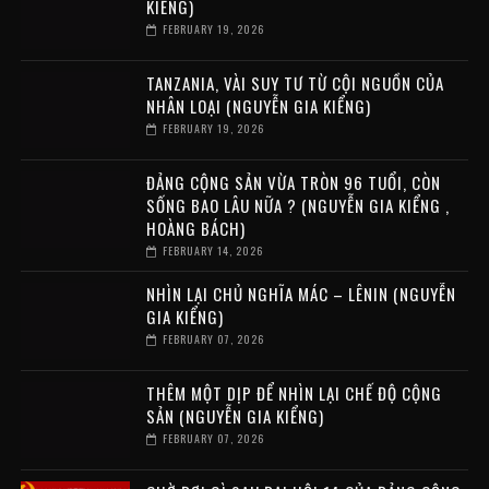
KIỂNG)
FEBRUARY 19, 2026
TANZANIA, VÀI SUY TƯ TỪ CỘI NGUỒN CỦA
NHÂN LOẠI (NGUYỄN GIA KIỂNG)
FEBRUARY 19, 2026
ĐẢNG CỘNG SẢN VỪA TRÒN 96 TUỔI, CÒN
SỐNG BAO LÂU NỮA ? (NGUYỄN GIA KIỂNG ,
HOÀNG BÁCH)
FEBRUARY 14, 2026
NHÌN LẠI CHỦ NGHĨA MÁC – LÊNIN (NGUYỄN
GIA KIỂNG)
FEBRUARY 07, 2026
THÊM MỘT DỊP ĐỂ NHÌN LẠI CHẾ ĐỘ CỘNG
SẢN (NGUYỄN GIA KIỂNG)
FEBRUARY 07, 2026