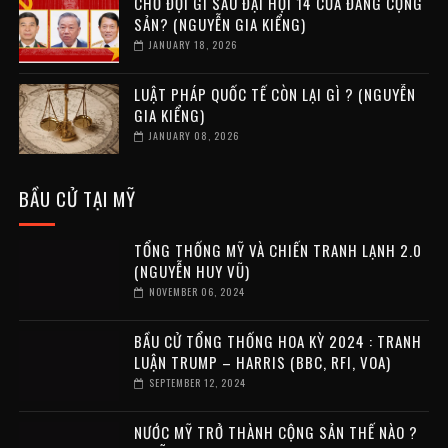
CHỜ ĐỢI GÌ SAU ĐẠI HỘI 14 CỦA ĐẢNG CỘNG
SẢN? (NGUYỄN GIA KIỂNG)
JANUARY 18, 2026
LUẬT PHÁP QUỐC TẾ CÒN LẠI GÌ ? (NGUYỄN
GIA KIỂNG)
JANUARY 08, 2026
BẦU CỬ TẠI MỸ
TỔNG THỐNG MỸ VÀ CHIẾN TRANH LẠNH 2.0
(NGUYỄN HUY VŨ)
NOVEMBER 06, 2024
BẦU CỬ TỔNG THỐNG HOA KỲ 2024 : TRANH
LUẬN TRUMP – HARRIS (BBC, RFI, VOA)
SEPTEMBER 12, 2024
NƯỚC MỸ TRỞ THÀNH CỘNG SẢN THẾ NÀO ?