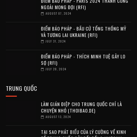
ĐIỂM BÁO PHÁP - PARIS 2024 THÀNH CÔNG
NGOÀI MONG ĐỢI (RFI)
AUGUST 07, 2024
ĐIỂM BÁO PHÁP - BẦU CỬ TỔNG THỐNG MỸ
VÀ TƯƠNG LAI UKRAINE (RFI)
JULY 31, 2024
ĐIỂM BÁO PHÁP - THÍCH MINH TUỆ GÂY LO
SỢ (RFI)
JULY 28, 2024
TRUNG QUỐC
LÀM GIÁN ĐIỆP CHO TRUNG QUỐC CHỈ LÀ
CHUYỆN NHỎ (THOIBAO.DE)
AUGUST 13, 2024
TẠI SAO PHÁT BIỂU CỦA LÝ CƯỜNG VỀ KINH