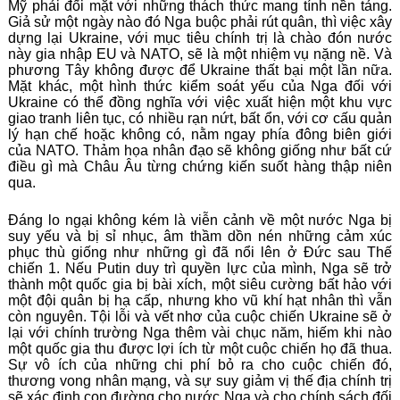
Mỹ phải đối mặt với những thách thức mang tính nền tảng.
Giả sử một ngày nào đó Nga buộc phải rút quân, thì việc xây
dựng lại Ukraine, với mục tiêu chính trị là chào đón nước
này gia nhập EU và NATO, sẽ là một nhiệm vụ nặng nề. Và
phương Tây không được để Ukraine thất bại một lần nữa.
Mặt khác, một hình thức kiểm soát yếu của Nga đối với
Ukraine có thể đồng nghĩa với việc xuất hiện một khu vực
giao tranh liên tục, có nhiều rạn nứt, bất ổn, với cơ cấu quản
lý hạn chế hoặc không có, nằm ngay phía đông biên giới
của NATO. Thảm họa nhân đạo sẽ không giống như bất cứ
điều gì mà Châu Âu từng chứng kiến suốt hàng thập niên
qua.
Đáng lo ngại không kém là viễn cảnh về một nước Nga bị
suy yếu và bị sỉ nhục, âm thầm dồn nén những cảm xúc
phục thù giống như những gì đã nổi lên ở Đức sau Thế
chiến 1. Nếu Putin duy trì quyền lực của mình, Nga sẽ trở
thành một quốc gia bị bài xích, một siêu cường bất hảo với
một đội quân bị hạ cấp, nhưng kho vũ khí hạt nhân thì vẫn
còn nguyên. Tội lỗi và vết nhơ của cuộc chiến Ukraine sẽ ở
lại với chính trường Nga thêm vài chục năm, hiếm khi nào
một quốc gia thu được lợi ích từ một cuộc chiến họ đã thua.
Sự vô ích của những chi phí bỏ ra cho cuộc chiến đó,
thương vong nhân mạng, và sự suy giảm vị thế địa chính trị
sẽ xác định con đường cho nước Nga và cho chính sách đối