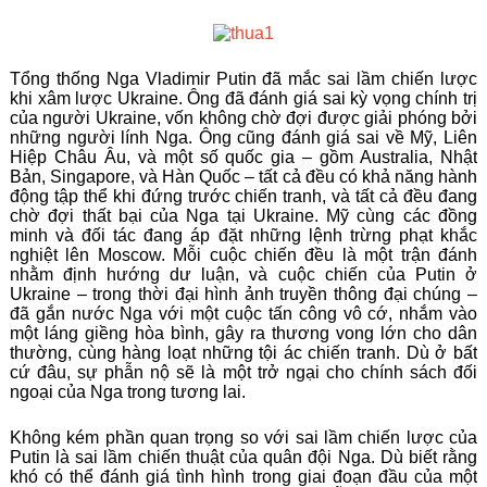
Tổng thống Nga Vladimir Putin đã mắc sai lầm chiến lược
khi xâm lược Ukraine. Ông đã đánh giá sai kỳ vọng chính trị
của người Ukraine, vốn không chờ đợi được giải phóng bởi
những người lính Nga. Ông cũng đánh giá sai về Mỹ, Liên
Hiệp Châu Âu, và một số quốc gia – gồm Australia, Nhật
Bản, Singapore, và Hàn Quốc – tất cả đều có khả năng hành
động tập thể khi đứng trước chiến tranh, và tất cả đều đang
chờ đợi thất bại của Nga tại Ukraine. Mỹ cùng các đồng
minh và đối tác đang áp đặt những lệnh trừng phạt khắc
nghiệt lên Moscow. Mỗi cuộc chiến đều là một trận đánh
nhằm định hướng dư luận, và cuộc chiến của Putin ở
Ukraine – trong thời đại hình ảnh truyền thông đại chúng –
đã gắn nước Nga với một cuộc tấn công vô cớ, nhắm vào
một láng giềng hòa bình, gây ra thương vong lớn cho dân
thường, cùng hàng loạt những tội ác chiến tranh. Dù ở bất
cứ đâu, sự phẫn nộ sẽ là một trở ngại cho chính sách đối
ngoại của Nga trong tương lai.
Không kém phần quan trọng so với sai lầm chiến lược của
Putin là sai lầm chiến thuật của quân đội Nga. Dù biết rằng
khó có thể đánh giá tình hình trong giai đoạn đầu của một