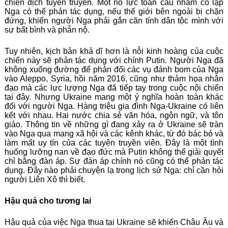
chiến dịch tuyên truyền. Một nỗ lực toàn cầu nhằm cô lập
Nga có thể phản tác dụng, nếu thế giới bên ngoài bị chặn
đứng, khiến người Nga phải gắn căn tính dân tộc mình với
sự bất bình và phẫn nộ.
Tuy nhiên, kịch bản khả dĩ hơn là nỗi kinh hoàng của cuộc
chiến này sẽ phản tác dụng với chính Putin. Người Nga đã
không xuống đường để phản đối các vụ đánh bom của Nga
vào Aleppo, Syria, hồi năm 2016, cũng như thảm họa nhân
đạo mà các lực lượng Nga đã tiếp tay trong cuộc nội chiến
tại đây. Nhưng Ukraine mang một ý nghĩa hoàn toàn khác
đối với người Nga. Hàng triệu gia đình Nga-Ukraine có liên
kết với nhau. Hai nước chia sẻ văn hóa, ngôn ngữ, và tôn
giáo. Thông tin về những gì đang xảy ra ở Ukraine sẽ tràn
vào Nga qua mạng xã hội và các kênh khác, từ đó bác bỏ và
làm mất uy tín của các tuyên truyền viên. Đây là một tình
huống lưỡng nan về đạo đức mà Putin không thể giải quyết
chỉ bằng đàn áp. Sự đàn áp chính nó cũng có thể phản tác
dụng. Đây nào phải chuyện lạ trong lịch sử Nga: chỉ cần hỏi
người Liên Xô thì biết.
Hậu quả cho tương lai
Hậu quả của việc Nga thua tại Ukraine sẽ khiến Châu Âu và