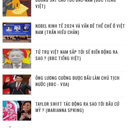
VIỆT)
NOBEL KINH TẾ 2024 VÀ VẤN ĐỀ THỂ CHẾ Ở VIỆT
NAM (TRẦN HIẾU CHÂN)
TỨ TRỤ VIỆT NAM SẮP TỚI SẼ BIẾN ĐỘNG RA
SAO ? (BBC TIẾNG VIỆT)
ÔNG LƯƠNG CƯỜNG ĐƯỢC BẦU LÀM CHỦ TỊCH
NƯỚC (BBC - VOA)
TAYLOR SWIFT TÁC ĐỘNG RA SAO TỚI BẦU CỬ
MỸ ? (MARIANNA SPRING)