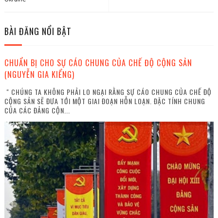
BÀI ĐĂNG NỔI BẬT
CHUẨN BỊ CHO SỰ CÁO CHUNG CỦA CHẾ ĐỘ CỘNG SẢN
(NGUYỄN GIA KIỂNG)
" CHÚNG TA KHÔNG PHẢI LO NGẠI RẰNG SỰ CÁO CHUNG CỦA CHẾ ĐỘ
CỘNG SẢN SẼ ĐƯA TỚI MỘT GIAI ĐOẠN HỖN LOẠN. ĐẶC TÍNH CHUNG
CỦA CÁC ĐẢNG CỘN...