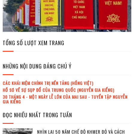
TỔNG SỐ LƯỢT XEM TRANG
NHỮNG NỘI DUNG ĐÁNG CHÚ Ý
CÁC KHÁI NIỆM CHÍNH TRỊ NỀN TẢNG (HỒNG VIỆT)
HỒ SƠ VỀ SỰ SỤP ĐỔ CỦA TRUNG QUỐC (NGUYỄN GIA KIỂNG)
30 THÁNG 4 - MỘT NGÀY LỄ LỚN CỦA MAI SAU - TUYỂN TẬP NGUYỄN
GIA KIỂNG
ĐỌC NHIỀU NHẤT TRONG TUẦN
NHÌN LẠI 50 NĂM CHẾ ĐỘ KHMER ĐỎ VÀ CÁCH