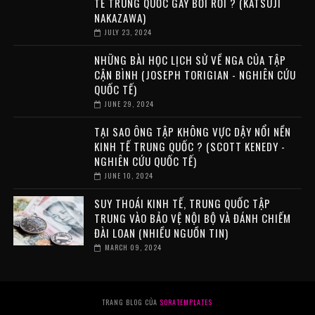
TẾ TRUNG QUỐC GÂY BỐI RỐI ? (KATSUJI
NAKAZAWA)
JULY 23, 2024
NHỮNG BÀI HỌC LỊCH SỬ VỀ NGA CỦA TẬP
CẬN BÌNH (JOSEPH TORIGIAN - NGHIÊN CỨU
QUỐC TẾ)
JUNE 29, 2024
TẠI SAO ÔNG TẬP KHÔNG VỰC DẬY NỔI NỀN
KINH TẾ TRUNG QUỐC ? (SCOTT KENEDY -
NGHIÊN CỨU QUỐC TẾ)
JUNE 10, 2024
SUY THOÁI KINH TẾ, TRUNG QUỐC TẬP
TRUNG VÀO BẢO VỆ NỘI BỘ VÀ ĐÁNH CHIẾM
ĐÀI LOAN (NHIỀU NGUỒN TIN)
MARCH 09, 2024
TRANG BLOG CỦA
SORATEMPLATES