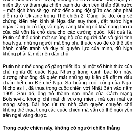
miền tây, và tham gia chiến tranh du kích trên khắp đất nước
– một kịch bản sẽ gợi nhớ đến xung đột giữa các phe phái
diễn ra ở Ukraine trong Thế chiến 2. Cùng lúc đó, ông sẽ
chứng kiến nền kinh tế Nga dần suy thoái, đất nước Nga
ngày càng bị cô lập, và ngày càng không có khả năng tạo ra
của cải vốn là chỗ dựa cho các cường quốc. Kết quả là,
Putin có thể đánh mất sự ủng hộ của người dân và giới tinh
hoa Nga, những người mà ông phụ thuộc vào để có thể tiến
hành chiến tranh và duy trì quyền lực của mình, dù Nga
không phải là một nền dân chủ.
Putin như thể đang cố gắng thiết lập lại một số hình thức của
chủ nghĩa đế quốc Nga. Nhưng trong canh bạc lớn này,
dường như ông đã quên mất những sự kiện đã đặt ra dấu
chấm hết cho Đế chế Nga. Sa hoàng cuối cùng của Nga,
Nicholas II, đã thua trong cuộc chiến với Nhật Bản vào năm
1905. Sau đó, ông trở thành nạn nhân của Cách mạng
Bolshevik, không chỉ mất đi vương miện, mà còn mất cả
mạng sống. Bài học rút ra: nhà cầm quyền chuyên chế
không thể thua trong các cuộc chiến mà vẫn có thể ngồi yên
trên ngai vàng được.
Trong cuộc chiến này, không có người chiến thắng