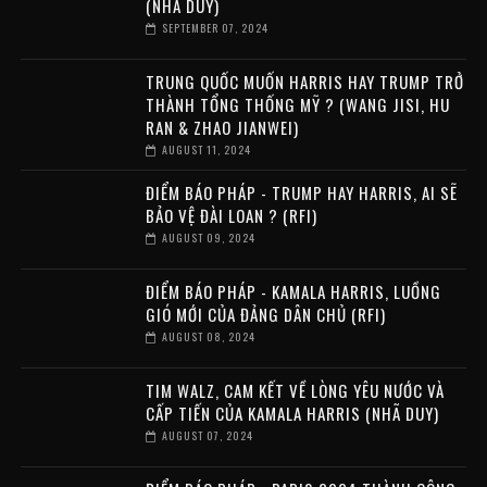
(NHÃ DUY)
SEPTEMBER 07, 2024
TRUNG QUỐC MUỐN HARRIS HAY TRUMP TRỞ
THÀNH TỔNG THỐNG MỸ ? (WANG JISI, HU
RAN & ZHAO JIANWEI)
AUGUST 11, 2024
ĐIỂM BÁO PHÁP - TRUMP HAY HARRIS, AI SẼ
BẢO VỆ ĐÀI LOAN ? (RFI)
AUGUST 09, 2024
ĐIỂM BÁO PHÁP - KAMALA HARRIS, LUỒNG
GIÓ MỚI CỦA ĐẢNG DÂN CHỦ (RFI)
AUGUST 08, 2024
TIM WALZ, CAM KẾT VỀ LÒNG YÊU NƯỚC VÀ
CẤP TIẾN CỦA KAMALA HARRIS (NHÃ DUY)
AUGUST 07, 2024