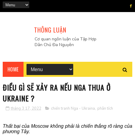
THÔNG LUẬN
Cơ quan ngôn luận của Tập Hợp
Dân Chủ Đa Nguyên
HOME
ĐIỀU GÌ SẼ XẢY RA NẾU NGA THUA Ở
UKRAINE ?
tháng 3 17, 2022
chiến tranh Nga - Ukraina
,
phân tích
Thất bại của Moscow không phải là chiến thắng rõ ràng của
phương Tây.