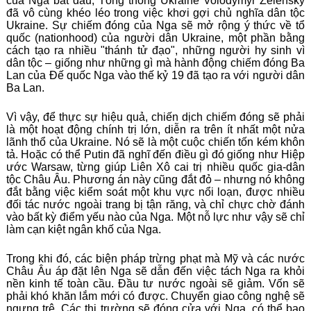
của Nga bắt đầu, Tổng thống Ukraine Volodymyr Zelensky
đã vô cùng khéo léo trong việc khơi gợi chủ nghĩa dân tộc
Ukraine. Sự chiếm đóng của Nga sẽ mở rộng ý thức về tổ
quốc (nationhood) của người dân Ukraine, một phần bằng
cách tạo ra nhiều "thánh tử đạo", những người hy sinh vì
dân tộc – giống như những gì mà hành động chiếm đóng Ba
Lan của Đế quốc Nga vào thế kỷ 19 đã tạo ra với người dân
Ba Lan.
Vì vậy, để thực sự hiệu quả, chiến dịch chiếm đóng sẽ phải
là một hoạt động chính trị lớn, diễn ra trên ít nhất một nửa
lãnh thổ của Ukraine. Nó sẽ là một cuộc chiến tốn kém khôn
tả. Hoặc có thể Putin đã nghĩ đến điều gì đó giống như
Hiệp
ước Warsaw
, từng giúp Liên Xô cai trị nhiều quốc gia-dân
tộc Châu Âu. Phương án này cũng đắt đỏ – nhưng nó không
đắt bằng việc kiểm soát một khu vực nổi loạn, được nhiều
đối tác nước ngoài trang bị tận răng, và chỉ chực chờ đánh
vào bất kỳ điểm yếu nào của Nga. Một nỗ lực như vậy sẽ chỉ
làm cạn kiệt ngân khố của Nga.
Trong khi đó, các biện pháp trừng phạt mà Mỹ và các nước
Châu Âu áp đặt lên Nga sẽ dẫn đến việc tách Nga ra khỏi
nền kinh tế toàn cầu. Đầu tư nước ngoài sẽ giảm. Vốn sẽ
phải khó khăn lắm mới có được. Chuyển giao công nghệ sẽ
ngưng trệ. Các thị trường sẽ đóng cửa với Nga, có thể bao