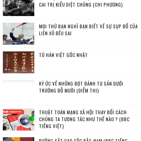
CAI TRỊ KIỂU DIỆT CHỦNG (CHI PHƯƠNG)
MỌI THỨ BẠN NGHĨ BẠN BIẾT VỀ SỰ SỤP ĐỔ CỦA
LIÊN XÔ ĐỀU SAI
TỪ HÁN VIỆT GỐC NHẬT
KÝ ỨC VỀ NHỮNG ĐỢT ĐÁNH TƯ SẢN DƯỚI
TRƯỚNG ĐỖ MƯỜI (DIỄM THI)
THUẬT TOÁN MẠNG XÃ HỘI THAY ĐỔI CÁCH
CHÚNG TA TƯƠNG TÁC NHƯ THẾ NÀO ? (BBC
TIẾNG VIỆT)
ĐƯỜNG SẮT CAO TỐC BẮC-NAM (BBC TIẾNG