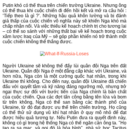
Putin khó có thể thua trên chiến trường Ukraine. Nhưng ông
có thể thua khi cuộc chiến đi đến hồi kết và mở ra câu hỏi :
‘Tiếp theo là gì ?’. Những hậu quả khôn lường và bị đánh
giá thấp của cuộc chiến vô nghĩa này sẽ khiến Nga khó mà
chấp nhận nổi. Và việc thiếu kế hoạch chính trị cho tương lai
– có thể so sánh với những thất bại về kế hoạch trong cuộc
xâm lược Iraq của Mỹ – sẽ góp phần khiến nó trở thành một
cuộc chiến không thể thắng được.
Người Ukraine sẽ không thể đẩy lùi quân đội Nga trên đất
Ukraine. Quân đội Nga ở một đẳng cấp khác với Ukraine, và
hơn nữa, Nga còn là một cường quốc hạt nhân, trong khi
Ukraine thì không. Cho đến nay, quân đội Ukraine đã chiến
đấu với quyết tâm và kỹ năng đáng ngưỡng mộ, nhưng trở
ngại thực sự đối với bước tiến của Nga chính là bản chất
của cuộc chiến. Qua các đợt tấn công bằng tên lửa và bom
từ trên không, Nga có thể san bằng các thành phố của
Ukraine, từ đó đạt được ưu thế trên chiến trường. Họ cũng
có thể thử sử dụng vũ khí hạt nhân ở quy mô nhỏ để đạt
được hiệu quả tương tự. Nếu Putin đưa ra quyết định này,
không có gì trong hệ thống Nga có thể ngăn cản ông ta. "Họ
tạo ra sa mạc, và gọi đó là hòa bình", nhà sử học Tacitus