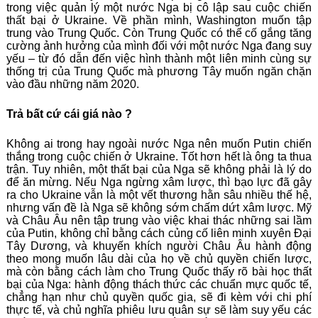
trong việc quản lý một nước Nga bị cô lập sau cuộc chiến
thất bại ở Ukraine. Về phần mình, Washington muốn tập
trung vào Trung Quốc. Còn Trung Quốc có thể cố gắng tăng
cường ảnh hưởng của mình đối với một nước Nga đang suy
yếu – từ đó dẫn đến việc hình thành một liên minh cùng sự
thống trị của Trung Quốc mà phương Tây muốn ngăn chặn
vào đầu những năm 2020.
Trả bất cứ cái giá nào ?
Không ai trong hay ngoài nước Nga nên muốn Putin chiến
thắng trong cuộc chiến ở Ukraine. Tốt hơn hết là ông ta thua
trận. Tuy nhiên, một thất bại của Nga sẽ không phải là lý do
để ăn mừng. Nếu Nga ngừng xâm lược, thì bạo lực đã gây
ra cho Ukraine vẫn là một vết thương hằn sâu nhiều thế hệ,
nhưng vấn đề là Nga sẽ không sớm chấm dứt xâm lược. Mỹ
và Châu Âu nên tập trung vào việc khai thác những sai lầm
của Putin, không chỉ bằng cách củng cố liên minh xuyên Đại
Tây Dương, và khuyến khích người Châu Âu hành động
theo mong muốn lâu dài của họ về chủ quyền chiến lược,
mà còn bằng cách làm cho Trung Quốc thấy rõ bài học thất
bại của Nga: hành động thách thức các chuẩn mực quốc tế,
chẳng hạn như chủ quyền quốc gia, sẽ đi kèm với chi phí
thực tế, và chủ nghĩa phiêu lưu quân sự sẽ làm suy yếu các