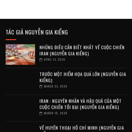
TÁC GIẢ NGUYỄN GIA KIỂNG
NHỮNG ĐIỀU CẦN BIẾT NHẤT VỀ CUỘC CHIẾN
IRAN (NGUYỄN GIA KIỂNG)
APRIL 13, 2026
TRƯỚC MỘT HIỂM HỌA QUÁ LỚN (NGUYỄN GIA
KIỂNG)
MARCH 23, 2026
IRAN : NGUYÊN NHÂN VÀ HẬU QUẢ CỦA MỘT
CUỘC CHIẾN TỒI BẠI (NGUYỄN GIA KIỂNG)
MARCH 10, 2026
VỀ HUYỀN THOẠI HỒ CHÍ MINH (NGUYỄN GIA