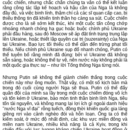
cuộc chiến, nhưng chắc chắn chúng ta vẫn có thể kết luận
rằng công tác lập kế hoạch và hậu cần của Nga là không
đầy đủ, và việc binh lính, thậm chí cả các sĩ quan cấp cao, bị
thiếu thông tin đã khiến tinh thần họ càng sa sút. Cuộc chiến
được cho là sẽ sớm kết thúc, khi một cuộc tấn công chớp
nhoáng nhanh chóng hạ gục hoặc buộc chính phủ Ukraine
phải đầu hàng, sau đó Moscow sẽ áp đặt tình trạng trung lập
lên Ukraine, hoặc thiết lập quyền cai trị (suzerainty) của Nga
tại Ukraine. Bạo lực tối thiểu có thể dẫn đến trừng phạt tối
thiểu. Nếu chính phủ Ukraine sụp đổ nhanh chóng, Putin có
thể tuyên bố rằng mình đã đúng: bởi vì Ukraine đã không
sẵn sàng, hoặc không thể tự vệ, nên nước này không phải là
một quốc gia thực sự – như lời Tổng thống Nga từng nói.
Nhưng Putin sẽ không thể giành chiến thắng trong cuộc
chiến này như ông muốn. Thật vậy, có một số kịch bản mà
trong đó cuối cùng người Nga sẽ thua. Putin có thể đẩy
quân đội của mình sa lầy trong một cuộc chiếm đóng vô ích
và tốn kém ở Ukraine, bào mòn tinh thần binh lính Nga, tiêu
tốn tài nguyên, và không mang lại lợi ích gì ngoài danh hiệu
"nước Nga vĩ đại" rỗng tuếch, đồng thời khiến quốc gia láng
giềng rơi vào cảnh nghèo đói và hỗn loạn. Ông ta có thể
kiểm soát, ở mức độ nhất định, các khu vực miền đông và
miền nam Ukraine, nhiều khả năng là cả Kyiv, trong khi
chiến đấu với lực lượng kháng chiến Ukraine hoạt động ở