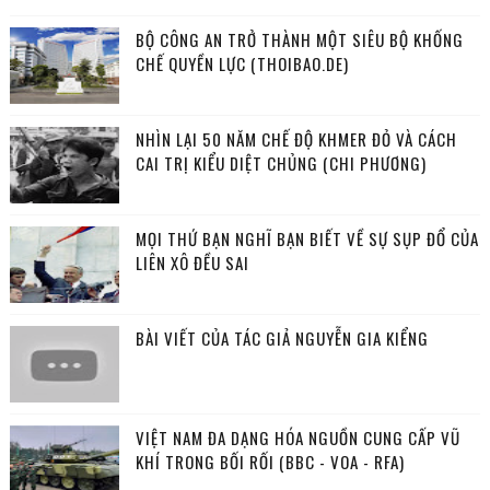
BỘ CÔNG AN TRỞ THÀNH MỘT SIÊU BỘ KHỐNG
CHẾ QUYỀN LỰC (THOIBAO.DE)
NHÌN LẠI 50 NĂM CHẾ ĐỘ KHMER ĐỎ VÀ CÁCH
CAI TRỊ KIỂU DIỆT CHỦNG (CHI PHƯƠNG)
MỌI THỨ BẠN NGHĨ BẠN BIẾT VỀ SỰ SỤP ĐỔ CỦA
LIÊN XÔ ĐỀU SAI
BÀI VIẾT CỦA TÁC GIẢ NGUYỄN GIA KIỂNG
VIỆT NAM ĐA DẠNG HÓA NGUỒN CUNG CẤP VŨ
KHÍ TRONG BỐI RỐI (BBC - VOA - RFA)