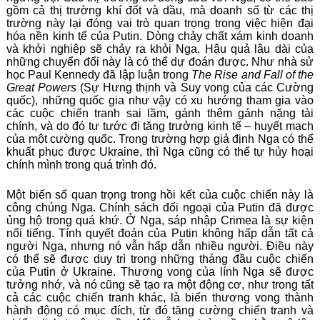
gồm cả thị trường khí đốt và dầu, mà doanh số từ các thị
trường này lại đóng vai trò quan trọng trong việc hiện đại
hóa nền kinh tế của Putin. Dòng chảy chất xám kinh doanh
và khởi nghiệp sẽ chảy ra khỏi Nga. Hậu quả lâu dài của
những chuyển đổi này là có thể dự đoán được. Như nhà sử
học Paul Kennedy đã lập luận trong
The Rise and Fall of the
Great Powers
(Sự Hưng thịnh và Suy vong của các Cường
quốc), những quốc gia như vậy có xu hướng tham gia vào
các cuộc chiến tranh sai lầm, gánh thêm gánh nặng tài
chính, và do đó tự tước đi tăng trưởng kinh tế – huyết mạch
của một cường quốc. Trong trường hợp giả định Nga có thể
khuất phục được Ukraine, thì Nga cũng có thể tự hủy hoại
chính mình trong quá trình đó.
Một biến số quan trọng trong hồi kết của cuộc chiến này là
công chúng Nga. Chính sách đối ngoại của Putin đã được
ủng hộ trong quá khứ. Ở Nga, sáp nhập Crimea là sự kiện
nổi tiếng. Tính quyết đoán của Putin không hấp dẫn tất cả
người Nga, nhưng nó vẫn hấp dẫn nhiều người. Điều này
có thể sẽ được duy trì trong những tháng đầu cuộc chiến
của Putin ở Ukraine. Thương vong của lính Nga sẽ được
tưởng nhớ, và nó cũng sẽ tạo ra một động cơ, như trong tất
cả các cuộc chiến tranh khác, là biến thương vong thành
hành động có mục đích, từ đó tăng cường chiến tranh và