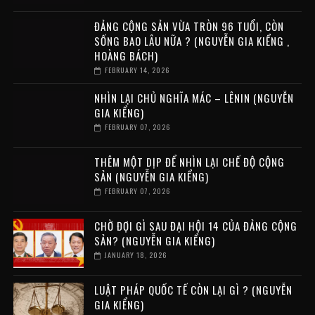
ĐẢNG CỘNG SẢN VỪA TRÒN 96 TUỔI, CÒN
SỐNG BAO LÂU NỮA ? (NGUYỄN GIA KIỂNG ,
HOÀNG BÁCH)
FEBRUARY 14, 2026
NHÌN LẠI CHỦ NGHĨA MÁC – LÊNIN (NGUYỄN
GIA KIỂNG)
FEBRUARY 07, 2026
THÊM MỘT DỊP ĐỂ NHÌN LẠI CHẾ ĐỘ CỘNG
SẢN (NGUYỄN GIA KIỂNG)
FEBRUARY 07, 2026
CHỜ ĐỢI GÌ SAU ĐẠI HỘI 14 CỦA ĐẢNG CỘNG
SẢN? (NGUYỄN GIA KIỂNG)
JANUARY 18, 2026
LUẬT PHÁP QUỐC TẾ CÒN LẠI GÌ ? (NGUYỄN
GIA KIỂNG)