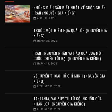
NHỮNG ĐIỀU CẦN BIẾT NHẤT VỀ CUỘC CHIẾN
IRAN (NGUYỄN GIA KIỂNG)
APRIL 13, 2026
TRƯỚC MỘT HIỂM HỌA QUÁ LỚN (NGUYỄN GIA
KIỂNG)
MARCH 23, 2026
IRAN : NGUYÊN NHÂN VÀ HẬU QUẢ CỦA MỘT
CUỘC CHIẾN TỒI BẠI (NGUYỄN GIA KIỂNG)
MARCH 10, 2026
VỀ HUYỀN THOẠI HỒ CHÍ MINH (NGUYỄN GIA
KIỂNG)
FEBRUARY 19, 2026
TANZANIA, VÀI SUY TƯ TỪ CỘI NGUỒN CỦA
NHÂN LOẠI (NGUYỄN GIA KIỂNG)
FEBRUARY 19, 2026