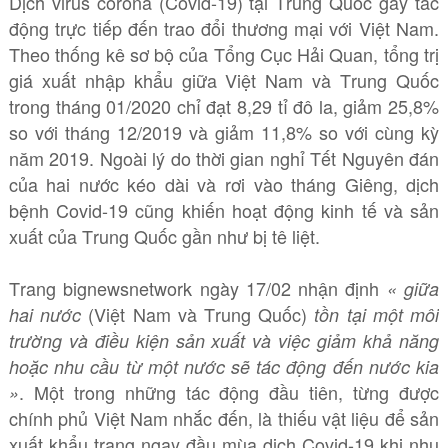
Dịch virus corona (Covid-19) tại Trung Quốc gây tác
động trực tiếp đến trao đổi thương mại với Việt Nam.
Theo thống kê sơ bộ của Tổng Cục Hải Quan, tổng trị
giá xuất nhập khẩu giữa Việt Nam và Trung Quốc
trong tháng 01/2020 chỉ đạt 8,29 tỉ đô la, giảm 25,8%
so với tháng 12/2019 và giảm 11,8% so với cùng kỳ
năm 2019. Ngoài lý do thời gian nghỉ Tết Nguyên đán
của hai nước kéo dài và rơi vào tháng Giêng, dịch
bệnh Covid-19 cũng khiến hoạt động kinh tế và sản
xuất của Trung Quốc gần như bị tê liệt.
Trang bignewsnetwork ngày 17/02 nhận định
« giữa
(Việt Nam và Trung Quốc)
hai nước
tồn tại một môi
trường và điều kiện sản xuất và việc giảm khả năng
hoặc nhu cầu từ một nước sẽ tác động đến nước kia
. Một trong những tác động đầu tiên, từng được
»
chính phủ Việt Nam nhắc đến, là thiếu vật liệu để sản
xuất khẩu trang ngay đầu mùa dịch Covid-19 khi nhu