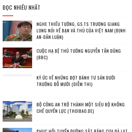
ĐỌC NHIỀU NHẤT
NGHE THIẾU TƯỚNG, GS.TS TRƯƠNG GIANG
LONG NÓI VỀ BẠN VÀ THÙ CỦA VIỆT NAM (ĐỊNH
AN-DÂN LUẬN)
CUỘC HẠ BỆ THỦ TƯỚNG NGUYỄN TẤN DŨNG
(BBC)
KÝ ỨC VỀ NHỮNG ĐỢT ĐÁNH TƯ SẢN DƯỚI
TRƯỚNG ĐỖ MƯỜI (DIỄM THI)
BỘ CÔNG AN TRỞ THÀNH MỘT SIÊU BỘ KHỐNG
CHẾ QUYỀN LỰC (THOIBAO.DE)
PHỤC HỒI TUYẾN ĐƯỜNG SẮT RĂNG CƯA ĐÀ LẠT