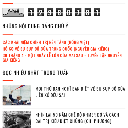
1
2
9
8
0
7
8
1
NHỮNG NỘI DUNG ĐÁNG CHÚ Ý
CÁC KHÁI NIỆM CHÍNH TRỊ NỀN TẢNG (HỒNG VIỆT)
HỒ SƠ VỀ SỰ SỤP ĐỔ CỦA TRUNG QUỐC (NGUYỄN GIA KIỂNG)
30 THÁNG 4 - MỘT NGÀY LỄ LỚN CỦA MAI SAU - TUYỂN TẬP NGUYỄN
GIA KIỂNG
ĐỌC NHIỀU NHẤT TRONG TUẦN
MỌI THỨ BẠN NGHĨ BẠN BIẾT VỀ SỰ SỤP ĐỔ CỦA
LIÊN XÔ ĐỀU SAI
NHÌN LẠI 50 NĂM CHẾ ĐỘ KHMER ĐỎ VÀ CÁCH
CAI TRỊ KIỂU DIỆT CHỦNG (CHI PHƯƠNG)