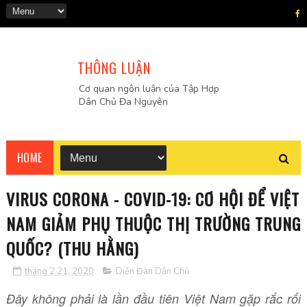
THÔNG LUẬN
Cơ quan ngôn luận của Tập Hợp
Dân Chủ Đa Nguyên
HOME
VIRUS CORONA - COVID-19: CƠ HỘI ĐỂ VIỆT
NAM GIẢM PHỤ THUỘC THỊ TRƯỜNG TRUNG
QUỐC? (THU HẰNG)
tháng 2 21, 2020
Diễn Đàn Dân Chủ
Đây không phải là lần đầu tiên Việt Nam gặp rắc rối