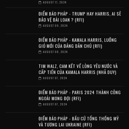
AUGUST 11, 2024
ĐIỂM BÁO PHÁP - TRUMP HAY HARRIS, AI SẼ
BẢO VỆ ĐÀI LOAN ? (RFI)
AUGUST 09, 2024
ĐIỂM BÁO PHÁP - KAMALA HARRIS, LUỒNG
GIÓ MỚI CỦA ĐẢNG DÂN CHỦ (RFI)
AUGUST 08, 2024
TIM WALZ, CAM KẾT VỀ LÒNG YÊU NƯỚC VÀ
CẤP TIẾN CỦA KAMALA HARRIS (NHÃ DUY)
AUGUST 07, 2024
ĐIỂM BÁO PHÁP - PARIS 2024 THÀNH CÔNG
NGOÀI MONG ĐỢI (RFI)
AUGUST 07, 2024
ĐIỂM BÁO PHÁP - BẦU CỬ TỔNG THỐNG MỸ
VÀ TƯƠNG LAI UKRAINE (RFI)