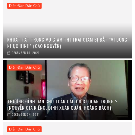
Diễn Đàn Dân Chủ
KHUẤT TẤT TRONG VỤ GIÁM THỊ TRẠI GIAM BỊ BẮT “VÌ DÙNG
NHỤC HÌNH” (CAO NGUYÊN)
DECEMBER 19, 2021
Diễn Đàn Dân Chủ
THƯỢNG ĐỈNH DÂN CHỦ TOÀN CẦU CÓ GÌ QUAN TRỌNG ?
(NGUYỄN GIA KIỂNG, ĐINH XUÂN QUÂN, HOÀNG BÁCH)
DECEMBER 04, 2021
Diễn Đàn Dân Chủ