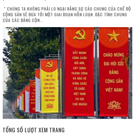
" CHÚNG TA KHÔNG PHẢI LO NGẠI RẰNG SỰ CÁO CHUNG CỦA CHẾ ĐỘ
CỘNG SẢN SẼ ĐƯA TỚI MỘT GIAI ĐOẠN HỖN LOẠN. ĐẶC TÍNH CHUNG
CỦA CÁC ĐẢNG CỘN...
TỔNG SỐ LƯỢT XEM TRANG