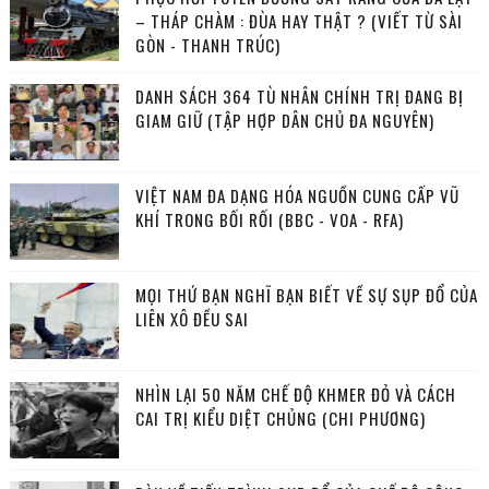
– THÁP CHÀM : ĐÙA HAY THẬT ? (VIẾT TỪ SÀI
GÒN - THANH TRÚC)
DANH SÁCH 364 TÙ NHÂN CHÍNH TRỊ ĐANG BỊ
GIAM GIỮ (TẬP HỢP DÂN CHỦ ĐA NGUYÊN)
VIỆT NAM ĐA DẠNG HÓA NGUỒN CUNG CẤP VŨ
KHÍ TRONG BỐI RỐI (BBC - VOA - RFA)
MỌI THỨ BẠN NGHĨ BẠN BIẾT VỀ SỰ SỤP ĐỔ CỦA
LIÊN XÔ ĐỀU SAI
NHÌN LẠI 50 NĂM CHẾ ĐỘ KHMER ĐỎ VÀ CÁCH
CAI TRỊ KIỂU DIỆT CHỦNG (CHI PHƯƠNG)