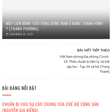
MỘT LIÊN MINH TIỂU VÙNG ĐÔNG NAM Á ĐANG THÀNH HÌNH
? (THANH PHƯƠNG)
NOVEMBER 26, 2021
BÀI VIẾT TIẾP THEO
Việt Nam phong tỏa phòng Covid-
19: Thiếu chuẩn bị tâm lý, lợi bất
cập hại - Tạp chí xã hội (Trọng
Thành)
BÀI ĐĂNG NỔI BẬT
CHUẨN BỊ CHO SỰ CÁO CHUNG CỦA CHẾ ĐỘ CỘNG SẢN
(NGUYỄN GIA KIỂNG)