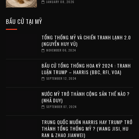
JANUARY 08, 2026
BẦU CỬ TẠI MỸ
TỔNG THỐNG MỸ VÀ CHIẾN TRANH LẠNH 2.0
(NGUYỄN HUY VŨ)
NOVEMBER 06, 2024
BẦU CỬ TỔNG THỐNG HOA KỲ 2024 : TRANH
LUẬN TRUMP – HARRIS (BBC, RFI, VOA)
SEPTEMBER 12, 2024
NƯỚC MỸ TRỞ THÀNH CỘNG SẢN THẾ NÀO ?
(NHÃ DUY)
SEPTEMBER 07, 2024
TRUNG QUỐC MUỐN HARRIS HAY TRUMP TRỞ
THÀNH TỔNG THỐNG MỸ ? (WANG JISI, HU
RAN & ZHAO JIANWEI)