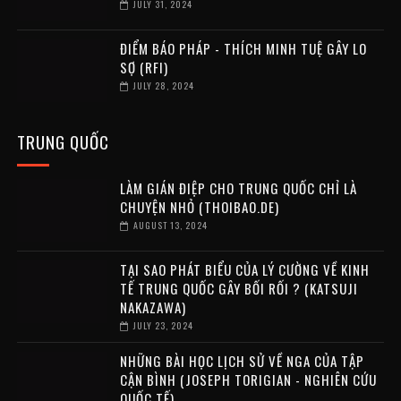
JULY 31, 2024
ĐIỂM BÁO PHÁP - THÍCH MINH TUỆ GÂY LO
SỢ (RFI)
JULY 28, 2024
TRUNG QUỐC
LÀM GIÁN ĐIỆP CHO TRUNG QUỐC CHỈ LÀ
CHUYỆN NHỎ (THOIBAO.DE)
AUGUST 13, 2024
TẠI SAO PHÁT BIỂU CỦA LÝ CƯỜNG VỀ KINH
TẾ TRUNG QUỐC GÂY BỐI RỐI ? (KATSUJI
NAKAZAWA)
JULY 23, 2024
NHỮNG BÀI HỌC LỊCH SỬ VỀ NGA CỦA TẬP
CẬN BÌNH (JOSEPH TORIGIAN - NGHIÊN CỨU
QUỐC TẾ)