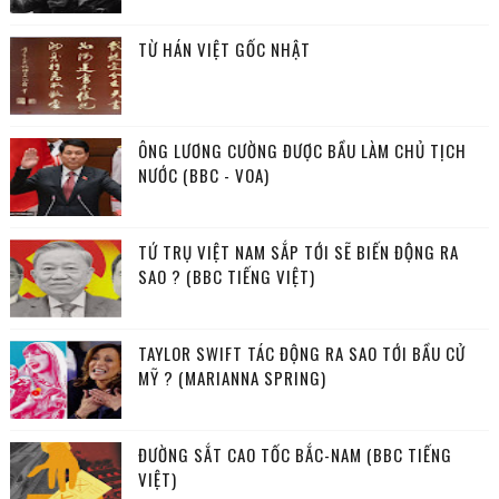
TỪ HÁN VIỆT GỐC NHẬT
ÔNG LƯƠNG CƯỜNG ĐƯỢC BẦU LÀM CHỦ TỊCH
NƯỚC (BBC - VOA)
TỨ TRỤ VIỆT NAM SẮP TỚI SẼ BIẾN ĐỘNG RA
SAO ? (BBC TIẾNG VIỆT)
TAYLOR SWIFT TÁC ĐỘNG RA SAO TỚI BẦU CỬ
MỸ ? (MARIANNA SPRING)
ĐƯỜNG SẮT CAO TỐC BẮC-NAM (BBC TIẾNG
VIỆT)