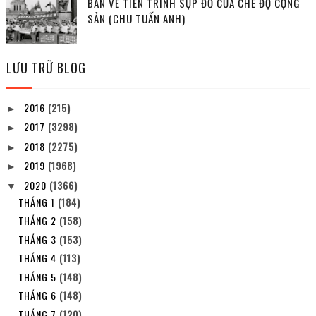
BÀN VỀ TIẾN TRÌNH SỤP ĐỔ CỦA CHẾ ĐỘ CỘNG
SẢN (CHU TUẤN ANH)
LƯU TRỮ BLOG
2016
(215)
►
2017
(3298)
►
2018
(2275)
►
2019
(1968)
►
2020
(1366)
▼
THÁNG 1
(184)
THÁNG 2
(158)
THÁNG 3
(153)
THÁNG 4
(113)
THÁNG 5
(148)
THÁNG 6
(148)
THÁNG 7
(120)