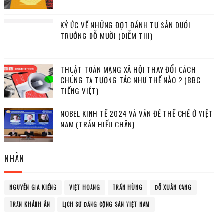
KÝ ỨC VỀ NHỮNG ĐỢT ĐÁNH TƯ SẢN DƯỚI
TRƯỚNG ĐỖ MƯỜI (DIỄM THI)
THUẬT TOÁN MẠNG XÃ HỘI THAY ĐỔI CÁCH
CHÚNG TA TƯƠNG TÁC NHƯ THẾ NÀO ? (BBC
TIẾNG VIỆT)
NOBEL KINH TẾ 2024 VÀ VẤN ĐỀ THỂ CHẾ Ở VIỆT
NAM (TRẦN HIẾU CHÂN)
NHÃN
NGUYỄN GIA KIỂNG
VIỆT HOÀNG
TRẦN HÙNG
ĐỖ XUÂN CANG
TRẦN KHÁNH ÂN
LỊCH SỬ ĐẢNG CỘNG SẢN VIỆT NAM