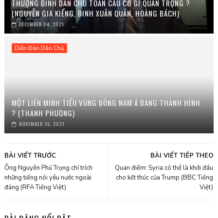
THƯỢNG ĐỈNH DÂN CHỦ TOÀN CẦU CÓ GÌ QUAN TRỌNG ?
(NGUYỄN GIA KIỂNG, ĐINH XUÂN QUÂN, HOÀNG BÁCH)
DECEMBER 04, 2021
Diễn Đàn Dân Chủ
MỘT LIÊN MINH TIỂU VÙNG ĐÔNG NAM Á ĐANG THÀNH HÌNH
? (THANH PHƯƠNG)
NOVEMBER 26, 2021
BÀI VIẾT TRƯỚC
BÀI VIẾT TIẾP THEO
Ông Nguyễn Phú Trọng chỉ trích
Quan điểm: Syria có thể là khởi đầu
những tiếng nói yêu nước ngoài
cho kết thúc của Trump (BBC Tiếng
đảng (RFA Tiếng Việt)
Việt)