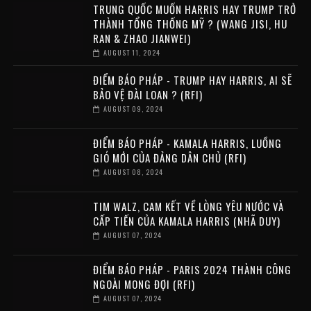
TRUNG QUỐC MUỐN HARRIS HAY TRUMP TRỞ
THÀNH TỔNG THỐNG MỸ ? (WANG JISI, HU
RAN & ZHAO JIANWEI)
AUGUST 11, 2024
ĐIỂM BÁO PHÁP - TRUMP HAY HARRIS, AI SẼ
BẢO VỆ ĐÀI LOAN ? (RFI)
AUGUST 09, 2024
ĐIỂM BÁO PHÁP - KAMALA HARRIS, LUỒNG
GIÓ MỚI CỦA ĐẢNG DÂN CHỦ (RFI)
AUGUST 08, 2024
TIM WALZ, CAM KẾT VỀ LÒNG YÊU NƯỚC VÀ
CẤP TIẾN CỦA KAMALA HARRIS (NHÃ DUY)
AUGUST 07, 2024
ĐIỂM BÁO PHÁP - PARIS 2024 THÀNH CÔNG
NGOÀI MONG ĐỢI (RFI)
AUGUST 07, 2024