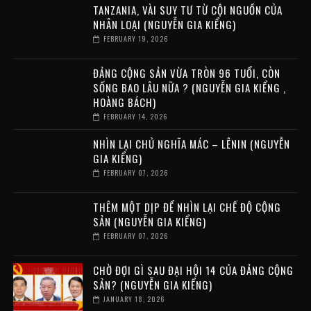
TANZANIA, VÀI SUY TƯ TỪ CỘI NGUỒN CỦA
NHÂN LOẠI (NGUYỄN GIA KIỂNG)
FEBRUARY 19, 2026
ĐẢNG CỘNG SẢN VỪA TRÒN 96 TUỔI, CÒN
SỐNG BAO LÂU NỮA ? (NGUYỄN GIA KIỂNG ,
HOÀNG BÁCH)
FEBRUARY 14, 2026
NHÌN LẠI CHỦ NGHĨA MÁC – LÊNIN (NGUYỄN
GIA KIỂNG)
FEBRUARY 07, 2026
THÊM MỘT DỊP ĐỂ NHÌN LẠI CHẾ ĐỘ CỘNG
SẢN (NGUYỄN GIA KIỂNG)
FEBRUARY 07, 2026
CHỜ ĐỢI GÌ SAU ĐẠI HỘI 14 CỦA ĐẢNG CỘNG
SẢN? (NGUYỄN GIA KIỂNG)
JANUARY 18, 2026