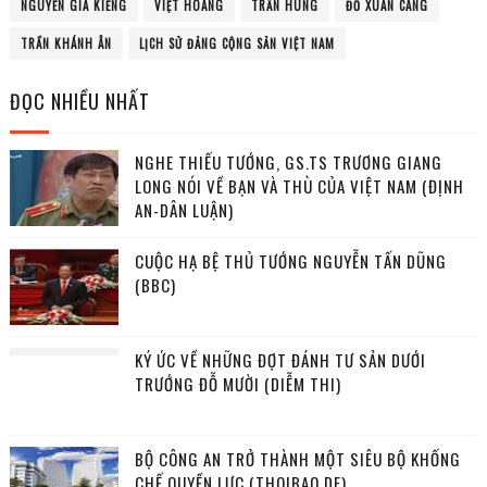
NGUYỄN GIA KIỂNG
VIỆT HOÀNG
TRẦN HÙNG
ĐỖ XUÂN CANG
TRẦN KHÁNH ÂN
LỊCH SỬ ĐẢNG CỘNG SẢN VIỆT NAM
ĐỌC NHIỀU NHẤT
NGHE THIẾU TƯỚNG, GS.TS TRƯƠNG GIANG
LONG NÓI VỀ BẠN VÀ THÙ CỦA VIỆT NAM (ĐỊNH
AN-DÂN LUẬN)
CUỘC HẠ BỆ THỦ TƯỚNG NGUYỄN TẤN DŨNG
(BBC)
KÝ ỨC VỀ NHỮNG ĐỢT ĐÁNH TƯ SẢN DƯỚI
TRƯỚNG ĐỖ MƯỜI (DIỄM THI)
BỘ CÔNG AN TRỞ THÀNH MỘT SIÊU BỘ KHỐNG
CHẾ QUYỀN LỰC (THOIBAO.DE)