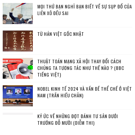
MỌI THỨ BẠN NGHĨ BẠN BIẾT VỀ SỰ SỤP ĐỔ CỦA
LIÊN XÔ ĐỀU SAI
TỪ HÁN VIỆT GỐC NHẬT
THUẬT TOÁN MẠNG XÃ HỘI THAY ĐỔI CÁCH
CHÚNG TA TƯƠNG TÁC NHƯ THẾ NÀO ? (BBC
TIẾNG VIỆT)
NOBEL KINH TẾ 2024 VÀ VẤN ĐỀ THỂ CHẾ Ở VIỆT
NAM (TRẦN HIẾU CHÂN)
KÝ ỨC VỀ NHỮNG ĐỢT ĐÁNH TƯ SẢN DƯỚI
TRƯỚNG ĐỖ MƯỜI (DIỄM THI)