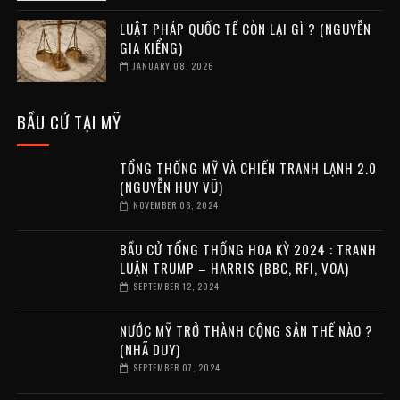
LUẬT PHÁP QUỐC TẾ CÒN LẠI GÌ ? (NGUYỄN
GIA KIỂNG)
JANUARY 08, 2026
BẦU CỬ TẠI MỸ
TỔNG THỐNG MỸ VÀ CHIẾN TRANH LẠNH 2.0
(NGUYỄN HUY VŨ)
NOVEMBER 06, 2024
BẦU CỬ TỔNG THỐNG HOA KỲ 2024 : TRANH
LUẬN TRUMP – HARRIS (BBC, RFI, VOA)
SEPTEMBER 12, 2024
NƯỚC MỸ TRỞ THÀNH CỘNG SẢN THẾ NÀO ?
(NHÃ DUY)
SEPTEMBER 07, 2024