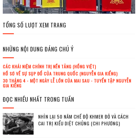
TỔNG SỐ LƯỢT XEM TRANG
NHỮNG NỘI DUNG ĐÁNG CHÚ Ý
CÁC KHÁI NIỆM CHÍNH TRỊ NỀN TẢNG (HỒNG VIỆT)
HỒ SƠ VỀ SỰ SỤP ĐỔ CỦA TRUNG QUỐC (NGUYỄN GIA KIỂNG)
30 THÁNG 4 - MỘT NGÀY LỄ LỚN CỦA MAI SAU - TUYỂN TẬP NGUYỄN
GIA KIỂNG
ĐỌC NHIỀU NHẤT TRONG TUẦN
NHÌN LẠI 50 NĂM CHẾ ĐỘ KHMER ĐỎ VÀ CÁCH
CAI TRỊ KIỂU DIỆT CHỦNG (CHI PHƯƠNG)