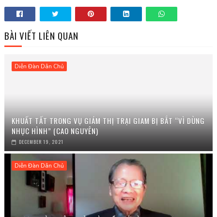
BÀI VIẾT LIÊN QUAN
Diễn Đàn Dân Chủ
KHUẤT TẤT TRONG VỤ GIÁM THỊ TRẠI GIAM BỊ BẮT “VÌ DÙNG
NHỤC HÌNH” (CAO NGUYÊN)
DECEMBER 19, 2021
Diễn Đàn Dân Chủ