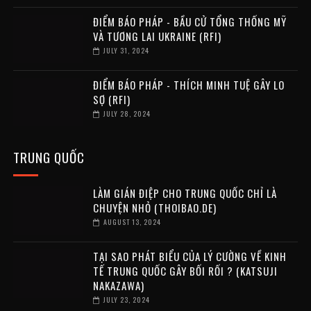
ĐIỂM BÁO PHÁP - BẦU CỬ TỔNG THỐNG MỸ
VÀ TƯƠNG LAI UKRAINE (RFI)
JULY 31, 2024
ĐIỂM BÁO PHÁP - THÍCH MINH TUỆ GÂY LO
SỢ (RFI)
JULY 28, 2024
TRUNG QUỐC
LÀM GIÁN ĐIỆP CHO TRUNG QUỐC CHỈ LÀ
CHUYỆN NHỎ (THOIBAO.DE)
AUGUST 13, 2024
TẠI SAO PHÁT BIỂU CỦA LÝ CƯỜNG VỀ KINH
TẾ TRUNG QUỐC GÂY BỐI RỐI ? (KATSUJI
NAKAZAWA)
JULY 23, 2024