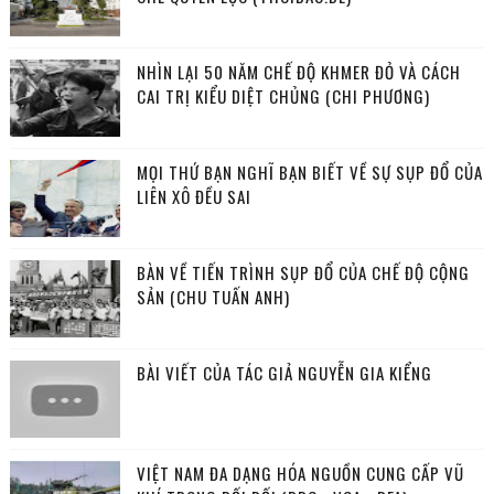
NHÌN LẠI 50 NĂM CHẾ ĐỘ KHMER ĐỎ VÀ CÁCH
CAI TRỊ KIỂU DIỆT CHỦNG (CHI PHƯƠNG)
MỌI THỨ BẠN NGHĨ BẠN BIẾT VỀ SỰ SỤP ĐỔ CỦA
LIÊN XÔ ĐỀU SAI
BÀN VỀ TIẾN TRÌNH SỤP ĐỔ CỦA CHẾ ĐỘ CỘNG
SẢN (CHU TUẤN ANH)
BÀI VIẾT CỦA TÁC GIẢ NGUYỄN GIA KIỂNG
VIỆT NAM ĐA DẠNG HÓA NGUỒN CUNG CẤP VŨ