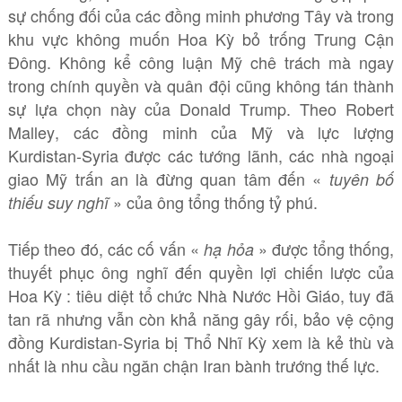
sự chống đối của các đồng minh phương Tây và trong
khu vực không muốn Hoa Kỳ bỏ trống Trung Cận
Đông. Không kể công luận Mỹ chê trách mà ngay
trong chính quyền và quân đội cũng không tán thành
sự lựa chọn này của Donald Trump. Theo Robert
Malley, các đồng minh của Mỹ và lực lượng
Kurdistan-Syria được các tướng lãnh, các nhà ngoại
giao Mỹ trấn an là đừng quan tâm đến «
tuyên bố
» của ông tổng thống tỷ phú.
thiếu suy nghĩ
Tiếp theo đó, các cố vấn «
» được tổng thống,
hạ hỏa
thuyết phục ông nghĩ đến quyền lợi chiến lược của
Hoa Kỳ : tiêu diệt tổ chức Nhà Nước Hồi Giáo, tuy đã
tan rã nhưng vẫn còn khả năng gây rối, bảo vệ cộng
đồng Kurdistan-Syria bị Thổ Nhĩ Kỳ xem là kẻ thù và
nhất là nhu cầu ngăn chận Iran bành trướng thế lực.