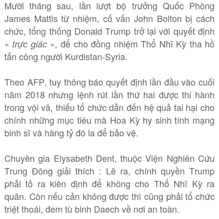
Mười tháng sau, lần lượt bộ trưởng Quốc Phòng
James Mattis từ nhiệm, cố vấn John Bolton bị cách
chức, tổng thống Donald Trump trở lại với quyết định
«
», để cho đồng nhiệm Thổ Nhĩ Kỳ tha hồ
trực giác
tấn công người Kurdistan-Syria.
Theo AFP, tuy thông báo quyết định lần đầu vào cuối
năm 2018 nhưng lệnh rút lần thứ hai được thi hành
trong vội vã, thiếu tổ chức dẫn đến hệ quả tai hại cho
chính những mục tiêu mà Hoa Kỳ hy sinh tính mạng
binh sĩ và hàng tỷ đô la để bảo vệ.
Chuyên gia Elysabeth Dent, thuộc Viện Nghiên Cứu
Trung Đông giải thích : Lẽ ra, chính quyền Trump
phải tỏ ra kiên định để không cho Thổ Nhĩ Kỳ ra
quân. Còn nếu cản không được thì cũng phải tổ chức
triệt thoái, đem tù binh Daech về nơi an toàn.