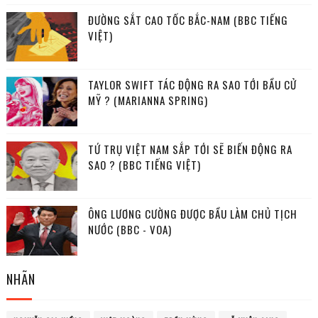
ĐƯỜNG SẮT CAO TỐC BẮC-NAM (BBC TIẾNG
VIỆT)
TAYLOR SWIFT TÁC ĐỘNG RA SAO TỚI BẦU CỬ
MỸ ? (MARIANNA SPRING)
TỨ TRỤ VIỆT NAM SẮP TỚI SẼ BIẾN ĐỘNG RA
SAO ? (BBC TIẾNG VIỆT)
ÔNG LƯƠNG CƯỜNG ĐƯỢC BẦU LÀM CHỦ TỊCH
NƯỚC (BBC - VOA)
NHÃN