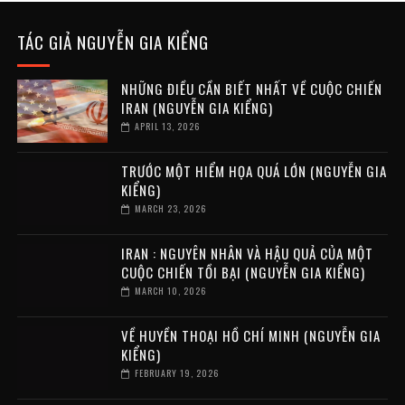
TÁC GIẢ NGUYỄN GIA KIỂNG
NHỮNG ĐIỀU CẦN BIẾT NHẤT VỀ CUỘC CHIẾN
IRAN (NGUYỄN GIA KIỂNG)
APRIL 13, 2026
TRƯỚC MỘT HIỂM HỌA QUÁ LỚN (NGUYỄN GIA
KIỂNG)
MARCH 23, 2026
IRAN : NGUYÊN NHÂN VÀ HẬU QUẢ CỦA MỘT
CUỘC CHIẾN TỒI BẠI (NGUYỄN GIA KIỂNG)
MARCH 10, 2026
VỀ HUYỀN THOẠI HỒ CHÍ MINH (NGUYỄN GIA
KIỂNG)
FEBRUARY 19, 2026