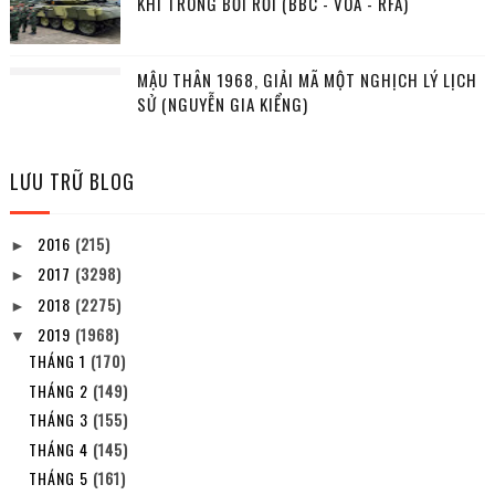
KHÍ TRONG BỐI RỐI (BBC - VOA - RFA)
MẬU THÂN 1968, GIẢI MÃ MỘT NGHỊCH LÝ LỊCH
SỬ (NGUYỄN GIA KIỂNG)
LƯU TRỮ BLOG
2016
(215)
►
2017
(3298)
►
2018
(2275)
►
2019
(1968)
▼
THÁNG 1
(170)
THÁNG 2
(149)
THÁNG 3
(155)
THÁNG 4
(145)
THÁNG 5
(161)