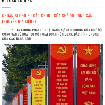
BÀI ĐĂNG NỔI BẬT
CHUẨN BỊ CHO SỰ CÁO CHUNG CỦA CHẾ ĐỘ CỘNG SẢN
(NGUYỄN GIA KIỂNG)
" CHÚNG TA KHÔNG PHẢI LO NGẠI RẰNG SỰ CÁO CHUNG CỦA CHẾ ĐỘ
CỘNG SẢN SẼ ĐƯA TỚI MỘT GIAI ĐOẠN HỖN LOẠN. ĐẶC TÍNH CHUNG
CỦA CÁC ĐẢNG CỘN...