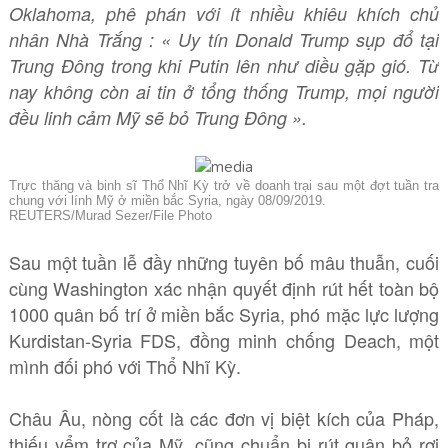
Oklahoma, phê phán với ít nhiều khiêu khích chủ
nhân Nhà Trắng : « Uy tín Donald Trump sụp đổ tại
Trung Đông trong khi Putin lên như diều gặp gió. Từ
nay không còn ai tin ở tổng thống Trump, mọi người
đều linh cảm Mỹ sẽ bỏ Trung Đông ».
Trực thăng và binh sĩ Thổ Nhĩ Kỳ trở về doanh trại sau một đợt tuần tra
chung với lính Mỹ ở miền bắc Syria, ngày 08/09/2019.
REUTERS/Murad Sezer/File Photo
Sau một tuần lễ đầy những tuyên bố mâu thuẫn, cuối
cùng Washington xác nhận quyết định rút hết toàn bộ
1000 quân bố trí ở miền bắc Syria, phó mặc lực lượng
Kurdistan-Syria FDS, đồng minh chống Deach, một
mình đối phó với Thổ Nhĩ Kỳ.
Châu Âu, nòng cốt là các đơn vị biệt kích của Pháp,
thiếu yểm trợ của Mỹ, cũng chuẩn bị rút quân bỏ rơi