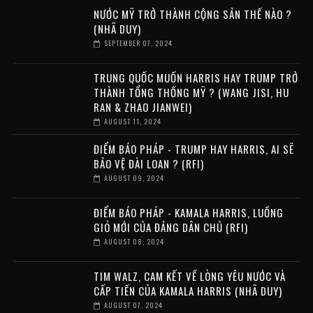
NƯỚC MỸ TRỞ THÀNH CỘNG SẢN THẾ NÀO ?
(NHÃ DUY)
SEPTEMBER 07, 2024
TRUNG QUỐC MUỐN HARRIS HAY TRUMP TRỞ
THÀNH TỔNG THỐNG MỸ ? (WANG JISI, HU
RAN & ZHAO JIANWEI)
AUGUST 11, 2024
ĐIỂM BÁO PHÁP - TRUMP HAY HARRIS, AI SẼ
BẢO VỆ ĐÀI LOAN ? (RFI)
AUGUST 09, 2024
ĐIỂM BÁO PHÁP - KAMALA HARRIS, LUỒNG
GIÓ MỚI CỦA ĐẢNG DÂN CHỦ (RFI)
AUGUST 08, 2024
TIM WALZ, CAM KẾT VỀ LÒNG YÊU NƯỚC VÀ
CẤP TIẾN CỦA KAMALA HARRIS (NHÃ DUY)
AUGUST 07, 2024