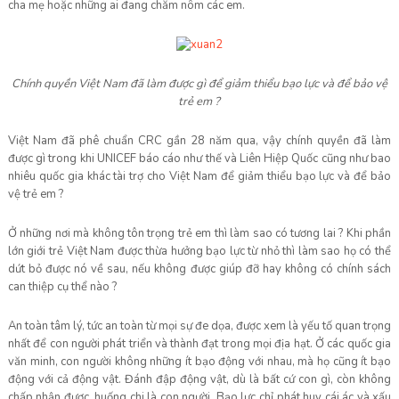
cha mẹ hoặc những ai đang chăm nôm các em.
C
hính quy
ề
n
Việt Nam đã làm đượ
c gì đ
ể
gi
ả
m thi
ể
u b
ạ
o l
ự
c và đ
ể
b
ả
o v
ệ
tr
ẻ
em ?
Việt Nam đã phê chuẩn CRC gần 28 năm qua, vậy chính quyền đã làm
được gì trong khi UNICEF báo cáo như thế và Liên Hiệp Quốc cũng như bao
nhiêu quốc gia khác tài trợ cho Việt Nam để giảm thiểu bạo lực và để bảo
vệ trẻ em ?
Ở những nơi mà không tôn trọng trẻ em thì làm sao có tương lai ? Khi phần
lớn giới trẻ Việt Nam được thừa hưởng bạo lực từ nhỏ thì làm sao họ có thể
dứt bỏ được nó về sau, nếu không được giúp đỡ hay không có chính sách
can thiệp cụ thể nào ?
An toàn tâm lý, tức an toàn từ mọi sự đe dọa, được xem là yếu tố quan trọng
nhất để con người phát triển và thành đạt trong mọi địa hạt. Ở các quốc gia
văn minh, con người không những ít bạo động với nhau, mà họ cũng ít bạo
động với cả động vật. Đánh đập động vật, dù là bất cứ con gì, còn không
chấp nhận được, huống chi là con người. Bạo lực chỉ phát huy cái ác và xấu