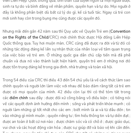
viên Liên Hiệp Quốc thông qua, tinh thần của tuyên ngôn là mọi người được
sinh ra tự do và bình đẳng về nhân phẩm, quyền hạn và tự do. Mọi người ở
đây là không phân biệt dù bất cứ lý do gì, kể cả tuổi tác. Ngay cả trẻ con
mới sinh hay còn trong bụng mẹ cũng được các quyền đó.
Nhưng mãi đến gần 42 năm sau thì Quy ước về Quyền Trẻ em (
Convention
on the Rights of the Child
/CRC) mới chính thức được Hội đồng Liên Hiệp
Quốc thông qua. Tuy hơi muộn màn, CRC cũng đã được ra đời và từ đó có
những tác động đáng kể lên sự nhận thức của nhân loại về tầm quan trọng
của việc bảo vệ trẻ em. Ở những quốc gia dân chủ cấp tiến mà đã phê
chuẩn và đưa nó vào thành luật hiện hành, quyền trẻ em ở những nơi đó
được tôn trọng đáng kể trong gia đình, nhà trường và toàn xã hội.
Trong 54 điều của CRC thì điều 43 đến 54 chủ yếu là về cách thức làm sao
chính quyền và người lớn làm việc với nhau để bảo đảm rằng tất cả trẻ em
được có mọi quyền của mình. 42 điều còn lại thì có thể tóm tắt trong
các
điể
m chính
sau đây : được đối xử công bằng vô điều kiện ; có tiếng nói
về các quyết định ảnh hưởng đến mình ; sống và phát triển khỏe mạnh ; có
người làm những gì tốt nhất cho các em ; biết mình là ai và từ đâu đến ; tin
vào những gì mình muốn ; quyền riêng tư ; tìm hiểu thông tin và tự diễn đạt ;
được an toàn ở bất cứ nơi nào ; được chăm sóc và có chỗ ở ; được giáo dục,
vui chơi và các hoạt động văn hóa ; được sự giúp đỡ và bảo vệ khi cần đến.