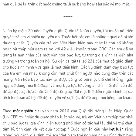
hậu quả để lại trên đất nước chúng ta là sự băng hoại sâu sắc về mọi mặt.
*****
Nhân kỷ niệm 70 năm Tuyên ngôn Quốc tế Nhân quyền, tôi muốn nói đến
quyền trẻ em vì nhiều nguyên do. Trước hết các em là những người dễ bị tổn
thương nhất. Quyền của trẻ em Việt Nam hiện nay chắc là con số không
hoặc rất thấp nếu đem ra so với 42 điều khoản trong CRC. Các em đã và
đang là nạn nhân của một văn hóa bạo lực, từ trong gia đình ra đến nhà
trường và trong toàn xã hội. Sự kiện cái tát tai số 231 của một cô giáo dành
cho học sinh mình vừa qua là một điển hình. Các vụ đánh đấm đầy bạo lực
của trẻ em với nhau không còn một chút tình người nào cũng đầy trên các
mạng. Văn hóa bạo lực này lại được củng cố bởi một thể chế không ngần
ngại sử dụng mọi thủ đoạn và mọi bạo lực, từ công an chìm nổi đến côn đồ,
để áp đặt trật tự xã hội. Chế độ cũng áp đặt một thứ diễn ngôn chính trị sai
lệch lên toàn xã hội để độc quyền về sự thật, để đè bẹp mọi tiếng nói khác.
Theo
mộ
t nghiên c
ứ
u
vào năm 2016 của Quỹ Nhi đồng Liên Hiệp Quốc
(UNICEF) thì "Mặc dù được pháp luật bảo vệ, trẻ em Việt Nam tiếp tục phải
chịu bạo lực tại gia đình, hiện tượng phổ biến có tác hại lâu dài về thể chất,
tâm lý, tình cảm và kết quả học tập." Cuộc nghiên cứu này
kế
t lu
ậ
n
rằng
trong bối cảnh gia đình, trẻ em Việt Nam trải nghiệm nhiều hình thức bạo