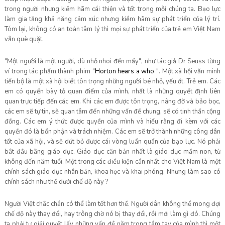
trong người nhưng kiềm hãm cái thiện và tốt trong mỗi chúng ta. Bạo lực
làm gia tăng khả năng cảm xúc nhưng kiềm hãm sự phát triển của lý trí.
Tóm lại, không có an toàn tâm lý thì mọi sự phát triển của trẻ em Việt Nam
vẫn què quặt.
"Một người là một người, dù nhỏ nhoi đến mấy", như tác giả Dr Seuss từng
ví trong tác phẩm thành phim "
Horton hears a who
". Một xã hội văn minh
tiến bộ là một xã hội biết tôn trọng những người bé nhỏ, yếu ớt. Trẻ em. Các
em có quyền bày tỏ quan điểm của mình, nhất là những quyết định liên
quan trực tiếp đến các em. Khi các em được tôn trọng, nâng đỡ và bảo bọc,
các em sẽ tự tin, sẽ quan tâm đến những vấn đề chung, sẽ có tinh thần cộng
đồng. Các em ý thức được quyền của mình và hiểu rằng đi kèm với các
quyền đó là bổn phận và trách nhiệm. Các em sẽ trở thành những công dân
tốt của xã hội, và sẽ dứt bỏ được cái vòng luẩn quẩn của bạo lực. Nó phải
bắt đầu bằng giáo dục. Giáo dục căn bản nhất là giáo dục mầm non, từ
không đến năm tuổi. Một trong các điều kiện cần nhất cho Việt Nam là một
chính sách giáo dục nhân bản, khoa học và khai phóng. Nhưng làm sao có
chính sách như thế dưới chế độ này ?
Người Việt chắc chắn có thể làm tốt hơn thế. Người dân không thể mong đợi
chế độ này thay đổi, hay trông chờ nó bị thay đổi, rồi mới làm gì đó. Chúng
ta phải tự giải quyết lấy những vấn đề nằm trong tầm tay của mình thì một