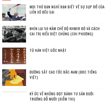
MỌI THỨ BẠN NGHĨ BẠN BIẾT VỀ SỰ SỤP ĐỔ CỦA
LIÊN XÔ ĐỀU SAI
NHÌN LẠI 50 NĂM CHẾ ĐỘ KHMER ĐỎ VÀ CÁCH
CAI TRỊ KIỂU DIỆT CHỦNG (CHI PHƯƠNG)
TỪ HÁN VIỆT GỐC NHẬT
ĐƯỜNG SẮT CAO TỐC BẮC-NAM (BBC TIẾNG
VIỆT)
KÝ ỨC VỀ NHỮNG ĐỢT ĐÁNH TƯ SẢN DƯỚI
TRƯỚNG ĐỖ MƯỜI (DIỄM THI)