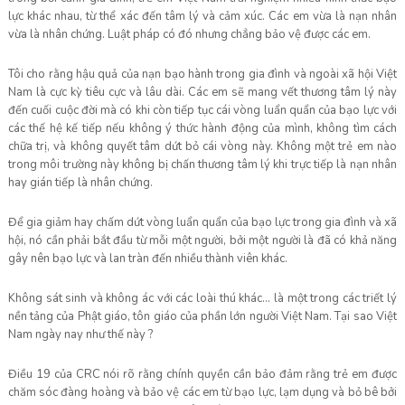
lực khác nhau, từ thể xác đến tâm lý và cảm xúc. Các em vừa là nạn nhân
vừa là nhân chứng. Luật pháp có đó nhưng chẳng bảo vệ được các em.
Tôi cho rằng hậu quả của nạn bạo hành trong gia đình và ngoài xã hội Việt
Nam là cực kỳ tiêu cực và lâu dài. Các em sẽ mang vết thương tâm lý này
đến cuối cuộc đời mà có khi còn tiếp tục cái vòng luẩn quẩn của bạo lực với
các thế hệ kế tiếp nếu không ý thức hành động của mình, không tìm cách
chữa trị, và không quyết tâm dứt bỏ cái vòng này. Không một trẻ em nào
trong môi trường này không bị chấn thương tâm lý khi trực tiếp là nạn nhân
hay gián tiếp là nhân chứng.
Để gia giảm hay chấm dứt vòng luẩn quẩn của bạo lực trong gia đình và xã
hội, nó cần phải bắt đầu từ mỗi một người, bởi một người là đã có khả năng
gây nên bạo lực và lan tràn đến nhiều thành viên khác.
Không sát sinh và không ác với các loài thú khác… là một trong các triết lý
nền tảng của Phật giáo, tôn giáo của phần lớn người Việt Nam. Tại sao Việt
Nam ngày nay như thế này ?
Điều 19 của CRC nói rõ rằng chính quyền cần bảo đảm rằng trẻ em được
chăm sóc đàng hoàng và bảo vệ các em từ bạo lực, lạm dụng và bỏ bê bởi