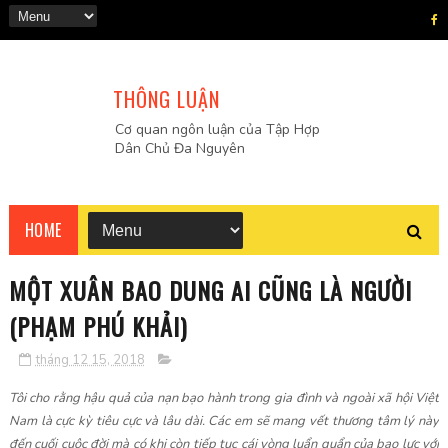
THÔNG LUẬN
Cơ quan ngôn luận của Tập Hợp
Dân Chủ Đa Nguyên
HOME
MỘT XUÂN BAO DUNG AI CŨNG LÀ NGƯỜI
(PHẠM PHÚ KHẢI)
tháng 12 15, 2018
Tôi cho rằng hậu quả của nạn bạo hành trong gia đình và ngoài xã hội Việt
Nam là cực kỳ tiêu cực và lâu dài. Các em sẽ mang vết thương tâm lý này
đến cuối cuộc đời mà có khi còn tiếp tục cái vòng luẩn quẩn của bạo lực với