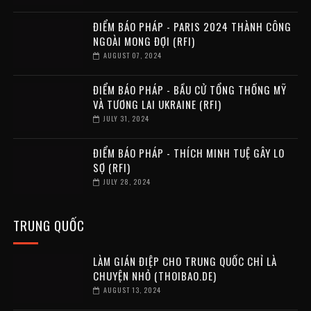
ĐIỂM BÁO PHÁP - PARIS 2024 THÀNH CÔNG
NGOÀI MONG ĐỢI (RFI)
AUGUST 07, 2024
ĐIỂM BÁO PHÁP - BẦU CỬ TỔNG THỐNG MỸ
VÀ TƯƠNG LAI UKRAINE (RFI)
JULY 31, 2024
ĐIỂM BÁO PHÁP - THÍCH MINH TUỆ GÂY LO
SỢ (RFI)
JULY 28, 2024
TRUNG QUỐC
LÀM GIÁN ĐIỆP CHO TRUNG QUỐC CHỈ LÀ
CHUYỆN NHỎ (THOIBAO.DE)
AUGUST 13, 2024