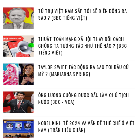
TỨ TRỤ VIỆT NAM SẮP TỚI SẼ BIẾN ĐỘNG RA
SAO ? (BBC TIẾNG VIỆT)
THUẬT TOÁN MẠNG XÃ HỘI THAY ĐỔI CÁCH
CHÚNG TA TƯƠNG TÁC NHƯ THẾ NÀO ? (BBC
TIẾNG VIỆT)
TAYLOR SWIFT TÁC ĐỘNG RA SAO TỚI BẦU CỬ
MỸ ? (MARIANNA SPRING)
ÔNG LƯƠNG CƯỜNG ĐƯỢC BẦU LÀM CHỦ TỊCH
NƯỚC (BBC - VOA)
NOBEL KINH TẾ 2024 VÀ VẤN ĐỀ THỂ CHẾ Ở VIỆT
NAM (TRẦN HIẾU CHÂN)