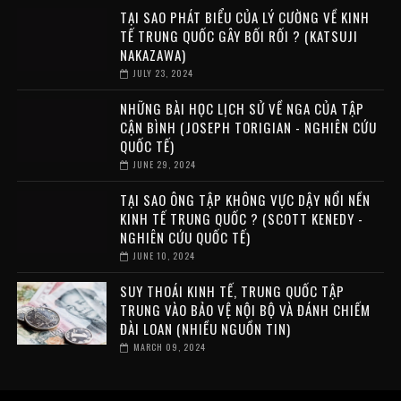
TẠI SAO PHÁT BIỂU CỦA LÝ CƯỜNG VỀ KINH
TẾ TRUNG QUỐC GÂY BỐI RỐI ? (KATSUJI
NAKAZAWA)
JULY 23, 2024
NHỮNG BÀI HỌC LỊCH SỬ VỀ NGA CỦA TẬP
CẬN BÌNH (JOSEPH TORIGIAN - NGHIÊN CỨU
QUỐC TẾ)
JUNE 29, 2024
TẠI SAO ÔNG TẬP KHÔNG VỰC DẬY NỔI NỀN
KINH TẾ TRUNG QUỐC ? (SCOTT KENEDY -
NGHIÊN CỨU QUỐC TẾ)
JUNE 10, 2024
SUY THOÁI KINH TẾ, TRUNG QUỐC TẬP
TRUNG VÀO BẢO VỆ NỘI BỘ VÀ ĐÁNH CHIẾM
ĐÀI LOAN (NHIỀU NGUỒN TIN)
MARCH 09, 2024