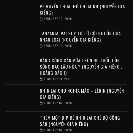
VỀ HUYỀN THOẠI HỒ CHÍ MINH (NGUYỄN GIA
KIỂNG)
FEBRUARY 19, 2026
TANZANIA, VÀI SUY TƯ TỪ CỘI NGUỒN CỦA
NHÂN LOẠI (NGUYỄN GIA KIỂNG)
FEBRUARY 19, 2026
ĐẢNG CỘNG SẢN VỪA TRÒN 96 TUỔI, CÒN
SỐNG BAO LÂU NỮA ? (NGUYỄN GIA KIỂNG ,
HOÀNG BÁCH)
FEBRUARY 14, 2026
NHÌN LẠI CHỦ NGHĨA MÁC – LÊNIN (NGUYỄN
GIA KIỂNG)
FEBRUARY 07, 2026
THÊM MỘT DỊP ĐỂ NHÌN LẠI CHẾ ĐỘ CỘNG
SẢN (NGUYỄN GIA KIỂNG)
FEBRUARY 07, 2026