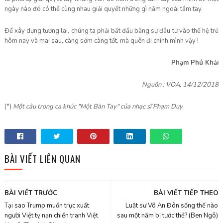
ngày nào đó có thể cùng nhau giải quyết những gì nằm ngoài tầm tay.
Để xây dựng tương lai, chúng ta phải bắt đầu bằng sự đầu tư vào thế hệ trẻ
hôm nay và mai sau, càng sớm càng tốt, mà quên đi chính mình vậy !
Ph
ạm Phú Khải
Nguồn : VOA, 14/12/2018
(*)
Mộ
t câu trong ca khúc "M
ộ
t Bàn Tay" c
ủ
a nh
ạ
c sĩ Ph
ạ
m Duy
.
BÀI VIẾT LIÊN QUAN
BÀI VIẾT TRƯỚC
BÀI VIẾT TIẾP THEO
Tại sao Trump muốn trục xuất
Luật sư Võ An Đôn sống thế nào
người Việt tỵ nạn chiến tranh Việt
sau một năm bị tước thẻ? (Ben Ngô)