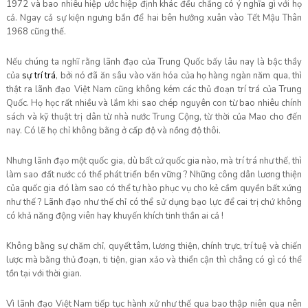
1972 và bao nhiêu hiệp ước hiệp định khác đều chẳng có ý nghĩa gì với họ
cả. Ngay cả sự kiện ngưng bắn để hai bên hưởng xuân vào Tết Mậu Thân
1968 cũng thế.
Nếu chúng ta nghĩ rằng lãnh đạo của Trung Quốc bấy lâu nay là bậc thầy
của
sự
trí trá
, bởi nó đã ăn sâu vào văn hóa của họ hàng ngàn năm qua, thì
thật ra lãnh đạo Việt Nam cũng không kém các thủ đoạn trí trá của Trung
Quốc. Họ học rất nhiều và lắm khi sao chép nguyên con từ bao nhiêu chính
sách và kỹ thuật trị dân từ nhà nước Trung Cộng, từ thời của Mao cho đến
nay. Có lẽ họ chỉ không bằng ở cấp độ và nồng độ thôi.
Nhưng lãnh đạo một quốc gia, dù bất cứ quốc gia nào, mà trí trá như thế, thì
làm sao đất nước có thể phát triển bền vững ? Những công dân lương thiện
của quốc gia đó làm sao có thể tự hào phục vụ cho kẻ cầm quyền bất xứng
như thế ? Lãnh đạo như thế chỉ có thể sử dụng bạo lực để cai trị chứ không
có khả năng động viên hay khuyến khích tinh thần ai cả !
Không bằng sự chăm chỉ, quyết tâm, lương thiện, chính trực, trí tuệ và chiến
lược mà bằng thủ đoạn, ti tiện, gian xảo và thiển cận thì chẳng có gì có thể
tồn tại với thời gian.
Vì lãnh đạo Việt Nam tiếp tục hành xử như thế qua bao thập niên qua nên