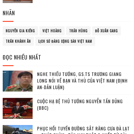
NHÃN
NGUYỄN GIA KIỂNG
VIỆT HOÀNG
TRẦN HÙNG
ĐỖ XUÂN CANG
TRẦN KHÁNH ÂN
LỊCH SỬ ĐẢNG CỘNG SẢN VIỆT NAM
ĐỌC NHIỀU NHẤT
NGHE THIẾU TƯỚNG, GS.TS TRƯƠNG GIANG
LONG NÓI VỀ BẠN VÀ THÙ CỦA VIỆT NAM (ĐỊNH
AN-DÂN LUẬN)
CUỘC HẠ BỆ THỦ TƯỚNG NGUYỄN TẤN DŨNG
(BBC)
PHỤC HỒI TUYẾN ĐƯỜNG SẮT RĂNG CƯA ĐÀ LẠT