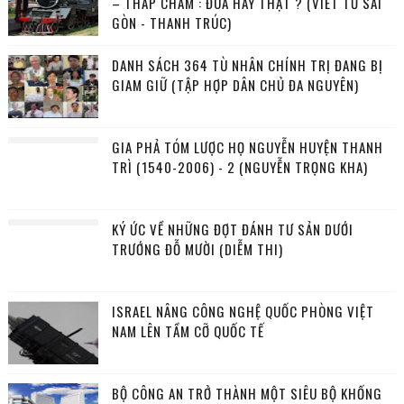
– THÁP CHÀM : ĐÙA HAY THẬT ? (VIẾT TỪ SÀI
GÒN - THANH TRÚC)
DANH SÁCH 364 TÙ NHÂN CHÍNH TRỊ ĐANG BỊ
GIAM GIỮ (TẬP HỢP DÂN CHỦ ĐA NGUYÊN)
GIA PHẢ TÓM LƯỢC HỌ NGUYỄN HUYỆN THANH
TRÌ (1540-2006) - 2 (NGUYỄN TRỌNG KHA)
KÝ ỨC VỀ NHỮNG ĐỢT ĐÁNH TƯ SẢN DƯỚI
TRƯỚNG ĐỖ MƯỜI (DIỄM THI)
ISRAEL NÂNG CÔNG NGHỆ QUỐC PHÒNG VIỆT
NAM LÊN TẦM CỠ QUỐC TẾ
BỘ CÔNG AN TRỞ THÀNH MỘT SIÊU BỘ KHỐNG