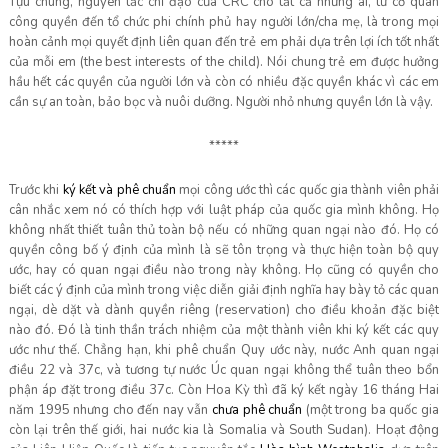
Tựu chung, nguyên tắc chỉ đạo của CRC cho tất cả những ai, từ cơ quan
công quyền đến tổ chức phi chính phủ hay người lớn/cha mẹ, là trong mọi
hoàn cảnh mọi quyết định liên quan đến trẻ em phải dựa trên lợi ích tốt nhất
của mỗi em (the best interests of the child). Nói chung trẻ em được hưởng
hầu hết các quyền của người lớn và còn có nhiều đặc quyền khác vì các em
cần sự an toàn, bảo bọc và nuôi dưỡng. Người nhỏ nhưng quyền lớn là vậy.
*****
Trước khi
ký kế
t và phê chu
ẩ
n
mọi công ước thì các quốc gia thành viên phải
cân nhắc xem nó có thích hợp với luật pháp của quốc gia mình không. Họ
không nhất thiết tuân thủ toàn bộ nếu có những quan ngại nào đó. Họ có
quyền công bố ý định của mình là sẽ tôn trọng và thực hiện toàn bộ quy
ước, hay có quan ngại điều nào trong này không. Họ cũng có quyền cho
biết các ý định của mình trong việc diễn giải định nghĩa hay bày tỏ các quan
ngại, dè dặt và dành quyền riêng (reservation) cho điều khoản đặc biệt
nào đó. Đó là tinh thần trách nhiệm của một thành viên khi ký kết các quy
ước như thế. Chẳng hạn, khi phê chuẩn Quy ước này, nước Anh quan ngại
điều 22 và 37c, và tương tự nước Úc quan ngại không thể tuân theo bổn
phận áp đặt trong điều 37c. Còn Hoa Kỳ thì đã ký kết ngày 16 tháng Hai
năm 1995 nhưng cho đến nay vẫn
chư
a phê
chuẩ
n
(một trong ba quốc gia
còn lại trên thế giới, hai nước kia là Somalia và South Sudan). Hoạt động