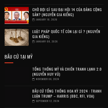
CHỜ ĐỢI GÌ SAU ĐẠI HỘI 14 CỦA ĐẢNG CỘNG
SẢN? (NGUYỄN GIA KIỂNG)
JANUARY 18, 2026
LUẬT PHÁP QUỐC TẾ CÒN LẠI GÌ ? (NGUYỄN
GIA KIỂNG)
JANUARY 08, 2026
BẦU CỬ TẠI MỸ
TỔNG THỐNG MỸ VÀ CHIẾN TRANH LẠNH 2.0
(NGUYỄN HUY VŨ)
NOVEMBER 06, 2024
BẦU CỬ TỔNG THỐNG HOA KỲ 2024 : TRANH
LUẬN TRUMP – HARRIS (BBC, RFI, VOA)
SEPTEMBER 12, 2024