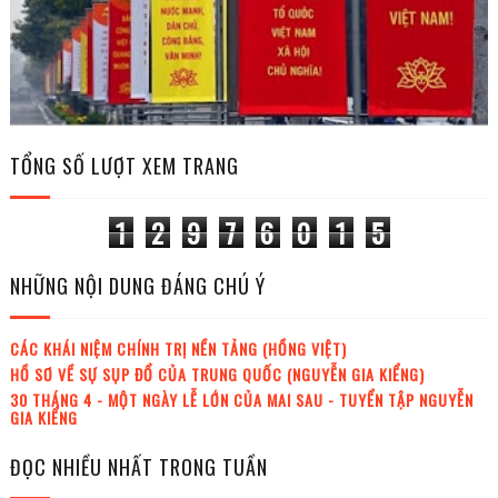
TỔNG SỐ LƯỢT XEM TRANG
1
2
9
7
6
0
1
5
NHỮNG NỘI DUNG ĐÁNG CHÚ Ý
CÁC KHÁI NIỆM CHÍNH TRỊ NỀN TẢNG (HỒNG VIỆT)
HỒ SƠ VỀ SỰ SỤP ĐỔ CỦA TRUNG QUỐC (NGUYỄN GIA KIỂNG)
30 THÁNG 4 - MỘT NGÀY LỄ LỚN CỦA MAI SAU - TUYỂN TẬP NGUYỄN
GIA KIỂNG
ĐỌC NHIỀU NHẤT TRONG TUẦN