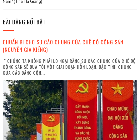
Nam? (Tina Hà Giang)
BÀI ĐĂNG NỔI BẬT
CHUẨN BỊ CHO SỰ CÁO CHUNG CỦA CHẾ ĐỘ CỘNG SẢN
(NGUYỄN GIA KIỂNG)
" CHÚNG TA KHÔNG PHẢI LO NGẠI RẰNG SỰ CÁO CHUNG CỦA CHẾ ĐỘ
CỘNG SẢN SẼ ĐƯA TỚI MỘT GIAI ĐOẠN HỖN LOẠN. ĐẶC TÍNH CHUNG
CỦA CÁC ĐẢNG CỘN...