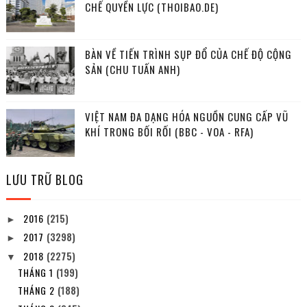
CHẾ QUYỀN LỰC (THOIBAO.DE)
BÀN VỀ TIẾN TRÌNH SỤP ĐỔ CỦA CHẾ ĐỘ CỘNG
SẢN (CHU TUẤN ANH)
VIỆT NAM ĐA DẠNG HÓA NGUỒN CUNG CẤP VŨ
KHÍ TRONG BỐI RỐI (BBC - VOA - RFA)
LƯU TRỮ BLOG
2016
(215)
►
2017
(3298)
►
2018
(2275)
▼
THÁNG 1
(199)
THÁNG 2
(188)