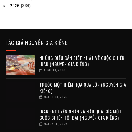
2026
(334)
►
TÁC GIẢ NGUYỄN GIA KIỂNG
NHỮNG ĐIỀU CẦN BIẾT NHẤT VỀ CUỘC CHIẾN
IRAN (NGUYỄN GIA KIỂNG)
APRIL 13, 2026
TRƯỚC MỘT HIỂM HỌA QUÁ LỚN (NGUYỄN GIA
KIỂNG)
MARCH 23, 2026
IRAN : NGUYÊN NHÂN VÀ HẬU QUẢ CỦA MỘT
CUỘC CHIẾN TỒI BẠI (NGUYỄN GIA KIỂNG)
MARCH 10, 2026