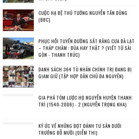
CUỘC HẠ BỆ THỦ TƯỚNG NGUYỄN TẤN DŨNG
(BBC)
PHỤC HỒI TUYẾN ĐƯỜNG SẮT RĂNG CƯA ĐÀ LẠT
– THÁP CHÀM : ĐÙA HAY THẬT ? (VIẾT TỪ SÀI
GÒN - THANH TRÚC)
DANH SÁCH 364 TÙ NHÂN CHÍNH TRỊ ĐANG BỊ
GIAM GIỮ (TẬP HỢP DÂN CHỦ ĐA NGUYÊN)
GIA PHẢ TÓM LƯỢC HỌ NGUYỄN HUYỆN THANH
TRÌ (1540-2006) - 2 (NGUYỄN TRỌNG KHA)
KÝ ỨC VỀ NHỮNG ĐỢT ĐÁNH TƯ SẢN DƯỚI
TRƯỚNG ĐỖ MƯỜI (DIỄM THI)