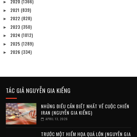
2020
(1366)
►
2021
(839)
►
2022
(828)
►
2023
(350)
►
2024
(1012)
►
2025
(1289)
►
2026
(334)
►
TÁC GIẢ NGUYỄN GIA KIỂNG
NHỮNG ĐIỀU CẦN BIẾT NHẤT VỀ CUỘC CHIẾN
IRAN (NGUYỄN GIA KIỂNG)
APRIL 13, 2026
TRƯỚC MỘT HIỂM HỌA QUÁ LỚN (NGUYỄN GIA