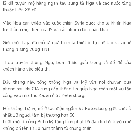
IS đã tuyển mộ hàng ngàn tay súng từ Nga và các nước từng
thuộc Liên Xô cũ.
Việc Nga can thiệp vào cuộc chiến Syria được cho là khiến Nga
trở thành mục tiêu của IS và các nhóm dân quân khác.
Giới chức Nga đã mô tả quả bom là thiết bị tự chế tạo ra vụ nổ
tương đương 200g TNT.
Theo truyền thông Nga, bom được giấu trong tủ để đồ của
khách hàng vào siêu thị.
Đầu tháng này, tổng thống Nga và Mỹ vừa nói chuyện qua
phone sau khi CIA cung cấp thông tin giúp Nga chặn một vụ tấn
công vào nhà thờ Kazan ở St Petersburg.
Hồi tháng Tư, vụ nổ ở tàu điện ngầm St Petersburg giết chết ít
nhất 13 người, làm bị thương hơn 50.
Luật mới do ông Putin ký tăng hình phạt tối đa cho tội tuyển mộ
khủng bố lên từ 10 năm thành tù chung thân.