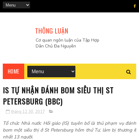
THÔNG LUẬN
Cơ quan ngôn luận của Tập Hợp
Dân Chủ Đa Nguyên
HOME
IS TỰ NHẬN ĐÁNH BOM SIÊU THỊ ST
PETERSBURG (BBC)
tháng 12 30, 2017
Tổ chức Nhà nước Hồi giáo (IS) tuyên bố là thủ phạm vụ đánh
bom một siêu thị ở St Petersburg hôm thứ Tư, làm bị thương ít
nhất 13 người.