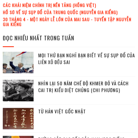
CÁC KHÁI NIỆM CHÍNH TRỊ NỀN TẢNG (HỒNG VIỆT)
HỒ SƠ VỀ SỰ SỤP ĐỔ CỦA TRUNG QUỐC (NGUYỄN GIA KIỂNG)
30 THÁNG 4 - MỘT NGÀY LỄ LỚN CỦA MAI SAU - TUYỂN TẬP NGUYỄN
GIA KIỂNG
ĐỌC NHIỀU NHẤT TRONG TUẦN
MỌI THỨ BẠN NGHĨ BẠN BIẾT VỀ SỰ SỤP ĐỔ CỦA
LIÊN XÔ ĐỀU SAI
NHÌN LẠI 50 NĂM CHẾ ĐỘ KHMER ĐỎ VÀ CÁCH
CAI TRỊ KIỂU DIỆT CHỦNG (CHI PHƯƠNG)
TỪ HÁN VIỆT GỐC NHẬT