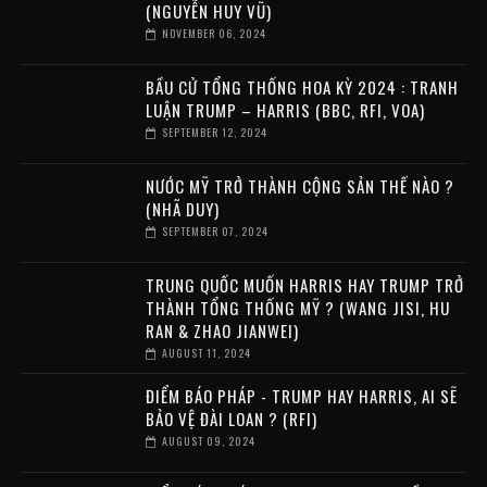
(NGUYỄN HUY VŨ)
NOVEMBER 06, 2024
BẦU CỬ TỔNG THỐNG HOA KỲ 2024 : TRANH
LUẬN TRUMP – HARRIS (BBC, RFI, VOA)
SEPTEMBER 12, 2024
NƯỚC MỸ TRỞ THÀNH CỘNG SẢN THẾ NÀO ?
(NHÃ DUY)
SEPTEMBER 07, 2024
TRUNG QUỐC MUỐN HARRIS HAY TRUMP TRỞ
THÀNH TỔNG THỐNG MỸ ? (WANG JISI, HU
RAN & ZHAO JIANWEI)
AUGUST 11, 2024
ĐIỂM BÁO PHÁP - TRUMP HAY HARRIS, AI SẼ
BẢO VỆ ĐÀI LOAN ? (RFI)
AUGUST 09, 2024