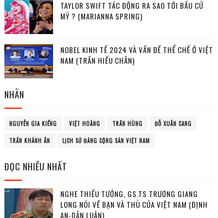
TAYLOR SWIFT TÁC ĐỘNG RA SAO TỚI BẦU CỬ
MỸ ? (MARIANNA SPRING)
NOBEL KINH TẾ 2024 VÀ VẤN ĐỀ THỂ CHẾ Ở VIỆT
NAM (TRẦN HIẾU CHÂN)
NHÃN
NGUYỄN GIA KIỂNG
VIỆT HOÀNG
TRẦN HÙNG
ĐỖ XUÂN CANG
TRẦN KHÁNH ÂN
LỊCH SỬ ĐẢNG CỘNG SẢN VIỆT NAM
ĐỌC NHIỀU NHẤT
NGHE THIẾU TƯỚNG, GS.TS TRƯƠNG GIANG
LONG NÓI VỀ BẠN VÀ THÙ CỦA VIỆT NAM (ĐỊNH
AN-DÂN LUẬN)