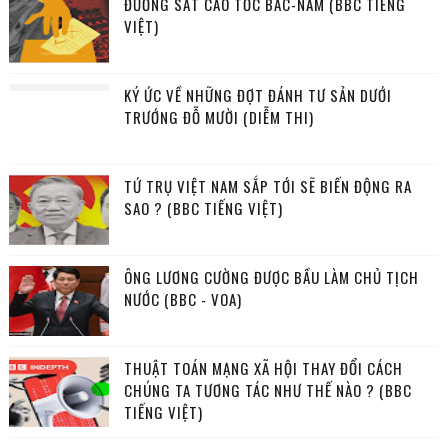
ĐƯỜNG SẮT CAO TỐC BẮC-NAM (BBC TIẾNG
VIỆT)
KÝ ỨC VỀ NHỮNG ĐỢT ĐÁNH TƯ SẢN DƯỚI
TRƯỚNG ĐỖ MƯỜI (DIỄM THI)
TỨ TRỤ VIỆT NAM SẮP TỚI SẼ BIẾN ĐỘNG RA
SAO ? (BBC TIẾNG VIỆT)
ÔNG LƯƠNG CƯỜNG ĐƯỢC BẦU LÀM CHỦ TỊCH
NƯỚC (BBC - VOA)
THUẬT TOÁN MẠNG XÃ HỘI THAY ĐỔI CÁCH
CHÚNG TA TƯƠNG TÁC NHƯ THẾ NÀO ? (BBC
TIẾNG VIỆT)