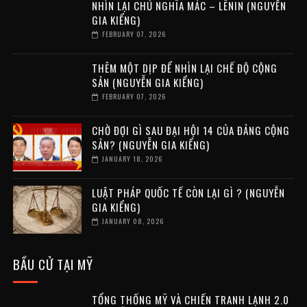
NHÌN LẠI CHỦ NGHĨA MÁC – LÊNIN (NGUYỄN
GIA KIỂNG)
FEBRUARY 07, 2026
THÊM MỘT DỊP ĐỂ NHÌN LẠI CHẾ ĐỘ CỘNG
SẢN (NGUYỄN GIA KIỂNG)
FEBRUARY 07, 2026
CHỜ ĐỢI GÌ SAU ĐẠI HỘI 14 CỦA ĐẢNG CỘNG
SẢN? (NGUYỄN GIA KIỂNG)
JANUARY 18, 2026
LUẬT PHÁP QUỐC TẾ CÒN LẠI GÌ ? (NGUYỄN
GIA KIỂNG)
JANUARY 08, 2026
BẦU CỬ TẠI MỸ
TỔNG THỐNG MỸ VÀ CHIẾN TRANH LẠNH 2.0