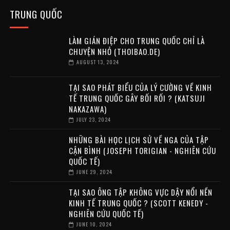
TRUNG QUỐC
LÀM GIÁN ĐIỆP CHO TRUNG QUỐC CHỈ LÀ
CHUYỆN NHỎ (THOIBAO.DE)
AUGUST 13, 2024
TẠI SAO PHÁT BIỂU CỦA LÝ CƯỜNG VỀ KINH
TẾ TRUNG QUỐC GÂY BỐI RỐI ? (KATSUJI
NAKAZAWA)
JULY 23, 2024
NHỮNG BÀI HỌC LỊCH SỬ VỀ NGA CỦA TẬP
CẬN BÌNH (JOSEPH TORIGIAN - NGHIÊN CỨU
QUỐC TẾ)
JUNE 29, 2024
TẠI SAO ÔNG TẬP KHÔNG VỰC DẬY NỔI NỀN
KINH TẾ TRUNG QUỐC ? (SCOTT KENEDY -
NGHIÊN CỨU QUỐC TẾ)
JUNE 10, 2024