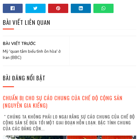
BÀI VIẾT LIÊN QUAN
BÀI VIẾT TRƯỚC
Mỹ 'quan tâm biểu tình ôn hòa' ở
Iran (BBC)
BÀI ĐĂNG NỔI BẬT
CHUẨN BỊ CHO SỰ CÁO CHUNG CỦA CHẾ ĐỘ CỘNG SẢN
(NGUYỄN GIA KIỂNG)
" CHÚNG TA KHÔNG PHẢI LO NGẠI RẰNG SỰ CÁO CHUNG CỦA CHẾ ĐỘ
CỘNG SẢN SẼ ĐƯA TỚI MỘT GIAI ĐOẠN HỖN LOẠN. ĐẶC TÍNH CHUNG
CỦA CÁC ĐẢNG CỘN...