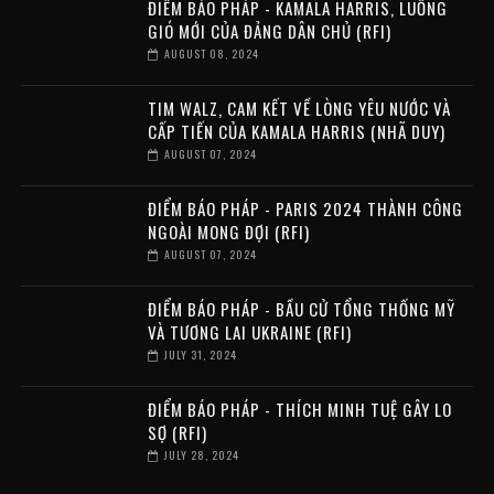
ĐIỂM BÁO PHÁP - KAMALA HARRIS, LUỒNG
GIÓ MỚI CỦA ĐẢNG DÂN CHỦ (RFI)
AUGUST 08, 2024
TIM WALZ, CAM KẾT VỀ LÒNG YÊU NƯỚC VÀ
CẤP TIẾN CỦA KAMALA HARRIS (NHÃ DUY)
AUGUST 07, 2024
ĐIỂM BÁO PHÁP - PARIS 2024 THÀNH CÔNG
NGOÀI MONG ĐỢI (RFI)
AUGUST 07, 2024
ĐIỂM BÁO PHÁP - BẦU CỬ TỔNG THỐNG MỸ
VÀ TƯƠNG LAI UKRAINE (RFI)
JULY 31, 2024
ĐIỂM BÁO PHÁP - THÍCH MINH TUỆ GÂY LO
SỢ (RFI)
JULY 28, 2024