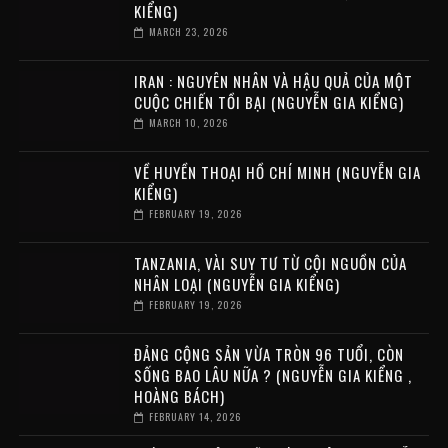
KIỂNG)
MARCH 23, 2026
IRAN : NGUYÊN NHÂN VÀ HẬU QUẢ CỦA MỘT
CUỘC CHIẾN TỒI BẠI (NGUYỄN GIA KIỂNG)
MARCH 10, 2026
VỀ HUYỀN THOẠI HỒ CHÍ MINH (NGUYỄN GIA
KIỂNG)
FEBRUARY 19, 2026
TANZANIA, VÀI SUY TƯ TỪ CỘI NGUỒN CỦA
NHÂN LOẠI (NGUYỄN GIA KIỂNG)
FEBRUARY 19, 2026
ĐẢNG CỘNG SẢN VỪA TRÒN 96 TUỔI, CÒN
SỐNG BAO LÂU NỮA ? (NGUYỄN GIA KIỂNG ,
HOÀNG BÁCH)
FEBRUARY 14, 2026