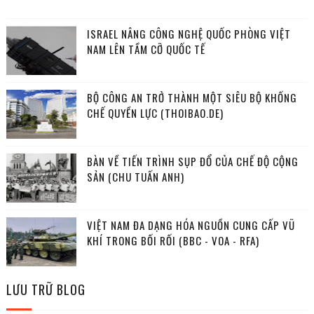
ISRAEL NÂNG CÔNG NGHỆ QUỐC PHÒNG VIỆT
NAM LÊN TẦM CỠ QUỐC TẾ
BỘ CÔNG AN TRỞ THÀNH MỘT SIÊU BỘ KHỐNG
CHẾ QUYỀN LỰC (THOIBAO.DE)
BÀN VỀ TIẾN TRÌNH SỤP ĐỔ CỦA CHẾ ĐỘ CỘNG
SẢN (CHU TUẤN ANH)
VIỆT NAM ĐA DẠNG HÓA NGUỒN CUNG CẤP VŨ
KHÍ TRONG BỐI RỐI (BBC - VOA - RFA)
LƯU TRỮ BLOG